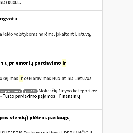
s) būdu....
engvata
a leido valstybėms narėms, įskaitant Lietuvą,
sinių priemonių pardavimo
ir
mokėjimas
ir
deklaravimas Nuolatinis Lietuvos
Mokesčių žinyno kategorijos:
inės priemonės
gpm311
» Turto pardavimo pajamos » Finansinių
 posistemių) plėtros paslaugų