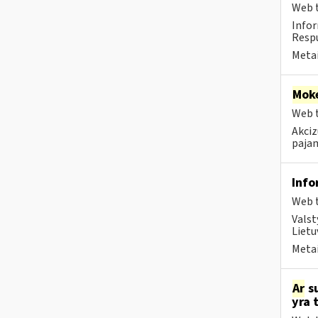
Web t
Infor
Respu
Metai
Moke
Web t
Akciz
pajam
Info
Web t
Valst
Lietu
Metai
Ar
su
yra 