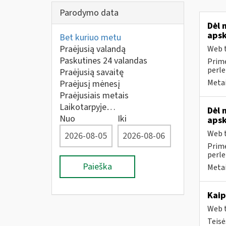
Parodymo data
Dėl 
apsk
Bet kuriuo metu
Praėjusią valandą
Web t
Paskutines 24 valandas
Prime
perle
Praėjusią savaitę
Metai
Praėjusį mėnesį
Praėjusiais metais
Laikotarpyje…
Dėl 
Nuo
Iki
apsk
Web t
Prime
perle
Paieška
Metai
Kaip
Web t
Teisė