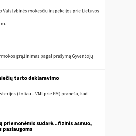
ojo Valstybinės mokesčių inspekcijos prie Lietuvos
 m.
mokos grąžinimas pagal prašymą Gyventojų
niečių turto deklaravimo
terijos (toliau – VMI prie FM) praneša, kad
ų priemonėmis sudarė...fizinis asmuo,
s paslaugoms