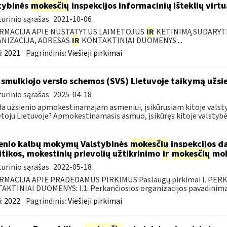
tybinės
mokesčių
inspekcijos informacinių išteklių virtu
urinio sąrašas
2021-10-06
RMACIJA APIE NUSTATYTUS LAIMĖTOJUS
IR
KETINIMĄ SUDARYTI 
NIZACIJA, ADRESAS
IR
KONTAKTINIAI DUOMENYS:...
:
2021
Pagrindinis:
Viešieji pirkimai
 smulkiojo verslo schemos (SVS) Lietuvoje taikymą už
urinio sąrašas
2025-04-18
da užsienio apmokestinamajam asmeniui, įsikūrusiam kitoje valsty
oju Lietuvoje? Apmokestinamasis asmuo, įsikūręs kitoje valstybėje
enio kalbų mokymų Valstybinės
mokesčių
inspekcijos d
itikos, mokestinių prievolių užtikrinimo
ir
mokesčių
mok
urinio sąrašas
2022-05-18
RMACIJA APIE PRADEDAMUS PIRKIMUS Paslaugų pirkimai I. PER
KTINIAI DUOMENYS: I.1. Perkančiosios organizacijos pavadinimas
:
2022
Pagrindinis:
Viešieji pirkimai