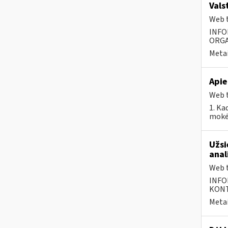
Vals
Web t
INFO
ORGA
Metai
Apie
Web t
1. Ka
mokėt
Užsi
anal
Web t
INFO
KONTA
Metai