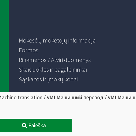
Mokesčių mokėtojų informacija
Formos
Rinkmenos / Atviri duomenys
Skaičiuoklės ir pagalbininkai
Sąskaitos ir įmokų kodai
Machine translation / VMI Машинный перевод / VMI Машин
Paieška