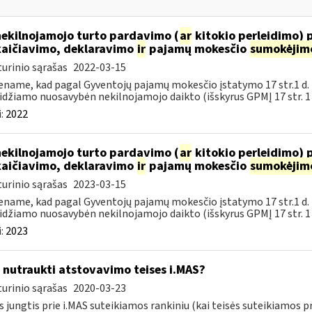
nekilnojamojo turto pardavimo (
ar
kitokio perleidimo) 
aičiavimo, deklaravimo
ir
pajamų mokesčio
sumokėjim
urinio sąrašas
2022-03-15
name, kad pagal Gyventojų pajamų mokesčio įstatymo 17 str.1 d.
idžiamo nuosavybėn nekilnojamojo daikto (išskyrus GPMĮ 17 str. 1 d.
:
2022
nekilnojamojo turto pardavimo (
ar
kitokio perleidimo) 
aičiavimo, deklaravimo
ir
pajamų mokesčio
sumokėjim
urinio sąrašas
2023-03-15
name, kad pagal Gyventojų pajamų mokesčio įstatymo 17 str.1 d.
idžiamo nuosavybėn nekilnojamojo daikto (išskyrus GPMĮ 17 str. 1 d.
:
2023
 nutraukti atstovavimo teises i.MAS?
urinio sąrašas
2020-03-23
s jungtis prie i.MAS suteikiamos rankiniu (kai teisės suteikiamos p