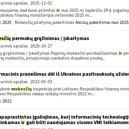
urinio sąrašas
2025-12-01
muojame, kad buvo priimtas
ir
nuo 2025 m. lapkričio 29 d. įsigali
blikos finansų ministerijos viršininko 2025 m....
:
2025
Mokesčių įstatymų pakeitimai:
Akcizų pakeitimai nuo 2025
sčių
permokų grąžinimas / įskaitymas
urinio sąrašas
2020-10-27
ų grąžinimas / įskaitymas Pajamų mokesčio perskaičiavimas
ir
per
ų mokesčio, privalomojo sveikatos draudimo įmokų...
rmacinis pranešimas dėl iš Ukrainos pasitraukusių užsie
urinio sąrašas
2022-05-03
ybinė
mokesčių
inspekcija prie Lietuvos Respublikos finansų minis
vos Respublikos vidaus reikalų ministro 2022 m....
:
2022
paprastintas įgaliojimas, kurį informacinių technologij
tinkamas
ir
gali būti naudojamas visoms VMI teikiamom