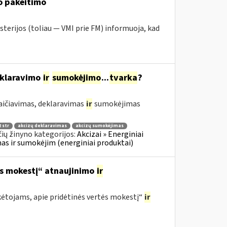
o pakeitimo
sterijos (toliau — VMI prie FM) informuoja, kad
eklaravimo
ir
sumokėjimo
...
tvarka
?
aičiavimas, deklaravimas
ir
sumokėjimas
 str
akcizų deklaravimas
akcizų sumokėjimas
ių žinyno kategorijos:
Akcizai » Energiniai
imas ir sumokėjim (energiniai produktai)
ės mokestį“ atnaujinimo
ir
ėtojams, apie pridėtinės vertės mokestį“
ir