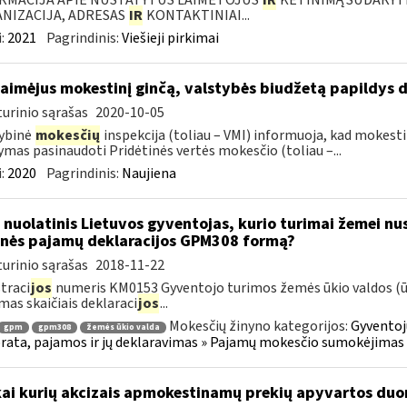
RMACIJA APIE NUSTATYTUS LAIMĖTOJUS
IR
KETINIMĄ SUDARYTI 
NIZACIJA, ADRESAS
IR
KONTAKTINIAI...
:
2021
Pagrindinis:
Viešieji pirkimai
laimėjus mokestinį ginčą, valstybės biudžetą papildys d
urinio sąrašas
2020-10-05
ybinė
mokesčių
inspekcija (toliau – VMI) informuoja, kad mokesti
mas pasinaudoti Pridėtinės vertės mokesčio (toliau –...
:
2020
Pagrindinis:
Naujiena
 nuolatinis Lietuvos gyventojas, kurio turimai žemei nust
nės pajamų deklaracijos GPM308 formą?
urinio sąrašas
2018-11-22
traci
jos
numeris KM0153 Gyventojo turimos žemės ūkio valdos (ūki
mas skaičiais deklaraci
jos
...
Mokesčių žinyno kategorijos:
Gyventoj
gpm
gpm308
žemės ūkio valda
ata, pajamos ir jų deklaravimas » Pajamų mokesčio sumokėjimas i
kai kurių akcizais apmokestinamų prekių apyvartos duo