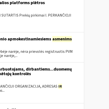
alios platforms plėtros
SUTARTIS Prekių pirkimai I. PERKANČIOJI
sienio apmokestinamiesiems
asmenims
bėje narėje, nėra prievolės registruotis PVM
 narėje,...
arbuotojams, dirbantiems...duomenų
ėtojų kontrolės
KANČIOJI ORGANIZACIJA, ADRESAS
IR
...