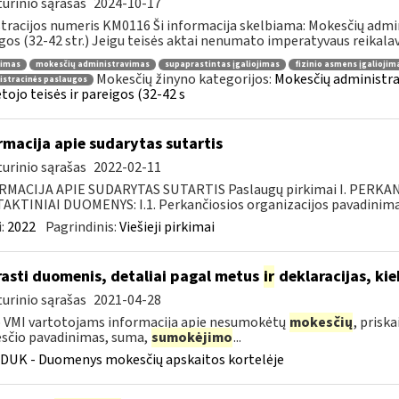
urinio sąrašas
2024-10-17
tracijos numeris KM0116 Ši informacija skelbiama: Mokesčių admin
gos (32-42 str.) Jeigu teisės aktai nenumato imperatyvaus reikalavi
jimas
mokesčių administravimas
supaprastintas įgaliojimas
fizinio asmens įgaliojim
Mokesčių žinyno kategorijos:
Mokesčių administra
istracinės paslaugos
ojo teisės ir pareigos (32-42 s
rmacija apie sudarytas sutartis
urinio sąrašas
2022-02-11
RMACIJA APIE SUDARYTAS SUTARTIS Paslaugų pirkimai I. PERK
KTINIAI DUOMENYS: I.1. Perkančiosios organizacijos pavadinimas
:
2022
Pagrindinis:
Viešieji pirkimai
rasti duomenis, detaliai pagal metus
ir
deklaracijas, kie
urinio sąrašas
2021-04-28
 VMI vartotojams informacija apie nesumokėtų
mokesčių
, prisk
sčio pavadinimas, suma,
sumokėjimo
...
DUK - Duomenys mokesčių apskaitos kortelėje