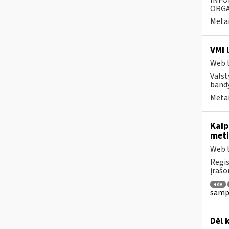
INFO
ORGA
Metai
VMI 
Web t
Valst
bandy
Metai
Kaip
meti
Web t
Regis
įrašo
edv
sampr
Dėl 