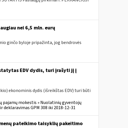
SUTARTIS Paslaugų pirkimai I. PERKANČIOJI
augiau nei 6,5 mln. eurų
nio ginčo byloje pripažinta, jog bendrovės
atytas EDV dydis, turi įrašyti jį į
o) ekonominis dydis (išreikštas EDV) turi būti
ų pajamų mokestis » Nuolatinių gyventojų
r deklaravimas GPM 308 iki 2018-12-31
menų pateikimo taisyklių pakeitimo