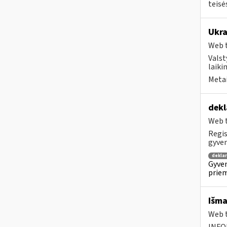
teisė
Ukra
Web t
Valst
laiki
Metai
dekl
Web t
Regis
gyven
dekla
Gyven
priem
Išma
Web t