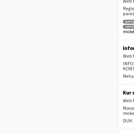
Web t
Regis
parei
įgalio
admin
mokėt
Info
Web t
INFO
KONTA
Metai
Kur 
Web t
Mano
moke
DUK: