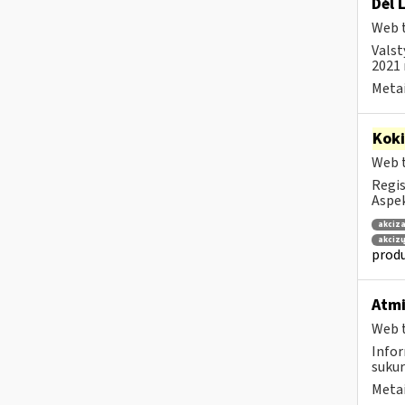
Dėl 
Web t
Valst
2021 
Metai
Kok
Web t
Regis
Aspek
akciza
akcizų
produ
Atmi
Web t
Infor
sukur
Metai