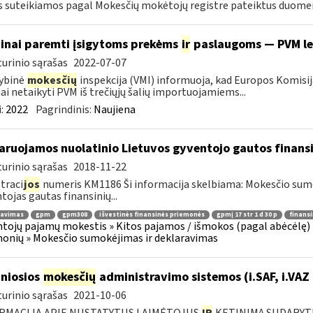
s suteikiamos pagal Mokesčių mokėtojų registre pateiktus duomeni
inai paremti įsigytoms prekėms
ir
paslaugoms — PVM l
urinio sąrašas
2022-07-07
ybinė
mokesčių
inspekcija (VMI) informuoja, kad Europos Komisij
nai netaikyti PVM iš trečiųjų šalių importuojamiems...
:
2022
Pagrindinis:
Naujiena
aruojamos nuolatinio Lietuvos gyventojo gautos finan
urinio sąrašas
2018-11-22
traci
jos
numeris KM1186 Ši informacija skelbiama: Mokesčio su
tojas gautas finansinių...
ravimas
gpm
gpm308
išvestinės finansinės priemonės
gpmį 17 str 1 d 30 p
finans
tojų pajamų mokestis » Kitos pajamos / išmokos (pagal abėcėlę) 
onių » Mokesčio sumokėjimas ir deklaravimas
niosios
mokesčių
administravimo sistemos (i.SAF, i.VAZ
urinio sąrašas
2021-10-06