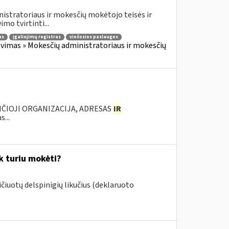
istratoriaus ir mokesčių mokėtojo teisės ir
mo tvirtinti...
as
įgaliojimų registras
viešosios paslaugos
vimas » Mokesčių administratoriaus ir mokesčių
ANČIOJI ORGANIZACIJA, ADRESAS
IR
...
k turiu mokėti?
aičiuotų delspinigių likučius (deklaruoto