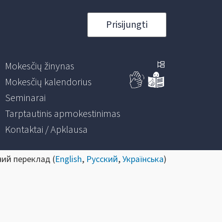
Prisijungti
Mokesčių žinynas
Mokesčių kalendorius
Seminarai
Tarptautinis apmokestinimas
Kontaktai / Apklausa
ний переклад (
English
,
Русский
,
Українська
)