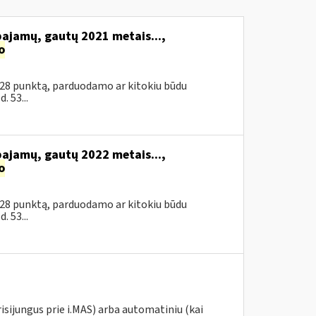
pajamų, gautų 2021 metais...,
o
 28 punktą, parduodamo ar kitokiu būdu
 53...
pajamų, gautų 2022 metais...,
o
 28 punktą, parduodamo ar kitokiu būdu
 53...
risijungus prie i.MAS) arba automatiniu (kai