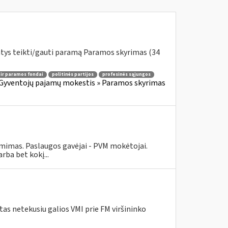
ntys teikti/gauti paramą Paramos skyrimas (34
 ir paramos fondai
politinės partijos
profesinės sąjungos
Gyventojų pajamų mokestis » Paramos skyrimas
ėmimas. Paslaugos gavėjai - PVM mokėtojai.
ba bet kokį...
as netekusiu galios VMI prie FM viršininko