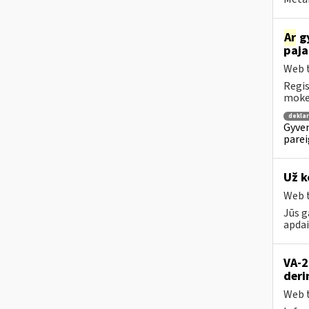
Ar
gy
paja
Web t
Regis
mokes
dekla
Gyven
parei
Už k
Web t
Jūs g
apda
VA-2
deri
Web t