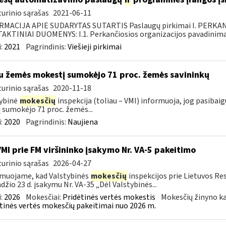
urinio sąrašas
2021-06-11
RMACIJA APIE SUDARYTAS SUTARTIS Paslaugų pirkimai I. PERK
KTINIAI DUOMENYS: I.1. Perkančiosios organizacijos pavadinimas
:
2021
Pagrindinis:
Viešieji pirkimai
u žemės mokestį sumokėjo 71 proc. žemės savininkų
urinio sąrašas
2020-11-18
ybinė
mokesčių
inspekcija (toliau – VMI) informuoja, jog pasiba
jį sumokėjo 71 proc. žemės...
:
2020
Pagrindinis:
Naujiena
VMI prie FM viršininko įsakymo Nr. VA-5 pakeitimo
urinio sąrašas
2026-04-27
muojame, kad Valstybinės
mokesčių
inspekcijos prie Lietuvos Re
džio 23 d. įsakymu Nr. VA-35 „Dėl Valstybinės...
:
2026
Mokesčiai:
Pridėtinės vertės mokestis
Mokesčių žinyno ka
tinės vertės mokesčių pakeitimai nuo 2026 m.