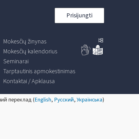
Prisijungti
Mokesčių žinynas
Mokesčių kalendorius
Seminarai
Tarptautinis apmokestinimas
Kontaktai / Apklausa
ний переклад (
English
,
Русский
,
Українська
)