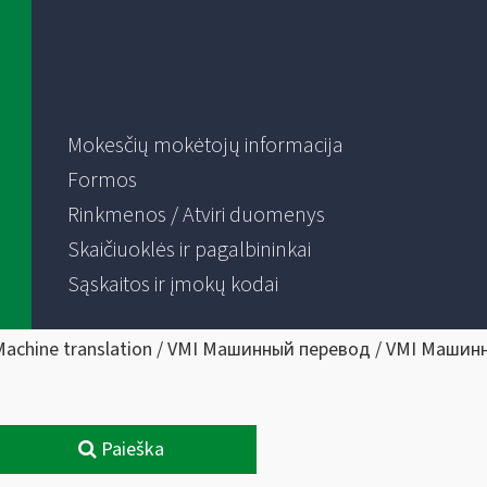
Mokesčių mokėtojų informacija
Formos
Rinkmenos / Atviri duomenys
Skaičiuoklės ir pagalbininkai
Sąskaitos ir įmokų kodai
Machine translation / VMI Машинный перевод / VMI Машин
Paieška