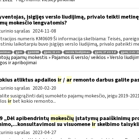
ventojas, įsigijęs verslo liudijimą, privalo teikti metin
mų mokesčio lengvatomis?
urinio sąrašas
2024-11-08
tracijos numeris KM0609 Ši informacija skelbiama: Teisės, pareigos
tiniu laikotarpiu buvo įsigijęs verslo liudijimą, privalo pateikti me
ravimas
gpm
gpm308
gpmį 21 str
verslo liudijimas
gpmį 27 str 3 d
gpmį 2 str 22
tojų pajamų mokestis » Pajamos iš verslo/ veiklos » Verslo liudijim
gos ir apribojimai
okius atliktus apdailos
ir
/
ar
remonto darbus galite pas
urinio sąrašas
2020-02-20
alite susigrąžinti dalį sumokėto pajamų mokesčio, jeigu 2019-20
ilos
ir
bet kokio remonto...
9 „Dėl apibendrintų
mokesčių
įstatymų paaiškinimų pro
nimo,...konsultavimosi su visuomene
ir
skelbimo taisykl
urinio sąrašas
2023-04-27