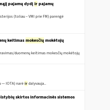
amąjį pajamų dydį
ir
pajamų
sterijos (toliau – VMI prie FM) parengė
menų keitimas
mokesčių
mokėtojų
istravimas/duomenų keitimas mokesčių mokėtojų
u — IOTA) narė
ir
dalyvauja...
lstybių skirtos informacinės sistemos