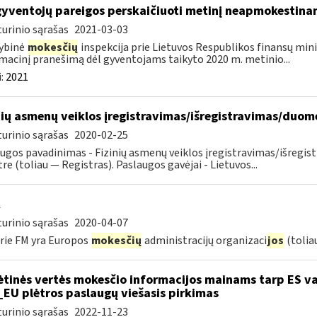
gyventojų pareigos perskaičiuoti metinį neapmokestin
urinio sąrašas
2021-03-03
ybinė
mokesčių
inspekcija prie Lietuvos Respublikos finansų mini
macinį pranešimą dėl gyventojams taikyto 2020 m. metinio...
:
2021
nių asmenų veiklos įregistravimas/išregistravimas/duo
urinio sąrašas
2020-02-25
ugos pavadinimas - Fizinių asmenų veiklos įregistravimas/išreg
tre (toliau — Registras). Paslaugos gavėjai - Lietuvos...
urinio sąrašas
2020-04-07
rie FM yra Europos
mokesčių
administracijų organizaci
jos
(tolia
ėtinės vertės mokesčio informacijos mainams tarp ES va
_EU plėtros paslaugų viešasis pirkimas
urinio sąrašas
2022-11-23