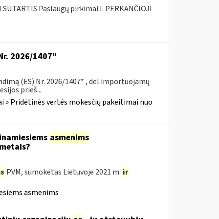
SUTARTIS Paslaugų pirkimai I. PERKANČIOJI
Nr. 2026/1407"
ndimą (ES) Nr. 2026/1407* , dėl importuojamų
ijos prieš...
i » Pridėtinės vertės mokesčių pakeitimai nuo
tinamiesiems
asmenims
 metais?
s
PVM, sumokėtas Lietuvoje 2021 m.
ir
iesiems asmenims