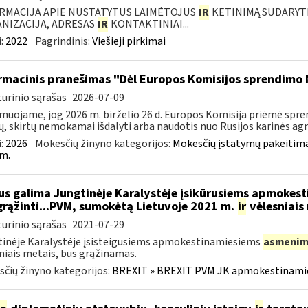
RMACIJA APIE NUSTATYTUS LAIMĖTOJUS
IR
KETINIMĄ SUDARYTI 
NIZACIJA, ADRESAS
IR
KONTAKTINIAI...
:
2022
Pagrindinis:
Viešieji pirkimai
rmacinis pranešimas "Dėl Europos Komisijos sprendimo 
urinio sąrašas
2026-07-09
muojame, jog 2026 m. birželio 26 d. Europos Komisija priėmė spre
ų, skirtų nemokamai išdalyti arba naudotis nuo Rusijos karinės agres
:
2026
Mokesčių žinyno kategorijos:
Mokesčių įstatymų pakeitima
m.
s galima Jungtinėje Karalystėje įsikūrusiems apmokes
grąžinti...PVM, sumokėtą Lietuvoje 2021 m.
ir
vėlesniais
urinio sąrašas
2021-07-29
inėje Karalystėje įsisteigusiems apmokestinamiesiems
asmenim
niais metais, bus grąžinamas.
čių žinyno kategorijos:
BREXIT » BREXIT PVM JK apmokestinam