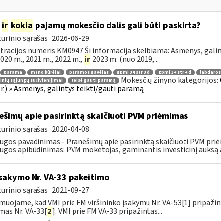
m
ir
kokia
pajamų mokesčio dalis gali būti paskirta?
urinio sąrašas
2026-06-29
tracijos numeris KM0947 Ši informacija skelbiama: Asmenys, gali
 2020 m., 2021 m., 2022 m.,
ir
2023 m. (nuo 2019,...
parama
meno kūrėjai
paramos gavėjas
gpmį 34 str 3 d
gpmį 34 str 4 d
labdaros
Mokesčių žinyno kategorijos:
inių sąjungų susivienijimai
teisė gauti paramą
tr.) » Asmenys, galintys teikti/gauti paramą
ešimų apie pasirinktą skaičiuoti PVM priėmimas
urinio sąrašas
2020-04-08
ugos pavadinimas - Pranešimų apie pasirinktą skaičiuoti PVM pri
ugos apibūdinimas: PVM mokėtojas, gaminantis investicinį auksą ar
įsakymo Nr. VA-33 pakeitimo
urinio sąrašas
2021-09-27
muojame, kad VMI prie FM viršininko įsakymu Nr. VA-53[1] pripažint
mas Nr. VA-33[
2
]. VMI prie FM VA-33 pripažintas...