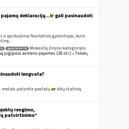
ę pajamų deklaraciją...
ir
gali pasinaudoti
 ir apribojimai Nuolatinis gyventojas, kuris
tinę...
Mokesčių žinyno kategorijos:
 d
gpmį 10 str 2 d
ą įsigijusio asmens pajamos (26 str.) » Teisės,
inaudoti lengvata?
21 metais patyrėte pastatų
ar
kitų statinių
jektų rengimo,
ių patvirtinimo“