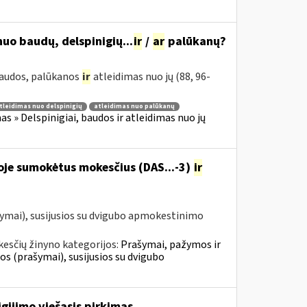
uo baudų, delspinigių...
ir
/
ar
palūkanų?
 baudos, palūkanos
ir
atleidimas nuo jų (88, 96-
tleidimas nuo delspinigių
atleidimas nuo palūkanų
 » Delspinigiai, baudos ir atleidimas nuo jų
oje sumokėtus mokesčius (DAS...-3)
ir
ymai), susijusios su dvigubo apmokestinimo
esčių žinyno kategorijos:
Prašymai, pažymos ir
 (prašymai), susijusios su dvigubo
gijimo viešasis pirkimas