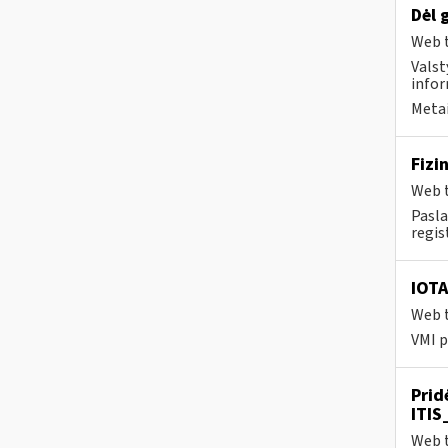
Dėl 
Web t
Valst
infor
Metai
Fizi
Web t
Pasla
regis
IOTA
Web t
VMI p
Prid
ITIS
Web t