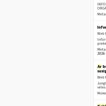
INFO
ORGA
Metai
Info
Web t
Infor
preki
Metai
2026 
Ar
bu
susi
Web t
Jungt
vėles
Mokes