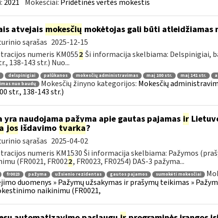
:
2021
Mokesčiai:
Pridėtinės vertės mokestis
ais atvejais
mokesčių
mokėtojas gali būti atleidžiamas n
urinio sąrašas
2025-12-15
tracijos numeris KM055
2
Ši informacija skelbiama: Delspinigiai,
r., 138-143 str.) Nuo...
delspinigiai
palūkanos
mokesčių administravimas
maį 100 str.
maį 141 str.
a
Mokesčių žinyno kategorijos:
Mokesčių administravimas
dimas nuo baudų
0 str., 138-143 str.)
 yra naudojama pažyma apie gautas pajamas
ir
Lietuv
a
jos
išdavimo
tvarka
?
urinio sąrašas
2025-04-02
tracijos numeris KM1530 Ši informacija skelbiama: Pažymos (praš
nimu (FR0021, FR002
2
, FR0023, FR0254) DAS-3 pažyma...
Mok
fr0023
pažyma
užsienio rezidentas
gautos pajamos
sumokėti mokesčiai
imo duomenys » Pažymų užsakymas ir prašymų teikimas » Pažymos
kestinimo naikinimu (FR0021,
esų automatizavimo paslaugų
ir
programinės įrangos įsi