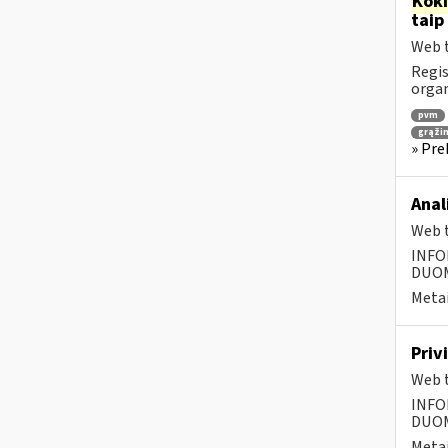
Kok
taip
Web t
Regis
orga
pvm
grąži
» Pre
Anal
Web t
INFO
DUOME
Metai
Priv
Web t
INFO
DUOME
Metai