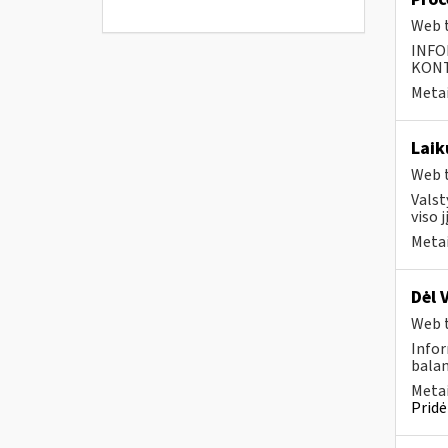
Web t
INFO
KONTA
Metai
Laik
Web t
Valst
viso 
Metai
Dėl 
Web t
Infor
balan
Metai
Pridė