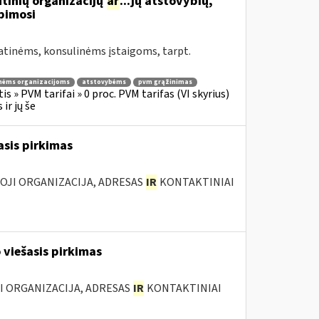
tinių organizacijų
ar
...jų atstovybių,
ipimosi
atinėms, konsulinėms įstaigoms, tarpt.
nėms organizacijoms
atstovybėms
pvm grąžinimas
s » PVM tarifai » 0 proc. PVM tarifas (VI skyrius)
ir jų še
asis pirkimas
IOJI ORGANIZACIJA, ADRESAS
IR
KONTAKTINIAI
 viešasis pirkimas
JI ORGANIZACIJA, ADRESAS
IR
KONTAKTINIAI