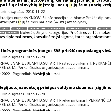
ia
diplomatinių atstovybių, konsulinių įstaigų
ir
tarptau
 pat šių atstovybių
ir
įstaigų narių
ir
jų šeimų narių kre
urinio sąrašas
2018-11-22
tracijos numeris KM0351 Ši informacija skelbiama: Prekės diplom
nizacijoms
ir
jų šeimos nariams (47 str.) Atstovybės,...
0 proc
pvmį 47 str
diplomatinėms atstovybėms
konsulinėms įstaigoms
tarptauti
Mokesčių žinyno kategorijos:
Pridėtinės vertės mokesti
nimo procedūra
kės diplomatinėms, konsulinėms įstaigoms, tarpt. organizacijoms 
itinės programinės įrangos SAS priežiūros paslaugų vieš
urinio sąrašas
2022-12-28
RMACIJA APIE SUDARYTĄ SUTARTĮ Paslaugų pirkimai I. PERKANČ
NYS: I.1. Perkančiosios organizacijos pavadinimas...
:
2022
Pagrindinis:
Viešieji pirkimai
ilegijuotų naudotojų prieigos valdymo sistemos įsigijimo
urinio sąrašas
2022-12-28
RMACIJA APIE SUDARYTĄ SUTARTĮ Prekių pirkimai I. PERKANČIO
NYS: I.1. Perkančiosios organizacijos pavadinimas...
:
2022
Pagrindinis:
Viešieji pirkimai