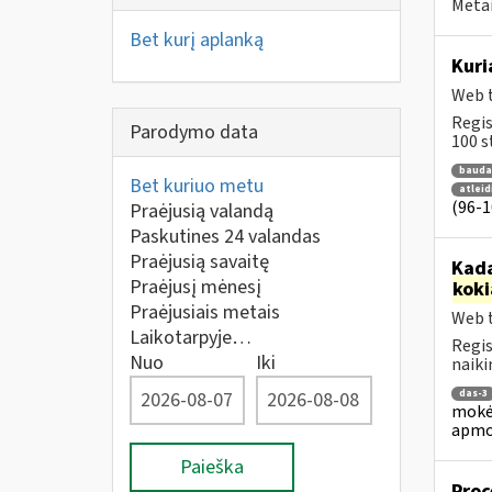
Metai
Bet kurį aplanką
Kuri
Web t
Regis
Parodymo data
100 st
bauda
Bet kuriuo metu
atlei
(96-10
Praėjusią valandą
Paskutines 24 valandas
Praėjusią savaitę
Kada
Praėjusį mėnesį
koki
Praėjusiais metais
Web t
Laikotarpyje…
Regis
Nuo
Iki
naiki
das-3
mokėj
apmo
Paieška
Proc