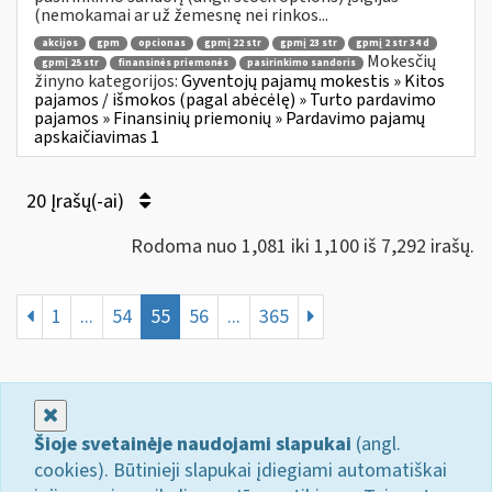
(nemokamai ar už žemesnę nei rinkos...
akcijos
gpm
opcionas
gpmį 22 str
gpmį 23 str
gpmį 2 str 34 d
Mokesčių
gpmį 25 str
finansinės priemonės
pasirinkimo sandoris
žinyno kategorijos:
Gyventojų pajamų mokestis » Kitos
pajamos / išmokos (pagal abėcėlę) » Turto pardavimo
pajamos » Finansinių priemonių » Pardavimo pajamų
apskaičiavimas 1
20 Įrašų(-ai)
Rodoma nuo 1,081 iki 1,100 iš 7,292 irašų.
1
...
54
55
56
...
365
Uždaryti
Šioje svetainėje naudojami slapukai
(angl.
cookies). Būtinieji slapukai įdiegiami automatiškai