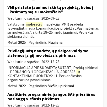
VMI pristato jaunimui skirtą projektą, kvies į
„Pasimatymą su mokesčiais“
Web turinio sąrašas
2025-09-23
Valstybinė
mokesčių
inspekcija (VMI) pradeda
įgyvendinti naują komunikacijos projektą „Pasimatymas
su mokesčiais“, skirtą 18–25 metų jaunimui. Projektu
siekiama didinti...
Metai:
2025
Pagrindinis:
Naujiena
Privilegijuotų naudotojų prieigos valdymo
sistemos įsigijimo viešasis pirkimas
Web turinio sąrašas
2022-12-28
INFORMACIJA APIE SUDARYTĄ SUTARTĮ Prekių pirkimai
I. PERKANČIOJI ORGANIZACIJA, ADRESAS
IR
KONTAKTINIAI DUOMENYS: I.1. Perkančiosios
organizacijos pavadinimas...
Metai:
2022
Pagrindinis:
Viešieji pirkimai
Analitinės programinės įrangos SAS priežiūros
paslaugų viešasis pirkimas
Web turinio sąrašas
2022-12-28