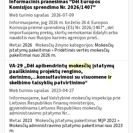
Informacinis pranešimas "Dėl Europos
Komisijos sprendimo Nr. 2026/1407"
Web turinio sąrašas
2026-07-09
Informuojame, jog 2026 m. birželio 26 d. Europos
Komisija priėmė sprendimą (ES) Nr. 2026/1407* , dėl
importuojamų prekių, skirtų nemokamai išdalyti arba
naudotis nuo Rusijos karinės agresijos prieš...
Metai:
2026
Mokesčių žinyno kategorijos:
Mokesčių
įstatymų pakeitimai » Pridėtinės vertės mokesčių
pakeitimai nuo 2026 m.
VA-29 „Dėl apibendrintų
mokesčių
įstatymų
paaiškinimų projektų rengimo,
derinimo,...konsultavimosi su visuomene
ir
skelbimo taisyklių patvirtinimo“
Web turinio sąrašas
2023-04-27
Informuojame, kad Valstybinė mokesčių inspekcija prie
Lietuvos Respublikos finansų ministerijos,
įgyvendinama Lietuvos Respublikos mokesčių
administravimo įstatymo Nr....
Metai:
2023
Mokesčių įstatymų pakeitimai:
MĮP 2021 »
Mokesčių administravimo įstatymo pakeitimai nuo 2023
m.