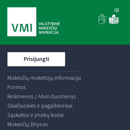
Prisijungti
Mokesčių mokėtojų informacija
Formos
Rinkmenos / Atviri duomenys
Skaičiuoklės ir pagalbininkai
Sąskaitos ir įmokų kodai
Mokesčių žinynas