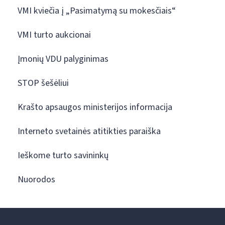
VMI kviečia į „Pasimatymą su mokesčiais“
VMI turto aukcionai
Įmonių VDU palyginimas
STOP šešėliui
Krašto apsaugos ministerijos informacija
Interneto svetainės atitikties paraiška
Ieškome turto savininkų
Nuorodos