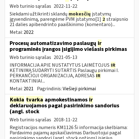
Web turinio sąrašas
2022-11-22
Siekdami užtikrinti sklandų
mokesčių
įstatymų
įgyvendinimą, parengėme PVM įstatymo[1]
2
straipsnio
21 dalies apibendrinto paaiškinimo (komentaro)...
Metai:
2022
Procesų automatizavimo paslaugų
ir
programinės įrangos įsigijimo viešasis pirkimas
Web turinio sąrašas
2021-05-13
INFORMACIJA APIE NUSTATYTUS LAIMĖTOJUS
IR
KETINIMĄ SUDARYTI SUTARTIS Paslaugų pirkimai I.
PERKANČIOJI ORGANIZACIJA, ADRESAS
IR
KONTAKTINIAI...
Metai:
2021
Pagrindinis:
Viešieji pirkimai
Kokia
tvarka
apmokestinamos
ir
deklaruojamos pagal pasirinkimo sandorius
(angl. stock
Web turinio sąrašas
2018-11-22
Registracijos numeris KM1126 Ši informacija skelbiama:
Pardavimo pajamų apskaičiavimas Darbuotojui pagal
pasirinkimo sandorį (angl. stock options) įsigijus