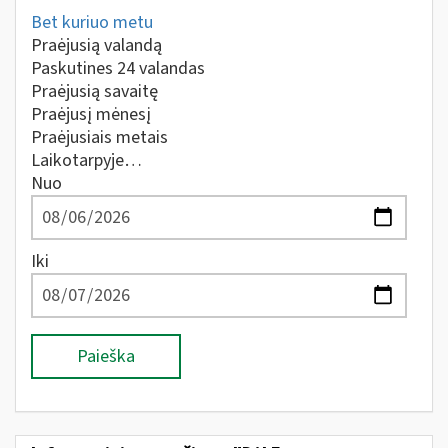
Bet kuriuo metu
Praėjusią valandą
Paskutines 24 valandas
Praėjusią savaitę
Praėjusį mėnesį
Praėjusiais metais
Laikotarpyje…
Nuo
Iki
Paieška