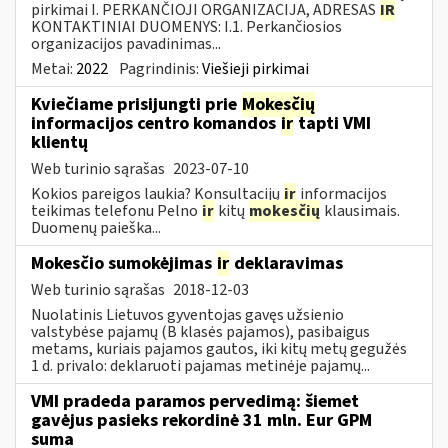
pirkimai I. PERKANČIOJI ORGANIZACIJA, ADRESAS
IR
KONTAKTINIAI DUOMENYS: I.1. Perkančiosios
organizacijos pavadinimas...
Metai:
2022
Pagrindinis:
Viešieji pirkimai
Kviečiame prisijungti prie
Mokesčių
informacijos centro komandos
ir
tapti VMI
klientų
Web turinio sąrašas
2023-07-10
Kokios pareigos laukia? Konsultacijų
ir
informacijos
teikimas telefonu Pelno
ir
kitų
mokesčių
klausimais.
Duomenų paieška...
Mokesčio sumokėjimas
ir
deklaravimas
Web turinio sąrašas
2018-12-03
Nuolatinis Lietuvos gyventojas gavęs užsienio
valstybėse pajamų (B klasės pajamos), pasibaigus
metams, kuriais pajamos gautos, iki kitų metų gegužės
1 d. privalo: deklaruoti pajamas metinėje pajamų...
VMI pradeda paramos pervedimą: šiemet
gavėjus pasieks rekordinė 31 mln. Eur GPM
suma