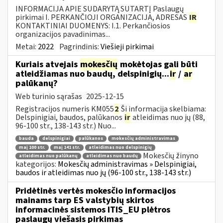
INFORMACIJA APIE SUDARYTĄ SUTARTĮ Paslaugų
pirkimai I. PERKANČIOJI ORGANIZACIJA, ADRESAS
IR
KONTAKTINIAI DUOMENYS: I.1. Perkančiosios
organizacijos pavadinimas...
Metai:
2022
Pagrindinis:
Viešieji pirkimai
Kuriais atvejais
mokesčių
mokėtojas gali būti
atleidžiamas nuo baudų, delspinigių...
ir
/
ar
palūkanų?
Web turinio sąrašas
2025-12-15
Registracijos numeris KM055
2
Ši informacija skelbiama:
Delspinigiai, baudos, palūkanos
ir
atleidimas nuo jų (88,
96-100 str., 138-143 str.) Nuo...
bauda
delspinigiai
palūkanos
mokesčių administravimas
maį 100 str.
maį 141 str.
atleidimas nuo delspinigių
Mokesčių žinyno
atleidimas nuo palūkanų
atleidimas nuo baudų
kategorijos:
Mokesčių administravimas » Delspinigiai,
baudos ir atleidimas nuo jų (96-100 str., 138-143 str.)
Pridėtinės vertės mokesčio informacijos
mainams tarp ES valstybių skirtos
informacinės sistemos ITIS_EU plėtros
paslaugų viešasis pirkimas