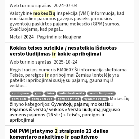
Web turinio sąrašas
2024-07-04
Valstybinė
mokesčių
inspekcija (VMI) informuoja, kad
nuo šiandien paramos gavėjus pasieks pirmosios
gyventojų paskirtos pajamų mokesčio (GPM) sumos.
Skaičiuojama, kad pagal...
Metai:
2024
Pagrindinis:
Naujiena
Kokias teises suteikia / nesuteikia išduotas
verslo liudijimas
ir
kokie apribojimai
Web turinio sąrašas
2025-10-24
Registracijos numeris KM0607 Ši informacija skelbiama:
Teisės, pareigos
ir
apribojimai Žemiau lentelėje yra
pateikti apribojimai susiję su pajamų, gaunamų iš
veiklos...
apribojimas
gpm
teisė
individuali veikla
verslo liudijimas
Mokesčių
gpmį 6 str
gpmį 2 str 22 d
gpmį 10 str. 2 d
vykdoma veikla
žinyno kategorijos:
Gyventojų pajamų mokestis »
Pajamos iš verslo/ veiklos » Verslo liudijimą įsigijusio
asmens pajamos (26 str.) » Teisės, pareigos ir
apribojimai
Dėl PVM įstatymo
2
straipsnio 21 dalies
komentaro pakeitimo
ir
papildymo