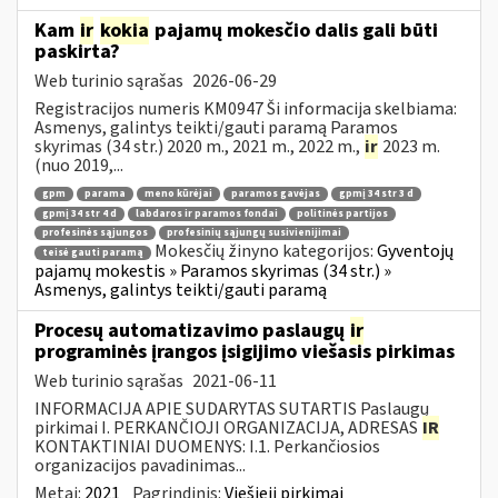
Kam
ir
kokia
pajamų mokesčio dalis gali būti
paskirta?
Web turinio sąrašas
2026-06-29
Registracijos numeris KM0947 Ši informacija skelbiama:
Asmenys, galintys teikti/gauti paramą Paramos
skyrimas (34 str.) 2020 m., 2021 m., 2022 m.,
ir
2023 m.
(nuo 2019,...
gpm
parama
meno kūrėjai
paramos gavėjas
gpmį 34 str 3 d
gpmį 34 str 4 d
labdaros ir paramos fondai
politinės partijos
profesinės sąjungos
profesinių sąjungų susivienijimai
Mokesčių žinyno kategorijos:
Gyventojų
teisė gauti paramą
pajamų mokestis » Paramos skyrimas (34 str.) »
Asmenys, galintys teikti/gauti paramą
Procesų automatizavimo paslaugų
ir
programinės įrangos įsigijimo viešasis pirkimas
Web turinio sąrašas
2021-06-11
INFORMACIJA APIE SUDARYTAS SUTARTIS Paslaugų
pirkimai I. PERKANČIOJI ORGANIZACIJA, ADRESAS
IR
KONTAKTINIAI DUOMENYS: I.1. Perkančiosios
organizacijos pavadinimas...
Metai:
2021
Pagrindinis:
Viešieji pirkimai