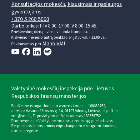
Konsultacijos mokesčių klausimais ir paslaugos
gyventojams:
+370 5 260 5060
Darbo laikas: I-IV 8.00-17.00, V 8.00-15.45.
Prieššventinę dieną - viena valanda trumpiau.
Kiekvieno mėnesio antrą penktadienį 8.00 val. - 12.00 val.
Mano VMI
Paklausimas per
Valstybinė mokesčių inspekcija prie Lietuvos
Respublikos finansų ministerijos
Biudžetinė įstaiga. Juridinio asmens kodas — 188659752,
adresas: Vasario 16-osios g. 14, 01107 Vilnius, Lietuva, el.paštas:
vmi@vmi.lt
, E. pristatymo dėžutės adresas 188659752
Duomenys apie Valstybinę mokesčių inspekciją prie Lietuvos
Respublikos finansų ministerijos kaupiami ir saugomi Juridinių
asmenų registre