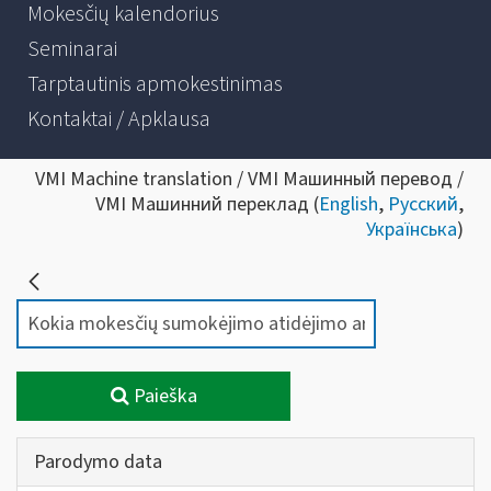
Mokesčių kalendorius
Seminarai
Tarptautinis apmokestinimas
Kontaktai / Apklausa
VMI Machine translation / VMI Машинный перевод /
VMI Машинний переклад (
English
,
Русский
,
Українська
)
Paieška
Parodymo data