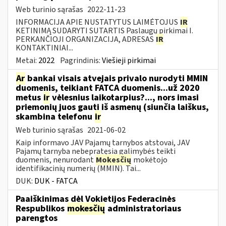
Web turinio sąrašas
2022-11-23
INFORMACIJA APIE NUSTATYTUS LAIMĖTOJUS
IR
KETINIMĄ SUDARYTI SUTARTIS Paslaugų pirkimai I.
PERKANČIOJI ORGANIZACIJA, ADRESAS
IR
KONTAKTINIAI...
Metai:
2022
Pagrindinis:
Viešieji pirkimai
Ar
bankai visais atvejais privalo nurodyti MMIN
duomenis, teikiant FATCA duomenis...už 2020
metus
ir
vėlesnius laikotarpius?..., nors imasi
priemonių juos gauti iš asmenų (siunčia laiškus,
skambina telefonu
ir
Web turinio sąrašas
2021-06-02
Kaip informavo JAV Pajamų tarnybos atstovai, JAV
Pajamų tarnyba nebepratęsia galimybės teikti
duomenis, nenurodant
Mokesčių
mokėtojo
identifikacinių numerių (MMIN). Tai...
DUK:
DUK - FATCA
Paaiškinimas dėl Vokietijos Federacinės
Respublikos
mokesčių
administratoriaus
parengtos