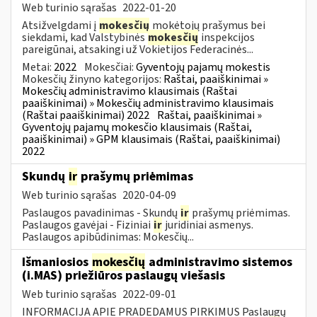
Web turinio sąrašas
2022-01-20
Atsižvelgdami į
mokesčių
mokėtojų prašymus bei
siekdami, kad Valstybinės
mokesčių
inspekcijos
pareigūnai, atsakingi už Vokietijos Federacinės...
Metai:
2022
Mokesčiai:
Gyventojų pajamų mokestis
Mokesčių žinyno kategorijos:
Raštai, paaiškinimai »
Mokesčių administravimo klausimais (Raštai
paaiškinimai) » Mokesčių administravimo klausimais
(Raštai paaiškinimai) 2022
Raštai, paaiškinimai »
Gyventojų pajamų mokesčio klausimais (Raštai,
paaiškinimai) » GPM klausimais (Raštai, paaiškinimai)
2022
Skundų
ir
prašymų priėmimas
Web turinio sąrašas
2020-04-09
Paslaugos pavadinimas - Skundų
ir
prašymų priėmimas.
Paslaugos gavėjai - Fiziniai
ir
juridiniai asmenys.
Paslaugos apibūdinimas: Mokesčių...
Išmaniosios
mokesčių
administravimo sistemos
(i.MAS) priežiūros paslaugų viešasis
Web turinio sąrašas
2022-09-01
INFORMACIJA APIE PRADEDAMUS PIRKIMUS Paslaugų