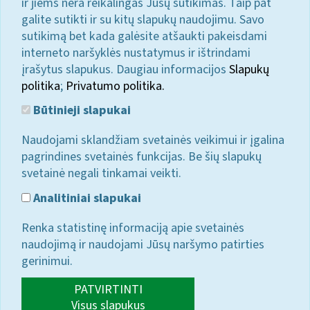
ir jiems nėra reikalingas Jūsų sutikimas. Taip pat
galite sutikti ir su kitų slapukų naudojimu. Savo
sutikimą bet kada galėsite atšaukti pakeisdami
interneto naršyklės nustatymus ir ištrindami
įrašytus slapukus. Daugiau informacijos
Slapukų
politika
;
Privatumo politika.
Būtinieji slapukai
Naudojami sklandžiam svetainės veikimui ir įgalina
pagrindines svetainės funkcijas. Be šių slapukų
svetainė negali tinkamai veikti.
Analitiniai slapukai
Renka statistinę informaciją apie svetainės
naudojimą ir naudojami Jūsų naršymo patirties
gerinimui.
PATVIRTINTI
Visus slapukus