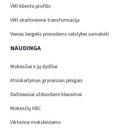
VMI kliento profilis
VMI skaitmeninė transformacija
Vienas langelis prievolėms valstybei sumokėti
NAUDINGA
Mokesčiai ir jų dydžiai
Atsiskaitymas grynaisiais pinigais
Dažniausiai užduodami klausimai
Mokesčių ABC
Viktorina moksleiviams