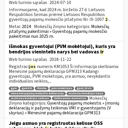
Web turinio sąrašas
2024-07-10
Informuojame, kad 2024 m. birželio 27 d. Lietuvos
Respublikos Seimas priėmė Lietuvos Respublikos
gyventojų pajamų mokesčio įstatymo Nr. IX-1007
2
...
Metai:
2024
Mokesčių žinyno kategorijos:
Mokesčių
įstatymų pakeitimai » Gyventojų pajamų mokesčio
pakeitimai nuo 2025 m.
išmokas gyventojui (PVM mokėtojui), kuris yra
bendrijos vienintelis narys bei vadovas
ir
Web turinio sąrašas
2018-11-22
Registraci
jos
numeris KM1053 Ši informacija skelbiama:
Mėnesinė pajamų deklaracija GPM313 Kadangi
gyventojas, PVM mokėtojas, yra asmuo, nevykdantis
individualios veiklos,...
gpm
gpm313
išmoka
pvm mokėtojas
gpmį 24 str
mėnesinė pajamų mokesčio deklaracija
mažosios bendrijos narys
Mokesčių
mažosios bendrijos vadovas
deklaravimo momentas
žinyno kategorijos:
Gyventojų pajamų mokestis » Įmonių
deklaracijų ir pažymų teikimas VMI ir gyventojams (V
skyrius) » Mėnesinė pajamų deklaracija GPM313
Jeigu asmuo yra registruotas keliose OSS