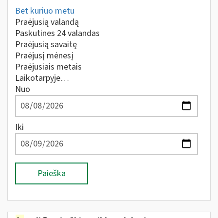
Bet kuriuo metu
Praėjusią valandą
Paskutines 24 valandas
Praėjusią savaitę
Praėjusį mėnesį
Praėjusiais metais
Laikotarpyje…
Nuo
Iki
Paieška