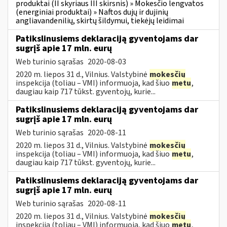
produktai (II skyriaus III skirsnis) » Mokesčio lengvatos
(energiniai produktai) » Naftos dujų ir dujinių
angliavandenilių, skirtų šildymui, tiekėjų leidimai
Patikslinusiems deklaraciją gyventojams dar
sugrįš apie 17 mln. eurų
Web turinio sąrašas
2020-08-03
2020 m. liepos 31 d., Vilnius. Valstybinė
mokesčių
inspekcija (toliau – VMI) informuoja, kad šiuo
metu
,
daugiau kaip 717 tūkst. gyventojų, kurie...
Patikslinusiems deklaraciją gyventojams dar
sugrįš apie 17 mln. eurų
Web turinio sąrašas
2020-08-11
2020 m. liepos 31 d., Vilnius. Valstybinė
mokesčių
inspekcija (toliau – VMI) informuoja, kad šiuo
metu
,
daugiau kaip 717 tūkst. gyventojų, kurie...
Patikslinusiems deklaraciją gyventojams dar
sugrįš apie 17 mln. eurų
Web turinio sąrašas
2020-08-11
2020 m. liepos 31 d., Vilnius. Valstybinė
mokesčių
inspekcija (toliau – VMI) informuoja, kad šiuo
metu
,