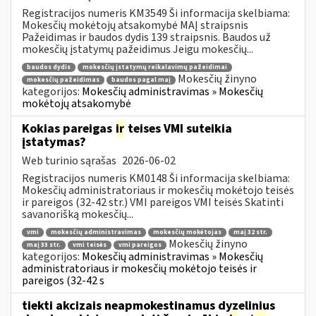
Registracijos numeris KM3549 Ši informacija skelbiama:
Mokesčių mokėtojų atsakomybė MAĮ straipsnis
Pažeidimas ir baudos dydis 139 straipsnis. Baudos už
mokesčių įstatymų pažeidimus Jeigu mokesčių...
baudos dydis
mokesčių įstatymų reikalavimų pažeidimai
Mokesčių žinyno
mokesčių pažeidimas
baudos pagal maį
kategorijos:
Mokesčių administravimas » Mokesčių
mokėtojų atsakomybė
Kokias pareigas
ir
teises VMI suteikia
įstatymas?
Web turinio sąrašas
2026-06-02
Registracijos numeris KM0148 Ši informacija skelbiama:
Mokesčių administratoriaus ir mokesčių mokėtojo teisės
ir pareigos (32-42 str.) VMI pareigos VMI teisės Skatinti
savanorišką mokesčių...
vmi
mokesčių administravimas
mokesčių mokėtojas
maį 32 str.
Mokesčių žinyno
maį 33 str.
vmi teisės
vmi pareigos
kategorijos:
Mokesčių administravimas » Mokesčių
administratoriaus ir mokesčių mokėtojo teisės ir
pareigos (32-42 s
tiekti akcizais neapmokestinamus dyzelinius