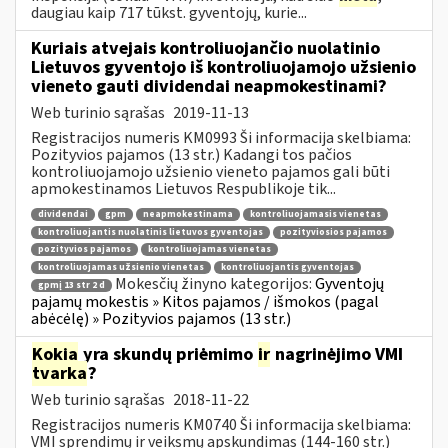
daugiau kaip 717 tūkst. gyventojų, kurie...
Kuriais atvejais kontroliuojančio nuolatinio
Lietuvos gyventojo iš kontroliuojamojo užsienio
vieneto gauti dividendai neapmokestinami?
Web turinio sąrašas
2019-11-13
Registracijos numeris KM0993 Ši informacija skelbiama:
Pozityvios pajamos (13 str.) Kadangi tos pačios
kontroliuojamojo užsienio vieneto pajamos gali būti
apmokestinamos Lietuvos Respublikoje tik...
dividendai
gpm
neapmokestinama
kontroliuojamasis vienetas
kontroliuojantis nuolatinis lietuvos gyventojas
pozityviosios pajamos
pozityvios pajamos
kontroliuojamas vienetas
kontroliuojamas užsienio vienetas
kontroliuojantis gyventojas
Mokesčių žinyno kategorijos:
Gyventojų
gpmį 13 str 2 d
pajamų mokestis » Kitos pajamos / išmokos (pagal
abėcėlę) » Pozityvios pajamos (13 str.)
Kokia
yra skundų priėmimo
ir
nagrinėjimo VMI
tvarka
?
Web turinio sąrašas
2018-11-22
Registracijos numeris KM0740 Ši informacija skelbiama:
VMI sprendimų ir veiksmų apskundimas (144-160 str.)