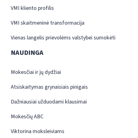
VMI kliento profilis
VMI skaitmeninė transformacija
Vienas langelis prievolėms valstybei sumokėti
NAUDINGA
Mokesčiai ir jų dydžiai
Atsiskaitymas grynaisiais pinigais
Dažniausiai užduodami klausimai
Mokesčių ABC
Viktorina moksleiviams