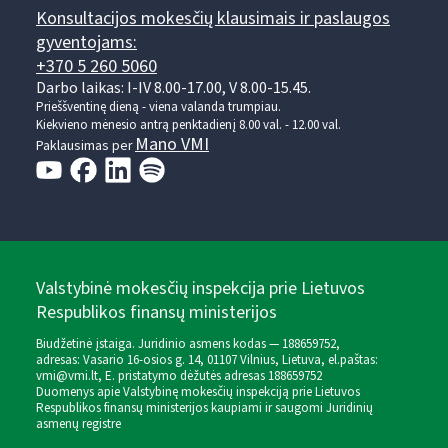
Konsultacijos mokesčių klausimais ir paslaugos
gyventojams:
+370 5 260 5060
Darbo laikas: I-IV 8.00-17.00, V 8.00-15.45.
Prieššventinę dieną - viena valanda trumpiau.
Kiekvieno mėnesio antrą penktadienį 8.00 val. - 12.00 val.
Mano VMI
Paklausimas per
Valstybinė mokesčių inspekcija prie Lietuvos
Respublikos finansų ministerijos
Biudžetinė įstaiga. Juridinio asmens kodas — 188659752,
adresas: Vasario 16-osios g. 14, 01107 Vilnius, Lietuva, el.paštas:
vmi@vmi.lt
, E. pristatymo dėžutės adresas 188659752
Duomenys apie Valstybinę mokesčių inspekciją prie Lietuvos
Respublikos finansų ministerijos kaupiami ir saugomi Juridinių
asmenų registre