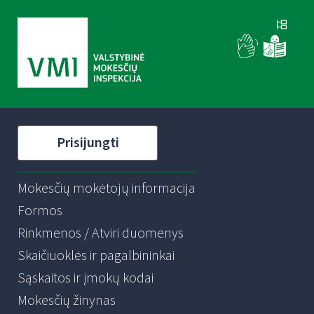
Prisijungti
Mokesčių mokėtojų informacija
Formos
Rinkmenos / Atviri duomenys
Skaičiuoklės ir pagalbininkai
Sąskaitos ir įmokų kodai
Mokesčių žinynas