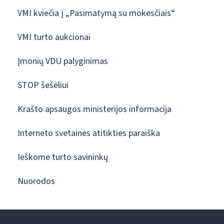
VMI kviečia į „Pasimatymą su mokesčiais“
VMI turto aukcionai
Įmonių VDU palyginimas
STOP šešėliui
Krašto apsaugos ministerijos informacija
Interneto svetainės atitikties paraiška
Ieškome turto savininkų
Nuorodos