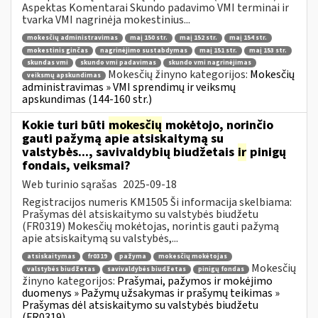
Aspektas Komentarai Skundo padavimo VMI terminai ir
tvarka VMI nagrinėja mokestinius...
mokesčių administravimas
maį 150 str.
maį 152 str.
maį 154 str.
mokestinis ginčas
nagrinėjimo sustabdymas
maį 151 str.
maį 153 str.
skundas vmi
skundo vmi padavimas
skundo vmi nagrinėjimas
Mokesčių žinyno kategorijos:
Mokesčių
veiksmų apskundimas
administravimas » VMI sprendimų ir veiksmų
apskundimas (144-160 str.)
Kokie turi būti
mokesčių
mokėtojo, norinčio
gauti pažymą apie atsiskaitymą su
valstybės..., savivaldybių biudžetais
ir
pinigų
fondais, veiksmai?
Web turinio sąrašas
2025-09-18
Registracijos numeris KM1505 Ši informacija skelbiama:
Prašymas dėl atsiskaitymo su valstybės biudžetu
(FR0319) Mokesčių mokėtojas, norintis gauti pažymą
apie atsiskaitymą su valstybės,...
atsiskaitymas
fr0319
pažyma
mokesčių mokėtojas
Mokesčių
valstybės biudžetas
savivaldybės biudžetas
pinigų fondas
žinyno kategorijos:
Prašymai, pažymos ir mokėjimo
duomenys » Pažymų užsakymas ir prašymų teikimas »
Prašymas dėl atsiskaitymo su valstybės biudžetu
(FR0319)