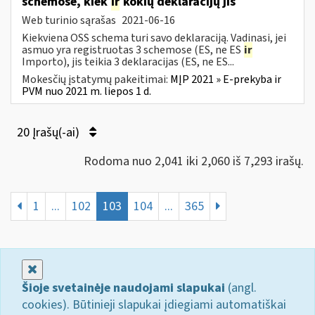
schemose, kiek
ir
kokių deklaracijų jis
Web turinio sąrašas
2021-06-16
Kiekviena OSS schema turi savo deklaraciją. Vadinasi, jei
asmuo yra registruotas 3 schemose (ES, ne ES
ir
Importo), jis teikia 3 deklaracijas (ES, ne ES...
Mokesčių įstatymų pakeitimai:
MĮP 2021 » E-prekyba ir
PVM nuo 2021 m. liepos 1 d.
20 Įrašų(-ai)
Rodoma nuo 2,041 iki 2,060 iš 7,293 irašų.
1
...
102
103
104
...
365
Uždaryti
Šioje svetainėje naudojami slapukai
(angl.
cookies). Būtinieji slapukai įdiegiami automatiškai