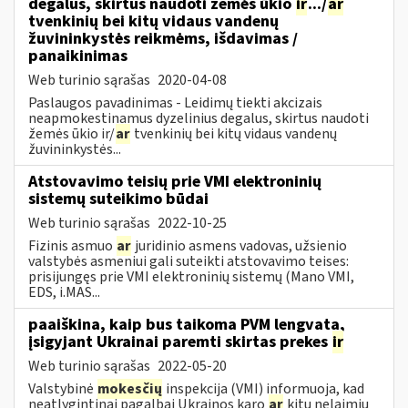
degalus, skirtus naudoti žemės ūkio
ir
.../
ar
tvenkinių bei kitų vidaus vandenų
žuvininkystės reikmėms, išdavimas /
panaikinimas
Web turinio sąrašas
2020-04-08
Paslaugos pavadinimas - Leidimų tiekti akcizais
neapmokestinamus dyzelinius degalus, skirtus naudoti
žemės ūkio ir/
ar
tvenkinių bei kitų vidaus vandenų
žuvininkystės...
Atstovavimo teisių prie VMI elektroninių
sistemų suteikimo būdai
Web turinio sąrašas
2022-10-25
Fizinis asmuo
ar
juridinio asmens vadovas, užsienio
valstybės asmeniui gali suteikti atstovavimo teises:
prisijungęs prie VMI elektroninių sistemų (Mano VMI,
EDS, i.MAS...
paaiškina, kaip bus taikoma PVM lengvata,
įsigyjant Ukrainai paremti skirtas prekes
ir
Web turinio sąrašas
2022-05-20
Valstybinė
mokesčių
inspekcija (VMI) informuoja, kad
neatlygintinai pagalbai Ukrainos karo
ar
kitų nelaimių