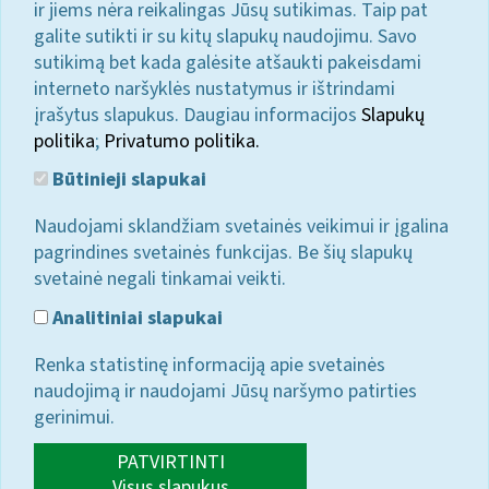
ir jiems nėra reikalingas Jūsų sutikimas. Taip pat
galite sutikti ir su kitų slapukų naudojimu. Savo
sutikimą bet kada galėsite atšaukti pakeisdami
interneto naršyklės nustatymus ir ištrindami
įrašytus slapukus. Daugiau informacijos
Slapukų
politika
;
Privatumo politika.
Būtinieji slapukai
Naudojami sklandžiam svetainės veikimui ir įgalina
pagrindines svetainės funkcijas. Be šių slapukų
svetainė negali tinkamai veikti.
Analitiniai slapukai
Renka statistinę informaciją apie svetainės
naudojimą ir naudojami Jūsų naršymo patirties
gerinimui.
PATVIRTINTI
Visus slapukus