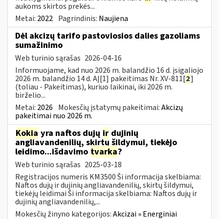
aukoms skirtos prekės...
Metai:
2022
Pagrindinis:
Naujiena
Dėl akcizų tarifo pastoviosios dalies gazoliams
sumažinimo
Web turinio sąrašas
2026-04-16
Informuojame, kad nuo 2026 m. balandžio 16 d. įsigaliojo
2026 m. balandžio 14 d. AĮ[1] pakeitimas Nr. XV-811[
2
]
(toliau - Pakeitimas), kuriuo laikinai, iki 2026 m.
birželio...
Metai:
2026
Mokesčių įstatymų pakeitimai:
Akcizų
pakeitimai nuo 2026 m.
Kokia
yra naftos dujų
ir
dujinių
angliavandenilių, skirtų šildymui, tiekėjo
leidimo...išdavimo
tvarka
?
Web turinio sąrašas
2025-03-18
Registracijos numeris KM3500 Ši informacija skelbiama:
Naftos dujų ir dujinių angliavandenilių, skirtų šildymui,
tiekėjų leidimai Ši informacija skelbiama: Naftos dujų ir
dujinių angliavandenilių,...
Mokesčių žinyno kategorijos:
Akcizai » Energiniai