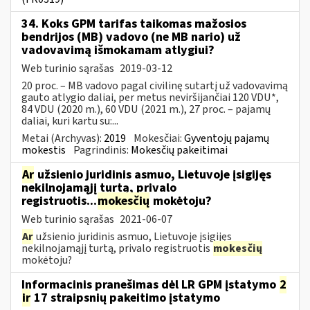
34. Koks GPM tarifas taikomas mažosios
bendrijos (MB) vadovo (ne MB nario) už
vadovavimą išmokamam atlygiui?
Web turinio sąrašas
2019-03-12
20 proc. – MB vadovo pagal civilinę sutartį už vadovavimą
gauto atlygio daliai, per metus neviršijančiai 120 VDU*,
84 VDU (2020 m.), 60 VDU (2021 m.), 27 proc. – pajamų
daliai, kuri kartu su:...
Metai (Archyvas):
2019
Mokesčiai:
Gyventojų pajamų
mokestis
Pagrindinis:
Mokesčių pakeitimai
Ar
užsienio juridinis asmuo, Lietuvoje įsigijęs
nekilnojamąjį turtą, privalo
registruotis...
mokesčių
mokėtoju?
Web turinio sąrašas
2021-06-07
Ar
užsienio juridinis asmuo, Lietuvoje įsigijęs
nekilnojamąjį turtą, privalo registruotis
mokesčių
mokėtoju?
Informacinis pranešimas dėl LR GPM įstatymo
2
ir
17 straipsnių pakeitimo įstatymo