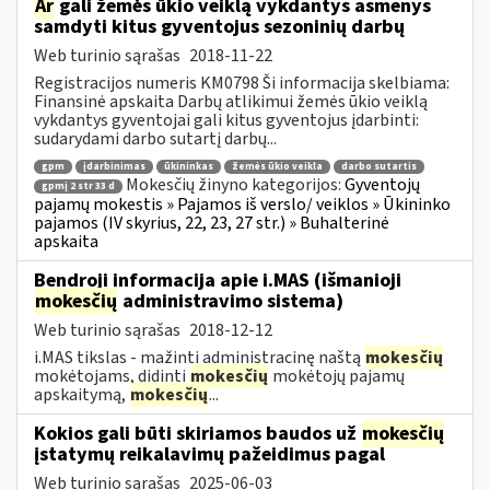
Ar
gali žemės ūkio veiklą vykdantys asmenys
samdyti kitus gyventojus sezoninių darbų
Web turinio sąrašas
2018-11-22
Registracijos numeris KM0798 Ši informacija skelbiama:
Finansinė apskaita Darbų atlikimui žemės ūkio veiklą
vykdantys gyventojai gali kitus gyventojus įdarbinti:
sudarydami darbo sutartį darbų...
gpm
įdarbinimas
ūkininkas
žemės ūkio veikla
darbo sutartis
Mokesčių žinyno kategorijos:
Gyventojų
gpmį 2 str 33 d
pajamų mokestis » Pajamos iš verslo/ veiklos » Ūkininko
pajamos (IV skyrius, 22, 23, 27 str.) » Buhalterinė
apskaita
Bendroji informacija apie i.MAS (išmanioji
mokesčių
administravimo sistema)
Web turinio sąrašas
2018-12-12
i.MAS tikslas - mažinti administracinę naštą
mokesčių
mokėtojams, didinti
mokesčių
mokėtojų pajamų
apskaitymą,
mokesčių
...
Kokios gali būti skiriamos baudos už
mokesčių
įstatymų reikalavimų pažeidimus pagal
Web turinio sąrašas
2025-06-03