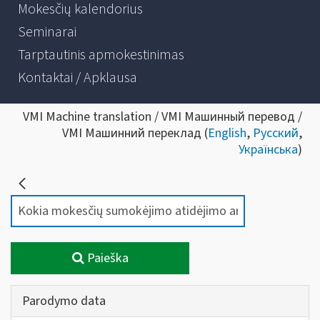
Mokesčių kalendorius
Seminarai
Tarptautinis apmokestinimas
Kontaktai / Apklausa
VMI Machine translation / VMI Машинный перевод /
VMI Машинний переклад (
English
,
Русский
,
Українська
)
Paieška
Parodymo data