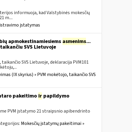
terijos informuoja, kad Valstybinės mokesčių
1 m....
istravimo įstatymas
tybių apmokestinamiesiems
asmenims
...
 taikančiu SVS Lietuvoje
taikančio SVS Lietuvoje, deklaracija PVM101
ėtoju,...
imas (IX skyrius) » PVM mokėtojo, taikančio SVS
entaro pakeitimo
ir
papildymo
me PVM įstatymo 21 straipsnio apibendrinto
tegorijos:
Mokesčių įstatymų pakeitimai »