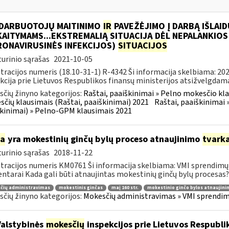
 DARBUOTOJŲ MAITINIMO
IR
PAVEŽĖJIMO Į DARBĄ IŠLAID
AITYMAMS...EKSTREMALIĄ SITUACIJĄ DĖL NEPALANKIOS
RONAVIRUSINĖS INFEKCIJOS)
SITUACIJOS
urinio sąrašas
2021-10-05
tracijos numeris (18.10-31-1) R-4342 Ši informacija skelbiama: 2
kcija prie Lietuvos Respublikos finansų ministerijos atsižvelgdama į
čių žinyno kategorijos:
Raštai, paaiškinimai » Pelno mokesčio klau
čių klausimais (Raštai, paaiškinimai) 2021
Raštai, paaiškinimai 
kinimai) » Pelno-GPM klausimais 2021
ia
yra mokestinių ginčų bylų proceso atnaujinimo
tvark
urinio sąrašas
2018-11-22
tracijos numeris KM0761 Ši informacija skelbiama: VMI sprendimų 
tarai Kada gali būti atnaujintas mokestinių ginčų bylų procesas? 
čių administravimas
mokestinis ginčas
maį 160 str.
mokestinio ginčo bylos atnaujini
čių žinyno kategorijos:
Mokesčių administravimas » VMI sprendimų
Valstybinės
mokesčių
inspekcijos prie Lietuvos Respublik