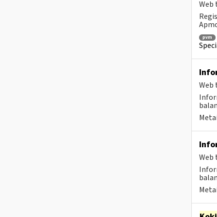
Web t
Regis
Apmok
pvm
Speci
Info
Web t
Infor
balan
Metai
Info
Web t
Infor
balan
Metai
Kok