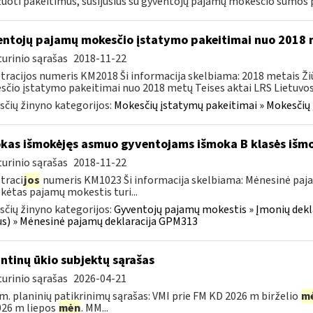
zuoti pakeitimus, susijusius su gyventojų pajamų mokesčio sumos 
ntojų pajamų mokesčio įstatymo pakeitimai nuo 2018
urinio sąrašas
2018-11-22
tracijos numeris KM2018 Ši informacija skelbiama: 2018 metais 
čio įstatymo pakeitimai nuo 2018 metų Teises aktai LRS Lietuvos 
čių žinyno kategorijos:
Mokesčių įstatymų pakeitimai » Mokesčių
kas išmokėjęs asmuo gyventojams išmoka B klasės išm
urinio sąrašas
2018-11-22
traci
jos
numeris KM1023 Ši informacija skelbiama: Mėnesinė paj
ėtas pajamų mokestis turi...
čių žinyno kategorijos:
Gyventojų pajamų mokestis » Įmonių dekla
us) » Mėnesinė pajamų deklaracija GPM313
intinų ūkio subjektų sąrašas
urinio sąrašas
2026-04-21
m. planinių patikrinimų sąrašas: VMI prie FM KD 2026 m birželio
m
26 m liepos
mėn
. MM...