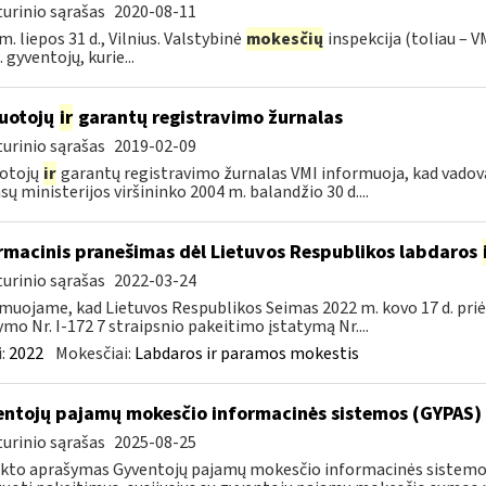
urinio sąrašas
2020-08-11
m. liepos 31 d., Vilnius. Valstybinė
mokesčių
inspekcija (toliau – V
 gyventojų, kurie...
uotojų
ir
garantų registravimo žurnalas
urinio sąrašas
2019-02-09
uotojų
ir
garantų registravimo žurnalas VMI informuoja, kad vadova
sų ministerijos viršininko 2004 m. balandžio 30 d....
rmacinis pranešimas dėl Lietuvos Respublikos labdaros
urinio sąrašas
2022-03-24
muojame, kad Lietuvos Respublikos Seimas 2022 m. kovo 17 d. pri
ymo Nr. I-172 7 straipsnio pakeitimo įstatymą Nr....
:
2022
Mokesčiai:
Labdaros ir paramos mokestis
ntojų pajamų mokesčio informacinės sistemos (GYPAS) 
urinio sąrašas
2025-08-25
kto aprašymas Gyventojų pajamų mokesčio informacinės sistemos 