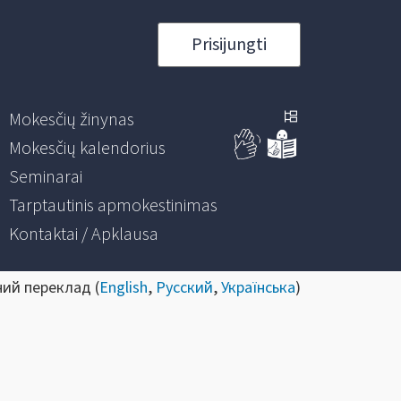
Prisijungti
Mokesčių žinynas
Mokesčių kalendorius
Seminarai
Tarptautinis apmokestinimas
Kontaktai / Apklausa
ний переклад (
English
,
Русский
,
Українська
)