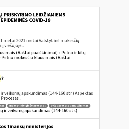
Ų PRISKYRIMO LEIDŽIAMIEMS
 EPIDEMINĖS COVID-19
021 metai 2021 metai Valstybinė mokesčių
 viešojoje...
simais (Raštai paaiškinimai) » Pelno ir kitų
» Pelno mokesčio klausimais (Raštai
a
?
ir veiksmų apskundimas (144-160 str.) Aspektas
Procesas...
mas
mokestinio ginčo procesas
bylos proceso atnaujinimas
 ir veiksmų apskundimas (144-160 str.)
os finansų ministerijos