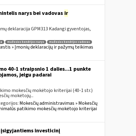
nintelis narys bei vadovas
ir
amų deklaracija GPM313 Kadangi gyventojas,
ja
mažosios bendrijos narys
mažosios bendrijos vadovas
stis » Įmonių deklaracijų ir pažymų teikimas
o 40-1 straipsnio 1 dalies...1 punkte
jamos, jeigu padarai
imo mokesčių mokėtojo kriterijai (40-1 str.)
sčių mokėtojų...
egorijos:
Mokesčių administravimas » Mokesčių
inimalūs patikimo mokesčių mokėtojo kriterijai
įsigyjantiems investicinį