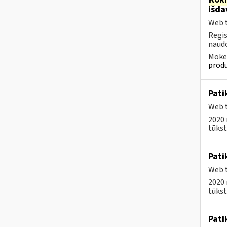
išd
Web t
Regis
naudo
Mokes
produ
Pati
Web t
2020 
tūkst.
Pati
Web t
2020 
tūkst.
Pati