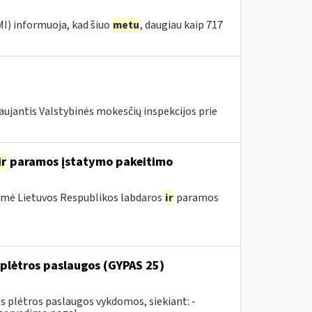
MI) informuoja, kad šiuo
metu
, daugiau kaip 717
ujantis Valstybinės mokesčių inspekcijos prie
ir
paramos įstatymo pakeitimo
ėmė Lietuvos Respublikos labdaros
ir
paramos
plėtros paslaugos (GYPAS 25)
plėtros paslaugos vykdomos, siekiant: -