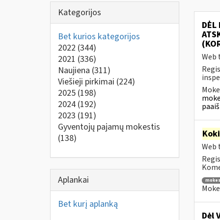
Kategorijos
DĖL
ATSK
Bet kurios kategorijos
(KO
2022
(344)
Web t
2021
(336)
Regis
Naujiena
(311)
inspe
Viešieji pirkimai
(224)
Mokes
2025
(198)
mokes
2024
(192)
paaiš
2023
(191)
Gyventojų pajamų mokestis
Kok
(138)
Web t
Regis
Komen
Aplankai
mokes
Mokes
Bet kurį aplanką
Dėl 