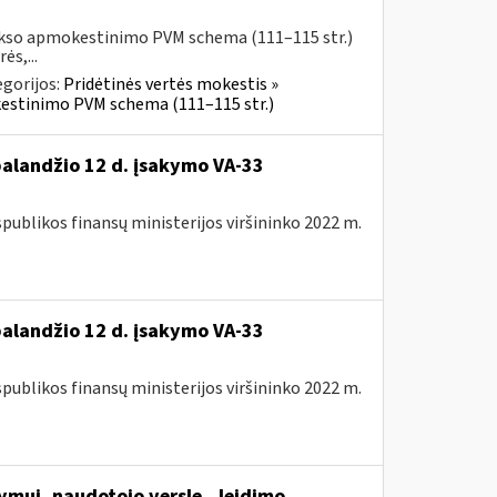
aukso apmokestinimo PVM schema (111–115 str.)
ės,...
gorijos:
Pridėtinės vertės mokestis »
kestinimo PVM schema (111–115 str.)
balandžio 12 d. įsakymo VA-33
spublikos finansų ministerijos viršininko 2022 m.
balandžio 12 d. įsakymo VA-33
spublikos finansų ministerijos viršininko 2022 m.
dymui, naudotojo versle...leidimo