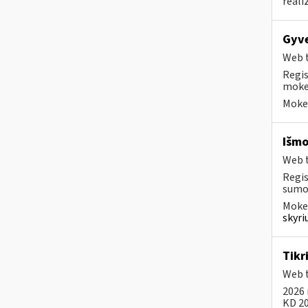
reali
Gyve
Web t
Regis
mokes
Mokes
Išmo
Web t
Regis
sumok
Mokes
skyri
Tikr
Web t
2026 
KD 20