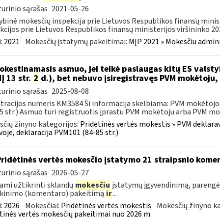
urinio sąrašas
2021-05-26
ybinė mokesčių inspekcija prie Lietuvos Respublikos finansų minis
kcijos prie Lietuvos Respublikos finansų ministerijos viršininko 202
:
2021
Mokesčių įstatymų pakeitimai:
MĮP 2021 » Mokesčiu admin
kestinamasis asmuo, jei teikė paslaugas kitų ES vals
Į 13 str.
2
d.), bet nebuvo įsiregistravęs PVM mokėtoju,
urinio sąrašas
2025-08-08
tracijos numeris KM3584 Ši informacija skelbiama: PVM mokėtojo, 
5 str.) Asmuo turi registruotis įprastu PVM mokėtoju arba PVM mok
čių žinyno kategorijos:
Pridėtinės vertės mokestis » PVM deklarav
voje, deklaracija PVM101 (84-85 str.)
Pridėtinės vertės mokesčio įstatymo 21 straipsnio kom
urinio sąrašas
2026-05-27
ami užtikrinti sklandų
mokesčių
įstatymų įgyvendinimą, parengė
škinimo (komentaro) pakeitimą
ir
...
:
2026
Mokesčiai:
Pridėtinės vertės mokestis
Mokesčių žinyno ka
tinės vertės mokesčių pakeitimai nuo 2026 m.