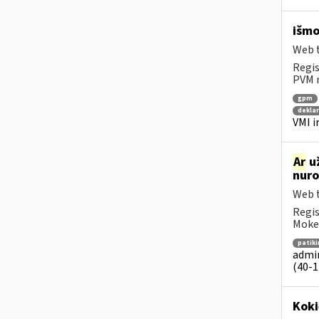
išmo
Web t
Regis
PVM m
gpm
dekla
VMI i
Ar
už
nuro
Web t
Regis
Mokes
patik
admin
(40-1 
Koki