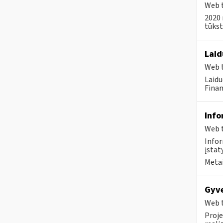
Web t
2020 
tūkst.
Laid
Web t
Laid
Finan
Info
Web t
Infor
įstat
Metai
Gyve
Web t
Proje