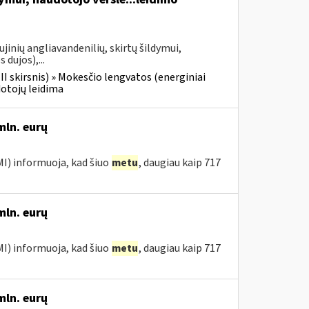
jinių angliavandenilių, skirtų šildymui,
 dujos),...
III skirsnis) » Mokesčio lengvatos (energiniai
dotojų leidima
mln. eurų
MI) informuoja, kad šiuo
metu
, daugiau kaip 717
mln. eurų
MI) informuoja, kad šiuo
metu
, daugiau kaip 717
mln. eurų