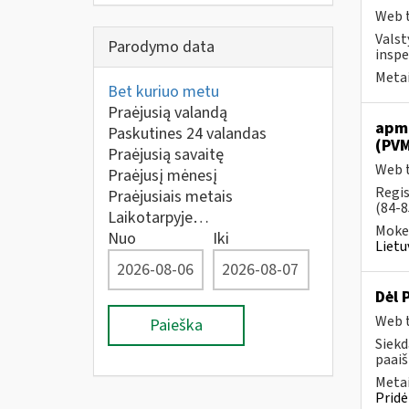
Web t
Valst
Parodymo data
inspe
Metai
Bet kuriuo metu
Praėjusią valandą
apmo
Paskutines 24 valandas
(PVM
Praėjusią savaitę
Web t
Praėjusį mėnesį
Regis
Praėjusiais metais
(84-8
Laikotarpyje…
Mokes
Nuo
Iki
Lietu
Dėl 
Web t
Paieška
Siekd
paai
Metai
Pridė