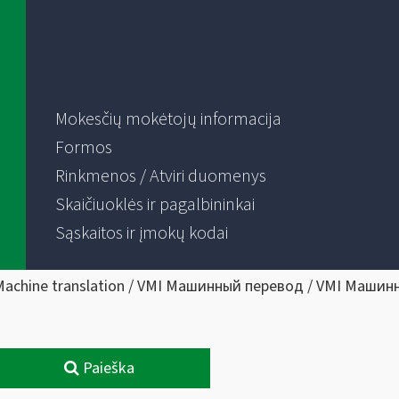
Mokesčių mokėtojų informacija
Formos
Rinkmenos / Atviri duomenys
Skaičiuoklės ir pagalbininkai
Sąskaitos ir įmokų kodai
Machine translation / VMI Машинный перевод / VMI Машин
Paieška