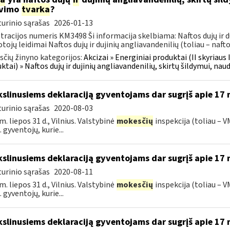
avimo
tvarka
?
urinio sąrašas
2026-01-13
tracijos numeris KM3498 Ši informacija skelbiama: Naftos dujų ir du
tojų leidimai Naftos dujų ir dujinių angliavandenilių (toliau – naftos
čių žinyno kategorijos:
Akcizai » Energiniai produktai (II skyriaus 
ktai) » Naftos dujų ir dujinių angliavandenilių, skirtų šildymui, nau
kslinusiems deklaraciją gyventojams dar sugrįš apie 17 
urinio sąrašas
2020-08-03
m. liepos 31 d., Vilnius. Valstybinė
mokesčių
inspekcija (toliau – V
 gyventojų, kurie...
kslinusiems deklaraciją gyventojams dar sugrįš apie 17 
urinio sąrašas
2020-08-11
m. liepos 31 d., Vilnius. Valstybinė
mokesčių
inspekcija (toliau – V
 gyventojų, kurie...
kslinusiems deklaraciją gyventojams dar sugrįš apie 17 