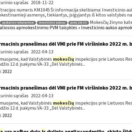
urinio sąrašas
2018-11-22
tracijos numeris KM1045 Ši informacija skelbiama: Investicinio 
estinamieji asmenys, tiekiantys, įsigyjantys iš kitos valstybės nar
Mokesčių žinyno kate
apskaitos reikalavimai
investicinis auksas
pvmį 115 str
aliosios apmokestinimo PVM taisyklės » Investicinio aukso apmo
rmacinis pranešimas dėl VMI prie FM viršininko 2022 m. 
urinio sąrašas
2022-04-13
muojame, kad Valstybinės
mokesčių
inspekcijos prie Lietuvos Re
džio 12 d. įsakymu VA-33 „Dėl Valstybinės...
:
2022
rmacinis pranešimas dėl VMI prie FM viršininko 2022 m. 
urinio sąrašas
2022-04-13
muojame, kad Valstybinės
mokesčių
inspekcijos prie Lietuvos Re
džio 12 d. įsakymu VA-33 „Dėl Valstybinės...
:
2022
ia
yra naftos dujų
ir
dujinių angliavandenilių, skirtų šil