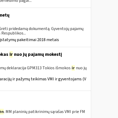
pervedimo pagal...
 metų
Žiūrėti pridedamą dokumentą. Gyventojų pajamų
Respublikos...
 įstatymų pakeitimai 2018 metais
okas
ir
nuo jų pajamų mokestį
amų deklaracija GPM313 Tokios išmokos
ir
nuo jų
racijų ir pažymų teikimas VMI ir gyventojams (V
ėn
. MM planinių patikrinimų sąrašas VMI prie FM