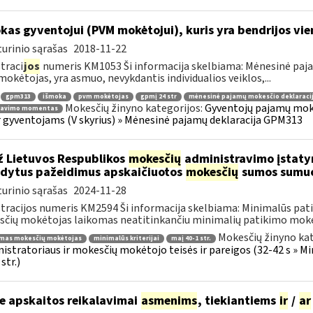
kas gyventojui (PVM mokėtojui), kuris yra bendrijos vie
urinio sąrašas
2018-11-22
traci
jos
numeris KM1053 Ši informacija skelbiama: Mėnesinė paj
okėtojas, yra asmuo, nevykdantis individualios veiklos,...
gpm313
išmoka
pvm mokėtojas
gpmį 24 str
mėnesinė pajamų mokesčio deklaraci
Mokesčių žinyno kategorijos:
Gyventojų pajamų moke
ravimo momentas
r gyventojams (V skyrius) » Mėnesinė pajamų deklaracija GPM313
 Lietuvos Respublikos
mokesčių
administravimo įstatym
dytus pažeidimus apskaičiuotos
mokesčių
sumos sumuo
urinio sąrašas
2024-11-28
tracijos numeris KM2594 Ši informacija skelbiama: Minimalūs patik
čių mokėtojas laikomas neatitinkančiu minimalių patikimo moke
Mokesčių žinyno kat
imas mokesčių mokėtojas
minimalūs kriterijai
maį 40-1 str.
istratoriaus ir mokesčių mokėtojo teisės ir pareigos (32-42 s » M
str.)
e apskaitos reikalavimai
asmenims
, tiekiantiems
ir
/
ar