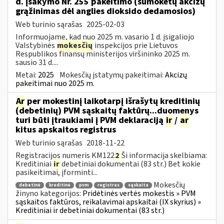
d. įsakymo Nr. 255 pakeitimo (sumokėtų akcizų
grąžinimas dėl anglies dioksido dedamosios)
Web turinio sąrašas
2025-02-03
Informuojame, kad nuo 2025 m. vasario 1 d. įsigaliojo
Valstybinės
mokesčių
inspekcijos prie Lietuvos
Respublikos finansų ministerijos viršininko 2025 m.
sausio 31 d....
Metai:
2025
Mokesčių įstatymų pakeitimai:
Akcizų
pakeitimai nuo 2025 m.
Ar
per mokestinį laikotarpį išrašytų kreditinių
(debetinių) PVM sąskaitų faktūrų...duomenys
turi būti įtraukiami į PVM deklaraciją
ir
/
ar
kitus apskaitos registrus
Web turinio sąrašas
2018-11-22
Registracijos numeris KM122
2
Ši informacija skelbiama:
Kreditiniai
ir
debetiniai dokumentai (83 str.) Bet kokie
pasikeitimai, įforminti...
Mokesčių
debetinė
kreditinė
pvm
registras
sąskaita
žinyno kategorijos:
Pridėtinės vertės mokestis » PVM
sąskaitos faktūros, reikalavimai apskaitai (IX skyrius) »
Kreditiniai ir debetiniai dokumentai (83 str.)