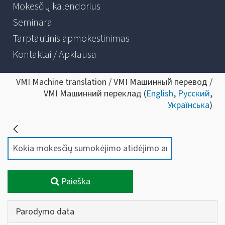
Mokesčių kalendorius
Seminarai
Tarptautinis apmokestinimas
Kontaktai / Apklausa
VMI Machine translation / VMI Машинный перевод /
VMI Машинний переклад (
English
,
Русский
,
Українська
)
Paieška
Parodymo data