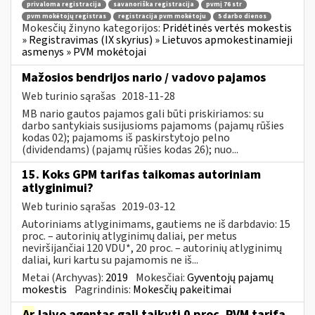
privaloma registracija
savanoriška registracija
pvmį 76 str
pvm mokėtojų registras
registracija pvm mokėtoju
5 darbo dienos
Mokesčių žinyno kategorijos:
Pridėtinės vertės mokestis
» Registravimas (IX skyrius) » Lietuvos apmokestinamieji
asmenys » PVM mokėtojai
Mažosios bendrijos nario / vadovo pajamos
Web turinio sąrašas
2018-11-28
MB nario gautos pajamos gali būti priskiriamos: su
darbo santykiais susijusioms pajamoms (pajamų rūšies
kodas 02); pajamoms iš paskirstytojo pelno
(dividendams) (pajamų rūšies kodas 26); nuo...
15. Koks GPM tarifas taikomas autoriniam
atlyginimui?
Web turinio sąrašas
2019-03-12
Autoriniams atlyginimams, gautiems ne iš darbdavio: 15
proc. – autorinių atlyginimų daliai, per metus
neviršijančiai 120 VDU*, 20 proc. – autorinių atlyginimų
daliai, kuri kartu su pajamomis ne iš...
Metai (Archyvas):
2019
Mokesčiai:
Gyventojų pajamų
mokestis
Pagrindinis:
Mokesčių pakeitimai
Ar
laivo agentas gali taikyti 0 proc. PVM tarifą