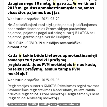
daugiau negu 10 metų,
ir
gavau...
Ar
vertinant
2019 m. gautas apmokestinamąsias pajamas
visos šios pajamos bus į jas
Web turinio sąrašas
2021-03-29
Ne. Apskaičiuojant nustatytą ribą nebus įskaičiuojamos
neapmokestinamosios žemės sklypo pardavimo
pajamos, pajamos pagal autorinę sutartį iš LATGA bei
pajamos, gautos pagal verslo liudijimą....
DUK:
DUK - COVID-19 subsidijos savarankiškai
dirbantiems
Kada
ir
kokiu būdu Lietuvos apmokestinamieji
asmenys turi pateikti prašymą
įregistruoti...juos PVM mokėtojais
ir
nuo kada,
pateikus prašymą, asmuo tampa PVM
mokėtoju?
Web turinio sąrašas
2025-05-06
Registracijos numeris KM0738 Privalomas registravimas
Savanoriškas registravimas Nedelsdami, kai atsiranda
prievolė registruotis PVM mokėtoju. Jeigu asmenys nėra
įregistruoti Mokesčių mokėtojų...
3 darbo dienas
fr0388
fr0618
pvm
pvm registracija