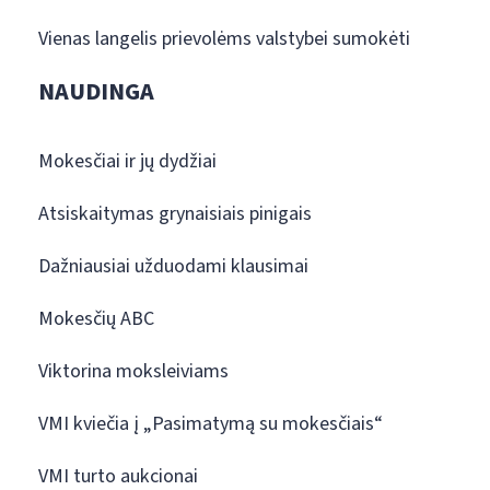
Vienas langelis prievolėms valstybei sumokėti
NAUDINGA
Mokesčiai ir jų dydžiai
Atsiskaitymas grynaisiais pinigais
Dažniausiai užduodami klausimai
Mokesčių ABC
Viktorina moksleiviams
VMI kviečia į „Pasimatymą su mokesčiais“
VMI turto aukcionai