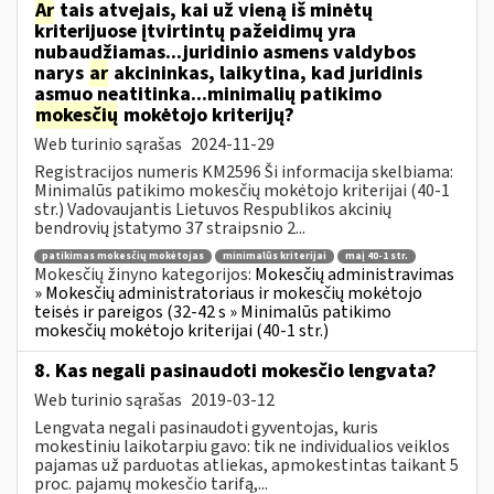
Ar
tais atvejais, kai už vieną iš minėtų
kriterijuose įtvirtintų pažeidimų yra
nubaudžiamas...juridinio asmens valdybos
narys
ar
akcininkas, laikytina, kad juridinis
asmuo neatitinka...minimalių patikimo
mokesčių
mokėtojo kriterijų?
Web turinio sąrašas
2024-11-29
Registracijos numeris KM2596 Ši informacija skelbiama:
Minimalūs patikimo mokesčių mokėtojo kriterijai (40-1
str.) Vadovaujantis Lietuvos Respublikos akcinių
bendrovių įstatymo 37 straipsnio 2...
patikimas mokesčių mokėtojas
minimalūs kriterijai
maį 40-1 str.
Mokesčių žinyno kategorijos:
Mokesčių administravimas
» Mokesčių administratoriaus ir mokesčių mokėtojo
teisės ir pareigos (32-42 s » Minimalūs patikimo
mokesčių mokėtojo kriterijai (40-1 str.)
8. Kas negali pasinaudoti mokesčio lengvata?
Web turinio sąrašas
2019-03-12
Lengvata negali pasinaudoti gyventojas, kuris
mokestiniu laikotarpiu gavo: tik ne individualios veiklos
pajamas už parduotas atliekas, apmokestintas taikant 5
proc. pajamų mokesčio tarifą,...