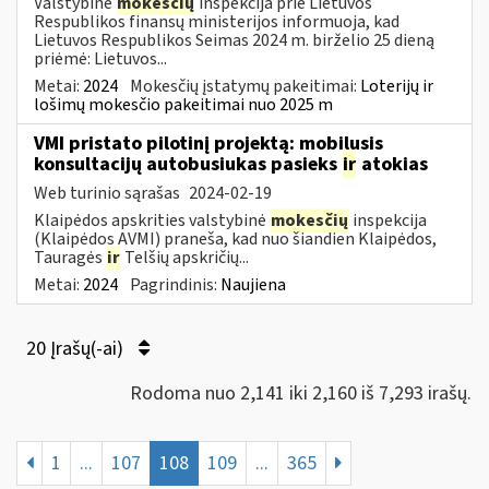
Valstybinė
mokesčių
inspekcija prie Lietuvos
Respublikos finansų ministerijos informuoja, kad
Lietuvos Respublikos Seimas 2024 m. birželio 25 dieną
priėmė: Lietuvos...
Metai:
2024
Mokesčių įstatymų pakeitimai:
Loterijų ir
lošimų mokesčio pakeitimai nuo 2025 m
VMI pristato pilotinį projektą: mobilusis
konsultacijų autobusiukas pasieks
ir
atokias
Web turinio sąrašas
2024-02-19
Klaipėdos apskrities valstybinė
mokesčių
inspekcija
(Klaipėdos AVMI) praneša, kad nuo šiandien Klaipėdos,
Tauragės
ir
Telšių apskričių...
Metai:
2024
Pagrindinis:
Naujiena
20 Įrašų(-ai)
Rodoma nuo 2,141 iki 2,160 iš 7,293 irašų.
1
...
107
108
109
...
365