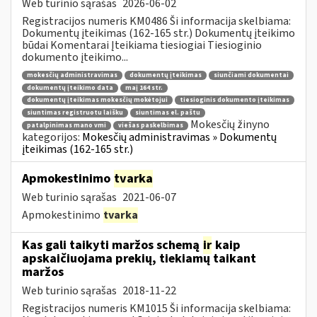
Web turinio sąrašas
2026-06-02
Registracijos numeris KM0486 Ši informacija skelbiama:
Dokumentų įteikimas (162-165 str.) Dokumentų įteikimo
būdai Komentarai Įteikiama tiesiogiai Tiesioginio
dokumento įteikimo...
mokesčių administravimas
dokumentų įteikimas
siunčiami dokumentai
dokumentų įteikimo data
maį 164 str.
dokumentų įteikimas mokesčių mokėtojui
tiesioginis dokumento įteikimas
siuntimas registruotu laišku
siuntimas el. paštu
Mokesčių žinyno
patalpinimas mano vmi
viešas paskelbimas
kategorijos:
Mokesčių administravimas » Dokumentų
įteikimas (162-165 str.)
Apmokestinimo
tvarka
Web turinio sąrašas
2021-06-07
Apmokestinimo
tvarka
Kas gali taikyti maržos schemą
ir
kaip
apskaičiuojama prekių, tiekiamų taikant
maržos
Web turinio sąrašas
2018-11-22
Registracijos numeris KM1015 Ši informacija skelbiama: