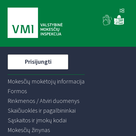
Prisijungti
Mokesčių mokėtojų informacija
Formos
Rinkmenos / Atviri duomenys
Skaičiuoklės ir pagalbininkai
Sąskaitos ir įmokų kodai
Mokesčių žinynas