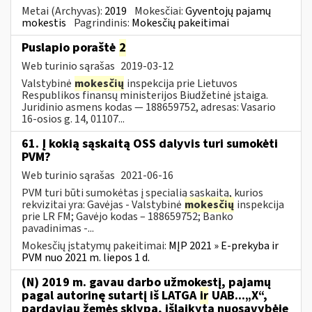
Metai (Archyvas):
2019
Mokesčiai:
Gyventojų pajamų
mokestis
Pagrindinis:
Mokesčių pakeitimai
Puslapio poraštė
2
Web turinio sąrašas
2019-03-12
Valstybinė
mokesčių
inspekcija prie Lietuvos
Respublikos finansų ministerijos Biudžetinė įstaiga.
Juridinio asmens kodas — 188659752, adresas: Vasario
16-osios g. 14, 01107...
61. Į kokią sąskaitą OSS dalyvis turi sumokėti
PVM?
Web turinio sąrašas
2021-06-16
PVM turi būti sumokėtas į specialią sąskaitą, kurios
rekvizitai yra: Gavėjas - Valstybinė
mokesčių
inspekcija
prie LR FM; Gavėjo kodas – 188659752; Banko
pavadinimas -...
Mokesčių įstatymų pakeitimai:
MĮP 2021 » E-prekyba ir
PVM nuo 2021 m. liepos 1 d.
(N) 2019 m. gavau darbo užmokestį, pajamų
pagal autorinę sutartį iš LATGA
ir
UAB...„X“,
pardaviau žemės sklypą, išlaikytą nuosavybėje