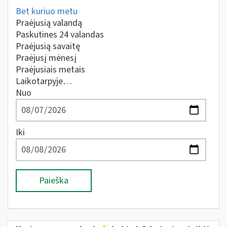
Bet kuriuo metu
Praėjusią valandą
Paskutines 24 valandas
Praėjusią savaitę
Praėjusį mėnesį
Praėjusiais metais
Laikotarpyje…
Nuo
Iki
Paieška