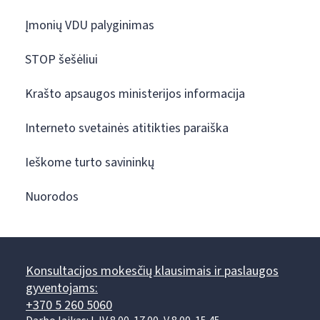
Įmonių VDU palyginimas
STOP šešėliui
Krašto apsaugos ministerijos informacija
Interneto svetainės atitikties paraiška
Ieškome turto savininkų
Nuorodos
Konsultacijos mokesčių klausimais ir paslaugos
gyventojams:
+370 5 260 5060