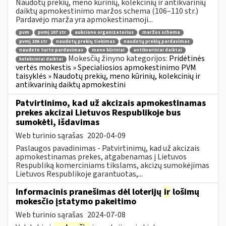
Naudotų prekių, meno kūrinių, kolekcinių ir antikvarinių
daiktų apmokestinimo maržos schema (106–110 str.)
Pardavėjo marža yra apmokestinamoji...
pvm
pvmį 107 str
aukciono organizatorius
maržos schema
pvmį 106 str
naudotų prekių tiekimas
naudotų prekių pardavimas
naudoto turto pardavimas
meno kūriniai
antikvariniai daiktai
Mokesčių žinyno kategorijos:
Pridėtinės
kolekciniai daiktai
vertės mokestis » Specialiosios apmokestinimo PVM
taisyklės » Naudotų prekių, meno kūrinių, kolekcinių ir
antikvarinių daiktų apmokestini
Patvirtinimo, kad už akcizais apmokestinamas
prekes akcizai Lietuvos Respublikoje bus
sumokėti, išdavimas
Web turinio sąrašas
2020-04-09
Paslaugos pavadinimas - Patvirtinimų, kad už akcizais
apmokestinamas prekes, atgabenamas į Lietuvos
Respubliką komerciniams tikslams, akcizų sumokėjimas
Lietuvos Respublikoje garantuotas,...
Informacinis pranešimas dėl loterijų
ir
lošimų
mokesčio įstatymo pakeitimo
Web turinio sąrašas
2024-07-08