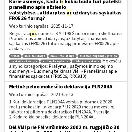
Kurie asmenys, kada
ir
kokiu būdu turi pateikti
pranešimo apie užsienio
valstybėse...atidarytas
ar
uždarytas sąskaitas
FR0526 formą?
Web turinio sąrašas
2025-11-17
Registraci
jos
numeris KM1198 Ši informacija skelbiama:
Pranešimas apie atidarytas/uždarytas finansines
sąskaitas (FR0526) Informaciją pranešime FR0526 apie
atidarytas...
fr0526
kredito įstaiga
mokėjimo įstaiga
elektroninių pinigų įstaiga
Mokesčių
sąskaita užsienyje
atidaryta sąskaita
uždaryta sąskaita
žinyno kategorijos:
Prašymai, pažymos ir mokėjimo
duomenys » Duomenų teikimas VMI » Pranešimas apie
finansines sąskaitas (FR0526, RRC910)
Metinė pelno mokesčio deklaracija PLN204A
Web turinio sąrašas
2021-05-13
1.Kuri deklaracijos PLN204A versija pildoma už 2020
metų mokestinį laikotarpį? Už 2020 metų mokestinį
laikotarpį pildoma deklaracijos PLN204A, 7 versija.
2.Kada reikia pateikti deklaraciją PLN204A...
Dėl VMI prie FM viršininko 2002 m. rugpjūčio 30