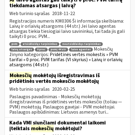
tiekdamas atsargas į laivą?
Web turinio sąrašas
2018-11-22
Registracijos numeris KM0306 Ši informacija skelbiama:
Laivų ir orlaivių atsargoms (44 str.) Jei laivo agentas
atsargas tiekia tiesiogiai laivo savininkui, tai tada jis gali
taikyti 0 proc. PVM...
pvm
atsiskleidęs tarpininkas
neatsiskleidęs tarpininkas
Mokesčių
laivų atsargos
0 proc
pvmį 44 str
laivo agentas
žinyno kategorijos:
Pridėtinės vertės mokestis » PVM
tarifai » 0 proc. PVM tarifas (VI skyrius) » Laivų ir orlaivių
atsargoms (44 str.)
Mokesčių
mokėtojų išregistravimas iš
pridėtinės vertės mokesčio mokėtojų
Web turinio sąrašas
2020-02-25
Paslaugos pavadinimas - Mokesčių mokėtojų
išregistravimas iš pridėtinės vertės mokesčio (toliau —
PVM) mokėtojų. Paslaugos gavėjai - PVM mokėtojai.
Paslaugos apibūdinimas: Lietuvos asmenys turi...
Kada VMI siunčiami dokumentai laikomi
įteiktais
mokesčių
mokėtojui?