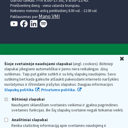
Darbo laikas: I-IV 8.00-17.00, V 8.00-15.45.
Prieššventinę dieną - viena valanda trumpiau.
Kiekvieno mėnesio antrą penktadienį 8.00 val. - 12.00 val.
Mano VMI
Paklausimas per
Valstybinė mokesčių inspekcija prie Lietuvos
U
Respublikos finansų ministerijos
Šioje svetainėje naudojami slapukai
(angl. cookies). Būtinieji
slapukai įdiegiami automatiškai ir jiems nėra reikalingas Jūsų
Biudžetinė įstaiga. Juridinio asmens kodas — 188659752,
sutikimas. Taip pat galite sutikti ir su kitų slapukų naudojimu. Savo
adresas: Vasario 16-osios g. 14, 01107 Vilnius, Lietuva, el.paštas:
sutikimą bet kada galėsite atšaukti pakeisdami interneto naršyklės
vmi@vmi.lt
, E. pristatymo dėžutės adresas 188659752
nustatymus ir ištrindami įrašytus slapukus. Daugiau informacijos
Duomenys apie Valstybinę mokesčių inspekciją prie Lietuvos
Slapukų politika
;
Privatumo politika.
Respublikos finansų ministerijos kaupiami ir saugomi Juridinių
asmenų registre
Būtinieji slapukai
Naudojami sklandžiam svetainės veikimui ir įgalina pagrindines
svetainės funkcijas. Be šių slapukų svetainė negali tinkamai veikti.
Analitiniai slapukai
Renka statistinę informaciją apie svetainės naudojimą ir