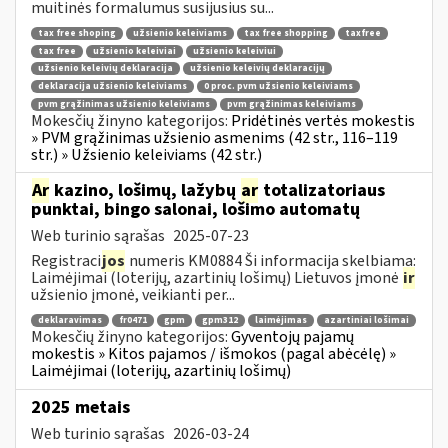
muitinės formalumus susijusius su...
tax free shoping
užsienio keleiviams
tax free shopping
taxfree
tax free
užsienio keleiviai
užsienio keleiviui
užsienio keleivių deklaracija
užsienio keleivių deklaracijų
deklaracija užsienio keleiviams
0 proc. pvm užsienio keleiviams
pvm grąžinimas užsienio keleiviams
pvm grąžinimas keleiviams
Mokesčių žinyno kategorijos:
Pridėtinės vertės mokestis
» PVM grąžinimas užsienio asmenims (42 str., 116–119
str.) » Užsienio keleiviams (42 str.)
Ar
kazino, lošimų, lažybų
ar
totalizatoriaus
punktai, bingo salonai, lošimo automatų
Web turinio sąrašas
2025-07-23
Registraci
jos
numeris KM0884 Ši informacija skelbiama:
Laimėjimai (loterijų, azartinių lošimų) Lietuvos įmonė
ir
užsienio įmonė, veikianti per...
deklaravimas
fr0471
gpm
gpm312
laimėjimas
azartiniai lošimai
Mokesčių žinyno kategorijos:
Gyventojų pajamų
mokestis » Kitos pajamos / išmokos (pagal abėcėlę) »
Laimėjimai (loterijų, azartinių lošimų)
2025 metais
Web turinio sąrašas
2026-03-24