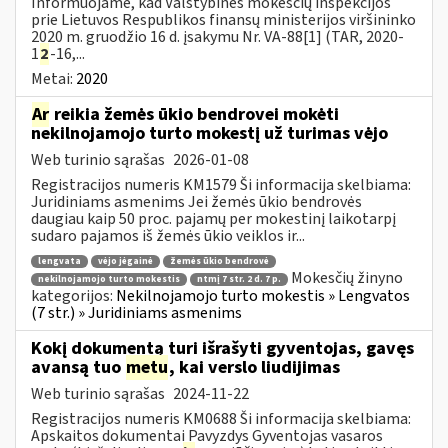
Informuojame, kad Valstybinės mokesčių inspekcijos
prie Lietuvos Respublikos finansų ministerijos viršininko
2020 m. gruodžio 16 d. įsakymu Nr. VA-88[1] (TAR, 2020-
1
2
-16,...
Metai:
2020
Ar
reikia žemės ūkio bendrovei mokėti
nekilnojamojo turto mokestį už turimas vėjo
Web turinio sąrašas
2026-01-08
Registracijos numeris KM1579 Ši informacija skelbiama:
Juridiniams asmenims Jei žemės ūkio bendrovės
daugiau kaip 50 proc. pajamų per mokestinį laikotarpį
sudaro pajamos iš žemės ūkio veiklos ir...
lengvata
vėjo jėgainė
žemės ūkio bendrovė
Mokesčių žinyno
nekilnojamojo turto mokestis
ntmį 7 str. 2 d. 7 p.
kategorijos:
Nekilnojamojo turto mokestis » Lengvatos
(7 str.) » Juridiniams asmenims
Kokį dokumentą turi išrašyti gyventojas, gavęs
avansą tuo
metu
, kai verslo liudijimas
Web turinio sąrašas
2024-11-22
Registracijos numeris KM0688 Ši informacija skelbiama:
Apskaitos dokumentai Pavyzdys Gyventojas vasaros