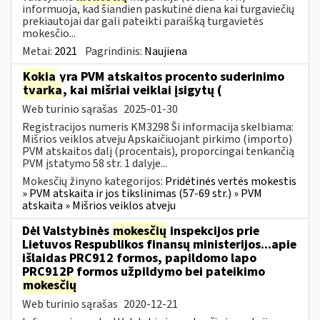
informuoja, kad šiandien paskutinė diena kai turgaviečių
prekiautojai dar gali pateikti paraišką turgavietės
mokesčio...
Metai:
2021
Pagrindinis:
Naujiena
Kokia
yra PVM atskaitos procento suderinimo
tvarka
, kai mišriai veiklai įsigytų (
Web turinio sąrašas
2025-01-30
Registracijos numeris KM3298 Ši informacija skelbiama:
Mišrios veiklos atveju Apskaičiuojant pirkimo (importo)
PVM atskaitos dalį (procentais), proporcingai tenkančią
PVM įstatymo 58 str. 1 dalyje...
Mokesčių žinyno kategorijos:
Pridėtinės vertės mokestis
» PVM atskaita ir jos tikslinimas (57-69 str.) » PVM
atskaita » Mišrios veiklos atveju
Dėl Valstybinės
mokesčių
inspekcijos prie
Lietuvos Respublikos finansų ministerijos...apie
išlaidas PRC912 formos, papildomo lapo
PRC912P formos užpildymo bei pateikimo
mokesčių
Web turinio sąrašas
2020-12-21