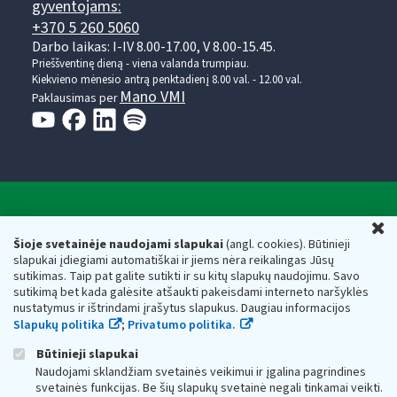
gyventojams:
+370 5 260 5060
Darbo laikas: I-IV 8.00-17.00, V 8.00-15.45.
Prieššventinę dieną - viena valanda trumpiau.
Kiekvieno mėnesio antrą penktadienį 8.00 val. - 12.00 val.
Mano VMI
Paklausimas per
Valstybinė mokesčių inspekcija prie Lietuvos
U
Respublikos finansų ministerijos
Šioje svetainėje naudojami slapukai
(angl. cookies). Būtinieji
slapukai įdiegiami automatiškai ir jiems nėra reikalingas Jūsų
Biudžetinė įstaiga. Juridinio asmens kodas — 188659752,
sutikimas. Taip pat galite sutikti ir su kitų slapukų naudojimu. Savo
adresas: Vasario 16-osios g. 14, 01107 Vilnius, Lietuva, el.paštas:
sutikimą bet kada galėsite atšaukti pakeisdami interneto naršyklės
vmi@vmi.lt
, E. pristatymo dėžutės adresas 188659752
nustatymus ir ištrindami įrašytus slapukus. Daugiau informacijos
Duomenys apie Valstybinę mokesčių inspekciją prie Lietuvos
Slapukų politika
;
Privatumo politika.
Respublikos finansų ministerijos kaupiami ir saugomi Juridinių
asmenų registre
Būtinieji slapukai
Naudojami sklandžiam svetainės veikimui ir įgalina pagrindines
svetainės funkcijas. Be šių slapukų svetainė negali tinkamai veikti.