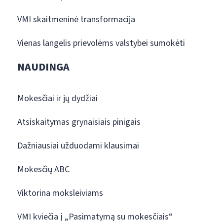
VMI skaitmeninė transformacija
Vienas langelis prievolėms valstybei sumokėti
NAUDINGA
Mokesčiai ir jų dydžiai
Atsiskaitymas grynaisiais pinigais
Dažniausiai užduodami klausimai
Mokesčių ABC
Viktorina moksleiviams
VMI kviečia į „Pasimatymą su mokesčiais“