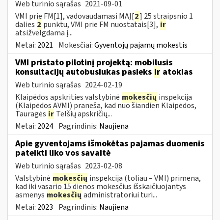
Web turinio sąrašas
2021-09-01
VMI prie FM[1], vadovaudamasi MAĮ[
2
] 25 straipsnio 1
dalies
2
punktu, VMI prie FM nuostatais[3],
ir
atsižvelgdama į...
Metai:
2021
Mokesčiai:
Gyventojų pajamų mokestis
VMI pristato pilotinį projektą: mobilusis
konsultacijų autobusiukas pasieks
ir
atokias
Web turinio sąrašas
2024-02-19
Klaipėdos apskrities valstybinė
mokesčių
inspekcija
(Klaipėdos AVMI) praneša, kad nuo šiandien Klaipėdos,
Tauragės
ir
Telšių apskričių...
Metai:
2024
Pagrindinis:
Naujiena
Apie gyventojams išmokėtas pajamas duomenis
pateikti liko vos savaitė
Web turinio sąrašas
2023-02-08
Valstybinė
mokesčių
inspekcija (toliau – VMI) primena,
kad iki vasario 15 dienos mokesčius išskaičiuojantys
asmenys
mokesčių
administratoriui turi...
Metai:
2023
Pagrindinis:
Naujiena