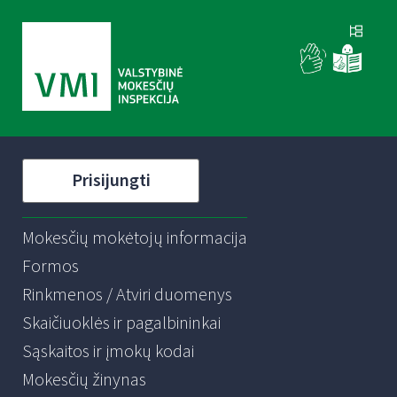
Prisijungti
Mokesčių mokėtojų informacija
Formos
Rinkmenos / Atviri duomenys
Skaičiuoklės ir pagalbininkai
Sąskaitos ir įmokų kodai
Mokesčių žinynas