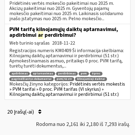
Pridėtinės vertės mokesčio pakeitimai nuo 2025 m.
Akcizų pakeitimai nuo 2025 m. Gyventojų pajamų
mokesčio pakeitimai nuo 2025 m. Laikinasis solidarumo
įnašo įstatymas nuo 2025 m. Pelno mokesčio...
PVM tarifą kilnojamųjų daiktų aptarnavimui,
apdirbimui
ar
perdirbimui?
Web turinio sąrašas
2018-11-22
Registracijos numeris KM0409 Ši informacija skelbiama:
Kilnojamų daiktų aptarnavimui ir perdirbimui (51 str.)
Apmokestinamasis asmuo, pritaikęs 0 proc. PVM tarifą,
turėtų turėti dokumentus,...
apdirbimas
aptarnavimas
perdirbimas
pvm
0 proc
pagrindžiantys dokumentai
pvmį 51 str
kilnojamieji daiktai
Mokesčių žinyno kategorijos:
Pridėtinės vertės mokestis
» PVM tarifai » 0 proc. PVM tarifas (VI skyrius) »
Kilnojamų daiktų aptarnavimui ir perdirbimui (51 str.)
20 Įrašų(-ai)
Rodoma nuo 2,161 iki 2,180 iš 7,293 irašų.