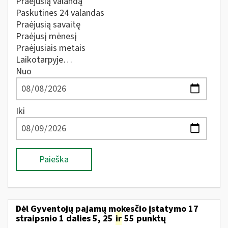
Praėjusią valandą
Paskutines 24 valandas
Praėjusią savaitę
Praėjusį mėnesį
Praėjusiais metais
Laikotarpyje…
Nuo
Iki
Paieška
Dėl Gyventojų pajamų mokesčio įstatymo 17
straipsnio 1 dalies 5, 25
ir
55 punktų