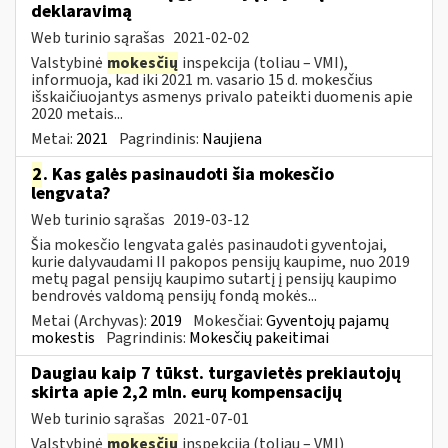
deklaravimą
Web turinio sąrašas
2021-02-02
Valstybinė
mokesčių
inspekcija (toliau – VMI),
informuoja, kad iki 2021 m. vasario 15 d. mokesčius
išskaičiuojantys asmenys privalo pateikti duomenis apie
2020 metais...
Metai:
2021
Pagrindinis:
Naujiena
2
. Kas galės pasinaudoti šia mokesčio
lengvata?
Web turinio sąrašas
2019-03-12
Šia mokesčio lengvata galės pasinaudoti gyventojai,
kurie dalyvaudami II pakopos pensijų kaupime, nuo 2019
metų pagal pensijų kaupimo sutartį į pensijų kaupimo
bendrovės valdomą pensijų fondą mokės...
Metai (Archyvas):
2019
Mokesčiai:
Gyventojų pajamų
mokestis
Pagrindinis:
Mokesčių pakeitimai
Daugiau kaip 7 tūkst. turgavietės prekiautojų
skirta apie 2,2 mln. eurų kompensacijų
Web turinio sąrašas
2021-07-01
Valstybinė
mokesčių
inspekcija (toliau – VMI)