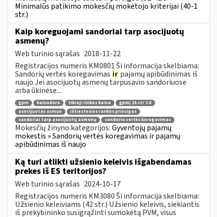
Minimalūs patikimo mokesčių mokėtojo kriterijai (40-1
str.)
Kaip koreguojami sandoriai tarp asocijuotų
asmenų?
Web turinio sąrašas
2018-11-22
Registracijos numeris KM0801 Ši informacija skelbiama:
Sandorių vertės koregavimas
ir
pajamų apibūdinimas iš
naujo Jei asocijuotų asmenų tarpusavio sandoriuose
arba ūkinėse...
gpm
kainodara
tikroji rinkos kaina
gpmį 15 str 2 d
asocijuotas asmuo
ištiestosios rankos principas
sandoriai tarp asocijuotų asmenų
sandorio vertės koregavimas
Mokesčių žinyno kategorijos:
Gyventojų pajamų
mokestis » Sandorių vertės koregavimas ir pajamų
apibūdinimas iš naujo
Ką turi atlikti užsienio keleivis išgabendamas
prekes iš ES teritorijos?
Web turinio sąrašas
2024-10-17
Registracijos numeris KM3080 Ši informacija skelbiama:
Užsienio keleiviams (42 str.) Užsienio keleivis, siekiantis
iš prekybininko susigrąžinti sumokėtą PVM, visus