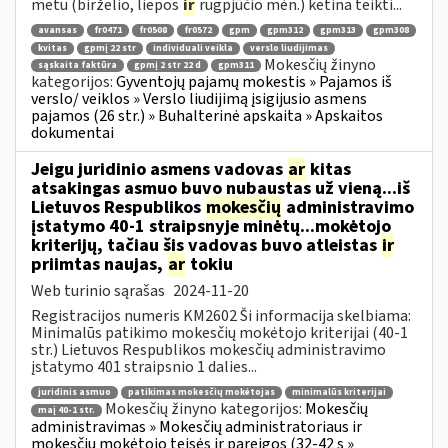
metu (birželio, liepos
ir
rugpjūčio mėn.) ketina teikti...
avansas
fr0471
fr0508
fr0572
gpm
gpm312
gpm313
gpm308
kvitas
gpmį 22 str
individuali veikla
verslo liudijimas
Mokesčių žinyno
sąskaita faktūra
gpmį 2 str 22 d
gpm311
kategorijos:
Gyventojų pajamų mokestis » Pajamos iš
verslo/ veiklos » Verslo liudijimą įsigijusio asmens
pajamos (26 str.) » Buhalterinė apskaita » Apskaitos
dokumentai
Jeigu juridinio asmens vadovas
ar
kitas
atsakingas asmuo buvo nubaustas už vieną...iš
Lietuvos Respublikos
mokesčių
administravimo
įstatymo 40-1 straipsnyje minėtų...mokėtojo
kriterijų, tačiau šis vadovas buvo atleistas
ir
priimtas naujas,
ar
tokiu
Web turinio sąrašas
2024-11-20
Registracijos numeris KM2602 Ši informacija skelbiama:
Minimalūs patikimo mokesčių mokėtojo kriterijai (40-1
str.) Lietuvos Respublikos mokesčių administravimo
įstatymo 401 straipsnio 1 dalies...
juridinis asmuo
patikimas mokesčių mokėtojas
minimalūs kriterijai
Mokesčių žinyno kategorijos:
Mokesčių
maį 40-1 str.
administravimas » Mokesčių administratoriaus ir
mokesčių mokėtojo teisės ir pareigos (32-42 s »