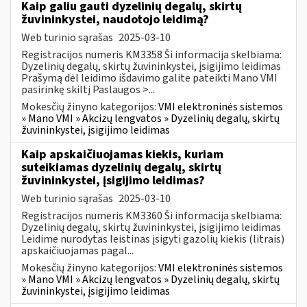
Kaip galiu gauti dyzelinių degalų, skirtų
žuvininkystei, naudotojo leidimą?
Web turinio sąrašas
2025-03-10
Registracijos numeris KM3358 Ši informacija skelbiama:
Dyzelinių degalų, skirtų žuvininkystei, įsigijimo leidimas
Prašymą dėl leidimo išdavimo galite pateikti Mano VMI
pasirinkę skiltį Paslaugos >...
Mokesčių žinyno kategorijos:
VMI elektroninės sistemos
» Mano VMI » Akcizų lengvatos » Dyzelinių degalų, skirtų
žuvininkystei, įsigijimo leidimas
Kaip apskaičiuojamas kiekis, kuriam
suteikiamas dyzelinių degalų, skirtų
žuvininkystei, įsigijimo leidimas?
Web turinio sąrašas
2025-03-10
Registracijos numeris KM3360 Ši informacija skelbiama:
Dyzelinių degalų, skirtų žuvininkystei, įsigijimo leidimas
Leidime nurodytas leistinas įsigyti gazolių kiekis (litrais)
apskaičiuojamas pagal...
Mokesčių žinyno kategorijos:
VMI elektroninės sistemos
» Mano VMI » Akcizų lengvatos » Dyzelinių degalų, skirtų
žuvininkystei, įsigijimo leidimas