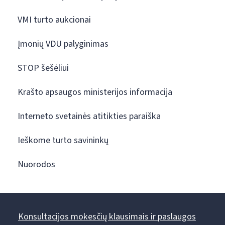
VMI turto aukcionai
Įmonių VDU palyginimas
STOP šešėliui
Krašto apsaugos ministerijos informacija
Interneto svetainės atitikties paraiška
Ieškome turto savininkų
Nuorodos
Konsultacijos mokesčių klausimais ir paslaugos