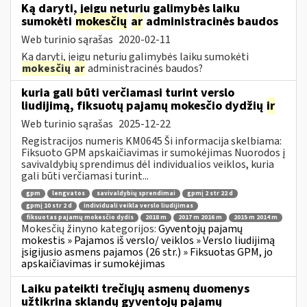
Ką daryti, jeigu neturiu galimybės laiku
sumokėti
mokesčių
ar
administracinės baudos
Web turinio sąrašas
2020-02-11
Ką daryti, jeigu neturiu galimybės laiku sumokėti
mokesčių
ar
administracinės baudos?
kuria gali būti verčiamasi turint verslo
liudijimą, fiksuotų pajamų mokesčio dydžių
ir
Web turinio sąrašas
2025-12-22
Registracijos numeris KM0645 Ši informacija skelbiama:
Fiksuoto GPM apskaičiavimas ir sumokėjimas Nuorodos į
savivaldybių sprendimus dėl individualios veiklos, kuria
gali būti verčiamasi turint...
gpm
lengvatos
savivaldybių sprendimai
gpmį 2 str 22 d
gpmį 10 str 2 d
individuali veikla verslo liudijimas
fiksuotas pajamų mokesčio dydis
2018 m
2017 m 2016 m
2015 m 2014 m
Mokesčių žinyno kategorijos:
Gyventojų pajamų
mokestis » Pajamos iš verslo/ veiklos » Verslo liudijimą
įsigijusio asmens pajamos (26 str.) » Fiksuotas GPM, jo
apskaičiavimas ir sumokėjimas
Laiku pateikti trečiųjų asmenų duomenys
užtikrina sklandų gyventojų pajamų