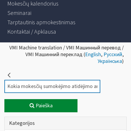
Mokesčių kalendorius
Seminarai
Tarptautinis apmokestinimas
Kontaktai / Apklausa
VMI Machine translation / VMI Машинный перевод /
VMI Машинний переклад (
English
,
Русский
,
Українська
)
Paieška
Kategorijos