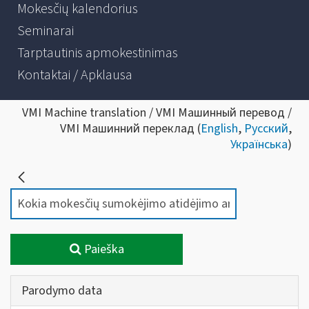
Mokesčių kalendorius
Seminarai
Tarptautinis apmokestinimas
Kontaktai / Apklausa
VMI Machine translation / VMI Машинный перевод /
VMI Машинний переклад (
English
,
Русский
,
Українська
)
Paieška
Parodymo data