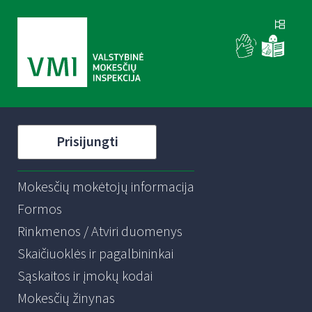
Prisijungti
Mokesčių mokėtojų informacija
Formos
Rinkmenos / Atviri duomenys
Skaičiuoklės ir pagalbininkai
Sąskaitos ir įmokų kodai
Mokesčių žinynas