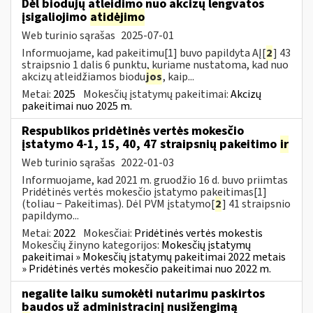
Dėl biodujų atleidimo nuo akcizų lengvatos
įsigaliojimo
atidėjimo
Web turinio sąrašas
2025-07-01
Informuojame, kad pakeitimu[1] buvo papildyta AĮ[
2
] 43
straipsnio 1 dalis 6 punktu, kuriame nustatoma, kad nuo
akcizų atleidžiamos biodu
jos
, kaip...
Metai:
2025
Mokesčių įstatymų pakeitimai:
Akcizų
pakeitimai nuo 2025 m.
Respublikos pridėtinės vertės mokesčio
įstatymo 4-1, 15, 40, 47 straipsnių pakeitimo
ir
Web turinio sąrašas
2022-01-03
Informuojame, kad 2021 m. gruodžio 16 d. buvo priimtas
Pridėtinės vertės mokesčio įstatymo pakeitimas[1]
(toliau − Pakeitimas). Dėl PVM įstatymo[
2
] 41 straipsnio
papildymo...
Metai:
2022
Mokesčiai:
Pridėtinės vertės mokestis
Mokesčių žinyno kategorijos:
Mokesčių įstatymų
pakeitimai » Mokesčių įstatymų pakeitimai 2022 metais
» Pridėtinės vertės mokesčio pakeitimai nuo 2022 m.
negalite laiku sumokėti nutarimu paskirtos
baudos už administracinį nusižengimą