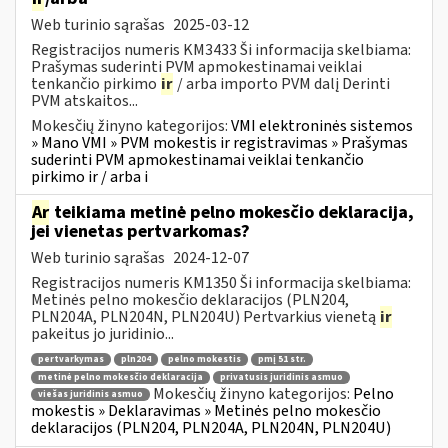
Web turinio sąrašas
2025-03-12
Registracijos numeris KM3433 Ši informacija skelbiama:
Prašymas suderinti PVM apmokestinamai veiklai
tenkančio pirkimo
ir
/ arba importo PVM dalį Derinti
PVM atskaitos...
Mokesčių žinyno kategorijos:
VMI elektroninės sistemos
» Mano VMI » PVM mokestis ir registravimas » Prašymas
suderinti PVM apmokestinamai veiklai tenkančio
pirkimo ir / arba i
Ar
teikiama metinė pelno mokesčio deklaracija,
jei vienetas pertvarkomas?
Web turinio sąrašas
2024-12-07
Registracijos numeris KM1350 Ši informacija skelbiama:
Metinės pelno mokesčio deklaracijos (PLN204,
PLN204A, PLN204N, PLN204U) Pertvarkius vienetą
ir
pakeitus jo juridinio...
pertvarkymas
pln204
pelno mokestis
pmį 51 str.
metinė pelno mokesčio deklaracija
privatusis juridinis asmuo
Mokesčių žinyno kategorijos:
Pelno
viešas juridinis asmuo
mokestis » Deklaravimas » Metinės pelno mokesčio
deklaracijos (PLN204, PLN204A, PLN204N, PLN204U)