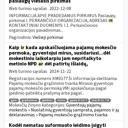
paslaugų viešasis pirkimas
Web turinio sąrašas
2022-12-08
INFORMACIJA APIE PRADEDAMUS PIRKIMUS Paslaugų
pirkimai I. PERKANČIOJI ORGANIZACIJA, ADRESAS
IR
KONTAKTINIAI DUOMENYS: I.1. Perkančiosios
organizacijos pavadinimas...
Pagrindinis:
Viešieji pirkimai
Kaip
ir
kada apskaičiuojama pajamų mokesčio
permoka, gyventojui mirus, susidariusi...dėl
mokestiniu laikotarpiu jam nepritaikyto
metinio NPD
ar
dėl patirtų išlaidų,
Web turinio sąrašas
2024-11-22
Registracijos numeris KM0177 Ši informacija skelbiama:
Pajamų mokesčio grąžinimo tvarka Mirusio gyventojo
pajamų mokesčio permoką VMI apskaičiuoja pagal
įpėdinio pateiktą prašymą arba pagal...
gpm
grąžinimas
įpėdinis
mirus
gpmį 27 str 7
maį 87 st. 7 d
Mokesčių žinyno kategorijos:
Gyventojų pajamų
mokestis » Nuolatinių gyventojų samprata, pajamos ir jų
deklaravimas » Pajamų mokesčio grąžinimo tvarka
Kodėl nematau suformuoto leidimo įsigyti