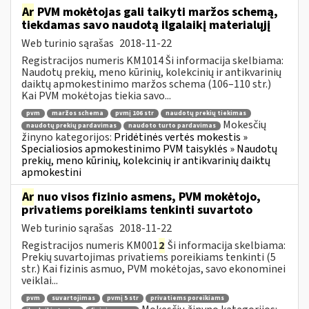
Ar
PVM mokėtojas gali taikyti maržos schemą,
tiekdamas savo naudotą ilgalaikį materialųjį
Web turinio sąrašas
2018-11-22
Registracijos numeris KM1014 Ši informacija skelbiama:
Naudotų prekių, meno kūrinių, kolekcinių ir antikvarinių
daiktų apmokestinimo maržos schema (106–110 str.)
Kai PVM mokėtojas tiekia savo...
pvm
maržos schema
pvmį 106 str
naudotų prekių tiekimas
Mokesčių
naudotų prekių pardavimas
naudoto turto pardavimas
žinyno kategorijos:
Pridėtinės vertės mokestis »
Specialiosios apmokestinimo PVM taisyklės » Naudotų
prekių, meno kūrinių, kolekcinių ir antikvarinių daiktų
apmokestini
Ar
nuo visos fizinio asmens, PVM mokėtojo,
privatiems poreikiams tenkinti suvartoto
Web turinio sąrašas
2018-11-22
Registracijos numeris KM001
2
Ši informacija skelbiama:
Prekių suvartojimas privatiems poreikiams tenkinti (5
str.) Kai fizinis asmuo, PVM mokėtojas, savo ekonominei
veiklai...
pvm
suvartojimas
pvmį 5 str
privatiems poreikiams