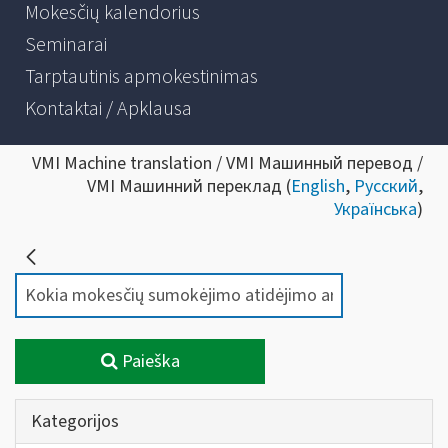
Mokesčių kalendorius
Seminarai
Tarptautinis apmokestinimas
Kontaktai / Apklausa
VMI Machine translation / VMI Машинный перевод /
VMI Машинний переклад (
English
,
Русский
,
Українська
)
Paieška
Kategorijos