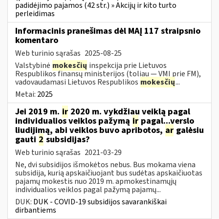
padidėjimo pajamos (42 str.) » Akcijų ir kito turto
perleidimas
Informacinis pranešimas dėl MAĮ 117 straipsnio
komentaro
Web turinio sąrašas
2025-08-25
Valstybinė
mokesčių
inspekcija prie Lietuvos
Respublikos finansų ministerijos (toliau — VMI prie FM),
vadovaudamasi Lietuvos Respublikos
mokesčių
...
Metai:
2025
Jei 2019 m.
ir
2020 m. vykdžiau veiklą pagal
individualios veiklos pažymą
ir
pagal...verslo
liudijimą, abi veiklos buvo apribotos,
ar
galėsiu
gauti
2
subsidijas?
Web turinio sąrašas
2021-03-29
Ne, dvi subsidijos išmokėtos nebus. Bus mokama viena
subsidija, kurią apskaičiuojant bus sudėtas apskaičiuotas
pajamų mokestis nuo 2019 m. apmokestinamųjų
individualios veiklos pagal pažymą pajamų...
DUK:
DUK - COVID-19 subsidijos savarankiškai
dirbantiems