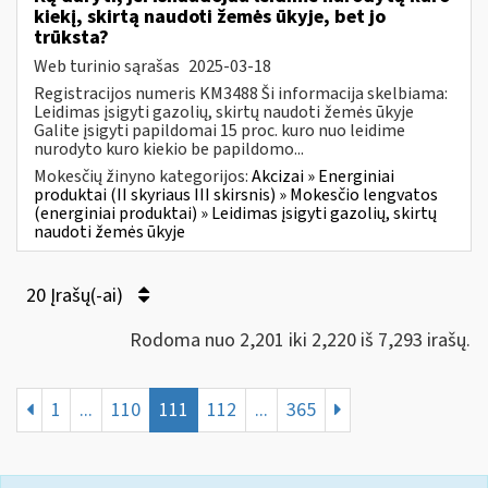
kiekį, skirtą naudoti žemės ūkyje, bet jo
trūksta?
Web turinio sąrašas
2025-03-18
Registracijos numeris KM3488 Ši informacija skelbiama:
Leidimas įsigyti gazolių, skirtų naudoti žemės ūkyje
Galite įsigyti papildomai 15 proc. kuro nuo leidime
nurodyto kuro kiekio be papildomo...
Mokesčių žinyno kategorijos:
Akcizai » Energiniai
produktai (II skyriaus III skirsnis) » Mokesčio lengvatos
(energiniai produktai) » Leidimas įsigyti gazolių, skirtų
naudoti žemės ūkyje
20 Įrašų(-ai)
Rodoma nuo 2,201 iki 2,220 iš 7,293 irašų.
1
...
110
111
112
...
365