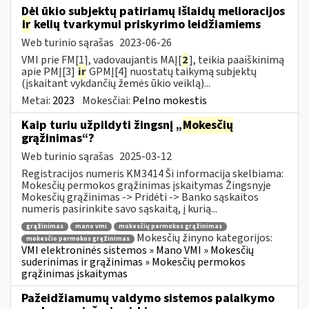
Dėl ūkio subjektų patiriamų išlaidų melioracijos
ir
kelių tvarkymui priskyrimo leidžiamiems
Web turinio sąrašas
2023-06-26
VMI prie FM[1], vadovaujantis MAĮ[
2
], teikia paaiškinimą
apie PMĮ[3]
ir
GPMĮ[4] nuostatų taikymą subjektų
(įskaitant vykdančių žemės ūkio veiklą)...
Metai:
2023
Mokesčiai:
Pelno mokestis
Kaip turiu užpildyti žingsnį „
Mokesčių
grąžinimas“?
Web turinio sąrašas
2025-03-12
Registracijos numeris KM3414 Ši informacija skelbiama:
Mokesčių permokos grąžinimas įskaitymas Žingsnyje
Mokesčių grąžinimas -> Pridėti -> Banko sąskaitos
numeris pasirinkite savo sąskaitą, į kurią...
grąžinimas
mano vmi
mokesčių permokos grąžinimas
Mokesčių žinyno kategorijos:
mokesčio permokos grąžinimas
VMI elektroninės sistemos » Mano VMI » Mokesčių
suderinimas ir grąžinimas » Mokesčių permokos
grąžinimas įskaitymas
Pažeidžiamumų valdymo sistemos palaikymo