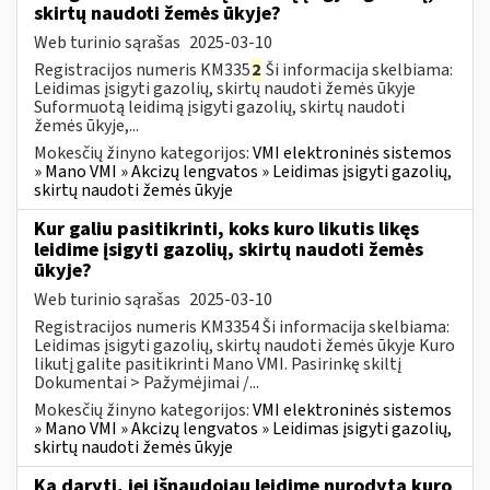
skirtų naudoti žemės ūkyje?
Web turinio sąrašas
2025-03-10
Registracijos numeris KM335
2
Ši informacija skelbiama:
Leidimas įsigyti gazolių, skirtų naudoti žemės ūkyje
Suformuotą leidimą įsigyti gazolių, skirtų naudoti
žemės ūkyje,...
Mokesčių žinyno kategorijos:
VMI elektroninės sistemos
» Mano VMI » Akcizų lengvatos » Leidimas įsigyti gazolių,
skirtų naudoti žemės ūkyje
Kur galiu pasitikrinti, koks kuro likutis likęs
leidime įsigyti gazolių, skirtų naudoti žemės
ūkyje?
Web turinio sąrašas
2025-03-10
Registracijos numeris KM3354 Ši informacija skelbiama:
Leidimas įsigyti gazolių, skirtų naudoti žemės ūkyje Kuro
likutį galite pasitikrinti Mano VMI. Pasirinkę skiltį
Dokumentai > Pažymėjimai /...
Mokesčių žinyno kategorijos:
VMI elektroninės sistemos
» Mano VMI » Akcizų lengvatos » Leidimas įsigyti gazolių,
skirtų naudoti žemės ūkyje
Ką daryti, jei išnaudojau leidime nurodytą kuro