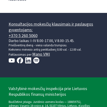
Konsultacijos mokesčių klausimais ir paslaugos
gyventojams:
+370 5 260 5060
Darbo laikas: I-IV 8.00-17.00, V 8.00-15.45.
Prieššventinę dieną - viena valanda trumpiau.
Kiekvieno mėnesio antrą penktadienį 8.00 val. - 12.00 val.
Mano VMI
Paklausimas per
Valstybinė mokesčių inspekcija prie Lietuvos
Respublikos finansų ministerijos
Biudžetinė įstaiga. Juridinio asmens kodas — 188659752,
adresas: Vasario 16-osios g. 14, 01107 Vilnius, Lietuva, el.paštas: