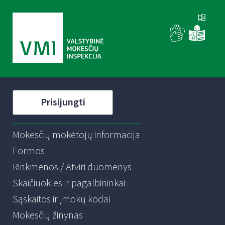
Prisijungti
Mokesčių mokėtojų informacija
Formos
Rinkmenos / Atviri duomenys
Skaičiuoklės ir pagalbininkai
Sąskaitos ir įmokų kodai
Mokesčių žinynas