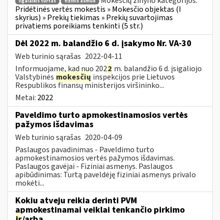
Mokesčių žinyno kategorijos:
ilgalaikis turtas
fizinis asmuo
Pridėtinės vertės mokestis » Mokesčio objektas (I
skyrius) » Prekių tiekimas » Prekių suvartojimas
privatiems poreikiams tenkinti (5 str.)
Dėl 2022 m. balandžio 6 d. įsakymo Nr. VA-30
Web turinio sąrašas
2022-04-11
Informuojame, kad nuo 202
2
m. balandžio 6 d. įsigaliojo
Valstybinės
mokesčių
inspekcijos prie Lietuvos
Respublikos finansų ministerijos viršininko...
Metai:
2022
Paveldimo turto apmokestinamosios vertės
pažymos išdavimas
Web turinio sąrašas
2020-04-09
Paslaugos pavadinimas - Paveldimo turto
apmokestinamosios vertės pažymos išdavimas.
Paslaugos gavėjai - Fiziniai asmenys. Paslaugos
apibūdinimas: Turtą paveldėję fiziniai asmenys privalo
mokėti...
Kokiu atveju reikia derinti PVM
apmokestinamai veiklai tenkančio pirkimo
ir
/arba