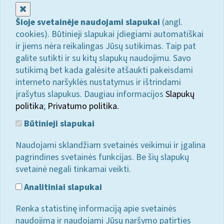
Uždaryti
Šioje svetainėje naudojami slapukai
(angl.
cookies). Būtinieji slapukai įdiegiami automatiškai
ir jiems nėra reikalingas Jūsų sutikimas. Taip pat
galite sutikti ir su kitų slapukų naudojimu. Savo
sutikimą bet kada galėsite atšaukti pakeisdami
interneto naršyklės nustatymus ir ištrindami
įrašytus slapukus. Daugiau informacijos
Slapukų
politika
;
Privatumo politika.
Būtinieji slapukai
Naudojami sklandžiam svetainės veikimui ir įgalina
pagrindines svetainės funkcijas. Be šių slapukų
svetainė negali tinkamai veikti.
Analitiniai slapukai
Renka statistinę informaciją apie svetainės
naudojimą ir naudojami Jūsų naršymo patirties