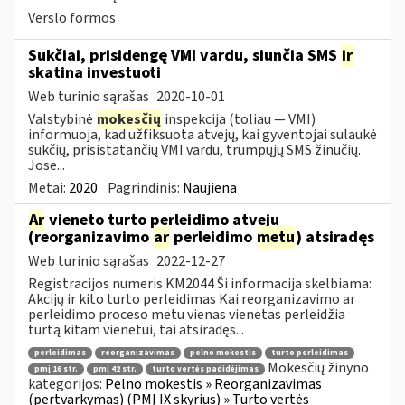
Verslo formos
Sukčiai, prisidengę VMI vardu, siunčia SMS
ir
skatina investuoti
Web turinio sąrašas
2020-10-01
Valstybinė
mokesčių
inspekcija (toliau — VMI)
informuoja, kad užfiksuota atvejų, kai gyventojai sulaukė
sukčių, prisistatančių VMI vardu, trumpųjų SMS žinučių.
Jose...
Metai:
2020
Pagrindinis:
Naujiena
Ar
vieneto turto perleidimo atveju
(reorganizavimo
ar
perleidimo
metu
) atsiradęs
Web turinio sąrašas
2022-12-27
Registracijos numeris KM2044 Ši informacija skelbiama:
Akcijų ir kito turto perleidimas Kai reorganizavimo ar
perleidimo proceso metu vienas vienetas perleidžia
turtą kitam vienetui, tai atsiradęs...
perleidimas
reorganizavimas
pelno mokestis
turto perleidimas
Mokesčių žinyno
pmį 16 str.
pmį 42 str.
turto vertės padidėjimas
kategorijos:
Pelno mokestis » Reorganizavimas
(pertvarkymas) (PMĮ IX skyrius) » Turto vertės