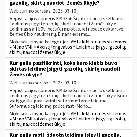
gazolių, skirtų naudoti žemės ūkyje?
Web turinio sąrašas
2025-03-10
Registracijos numeris KM3356 Ši informacija skelbiama:
Leidimas įsigyti gazolių, skirtų naudoti žemės ūkyje
Leidimas gali būti nesuformuotas, jei nesate deklaravę
žemės ūkio naudmenų. Einamiesiems...
Mokesčių žinyno kategorijos:
VMI elektroninės sistemos
» Mano VMI » Akcizų lengvatos » Leidimas įsigyti gazolių,
skirtų naudoti žemės ūkyje
Kur galiu pasitikrinti, koks kuro kiekis buvo
skirtas leidime įsigyti gazolių, skirtų naudoti
žemės ūkyje?
Web turinio sąrašas
2025-03-10
Registracijos numeris KM3353 Ši informacija skelbiama:
Leidimas įsigyti gazolių, skirtų naudoti žemės ūkyje Kuro
kiekį galite pasitikrinti suformuotame leidime.
Suformuotą leidimą galite rasti Mano...
Mokesčių žinyno kategorijos:
VMI elektroninės sistemos
» Mano VMI » Akcizų lengvatos » Leidimas įsigyti gazolių,
skirtų naudoti žemės ūkyje
Kur galiu rasti išduotą leidimą įsigyti gazolių,