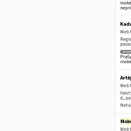
mokėj
nepr
Kada
Web t
Regis
pasko
sutar
Prašy
moke
Artė
Web t
Valst
d., p
Metai
Moke
Web t