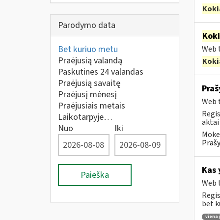
Koki
Parodymo data
Kok
Bet kuriuo metu
Web t
Praėjusią valandą
Koki
Paskutines 24 valandas
Praėjusią savaitę
Praš
Praėjusį mėnesį
Web t
Praėjusiais metais
Regis
Laikotarpyje…
aktai
Nuo
Iki
Mokes
Prašy
Kas 
Paieška
Web t
Regis
bet k
viena