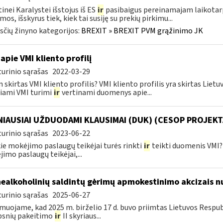
inei Karalystei išstojus iš ES
ir
pasibaigus pereinamajam laikotarp
mos, išskyrus tiek, kiek tai susiję su prekių pirkimu...
čių žinyno kategorijos:
BREXIT » BREXIT PVM grąžinimo JK
apie VMI kliento profilį
urinio sąrašas
2022-03-29
 skirtas VMI kliento profilis? VMI kliento profilis yra skirtas Lie
iami VMI turimi
ir
vertinami duomenys apie...
IAUSIAI UŽDUODAMI KLAUSIMAI (DUK) (CESOP PROJEKT
urinio sąrašas
2023-06-22
ie mokėjimo paslaugų teikėjai turės rinkti
ir
teikti duomenis VMI? 
imo paslaugų teikėjai,...
nealkoholinių saldintų gėrimų apmokestinimo akcizais nu
urinio sąrašas
2025-06-27
muojame, kad 2025 m. birželio 17 d. buvo priimtas Lietuvos Respub
psnių pakeitimo
ir
II skyriaus...