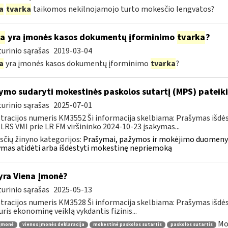
a
tvarka
taikomos nekilnojamojo turto mokesčio lengvatos?
ia
yra įmonės kasos dokumentų įforminimo
tvarka
?
urinio sąrašas
2019-03-04
a
yra įmonės kasos dokumentų įforminimo
tvarka
?
ymo sudaryti mokestinės paskolos sutartį (MPS) pateik
urinio sąrašas
2025-07-01
tracijos numeris KM3552 Ši informacija skelbiama: Prašymas išdė
 LRS VMI prie LR FM viršininko 2024-10-23 įsakymas...
čių žinyno kategorijos:
Prašymai, pažymos ir mokėjimo duomenys
mas atidėti arba išdėstyti mokestinę nepriemoką
yra Viena Įmonė?
urinio sąrašas
2025-05-13
tracijos numeris KM3528 Ši informacija skelbiama: Prašymas išdė
uris ekonominę veiklą vykdantis fizinis...
Mo
 įmonė
vienos įmonės deklaracija
mokestinė paskolos sutartis
paskolos sutartis