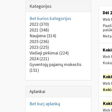
Kategorijos
Dėl 
Bet kurios kategorijos
Web t
2022
(370)
Paai
2021
(348)
palūk
Naujiena
(314)
Metai
2025
(236)
2023
(225)
Koki
Viešieji pirkimai
(224)
Web t
2024
(221)
Kokia
Gyventojų pajamų mokestis
(151)
Kok
Web t
Koki
Aplankai
Kok
Bet kurį aplanką
Web t