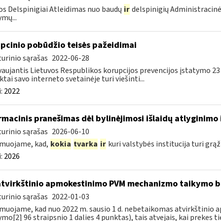
s Delspinigiai Atleidimas nuo baudų
ir
delspinigių Administracin
ymų...
pcinio pobūdžio teisės pažeidimai
urinio sąrašas
2022-06-28
aujantis Lietuvos Respublikos korupcijos prevencijos įstatymo 23
ktai savo interneto svetainėje turi viešinti...
:
2022
rmacinis pranešimas dėl bylinėjimosi išlaidų atlyginimo 
urinio sąrašas
2026-06-10
rmuojame, kad,
kokia
tvarka
ir
kuri valstybės institucija turi grąž
:
2026
atvirkštinio apmokestinimo PVM mechanizmo taikymo
urinio sąrašas
2022-01-03
muojame, kad nuo 2022 m. sausio 1 d. nebetaikomas atvirkštin
ymo[2] 96 straipsnio 1 dalies 4 punktas), tais atvejais, kai prekes tie