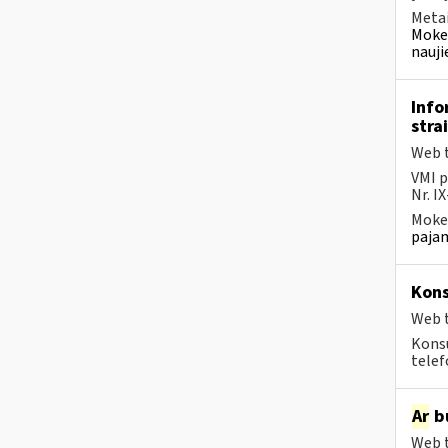
Metai
Mokes
nauji
Info
stra
Web t
VMI p
Nr. I
Mokes
pajam
Kons
Web t
Konsu
telef
Ar
bu
Web t