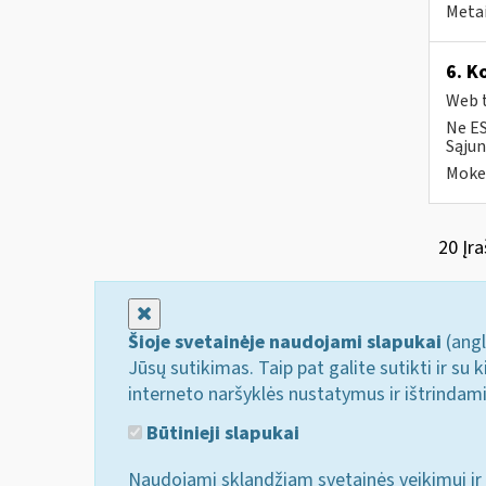
Metai
6. K
Web t
Ne ES
Sąjun
Mokes
20 Įra
Uždaryti
Šioje svetainėje naudojami slapukai
(angl
Jūsų sutikimas. Taip pat galite sutikti ir s
interneto naršyklės nustatymus ir ištrindam
Būtinieji slapukai
Naudojami sklandžiam svetainės veikimui ir 