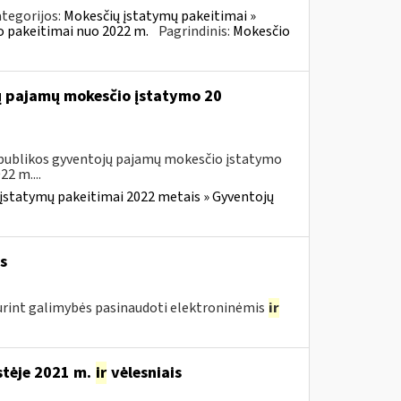
tegorijos:
Mokesčių įstatymų pakeitimai »
o pakeitimai nuo 2022 m.
Pagrindinis:
Mokesčio
jų pajamų mokesčio įstatymo 20
Respublikos gyventojų pajamų mokesčio įstatymo
2 m....
įstatymų pakeitimai 2022 metais » Gyventojų
s
urint galimybės pasinaudoti elektroninėmis
ir
stėje 2021 m.
ir
vėlesniais