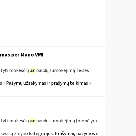
imas per Mano VMI
styti mokesčių
ar
baudų sumokėjimą Teises
 » Pažymų užsakymas ir prašymų teikimas »
styti mokesčių
ar
baudų sumokėjimą Įmonė yra
kesčių žinyno kategorijos:
Prašymai, pažymos ir