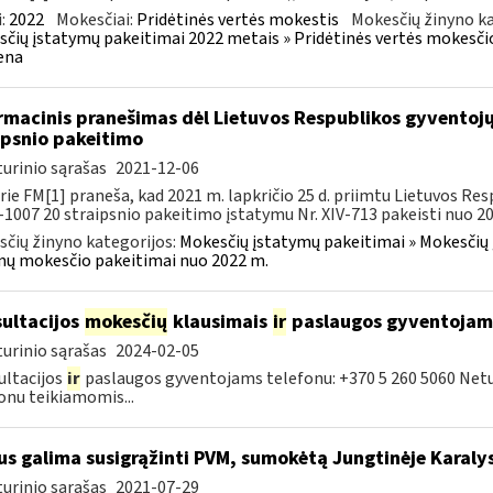
:
2022
Mokesčiai:
Pridėtinės vertės mokestis
Mokesčių žinyno ka
čių įstatymų pakeitimai 2022 metais » Pridėtinės vertės mokesči
ena
rmacinis pranešimas dėl Lietuvos Respublikos gyvento
ipsnio pakeitimo
urinio sąrašas
2021-12-06
rie FM[1] praneša, kad 2021 m. lapkričio 25 d. priimtu Lietuvos 
X-1007 20 straipsnio pakeitimo įstatymu Nr. XIV-713 pakeisti nuo 202
čių žinyno kategorijos:
Mokesčių įstatymų pakeitimai » Mokesčių 
ų mokesčio pakeitimai nuo 2022 m.
ultacijos
mokesčių
klausimais
ir
paslaugos gyventojam
urinio sąrašas
2024-02-05
ltacijos
ir
paslaugos gyventojams telefonu: +370 5 260 5060 Net
onu teikiamomis...
s galima susigrąžinti PVM, sumokėtą Jungtinėje Karaly
urinio sąrašas
2021-07-29