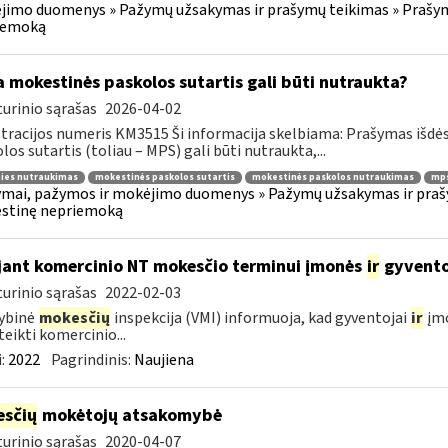
imo duomenys » Pažymų užsakymas ir prašymų teikimas » Prašyma
iemoką
 mokestinės paskolos sutartis gali būti nutraukta?
urinio sąrašas
2026-04-02
tracijos numeris KM3515 Ši informacija skelbiama: Prašymas išdė
los sutartis (toliau – MPS) gali būti nutraukta,...
ties nutraukimas
mokestinės paskolos sutartis
mokestinės paskolos nutraukimas
mps
mai, pažymos ir mokėjimo duomenys » Pažymų užsakymas ir prašym
stinę nepriemoką
jant komercinio NT mokesčio terminui įmonės
ir
gyventoj
urinio sąrašas
2022-02-03
ybinė
mokesčių
inspekcija (VMI) informuoja, kad gyventojai
ir
įmo
ateikti komercinio...
:
2022
Pagrindinis:
Naujiena
sčių
mokėtojų atsakomybė
urinio sąrašas
2020-04-07