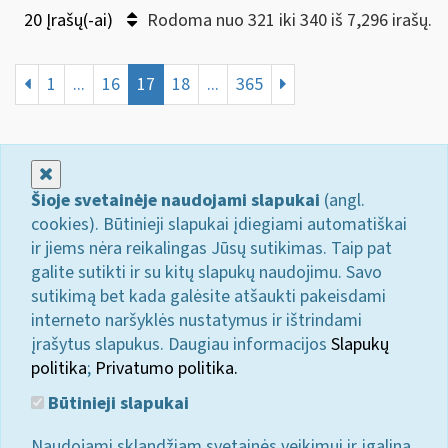
20 Įrašų(-ai)
Rodoma nuo 321 iki 340 iš 7,296 irašų.
1
...
16
17
18
...
365
Uždaryti
Šioje svetainėje naudojami slapukai
(angl.
cookies). Būtinieji slapukai įdiegiami automatiškai
ir jiems nėra reikalingas Jūsų sutikimas. Taip pat
galite sutikti ir su kitų slapukų naudojimu. Savo
sutikimą bet kada galėsite atšaukti pakeisdami
interneto naršyklės nustatymus ir ištrindami
įrašytus slapukus. Daugiau informacijos
Slapukų
politika
;
Privatumo politika.
Būtinieji slapukai
Naudojami sklandžiam svetainės veikimui ir įgalina