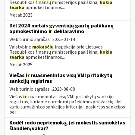
Respublikos finansų ministerijos paaiškina,
kokia
tvarka
apmokestinamos...
Metai:
2023
Dėl 2024 metais gyventojų gautų palūkanų
apmokestinimo
ir
deklaravimo
Web turinio sąrašas
2025-01-14
Valstybinė
mokesčių
inspekcija prie Lietuvos
Respublikos finansų ministerijos paaiškina,
kokia
tvarka
apmokestinamos...
Metai:
2025
Viešas
ir
nuasmenintas visų VMI pritaikytų
sankcijų registras
Web turinio sąrašas
2023-08-08
Viešas
ir
nuasmenintas visų VMI pritaikytų sankcijų
registras, kuriame nurodomi pažeidimo/priežasčių, dėl
kurių sumažintos sankcijos kriterijai, paskirtos sankcijos
bei...
Kodėl rodo nepriemoką, jei mokestis sumokėtas
šiandien/vakar?