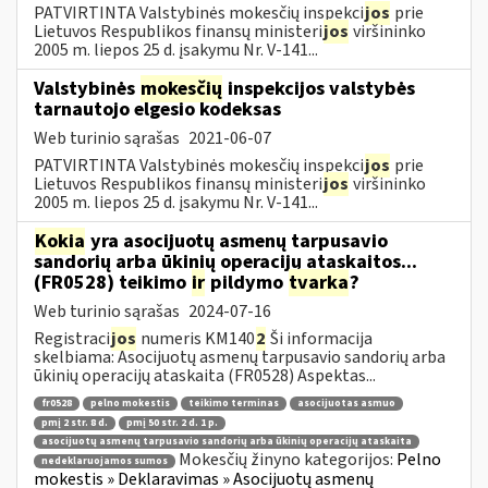
PATVIRTINTA Valstybinės mokesčių inspekci
jos
prie
Lietuvos Respublikos finansų ministeri
jos
viršininko
2005 m. liepos 25 d. įsakymu Nr. V-141...
Valstybinės
mokesčių
inspekcijos valstybės
tarnautojo elgesio kodeksas
Web turinio sąrašas
2021-06-07
PATVIRTINTA Valstybinės mokesčių inspekci
jos
prie
Lietuvos Respublikos finansų ministeri
jos
viršininko
2005 m. liepos 25 d. įsakymu Nr. V-141...
Kokia
yra asocijuotų asmenų tarpusavio
sandorių arba ūkinių operacijų ataskaitos...
(FR0528) teikimo
ir
pildymo
tvarka
?
Web turinio sąrašas
2024-07-16
Registraci
jos
numeris KM140
2
Ši informacija
skelbiama: Asocijuotų asmenų tarpusavio sandorių arba
ūkinių operacijų ataskaita (FR0528) Aspektas...
fr0528
pelno mokestis
teikimo terminas
asocijuotas asmuo
pmį 2 str. 8 d.
pmį 50 str. 2 d. 1 p.
asocijuotų asmenų tarpusavio sandorių arba ūkinių operacijų ataskaita
Mokesčių žinyno kategorijos:
Pelno
nedeklaruojamos sumos
mokestis » Deklaravimas » Asocijuotų asmenų