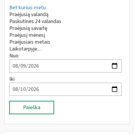
Bet kuriuo metu
Praėjusią valandą
Paskutines 24 valandas
Praėjusią savaitę
Praėjusį mėnesį
Praėjusiais metais
Laikotarpyje…
Nuo
Iki
Paieška