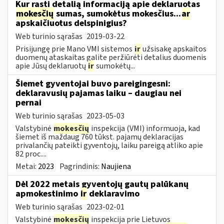
Kur rasti detalią informaciją apie deklaruotas
mokesčių
sumas, sumokėtus mokesčius...
ar
apskaičiuotus delspinigius?
Web turinio sąrašas
2019-03-22
Prisijungę prie Mano VMI sistemos
ir
užsisakę apskaitos
duomenų ataskaitas galite peržiūrėti detalius duomenis
apie Jūsų deklaruotų
ir
sumokėtų...
Šiemet gyventojai buvo pareigingesni:
deklaravusių pajamas laiku – daugiau nei
pernai
Web turinio sąrašas
2023-05-03
Valstybinė
mokesčių
inspekcija (VMI) informuoja, kad
šiemet iš maždaug 760 tūkst. pajamų deklaracijas
privalančių pateikti gyventojų, laiku pareigą atliko apie
82 proc....
Metai:
2023
Pagrindinis:
Naujiena
Dėl 2022 metais gyventojų gautų palūkanų
apmokestinimo
ir
deklaravimo
Web turinio sąrašas
2023-02-01
Valstybinė
mokesčių
inspekcija prie Lietuvos