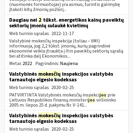
(nuomonės formuotojas) yra asmuo, turintis galimybę
įtakoti kitų žmonių požiūrį...
Daugiau nei
2
tūkst. energetikos kainų paveiktų
sektorių įmonių sulaukė kvietimų
Web turinio sąrašas
2022-11-17
Valstybinė mokesčių inspekcija (toliau – VMI)
informuoja, jog 2,2 tūkst. įmonių, kurių pagrindinė
ekonominė veikla įtraukta į Itin paveiktų sektorių sąrašą
bei atitinka dalį Ekonomikos...
Metai:
2022
Pagrindinis:
Naujiena
Valstybinės
mokesčių
inspekcijos valstybės
tarnautojo elgesio kodeksas
Web turinio sąrašas
2020-02-25
PATVIRTINTA Valstybinės mokesčių inspekci
jos
prie
Lietuvos Respublikos finansų ministeri
jos
viršininko
2005 m. liepos 25 d. įsakymu Nr. V-141...
Valstybinės
mokesčių
inspekcijos valstybės
tarnautojo elgesio kodeksas
Web turinio sąrašas
2020-02-25