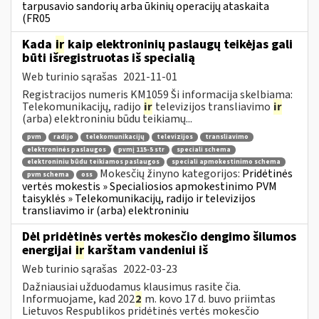
tarpusavio sandorių arba ūkinių operacijų ataskaita
(FR05
Kada
ir
kaip elektroninių paslaugų teikėjas gali
būti išregistruotas iš specialią
Web turinio sąrašas
2021-11-01
Registracijos numeris KM1059 Ši informacija skelbiama:
Telekomunikacijų, radijo
ir
televizijos transliavimo
ir
(arba) elektroniniu būdu teikiamų...
pvm
radijo
telekomunikacijų
televizijos
transliavimo
elektroninės paslaugos
pvmį 115-5 str
speciali schema
elektroniniu būdu teikiamos paslaugos
speciali apmokestinimo schema
Mokesčių žinyno kategorijos:
Pridėtinės
pvm schema
oss
vertės mokestis » Specialiosios apmokestinimo PVM
taisyklės » Telekomunikacijų, radijo ir televizijos
transliavimo ir (arba) elektroniniu
Dėl pridėtinės vertės mokesčio dengimo šilumos
energijai
ir
karštam vandeniui iš
Web turinio sąrašas
2022-03-23
Dažniausiai užduodamus klausimus rasite čia.
Informuojame, kad 202
2
m. kovo 17 d. buvo priimtas
Lietuvos Respublikos pridėtinės vertės mokesčio