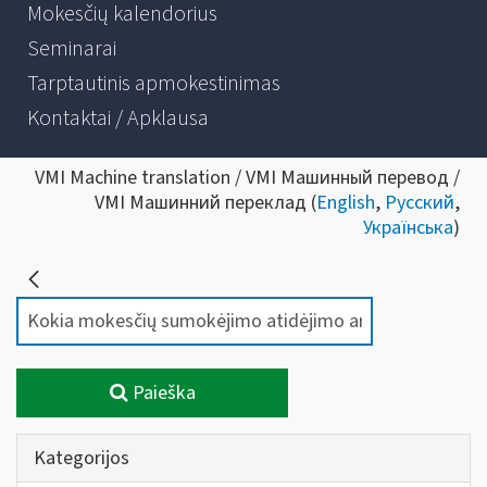
Mokesčių kalendorius
Seminarai
Tarptautinis apmokestinimas
Kontaktai / Apklausa
VMI Machine translation / VMI Машинный перевод /
VMI Машинний переклад (
English
,
Русский
,
Українська
)
Paieška
Kategorijos