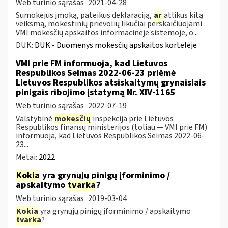
Web turinio sąrašas
2021-04-28
Sumokėjus įmoką, pateikus deklaraciją,
ar
atlikus kitą
veiksmą, mokestinių prievolių likučiai perskaičiuojami
VMI mokesčių apskaitos informacinėje sistemoje, o...
DUK:
DUK - Duomenys mokesčių apskaitos kortelėje
VMI prie FM informuoja, kad Lietuvos
Respublikos Seimas 2022-06-23 priėmė
Lietuvos Respublikos atsiskaitymų grynaisiais
pinigais ribojimo įstatymą Nr. XIV-1165
Web turinio sąrašas
2022-07-19
Valstybinė
mokesčių
inspekcija prie Lietuvos
Respublikos finansų ministerijos (toliau — VMI prie FM)
informuoja, kad Lietuvos Respublikos Seimas 2022-06-
23...
Metai:
2022
Kokia
yra grynųjų pinigų įforminimo /
apskaitymo
tvarka
?
Web turinio sąrašas
2019-03-04
Kokia
yra grynųjų pinigų įforminimo / apskaitymo
tvarka
?