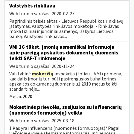
Valstybės rinkliava
Web turinio sąrašas
2020-02-27
Pagrindinis teisės aktas - Lietuvos Respublikos rinkliavų
įstatymas. Valstybės rinkliavos mokėtojai - Rinkliavas
moka fiziniai ir juridiniai asmenys, išskyrus Lietuvos
banką. Valstybės rinkliavos...
VMI 16 tūkst. įmonių asmeniškai informuoja
apie pareigą apskaitos dokumentų duomenis
teikti SAF-T rinkmenoje
Web turinio sąrašas
2020-11-24
Valstybinė
mokesčių
inspekcija (toliau – VMI) primena,
kad dalis įmonių turi būti pasirengusios buhalterinės
apskaitos dokumentų duomenis už 2019 metus teikti
standartinėje...
Metai:
2020
Mokestinės prievolės, susijusios su influencerių
(nuomonės formuotojų) veikla
Web turinio sąrašas
2025-03-18
1.Kas yra influenceris (nuomonės formuotojas)? Pagal
viešojoje erdvėje skelbiamą informaciją, influenceris