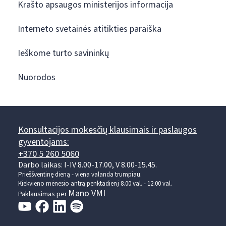
Krašto apsaugos ministerijos informacija
Interneto svetainės atitikties paraiška
Ieškome turto savininkų
Nuorodos
Konsultacijos mokesčių klausimais ir paslaugos
gyventojams:
+370 5 260 5060
Darbo laikas: I-IV 8.00-17.00, V 8.00-15.45.
Prieššventinę dieną - viena valanda trumpiau.
Kiekvieno mėnesio antrą penktadienį 8.00 val. - 12.00 val.
Mano VMI
Paklausimas per