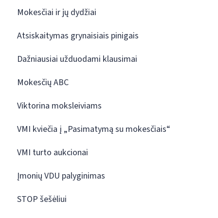
Mokesčiai ir jų dydžiai
Atsiskaitymas grynaisiais pinigais
Dažniausiai užduodami klausimai
Mokesčių ABC
Viktorina moksleiviams
VMI kviečia į „Pasimatymą su mokesčiais“
VMI turto aukcionai
Įmonių VDU palyginimas
STOP šešėliui