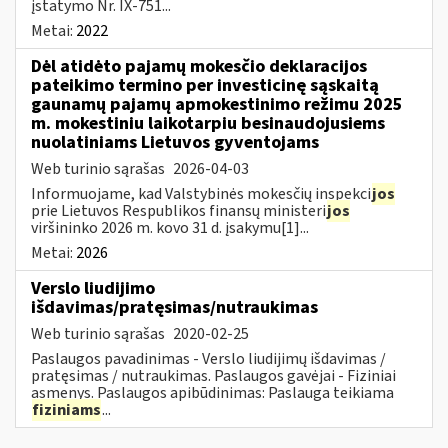
įstatymo Nr. IX-751...
Metai:
2022
Dėl atidėto pajamų mokesčio deklaracijos
pateikimo termino per investicinę sąskaitą
gaunamų pajamų apmokestinimo režimu 2025
m. mokestiniu laikotarpiu besinaudojusiems
nuolatiniams Lietuvos gyventojams
Web turinio sąrašas
2026-04-03
Informuojame, kad Valstybinės mokesčių inspekci
jos
prie Lietuvos Respublikos finansų ministeri
jos
viršininko 2026 m. kovo 31 d. įsakymu[1]...
Metai:
2026
Verslo liudijimo
išdavimas/pratęsimas/nutraukimas
Web turinio sąrašas
2020-02-25
Paslaugos pavadinimas - Verslo liudijimų išdavimas /
pratęsimas / nutraukimas. Paslaugos gavėjai - Fiziniai
asmenys. Paslaugos apibūdinimas: Paslauga teikiama
fiziniams
...