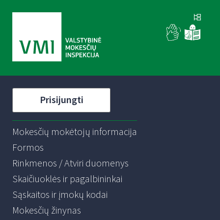
Prisijungti
Mokesčių mokėtojų informacija
Formos
Rinkmenos / Atviri duomenys
Skaičiuoklės ir pagalbininkai
Sąskaitos ir įmokų kodai
Mokesčių žinynas