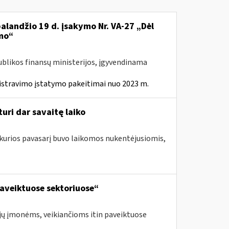
balandžio 19 d. įsakymo Nr. VA-27 „Dėl
mo“
ublikos finansų ministerijos, įgyvendinama
istravimo įstatymo pakeitimai nuo 2023 m.
uri dar savaitę laiko
 kurios pavasarį buvo laikomos nukentėjusiomis,
aveiktuose sektoriuose“
jų įmonėms, veikiančioms itin paveiktuose