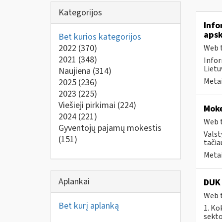
Kategorijos
Info
apsk
Bet kurios kategorijos
2022
(370)
Web t
2021
(348)
Infor
Lietu
Naujiena
(314)
Metai
2025
(236)
2023
(225)
Viešieji pirkimai
(224)
Moke
2024
(221)
Web t
Gyventojų pajamų mokestis
Valst
(151)
tačia
Metai
Aplankai
DUK 
Web t
Bet kurį aplanką
1. Ko
sekto