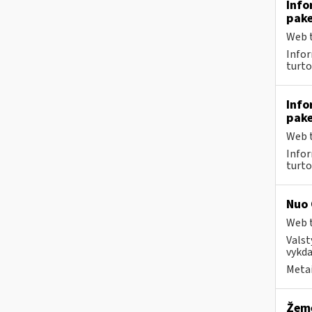
Info
pake
Web t
Infor
turto
Info
pake
Web t
Infor
turto
Nuo 
Web t
Valst
vykda
Metai
Žemė