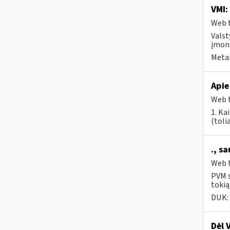
VMI:
Web t
Valst
įmonė
Metai
Apie
Web t
1. Kai
(tolia
., s
Web t
PVM s
tokią
DUK:
Dėl 