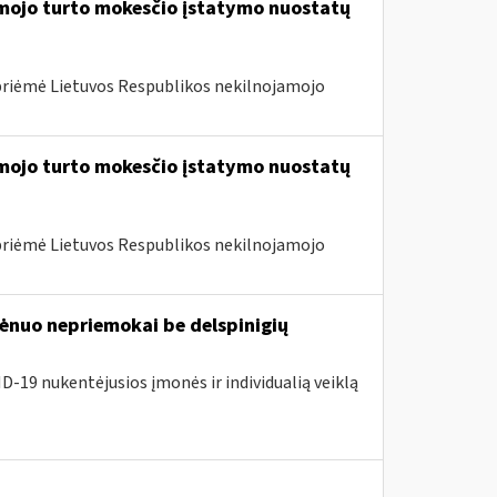
amojo turto mokesčio įstatymo nuostatų
priėmė Lietuvos Respublikos nekilnojamojo
amojo turto mokesčio įstatymo nuostatų
priėmė Lietuvos Respublikos nekilnojamojo
nuo nepriemokai be delspinigių
D-19 nukentėjusios įmonės ir individualią veiklą