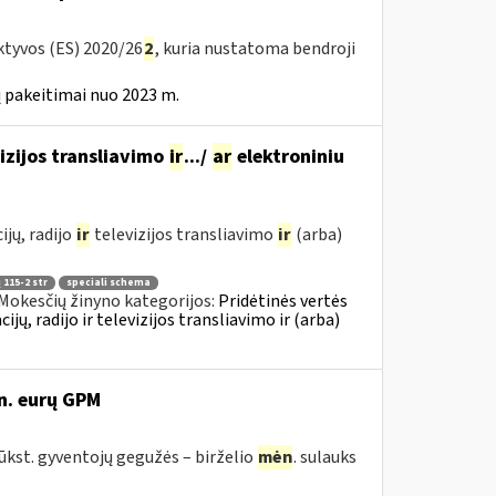
ktyvos (ES) 2020/26
2
, kuria nustatoma bendroji
 pakeitimai nuo 2023 m.
izijos transliavimo
ir
.../
ar
elektroniniu
jų, radijo
ir
televizijos transliavimo
ir
(arba)
 115-2 str
speciali schema
Mokesčių žinyno kategorijos:
Pridėtinės vertės
, radijo ir televizijos transliavimo ir (arba)
n. eurų GPM
tūkst. gyventojų gegužės – birželio
mėn
. sulauks