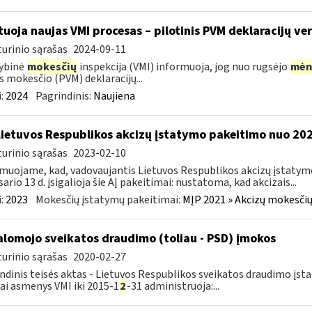
tuoja naujas VMI procesas – pilotinis PVM deklaracijų ver
urinio sąrašas
2024-09-11
ybinė
mokesčių
inspekcija (VMI) informuoja, jog nuo rugsėjo
mėn
s mokesčio (PVM) deklaracijų...
:
2024
Pagrindinis:
Naujiena
Lietuvos Respublikos akcizų įstatymo pakeitimo nuo 202
urinio sąrašas
2023-02-10
muojame, kad, vadovaujantis Lietuvos Respublikos akcizų įstatymo 
sario 13 d. įsigalioja šie AĮ pakeitimai: nustatoma, kad akcizais...
:
2023
Mokesčių įstatymų pakeitimai:
MĮP 2021 » Akcizų mokesčių
alomojo sveikatos draudimo (toliau - PSD) įmokos
urinio sąrašas
2020-02-27
ndinis teisės aktas - Lietuvos Respublikos sveikatos draudimo įsta
iai asmenys VMI iki 2015-1
2
-31 administruoja:...