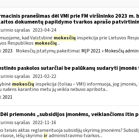
rmacinis pranešimas dėl VMI prie FM viršininko 2023 m. 
aitos dokumentų papildymo tvarkos aprašo patvirtini
urinio sąrašas
2023-04-24
muojame, kad Valstybinė
mokesčių
inspekcija prie Lietuvos Resp
vos Respublikos
mokesčių
...
:
2023
Mokesčių įstatymų pakeitimai:
MĮP 2021 » Mokesčių admin
stinės paskolos sutarčiai be palūkanų sudaryti įmonės t
urinio sąrašas
2021-02-22
ybinė
mokesčių
inspekcija (toliau – VMI) informuoja, jog įmonės,
u rudens karantino metu jų veikla nebuvo apribota...
:
2021
Dėl priemonės „subsidijos įmonėms, veikiančioms itin p
urinio sąrašas
2022-11-16
ks teisės aktas reglamentuoja subsidijų skyrimą įmonėms? Subsidi
riuose, lėšų skyrimo
ir
administravimo tvarkos...