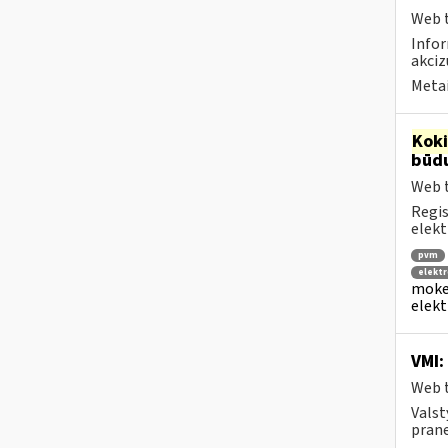
Web t
Infor
akciz
Metai
Kok
būdu
Web t
Regis
elekt
pvm
elektr
mokes
elekt
VMI:
Web t
Valst
prane