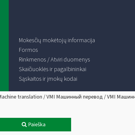
Mokesčių mokėtojų informacija
Formos
Rinkmenos / Atviri duomenys
Skaičiuoklės ir pagalbininkai
Sąskaitos ir įmokų kodai
Machine translation / VMI Машинный перевод / VMI Машин
Paieška