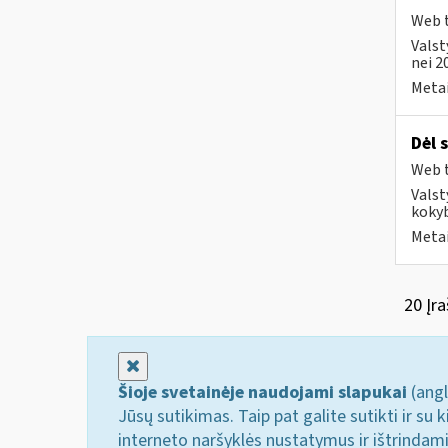
Web t
Valst
nei 2
Metai
Dėl 
Web t
Valst
kokyb
Metai
20 Įra
Uždaryti
Šioje svetainėje naudojami slapukai
(angl
Jūsų sutikimas. Taip pat galite sutikti ir s
interneto naršyklės nustatymus ir ištrindam