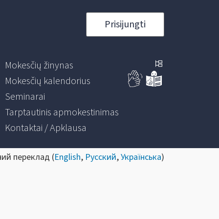
Prisijungti
Mokesčių žinynas
Mokesčių kalendorius
Seminarai
Tarptautinis apmokestinimas
Kontaktai / Apklausa
ний переклад (
English
,
Русский
,
Українська
)