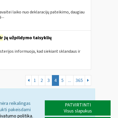
avaitei laiko nuo deklaracijų pateikimo, daugiau
...
ir
jų užpildymo taisyklių
sterijos informuoja, kad siekiant sklandaus ir
1
2
3
4
5
...
365
 nėra reikalingas
PATVIRTINTI
aukti pakeisdami
Visus slapukus
ivatumo politika.