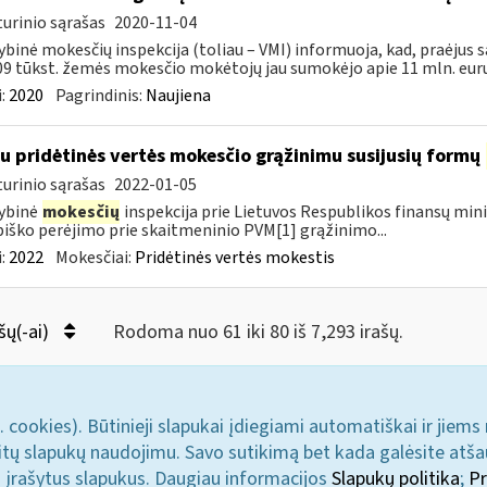
urinio sąrašas
2020-11-04
ybinė mokesčių inspekcija (toliau – VMI) informuoja, kad, praėjus s
09 tūkst. žemės mokesčio mokėtojų jau sumokėjo apie 11 mln. eurų.
:
2020
Pagrindinis:
Naujiena
su pridėtinės vertės mokesčio grąžinimu susijusių formų
urinio sąrašas
2022-01-05
ybinė
mokesčių
inspekcija prie Lietuvos Respublikos finansų mini
iško perėjimo prie skaitmeninio PVM[1] grąžinimo...
:
2022
Mokesčiai:
Pridėtinės vertės mokestis
šų(-ai)
Rodoma nuo 61 iki 80 iš 7,293 irašų.
. cookies). Būtinieji slapukai įdiegiami automatiškai ir jiems
u kitų slapukų naudojimu. Savo sutikimą bet kada galėsite atš
i įrašytus slapukus. Daugiau informacijos
Slapukų politika
;
Pr