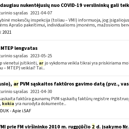
 daugiau nukentėjusių nuo COVID-19 verslininkų gali teik
urinio sąrašas
2021-04-07
ybinė mokesčių inspekcija (toliau – VMI) informuoja, jog įsigalioj
ms Aprašo pakeitimui, individualioms įmonėms, mažosioms bendr
:
2021
 MTEP lengvatas
urinio sąrašas
2023-05-25
p vienetui įsitikinti,
ar
jo vykdoma veikla tikrai yra priskiriama mo
u – MTEP) veiklai? Tai...
ausio),
ar
PVM sąskaitos faktūros gavimo datą (pvz., vas
urinio sąrašas
2021-04-30
ąskaita faktūra gaunamų PVM sąskaitų faktūrų registre registru
,
kokia
yra nurodyta dokumente...
DUK - Apie i.SAF
VMI prie FM viršininko 2010 m. rugpjūčio
2
d. įsakymo Nr.