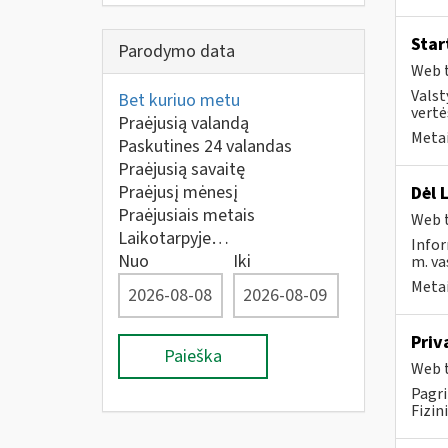
Star
Parodymo data
Web t
Valst
Bet kuriuo metu
vertė
Praėjusią valandą
Metai
Paskutines 24 valandas
Praėjusią savaitę
Praėjusį mėnesį
Dėl 
Praėjusiais metais
Web t
Laikotarpyje…
Infor
Nuo
Iki
m. va
Metai
Priv
Paieška
Web t
Pagri
Fizin