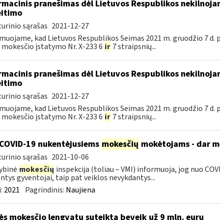
rmacinis pranešimas dėl Lietuvos Respublikos nekilnoj
itimo
urinio sąrašas
2021-12-27
muojame, kad Lietuvos Respublikos Seimas 2021 m. gruodžio 7 d. 
 mokesčio įstatymo Nr. X-233 6
ir
7 straipsnių...
rmacinis pranešimas dėl Lietuvos Respublikos nekilnoj
itimo
urinio sąrašas
2021-12-27
muojame, kad Lietuvos Respublikos Seimas 2021 m. gruodžio 7 d. 
 mokesčio įstatymo Nr. X-233 6
ir
7 straipsnių...
COVID-19 nukentėjusiems
mokesčių
mokėtojams - dar mė
urinio sąrašas
2021-10-06
ybinė
mokesčių
inspekcija (toliau – VMI) informuoja, jog nuo COVI
ntys gyventojai, taip pat veiklos nevykdantys...
:
2021
Pagrindinis:
Naujiena
s mokesčio lengvatų suteikta beveik už 9 mln. eurų