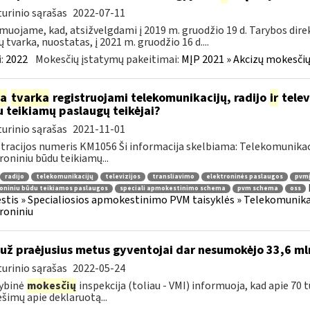
urinio sąrašas
2022-07-11
muojame, kad, atsižvelgdami į 2019 m. gruodžio 19 d. Tarybos dire
ų tvarka, nuostatas, į 2021 m. gruodžio 16 d....
:
2022
Mokesčių įstatymų pakeitimai:
MĮP 2021 » Akcizų mokesčių
ia
tvarka
registruojami telekomunikacijų, radijo
ir
telev
 teikiamų paslaugų teikėjai?
urinio sąrašas
2021-11-01
tracijos numeris KM1056 Ši informacija skelbiama: Telekomunikaci
roniniu būdu teikiamų...
radijo
telekomunikacijų
televizijos
transliavimo
elektroninės paslaugos
pvmį
oniniu būdu teikiamos paslaugos
speciali apmokestinimo schema
pvm schema
oss
tis » Specialiosios apmokestinimo PVM taisyklės » Telekomunikacijų
roniniu
 už praėjusius metus gyventojai dar nesumokėjo 33,6 ml
urinio sąrašas
2022-05-24
ybinė
mokesčių
inspekcija (toliau - VMI) informuoja, kad apie 70 
šimų apie deklaruotą...