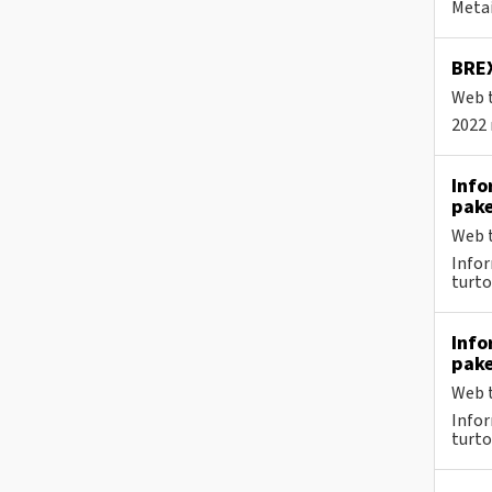
Metai
BREX
Web t
2022 
Info
pake
Web t
Infor
turto
Info
pake
Web t
Infor
turto