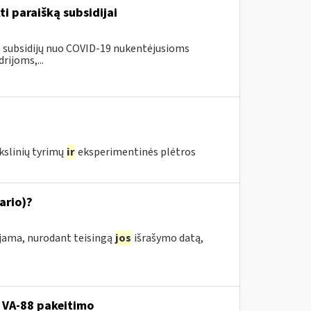
ti paraišką subsidijai
us subsidijų nuo COVID-19 nukentėjusioms
ijoms,...
kslinių tyrimų
ir
eksperimentinės plėtros
ario)?
ojama, nurodant teisingą
jos
išrašymo datą,
 VA-88 pakeitimo