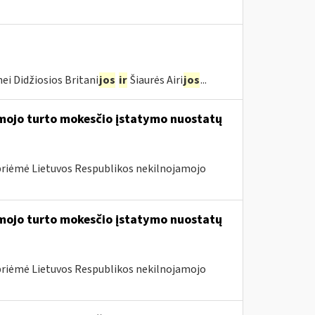
ei Didžiosios Britani
jos
ir
Šiaurės Airi
jos
...
amojo turto mokesčio įstatymo nuostatų
priėmė Lietuvos Respublikos nekilnojamojo
amojo turto mokesčio įstatymo nuostatų
priėmė Lietuvos Respublikos nekilnojamojo