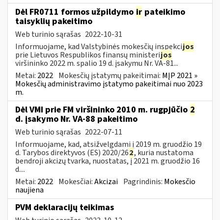
Dėl FR0711 formos užpildymo
ir
pateikimo
taisyklių pakeitimo
Web turinio sąrašas
2022-10-31
Informuojame, kad Valstybinės mokesčių inspekci
jos
prie Lietuvos Respublikos finansų ministeri
jos
viršininko 2022 m. spalio 19 d. įsakymu Nr. VA-81...
Metai:
2022
Mokesčių įstatymų pakeitimai:
MĮP 2021 »
Mokesčių administravimo įstatymo pakeitimai nuo 2023
m.
Dėl VMI prie FM viršininko 2010 m. rugpjūčio
2
d. įsakymo Nr. VA-88 pakeitimo
Web turinio sąrašas
2022-07-11
Informuojame, kad, atsižvelgdami į 2019 m. gruodžio 19
d. Tarybos direktyvos (ES) 2020/26
2
, kuria nustatoma
bendroji akcizų tvarka, nuostatas, į 2021 m. gruodžio 16
d....
Metai:
2022
Mokesčiai:
Akcizai
Pagrindinis:
Mokesčio
naujiena
PVM deklaracijų teikimas