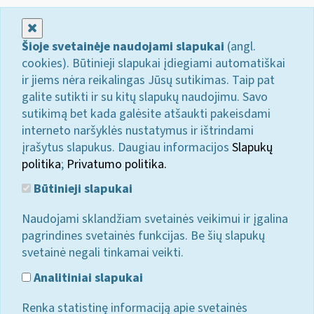
Uždaryti
Šioje svetainėje naudojami slapukai
(angl.
cookies). Būtinieji slapukai įdiegiami automatiškai
ir jiems nėra reikalingas Jūsų sutikimas. Taip pat
galite sutikti ir su kitų slapukų naudojimu. Savo
sutikimą bet kada galėsite atšaukti pakeisdami
interneto naršyklės nustatymus ir ištrindami
įrašytus slapukus. Daugiau informacijos
Slapukų
politika
;
Privatumo politika.
Būtinieji slapukai
Naudojami sklandžiam svetainės veikimui ir įgalina
pagrindines svetainės funkcijas. Be šių slapukų
svetainė negali tinkamai veikti.
Analitiniai slapukai
Renka statistinę informaciją apie svetainės