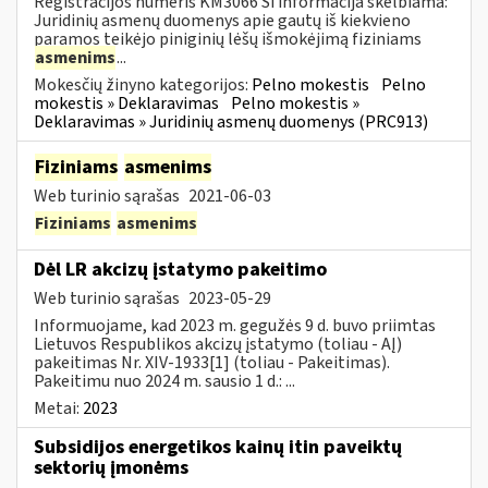
Registracijos numeris KM3066 Ši informacija skelbiama:
Juridinių asmenų duomenys apie gautų iš kiekvieno
paramos teikėjo piniginių lėšų išmokėjimą fiziniams
asmenims
...
Mokesčių žinyno kategorijos:
Pelno mokestis
Pelno
mokestis » Deklaravimas
Pelno mokestis »
Deklaravimas » Juridinių asmenų duomenys (PRC913)
Fiziniams
asmenims
Web turinio sąrašas
2021-06-03
Fiziniams
asmenims
Dėl LR akcizų įstatymo pakeitimo
Web turinio sąrašas
2023-05-29
Informuojame, kad 2023 m. gegužės 9 d. buvo priimtas
Lietuvos Respublikos akcizų įstatymo (toliau - AĮ)
pakeitimas Nr. XIV-1933[1] (toliau - Pakeitimas).
Pakeitimu nuo 2024 m. sausio 1 d.: ...
Metai:
2023
Subsidijos energetikos kainų itin paveiktų
sektorių įmonėms