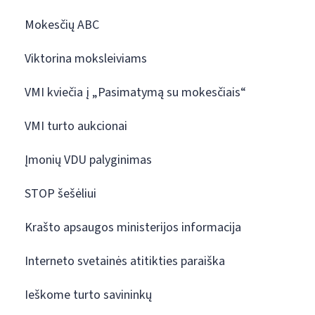
Mokesčių ABC
Viktorina moksleiviams
VMI kviečia į „Pasimatymą su mokesčiais“
VMI turto aukcionai
Įmonių VDU palyginimas
STOP šešėliui
Krašto apsaugos ministerijos informacija
Interneto svetainės atitikties paraiška
Ieškome turto savininkų