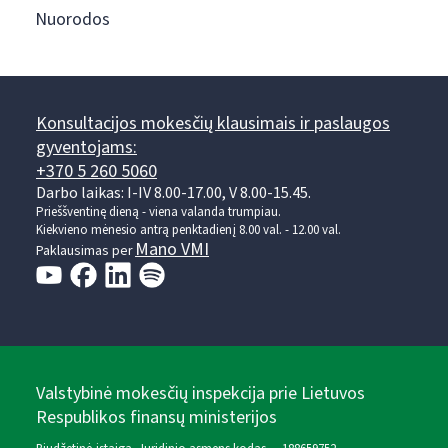
Nuorodos
Konsultacijos mokesčių klausimais ir paslaugos
gyventojams:
+370 5 260 5060
Darbo laikas: I-IV 8.00-17.00, V 8.00-15.45.
Prieššventinę dieną - viena valanda trumpiau.
Kiekvieno mėnesio antrą penktadienį 8.00 val. - 12.00 val.
Mano VMI
Paklausimas per
Valstybinė mokesčių inspekcija prie Lietuvos
Respublikos finansų ministerijos