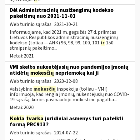
Dėl Administracinių nusižengimų kodekso
pakeitimų nuo 2021-11-01
Web turinio sąrašas
2021-10-21
Informuojame, kad 2021 m. gegužės 27 d. priimtas
Lietuvos Respublikos administracinių nusižengimų
kodekso (toliau — ANK) 96, 98, 99, 100, 101
ir
150
straipsnių pakeitimo...
Metai:
2021
VMI skelbs nukentėjusių nuo pandemijos įmonių
atidėtų
mokesčių
nepriemoką kai ji
Web turinio sąrašas
2020-12-08
Valstybinė
mokesčių
inspekcija (toliau – VMI)
informuoja, kad rengia įmonių, nukentėjusių nuo COVID-
19 sąrašą, kurios pasinaudojo mokestine pagalba...
Metai:
2020
Kokia
tvarka
juridiniai asmenys turi pateikti
formą PRC913?
Web turinio sąrašas
2024-07-22