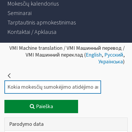
Mokesčių kalendorius
Seminarai
Tarptautinis apmokestinimas
Kontaktai / Apklausa
VMI Machine translation / VMI Машинный перевод /
VMI Машинний переклад (
English
,
Русский
,
Українська
)
Paieška
Parodymo data