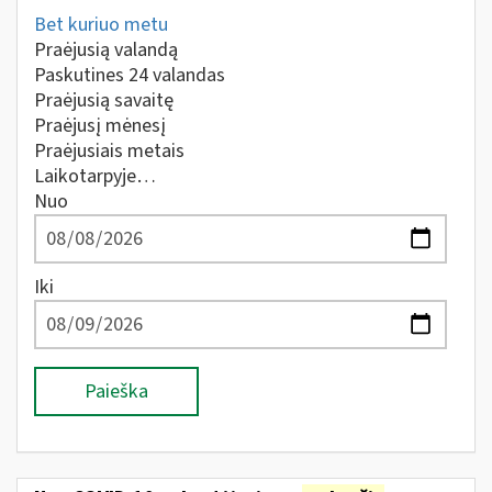
Bet kuriuo metu
Praėjusią valandą
Paskutines 24 valandas
Praėjusią savaitę
Praėjusį mėnesį
Praėjusiais metais
Laikotarpyje…
Nuo
Iki
Paieška