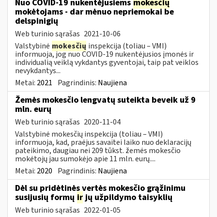
Nuo COVID-19 nukentėjusiems
mokesčių
mokėtojams - dar mėnuo nepriemokai be
delspinigių
Web turinio sąrašas
2021-10-06
Valstybinė
mokesčių
inspekcija (toliau – VMI)
informuoja, jog nuo COVID-19 nukentėjusios įmonės ir
individualią veiklą vykdantys gyventojai, taip pat veiklos
nevykdantys...
Metai:
2021
Pagrindinis:
Naujiena
Žemės mokesčio lengvatų suteikta beveik už 9
mln. eurų
Web turinio sąrašas
2020-11-04
Valstybinė mokesčių inspekcija (toliau – VMI)
informuoja, kad, praėjus savaitei laiko nuo deklaracijų
pateikimo, daugiau nei 209 tūkst. žemės mokesčio
mokėtojų jau sumokėjo apie 11 mln. eurų....
Metai:
2020
Pagrindinis:
Naujiena
Dėl su pridėtinės vertės mokesčio grąžinimu
susijusių formų
ir
jų užpildymo taisyklių
Web turinio sąrašas
2022-01-05