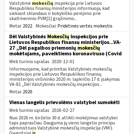
Valstybinė
mokesčių
inspekcija prie Lietuvos
Respublikos finansų ministerijos informuoja, kad
siekiant sklandaus ir kokybiško perėjimo prie
skaitmeninio PVM[1] grąžinimo...
Metai:
2022
Mokesčiai:
Pridėtinės vertės mokestis
Dėl Valstybinės
Mokesčių
Inspekcijos prie
Lietuvos Respublikos finansų ministerijos...VA-
27 „Dėl pagalbos priemonių
mokesčių
mokėtojams, paveiktiems koronaviruso (Covid
Web turinio sąrašas
2020-12-01
Informuojame, kad priimtas Valstybinės mokesčių
inspekcijos prie Lietuvos Respublikos finansų
ministerijos viršininko 2020 m. lapkričio 17 d. įsakymas
VA-81 „Dėl Valstybinės mokesčių inspekcijos...
Metai:
2020
Vienas langelis prievolėms valstybei sumokėti
Web turinio sąrašas
2026-02-27
Nuo 2026 m. birželio 30 d. atlikti mokėjimus valstybei
taps paprasčiau. Dauguma jų vieno langelio principu
administruos Valstybinė mokesčių inspekcija (VMI).
Gyventojai
ir
...