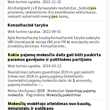
Web turinio sąrašas
2022-11-15
Atsižvelgiant į LR Vyriausybės nustatytus „Subsidi
jos
įmonėms, veikiančioms itin paveiktuose sektoriuose,
siekiant sušvelninti energi
jos
kainų...
Konsultacinė taryba
Web turinio sąrašas
2022-09-01
Apie Konsultacinę tarybą Konsultacinė taryba sudaryta
VMI iniciatyva
ir
vienija VMI prie FM
ir
asocijuotų verslo
struktūrų atstovus. Konsultacinės...
Kokia
pajamų mokesčio dalis gali būti paskirta
paramos gavėjams
ir
politinėms partijoms
Web turinio sąrašas
2019-03-12
Nuolatiniai Lietuvos gyventojai 2019 m. gali paskirti
tokias nuo 2018 m. gautų pajamų išskaičiuoto
(sumokėto) pajamų mokesčio dalis: iki
2
procentų
pajamų mokesčio —...
Metai (Archyvas):
2019
Mokesčiai:
Gyventojų pajamų
mokestis
Pagrindinis:
Mokesčių pakeitimai
Mokesčių
mokėtojo atleidimas nuo baudų,
delspinigių
ir
palūkanų