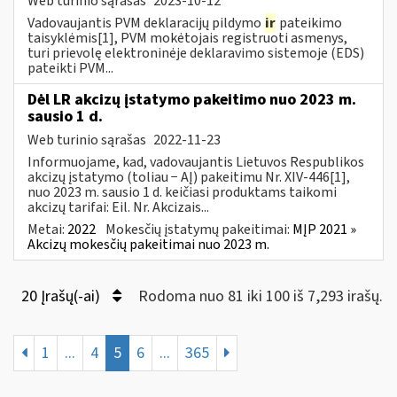
Web turinio sąrašas
2023-10-12
Vadovaujantis PVM deklaracijų pildymo
ir
pateikimo
taisyklėmis[1], PVM mokėtojais registruoti asmenys,
turi prievolę elektroninėje deklaravimo sistemoje (EDS)
pateikti PVM...
Dėl LR akcizų įstatymo pakeitimo nuo 2023 m.
sausio 1 d.
Web turinio sąrašas
2022-11-23
Informuojame, kad, vadovaujantis Lietuvos Respublikos
akcizų įstatymo (toliau − AĮ) pakeitimu Nr. XIV-446[1],
nuo 2023 m. sausio 1 d. keičiasi produktams taikomi
akcizų tarifai: Eil. Nr. Akcizais...
Metai:
2022
Mokesčių įstatymų pakeitimai:
MĮP 2021 »
Akcizų mokesčių pakeitimai nuo 2023 m.
20 Įrašų(-ai)
Rodoma nuo 81 iki 100 iš 7,293 irašų.
1
...
4
5
6
...
365