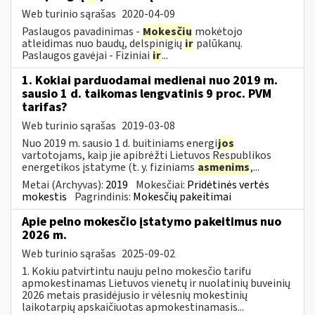
Web turinio sąrašas
2020-04-09
Paslaugos pavadinimas -
Mokesčių
mokėtojo
atleidimas nuo baudų, delspinigių
ir
palūkanų.
Paslaugos gavėjai - Fiziniai
ir
...
1. Kokiai parduodamai medienai nuo 2019 m.
sausio 1 d. taikomas lengvatinis 9 proc. PVM
tarifas?
Web turinio sąrašas
2019-03-08
Nuo 2019 m. sausio 1 d. buitiniams energi
jos
vartotojams, kaip jie apibrėžti Lietuvos Respublikos
energetikos įstatyme (t. y. fiziniams
asmenims
,...
Metai (Archyvas):
2019
Mokesčiai:
Pridėtinės vertės
mokestis
Pagrindinis:
Mokesčių pakeitimai
Apie pelno mokesčio įstatymo pakeitimus nuo
2026 m.
Web turinio sąrašas
2025-09-02
1. Kokiu patvirtintu nauju pelno mokesčio tarifu
apmokestinamas Lietuvos vienetų ir nuolatinių buveinių
2026 metais prasidėjusio ir vėlesnių mokestinių
laikotarpių apskaičiuotas apmokestinamasis...