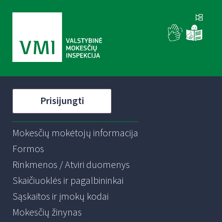
Prisijungti
Mokesčių mokėtojų informacija
Formos
Rinkmenos / Atviri duomenys
Skaičiuoklės ir pagalbininkai
Sąskaitos ir įmokų kodai
Mokesčių žinynas