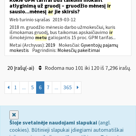
Kokie GPM tarifai bus taikomi mokant
atlyginimą už gruodį – gruodžio mėnesį
ir
sausio...mėnesį
ar
jie skirsis?
Web turinio sąrašas
2019-03-12
2018 m. gruodžio mėnesio darbo užmokesčiui, kuris
išmokamas gruodį, bus taikomas apskaičiavimo
ir
išmokėjimo
metu
galiojantis 15 proc. GPM tarifas...
Metai (Archyvas):
2019
Mokesčiai:
Gyventojų pajamų
mokestis
Pagrindinis:
Mokesčių pakeitimai
20 Įrašų(-ai)
Rodoma nuo 101 iki 120 iš 7,296 irašų.
1
...
5
6
7
...
365
Uždaryti
Šioje svetainėje naudojami slapukai
(angl.
cookies). Būtinieji slapukai įdiegiami automatiškai