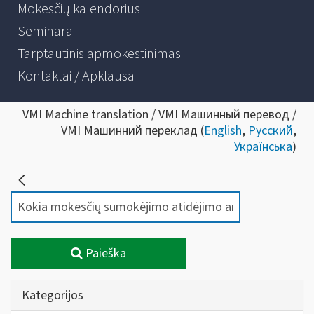
Mokesčių kalendorius
Seminarai
Tarptautinis apmokestinimas
Kontaktai / Apklausa
VMI Machine translation / VMI Машинный перевод /
VMI Машинний переклад (
English
,
Русский
,
Українська
)
Paieška
Kategorijos