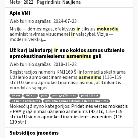
Metai:
2022
Pagrindinis:
Naujiena
Apie VMI
Web turinio sąrašas
2024-07-23
Misija — dėmesingas, efektyvus
ir
tikslus
mokesčių
administravimas visuomenei
ir
valstybei. Vizija —
moderni veiklių,...
Už kurį laikotarpį
ir
nuo kokios sumos užsienio
apmokestinamiesiems
asmenims
gali
Web turinio sąrašas
2018-11-22
Registracijos numeris KM1169 Ši informacija skelbiama:
Užsienio apmokestinamiesiems
asmenims
(116–119
str.) Užsienio apmokestinamasis asmuo, atitinkantis
nurodytas sąlygas,...
50 eur
400 eur
pvm
pvm grąžinimas
pvmį 119 str
užsienio asmenims
užsienio apmokestinamiesiems asmenims
Mokesčių žinyno kategorijos:
Pridėtinės vertės mokestis
» PVM grąžinimas užsienio asmenims (42 str., 116–119
str.) » Užsienio apmokestinamiesiems asmenims (116–
119 str.)
Subsidijos įmonėms