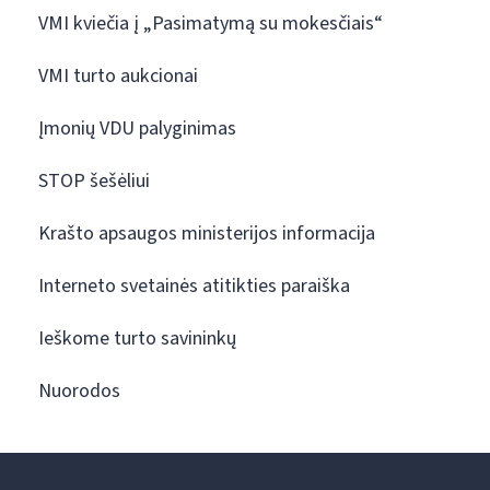
VMI kviečia į „Pasimatymą su mokesčiais“
VMI turto aukcionai
Įmonių VDU palyginimas
STOP šešėliui
Krašto apsaugos ministerijos informacija
Interneto svetainės atitikties paraiška
Ieškome turto savininkų
Nuorodos