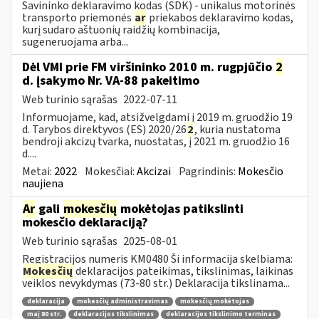
Savininko deklaravimo kodas (SDK) - unikalus motorinės
transporto priemonės
ar
priekabos deklaravimo kodas,
kurį sudaro aštuonių raidžių kombinacija,
sugeneruojama arba...
Dėl VMI prie FM viršininko 2010 m. rugpjūčio
2
d. įsakymo Nr. VA-88 pakeitimo
Web turinio sąrašas
2022-07-11
Informuojame, kad, atsižvelgdami į 2019 m. gruodžio 19
d. Tarybos direktyvos (ES) 2020/26
2
, kuria nustatoma
bendroji akcizų tvarka, nuostatas, į 2021 m. gruodžio 16
d....
Metai:
2022
Mokesčiai:
Akcizai
Pagrindinis:
Mokesčio
naujiena
Ar
gali
mokesčių
mokėtojas patikslinti
mokesčio deklaraciją?
Web turinio sąrašas
2025-08-01
Registracijos numeris KM0480 Ši informacija skelbiama:
Mokesčių
deklaracijos pateikimas, tikslinimas, laikinas
veiklos nevykdymas (73-80 str.) Deklaracija tikslinama...
deklaracija
mokesčių administravimas
mokesčių mokėtojas
maį 80 str.
deklaracijos tikslinimas
deklaracijos tikslinimo terminas