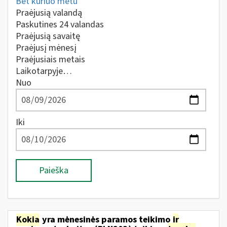
Bet kuriuo metu
Praėjusią valandą
Paskutines 24 valandas
Praėjusią savaitę
Praėjusį mėnesį
Praėjusiais metais
Laikotarpyje…
Nuo
Iki
Paieška
Kokia
yra mėnesinės paramos teikimo
ir