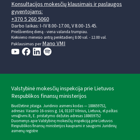
Konsultacijos mokesčių klausimais ir paslaugos
gyventojams:
+370 5 260 5060
Darbo laikas: I-IV 8.00-17.00, V 8.00-15.45.
Prieššventinę dieną - viena valanda trumpiau.
Kiekvieno mėnesio antrą penktadienį 8.00 val. - 12.00 val.
Mano VMI
Paklausimas per
Valstybinė mokesčių inspekcija prie Lietuvos
Respublikos finansų ministerijos
Biudžetinė įstaiga. Juridinio asmens kodas — 188659752,
adresas: Vasario 16-osios g. 14, 01107 Vilnius, Lietuva, el.paštas:
vmi@vmi.lt
, E. pristatymo dėžutės adresas 188659752
Duomenys apie Valstybinę mokesčių inspekciją prie Lietuvos
Respublikos finansų ministerijos kaupiami ir saugomi Juridinių
asmenų registre