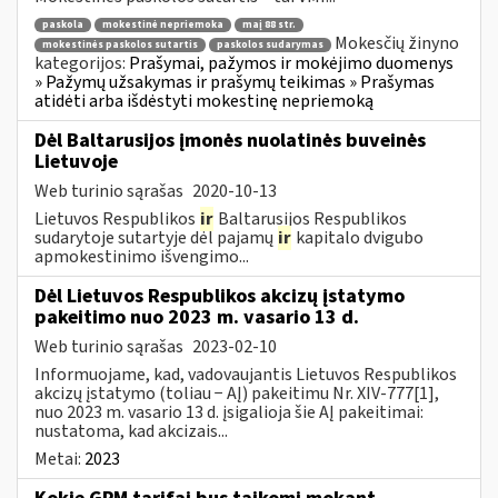
paskola
mokestinė nepriemoka
maį 88 str.
Mokesčių žinyno
mokestinės paskolos sutartis
paskolos sudarymas
kategorijos:
Prašymai, pažymos ir mokėjimo duomenys
» Pažymų užsakymas ir prašymų teikimas » Prašymas
atidėti arba išdėstyti mokestinę nepriemoką
Dėl Baltarusijos įmonės nuolatinės buveinės
Lietuvoje
Web turinio sąrašas
2020-10-13
Lietuvos Respublikos
ir
Baltarusijos Respublikos
sudarytoje sutartyje dėl pajamų
ir
kapitalo dvigubo
apmokestinimo išvengimo...
Dėl Lietuvos Respublikos akcizų įstatymo
pakeitimo nuo 2023 m. vasario 13 d.
Web turinio sąrašas
2023-02-10
Informuojame, kad, vadovaujantis Lietuvos Respublikos
akcizų įstatymo (toliau − AĮ) pakeitimu Nr. XIV-777[1],
nuo 2023 m. vasario 13 d. įsigalioja šie AĮ pakeitimai:
nustatoma, kad akcizais...
Metai:
2023