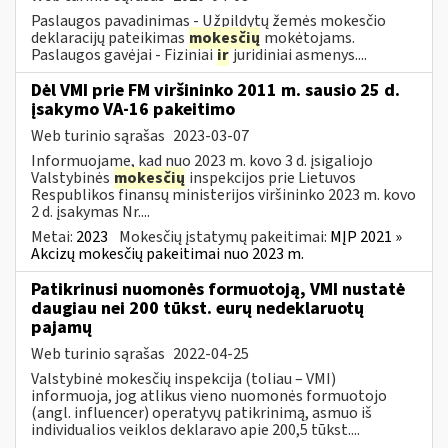
Paslaugos pavadinimas - Užpildytų žemės mokesčio
deklaracijų pateikimas
mokesčių
mokėtojams.
Paslaugos gavėjai - Fiziniai
ir
juridiniai asmenys....
Dėl VMI prie FM viršininko 2011 m. sausio 25 d.
įsakymo VA-16 pakeitimo
Web turinio sąrašas
2023-03-07
Informuojame, kad nuo 2023 m. kovo 3 d. įsigaliojo
Valstybinės
mokesčių
inspekcijos prie Lietuvos
Respublikos finansų ministerijos viršininko 2023 m. kovo
2 d. įsakymas Nr....
Metai:
2023
Mokesčių įstatymų pakeitimai:
MĮP 2021 »
Akcizų mokesčių pakeitimai nuo 2023 m.
Patikrinusi nuomonės formuotoją, VMI nustatė
daugiau nei 200 tūkst. eurų nedeklaruotų
pajamų
Web turinio sąrašas
2022-04-25
Valstybinė mokesčių inspekcija (toliau – VMI)
informuoja, jog atlikus vieno nuomonės formuotojo
(angl. influencer) operatyvų patikrinimą, asmuo iš
individualios veiklos deklaravo apie 200,5 tūkst....