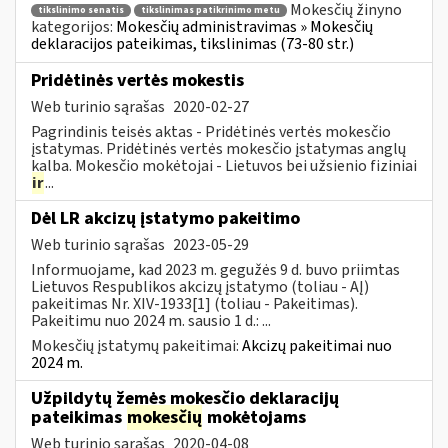
Mokesčių žinyno
tikslinimo senatis
tikslinimas patikrinimo metu
kategorijos:
Mokesčių administravimas » Mokesčių
deklaracijos pateikimas, tikslinimas (73-80 str.)
Pridėtinės vertės mokestis
Web turinio sąrašas
2020-02-27
Pagrindinis teisės aktas - Pridėtinės vertės mokesčio
įstatymas. Pridėtinės vertės mokesčio įstatymas anglų
kalba. Mokesčio mokėtojai - Lietuvos bei užsienio fiziniai
ir
...
Dėl LR akcizų įstatymo pakeitimo
Web turinio sąrašas
2023-05-29
Informuojame, kad 2023 m. gegužės 9 d. buvo priimtas
Lietuvos Respublikos akcizų įstatymo (toliau - AĮ)
pakeitimas Nr. XIV-1933[1] (toliau - Pakeitimas).
Pakeitimu nuo 2024 m. sausio 1 d.: ...
Mokesčių įstatymų pakeitimai:
Akcizų pakeitimai nuo
2024 m.
Užpildytų žemės mokesčio deklaracijų
pateikimas
mokesčių
mokėtojams
Web turinio sąrašas
2020-04-08