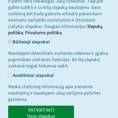
ir jiems nėra reikalingas Jūsų sutikimas. Taip pat
galite sutikti ir su kitų slapukų naudojimu. Savo
sutikimą bet kada galėsite atšaukti pakeisdami
interneto naršyklės nustatymus ir ištrindami
įrašytus slapukus. Daugiau informacijos
Slapukų
politika
;
Privatumo politika.
Būtinieji slapukai
Naudojami sklandžiam svetainės veikimui ir įgalina
pagrindines svetainės funkcijas. Be šių slapukų
svetainė negali tinkamai veikti.
Analitiniai slapukai
Renka statistinę informaciją apie svetainės
naudojimą ir naudojami Jūsų naršymo patirties
gerinimui.
PATVIRTINTI
Visus slapukus