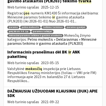
gavimo ataskaitos (PLN203) teikimo
tvarka
Web turinio sąrašas
2025-12-15
Registraci
jos
numeris KM1430 Ši informacija skelbiama:
Mėnesinė paramos teikimo
ir
gavimo ataskaita
(PLN203) (iki 2026-01-01) Nuo 2026-01-01...
parama
pelno mokestis
teikimo terminas
paramos gavėjai
pmį 50 str. 3 d. 2 p.
paramos teikėjai
Mokesčių žinyno
mėnesinė paramos teikimo ir gavimo ataskaita
kategorijos:
Pelno mokestis » Deklaravimas » Mėnesinė
paramos teikimo ir gavimo ataskaita (PLN203)
Informacinis pranešimas dėl BK
ir
ANK
pakeitimų
Web turinio sąrašas
2023-05-15
Valstybinė
mokesčių
inspekcija prie Lietuvos
Respublikos finansų ministerijos (toliau — VMI prie FM)
informuoja apie 2023 m. balandžio 27 d. Lietuvos
Respublikos...
DAŽNIAUSIAI UŽDUODAMI KLAUSIMAI (DUK) APIE
SDK
Web turinio sąrašas
2021-09-22