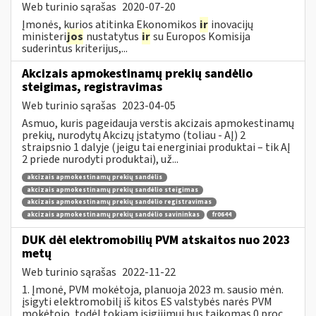
Web turinio sąrašas
2020-07-20
Įmonės, kurios atitinka Ekonomikos
ir
inovacijų
ministeri
jos
nustatytus
ir
su Europos Komisija
suderintus kriterijus,...
Akcizais apmokestinamų prekių sandėlio
steigimas, registravimas
Web turinio sąrašas
2023-04-05
Asmuo, kuris pageidauja verstis akcizais apmokestinamų
prekių, nurodytų Akcizų įstatymo (toliau - AĮ) 2
straipsnio 1 dalyje (jeigu tai energiniai produktai – tik AĮ
2 priede nurodyti produktai), už...
akcizais apmokestinamų prekių sandėlis
akcizais apmokestinamų prekių sandėlio steigimas
akcizais apmokestinamų prekių sandėlio registravimas
akcizais apmokestinamų prekių sandėlio savininkas
fr0644
DUK dėl elektromobilių PVM atskaitos nuo 2023
metų
Web turinio sąrašas
2022-11-22
1. Įmonė, PVM mokėtoja, planuoja 2023 m. sausio mėn.
įsigyti elektromobilį iš kitos ES valstybės narės PVM
mokėtojo, todėl tokiam įsigijimui bus taikomas 0 proc.