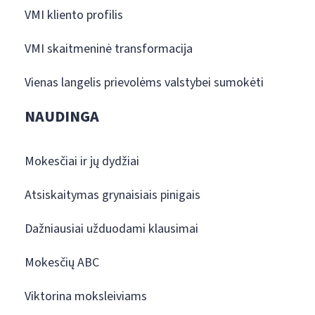
VMI kliento profilis
VMI skaitmeninė transformacija
Vienas langelis prievolėms valstybei sumokėti
NAUDINGA
Mokesčiai ir jų dydžiai
Atsiskaitymas grynaisiais pinigais
Dažniausiai užduodami klausimai
Mokesčių ABC
Viktorina moksleiviams