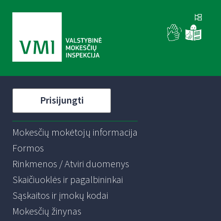
Prisijungti
Mokesčių mokėtojų informacija
Formos
Rinkmenos / Atviri duomenys
Skaičiuoklės ir pagalbininkai
Sąskaitos ir įmokų kodai
Mokesčių žinynas