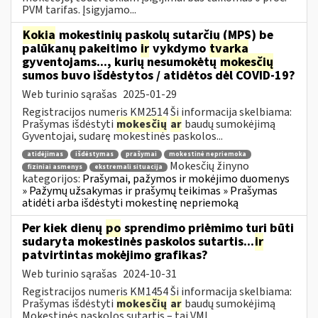
PVM tarifas. Įsigyjamo...
Kokia
mokestinių paskolų sutarčių (MPS) be
palūkanų pakeitimo
ir
vykdymo
tvarka
gyventojams..., kurių nesumokėtų
mokesčių
sumos buvo išdėstytos / atidėtos dėl COVID-19?
Web turinio sąrašas
2025-01-29
Registracijos numeris KM2514 Ši informacija skelbiama:
Prašymas išdėstyti
mokesčių
ar
baudų sumokėjimą
Gyventojai, sudarę mokestinės paskolos...
atidėjimas
išdėstymas
prašymai
mokestinė nepriemoka
Mokesčių žinyno
fiziniai asmenys
ekstremali situacija
kategorijos:
Prašymai, pažymos ir mokėjimo duomenys
» Pažymų užsakymas ir prašymų teikimas » Prašymas
atidėti arba išdėstyti mokestinę nepriemoką
Per kiek dienų
po
sprendimo priėmimo turi būti
sudaryta mokestinės paskolos sutartis...
ir
patvirtintas mokėjimo grafikas?
Web turinio sąrašas
2024-10-31
Registracijos numeris KM1454 Ši informacija skelbiama:
Prašymas išdėstyti
mokesčių
ar
baudų sumokėjimą
Mokestinės paskolos sutartis – tai VMI...