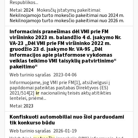
Respublikos...
Metai:
2024
Mokesčių įstatymų pakeitimai:
Nekilnojamojo turto mokesčio pakeitimai nuo 2024 m.
Nekilnojamojo turto mokesčio pakeitimai nuo 2026 m.
Informacinis pranešimas dėl VMI prie FM
viršininko 2023 m. balandžio 4 d. įsakymo Nr.
VA-23 „Dėl VMI prie FM viršininko 2022 m.
gruodžio 23 d. įsakymo Nr. VA-95 „Dėl
informacijos apie platformose vykdomas
veiklas teikimo VMI taisyklių patvirtinimo“
pakeitimo“
Web turinio sąrašas
2023-04-06
Informuojame, jog VMI prie FM[1], atsižvelgusi į
papildomai pateiktas pastabas Direktyvos (ES)
2021/514[2]
ir
nacionalinių teisės aktų atitikties
lentelei, priėmė...
Metai:
2023
Konfiskuoti automobiliai nuo šiol parduodami
tik konkurso būdu
Web turinio sąrašas
2026-01-19