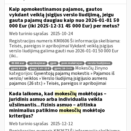
Kaip apmokestinamos pajamos, gautos
vykdant veiklą įsigijus verslo liudijimą, jeigu
gauta pajamų daugiau kaip nuo 2026-01-01 50
000 Eur (iki 2025-12-31 45 000 Eur) per metus?
Web turinio sąrašas
2025-10-24
Registracijos numeris KM0606 Ši informacija skelbiama:
Teisės, pareigos ir apribojimai Vykdant veiklą įsigijus
verslo liudijimą galima gauti nuo 2026-01-01 50 000 Eur
(iki...
45 000 eur
apribojimai
gpm
pvm mokėtojas
verslo liudijimas
Mokesčių žinyno
gpmį 6 str
gmpį 2 str 22 d
gpmį 18-2 str
kategorijos:
Gyventojų pajamų mokestis » Pajamos iš
verslo/ veiklos » Verslo liudijimą įsigijusio asmens
pajamos (26 str.) » Teisės, pareigos ir apribojimai
Kada laikoma, kad
mokesčių
mokėtojas –
juridinis asmuo arba individualia veikla
užsiimantis...fizinis asmuo – atitinka
minimalius patikimo
mokesčių
mokėtojo
kriterijus?
Web turinio sąrašas
2025-12-12
Registracijos numeris KM3673 Ši informacija skelbiama: