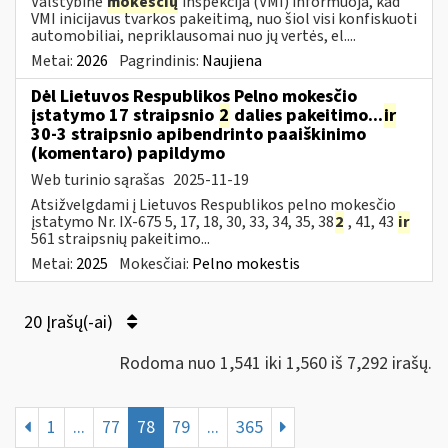
Valstybinė
mokesčių
inspekcija (VMI) informuoja, kad
VMI inicijavus tvarkos pakeitimą, nuo šiol visi konfiskuoti
automobiliai, nepriklausomai nuo jų vertės, el....
Metai:
2026
Pagrindinis:
Naujiena
Dėl Lietuvos Respublikos Pelno mokesčio
įstatymo 17 straipsnio
2
dalies pakeitimo...
ir
30-3 straipsnio apibendrinto paaiškinimo
(komentaro) papildymo
Web turinio sąrašas
2025-11-19
Atsižvelgdami į Lietuvos Respublikos pelno mokesčio
įstatymo Nr. IX-675 5, 17, 18, 30, 33, 34, 35, 38
2
, 41, 43
ir
561 straipsnių pakeitimo...
Metai:
2025
Mokesčiai:
Pelno mokestis
20 Įrašų(-ai)
Rodoma nuo 1,541 iki 1,560 iš 7,292 irašų.
1
...
77
78
79
...
365