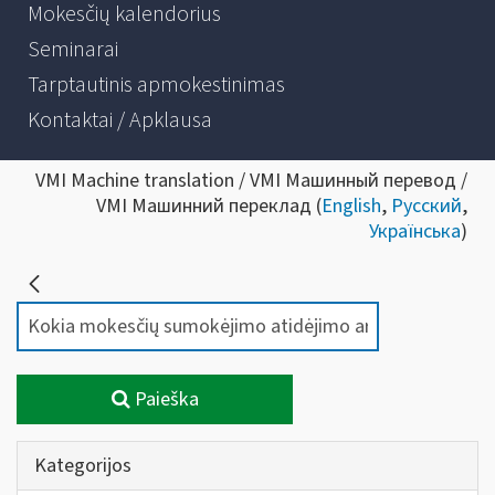
Mokesčių kalendorius
Seminarai
Tarptautinis apmokestinimas
Kontaktai / Apklausa
VMI Machine translation / VMI Машинный перевод /
VMI Машинний переклад (
English
,
Русский
,
Українська
)
Paieška
Kategorijos