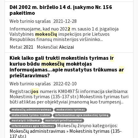
Dėl 2002 m. birželio 14 d. įsakymo Nr. 156
pakeitimo
Web turinio sąrašas
2021-12-28
Informuojame, kad nuo 202
2
m. sausio 1 d. įsigalioja
Valstybinės
mokesčių
inspekcijos prie Lietuvos
Respublikos finansų ministerijos viršininko...
Metai:
2021
Mokesčiai:
Akcizai
Kiek laiko gali trukti mokestinis tyrimas
ir
kuriuo būdu
mokesčių
mokėtojas
informuojamas...apie nustatytus trūkumus
ar
prieštaravimus?
Web turinio sąrašas
2022-02-10
Registraci
jos
numeris KM0497 Ši informacija skelbiama:
Mokestinis tyrimas (135-137 str.) Mokestinis tyrimas turi
būti atliktas per objektyviai įmanomą kuo trumpesnį...
mokesčių administravimas
mokestinis tyrimas
mokestinio tyrimo trukmė
informavimas apie mokestinį tyrimą
nustatyti trūkumai
nustatyti prieštaravimai
Mokesčių žinyno kategorijos:
informavimas apie trūkumus
Mokesčių administravimas » Mokestinis tyrimas (135-
137 str.)