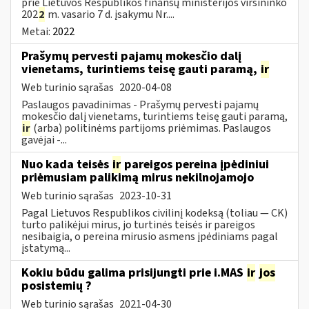
prie Lietuvos Respublikos finansų ministerijos viršininko
202
2
m. vasario 7 d. įsakymu Nr....
Metai:
2022
Prašymų pervesti pajamų mokesčio dalį
vienetams, turintiems teisę gauti paramą,
ir
Web turinio sąrašas
2020-04-08
Paslaugos pavadinimas - Prašymų pervesti pajamų
mokesčio dalį vienetams, turintiems teisę gauti paramą,
ir
(arba) politinėms partijoms priėmimas. Paslaugos
gavėjai -...
Nuo kada teisės
ir
pareigos pereina įpėdiniui
priėmusiam palikimą mirus nekilnojamojo
Web turinio sąrašas
2023-10-31
Pagal Lietuvos Respublikos civilinį kodeksą (toliau ― CK)
turto palikėjui mirus, jo turtinės teisės ir pareigos
nesibaigia, o pereina mirusio asmens įpėdiniams pagal
įstatymą...
Kokiu būdu galima prisijungti prie i.MAS
ir
jos
posistemių ?
Web turinio sąrašas
2021-04-30