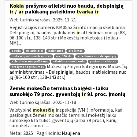
Kokia
prašymo atleisti nuo baudų, delspinigių
ir
/
ar
palūkanų pateikimo
tvarka
ir
Web turinio sąrašas
2025-11-21
Registracijos numeris KM0553 Ši informacija skelbiama:
Delspinigiai, baudos, palūkanos
ir
atleidimas nuo jų (88,
96-100 str., 138-143 str.) Mokesčių mokėtojas (toliau –
MM)...
bauda
delspinigiai
palūkanos
prašymas
mokesčių administravimas
maį 100 str.
atleidimas nuo delspinigių
atleidimas nuo palūkanų
atleidimas nuo baudų
prašymo teikimas
Mokesčių žinyno kategorijos:
Mokesčių
prašymo nagrinėjimas
administravimas » Delspinigiai, baudos ir atleidimas nuo
jų (96-100 str., 138-143 str.)
Žemės mokesčio terminas baigėsi - laiku
sumokėjo 79 proc. gyventojų
ir
91 proc. įmonių
Web turinio sąrašas
2025-11-18
Valstybinė
mokesčių
inspekcija (VMI) informuoja, kad
pasibaigus žemės mokesčio terminui mokestį laiku
sumokėjo 615 tūkst. gyventojų (arba 79 proc.), kurių
sumokėta suma –...
Metai:
2025
Pagrindinis:
Naujiena