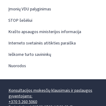
Įmonių VDU palyginimas
STOP šešėliui
Krašto apsaugos ministerijos informacija
Interneto svetainės atitikties paraiška
Ieškome turto savininkų
Nuorodos
Konsultacijos mokesčių klausimais ir paslaugos
gyventojams:
+370 5 260 5060