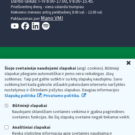
Darbo laikas: I-IV 8.00-17.00, V 8.00-15.45.
Prieššventinę dieną - viena valanda trumpiau.
Kiekvieno mėnesio antrą penktadienį 8.00 val. - 12.00 val.
Mano VMI
Paklausimas per
Valstybinė mokesčių inspekcija prie Lietuvos
U
Respublikos finansų ministerijos
Šioje svetainėje naudojami slapukai
(angl. cookies). Būtinieji
slapukai įdiegiami automatiškai ir jiems nėra reikalingas Jūsų
Biudžetinė įstaiga. Juridinio asmens kodas — 188659752,
sutikimas. Taip pat galite sutikti ir su kitų slapukų naudojimu. Savo
adresas: Vasario 16-osios g. 14, 01107 Vilnius, Lietuva, el.paštas:
sutikimą bet kada galėsite atšaukti pakeisdami interneto naršyklės
vmi@vmi.lt
, E. pristatymo dėžutės adresas 188659752
nustatymus ir ištrindami įrašytus slapukus. Daugiau informacijos
Duomenys apie Valstybinę mokesčių inspekciją prie Lietuvos
Slapukų politika
;
Privatumo politika.
Respublikos finansų ministerijos kaupiami ir saugomi Juridinių
asmenų registre
Būtinieji slapukai
Naudojami sklandžiam svetainės veikimui ir įgalina pagrindines
svetainės funkcijas. Be šių slapukų svetainė negali tinkamai veikti.
Analitiniai slapukai
Renka statistinę informaciją apie svetainės naudojimą ir