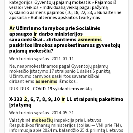
kategorijos:
Gyventojų pajamų mokestis » Pajamos iš
verslo/ veiklos » Individualią veiklą pagal pažymą
vykdančio asmens pajamos (10, 18, 22, 23, » Buhalterinė
apskaita » Buhalterinės apskaitos tvarkymas
Ar
Užimtumo tarnybos prie Socialinės
apsaugos
ir
darbo ministerijos
savarankiškai...dirbantiems
asmenims
paskirtos išmokos apmokestinamos gyventojų
pajamų mokesčiu?
Web turinio sąrašas
2021-01-11
Ne, neapmokestinamos pagal Gyventojų pajamų
mokesčio įstatymo 17 straipsnio 1 dalies 5 punktą.
Užimtumo tarnybos paskirtos savarankiškai
dirbantiems
asmenims
išmokos...
DUK:
DUK - COVID-19 vykdantiems veiklą
X-233
2
, 6, 7, 8, 9, 10
ir
11 straipsnių pakeitimo
įstatymą
Web turinio sąrašas
2024-05-31
Valstybinė
mokesčių
inspekcija prie Lietuvos
Respublikos finansų ministerijos (toliau — VMI prie FM),
informuoja apie 2024 m. balandžio 25 d. priimtą Lietuvos