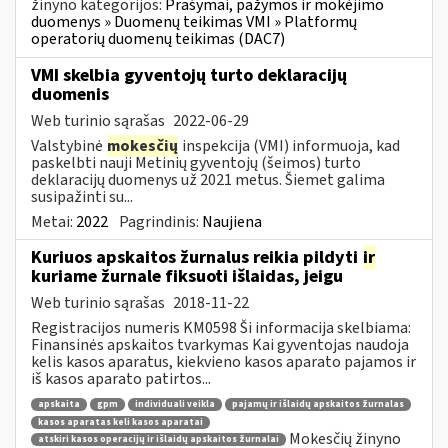
žinyno kategorijos:
Prašymai, pažymos ir mokėjimo
duomenys » Duomenų teikimas VMI » Platformų
operatorių duomenų teikimas (DAC7)
VMI skelbia gyventojų turto deklaracijų
duomenis
Web turinio sąrašas
2022-06-29
Valstybinė
mokesčių
inspekcija (VMI) informuoja, kad
paskelbti nauji Metinių gyventojų (šeimos) turto
deklaracijų duomenys už 2021 metus. Šiemet galima
susipažinti su...
Metai:
2022
Pagrindinis:
Naujiena
Kuriuos apskaitos žurnalus reikia pildyti
ir
kuriame žurnale fiksuoti išlaidas, jeigu
Web turinio sąrašas
2018-11-22
Registracijos numeris KM0598 Ši informacija skelbiama:
Finansinės apskaitos tvarkymas Kai gyventojas naudoja
kelis kasos aparatus, kiekvieno kasos aparato pajamos ir
iš kasos aparato patirtos...
apskaita
gpm
individuali veikla
pajamų ir išlaidų apskaitos žurnalas
kasos aparatas keli kasos aparatai
Mokesčių žinyno
atskiri kasos operacijų ir išlaidų apskaitos žurnalai