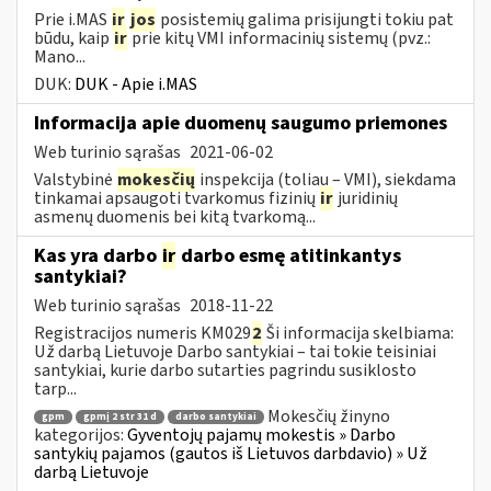
Prie i.MAS
ir
jos
posistemių galima prisijungti tokiu pat
būdu, kaip
ir
prie kitų VMI informacinių sistemų (pvz.:
Mano...
DUK:
DUK - Apie i.MAS
Informacija apie duomenų saugumo priemones
Web turinio sąrašas
2021-06-02
Valstybinė
mokesčių
inspekcija (toliau – VMI), siekdama
tinkamai apsaugoti tvarkomus fizinių
ir
juridinių
asmenų duomenis bei kitą tvarkomą...
Kas yra darbo
ir
darbo esmę atitinkantys
santykiai?
Web turinio sąrašas
2018-11-22
Registracijos numeris KM029
2
Ši informacija skelbiama:
Už darbą Lietuvoje Darbo santykiai – tai tokie teisiniai
santykiai, kurie darbo sutarties pagrindu susiklosto
tarp...
Mokesčių žinyno
gpm
gpmį 2 str 31 d
darbo santykiai
kategorijos:
Gyventojų pajamų mokestis » Darbo
santykių pajamos (gautos iš Lietuvos darbdavio) » Už
darbą Lietuvoje