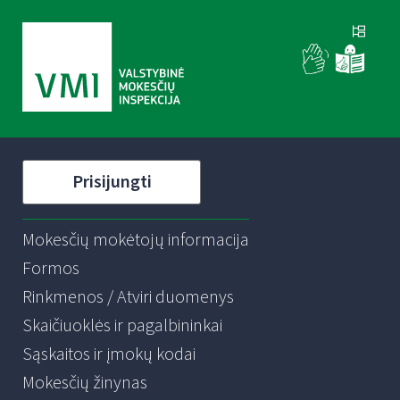
Prisijungti
Mokesčių mokėtojų informacija
Formos
Rinkmenos / Atviri duomenys
Skaičiuoklės ir pagalbininkai
Sąskaitos ir įmokų kodai
Mokesčių žinynas