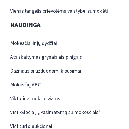
Vienas langelis prievolėms valstybei sumokėti
NAUDINGA
Mokesčiai ir jų dydžiai
Atsiskaitymas grynaisiais pinigais
Dažniausiai užduodami klausimai
Mokesčių ABC
Viktorina moksleiviams
VMI kviečia į „Pasimatymą su mokesčiais“
VMI turto aukcionai