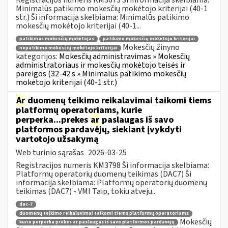
Minimalūs patikimo mokesčių mokėtojo kriterijai (40-1
str.) Ši informacija skelbiama: Minimalūs patikimo
mokesčių mokėtojo kriterijai (40-1...
patikimas mokesčių mokėtojas
patikimo mokesčių mokėtojo kriterijai
Mokesčių žinyno
nepatikimo mokesčių mokėtojo kriterijai
kategorijos:
Mokesčių administravimas » Mokesčių
administratoriaus ir mokesčių mokėtojo teisės ir
pareigos (32-42 s » Minimalūs patikimo mokesčių
mokėtojo kriterijai (40-1 str.)
Ar
duomenų teikimo reikalavimai taikomi tiems
platformų operatoriams, kurie
perperka...prekes
ar
paslaugas iš savo
platformos pardavėjų, siekiant įvykdyti
vartotojo užsakymą
Web turinio sąrašas
2026-03-25
Registracijos numeris KM3798 Ši informacija skelbiama:
Platformų operatorių duomenų teikimas (DAC7) Ši
informacija skelbiama: Platformų operatorių duomenų
teikimas (DAC7) - VMI Taip, tokiu atveju...
dac-7
duomenų teikimo reikalavimai taikomi tiems platformų operatoriams
Mokesčių
kurie perperka prekes ar paslaugas iš savo platformos pardavėjų