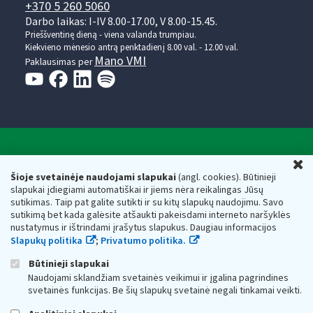
+370 5 260 5060
Darbo laikas: I-IV 8.00-17.00, V 8.00-15.45.
Prieššventinę dieną - viena valanda trumpiau.
Kiekvieno mėnesio antrą penktadienį 8.00 val. - 12.00 val.
Mano VMI
Paklausimas per
Valstybinė mokesčių inspekcija prie Lietuvos
U
Respublikos finansų ministerijos
Šioje svetainėje naudojami slapukai
(angl. cookies). Būtinieji
slapukai įdiegiami automatiškai ir jiems nėra reikalingas Jūsų
Biudžetinė įstaiga. Juridinio asmens kodas — 188659752,
sutikimas. Taip pat galite sutikti ir su kitų slapukų naudojimu. Savo
adresas: Vasario 16-osios g. 14, 01107 Vilnius, Lietuva, el.paštas:
sutikimą bet kada galėsite atšaukti pakeisdami interneto naršyklės
vmi@vmi.lt
, E. pristatymo dėžutės adresas 188659752
nustatymus ir ištrindami įrašytus slapukus. Daugiau informacijos
Duomenys apie Valstybinę mokesčių inspekciją prie Lietuvos
Slapukų politika
;
Privatumo politika.
Respublikos finansų ministerijos kaupiami ir saugomi Juridinių
asmenų registre
Būtinieji slapukai
Naudojami sklandžiam svetainės veikimui ir įgalina pagrindines
svetainės funkcijas. Be šių slapukų svetainė negali tinkamai veikti.