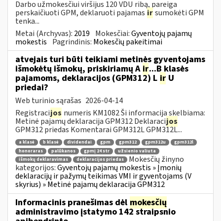
Darbo užmokesčiui viršijus 120 VDU ribą, pareiga
perskaičiuoti GPM, deklaruoti pajamas
ir
sumokėti GPM
tenka...
Metai (Archyvas):
2019
Mokesčiai:
Gyventojų pajamų
mokestis
Pagrindinis:
Mokesčių pakeitimai
atvejais turi būti teikiami metinės gyventojams
išmokėtų išmokų, priskiriamų A
ir
...B klasės
pajamoms, deklaracijos (GPM312) L
ir
U
priedai?
Web turinio sąrašas
2026-04-14
Registraci
jos
numeris KM1082 Ši informacija skelbiama:
Metinė pajamų deklaracija GPM312 Deklaraci
jos
GPM312 priedas Komentarai GPM312L GPM312L...
a klasė
b klasė
dividendai
gpm
gpm312
gpm312u
gpm312l
honoraras
palūkanos
gpmį 24 str
užsienio valiuta
Mokesčių žinyno
išmokų deklaravimas
deklaracijos priedas
kategorijos:
Gyventojų pajamų mokestis » Įmonių
deklaracijų ir pažymų teikimas VMI ir gyventojams (V
skyrius) » Metinė pajamų deklaracija GPM312
Informacinis pranešimas dėl
mokesčių
administravimo įstatymo 142 straipsnio