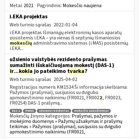
Metai:
2021
Pagrindinis:
Mokesčio naujiena
i.EKA projektas
Web turinio sąrašas
2022-01-04
i.EKA projektas Išmaniųjų elektroninių kasos aparatų
posistemis i.EKA – yra vienas iš septynių Išmaniosios
mokesčių
administravimo sistemos (i.MAS) posistemių.
i.EKA...
užsienio valstybės rezidento prašymas
sumažinti išskaičiuojamą mokestį (DAS-1)
ir
...
kokia
jo pateikimo
tvarka
?
Web turinio sąrašas
2025-04-02
Registracijos numeris KM1534 Ši informacija skelbiama:
Pažymos (prašymai), susijusios su dvigubo
apmokestinimo naikinimu (FR0021, FR002
2
, FR0023,
FR0254) DAS-1 prašymą...
das-1
fr0021
užsienio rezidentas
mokesčio sumažinimas
Mokesčių žinyno kategorijos:
Prašymai, pažymos ir
mokėjimo duomenys » Pažymų užsakymas ir prašymų
teikimas » Pažymos (prašymai), susijusios su dvigubo
apmokestinimo naikinimu (FR0021,