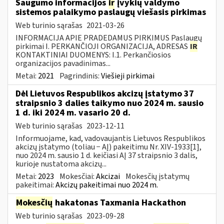
Saugumo informacijos
ir
įvykių valdymo
sistemos palaikymo paslaugų viešasis pirkimas
Web turinio sąrašas
2021-03-26
INFORMACIJA APIE PRADEDAMUS PIRKIMUS Paslaugų
pirkimai I. PERKANČIOJI ORGANIZACIJA, ADRESAS
IR
KONTAKTINIAI DUOMENYS: I.1. Perkančiosios
organizacijos pavadinimas...
Metai:
2021
Pagrindinis:
Viešieji pirkimai
Dėl Lietuvos Respublikos akcizų įstatymo 37
straipsnio 3 dalies taikymo nuo 2024 m. sausio
1 d. iki 2024 m. vasario 20 d.
Web turinio sąrašas
2023-12-11
Informuojame, kad, vadovaujantis Lietuvos Respublikos
akcizų įstatymo (toliau − AĮ) pakeitimu Nr. XIV-1933[1],
nuo 2024 m. sausio 1 d. keičiasi AĮ 37 straipsnio 3 dalis,
kurioje nustatoma akcizų...
Metai:
2023
Mokesčiai:
Akcizai
Mokesčių įstatymų
pakeitimai:
Akcizų pakeitimai nuo 2024 m.
Mokesčių
hakatonas Taxmania Hackathon
Web turinio sąrašas
2023-09-28