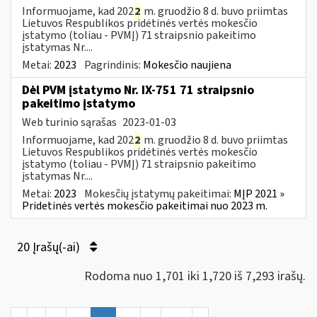
Informuojame, kad 202
2
m. gruodžio 8 d. buvo priimtas
Lietuvos Respublikos pridėtinės vertės mokesčio
įstatymo (toliau ­- PVMĮ) 71 straipsnio pakeitimo
įstatymas Nr....
Metai:
2023
Pagrindinis:
Mokesčio naujiena
Dėl PVM įstatymo Nr. IX-751 71 straipsnio
pakeitimo įstatymo
Web turinio sąrašas
2023-01-03
Informuojame, kad 202
2
m. gruodžio 8 d. buvo priimtas
Lietuvos Respublikos pridėtinės vertės mokesčio
įstatymo (toliau ­- PVMĮ) 71 straipsnio pakeitimo
įstatymas Nr....
Metai:
2023
Mokesčių įstatymų pakeitimai:
MĮP 2021 »
Pridetinės vertės mokesčio pakeitimai nuo 2023 m.
20 Įrašų(-ai)
Rodoma nuo 1,701 iki 1,720 iš 7,293 irašų.