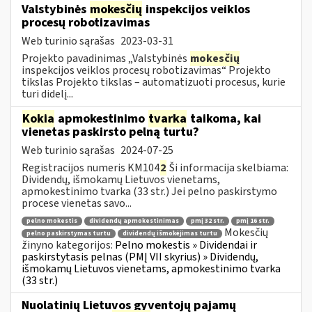
Valstybinės
mokesčių
inspekcijos veiklos
procesų robotizavimas
Web turinio sąrašas
2023-03-31
Projekto pavadinimas „Valstybinės
mokesčių
inspekcijos veiklos procesų robotizavimas“ Projekto
tikslas Projekto tikslas – automatizuoti procesus, kurie
turi didelį...
Kokia
apmokestinimo
tvarka
taikoma, kai
vienetas paskirsto pelną turtu?
Web turinio sąrašas
2024-07-25
Registracijos numeris KM104
2
Ši informacija skelbiama:
Dividendų, išmokamų Lietuvos vienetams,
apmokestinimo tvarka (33 str.) Jei pelno paskirstymo
procese vienetas savo...
pelno mokestis
dividendų apmokestinimas
pmį 32 str.
pmį 16 str.
Mokesčių
pelno paskirstymas turtu
dividendų išmokėjimas turtu
žinyno kategorijos:
Pelno mokestis » Dividendai ir
paskirstytasis pelnas (PMĮ VII skyrius) » Dividendų,
išmokamų Lietuvos vienetams, apmokestinimo tvarka
(33 str.)
Nuolatinių Lietuvos gyventojų pajamų