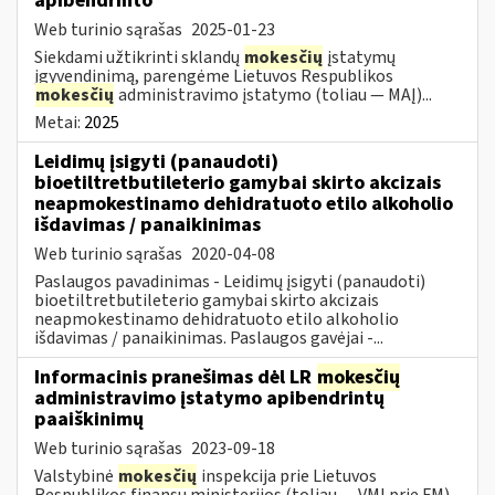
apibendrinto
Web turinio sąrašas
2025-01-23
Siekdami užtikrinti sklandų
mokesčių
įstatymų
įgyvendinimą, parengėme Lietuvos Respublikos
mokesčių
administravimo įstatymo (toliau — MAĮ)...
Metai:
2025
Leidimų įsigyti (panaudoti)
bioetiltretbutileterio gamybai skirto akcizais
neapmokestinamo dehidratuoto etilo alkoholio
išdavimas / panaikinimas
Web turinio sąrašas
2020-04-08
Paslaugos pavadinimas - Leidimų įsigyti (panaudoti)
bioetiltretbutileterio gamybai skirto akcizais
neapmokestinamo dehidratuoto etilo alkoholio
išdavimas / panaikinimas. Paslaugos gavėjai -...
Informacinis pranešimas dėl LR
mokesčių
administravimo įstatymo apibendrintų
paaiškinimų
Web turinio sąrašas
2023-09-18
Valstybinė
mokesčių
inspekcija prie Lietuvos
Respublikos finansų ministerijos (toliau — VMI prie FM),