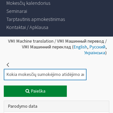
Mokesčių kalendorius
Seminarai
Tarptautinis apmokestinimas
Kontaktai / Apklausa
VMI Machine translation / VMI Машинный перевод /
VMI Машинний переклад (
English
,
Русский
,
Українська
)
Paieška
Parodymo data