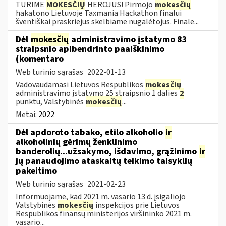
TURIME
MOKESČIŲ
HEROJUS! Pirmojo
mokesčių
hakatono Lietuvoje Taxmania Hackathon finalui
šventiškai praskriejus skelbiame nugalėtojus. Finale...
Dėl
mokesčių
administravimo įstatymo 83
straipsnio apibendrinto paaiškinimo
(komentaro
Web turinio sąrašas
2022-01-13
Vadovaudamasi Lietuvos Respublikos
mokesčių
administravimo įstatymo 25 straipsnio 1 dalies
2
punktu, Valstybinės
mokesčių
...
Metai:
2022
Dėl apdoroto tabako, etilo alkoholio
ir
alkoholinių gėrimų ženklinimo
banderolių...užsakymo, išdavimo, grąžinimo
ir
jų panaudojimo ataskaitų teikimo taisyklių
pakeitimo
Web turinio sąrašas
2021-02-23
Informuojame, kad 2021 m. vasario 13 d. įsigaliojo
Valstybinės
mokesčių
inspekcijos prie Lietuvos
Respublikos finansų ministerijos viršininko 2021 m.
vasario...