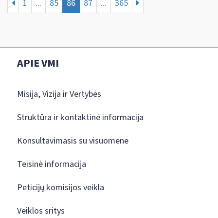
1
...
85
86
87
...
365
APIE VMI
Misija, Vizija ir Vertybės
Struktūra ir kontaktinė informacija
Konsultavimasis su visuomene
Teisinė informacija
Peticijų komisijos veikla
Veiklos sritys