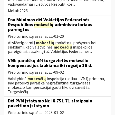
vadovaudamasi Lietuvos Respublikos...
Metai:
2023
Paaiškinimas dėl Vokietijos Federacinės
Respublikos
mokesčių
administratoriaus
parengtos
Web turinio sąrašas
2022-01-20
Atsižvelgdami į
mokesčių
mokėtojų prašymus bei
siekdami, kad Valstybinės
mokesčių
inspekcijos
pareigūnai, atsakingi už Vokietijos Federacinės...
VMI: paraiškų dėl turgavietės mokesčio
kompensacijos laukiama iki rugsėjo 16 d.
Web turinio sąrašas
2020-09-02
Valstybinė
mokesčių
inspekcija (toliau – VMI) primena,
kad pateikti paraišką negrąžintinai turgavietės
mokesčio kompensacijai gauti liko dvi savaitės.
Turgaviečių...
Dėl PVM įstatymo Nr. IX-751 71 straipsnio
pakeitimo įstatymo
Web turinio sąrašas
2023-01-02