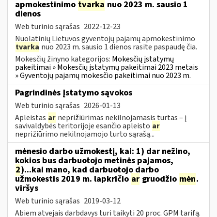
apmokestinimo
tvarka
nuo 2023 m. sausio 1
dienos
Web turinio sąrašas
2022-12-23
Nuolatinių Lietuvos gyventojų pajamų apmokestinimo
tvarka
nuo 2023 m. sausio 1 dienos rasite paspaudę čia.
Mokesčių žinyno kategorijos:
Mokesčių įstatymų
pakeitimai » Mokesčių įstatymų pakeitimai 2023 metais
» Gyventojų pajamų mokesčio pakeitimai nuo 2023 m.
Pagrindinės Įstatymo sąvokos
Web turinio sąrašas
2026-01-13
Apleistas
ar
neprižiūrimas nekilnojamasis turtas – į
savivaldybės teritorijoje esančio apleisto
ar
neprižiūrimo nekilnojamojo turto sąrašą...
mėnesio darbo užmokestį, kai: 1) dar nežino,
kokios bus darbuotojo metinės pajamos,
2
)...kai mano, kad darbuotojo darbo
užmokestis 2019 m. lapkričio
ar
gruodžio
mėn
.
viršys
Web turinio sąrašas
2019-03-12
Abiem atvejais darbdavys turi taikyti 20 proc. GPM tarifą.