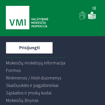
Prisijungti
Mokesčių mokėtojų informacija
Formos
Rinkmenos / Atviri duomenys
Skaičiuoklės ir pagalbininkai
Sąskaitos ir įmokų kodai
Mokesčių žinynas