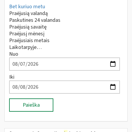
Bet kuriuo metu
Praėjusią valandą
Paskutines 24 valandas
Praėjusią savaitę
Praėjusį mėnesį
Praėjusiais metais
Laikotarpyje…
Nuo
Iki
Paieška