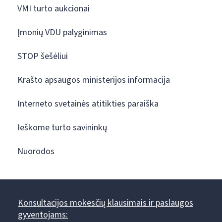
VMI turto aukcionai
Įmonių VDU palyginimas
STOP šešėliui
Krašto apsaugos ministerijos informacija
Interneto svetainės atitikties paraiška
Ieškome turto savininkų
Nuorodos
Konsultacijos mokesčių klausimais ir paslaugos
gyventojams: