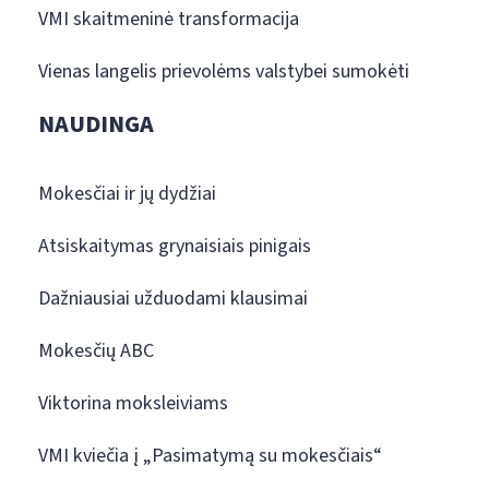
VMI skaitmeninė transformacija
Vienas langelis prievolėms valstybei sumokėti
NAUDINGA
Mokesčiai ir jų dydžiai
Atsiskaitymas grynaisiais pinigais
Dažniausiai užduodami klausimai
Mokesčių ABC
Viktorina moksleiviams
VMI kviečia į „Pasimatymą su mokesčiais“