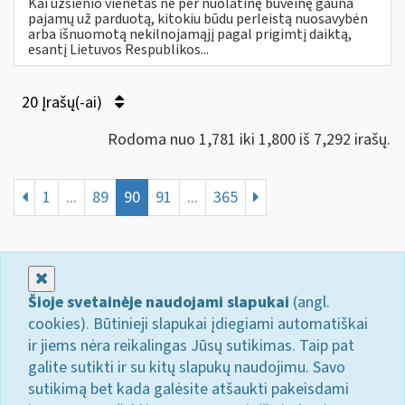
Kai užsienio vienetas ne per nuolatinę buveinę gauna
pajamų už parduotą, kitokiu būdu perleistą nuosavybėn
arba išnuomotą nekilnojamąjį pagal prigimtį daiktą,
esantį Lietuvos Respublikos...
20 Įrašų(-ai)
Rodoma nuo 1,781 iki 1,800 iš 7,292 irašų.
1
...
89
90
91
...
365
Uždaryti
Šioje svetainėje naudojami slapukai
(angl.
cookies). Būtinieji slapukai įdiegiami automatiškai
ir jiems nėra reikalingas Jūsų sutikimas. Taip pat
galite sutikti ir su kitų slapukų naudojimu. Savo
sutikimą bet kada galėsite atšaukti pakeisdami