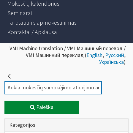
Mokesčių kalendorius
Seminarai
Tarptautinis apmokestinimas
Kontaktai / Apklausa
VMI Machine translation / VMI Машинный перевод /
VMI Машинний переклад (
English
,
Русский
,
Українська
)
Paieška
Kategorijos