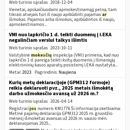
Web turinio sąrašas
2018-12-04
Vienetai, apskaičiuodami apmokestinamąjį pelną, tam
tikrais atvejais turi iš naujo apibūdinti pajamas
ar
išmokas. Pajamos arba išmokos, apibūdintos iš naujo,
apmokestinamos...
VMI nuo lapkričio 1 d. teikti duomenų į i.EKA
negalinčiam verslui taikys išimtis
Web turinio sąrašas
2023-10-11
Valstybinė
mokesčių
inspekcija (VMI) primena, kad nuo
lapkričio 1 d. pareiga teikti kvitų duomenis į Išmaniųjų
elektroninių kasos aparatų posistemį i.EKA nustatyta...
Metai:
2023
Pagrindinis:
Naujiena
Kurių metų deklaracijoje (GPM312 formoje)
reikia deklaruoti pvz., 2025 metais išmokėtą
darbo užmokesčio avansą už 2026 m.?
Web turinio sąrašas
2026-04-14
Registraci
jos
numeris KM1776 Ši informacija skelbiama:
Metinė pajamų deklaracija GPM312 2025 m. gruodžio
mėnesį išmokėtas avansas už 2026 m. sausio mėn.
deklaruojamas 2025...