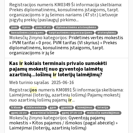
Registracijos numeris KM0349 Ši informacija skelbiama:
Prekės diplomatinėms, konsulinėms įstaigoms, tarpt.
organizacijoms ir jų šeimos nariams (47 str.) Lietuvoje
įsigytų prekių (paslaugų) pirkimo...
pvm
0 proc
pvmį 47 str
diplomatinėms atstovybėms
konsulinėms įstaigoms
tarptautinėms organizacijoms
atstovybėms
Mokesčių žinyno kategorijos:
Pridėtinės vertės mokestis
» PVM tarifai » 0 proc. PVM tarifas (VI skyrius) » Prekės
diplomatinėms, konsulinėms įstaigoms, tarpt.
organizacijoms ir jų še
Kas
ir
kokiais terminais privalo sumokėti
pajamų mokestį nuo gyventojo laimėtų
azartinių...lošimų
ir
loterijų laimėjimų?
Web turinio sąrašas
2025-06-16
Registraci
jos
numeris KM0891 Ši informacija skelbiama:
Laimėjimai (loterijų, azartinių lošimų) Pajamų mokestį
nuo azartinių lošimų pajamų
ir
...
b klasė
deklaravimas
gpm
gpm308
laimėjimas
loterija
gpmį 22 str
azartiniai lošimai
gpmį 27 str 1 d
mokesčio sumokėjimas
Mokesčių žinyno kategorijos:
Gyventojų pajamų
mokestis » Kitos pajamos / išmokos (pagal abėcėlę) »
Laimėjimai (loterijų, azartinių lošimų)