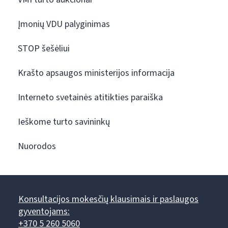
Įmonių VDU palyginimas
STOP šešėliui
Krašto apsaugos ministerijos informacija
Interneto svetainės atitikties paraiška
Ieškome turto savininkų
Nuorodos
Konsultacijos mokesčių klausimais ir paslaugos
gyventojams:
+370 5 260 5060