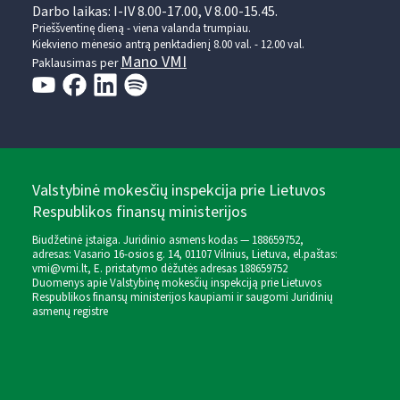
Darbo laikas: I-IV 8.00-17.00, V 8.00-15.45.
Prieššventinę dieną - viena valanda trumpiau.
Kiekvieno mėnesio antrą penktadienį 8.00 val. - 12.00 val.
Mano VMI
Paklausimas per
Valstybinė mokesčių inspekcija prie Lietuvos
Respublikos finansų ministerijos
Biudžetinė įstaiga. Juridinio asmens kodas — 188659752,
adresas: Vasario 16-osios g. 14, 01107 Vilnius, Lietuva, el.paštas:
vmi@vmi.lt
, E. pristatymo dėžutės adresas 188659752
Duomenys apie Valstybinę mokesčių inspekciją prie Lietuvos
Respublikos finansų ministerijos kaupiami ir saugomi Juridinių
asmenų registre