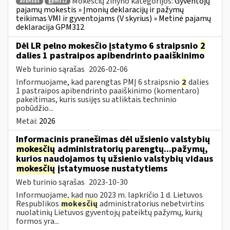
Mokesčių žinyno kategorijos:
Gyventojų
avansas
gpm312
pajamų mokestis » Įmonių deklaracijų ir pažymų
teikimas VMI ir gyventojams (V skyrius) » Metinė pajamų
deklaracija GPM312
Dėl LR pelno mokesčio įstatymo 6 straipsnio
2
dalies 1 pastraipos apibendrinto paaiškinimo
Web turinio sąrašas
2026-02-06
Informuojame, kad parengtas PMĮ 6 straipsnio
2
dalies
1 pastraipos apibendrinto paaiškinimo (komentaro)
pakeitimas, kuris susijęs su atliktais techninio
pobūdžio...
Metai:
2026
Informacinis pranešimas dėl užsienio valstybių
mokesčių
administratorių parengtų...pažymų,
kurios naudojamos tų užsienio valstybių vidaus
mokesčių
įstatymuose nustatytiems
Web turinio sąrašas
2023-10-30
Informuojame, kad nuo 2023 m. lapkričio 1 d. Lietuvos
Respublikos
mokesčių
administratorius nebetvirtins
nuolatinių Lietuvos gyventojų pateiktų pažymų, kurių
formos yra...