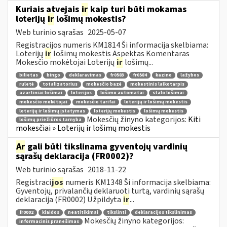
Kuriais atvejais
ir
kaip turi būti mokamas
loterijų
ir
lošimų mokestis?
Web turinio sąrašas
2025-05-07
Registracijos numeris KM1814 Ši informacija skelbiama:
Loterijų
ir
lošimų mokestis Aspektas Komentaras
Mokesčio mokėtojai Loterijų
ir
lošimų...
bilietas
bingo
deklaravimas
fr0583
fr0584
kazino
lažybos
ruletė
totalizatorius
mokesčio bazė
mokestinis laikotarpis
azartiniai lošimai
loterijos
lošimo automatai
stalo lošimai
mokesčio mokėtojai
mokesčio tarifai
loterijų ir lošimų mokestis
loterijų ir lošimų įstatymas
loterijų mokestis
lošimų mokestis
Mokesčių žinyno kategorijos:
Kiti
lošimų priežiūros tarnyba
mokesčiai » Loterijų ir lošimų mokestis
Ar
gali būti tikslinama gyventojų vardinių
sąrašų deklaracija (FR0002)?
Web turinio sąrašas
2018-11-22
Registraci
jos
numeris KM1348 Ši informacija skelbiama:
Gyventojų, privalančių deklaruoti turtą, vardinių sąrašų
deklaracija (FR0002) Užpildyta
ir
...
fr0002
klaidos
neatitikimai
tikslinti
deklaracijos tikslinimas
Mokesčių žinyno kategorijos:
informacinis pranešimas