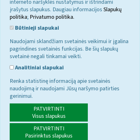
interneto naršyklės nustatymus ir ištrindami
įrašytus slapukus. Daugiau informacijos
Slapukų
politika
;
Privatumo politika.
Būtinieji slapukai
Naudojami sklandžiam svetainės veikimui ir įgalina
pagrindines svetainės funkcijas. Be šių slapukų
svetainė negali tinkamai veikti.
Analitiniai slapukai
Renka statistinę informaciją apie svetainės
naudojimą ir naudojami Jūsų naršymo patirties
gerinimui.
PATVIRTINTI
Visus slapukus
PATVIRTINTI
Pasirinktus slapukus