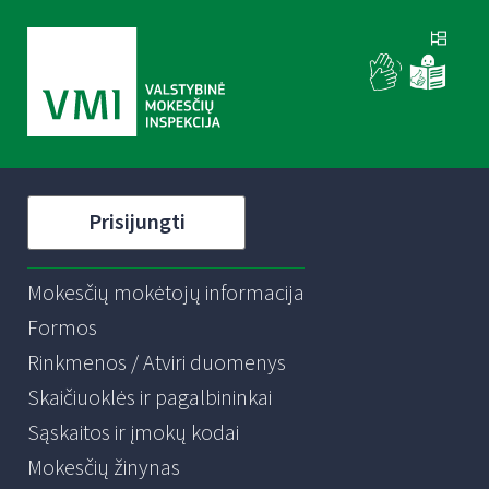
Prisijungti
Mokesčių mokėtojų informacija
Formos
Rinkmenos / Atviri duomenys
Skaičiuoklės ir pagalbininkai
Sąskaitos ir įmokų kodai
Mokesčių žinynas