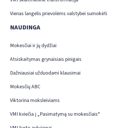
Vienas langelis prievolėms valstybei sumokėti
NAUDINGA
Mokesčiai ir jų dydžiai
Atsiskaitymas grynaisiais pinigais
Dažniausiai užduodami klausimai
Mokesčių ABC
Viktorina moksleiviams
VMI kviečia į „Pasimatymą su mokesčiais“
VMI turto aukcionai