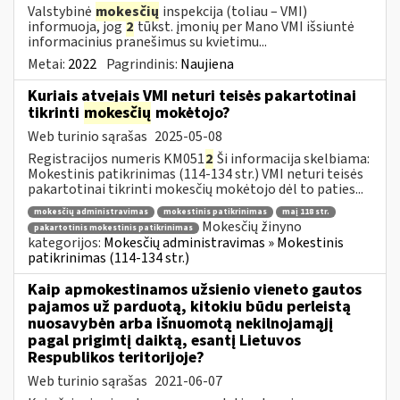
Valstybinė
mokesčių
inspekcija (toliau – VMI)
informuoja, jog
2
tūkst. įmonių per Mano VMI išsiuntė
informacinius pranešimus su kvietimu...
Metai:
2022
Pagrindinis:
Naujiena
Kuriais atvejais VMI neturi teisės pakartotinai
tikrinti
mokesčių
mokėtojo?
Web turinio sąrašas
2025-05-08
Registracijos numeris KM051
2
Ši informacija skelbiama:
Mokestinis patikrinimas (114-134 str.) VMI neturi teisės
pakartotinai tikrinti mokesčių mokėtojo dėl to paties...
mokesčių administravimas
mokestinis patikrinimas
maį 118 str.
Mokesčių žinyno
pakartotinis mokestinis patikrinimas
kategorijos:
Mokesčių administravimas » Mokestinis
patikrinimas (114-134 str.)
Kaip apmokestinamos užsienio vieneto gautos
pajamos už parduotą, kitokiu būdu perleistą
nuosavybėn arba išnuomotą nekilnojamąjį
pagal prigimtį daiktą, esantį Lietuvos
Respublikos teritorijoje?
Web turinio sąrašas
2021-06-07