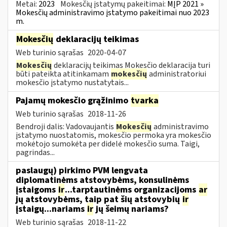
Metai:
2023
Mokesčių įstatymų pakeitimai:
MĮP 2021 »
Mokesčių administravimo įstatymo pakeitimai nuo 2023
m.
Mokesčių
deklaracijų teikimas
Web turinio sąrašas
2020-04-07
Mokesčių
deklaracijų teikimas Mokesčio deklaracija turi
būti pateikta atitinkamam
mokesčių
administratoriui
mokesčio įstatymo nustatytais...
Pajamų mokesčio grąžinimo
tvarka
Web turinio sąrašas
2018-11-26
Bendroji dalis: Vadovaujantis
Mokesčių
administravimo
įstatymo nuostatomis, mokesčio permoka yra mokesčio
mokėtojo sumokėta per didelė mokesčio suma. Taigi,
pagrindas...
paslaugų) pirkimo PVM lengvata
diplomatinėms atstovybėms, konsulinėms
įstaigoms
ir
...tarptautinėms organizacijoms
ar
jų atstovybėms, taip pat šių atstovybių
ir
įstaigų...nariams
ir
jų šeimų nariams?
Web turinio sąrašas
2018-11-22