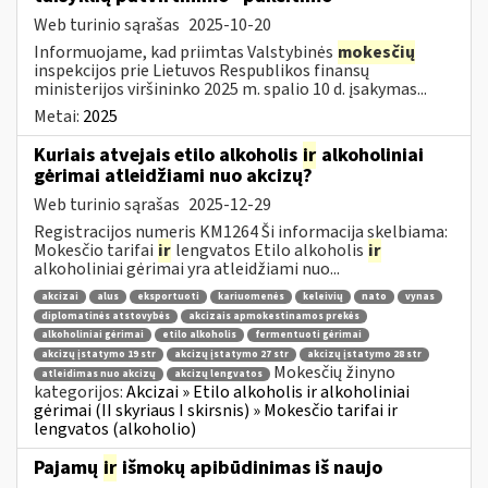
Web turinio sąrašas
2025-10-20
Informuojame, kad priimtas Valstybinės
mokesčių
inspekcijos prie Lietuvos Respublikos finansų
ministerijos viršininko 2025 m. spalio 10 d. įsakymas...
Metai:
2025
Kuriais atvejais etilo alkoholis
ir
alkoholiniai
gėrimai atleidžiami nuo akcizų?
Web turinio sąrašas
2025-12-29
Registracijos numeris KM1264 Ši informacija skelbiama:
Mokesčio tarifai
ir
lengvatos Etilo alkoholis
ir
alkoholiniai gėrimai yra atleidžiami nuo...
akcizai
alus
eksportuoti
kariuomenės
keleivių
nato
vynas
diplomatinės atstovybės
akcizais apmokestinamos prekės
alkoholiniai gėrimai
etilo alkoholis
fermentuoti gėrimai
akcizų įstatymo 19 str
akcizų įstatymo 27 str
akcizų įstatymo 28 str
Mokesčių žinyno
atleidimas nuo akcizų
akcizų lengvatos
kategorijos:
Akcizai » Etilo alkoholis ir alkoholiniai
gėrimai (II skyriaus I skirsnis) » Mokesčio tarifai ir
lengvatos (alkoholio)
Pajamų
ir
išmokų apibūdinimas iš naujo