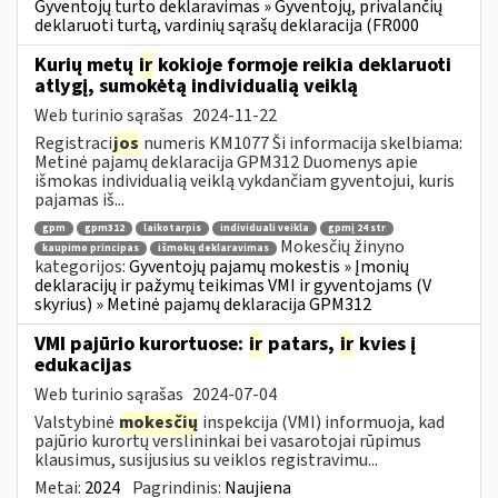
Gyventojų turto deklaravimas » Gyventojų, privalančių
deklaruoti turtą, vardinių sąrašų deklaracija (FR000
Kurių metų
ir
kokioje formoje reikia deklaruoti
atlygį, sumokėtą individualią veiklą
Web turinio sąrašas
2024-11-22
Registraci
jos
numeris KM1077 Ši informacija skelbiama:
Metinė pajamų deklaracija GPM312 Duomenys apie
išmokas individualią veiklą vykdančiam gyventojui, kuris
pajamas iš...
gpm
gpm312
laikotarpis
individuali veikla
gpmį 24 str
Mokesčių žinyno
kaupimo principas
išmokų deklaravimas
kategorijos:
Gyventojų pajamų mokestis » Įmonių
deklaracijų ir pažymų teikimas VMI ir gyventojams (V
skyrius) » Metinė pajamų deklaracija GPM312
VMI pajūrio kurortuose:
ir
patars,
ir
kvies į
edukacijas
Web turinio sąrašas
2024-07-04
Valstybinė
mokesčių
inspekcija (VMI) informuoja, kad
pajūrio kurortų verslininkai bei vasarotojai rūpimus
klausimus, susijusius su veiklos registravimu...
Metai:
2024
Pagrindinis:
Naujiena