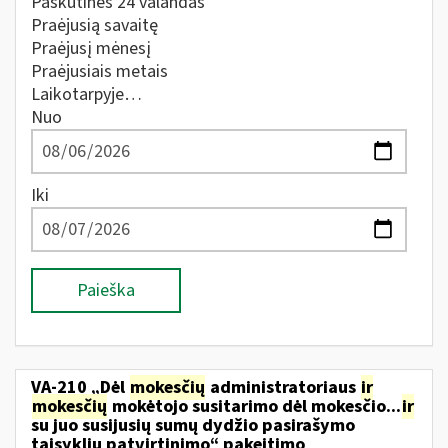
Paskutines 24 valandas
Praėjusią savaitę
Praėjusį mėnesį
Praėjusiais metais
Laikotarpyje…
Nuo
Iki
Paieška
VA-210 „Dėl
mokesčių
administratoriaus
ir
mokesčių
mokėtojo susitarimo dėl mokesčio...
ir
su juo susijusių sumų dydžio pasirašymo
taisyklių patvirtinimo“ pakeitimo