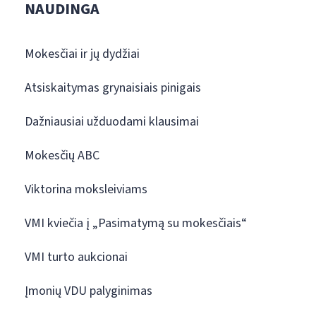
NAUDINGA
Mokesčiai ir jų dydžiai
Atsiskaitymas grynaisiais pinigais
Dažniausiai užduodami klausimai
Mokesčių ABC
Viktorina moksleiviams
VMI kviečia į „Pasimatymą su mokesčiais“
VMI turto aukcionai
Įmonių VDU palyginimas