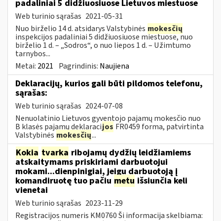
padaliniai 5 didžiuosiuose Lietuvos miestuose
Web turinio sąrašas
2021-05-31
Nuo birželio 14 d. atsidarys Valstybinės
mokesčių
inspekcijos padaliniai 5 didžiuosiuose miestuose, nuo
birželio 1 d. – „Sodros“, o nuo liepos 1 d. – Užimtumo
tarnybos...
Metai:
2021
Pagrindinis:
Naujiena
Deklaracijų, kurios gali būti pildomos telefonu,
sąrašas:
Web turinio sąrašas
2024-07-08
Nenuolatinio Lietuvos gyventojo pajamų mokesčio nuo
B klasės pajamų deklaraci
jos
FR0459 forma, patvirtinta
Valstybinės
mokesčių
...
Kokia
tvarka
ribojamų dydžių leidžiamiems
atskaitymams priskiriami darbuotojui
mokami...dienpinigiai, jeigu darbuotoją į
komandiruotę tuo pačiu
metu
išsiunčia keli
vienetai
Web turinio sąrašas
2023-11-29
Registracijos numeris KM0760 Ši informacija skelbiama: