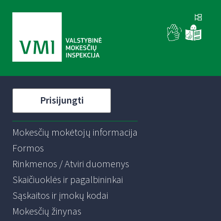
Prisijungti
Mokesčių mokėtojų informacija
Formos
Rinkmenos / Atviri duomenys
Skaičiuoklės ir pagalbininkai
Sąskaitos ir įmokų kodai
Mokesčių žinynas