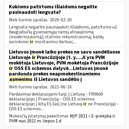
Kokioms patirtoms išlaidoms negalite
pasinaudoti lengvata?
Web turinio sąrašas
2020-02-20
Lengvata negalite pasinaudoti išlaidoms, patirtoms už:
daugiabučių gyvenamųjų namų atnaujinimą
(modernizavimą); statinio rekonstravimą; baldų
surinkimo
ir
montavimo darbus;...
Lietuvos įmonė laiko prekes ne savo sandėliuose
Lietuvoje
ir
Prancūzijoje (t. y....Ji yra PVM
mokėtoja Lietuvoje, PVM mokėtoja Prancūzijoje
ir
OSS ES schemos dalyvė...Lietuvos įmonė
parduoda prekes neapmokestinamiems
asmenims
iš Lietuvos sandėlio į
Web turinio sąrašas
2021-06-16
Pardavimai deklaruojami taip: į Lietuvą – FR0600
deklaracijoje; į Prancūziją – OSS ES schemos
deklaracijoje; į kitą ES šalį (ne Lietuvą
ir
ne Prancūziją) –
OSS ES schemos...
Mokesčių įstatymų pakeitimai:
MĮP 2021 » E-prekyba ir
PVM nuo 2021 m. liepos 1 d.