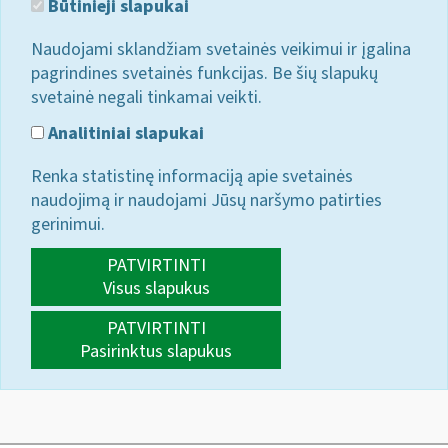
Būtinieji slapukai
Naudojami sklandžiam svetainės veikimui ir įgalina
pagrindines svetainės funkcijas. Be šių slapukų
svetainė negali tinkamai veikti.
Analitiniai slapukai
Renka statistinę informaciją apie svetainės
naudojimą ir naudojami Jūsų naršymo patirties
gerinimui.
PATVIRTINTI
Visus slapukus
PATVIRTINTI
Pasirinktus slapukus