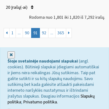
20 Įrašų(-ai)
Rodoma nuo 1,801 iki 1,820 iš 7,292 irašų.
1
...
90
91
92
...
365
Uždaryti
Šioje svetainėje naudojami slapukai
(angl.
cookies). Būtinieji slapukai įdiegiami automatiškai
ir jiems nėra reikalingas Jūsų sutikimas. Taip pat
galite sutikti ir su kitų slapukų naudojimu. Savo
sutikimą bet kada galėsite atšaukti pakeisdami
interneto naršyklės nustatymus ir ištrindami
įrašytus slapukus. Daugiau informacijos
Slapukų
politika
;
Privatumo politika.