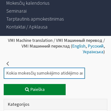
Mokesčių kalendorius
Seminarai
Tarptautinis apmokestinimas
Kontaktai / Apklausa
VMI Machine translation / VMI Машинный перевод /
VMI Машинний переклад (
English
,
Русский
,
Українська
)
Paieška
Kategorijos