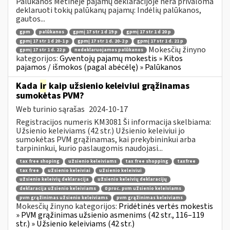
Palūkanos Metinėje pajamų deklaracijoje nėra privaloma
deklaruoti tokių palūkanų pajamų: Indėlių palūkanos,
gautos...
gpm
palūkanos
gpmį 17 str 1 d 19 p
gpmį 17 str 1 d 20 p
gpmį 17 str 1 d 20-1 p
gpmį 17 str 1 d. 20-2 p
gpmį 17 str 1 d. 21 p
Mokesčių žinyno
gpmį 17 str 1 d. 22 p
nedeklaruojamos palūkanos
kategorijos:
Gyventojų pajamų mokestis » Kitos
pajamos / išmokos (pagal abėcėlę) » Palūkanos
Kada
ir
kaip užsienio keleiviui grąžinamas
sumokėtas PVM?
Web turinio sąrašas
2024-10-17
Registracijos numeris KM3081 Ši informacija skelbiama:
Užsienio keleiviams (42 str.) Užsienio keleiviui jo
sumokėtas PVM grąžinamas, kai prekybininkui arba
tarpininkui, kurio paslaugomis naudojasi...
tax free shoping
užsienio keleiviams
tax free shopping
taxfree
tax free
užsienio keleiviai
užsienio keleiviui
užsienio keleivių deklaracija
užsienio keleivių deklaracijų
deklaracija užsienio keleiviams
0 proc. pvm užsienio keleiviams
pvm grąžinimas užsienio keleiviams
pvm grąžinimas keleiviams
Mokesčių žinyno kategorijos:
Pridėtinės vertės mokestis
» PVM grąžinimas užsienio asmenims (42 str., 116–119
str.) » Užsienio keleiviams (42 str.)