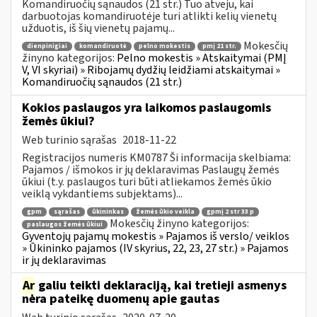
Komandiruočių sąnaudos (21 str.) Tuo atveju, kai
darbuotojas komandiruotėje turi atlikti kelių vienetų
užduotis, iš šių vienetų pajamų...
Mokesčių
dienpinigiai
komandiruotė
pelno mokestis
pmį 21 str.
žinyno kategorijos:
Pelno mokestis » Atskaitymai (PMĮ
V, VI skyriai) » Ribojamų dydžių leidžiami atskaitymai »
Komandiruočių sąnaudos (21 str.)
Kokios paslaugos yra laikomos paslaugomis
žemės ūkiui?
Web turinio sąrašas
2018-11-22
Registracijos numeris KM0787 Ši informacija skelbiama:
Pajamos / išmokos ir jų deklaravimas Paslaugų žemės
ūkiui (t.y. paslaugos turi būti atliekamos žemės ūkio
veiklą vykdantiems subjektams)...
gpm
sąrašas
ūkininkas
žemės ūkio veikla
gpmį 2 str 33 p
Mokesčių žinyno kategorijos:
paslaugos žemės ūkiui
Gyventojų pajamų mokestis » Pajamos iš verslo/ veiklos
» Ūkininko pajamos (IV skyrius, 22, 23, 27 str.) » Pajamos
ir jų deklaravimas
Ar
galiu teikti deklaraciją, kai tretieji asmenys
nėra pateikę duomenų apie gautas