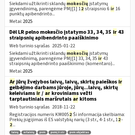
Siekdami užtikrinti sklandų
mokesčių
įstatymų
įgyvendinimą, parengėme PMĮ[1] 1
2
straipsnio 6
ir
16
punktų apibendrinto...
Metai:
2025
Dėl LR pelno mokesčio įstatymo 33, 34, 35
ir
43
straipsnių apibendrinto paaiškinimo
Web turinio sąrašas
2025-01-22
Siekdami užtikrinti sklandų
mokesčių
įstatymų
įgyvendinimą, parengėme PMĮ[1] 33, 34, 35
ir
43
straipsnių apibendrinto paaiškinimo (komentaro)...
Metai:
2025
Ar
jūrų žvejybos laivų, laivų, skirtų paieškos
ir
gelbėjimo darbams jūroje, jūrų...laivų, skirtų
keleiviams
ir
/
ar
kroviniams vežti
tarptautiniais maršrutais
ar
kitoms
Web turinio sąrašas
2018-11-22
Registracijos numeris KM005
2
Ši informacija skelbiama:
Prekių įsigijimas iš ES valstybių narių (3 str., 4-1 str., 1
2
-
2
...
laivų
orlaivių
pvm
pvmį 3 str
pvm objektas