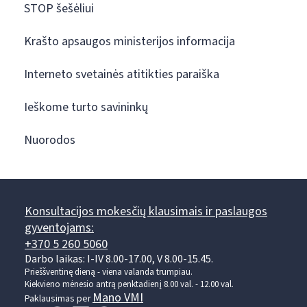
STOP šešėliui
Krašto apsaugos ministerijos informacija
Interneto svetainės atitikties paraiška
Ieškome turto savininkų
Nuorodos
Konsultacijos mokesčių klausimais ir paslaugos
gyventojams:
+370 5 260 5060
Darbo laikas: I-IV 8.00-17.00, V 8.00-15.45.
Prieššventinę dieną - viena valanda trumpiau.
Kiekvieno mėnesio antrą penktadienį 8.00 val. - 12.00 val.
Mano VMI
Paklausimas per