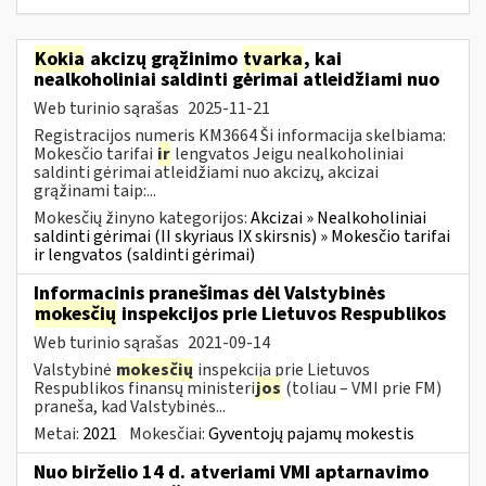
Kokia
akcizų grąžinimo
tvarka
, kai
nealkoholiniai saldinti gėrimai atleidžiami nuo
Web turinio sąrašas
2025-11-21
Registracijos numeris KM3664 Ši informacija skelbiama:
Mokesčio tarifai
ir
lengvatos Jeigu nealkoholiniai
saldinti gėrimai atleidžiami nuo akcizų, akcizai
grąžinami taip:...
Mokesčių žinyno kategorijos:
Akcizai » Nealkoholiniai
saldinti gėrimai (II skyriaus IX skirsnis) » Mokesčio tarifai
ir lengvatos (saldinti gėrimai)
Informacinis pranešimas dėl Valstybinės
mokesčių
inspekcijos prie Lietuvos Respublikos
Web turinio sąrašas
2021-09-14
Valstybinė
mokesčių
inspekcija prie Lietuvos
Respublikos finansų ministeri
jos
(toliau – VMI prie FM)
praneša, kad Valstybinės...
Metai:
2021
Mokesčiai:
Gyventojų pajamų mokestis
Nuo birželio 14 d. atveriami VMI aptarnavimo