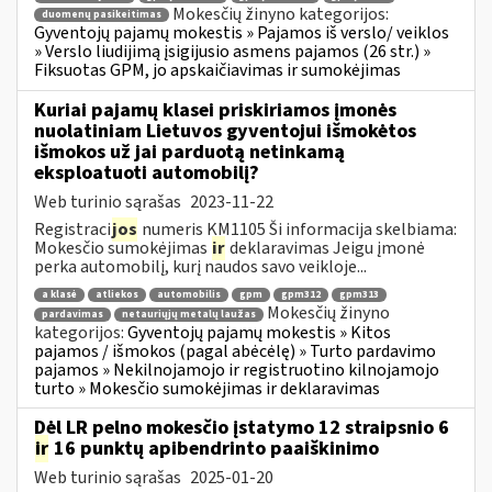
Mokesčių žinyno kategorijos:
duomenų pasikeitimas
Gyventojų pajamų mokestis » Pajamos iš verslo/ veiklos
» Verslo liudijimą įsigijusio asmens pajamos (26 str.) »
Fiksuotas GPM, jo apskaičiavimas ir sumokėjimas
Kuriai pajamų klasei priskiriamos įmonės
nuolatiniam Lietuvos gyventojui išmokėtos
išmokos už jai parduotą netinkamą
eksploatuoti automobilį?
Web turinio sąrašas
2023-11-22
Registraci
jos
numeris KM1105 Ši informacija skelbiama:
Mokesčio sumokėjimas
ir
deklaravimas Jeigu įmonė
perka automobilį, kurį naudos savo veikloje...
a klasė
atliekos
automobilis
gpm
gpm312
gpm313
Mokesčių žinyno
pardavimas
netauriųjų metalų laužas
kategorijos:
Gyventojų pajamų mokestis » Kitos
pajamos / išmokos (pagal abėcėlę) » Turto pardavimo
pajamos » Nekilnojamojo ir registruotino kilnojamojo
turto » Mokesčio sumokėjimas ir deklaravimas
Dėl LR pelno mokesčio įstatymo 12 straipsnio 6
ir
16 punktų apibendrinto paaiškinimo
Web turinio sąrašas
2025-01-20