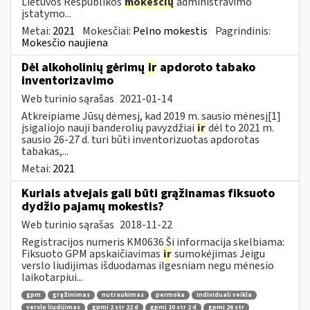
Lietuvos Respublikos
mokesčių
administravimo
įstatymo...
Metai:
2021
Mokesčiai:
Pelno mokestis
Pagrindinis:
Mokesčio naujiena
Dėl alkoholinių gėrimų
ir
apdoroto tabako
inventorizavimo
Web turinio sąrašas
2021-01-14
Atkreipiame Jūsų dėmesį, kad 2019 m. sausio mėnesį[1]
įsigaliojo nauji banderolių pavyzdžiai
ir
dėl to 2021 m.
sausio 26-27 d. turi būti inventorizuotas apdorotas
tabakas,...
Metai:
2021
Kuriais atvejais gali būti grąžinamas fiksuoto
dydžio pajamų mokestis?
Web turinio sąrašas
2018-11-22
Registracijos numeris KM0636 Ši informacija skelbiama:
Fiksuoto GPM apskaičiavimas
ir
sumokėjimas Jeigu
verslo liudijimas išduodamas ilgesniam negu mėnesio
laikotarpiui...
gpm
grąžinimas
nutraukimas
permoka
individuali veikla
verslo liudijimas
gpmį 2 str 22 d
gpmį 10 str 2 d
gpmį 26 str