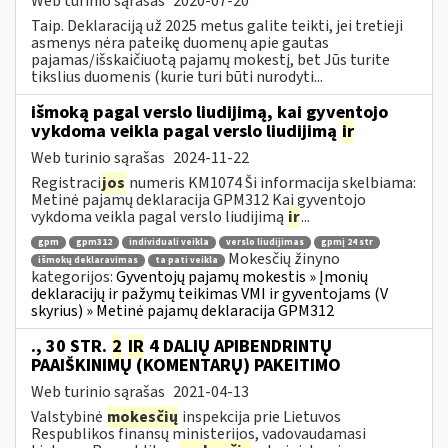
Web turinio sąrašas
2020-07-20
Taip. Deklaraciją už 2025 metus galite teikti, jei tretieji
asmenys nėra pateikę duomenų apie gautas
pajamas/išskaičiuotą pajamų mokestį, bet Jūs turite
tikslius duomenis (kurie turi būti nurodyti...
išmoką pagal verslo liudijimą, kai gyventojo
vykdoma veikla pagal verslo liudijimą
ir
Web turinio sąrašas
2024-11-22
Registraci
jos
numeris KM1074 Ši informacija skelbiama:
Metinė pajamų deklaracija GPM312 Kai gyventojo
vykdoma veikla pagal verslo liudijimą
ir
...
gpm
gpm312
individuali veikla
verslo liudijimas
gpmį 24 str
Mokesčių žinyno
išmokų deklaravimas
ta pati veikla
kategorijos:
Gyventojų pajamų mokestis » Įmonių
deklaracijų ir pažymų teikimas VMI ir gyventojams (V
skyrius) » Metinė pajamų deklaracija GPM312
., 30 STR.
2
IR
4 DALIŲ APIBENDRINTŲ
PAAIŠKINIMŲ (KOMENTARŲ) PAKEITIMO
Web turinio sąrašas
2021-04-13
Valstybinė
mokesčių
inspekcija prie Lietuvos
Respublikos finansų ministerijos, vadovaudamasi