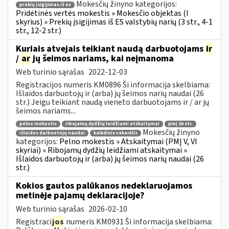
Mokesčių žinyno kategorijos:
prekių įsigijimas iš es
Pridėtinės vertės mokestis » Mokesčio objektas (I
skyrius) » Prekių įsigijimas iš ES valstybių narių (3 str., 4-1
str., 12-2 str.)
Kuriais atvejais teikiant naudą darbuotojams
ir
/
ar
jų šeimos nariams, kai neįmanoma
Web turinio sąrašas
2022-12-03
Registracijos numeris KM0896 Ši informacija skelbiama:
Išlaidos darbuotojų ir (arba) jų šeimos narių naudai (26
str.) Jeigu teikiant naudą vieneto darbuotojams ir / ar jų
šeimos nariams...
pelno mokestis
ribojamų dydžių leidžiami atskaitymai
pmį 26 str.
Mokesčių žinyno
išlaidos darbuotojų naudai
kalėdinis vakarėlis
kategorijos:
Pelno mokestis » Atskaitymai (PMĮ V, VI
skyriai) » Ribojamų dydžių leidžiami atskaitymai »
Išlaidos darbuotojų ir (arba) jų šeimos narių naudai (26
str.)
Kokios gautos palūkanos nedeklaruojamos
metinėje pajamų deklaracijoje?
Web turinio sąrašas
2026-02-10
Registraci
jos
numeris KM0931 Ši informacija skelbiama: