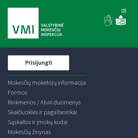
Prisijungti
Mokesčių mokėtojų informacija
Formos
Rinkmenos / Atviri duomenys
Skaičiuoklės ir pagalbininkai
Sąskaitos ir įmokų kodai
Mokesčių žinynas