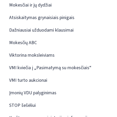
Mokesčiai ir jų dydžiai
Atsiskaitymas grynaisiais pinigais
Dažniausiai užduodami klausimai
Mokesčių ABC
Viktorina moksleiviams
VMI kviečia į „Pasimatymą su mokesčiais“
VMI turto aukcionai
Įmonių VDU palyginimas
STOP šešėliui