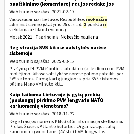
paaiškinimo (komentaro) naujos redakcijos
Web turinio sąrašas
2021-02-17
Vadovaudamasi Lietuvos Respublikos
mokesčių
administravimo įstatymo 25 str. 1 d.
2
punktu
ir
siekdama užtikrinti vienodą...
Metai:
2021
Pagrindinis:
Mokesčio naujiena
Registracija SVS kitose valstybės narėse
sistemoje
Web turinio sąrašas
2025-08-12
Prašymą dėl PVM išimties suteikimo (atleidimo nuo PVM
mokėjimo) kitose valstybėse narėse galima pateikti per
SVS sistemą. Pirmą kartą jungiantis prie SVS sistemos,
būtina Mano VMI suteikti...
Kaip taikoma Lietuvoje įsigytų prekių
(paslaugų) pirkimo PVM lengvata NATO
kariuomenių vienetams?
Web turinio sąrašas
2018-11-22
Registracijos numeris KM0373 Ši informacija skelbiama:
Prekės Šiaurės Atlanto Sutarties Organizacijos šalių
kariuomenių vienetams (47 str.) PVM lengvatos