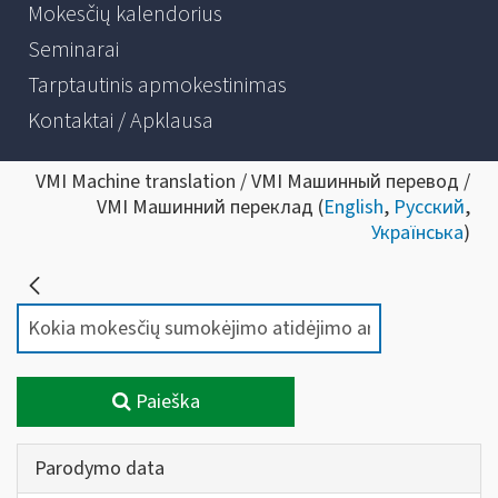
Mokesčių kalendorius
Seminarai
Tarptautinis apmokestinimas
Kontaktai / Apklausa
VMI Machine translation / VMI Машинный перевод /
VMI Машинний переклад (
English
,
Русский
,
Українська
)
Paieška
Parodymo data