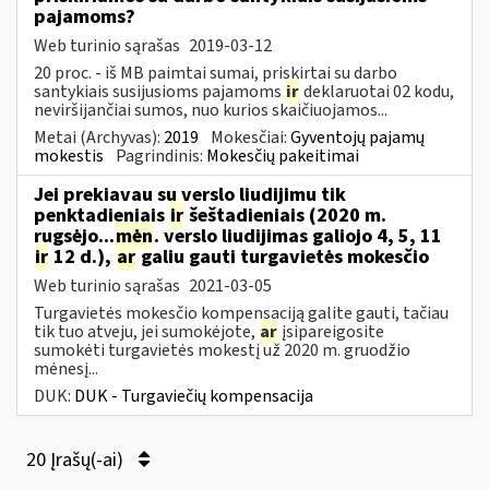
pajamoms?
Web turinio sąrašas
2019-03-12
20 proc. - iš MB paimtai sumai, priskirtai su darbo
santykiais susijusioms pajamoms
ir
deklaruotai 02 kodu,
neviršijančiai sumos, nuo kurios skaičiuojamos...
Metai (Archyvas):
2019
Mokesčiai:
Gyventojų pajamų
mokestis
Pagrindinis:
Mokesčių pakeitimai
Jei prekiavau su verslo liudijimu tik
penktadieniais
ir
šeštadieniais (2020 m.
rugsėjo...
mėn
. verslo liudijimas galiojo 4, 5, 11
ir
12 d.),
ar
galiu gauti turgavietės mokesčio
Web turinio sąrašas
2021-03-05
Turgavietės mokesčio kompensaciją galite gauti, tačiau
tik tuo atveju, jei sumokėjote,
ar
įsipareigosite
sumokėti turgavietės mokestį už 2020 m. gruodžio
mėnesį...
DUK:
DUK - Turgaviečių kompensacija
20 Įrašų(-ai)