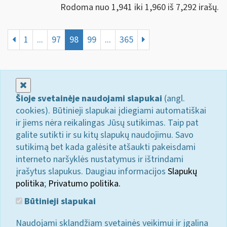
Rodoma nuo 1,941 iki 1,960 iš 7,292 irašų.
1
...
97
98
99
...
365
Uždaryti
Šioje svetainėje naudojami slapukai
(angl.
cookies). Būtinieji slapukai įdiegiami automatiškai
ir jiems nėra reikalingas Jūsų sutikimas. Taip pat
galite sutikti ir su kitų slapukų naudojimu. Savo
sutikimą bet kada galėsite atšaukti pakeisdami
interneto naršyklės nustatymus ir ištrindami
įrašytus slapukus. Daugiau informacijos
Slapukų
politika
;
Privatumo politika.
Būtinieji slapukai
Naudojami sklandžiam svetainės veikimui ir įgalina