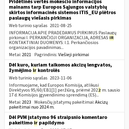
Pridėtinės vertės mokesčio informacijos
mainams tarp Europos Sąjungos valstybių
skirtos informacinės sistemos ITIS_EU plėtros
paslaugų viešasis pirkimas
Web turinio sąrašas
2021-08-25
INFORMACIJA APIE PRADEDAMUS PIRKIMUS Paslaugų
pirkimai I. PERKANČIOJI ORGANIZACIJA, ADRESAS
IR
KONTAKTINIAI DUOMENYS: I.1. Perkančiosios
organizacijos pavadinimas...
Metai:
2021
Pagrindinis:
Viešieji pirkimai
Dėl kuro, kuriam taikomos akcizų lengvatos,
žymėjimo
ir
kontrolės
Web turinio sąrašas
2023-11-06
Informuojame, kad Europos Komisija, atlikusi
Direktyvos 95/60/EB1[1] peržiūrą, priėmė 202
2
m. sausio
17 d. Komisijos įgyvendinimo sprendimą (ES)...
Metai:
2023
Mokesčių įstatymų pakeitimai:
Akcizų
pakeitimai nuo 2024 m.
Dėl PVM įstatymo 96 straipsnio komentaro
pakeitimo
ir
papildymo