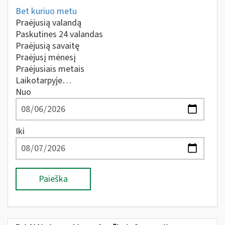
Bet kuriuo metu
Praėjusią valandą
Paskutines 24 valandas
Praėjusią savaitę
Praėjusį mėnesį
Praėjusiais metais
Laikotarpyje…
Nuo
Iki
Paieška