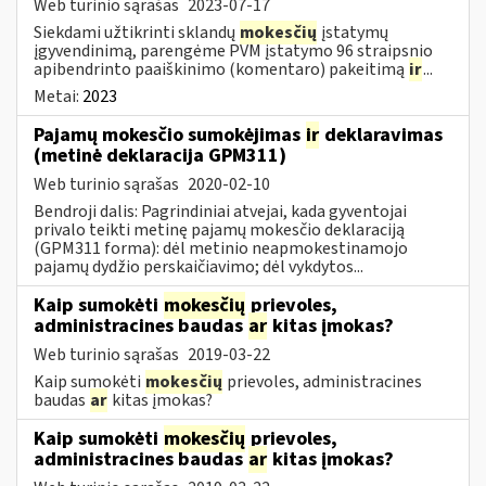
Web turinio sąrašas
2023-07-17
Siekdami užtikrinti sklandų
mokesčių
įstatymų
įgyvendinimą, parengėme PVM įstatymo 96 straipsnio
apibendrinto paaiškinimo (komentaro) pakeitimą
ir
...
Metai:
2023
Pajamų mokesčio sumokėjimas
ir
deklaravimas
(metinė deklaracija GPM311)
Web turinio sąrašas
2020-02-10
Bendroji dalis: Pagrindiniai atvejai, kada gyventojai
privalo teikti metinę pajamų mokesčio deklaraciją
(GPM311 forma): dėl metinio neapmokestinamojo
pajamų dydžio perskaičiavimo; dėl vykdytos...
Kaip sumokėti
mokesčių
prievoles,
administracines baudas
ar
kitas įmokas?
Web turinio sąrašas
2019-03-22
Kaip sumokėti
mokesčių
prievoles, administracines
baudas
ar
kitas įmokas?
Kaip sumokėti
mokesčių
prievoles,
administracines baudas
ar
kitas įmokas?