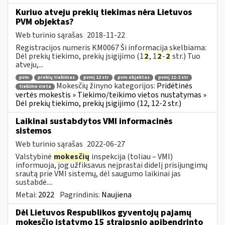
Kuriuo atveju prekių tiekimas nėra Lietuvos
PVM objektas?
Web turinio sąrašas
2018-11-22
Registracijos numeris KM0067 Ši informacija skelbiama:
Dėl prekių tiekimo, prekių įsigijimo (1
2
, 1
2
-
2
str.) Tuo
atveju,...
pvm
prekių tiekimas
pvmį 12 str
pvm objektas
pvmį 12-2 str
Mokesčių žinyno kategorijos:
Pridėtinės
tiekimo vieta
vertės mokestis » Tiekimo/teikimo vietos nustatymas »
Dėl prekių tiekimo, prekių įsigijimo (12, 12-2 str.)
Laikinai sustabdytos VMI informacinės
sistemos
Web turinio sąrašas
2022-06-27
Valstybinė
mokesčių
inspekcija (toliau – VMI)
informuoja, jog užfiksavus neįprastai didelį prisijungimų
srautą prie VMI sistemų, dėl saugumo laikinai jas
sustabdė....
Metai:
2022
Pagrindinis:
Naujiena
Dėl Lietuvos Respublikos gyventojų pajamų
mokesčio įstatymo 15 straipsnio apibendrinto