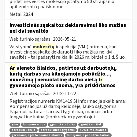
pridėtinės vertės mokesčio įstatymo 50 straipsnio
apibendrinto paaiškinimo...
Metai:
2024
Investicinės sąskaitos deklaravimui liko mažiau
nei dvi savaitės
Web turinio sąrašas
2026-05-21
Valstybinė
mokesčių
inspekcija (VMI) primena, kad
investicinę sąskaitą deklaruoti liko mažiau nei dvi
savaitės – tai padaryti reikia iki 2026 m. birželio 1 d. Šiuo...
Ar
vieneto išlaidos, patirtos už darbuotojų,
kurių darbas yra kilnojamojo pobūdžio...,
nuvežimą į nenuolatinę darbo vietą
ir
gyvenamojo ploto nuomą, yra priskiriamos
Web turinio sąrašas
2018-11-22
Registracijos numeris KM1419 Ši informacija skelbiama:
Kompensacijos už darbą kelionėje, lauko sąlygomis
Pajamos natūra - tai neatlygintinai, mainais arba
lengvatine kaina (konkrečiam gyventojui...
gpm
kompensacijos
gpmį 17 str 1 d 5 p
gpmį 2 str 15 d
darbas kelionėje
darbas lauko sąlygomis
nuvežimo išlaidos
gyvenamojo ploto nuomos išlaidos
kilnojamojo pobūdžio darbas