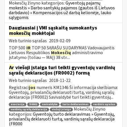
Mokesčių žinyno kategorijos:
Gyventojų pajamų
mokestis » Darbo santykių pajamos (gautos iš Lietuvos
darbdavio) » Kompensacijos už darbą kelionėje, lauko
sąlygomis
Daugiausiai į VMI sąskaitą sumokantys
mokesčių
mokėtojai
Web turinio sąrašas
2019-02-09
TOP 500
IR
TOP 50 SĄRAŠŲ SUDARYMAS Vadovaujantis
Lietuvos Respublikos
Mokesčių
administravimo
įstatymo (toliau — MAĮ) 38 str....
Ar
viešoji įstaiga turi teikti gyventojų vardinių
sąrašų deklaracijos (FR0002) formą
Web turinio sąrašas
2018-11-22
Registraci
jos
numeris KM1346 Ši informacija skelbiama:
Gyventojų, privalančių deklaruoti turtą, vardinių sąrašų
deklaracija (FR0002) Savivaldybė turi teikti gyventojų...
asociacija
fr0002
savivaldybė
turto deklaravimas
vardinis sąrašas
Mokesčių žinyno
vardinių sąrašų deklaracija
viešoji įstaiga
kategorijos:
Gyventojų turto deklaravimas » Gyventojų,
privalančių deklaruoti turtą, vardinių sąrašų deklaracija
(FR000