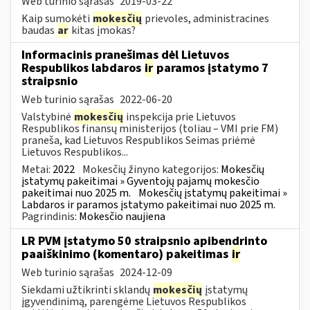
Web turinio sąrašas
2019-03-22
Kaip sumokėti
mokesčių
prievoles, administracines
baudas
ar
kitas įmokas?
Informacinis pranešimas dėl Lietuvos
Respublikos labdaros
ir
paramos įstatymo 7
straipsnio
Web turinio sąrašas
2022-06-20
Valstybinė
mokesčių
inspekcija prie Lietuvos
Respublikos finansų ministerijos (toliau – VMI prie FM)
praneša, kad Lietuvos Respublikos Seimas priėmė
Lietuvos Respublikos...
Metai:
2022
Mokesčių žinyno kategorijos:
Mokesčių
įstatymų pakeitimai » Gyventojų pajamų mokesčio
pakeitimai nuo 2025 m.
Mokesčių įstatymų pakeitimai »
Labdaros ir paramos įstatymo pakeitimai nuo 2025 m.
Pagrindinis:
Mokesčio naujiena
LR PVM įstatymo 50 straipsnio apibendrinto
paaiškinimo (komentaro) pakeitimas
ir
Web turinio sąrašas
2024-12-09
Siekdami užtikrinti sklandų
mokesčių
įstatymų
įgyvendinimą, parengėme Lietuvos Respublikos