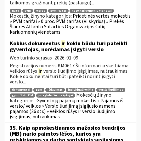
taikomos grąžinant prekių (paslaugų)...
nato
pvm
0 proc
pvmį 47 str
nato kariuomenių vienetai
Mokesčių žinyno kategorijos:
Pridėtinės vertės mokestis
» PVM tarifai » 0 proc. PVM tarifas (VI skyrius) » Prekės
Šiaurės Atlanto Sutarties Organizacijos šalių
kariuomenių vienetams
Kokius dokumentus
ir
kokiu būdu turi pateikti
gyventojas, norėdamas įsigyti verslo
Web turinio sąrašas
2026-01-09
Registracijos numeris KM0617 Ši informacija skelbiama:
Veiklos rūšys
ir
verslo liudijimo įsigijimas, nutraukimas
Kokie dokumentai turi būti pateikti norint įsigyti
verslo...
dokumentai
gpm
išdavimas
individuali veikla
verslo liudijimas
Mokesčių žinyno
gpmį 2 str 22 d
prieglobsčio prašytojai
kategorijos:
Gyventojų pajamų mokestis » Pajamos iš
verslo/ veiklos » Verslo liudijimą įsigijusio asmens
pajamos (26 str.) » Veiklos rūšys ir verslo liudijimo
įsigijimas, nutraukimas
35. Kaip apmokestinamos mažosios bendrijos
(MB) nario paimtos lėšos, kurios yra
priskiriamos su darbo santykiais susijusioms