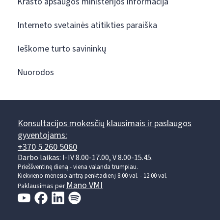
Krašto apsaugos ministerijos informacija
Interneto svetainės atitikties paraiška
Ieškome turto savininkų
Nuorodos
Konsultacijos mokesčių klausimais ir paslaugos
gyventojams:
+370 5 260 5060
Darbo laikas: I-IV 8.00-17.00, V 8.00-15.45.
Prieššventinę dieną - viena valanda trumpiau.
Kiekvieno mėnesio antrą penktadienį 8.00 val. - 12.00 val.
Mano VMI
Paklausimas per