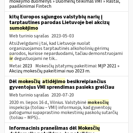
mokėjimo duomenys » Duomenų teikimas VMI » Raštai,
paaiškinimai Fintech
kitų Europos sąjungos valstybių narių į
tarptautines parodas Lietuvoje bei akcizų
sumokėjimo
Web turinio sąrašas
2023-05-03
Atsižvelgdami į tai, kad Lietuvoje nuolat
organizuojamos tarptautinės alkoholinių gėrimų
parodos, kuriose neparduodami, tačiau demonstruojami
ir
degustuojami ne tik...
Metai:
2023
Mokesčių įstatymų pakeitimai:
MĮP 2021 »
Akcizų mokesčių pakeitimai nuo 2023 m.
Dėl
mokesčių
atidėjimo
besikreipiančius
gyventojus VMI sprendimas pasieks greičiau
Web turinio sąrašas
2020-07-20
2020 m. liepos 16 d., Vilnius. Valstybinė
mokesčių
inspekcija (toliau – VMI) informuoja, kad gyventojų
patogumui supaprastino mokestinių paskolų sutarčių
(toliau – MPS)...
Informacinis pranešimas dėl
Mokesčių