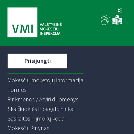
Prisijungti
Mokesčių mokėtojų informacija
Formos
Rinkmenos / Atviri duomenys
Skaičiuoklės ir pagalbininkai
Sąskaitos ir įmokų kodai
Mokesčių žinynas