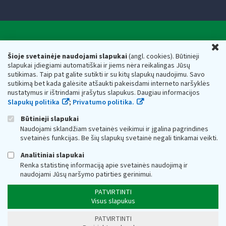
Valstybinė mokesčių inspekcija prie Lietuvos
U
Respublikos finansų ministerijos
Šioje svetainėje naudojami slapukai
(angl. cookies). Būtinieji
slapukai įdiegiami automatiškai ir jiems nėra reikalingas Jūsų
Biudžetinė įstaiga. Juridinio asmens kodas — 188659752,
sutikimas. Taip pat galite sutikti ir su kitų slapukų naudojimu. Savo
adresas: Vasario 16-osios g. 14, 01107 Vilnius, Lietuva, el.paštas:
sutikimą bet kada galėsite atšaukti pakeisdami interneto naršyklės
vmi@vmi.lt
, E. pristatymo dėžutės adresas 188659752
nustatymus ir ištrindami įrašytus slapukus. Daugiau informacijos
Duomenys apie Valstybinę mokesčių inspekciją prie Lietuvos
Slapukų politika
;
Privatumo politika.
Respublikos finansų ministerijos kaupiami ir saugomi Juridinių
asmenų registre
Būtinieji slapukai
Naudojami sklandžiam svetainės veikimui ir įgalina pagrindines
svetainės funkcijas. Be šių slapukų svetainė negali tinkamai veikti.
Analitiniai slapukai
Renka statistinę informaciją apie svetainės naudojimą ir
naudojami Jūsų naršymo patirties gerinimui.
PATVIRTINTI
Visus slapukus
PATVIRTINTI