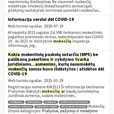
nepriemokų išieškojimas Ne visuomet mokesčių
mokėtojas (mokestį išskaičiuojantis asmuo) gali
įstatymų nustatytais terminais sumokėti mokesčius...
Informacija verslui dėl COVID-19
Web turinio sąrašas
2020-07-20
Atnaujinta 2021 rugsėjo 2 d. VMI teikiamos mokestinės
pagalbos priemonės verslui, nukentėjusiam nuo COVID-
19 - iki 2021 m. Valstybinė
mokesčių
inspekcija
informuoja, jog...
Kokia
mokestinių paskolų sutarčių (MPS) be
palūkanų pakeitimo
ir
vykdymo
tvarka
juridiniams...
asmenims
, kurių nesumokėtų
mokesčių
sumos buvo išdėstytos / atidėtos dėl
COVID-19
Web turinio sąrašas
2025-01-29
Registracijos numeris KM2513 Ši informacija skelbiama:
Prašymas išdėstyti
mokesčių
ar
baudų sumokėjimą
Juridiniai asmenys, sudarę mokestinės...
atidėjimas
išdėstymas
prašymai
mokestinė nepriemoka
Mokesčių
juridiniai asmenys
išdėstymo tvarka
ekstremali situacija
žinyno kategorijos:
Prašymai, pažymos ir mokėjimo