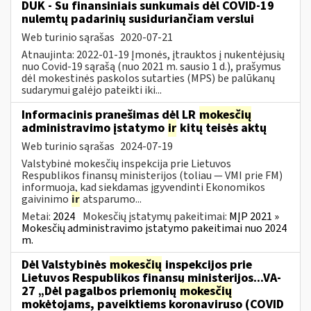
DUK - Su finansiniais sunkumais dėl COVID-19
nulemtų padarinių susiduriančiam verslui
Web turinio sąrašas
2020-07-21
Atnaujinta: 2022-01-19 Įmonės, įtrauktos į nukentėjusių
nuo Covid-19 sąrašą (nuo 2021 m. sausio 1 d.), prašymus
dėl mokestinės paskolos sutarties (MPS) be palūkanų
sudarymui galėjo pateikti iki...
Informacinis pranešimas dėl LR
mokesčių
administravimo įstatymo
ir
kitų teisės aktų
Web turinio sąrašas
2024-07-19
Valstybinė mokesčių inspekcija prie Lietuvos
Respublikos finansų ministerijos (toliau — VMI prie FM)
informuoja, kad siekdamas įgyvendinti Ekonomikos
gaivinimo
ir
atsparumo...
Metai:
2024
Mokesčių įstatymų pakeitimai:
MĮP 2021 »
Mokesčių administravimo įstatymo pakeitimai nuo 2024
m.
Dėl Valstybinės
mokesčių
inspekcijos prie
Lietuvos Respublikos finansų ministerijos...VA-
27 „Dėl pagalbos priemonių
mokesčių
mokėtojams, paveiktiems koronaviruso (COVID