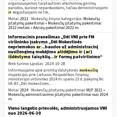
organizuojamos tarptautinės alkoholinių gėrimų
parodos, kuriose neparduodami, tačiau demonstruojami
ir
degustuojami ne tik...
Metai:
2022
Mokesčių žinyno kategorijos:
Mokesčių
įstatymų pakeitimai » Mokesčių įstatymų pakeitimai
2022 metais » Akcizų pakeitimai 2022 m.
Informacinis pranešimas „Dėl VMI prie FM
viršininko įsakymo „Dėl Mokestinės
nepriemokos
ar
...baudos už administracinį
nusižengimą mokėjimo
atidėjimo
ir
(
ar
)
išdėstymo
taisyklių...
ir
formų patvirtinimo“
Web turinio sąrašas
2024-10-28
Informuojame apie priimtą Valstybinės
mokesčių
inspekcijos prie Lietuvos Respublikos finansų
ministerijos viršininko 2024 m. spalio 23 d. įsakymą Nr.
VA-83 „Dėl mokestinės...
Metai:
2024
Mokesčių įstatymų pakeitimai:
MĮP 2021 »
Mokesčių administravimo įstatymo pakeitimai nuo 2024
m.
Vieno langelio prievolės, administruojamos VMI
nuo 2026-06-30