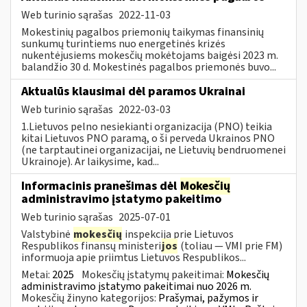
Web turinio sąrašas
2022-11-03
Mokestinių pagalbos priemonių taikymas finansinių
sunkumų turintiems nuo energetinės krizės
nukentėjusiems mokesčių mokėtojams baigėsi 2023 m.
balandžio 30 d. Mokestinės pagalbos priemonės buvo...
Aktualūs klausimai dėl paramos Ukrainai
Web turinio sąrašas
2022-03-03
1.Lietuvos pelno nesiekianti organizacija (PNO) teikia
kitai Lietuvos PNO paramą, o ši perveda Ukrainos PNO
(ne tarptautinei organizacijai, ne Lietuvių bendruomenei
Ukrainoje). Ar laikysime, kad...
Informacinis pranešimas dėl
Mokesčių
administravimo įstatymo pakeitimo
Web turinio sąrašas
2025-07-01
Valstybinė
mokesčių
inspekcija prie Lietuvos
Respublikos finansų ministeri
jos
(toliau — VMI prie FM)
informuoja apie priimtus Lietuvos Respublikos...
Metai:
2025
Mokesčių įstatymų pakeitimai:
Mokesčių
administravimo įstatymo pakeitimai nuo 2026 m.
Mokesčių žinyno kategorijos:
Prašymai, pažymos ir