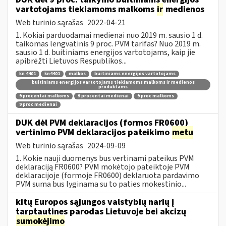
vartotojams tiekiamoms malkoms
ir
medienos
Web turinio sąrašas
2022-04-21
1. Kokiai parduodamai medienai nuo 2019 m. sausio 1 d.
taikomas lengvatinis 9 proc. PVM tarifas? Nuo 2019 m.
sausio 1 d. buitiniams energijos vartotojams, kaip jie
apibrėžti Lietuvos Respublikos...
kn 4401
kn4401
malkos
buitiniams energijos vartotojams
buitiniams energijos vartotojams tiekiamoms malkoms ir medienos
produktams
9 procentai malkoms
9 procentai medienai
9 proc malkoms
9 proc medienai
DUK dėl PVM deklaracijos (formos FR0600)
vertinimo PVM deklaracijos pateikimo
metu
Web turinio sąrašas
2024-09-09
1. Kokie nauji duomenys bus vertinami pateikus PVM
deklaraciją FR0600? PVM mokėtojo pateiktoje PVM
deklaracijoje (formoje FR0600) deklaruota pardavimo
PVM suma bus lyginama su to paties mokestinio...
kitų Europos sąjungos valstybių narių į
tarptautines parodas Lietuvoje bei akcizų
sumokėjimo