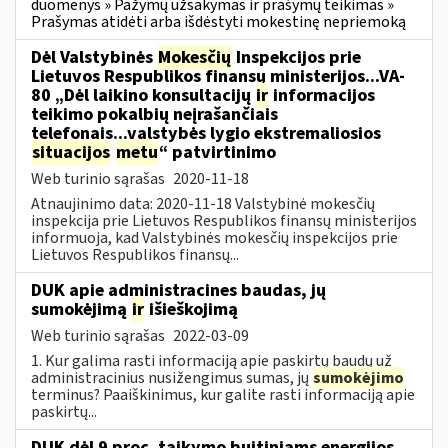
duomenys » Pažymų užsakymas ir prašymų teikimas »
Prašymas atidėti arba išdėstyti mokestinę nepriemoką
Dėl Valstybinės
Mokesčių
Inspekcijos prie
Lietuvos Respublikos finansų ministerijos...VA-
80 „Dėl laikino konsultacijų
ir
informacijos
teikimo pokalbių neįrašančiais
telefonais...valstybės lygio ekstremaliosios
situacijos
metu
“ patvirtinimo
Web turinio sąrašas
2020-11-18
Atnaujinimo data: 2020-11-18 Valstybinė mokesčių
inspekcija prie Lietuvos Respublikos finansų ministerijos
informuoja, kad Valstybinės mokesčių inspekcijos prie
Lietuvos Respublikos finansų...
DUK apie administracines baudas, jų
sumokėjimą
ir
išieškojimą
Web turinio sąrašas
2022-03-09
1. Kur galima rasti informaciją apie paskirtų baudų už
administracinius nusižengimus sumas, jų
sumokėjimo
terminus? Paaiškinimus, kur galite rasti informaciją apie
paskirtų...
DUK dėl 9 proc. taikymo buitiniams energijos