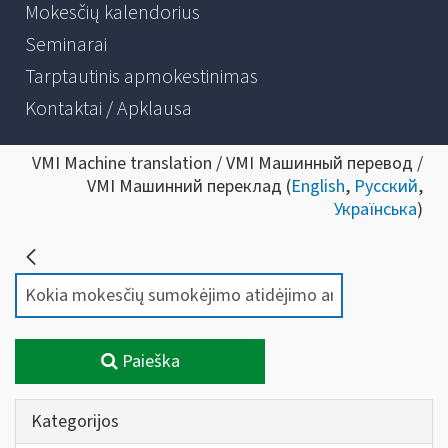
Mokesčių kalendorius
Seminarai
Tarptautinis apmokestinimas
Kontaktai / Apklausa
VMI Machine translation / VMI Машинный перевод /
VMI Машинний переклад (
English
,
Русский
,
Українська
)
Paieška
Kategorijos