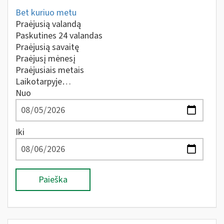
Bet kuriuo metu
Praėjusią valandą
Paskutines 24 valandas
Praėjusią savaitę
Praėjusį mėnesį
Praėjusiais metais
Laikotarpyje…
Nuo
Iki
Paieška