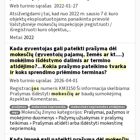
Web turinio sąrašas
2022-01-27
Atsižvelgdami į tai, kad nuo 2022 m. sausio 7 d. kuro
objektų eksploatuotojams panaikinta prievolė
Valstybinėje mokesčių inspekcijoje įregistruoti /
išregistruoti kuro objektus,...
Metai:
2022
Kada gyventojas gali pateikti prašymą dėl
mokesčių
(gyventojų pajamų, žemės
ar
kt....)
mokėjimo
išdėstymo
dalimis
ar
termino
atidėjimo
?...
Kokia
prašymo pateikimo
tvarka
ir
koks sprendimo priėmimo terminas?
Web turinio sąrašas
2026-04-01
Registraci
jos
numeris KM3150 Ši informacija skelbiama:
Prašymas išdėstyti
mokesčių
ar
baudų sumokėjimą
Aspektas Komentaras...
prašymas
mokestinė nepriemoka
mokestinės nepriemokos atidėjimas
Mokesčių žinyno kategorijos:
Prašymai, pažymos ir
mps
mokėjimo duomenys » Pažymų užsakymas ir prašymų
teikimas » Prašymas atidėti arba išdėstyti mokestinę
nepriemoką
Kada įmonė gali pateikti prašymą dėl
mokesčių