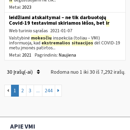
Metai:
2023
leidžiami atskaitymai – ne tik darbuotojų
Covid-19 testavimui skiriamos lėšos, bet
ir
Web turinio sąrašas
2021-01-07
Valstybinė
mokesčių
inspekcija (toliau – VMI)
informuoja, kad
ekstremalios
situacijos
dėl COVID-19
metu įmonės patirtos...
Metai:
2021
Pagrindinis:
Naujiena
30 Įrašų(-ai)
Rodoma nuo 1 iki 30 iš 7,292 irašų.
1
2
3
...
244
APIE VMI