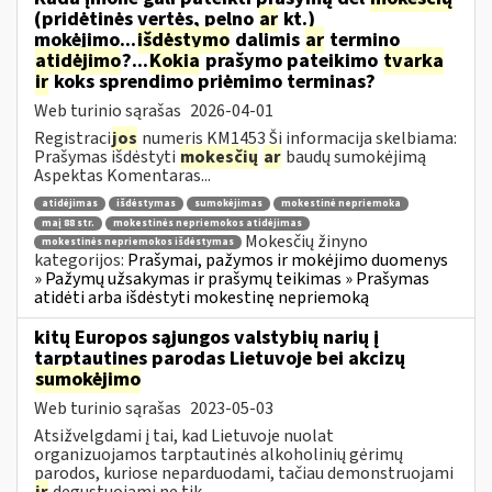
(pridėtinės vertės, pelno
ar
kt.)
mokėjimo...
išdėstymo
dalimis
ar
termino
atidėjimo
?...
Kokia
prašymo pateikimo
tvarka
ir
koks sprendimo priėmimo terminas?
Web turinio sąrašas
2026-04-01
Registraci
jos
numeris KM1453 Ši informacija skelbiama:
Prašymas išdėstyti
mokesčių
ar
baudų sumokėjimą
Aspektas Komentaras...
atidėjimas
išdėstymas
sumokėjimas
mokestinė nepriemoka
maį 88 str.
mokestinės nepriemokos atidėjimas
Mokesčių žinyno
mokestinės nepriemokos išdėstymas
kategorijos:
Prašymai, pažymos ir mokėjimo duomenys
» Pažymų užsakymas ir prašymų teikimas » Prašymas
atidėti arba išdėstyti mokestinę nepriemoką
kitų Europos sąjungos valstybių narių į
tarptautines parodas Lietuvoje bei akcizų
sumokėjimo
Web turinio sąrašas
2023-05-03
Atsižvelgdami į tai, kad Lietuvoje nuolat
organizuojamos tarptautinės alkoholinių gėrimų
parodos, kuriose neparduodami, tačiau demonstruojami
ir
degustuojami ne tik...