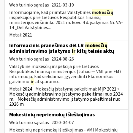
Web turinio sąrašas
2021-03-19
Informuojame, kad priimtas Valstybinės
mokesčių
inspekcijos prie Lietuvos Respublikos finansų
ministerijos viršininko 2021 m. kovo 4 d. įsakymas Nr. VA-
14 „Dėl Valstybinės...
Metai:
2021
Informacinis pranešimas dėl LR
mokesčių
administravimo įstatymo
ir
kitų teisės aktų
Web turinio sąrašas
2024-08-26
Valstybinė mokesčių inspekcija prie Lietuvos
Respublikos finansų ministerijos (toliau — VMI prie FM)
informuoja, kad siekdamas įgyvendinti Ekonomikos
gaivinimo
ir
atsparumo...
Metai:
2024
Mokesčių įstatymų pakeitimai:
MĮP 2021 »
Mokesčių administravimo įstatymo pakeitimai nuo 2024
m.
Mokesčių administravimo įstatymo pakeitimai nuo
2026 m.
Mokestinių nepriemokų išieškojimas
Web turinio sąrašas
2020-04-07
Mokestinių nepriemokų išieškojimas - VMI Mokestinių