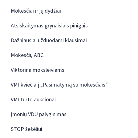
Mokesčiai ir jų dydžiai
Atsiskaitymas grynaisiais pinigais
Dažniausiai užduodami klausimai
Mokesčių ABC
Viktorina moksleiviams
VMI kviečia į „Pasimatymą su mokesčiais“
VMI turto aukcionai
Įmonių VDU palyginimas
STOP šešėliui