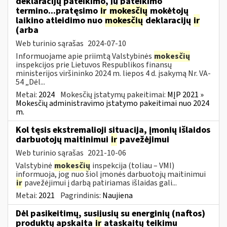
deklaracijų pateikimo, jų pateikimo
termino...pratęsimo
ir
mokesčių
mokėtojų
laikino atleidimo nuo
mokesčių
deklaracijų
ir
(arba
Web turinio sąrašas
2024-07-10
Informuojame apie priimtą Valstybinės
mokesčių
inspekcijos prie Lietuvos Respublikos finansų
ministerijos viršininko 2024 m. liepos 4 d. įsakymą Nr. VA-
54 „Dėl...
Metai:
2024
Mokesčių įstatymų pakeitimai:
MĮP 2021 »
Mokesčių administravimo įstatymo pakeitimai nuo 2024
m.
Kol tęsis ekstremalioji situacija, įmonių išlaidos
darbuotojų maitinimui
ir
pavežėjimui
Web turinio sąrašas
2021-10-06
Valstybinė
mokesčių
inspekcija (toliau – VMI)
informuoja, jog nuo šiol įmonės darbuotojų maitinimui
ir
pavežėjimui į darbą patiriamas išlaidas gali...
Metai:
2021
Pagrindinis:
Naujiena
Dėl pasikeitimų, susijusių su energinių (naftos)
produktų apskaita
ir
ataskaitų teikimu