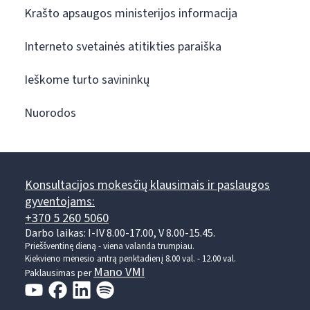
Krašto apsaugos ministerijos informacija
Interneto svetainės atitikties paraiška
Ieškome turto savininkų
Nuorodos
Konsultacijos mokesčių klausimais ir paslaugos
gyventojams:
+370 5 260 5060
Darbo laikas: I-IV 8.00-17.00, V 8.00-15.45.
Prieššventinę dieną - viena valanda trumpiau.
Kiekvieno mėnesio antrą penktadienį 8.00 val. - 12.00 val.
Mano VMI
Paklausimas per