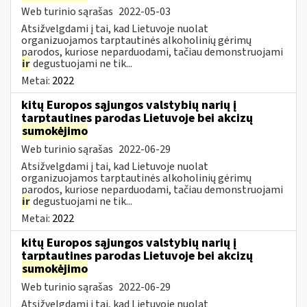
Web turinio sąrašas
2022-05-03
Atsižvelgdami į tai, kad Lietuvoje nuolat
organizuojamos tarptautinės alkoholinių gėrimų
parodos, kuriose neparduodami, tačiau demonstruojami
ir
degustuojami ne tik...
Metai:
2022
kitų Europos sąjungos valstybių narių į
tarptautines parodas Lietuvoje bei akcizų
sumokėjimo
Web turinio sąrašas
2022-06-29
Atsižvelgdami į tai, kad Lietuvoje nuolat
organizuojamos tarptautinės alkoholinių gėrimų
parodos, kuriose neparduodami, tačiau demonstruojami
ir
degustuojami ne tik...
Metai:
2022
kitų Europos sąjungos valstybių narių į
tarptautines parodas Lietuvoje bei akcizų
sumokėjimo
Web turinio sąrašas
2022-06-29
Atsižvelgdami į tai, kad Lietuvoje nuolat