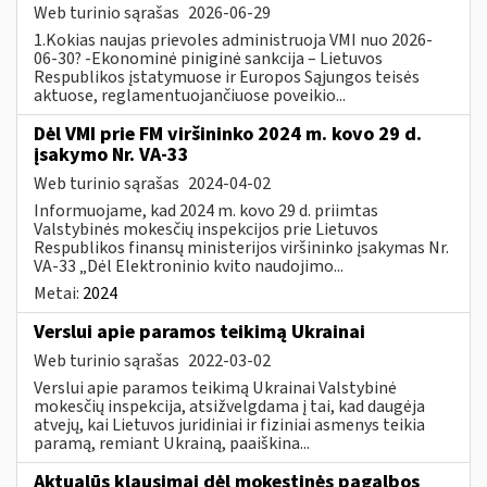
Web turinio sąrašas
2026-06-29
1.Kokias naujas prievoles administruoja VMI nuo 2026-
06-30? -Ekonominė piniginė sankcija – Lietuvos
Respublikos įstatymuose ir Europos Sąjungos teisės
aktuose, reglamentuojančiuose poveikio...
Dėl VMI prie FM viršininko 2024 m. kovo 29 d.
įsakymo Nr. VA-33
Web turinio sąrašas
2024-04-02
Informuojame, kad 2024 m. kovo 29 d. priimtas
Valstybinės mokesčių inspekcijos prie Lietuvos
Respublikos finansų ministerijos viršininko įsakymas Nr.
VA-33 „Dėl Elektroninio kvito naudojimo...
Metai:
2024
Verslui apie paramos teikimą Ukrainai
Web turinio sąrašas
2022-03-02
Verslui apie paramos teikimą Ukrainai Valstybinė
mokesčių inspekcija, atsižvelgdama į tai, kad daugėja
atvejų, kai Lietuvos juridiniai ir fiziniai asmenys teikia
paramą, remiant Ukrainą, paaiškina...
Aktualūs klausimai dėl mokestinės pagalbos