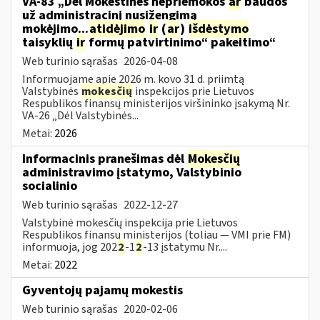
VA-83 „Dėl Mokestinės nepriemokos
ar
baudos
už administracinį nusižengimą
mokėjimo...
atidėjimo
ir
(
ar
)
išdėstymo
taisyklių
ir
formų patvirtinimo“ pakeitimo“
Web turinio sąrašas
2026-04-08
Informuojame apie 2026 m. kovo 31 d. priimtą
Valstybinės
mokesčių
inspekcijos prie Lietuvos
Respublikos finansų ministerijos viršininko įsakymą Nr.
VA-26 „Dėl Valstybinės...
Metai:
2026
Informacinis pranešimas dėl
Mokesčių
administravimo įstatymo, Valstybinio
socialinio
Web turinio sąrašas
2022-12-27
Valstybinė mokesčių inspekcija prie Lietuvos
Respublikos finansų ministerijos (toliau — VMI prie FM)
informuoja, jog 202
2
-1
2
-13 įstatymu Nr....
Metai:
2022
Gyventojų pajamų mokestis
Web turinio sąrašas
2020-02-06