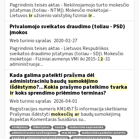
Pagrindinis teisės aktas - Nekilnojamojo turto mokesčio
įstatymas (toliau - NTMĮ). Mokesčio mokėtojai -
Lietuvos
ir
užsienio valstybių fiziniai
ir
...
Privalomojo sveikatos draudimo (toliau - PSD)
įmokos
Web turinio sąrašas
2020-02-27
Pagrindinis teisės aktas - Lietuvos Respublikos
sveikatos draudimo įstatymas (toliau – SDĮ). Mokesčio
mokėtojai - Fiziniai asmenys VMI iki 2015-1
2
-31
administruoja:...
Kada galima pateikti prašymą dėl
administracinių baudų
sumokėjimo
išdėstymo
?...
Kokia
prašymo pateikimo
tvarka
ir
koks sprendimo priėmimo terminas?
Web turinio sąrašas
2026-04-01
Registracijos numeris KM1457 Ši informacija skelbiama:
Prašymas išdėstyti
mokesčių
ar
baudų sumokėjimą
Aspektas Komentaras Susidūrus su...
atidėjimas
išdėstymas
nauda
mokestinė nepriemoka
administracinis nusižengimas
maį 88 str.
mokestinės paskolos sutartis
bauda už administracinį nusižengimą
supaprastintas procesas