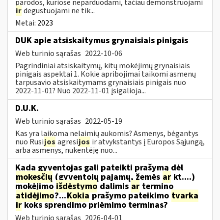
parodos, kuriose neparduodami, tačiau demonstruojami
ir
degustuojami ne tik...
Metai:
2023
DUK apie atsiskaitymus grynaisiais pinigais
Web turinio sąrašas
2022-10-06
Pagrindiniai atsiskaitymų, kitų mokėjimų grynaisiais
pinigais aspektai 1. Kokie apribojimai taikomi asmenų
tarpusavio atsiskaitymams grynaisiais pinigais nuo
2022-11-01? Nuo 2022-11-01 įsigalioja...
D.U.K.
Web turinio sąrašas
2022-05-19
Kas yra laikoma nelaimių aukomis? Asmenys, bėgantys
nuo Rusi
jos
agresi
jos
ir atvykstantys į Europos Sąjungą,
arba asmenys, nukentėję nuo...
Kada gyventojas gali pateikti prašymą dėl
mokesčių
(gyventojų pajamų, žemės
ar
kt....)
mokėjimo
išdėstymo
dalimis
ar
termino
atidėjimo
?...
Kokia
prašymo pateikimo
tvarka
ir
koks sprendimo priėmimo terminas?
Web turinio sąrašas
2026-04-01