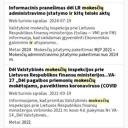
Informacinis pranešimas dėl LR
mokesčių
administravimo įstatymo
ir
kitų teisės aktų
Web turinio sąrašas
2024-07-19
Valstybinė mokesčių inspekcija prie Lietuvos
Respublikos finansų ministerijos (toliau — VMI prie FM)
informuoja, kad siekdamas įgyvendinti Ekonomikos
gaivinimo
ir
atsparumo...
Metai:
2024
Mokesčių įstatymų pakeitimai:
MĮP 2021 »
Mokesčių administravimo įstatymo pakeitimai nuo 2024
m.
Dėl Valstybinės
mokesčių
inspekcijos prie
Lietuvos Respublikos finansų ministerijos...VA-
27 „Dėl pagalbos priemonių
mokesčių
mokėtojams, paveiktiems koronaviruso (COVID
Web turinio sąrašas
2021-03-19
Informuojame, kad priimtas Valstybinės
mokesčių
inspekcijos prie Lietuvos Respublikos finansų
ministerijos viršininko 2021 m. kovo 4 d. įsakymas Nr. VA-
14 „Dėl Valstybinės...
Metai:
2021