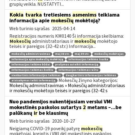
grupių veikla. NUSTATYTI...
Kokia
tvarka
tretiesiems
asmenims
teikiama
informacija apie
mokesčių
mokėtoją?
Web turinio sąrašas
2025-04-14
Registracijos numeris KM0140 Ši informacija skelbiama:
Mokesčių
administratoriaus ir
mokesčių
mokėtojo
teisės ir pareigos (32-42 str.) Informacija...
mokesčių administravimas
maį 38 str.
maį 39 str.
mokesčių mokėtojas
informacija apie mokesčių mokėtoją
informacijos teikimo tvarka
informacijos teikimo būdai
prašymas suteikti informaciją
informacijos teikimas žodžiu
informacijos teikimas raštu
vienkartinis informacijos teikimas
daugkartinis informacijos teikimas
Mokesčių žinyno kategorijos:
atsisakymas teikti informaciją
Mokesčių administravimas » Mokesčių administratoriaus
ir mokesčių mokėtojo teisės ir pareigos (32-42 s
Nuo pandemijos nukentėjusiam verslui VMI
mokestinės paskolos sutartys
2
metams –...be
palūkanų
ir
be klausimų
Web turinio sąrašas
2020-10-27
Neigiamą COVID-19 poveikį patyrę
mokesčių
mokėtojai, kreiptis į VMI dėl mokestinės paskolos