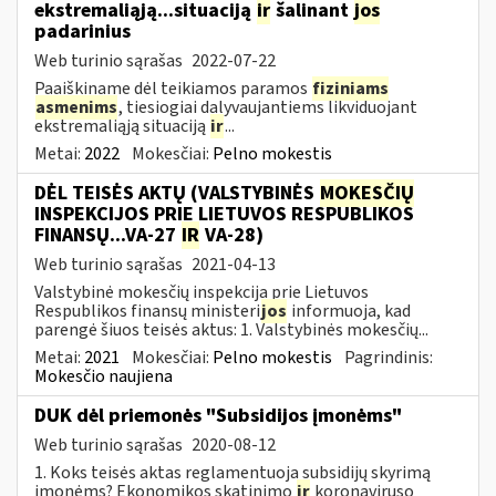
ekstremaliąją...situaciją
ir
šalinant
jos
padarinius
Web turinio sąrašas
2022-07-22
Paaiškiname dėl teikiamos paramos
fiziniams
asmenims
, tiesiogiai dalyvaujantiems likviduojant
ekstremaliąją situaciją
ir
...
Metai:
2022
Mokesčiai:
Pelno mokestis
DĖL TEISĖS AKTŲ (VALSTYBINĖS
MOKESČIŲ
INSPEKCIJOS PRIE LIETUVOS RESPUBLIKOS
FINANSŲ...VA-27
IR
VA-28)
Web turinio sąrašas
2021-04-13
Valstybinė mokesčių inspekcija prie Lietuvos
Respublikos finansų ministeri
jos
informuoja, kad
parengė šiuos teisės aktus: 1. Valstybinės mokesčių...
Metai:
2021
Mokesčiai:
Pelno mokestis
Pagrindinis:
Mokesčio naujiena
DUK dėl priemonės "Subsidijos įmonėms"
Web turinio sąrašas
2020-08-12
1. Koks teisės aktas reglamentuoja subsidijų skyrimą
įmonėms? Ekonomikos skatinimo
ir
koronaviruso