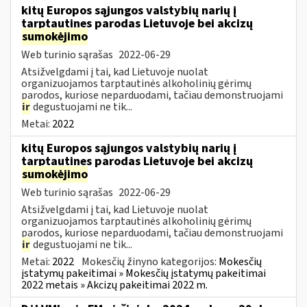
kitų Europos sąjungos valstybių narių į
tarptautines parodas Lietuvoje bei akcizų
sumokėjimo
Web turinio sąrašas
2022-06-29
Atsižvelgdami į tai, kad Lietuvoje nuolat
organizuojamos tarptautinės alkoholinių gėrimų
parodos, kuriose neparduodami, tačiau demonstruojami
ir
degustuojami ne tik...
Metai:
2022
kitų Europos sąjungos valstybių narių į
tarptautines parodas Lietuvoje bei akcizų
sumokėjimo
Web turinio sąrašas
2022-06-29
Atsižvelgdami į tai, kad Lietuvoje nuolat
organizuojamos tarptautinės alkoholinių gėrimų
parodos, kuriose neparduodami, tačiau demonstruojami
ir
degustuojami ne tik...
Metai:
2022
Mokesčių žinyno kategorijos:
Mokesčių
įstatymų pakeitimai » Mokesčių įstatymų pakeitimai
2022 metais » Akcizų pakeitimai 2022 m.