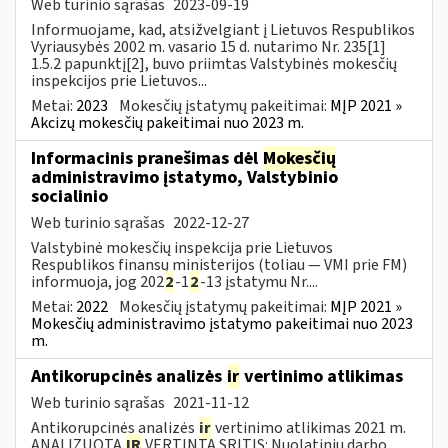
Web turinio sąrašas
2023-09-19
Informuojame, kad, atsižvelgiant į Lietuvos Respublikos
Vyriausybės 2002 m. vasario 15 d. nutarimo Nr. 235[1]
1.5.2 papunktį[2], buvo priimtas Valstybinės mokesčių
inspekcijos prie Lietuvos...
Metai:
2023
Mokesčių įstatymų pakeitimai:
MĮP 2021 »
Akcizų mokesčių pakeitimai nuo 2023 m.
Informacinis pranešimas dėl
Mokesčių
administravimo įstatymo, Valstybinio
socialinio
Web turinio sąrašas
2022-12-27
Valstybinė mokesčių inspekcija prie Lietuvos
Respublikos finansų ministerijos (toliau — VMI prie FM)
informuoja, jog 202
2
-1
2
-13 įstatymu Nr....
Metai:
2022
Mokesčių įstatymų pakeitimai:
MĮP 2021 »
Mokesčių administravimo įstatymo pakeitimai nuo 2023
m.
Antikorupcinės analizės
ir
vertinimo atlikimas
Web turinio sąrašas
2021-11-12
Antikorupcinės analizės
ir
vertinimo atlikimas 2021 m.
ANALIZUOTA
IR
VERTINTA SRITIS: Nuolatinių darbo