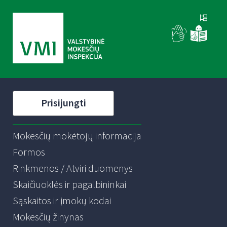
Prisijungti
Mokesčių mokėtojų informacija
Formos
Rinkmenos / Atviri duomenys
Skaičiuoklės ir pagalbininkai
Sąskaitos ir įmokų kodai
Mokesčių žinynas