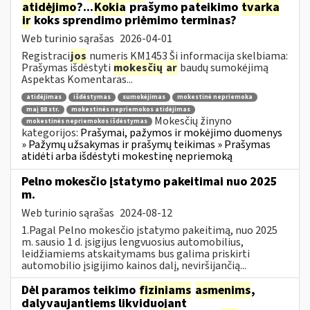
atidėjimo
?...
Kokia
prašymo pateikimo
tvarka
ir
koks sprendimo priėmimo terminas?
Web turinio sąrašas
2026-04-01
Registraci
jos
numeris KM1453 Ši informacija skelbiama:
Prašymas išdėstyti
mokesčių
ar
baudų sumokėjimą
Aspektas Komentaras...
atidėjimas
išdėstymas
sumokėjimas
mokestinė nepriemoka
maį 88 str.
mokestinės nepriemokos atidėjimas
Mokesčių žinyno
mokestinės nepriemokos išdėstymas
kategorijos:
Prašymai, pažymos ir mokėjimo duomenys
» Pažymų užsakymas ir prašymų teikimas » Prašymas
atidėti arba išdėstyti mokestinę nepriemoką
Pelno mokesčio įstatymo pakeitimai nuo 2025
m.
Web turinio sąrašas
2024-08-12
1.Pagal Pelno mokesčio įstatymo pakeitimą, nuo 2025
m. sausio 1 d. įsigijus lengvuosius automobilius,
leidžiamiems atskaitymams bus galima priskirti
automobilio įsigijimo kainos dalį, neviršijančią...
Dėl paramos teikimo
fiziniams
asmenims
,
dalyvaujantiems likviduojant