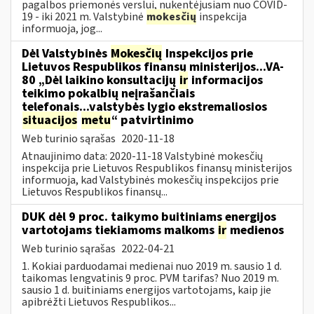
pagalbos priemonės verslui, nukentėjusiam nuo COVID-
19 - iki 2021 m. Valstybinė
mokesčių
inspekcija
informuoja, jog...
Dėl Valstybinės
Mokesčių
Inspekcijos prie
Lietuvos Respublikos finansų ministerijos...VA-
80 „Dėl laikino konsultacijų
ir
informacijos
teikimo pokalbių neįrašančiais
telefonais...valstybės lygio ekstremaliosios
situacijos
metu
“ patvirtinimo
Web turinio sąrašas
2020-11-18
Atnaujinimo data: 2020-11-18 Valstybinė mokesčių
inspekcija prie Lietuvos Respublikos finansų ministerijos
informuoja, kad Valstybinės mokesčių inspekcijos prie
Lietuvos Respublikos finansų...
DUK dėl 9 proc. taikymo buitiniams energijos
vartotojams tiekiamoms malkoms
ir
medienos
Web turinio sąrašas
2022-04-21
1. Kokiai parduodamai medienai nuo 2019 m. sausio 1 d.
taikomas lengvatinis 9 proc. PVM tarifas? Nuo 2019 m.
sausio 1 d. buitiniams energijos vartotojams, kaip jie
apibrėžti Lietuvos Respublikos...