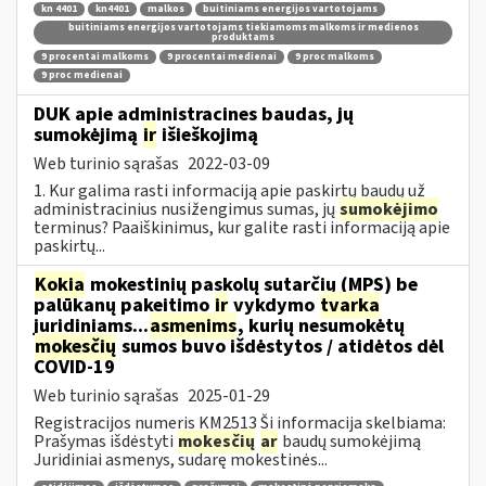
kn 4401
kn4401
malkos
buitiniams energijos vartotojams
buitiniams energijos vartotojams tiekiamoms malkoms ir medienos
produktams
9 procentai malkoms
9 procentai medienai
9 proc malkoms
9 proc medienai
DUK apie administracines baudas, jų
sumokėjimą
ir
išieškojimą
Web turinio sąrašas
2022-03-09
1. Kur galima rasti informaciją apie paskirtų baudų už
administracinius nusižengimus sumas, jų
sumokėjimo
terminus? Paaiškinimus, kur galite rasti informaciją apie
paskirtų...
Kokia
mokestinių paskolų sutarčių (MPS) be
palūkanų pakeitimo
ir
vykdymo
tvarka
juridiniams...
asmenims
, kurių nesumokėtų
mokesčių
sumos buvo išdėstytos / atidėtos dėl
COVID-19
Web turinio sąrašas
2025-01-29
Registracijos numeris KM2513 Ši informacija skelbiama:
Prašymas išdėstyti
mokesčių
ar
baudų sumokėjimą
Juridiniai asmenys, sudarę mokestinės...