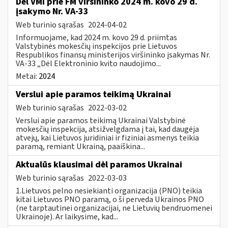
Dėl VMI prie FM viršininko 2024 m. kovo 29 d.
įsakymo Nr. VA-33
Web turinio sąrašas
2024-04-02
Informuojame, kad 2024 m. kovo 29 d. priimtas
Valstybinės mokesčių inspekcijos prie Lietuvos
Respublikos finansų ministerijos viršininko įsakymas Nr.
VA-33 „Dėl Elektroninio kvito naudojimo...
Metai:
2024
Verslui apie paramos teikimą Ukrainai
Web turinio sąrašas
2022-03-02
Verslui apie paramos teikimą Ukrainai Valstybinė
mokesčių inspekcija, atsižvelgdama į tai, kad daugėja
atvejų, kai Lietuvos juridiniai ir fiziniai asmenys teikia
paramą, remiant Ukrainą, paaiškina...
Aktualūs klausimai dėl paramos Ukrainai
Web turinio sąrašas
2022-03-03
1.Lietuvos pelno nesiekianti organizacija (PNO) teikia
kitai Lietuvos PNO paramą, o ši perveda Ukrainos PNO
(ne tarptautinei organizacijai, ne Lietuvių bendruomenei
Ukrainoje). Ar laikysime, kad...