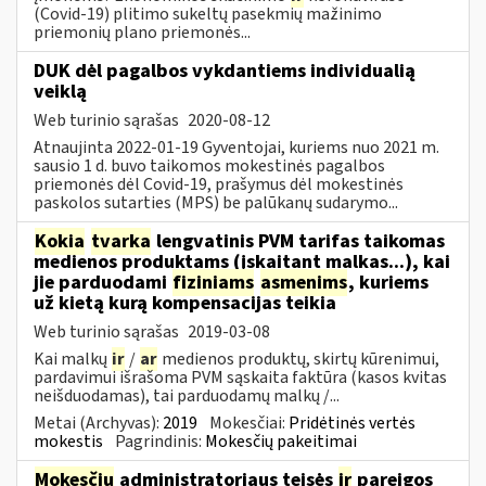
(Covid-19) plitimo sukeltų pasekmių mažinimo
priemonių plano priemonės...
DUK dėl pagalbos vykdantiems individualią
veiklą
Web turinio sąrašas
2020-08-12
Atnaujinta 2022-01-19 Gyventojai, kuriems nuo 2021 m.
sausio 1 d. buvo taikomos mokestinės pagalbos
priemonės dėl Covid-19, prašymus dėl mokestinės
paskolos sutarties (MPS) be palūkanų sudarymo...
Kokia
tvarka
lengvatinis PVM tarifas taikomas
medienos produktams (įskaitant malkas...), kai
jie parduodami
fiziniams
asmenims
, kuriems
už kietą kurą kompensacijas teikia
Web turinio sąrašas
2019-03-08
Kai malkų
ir
/
ar
medienos produktų, skirtų kūrenimui,
pardavimui išrašoma PVM sąskaita faktūra (kasos kvitas
neišduodamas), tai parduodamų malkų /...
Metai (Archyvas):
2019
Mokesčiai:
Pridėtinės vertės
mokestis
Pagrindinis:
Mokesčių pakeitimai
Mokesčių
administratoriaus teisės
ir
pareigos