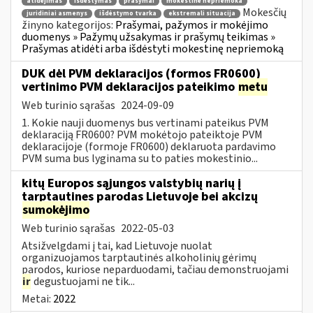
atidėjimas
išdėstymas
prašymai
mokestinė nepriemoka
Mokesčių
juridiniai asmenys
išdėstymo tvarka
ekstremali situacija
žinyno kategorijos:
Prašymai, pažymos ir mokėjimo
duomenys » Pažymų užsakymas ir prašymų teikimas »
Prašymas atidėti arba išdėstyti mokestinę nepriemoką
DUK dėl PVM deklaracijos (formos FR0600)
vertinimo PVM deklaracijos pateikimo
metu
Web turinio sąrašas
2024-09-09
1. Kokie nauji duomenys bus vertinami pateikus PVM
deklaraciją FR0600? PVM mokėtojo pateiktoje PVM
deklaracijoje (formoje FR0600) deklaruota pardavimo
PVM suma bus lyginama su to paties mokestinio...
kitų Europos sąjungos valstybių narių į
tarptautines parodas Lietuvoje bei akcizų
sumokėjimo
Web turinio sąrašas
2022-05-03
Atsižvelgdami į tai, kad Lietuvoje nuolat
organizuojamos tarptautinės alkoholinių gėrimų
parodos, kuriose neparduodami, tačiau demonstruojami
ir
degustuojami ne tik...
Metai:
2022