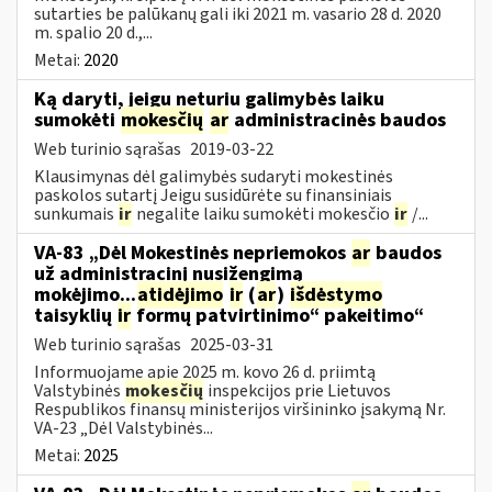
sutarties be palūkanų gali iki 2021 m. vasario 28 d. 2020
m. spalio 20 d.,...
Metai:
2020
Ką daryti, jeigu neturiu galimybės laiku
sumokėti
mokesčių
ar
administracinės baudos
Web turinio sąrašas
2019-03-22
Klausimynas dėl galimybės sudaryti mokestinės
paskolos sutartį Jeigu susidūrėte su finansiniais
sunkumais
ir
negalite laiku sumokėti mokesčio
ir
/...
VA-83 „Dėl Mokestinės nepriemokos
ar
baudos
už administracinį nusižengimą
mokėjimo...
atidėjimo
ir
(
ar
)
išdėstymo
taisyklių
ir
formų patvirtinimo“ pakeitimo“
Web turinio sąrašas
2025-03-31
Informuojame apie 2025 m. kovo 26 d. priimtą
Valstybinės
mokesčių
inspekcijos prie Lietuvos
Respublikos finansų ministerijos viršininko įsakymą Nr.
VA-23 „Dėl Valstybinės...
Metai:
2025