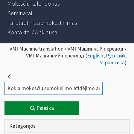
Mokesčių kalendorius
Seminarai
Tarptautinis apmokestinimas
Kontaktai / Apklausa
VMI Machine translation / VMI Машинный перевод /
VMI Машинний переклад (
English
,
Русский
,
Українська
)
Paieška
Kategorijos