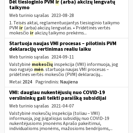
Dėl tiesioginio PVM
ir
(arba) akcizų lengvatų
taikymo
Web turinio sąrašas
2023-08-28
1. Teisės aktai, reglamentuojantys tiesioginio taikymo
PVM
ir
(arba) akcizų lengvatas. • Pridėtinės vertės
mokesčio
ir
akcizų taikymo prekėms...
Startuoja naujas VMI procesas – pilotinis PVM
deklaracijų vertinimas realiu laiku
Web turinio sąrašas
2024-09-11
Valstybinė
mokesčių
inspekcija (VMI) informuoja, jog
nuo rugsėjo
mėn
. startuoja naujas VMI procesas –
pridėtinės vertės mokesčio (PVM) deklaracijų...
Metai:
2024
Pagrindinis:
Naujiena
VMI: daugiau nukentėjusių nuo COVID-19
verslininkų gali teikti paraišką subsidijai
Web turinio sąrašas
2021-04-07
Valstybinė mokesčių inspekcija (toliau – VMI)
informuoja, jog įsigaliojus subsidijų nuo COVID-19
nukentėjusioms įmonėms Aprašo pakeitimui,
individualioms įmonėms, mažosioms bendrijoms,...