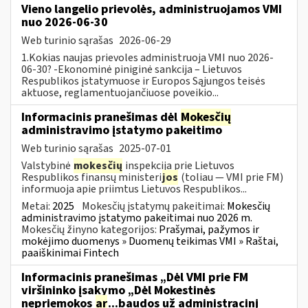
Vieno langelio prievolės, administruojamos VMI
nuo 2026-06-30
Web turinio sąrašas
2026-06-29
1.Kokias naujas prievoles administruoja VMI nuo 2026-
06-30? -Ekonominė piniginė sankcija – Lietuvos
Respublikos įstatymuose ir Europos Sąjungos teisės
aktuose, reglamentuojančiuose poveikio...
Informacinis pranešimas dėl
Mokesčių
administravimo įstatymo pakeitimo
Web turinio sąrašas
2025-07-01
Valstybinė
mokesčių
inspekcija prie Lietuvos
Respublikos finansų ministeri
jos
(toliau — VMI prie FM)
informuoja apie priimtus Lietuvos Respublikos...
Metai:
2025
Mokesčių įstatymų pakeitimai:
Mokesčių
administravimo įstatymo pakeitimai nuo 2026 m.
Mokesčių žinyno kategorijos:
Prašymai, pažymos ir
mokėjimo duomenys » Duomenų teikimas VMI » Raštai,
paaiškinimai Fintech
Informacinis pranešimas „Dėl VMI prie FM
viršininko įsakymo „Dėl Mokestinės
nepriemokos
ar
...baudos už administracinį