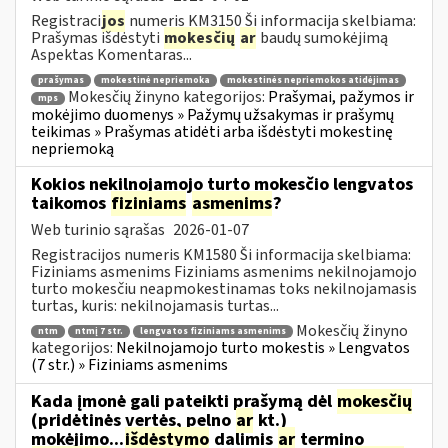
Registraci
jos
numeris KM3150 Ši informacija skelbiama:
Prašymas išdėstyti
mokesčių
ar
baudų sumokėjimą
Aspektas Komentaras...
prašymas
mokestinė nepriemoka
mokestinės nepriemokos atidėjimas
Mokesčių žinyno kategorijos:
Prašymai, pažymos ir
mps
mokėjimo duomenys » Pažymų užsakymas ir prašymų
teikimas » Prašymas atidėti arba išdėstyti mokestinę
nepriemoką
Kokios nekilnojamojo turto mokesčio lengvatos
taikomos
fiziniams
asmenims
?
Web turinio sąrašas
2026-01-07
Registracijos numeris KM1580 Ši informacija skelbiama:
Fiziniams asmenims Fiziniams asmenims nekilnojamojo
turto mokesčiu neapmokestinamas toks nekilnojamasis
turtas, kuris: nekilnojamasis turtas...
Mokesčių žinyno
ntm
ntmį 7 str.
lengvatos fiziniams asmenims
kategorijos:
Nekilnojamojo turto mokestis » Lengvatos
(7 str.) » Fiziniams asmenims
Kada įmonė gali pateikti prašymą dėl
mokesčių
(pridėtinės vertės, pelno
ar
kt.)
mokėjimo...
išdėstymo
dalimis
ar
termino