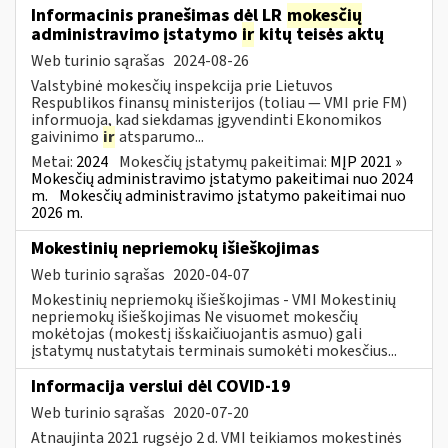
Informacinis pranešimas dėl LR
mokesčių
administravimo įstatymo
ir
kitų teisės aktų
Web turinio sąrašas
2024-08-26
Valstybinė mokesčių inspekcija prie Lietuvos
Respublikos finansų ministerijos (toliau — VMI prie FM)
informuoja, kad siekdamas įgyvendinti Ekonomikos
gaivinimo
ir
atsparumo...
Metai:
2024
Mokesčių įstatymų pakeitimai:
MĮP 2021 »
Mokesčių administravimo įstatymo pakeitimai nuo 2024
m.
Mokesčių administravimo įstatymo pakeitimai nuo
2026 m.
Mokestinių nepriemokų išieškojimas
Web turinio sąrašas
2020-04-07
Mokestinių nepriemokų išieškojimas - VMI Mokestinių
nepriemokų išieškojimas Ne visuomet mokesčių
mokėtojas (mokestį išskaičiuojantis asmuo) gali
įstatymų nustatytais terminais sumokėti mokesčius...
Informacija verslui dėl COVID-19
Web turinio sąrašas
2020-07-20
Atnaujinta 2021 rugsėjo 2 d. VMI teikiamos mokestinės