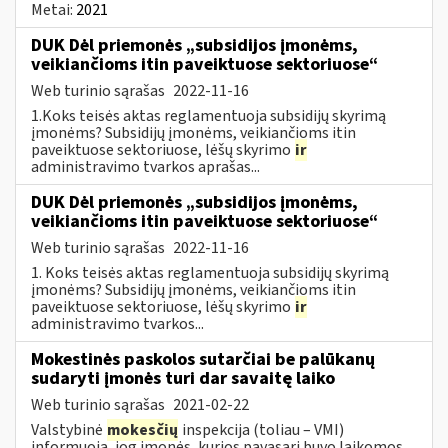
Metai:
2021
DUK Dėl priemonės „subsidijos įmonėms,
veikiančioms itin paveiktuose sektoriuose“
Web turinio sąrašas
2022-11-16
1.Koks teisės aktas reglamentuoja subsidijų skyrimą
įmonėms? Subsidijų įmonėms, veikiančioms itin
paveiktuose sektoriuose, lėšų skyrimo
ir
administravimo tvarkos aprašas...
DUK Dėl priemonės „subsidijos įmonėms,
veikiančioms itin paveiktuose sektoriuose“
Web turinio sąrašas
2022-11-16
1. Koks teisės aktas reglamentuoja subsidijų skyrimą
įmonėms? Subsidijų įmonėms, veikiančioms itin
paveiktuose sektoriuose, lėšų skyrimo
ir
administravimo tvarkos...
Mokestinės paskolos sutarčiai be palūkanų
sudaryti įmonės turi dar savaitę laiko
Web turinio sąrašas
2021-02-22
Valstybinė
mokesčių
inspekcija (toliau – VMI)
informuoja, jog įmonės, kurios pavasarį buvo laikomos