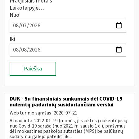
Praėjusiais metais
Laikotarpyje…
Nuo
Iki
Paieška
DUK - Su finansiniais sunkumais dėl COVID-19
nulemtų padarinių susiduriančiam verslui
Web turinio sąrašas
2020-07-21
Atnaujinta: 2022-01-19 Įmonės, įtrauktos į nukentėjusių
nuo Covid-19 sąrašą (nuo 2021 m. sausio 1 d.), prašymus
dėl mokestinės paskolos sutarties (MPS) be palūkanų
sudarymui galėjo pateikti iki...