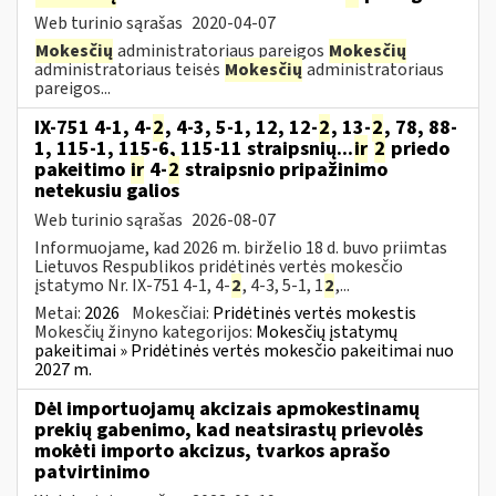
Web turinio sąrašas
2020-04-07
Mokesčių
administratoriaus pareigos
Mokesčių
administratoriaus teisės
Mokesčių
administratoriaus
pareigos...
IX-751 4-1, 4-
2
, 4-3, 5-1, 12, 12-
2
, 13-
2
, 78, 88-
1, 115-1, 115-6, 115-11 straipsnių...
ir
2
priedo
pakeitimo
ir
4-
2
straipsnio pripažinimo
netekusiu galios
Web turinio sąrašas
2026-08-07
Informuojame, kad 2026 m. birželio 18 d. buvo priimtas
Lietuvos Respublikos pridėtinės vertės mokesčio
įstatymo Nr. IX-751 4-1, 4-
2
, 4-3, 5-1, 1
2
,...
Metai:
2026
Mokesčiai:
Pridėtinės vertės mokestis
Mokesčių žinyno kategorijos:
Mokesčių įstatymų
pakeitimai » Pridėtinės vertės mokesčio pakeitimai nuo
2027 m.
Dėl importuojamų akcizais apmokestinamų
prekių gabenimo, kad neatsirastų prievolės
mokėti importo akcizus, tvarkos aprašo
patvirtinimo