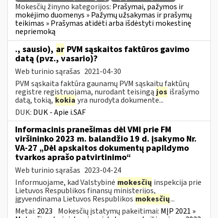
Mokesčių žinyno kategorijos:
Prašymai, pažymos ir
mokėjimo duomenys » Pažymų užsakymas ir prašymų
teikimas » Prašymas atidėti arba išdėstyti mokestinę
nepriemoką
., sausio),
ar
PVM sąskaitos faktūros gavimo
datą (pvz., vasario)?
Web turinio sąrašas
2021-04-30
PVM sąskaita faktūra gaunamų PVM sąskaitų faktūrų
registre registruojama, nurodant teisingą
jos
išrašymo
datą, tokią,
kokia
yra nurodyta dokumente...
DUK:
DUK - Apie i.SAF
Informacinis pranešimas dėl VMI prie FM
viršininko 2023 m. balandžio 19 d. įsakymo Nr.
VA-27 „Dėl apskaitos dokumentų papildymo
tvarkos aprašo patvirtinimo“
Web turinio sąrašas
2023-04-24
Informuojame, kad Valstybinė
mokesčių
inspekcija prie
Lietuvos Respublikos finansų ministerijos,
įgyvendinama Lietuvos Respublikos
mokesčių
...
Metai:
2023
Mokesčių įstatymų pakeitimai:
MĮP 2021 »