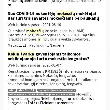
Mokesčių administravimo įstatymo pakeitimai nuo 2023
m.
Nuo COVID-19 nukentėję
mokesčių
mokėtojai
dar turi tris savaites mokesčiams be palūkanų
Web turinio sąrašas
2021-08-10
Valstybinė
mokesčių
inspekcija (toliau – VMI)
informuoja, jog į nukentėjusių nuo COVID-19 sąrašus
įtrauktos įmonės
ir
individualią veiklą vykdantys...
Metai:
2021
Pagrindinis:
Naujiena
Kokia
tvarka
gyventojams taikomos
nekilnojamojo turto mokesčio lengvatos?
Web turinio sąrašas
2026-01-07
Registracijos numeris KM1581 Ši informacija skelbiama:
Fiziniams asmenims Mokesčių lengvatos
apmokestinamajam nekilnojamajam turtui taikomos
tokia tvarka: Įgijus teisę į lengvatą, lengvata...
ntm
ntmį 7 str. 4 d.
lengvatos fiziniams asmenims
Mokesčių
nekilnojamojo turto mokesčio lengvatų taikymo tvarka
žinyno kategorijos:
Nekilnojamojo turto mokestis »
Lengvatos (7 str.) » Fiziniams asmenims