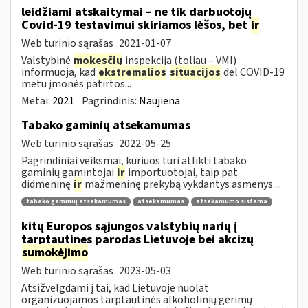
leidžiami atskaitymai – ne tik darbuotojų
Covid-19 testavimui skiriamos lėšos, bet
ir
Web turinio sąrašas
2021-01-07
Valstybinė
mokesčių
inspekcija (toliau – VMI)
informuoja, kad
ekstremalios
situacijos
dėl COVID-19
metu įmonės patirtos...
Metai:
2021
Pagrindinis:
Naujiena
Tabako gaminių atsekamumas
Web turinio sąrašas
2022-05-25
Pagrindiniai veiksmai, kuriuos turi atlikti tabako
gaminių gamintojai
ir
importuotojai, taip pat
didmeninę
ir
mažmeninę prekybą vykdantys asmenys ...
tabako gaminių atsekamumas
atsekamumas
atsekamumo sistema
kitų Europos sąjungos valstybių narių į
tarptautines parodas Lietuvoje bei akcizų
sumokėjimo
Web turinio sąrašas
2023-05-03
Atsižvelgdami į tai, kad Lietuvoje nuolat
organizuojamos tarptautinės alkoholinių gėrimų