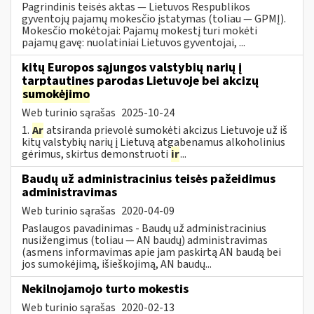
Pagrindinis teisės aktas — Lietuvos Respublikos
gyventojų pajamų mokesčio įstatymas (toliau — GPMĮ).
Mokesčio mokėtojai: Pajamų mokestį turi mokėti
pajamų gavę: nuolatiniai Lietuvos gyventojai, ...
kitų Europos sąjungos valstybių narių į
tarptautines parodas Lietuvoje bei akcizų
sumokėjimo
Web turinio sąrašas
2025-10-24
1.
Ar
atsiranda prievolė sumokėti akcizus Lietuvoje už iš
kitų valstybių narių į Lietuvą atgabenamus alkoholinius
gėrimus, skirtus demonstruoti
ir
...
Baudų už administracinius teisės pažeidimus
administravimas
Web turinio sąrašas
2020-04-09
Paslaugos pavadinimas - Baudų už administracinius
nusižengimus (toliau — AN baudų) administravimas
(asmens informavimas apie jam paskirtą AN baudą bei
jos sumokėjimą, išieškojimą, AN baudų...
Nekilnojamojo turto mokestis
Web turinio sąrašas
2020-02-13