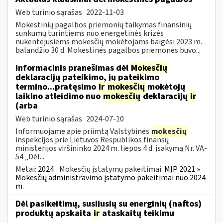
Web turinio sąrašas
2022-11-03
Mokestinių pagalbos priemonių taikymas finansinių
sunkumų turintiems nuo energetinės krizės
nukentėjusiems mokesčių mokėtojams baigėsi 2023 m.
balandžio 30 d. Mokestinės pagalbos priemonės buvo...
Informacinis pranešimas dėl
Mokesčių
deklaracijų pateikimo, jų pateikimo
termino...pratęsimo
ir
mokesčių
mokėtojų
laikino atleidimo nuo
mokesčių
deklaracijų
ir
(arba
Web turinio sąrašas
2024-07-10
Informuojame apie priimtą Valstybinės
mokesčių
inspekcijos prie Lietuvos Respublikos finansų
ministerijos viršininko 2024 m. liepos 4 d. įsakymą Nr. VA-
54 „Dėl...
Metai:
2024
Mokesčių įstatymų pakeitimai:
MĮP 2021 »
Mokesčių administravimo įstatymo pakeitimai nuo 2024
m.
Dėl pasikeitimų, susijusių su energinių (naftos)
produktų apskaita
ir
ataskaitų teikimu