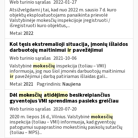
Web turinio sąrašas
2022-01-27
Atsižvelgdami į tai, kad nuo 2022 m. sausio 7 d. kuro
objektų eksploatuotojams panaikinta prievolė
Valstybinėje mokesčių inspekcijoje įregistruoti /
išregistruoti kuro objektus,...
Metai:
2022
Kol tęsis ekstremalioji situacija, įmonių išlaidos
darbuotojų maitinimui
ir
pavežėjimui
Web turinio sąrašas
2021-10-06
Valstybinė
mokesčių
inspekcija (toliau – VMI)
informuoja, jog nuo šiol įmonės darbuotojų maitinimui
ir
pavežėjimui į darbą patiriamas išlaidas gali...
Metai:
2021
Pagrindinis:
Naujiena
Dėl
mokesčių
atidėjimo
besikreipiančius
gyventojus VMI sprendimas pasieks greičiau
Web turinio sąrašas
2020-07-20
2020 m. liepos 16 d., Vilnius. Valstybinė
mokesčių
inspekcija (toliau – VMI) informuoja, kad gyventojų
patogumui supaprastino mokestinių paskolų sutarčių
(toliau – MPS)...