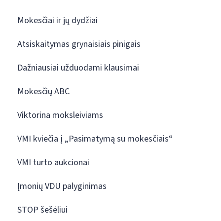
Mokesčiai ir jų dydžiai
Atsiskaitymas grynaisiais pinigais
Dažniausiai užduodami klausimai
Mokesčių ABC
Viktorina moksleiviams
VMI kviečia į „Pasimatymą su mokesčiais“
VMI turto aukcionai
Įmonių VDU palyginimas
STOP šešėliui