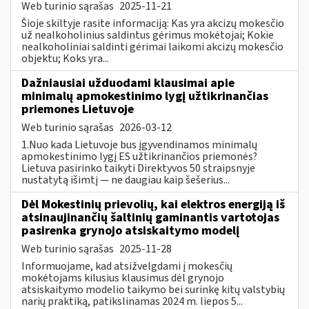
Web turinio sąrašas
2025-11-21
Šioje skiltyje rasite informaciją: Kas yra akcizų mokesčio
už nealkoholinius saldintus gėrimus mokėtojai; Kokie
nealkoholiniai saldinti gėrimai laikomi akcizų mokesčio
objektu; Koks yra...
Dažniausiai užduodami klausimai apie
minimalų apmokestinimo lygį užtikrinančias
priemones Lietuvoje
Web turinio sąrašas
2026-03-12
1.Nuo kada Lietuvoje bus įgyvendinamos minimalų
apmokestinimo lygį ES užtikrinančios priemonės?
Lietuva pasirinko taikyti Direktyvos 50 straipsnyje
nustatytą išimtį — ne daugiau kaip šešerius...
Dėl Mokestinių prievolių, kai elektros energiją iš
atsinaujinančių šaltinių gaminantis vartotojas
pasirenka grynojo atsiskaitymo modelį
Web turinio sąrašas
2025-11-28
Informuojame, kad atsižvelgdami į mokesčių
mokėtojams kilusius klausimus dėl grynojo
atsiskaitymo modelio taikymo bei surinkę kitų valstybių
narių praktiką, patikslinamas 2024 m. liepos 5...