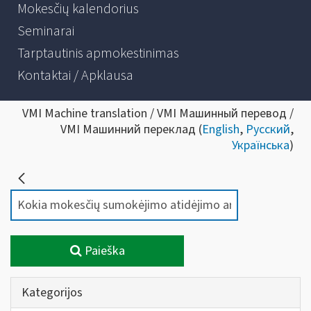
Mokesčių kalendorius
Seminarai
Tarptautinis apmokestinimas
Kontaktai / Apklausa
VMI Machine translation / VMI Машинный перевод /
VMI Машинний переклад (
English
,
Русский
,
Українська
)
Paieška
Kategorijos