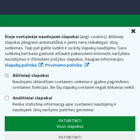
Valstybinė mokesčių inspekcija prie Lietuvos
U
Respublikos finansų ministerijos
Šioje svetainėje naudojami slapukai
(angl. cookies). Būtinieji
slapukai įdiegiami automatiškai ir jiems nėra reikalingas Jūsų
Biudžetinė įstaiga. Juridinio asmens kodas — 188659752,
sutikimas. Taip pat galite sutikti ir su kitų slapukų naudojimu. Savo
adresas: Vasario 16-osios g. 14, 01107 Vilnius, Lietuva, el.paštas:
sutikimą bet kada galėsite atšaukti pakeisdami interneto naršyklės
vmi@vmi.lt
, E. pristatymo dėžutės adresas 188659752
nustatymus ir ištrindami įrašytus slapukus. Daugiau informacijos
Duomenys apie Valstybinę mokesčių inspekciją prie Lietuvos
Slapukų politika
;
Privatumo politika.
Respublikos finansų ministerijos kaupiami ir saugomi Juridinių
asmenų registre
Būtinieji slapukai
Naudojami sklandžiam svetainės veikimui ir įgalina pagrindines
svetainės funkcijas. Be šių slapukų svetainė negali tinkamai veikti.
Analitiniai slapukai
Renka statistinę informaciją apie svetainės naudojimą ir
naudojami Jūsų naršymo patirties gerinimui.
PATVIRTINTI
Visus slapukus
PATVIRTINTI