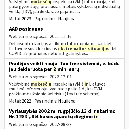
Valstybinė
mokesčių
inspekcija (VMI) informuoja, kad
pusė gyventojų, praėjusiais metais vykdžiusių individualią
veiklą (IDV), jau deklaravo pajamas....
Metai:
2023
Pagrindinis:
Naujiena
AAD paslaugos
Web turinio sąrašas
2021-11-16
Dėl inventorizacijos atlikimo Informuojame, kad dėl
Lietuvoje susiklosčiusios
ekstremalios
situacijos
dėl
COVID-19 įmonėms neturint galimybės...
Pradėjus veikti naujai Tax free sistemai, e. būdu
jau deklaruota per
2
mln. eurų
Web turinio sąrašas
2022-12-01
Valstybinė
mokesčių
inspekcija (VMI)
ir
Lietuvos
muitinė informuoja, kad nuo spalio 1 d., kai PVM
grąžinimo užsienio keleiviui (Tax free schema)...
Metai:
2022
Pagrindinis:
Naujiena
Vyriausybės 2002 m. rugpjūčio 13 d. nutarimo
Nr. 1283 „Dėl kasos aparatų diegimo
ir
Web turinio sąrašas
2022-08-29