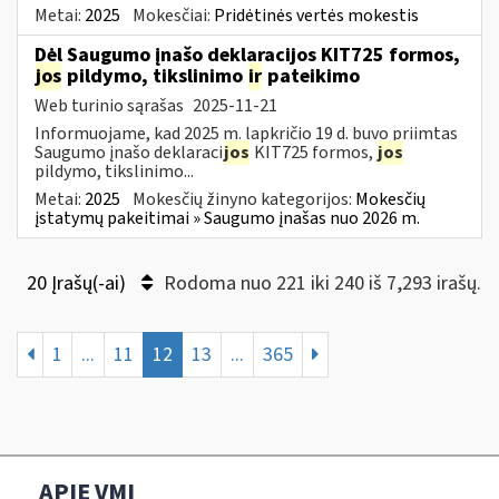
Metai:
2025
Mokesčiai:
Pridėtinės vertės mokestis
Dėl Saugumo įnašo deklaracijos KIT725 formos,
jos
pildymo, tikslinimo
ir
pateikimo
Web turinio sąrašas
2025-11-21
Informuojame, kad 2025 m. lapkričio 19 d. buvo priimtas
Saugumo įnašo deklaraci
jos
KIT725 formos,
jos
pildymo, tikslinimo...
Metai:
2025
Mokesčių žinyno kategorijos:
Mokesčių
įstatymų pakeitimai » Saugumo įnašas nuo 2026 m.
20 Įrašų(-ai)
Rodoma nuo 221 iki 240 iš 7,293 irašų.
1
...
11
12
13
...
365
APIE VMI