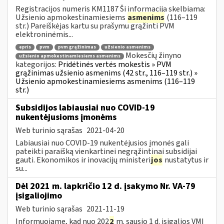
Registracijos numeris KM1187 Ši informacija skelbiama:
Užsienio apmokestinamiesiems
asmenims
(116–119
str.) Pareiškėjas kartu su prašymu grąžinti PVM
elektroninėmis...
epris
pvm
pvm grąžinimas
užsienio asmenims
Mokesčių žinyno
užsienio apmokestinamiesiems asmenims
kategorijos:
Pridėtinės vertės mokestis » PVM
grąžinimas užsienio asmenims (42 str., 116–119 str.) »
Užsienio apmokestinamiesiems asmenims (116–119
str.)
Subsidijos labiausiai nuo COVID-19
nukentėjusioms įmonėms
Web turinio sąrašas
2021-04-20
Labiausiai nuo COVID-19 nukentėjusios įmonės gali
pateikti paraišką vienkartinei negrąžintinai subsidijai
gauti. Ekonomikos ir inovacijų ministeri
jos
nustatytus ir
su...
Dėl 2021 m. lapkričio 12 d. įsakymo Nr. VA-79
įsigaliojimo
Web turinio sąrašas
2021-11-19
Informuojame, kad nuo 202
2
m. sausio 1 d. įsigalios VMI