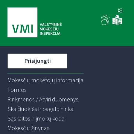
Prisijungti
Mokesčių mokėtojų informacija
Formos
Rinkmenos / Atviri duomenys
Skaičiuoklės ir pagalbininkai
Sąskaitos ir įmokų kodai
Mokesčių žinynas