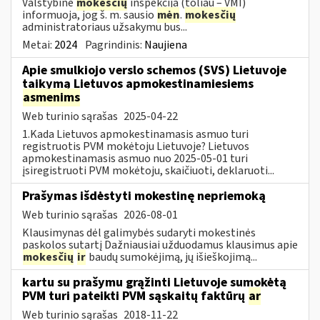
Valstybinė
mokesčių
inspekcija (toliau – VMI)
informuoja, jog š. m. sausio
mėn
.
mokesčių
administratoriaus užsakymu bus...
Metai:
2024
Pagrindinis:
Naujiena
Apie smulkiojo verslo schemos (SVS) Lietuvoje
taikymą Lietuvos apmokestinamiesiems
asmenims
Web turinio sąrašas
2025-04-22
1.Kada Lietuvos apmokestinamasis asmuo turi
registruotis PVM mokėtoju Lietuvoje? Lietuvos
apmokestinamasis asmuo nuo 2025-05-01 turi
įsiregistruoti PVM mokėtoju, skaičiuoti, deklaruoti...
Prašymas išdėstyti mokestinę nepriemoką
Web turinio sąrašas
2026-08-01
Klausimynas dėl galimybės sudaryti mokestinės
paskolos sutartį Dažniausiai užduodamus klausimus apie
mokesčių
ir
baudų sumokėjimą, jų išieškojimą...
kartu su prašymu grąžinti Lietuvoje sumokėtą
PVM turi pateikti PVM sąskaitų faktūrų
ar
Web turinio sąrašas
2018-11-22