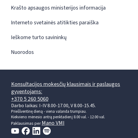
Krašto apsaugos ministerijos informacija
Interneto svetainės atitikties paraiška
Ieškome turto savininkų
Nuorodos
Konsultacijos mokesčių klausimais ir paslaugos
gyventojams:
+370 5 260 5060
Darbo laikas: I-IV 8.00-17.00, V 8.00-15.45.
Prieššventinę dieną - viena valanda trumpiau.
Kiekvieno mėnesio antrą penktadienį 8.00 val. - 12.00 val.
Mano VMI
Paklausimas per