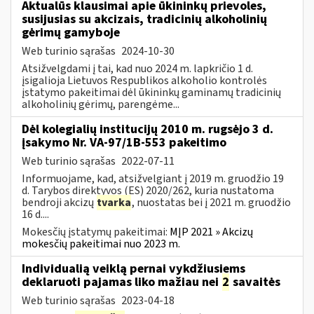
Aktualūs klausimai apie ūkininkų prievoles,
susijusias su akcizais, tradicinių alkoholinių
gėrimų gamyboje
Web turinio sąrašas
2024-10-30
Atsižvelgdami į tai, kad nuo 2024 m. lapkričio 1 d.
įsigalioja Lietuvos Respublikos alkoholio kontrolės
įstatymo pakeitimai dėl ūkininkų gaminamų tradicinių
alkoholinių gėrimų, parengėme...
Dėl kolegialių institucijų 2010 m. rugsėjo 3 d.
įsakymo Nr. VA-97/1B-553 pakeitimo
Web turinio sąrašas
2022-07-11
Informuojame, kad, atsižvelgiant į 2019 m. gruodžio 19
d. Tarybos direktyvos (ES) 2020/262, kuria nustatoma
bendroji akcizų
tvarka
, nuostatas bei į 2021 m. gruodžio
16 d....
Mokesčių įstatymų pakeitimai:
MĮP 2021 » Akcizų
mokesčių pakeitimai nuo 2023 m.
Individualią veiklą pernai vykdžiusiems
deklaruoti pajamas liko mažiau nei
2
savaitės
Web turinio sąrašas
2023-04-18