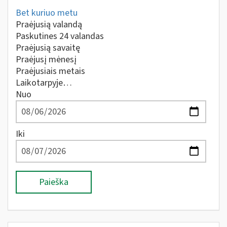
Bet kuriuo metu
Praėjusią valandą
Paskutines 24 valandas
Praėjusią savaitę
Praėjusį mėnesį
Praėjusiais metais
Laikotarpyje…
Nuo
Iki
Paieška