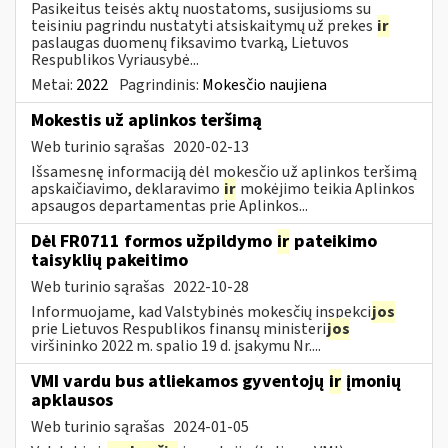
Pasikeitus teisės aktų nuostatoms, susijusioms su
teisiniu pagrindu nustatyti atsiskaitymų už prekes
ir
paslaugas duomenų fiksavimo tvarką, Lietuvos
Respublikos Vyriausybė...
Metai:
2022
Pagrindinis:
Mokesčio naujiena
Mokestis už aplinkos teršimą
Web turinio sąrašas
2020-02-13
Išsamesnę informaciją dėl mokesčio už aplinkos teršimą
apskaičiavimo, deklaravimo
ir
mokėjimo teikia Aplinkos
apsaugos departamentas prie Aplinkos...
Dėl FR0711 formos užpildymo
ir
pateikimo
taisyklių pakeitimo
Web turinio sąrašas
2022-10-28
Informuojame, kad Valstybinės mokesčių inspekci
jos
prie Lietuvos Respublikos finansų ministeri
jos
viršininko 2022 m. spalio 19 d. įsakymu Nr....
VMI vardu bus atliekamos gyventojų
ir
įmonių
apklausos
Web turinio sąrašas
2024-01-05