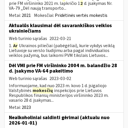
prie FM viršininko 2021 m. lapkričio 1
2
d. įsakymas Nr.
VA-79 „Dėl naują transporto...
Metai:
2021
Mokesčiai:
Pridėtinės vertės mokestis
Aktualūs klausimai dėl savarankiškos veiklos
ukrainiečiams
Web turinio sąrašas
2022-03-21
1.
Ar
Ukrainos piliečiai (pabėgėliai), kurie vykdys veiklą
Lietuvoje su verslo liudijimu arba pagal individualios
veiklos pažymą, bus laikomi PVM tikslais Lietuvos...
Dėl VMI prie FM viršininko 2004 m. balandžio 28
d. įsakymo VA-64 pakeitimo
Web turinio sąrašas
2023-03-02
Informuojame, kad nuo 2023 m. kovo 1 d. įsigaliojo
Valstybinės
mokesčių
inspekcijos prie Lietuvos
Respublikos finansų ministerijos viršininko 2023 m.
vasario 28 d. įsakymas...
Metai:
2023
Nealkoholiniai saldinti gėrimai (aktualu nuo
2026-01-01)