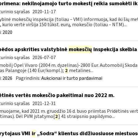
primena: nekilnojamojo turto mokestį reikia sumokėti ik
urinio sąrašas
2020-11-17
ybinė mokesčių inspekcija (toliau – VMI) informuoja, kad iki šių me
, kurio vertė viršija 150 tūkst. eurų, mokesčio (toliau – NTM)...
:
2020
pėdos apskrities valstybinė
mokesčių
inspekcija skelbia
urinio sąrašas
2026-07-07
obilį Opel Vivaro (2004 m. dyzelinas)-2800 Eur. Automobilį Skoda 
as Palangoje (140 Eur/kompl.);
2
metalines...
:
2026
Pagrindinis:
Aukcionai ir turto pardavimai
ėtinės vertės mokesčio pakeitimai nuo 2022 m.
urinio sąrašas
2021-12-31
muojame, kad 2021 m. gruodžio 16 d. buvo priimtas Pridėtinės ver
timas). Dėl PVM įstatymo[
2
] 41 straipsnio papildymo...
rytojaus VMI
ir
„Sodra“ klientus didžiuosiuose miestuo