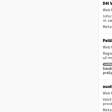
Dėl 
Web t
Infor
m. sa
Metai
Palū
Web t
Regis
už mo
palūk
baudo
prašy
nuot
Web t
Valst
proce
Metai