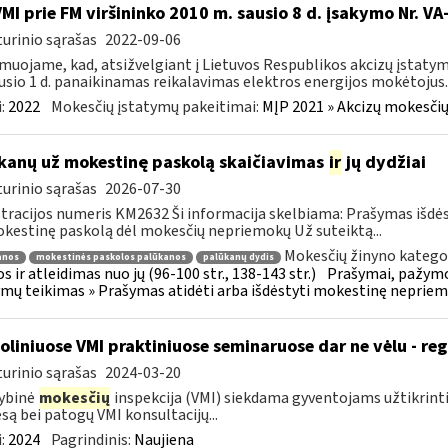
VMI prie FM viršininko 2010 m. sausio 8 d. įsakymo Nr. V
urinio sąrašas
2022-09-06
muojame, kad, atsižvelgiant į Lietuvos Respublikos akcizų įstatym
usio 1 d. panaikinamas reikalavimas elektros energijos mokėtojus..
:
2022
Mokesčių įstatymų pakeitimai:
MĮP 2021 » Akcizų mokesčių
kanų už mokestinę paskolą skaičiavimas
ir
jų dydžiai
urinio sąrašas
2026-07-30
tracijos numeris KM2632 Ši informacija skelbiama: Prašymas išdė
kestinę paskolą dėl mokesčių nepriemokų Už suteiktą...
Mokesčių žinyno kategor
anos
mokestinės paskolos palūkanos
palūkanų dydis
s ir atleidimas nuo jų (96-100 str., 138-143 str.)
Prašymai, pažymo
mų teikimas » Prašymas atidėti arba išdėstyti mokestinę neprie
oliniuose VMI praktiniuose seminaruose dar ne vėlu - reg
urinio sąrašas
2024-03-20
ybinė
mokesčių
inspekcija (VMI) siekdama gyventojams užtikrint
są bei patogų VMI konsultacijų...
:
2024
Pagrindinis:
Naujiena