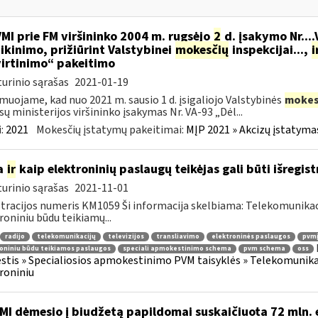
VMI prie FM viršininko 2004 m. rugsėjo
2
d. įsakymo Nr...
ikinimo, prižiūrint Valstybinei
mokesčių
inspekcijai...,
i
irtinimo“ pakeitimo
urinio sąrašas
2021-01-19
muojame, kad nuo 2021 m. sausio 1 d. įsigaliojo Valstybinės
mokes
sų ministerijos viršininko įsakymas Nr. VA-93 „Dėl...
:
2021
Mokesčių įstatymų pakeitimai:
MĮP 2021 » Akcizų įstatyma
a
ir
kaip elektroninių paslaugų teikėjas gali būti išregist
urinio sąrašas
2021-11-01
tracijos numeris KM1059 Ši informacija skelbiama: Telekomunikaci
roniniu būdu teikiamų...
radijo
telekomunikacijų
televizijos
transliavimo
elektroninės paslaugos
pvmį
oniniu būdu teikiamos paslaugos
speciali apmokestinimo schema
pvm schema
oss
tis » Specialiosios apmokestinimo PVM taisyklės » Telekomunikacijų
roniniu
MI dėmesio į biudžetą papildomai suskaičiuota 72 mln. 