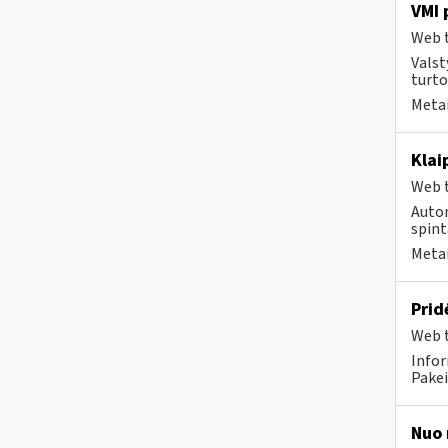
VMI 
Web t
Valst
turto
Metai
Klai
Web t
Autom
spint
Metai
Prid
Web t
Infor
Pakei
Nuo 