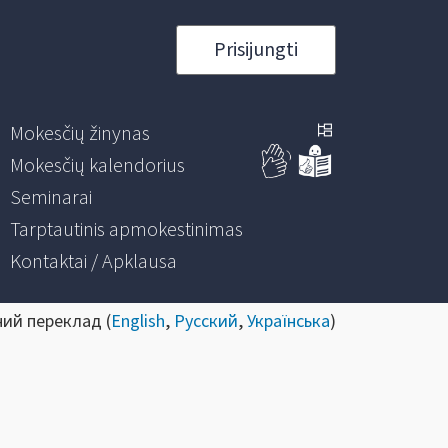
Prisijungti
Mokesčių žinynas
Mokesčių kalendorius
Seminarai
Tarptautinis apmokestinimas
Kontaktai / Apklausa
ний переклад (
English
,
Русский
,
Українська
)