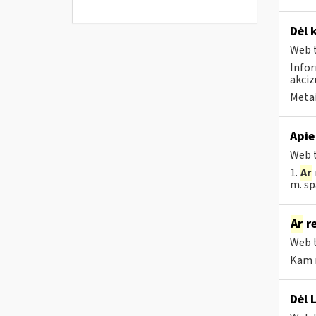
Dėl 
Web t
Infor
akci
Metai
Apie
Web t
1.
Ar
m. sp
Ar
re
Web t
Kam r
Dėl 