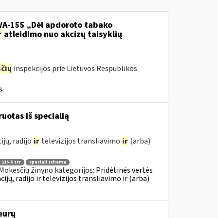
.VA-155 „Dėl apdoroto tabako
r
atleidimo nuo akcizų taisyklių
čių
inspekcijos prie Lietuvos Respublikos
s
ruotas iš specialią
jų, radijo
ir
televizijos transliavimo
ir
(arba)
 115-5 str
speciali schema
Mokesčių žinyno kategorijos:
Pridėtinės vertės
, radijo ir televizijos transliavimo ir (arba)
eurų