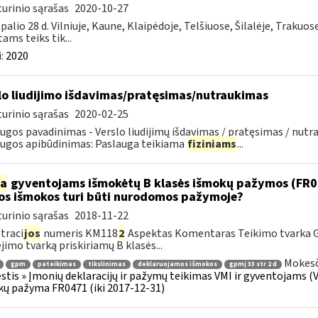
urinio sąrašas
2020-10-27
palio 28 d. Vilniuje, Kaune, Klaipėdoje, Telšiuose, Šilalėje, Trakuos
tams teiks tik...
:
2020
lo liudijimo išdavimas/pratęsimas/nutraukimas
urinio sąrašas
2020-02-25
ugos pavadinimas - Verslo liudijimų išdavimas / pratęsimas / nutra
ugos apibūdinimas: Paslauga teikiama
fiziniams
...
ia
gyventojams išmokėtų B klasės išmokų pažymos (FR047
os išmokos turi būti nurodomos pažymoje?
urinio sąrašas
2018-11-22
traci
jos
numeris KM118
2
Aspektas Komentaras Teikimo tvarka 
imo tvarką priskiriamų B klasės...
Mokesč
gpm
pateikimas
tikslinimas
deklaruojamos išmokos
gpmį 33 str 2 d
tis » Įmonių deklaracijų ir pažymų teikimas VMI ir gyventojams (
ų pažyma FR0471 (iki 2017-12-31)