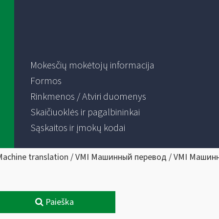
Mokesčių mokėtojų informacija
Formos
Rinkmenos / Atviri duomenys
Skaičiuoklės ir pagalbininkai
Sąskaitos ir įmokų kodai
Machine translation / VMI Машинный перевод / VMI Машин
Paieška