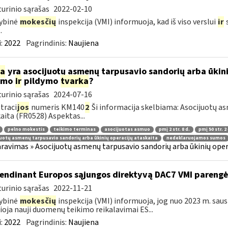
urinio sąrašas
2022-02-10
ybinė
mokesčių
inspekcija (VMI) informuoja, kad iš viso verslui
ir
s
.
:
2022
Pagrindinis:
Naujiena
ia
yra asocijuotų asmenų tarpusavio sandorių arba ūkini
kimo
ir
pildymo
tvarka
?
urinio sąrašas
2024-07-16
traci
jos
numeris KM140
2
Ši informacija skelbiama: Asocijuotų as
aita (FR0528) Aspektas...
pelno mokestis
teikimo terminas
asocijuotas asmuo
pmį 2 str. 8 d.
pmį 50 str. 2 
uotų asmenų tarpusavio sandorių arba ūkinių operacijų ataskaita
nedeklaruojamos sumos
ravimas » Asocijuotų asmenų tarpusavio sandorių arba ūkinių oper
endinant Europos sąjungos direktyvą DAC7 VMI parengė 
urinio sąrašas
2022-11-21
ybinė
mokesčių
inspekcija (VMI) informuoja, jog nuo 2023 m. sausi
lioja nauji duomenų teikimo reikalavimai ES...
:
2022
Pagrindinis:
Naujiena