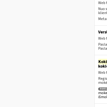
Web t
Nuo s
klien
Metai
Vers
Web t
Pasla
Pasla
Kok
koki
Web t
Regis
mokėj
fr0471
mokes
išmok