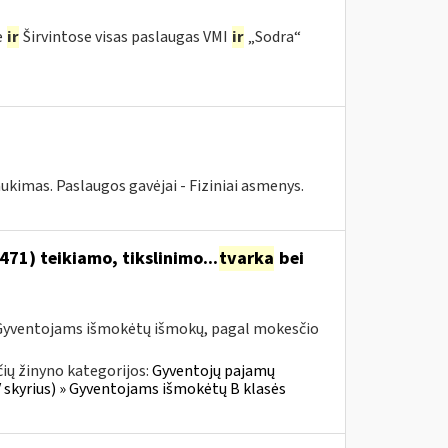
e
ir
Širvintose visas paslaugas VMI
ir
„Sodra“
ukimas. Paslaugos gavėjai - Fiziniai asmenys.
1) teikiamo, tikslinimo...
tvarka
bei
Gyventojams išmokėtų išmokų, pagal mokesčio
ių žinyno kategorijos:
Gyventojų pajamų
V skyrius) » Gyventojams išmokėtų B klasės