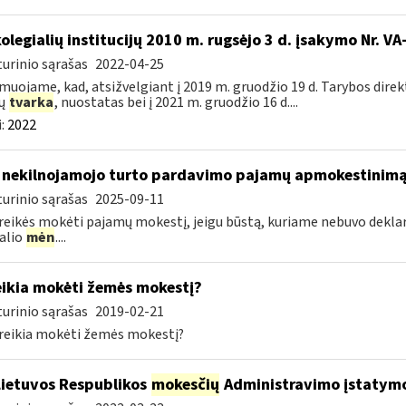
kolegialių institucijų 2010 m. rugsėjo 3 d. įsakymo Nr. 
urinio sąrašas
2022-04-25
muojame, kad, atsižvelgiant į 2019 m. gruodžio 19 d. Tarybos dire
zų
tvarka
, nuostatas bei į 2021 m. gruodžio 16 d....
:
2022
 nekilnojamojo turto pardavimo pajamų apmokestinim
urinio sąrašas
2025-09-11
reikės mokėti pajamų mokestį, jeigu būstą, kuriame nebuvo deklaru
alio
mėn
....
ikia mokėti žemės mokestį?
urinio sąrašas
2019-02-21
eikia mokėti žemės mokestį?
Lietuvos Respublikos
mokesčių
Administravimo įstatymo