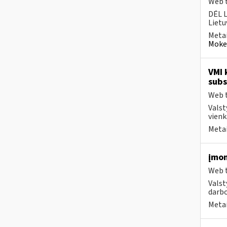
Web t
DĖL 
Lietu
Metai
Mokes
VMI 
subs
Web t
Valst
vienk
Metai
įmon
Web t
Valst
darbo
Metai