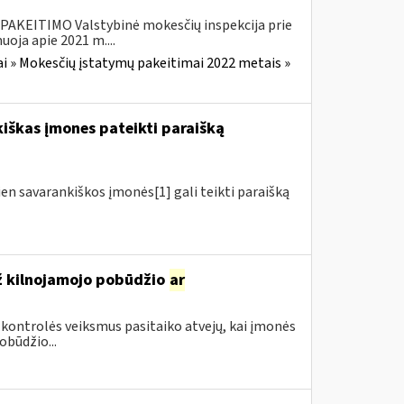
EITIMO Valstybinė mokesčių inspekcija prie
oja apie 2021 m....
i » Mokesčių įstatymų pakeitimai 2022 metais »
kiškas įmones pateikti paraišką
ien savarankiškos įmonės[1] gali teikti paraišką
ž kilnojamojo pobūdžio
ar
 kontrolės veiksmus pasitaiko atvejų, kai įmonės
būdžio...