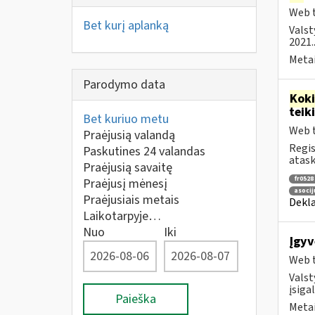
Web t
Bet kurį aplanką
Valst
2021..
Metai
Parodymo data
Kok
tei
Bet kuriuo metu
Web t
Praėjusią valandą
Regis
Paskutines 24 valandas
atask
Praėjusią savaitę
fr0528
Praėjusį mėnesį
asocij
Praėjusiais metais
Dekla
Laikotarpyje…
Nuo
Iki
Įgyv
Web t
Valst
įsiga
Paieška
Metai