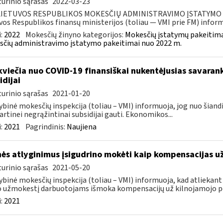
urinio sąrašas
2022-03-23
LIETUVOS RESPUBLIKOS MOKESČIŲ ADMINISTRAVIMO ĮSTATYMO PAK
vos Respublikos finansų ministerijos (toliau — VMI prie FM) informu
:
2022
Mokesčių žinyno kategorijos:
Mokesčių įstatymų pakeitima
čių administravimo įstatymo pakeitimai nuo 2022 m.
kviečia nuo COVID-19 finansiškai nukentėjusias savaran
idijai
urinio sąrašas
2021-01-20
ybinė mokesčių inspekcija (toliau – VMI) informuoja, jog nuo šiand
artinei negrąžintinai subsidijai gauti. Ekonomikos...
:
2021
Pagrindinis:
Naujiena
ės atlyginimus įsigudrino mokėti kaip kompensacijas u
urinio sąrašas
2021-05-20
ybinė mokesčių inspekcija (toliau – VMI) informuoja, kad atliekant
 užmokestį darbuotojams išmoka kompensacijų už kilnojamojo po
:
2021