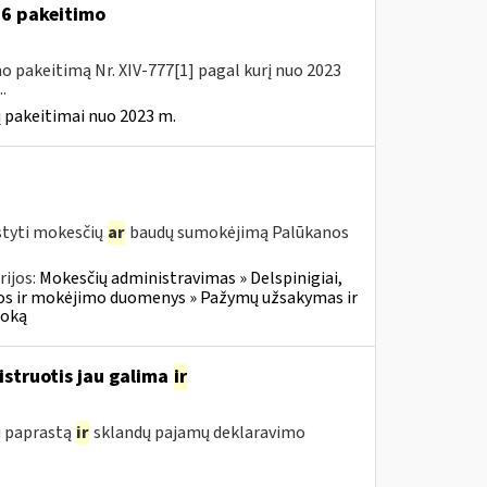
A-6 pakeitimo
o pakeitimą Nr. XIV-777[1] pagal kurį nuo 2023
.
 pakeitimai nuo 2023 m.
styti mokesčių
ar
baudų sumokėjimą Palūkanos
ijos:
Mokesčių administravimas » Delspinigiai,
s ir mokėjimo duomenys » Pažymų užsakymas ir
moką
istruotis jau galima
ir
i paprastą
ir
sklandų pajamų deklaravimo