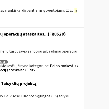
avarankiškai dirbantiems gyventojams 2020
ir
ų operacijų ataskaitos...(FR0528)
menų tarpusavio sandorių arba ūkinių operacijų
d. 1 p.
Mokesčių žinyno kategorijos:
Pelno mokestis »
acijų ataskaita (FR05
Taisyklių projektą
o 1 d. visose Europos Sąjungos (ES) šalyse