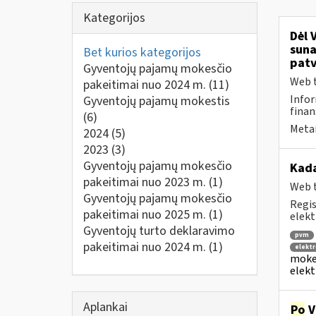
Kategorijos
Dėl 
suna
Bet kurios kategorijos
patv
Gyventojų pajamų mokesčio
Web t
pakeitimai nuo 2024 m.
(11)
Infor
Gyventojų pajamų mokestis
finan
(6)
Metai
2024
(5)
2023
(3)
Gyventojų pajamų mokesčio
Kad
pakeitimai nuo 2023 m.
(1)
Web t
Gyventojų pajamų mokesčio
Regis
pakeitimai nuo 2025 m.
(1)
elekt
Gyventojų turto deklaravimo
pvm
pakeitimai nuo 2024 m.
(1)
elektr
mokes
elekt
Aplankai
Po
V