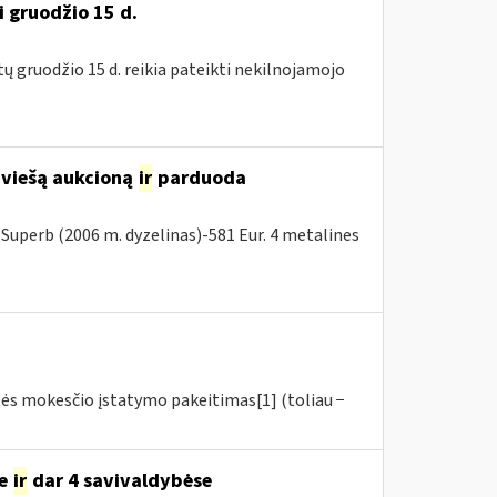
i gruodžio 15 d.
tų gruodžio 15 d. reikia pateikti nekilnojamojo
 viešą aukcioną
ir
parduoda
Superb (2006 m. dyzelinas)-581 Eur. 4 metalines
tės mokesčio įstatymo pakeitimas[1] (toliau −
se
ir
dar 4 savivaldybėse