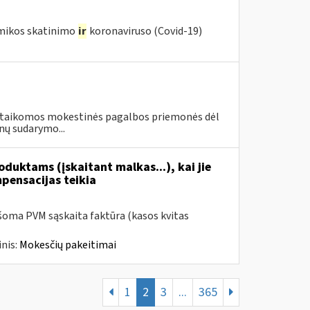
omikos skatinimo
ir
koronaviruso (Covid-19)
vo taikomos mokestinės pagalbos priemonės dėl
nų sudarymo...
duktams (įskaitant malkas...), kai jie
mpensacijas teikia
šoma PVM sąskaita faktūra (kasos kvitas
nis:
Mokesčių pakeitimai
1
2
3
...
365