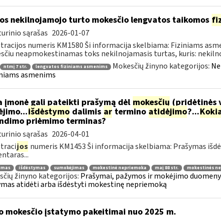
os nekilnojamojo turto mokesčio lengvatos taikomos
fi
urinio sąrašas
2026-01-07
tracijos numeris KM1580 Ši informacija skelbiama: Fiziniams as
čiu neapmokestinamas toks nekilnojamasis turtas, kuris: nekilnoj
Mokesčių žinyno kategorijos:
Ne
ntmį 7 str.
lengvatos fiziniams asmenims
iniams asmenims
 įmonė gali pateikti prašymą dėl
mokesčių
(pridėtinės 
jimo...
išdėstymo
dalimis
ar
termino
atidėjimo
?...
Koki
ndimo priėmimo terminas?
urinio sąrašas
2026-04-01
traci
jos
numeris KM1453 Ši informacija skelbiama: Prašymas išdė
taras...
jimas
išdėstymas
sumokėjimas
mokestinė nepriemoka
maį 88 str.
mokestinės ne
čių žinyno kategorijos:
Prašymai, pažymos ir mokėjimo duomenys
mas atidėti arba išdėstyti mokestinę nepriemoką
o mokesčio įstatymo pakeitimai nuo 2025 m.