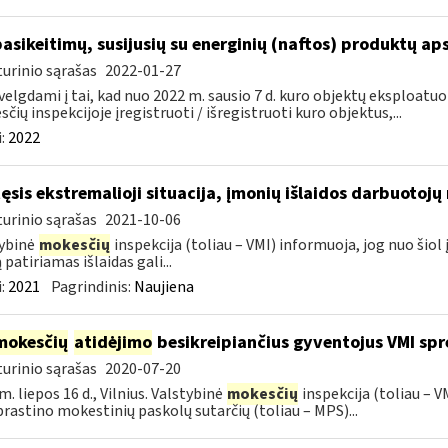
pasikeitimų, susijusių su energinių (naftos) produktų ap
urinio sąrašas
2022-01-27
velgdami į tai, kad nuo 2022 m. sausio 7 d. kuro objektų eksploatu
čių inspekcijoje įregistruoti / išregistruoti kuro objektus,...
:
2022
tęsis ekstremalioji situacija, įmonių išlaidos darbuotoj
urinio sąrašas
2021-10-06
ybinė
mokesčių
inspekcija (toliau – VMI) informuoja, jog nuo ši
 patiriamas išlaidas gali...
:
2021
Pagrindinis:
Naujiena
mokesčių
atidėjimo
besikreipiančius gyventojus VMI spr
urinio sąrašas
2020-07-20
m. liepos 16 d., Vilnius. Valstybinė
mokesčių
inspekcija (toliau – 
rastino mokestinių paskolų sutarčių (toliau – MPS)...