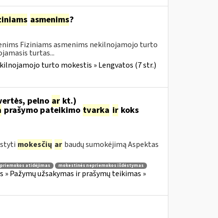
ziniams
asmenims
?
menims Fiziniams asmenims nekilnojamojo turto
amasis turtas...
kilnojamojo turto mokestis » Lengvatos (7 str.)
vertės, pelno
ar
kt.)
a
prašymo pateikimo
tvarka
ir
koks
styti
mokesčių
ar
baudų sumokėjimą Aspektas
priemokos atidėjimas
mokestinės nepriemokos išdėstymas
 » Pažymų užsakymas ir prašymų teikimas »