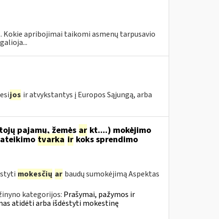
 1. Kokie apribojimai taikomi asmenų tarpusavio
alioja...
esi
jos
ir atvykstantys į Europos Sąjungą, arba
tojų pajamų, žemės
ar
kt....) mokėjimo
ateikimo
tvarka
ir
koks sprendimo
styti
mokesčių
ar
baudų sumokėjimą Aspektas
žinyno kategorijos:
Prašymai, pažymos ir
s atidėti arba išdėstyti mokestinę