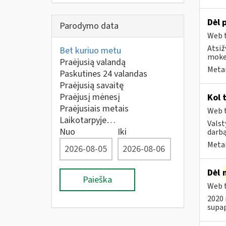
Dėl 
Parodymo data
Web t
Atsiž
Bet kuriuo metu
mokes
Praėjusią valandą
Metai
Paskutines 24 valandas
Praėjusią savaitę
Praėjusį mėnesį
Kol 
Praėjusiais metais
Web t
Laikotarpyje…
Valst
Nuo
Iki
darbą
Metai
Dėl
Paieška
Web t
2020 
supap