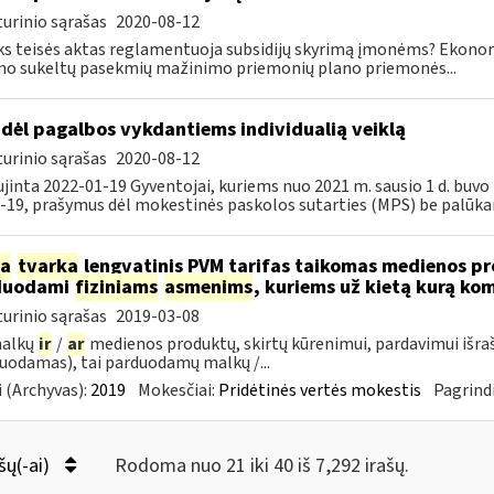
urinio sąrašas
2020-08-12
ks teisės aktas reglamentuoja subsidijų skyrimą įmonėms? Ekon
mo sukeltų pasekmių mažinimo priemonių plano priemonės...
dėl pagalbos vykdantiems individualią veiklą
urinio sąrašas
2020-08-12
jinta 2022-01-19 Gyventojai, kuriems nuo 2021 m. sausio 1 d. bu
-19, prašymus dėl mokestinės paskolos sutarties (MPS) be palūka
ia
tvarka
lengvatinis PVM tarifas taikomas medienos pro
duodami
fiziniams
asmenims
, kuriems už kietą kurą ko
urinio sąrašas
2019-03-08
malkų
ir
/
ar
medienos produktų, skirtų kūrenimui, pardavimui išra
uodamas), tai parduodamų malkų /...
 (Archyvas):
2019
Mokesčiai:
Pridėtinės vertės mokestis
Pagrindi
šų(-ai)
Rodoma nuo 21 iki 40 iš 7,292 irašų.