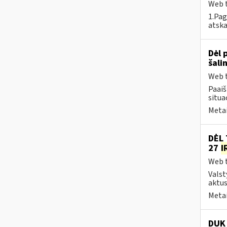
Web t
1.Pag
atska
Dėl 
šali
Web t
Paai
situa
Metai
DĖL 
27
I
Web t
Valst
aktus
Metai
DUK 