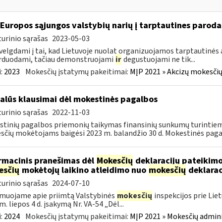
 Europos sąjungos valstybių narių į tarptautines paroda
urinio sąrašas
2023-05-03
velgdami į tai, kad Lietuvoje nuolat organizuojamos tarptautinės 
rduodami, tačiau demonstruojami
ir
degustuojami ne tik...
:
2023
Mokesčių įstatymų pakeitimai:
MĮP 2021 » Akcizų mokesčių
alūs klausimai dėl mokestinės pagalbos
urinio sąrašas
2022-11-03
tinių pagalbos priemonių taikymas finansinių sunkumų turintiem
čių mokėtojams baigėsi 2023 m. balandžio 30 d. Mokestinės paga
rmacinis pranešimas dėl
Mokesčių
deklaracijų pateikimo
esčių
mokėtojų laikino atleidimo nuo
mokesčių
deklarac
urinio sąrašas
2024-07-10
muojame apie priimtą Valstybinės
mokesčių
inspekcijos prie Lie
m. liepos 4 d. įsakymą Nr. VA-54 „Dėl...
:
2024
Mokesčių įstatymų pakeitimai:
MĮP 2021 » Mokesčių admin