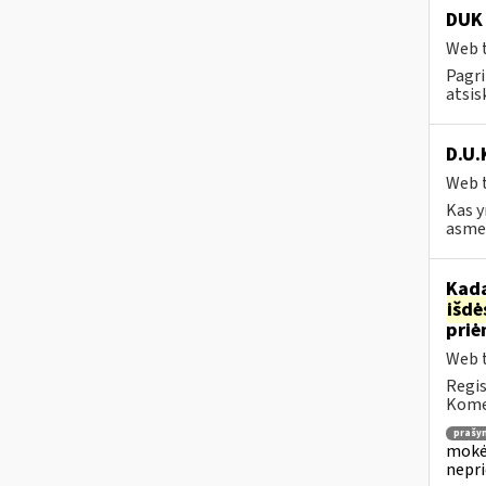
DUK 
Web t
Pagri
atsis
D.U.
Web t
Kas y
asmen
Kada
išd
priė
Web t
Regis
Komen
prašy
mokėj
nepr