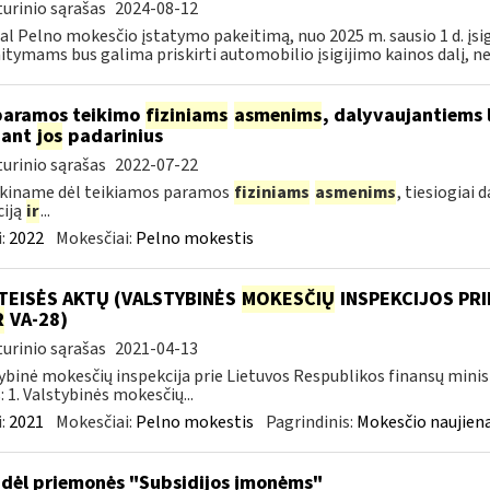
urinio sąrašas
2024-08-12
al Pelno mokesčio įstatymo pakeitimą, nuo 2025 m. sausio 1 d. įsi
itymams bus galima priskirti automobilio įsigijimo kainos dalį, nevi
paramos teikimo
fiziniams
asmenims
, dalyvaujantiems 
nant
jos
padarinius
urinio sąrašas
2022-07-22
škiname dėl teikiamos paramos
fiziniams
asmenims
, tiesiogiai
ciją
ir
...
:
2022
Mokesčiai:
Pelno mokestis
TEISĖS AKTŲ (VALSTYBINĖS
MOKESČIŲ
INSPEKCIJOS PRI
R
VA-28)
urinio sąrašas
2021-04-13
ybinė mokesčių inspekcija prie Lietuvos Respublikos finansų minis
: 1. Valstybinės mokesčių...
:
2021
Mokesčiai:
Pelno mokestis
Pagrindinis:
Mokesčio naujien
dėl priemonės "Subsidijos įmonėms"