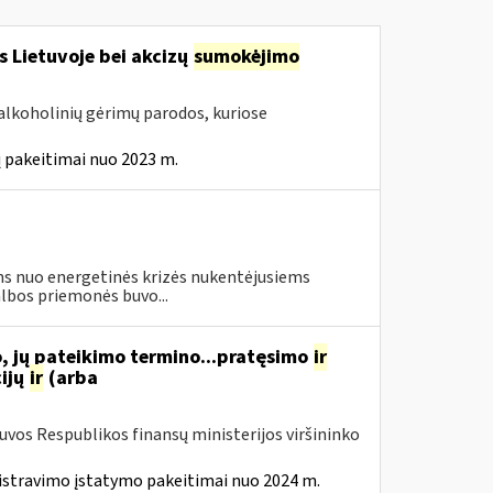
s Lietuvoje bei akcizų
sumokėjimo
alkoholinių gėrimų parodos, kuriose
 pakeitimai nuo 2023 m.
s nuo energetinės krizės nukentėjusiems
lbos priemonės buvo...
, jų pateikimo termino...pratęsimo
ir
ijų
ir
(arba
tuvos Respublikos finansų ministerijos viršininko
istravimo įstatymo pakeitimai nuo 2024 m.