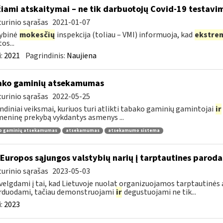
žiami atskaitymai – ne tik darbuotojų Covid-19 testavim
urinio sąrašas
2021-01-07
ybinė
mokesčių
inspekcija (toliau – VMI) informuoja, kad
ekstre
os...
:
2021
Pagrindinis:
Naujiena
ako gaminių atsekamumas
urinio sąrašas
2022-05-25
ndiniai veiksmai, kuriuos turi atlikti tabako gaminių gamintojai
ir
ninę prekybą vykdantys asmenys ...
o gaminių atsekamumas
atsekamumas
atsekamumo sistema
 Europos sąjungos valstybių narių į tarptautines paroda
urinio sąrašas
2023-05-03
velgdami į tai, kad Lietuvoje nuolat organizuojamos tarptautinės 
rduodami, tačiau demonstruojami
ir
degustuojami ne tik...
:
2023