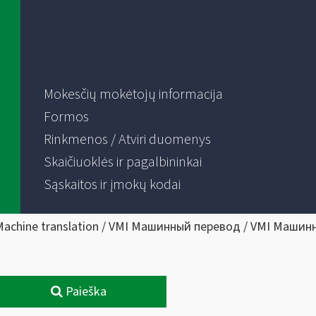
Mokesčių mokėtojų informacija
Formos
Rinkmenos / Atviri duomenys
Skaičiuoklės ir pagalbininkai
Sąskaitos ir įmokų kodai
Machine translation / VMI Машинный перевод / VMI Машин
Paieška