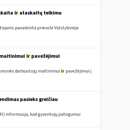
skaita
ir
ataskaitų teikimu
otojams panaikinta prievolė Valstybinėje
ų maitinimui
ir
pavežėjimui
ol įmonės darbuotojų maitinimui
ir
pavežėjimui į
endimas pasieks greičiau
VMI) informuoja, kad gyventojų patogumui