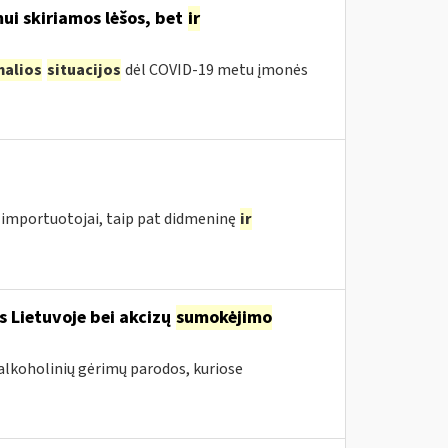
ui skiriamos lėšos, bet
ir
malios
situacijos
dėl COVID-19 metu įmonės
importuotojai, taip pat didmeninę
ir
s Lietuvoje bei akcizų
sumokėjimo
alkoholinių gėrimų parodos, kuriose