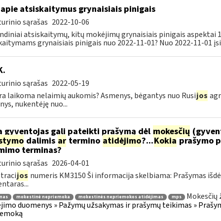
apie atsiskaitymus grynaisiais pinigais
urinio sąrašas
2022-10-06
ndiniai atsiskaitymų, kitų mokėjimų grynaisiais pinigais aspektai
kaitymams grynaisiais pinigais nuo 2022-11-01? Nuo 2022-11-01 įsig
K.
urinio sąrašas
2022-05-19
ra laikoma nelaimių aukomis? Asmenys, bėgantys nuo Rusi
jos
agr
ys, nukentėję nuo...
 gyventojas gali pateikti prašymą dėl
mokesčių
(gyven
ėstymo
dalimis
ar
termino
atidėjimo
?...
Kokia
prašymo p
mimo terminas?
urinio sąrašas
2026-04-01
traci
jos
numeris KM3150 Ši informacija skelbiama: Prašymas išdė
taras...
Mokesčių 
mas
mokestinė nepriemoka
mokestinės nepriemokos atidėjimas
mps
imo duomenys » Pažymų užsakymas ir prašymų teikimas » Prašyma
iemoką