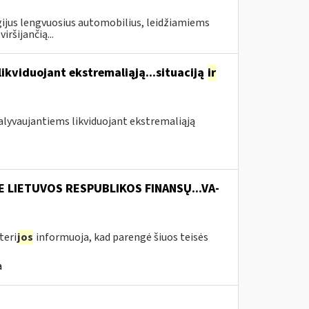
gijus lengvuosius automobilius, leidžiamiems
ršijančią...
likviduojant ekstremaliąją...situaciją
ir
 dalyvaujantiems likviduojant ekstremaliąją
E LIETUVOS RESPUBLIKOS FINANSŲ...VA-
teri
jos
informuoja, kad parengė šiuos teisės
a