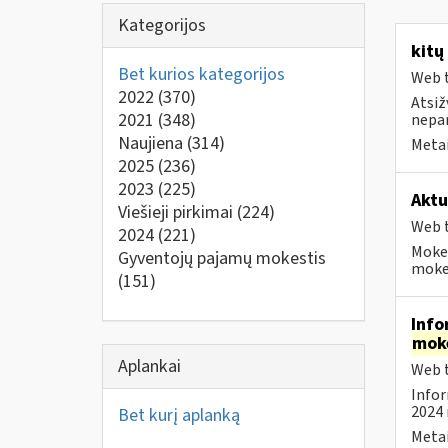
Kategorijos
kitų
Bet kurios kategorijos
Web t
2022
(370)
Atsiž
2021
(348)
nepa
Naujiena
(314)
Metai
2025
(236)
2023
(225)
Aktu
Viešieji pirkimai
(224)
Web t
2024
(221)
Mokes
Gyventojų pajamų mokestis
mokes
(151)
Info
mok
Aplankai
Web t
Infor
2024 
Bet kurį aplanką
Metai