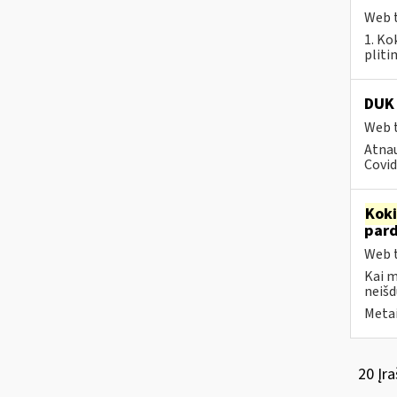
Web t
1. Ko
pliti
DUK 
Web t
Atnau
Covid
Kok
par
Web t
Kai 
neišd
Metai
20 Įra