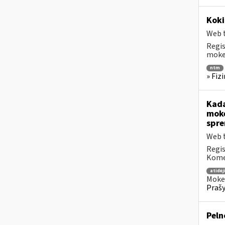
Koki
Web t
Regis
mokes
ntm
» Fiz
Kada
mokė
spre
Web t
Regis
Komen
atidė
Mokes
Prašy
Peln