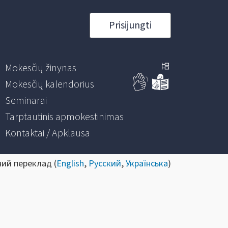
Prisijungti
Mokesčių žinynas
Mokesčių kalendorius
Seminarai
Tarptautinis apmokestinimas
Kontaktai / Apklausa
ний переклад (
English
,
Русский
,
Українська
)