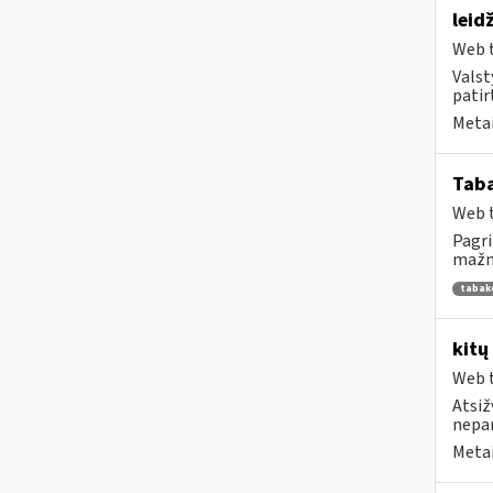
leid
Web t
Valst
patirt
Metai
Tab
Web t
Pagri
mažme
tabak
kitų
Web t
Atsiž
nepa
Metai