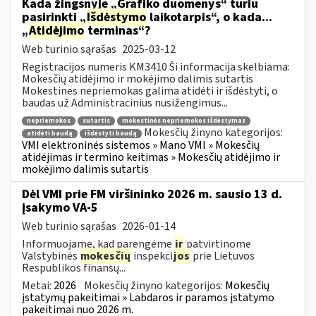
Kada žingsnyje „Grafiko duomenys“ turiu
pasirinkti „
Išdėstymo
laikotarpis“, o kada...
„
Atidėjimo
terminas“?
Web turinio sąrašas
2025-03-12
Registracijos numeris KM3410 Ši informacija skelbiama:
Mokesčių atidėjimo ir mokėjimo dalimis sutartis
Mokestines nepriemokas galima atidėti ir išdėstyti, o
baudas už Administracinius nusižengimus...
nepriemokos
sutartis
mokestinės nepriemokos išdėstymas
Mokesčių žinyno kategorijos:
atidėti baudą
išdėstyti baudą
VMI elektroninės sistemos » Mano VMI » Mokesčių
atidėjimas ir termino keitimas » Mokesčių atidėjimo ir
mokėjimo dalimis sutartis
Dėl VMI prie FM viršininko 2026 m. sausio 13 d.
įsakymo VA-5
Web turinio sąrašas
2026-01-14
Informuojame, kad parengėme
ir
patvirtinome
Valstybinės
mokesčių
inspekci
jos
prie Lietuvos
Respublikos finansų...
Metai:
2026
Mokesčių žinyno kategorijos:
Mokesčių
įstatymų pakeitimai » Labdaros ir paramos įstatymo
pakeitimai nuo 2026 m.