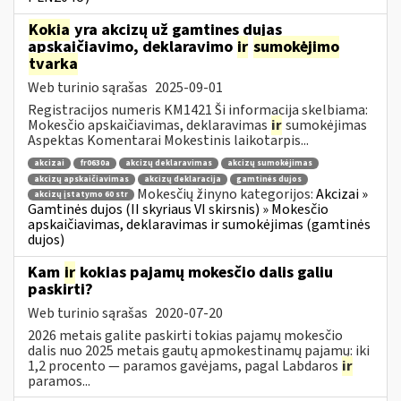
Kokia
yra akcizų už gamtines dujas
apskaičiavimo, deklaravimo
ir
sumokėjimo
tvarka
Web turinio sąrašas
2025-09-01
Registracijos numeris KM1421 Ši informacija skelbiama:
Mokesčio apskaičiavimas, deklaravimas
ir
sumokėjimas
Aspektas Komentarai Mokestinis laikotarpis...
akcizai
fr0630a
akcizų deklaravimas
akcizų sumokėjimas
akcizų apskaičiavimas
akcizų deklaracija
gamtinės dujos
Mokesčių žinyno kategorijos:
Akcizai »
akcizų įstatymo 60 str
Gamtinės dujos (II skyriaus VI skirsnis) » Mokesčio
apskaičiavimas, deklaravimas ir sumokėjimas (gamtinės
dujos)
Kam
ir
kokias pajamų mokesčio dalis galiu
paskirti?
Web turinio sąrašas
2020-07-20
2026 metais galite paskirti tokias pajamų mokesčio
dalis nuo 2025 metais gautų apmokestinamų pajamų: iki
1,2 procento — paramos gavėjams, pagal Labdaros
ir
paramos...