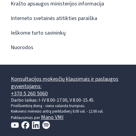
Krašto apsaugos ministerijos informacija
Interneto svetainės atitikties paraiška
Ieškome turto savininkų
Nuorodos
Konsultacijos mokesčių klausimais ir paslaugos
gyventojams:
+370 5 260 5060
Darbo laikas: I-IV 8.00-17.00, V 8.00-15.45.
Prieššventinę dieną - viena valanda trumpiau.
Kiekvieno mėnesio antrą penktadienį 8.00 val. - 12.00 val.
Mano VMI
Paklausimas per