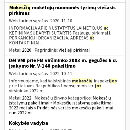
Mokesčių
mokėtojų nuomonės tyrimų viešasis
pirkimas
Web turinio sąrašas
2020-11-10
INFORMACIJA APIE NUSTATYTUS LAIMĖTOJUS
IR
KETINIMĄ SUDARYTI SUTARTIS Paslaugų pirkimai I.
PERKANČIOJI ORGANIZACIJA, ADRESAS
IR
KONTAKTINIAI...
Metai:
2020
Pagrindinis:
Viešieji pirkimai
Dėl VMI prie FM viršininko 2003 m. gegužės 6 d.
įsakymo Nr. V-140 pakeitimo
Web turinio sąrašas
2022-10-11
Informuojame, kad Valstybinės
mokesčių
inspekci
jos
prie Lietuvos Respublikos finansų ministeri
jos
viršininko 2022 m....
Metai:
2022
Mokesčių žinyno kategorijos:
Mokesčių
įstatymų pakeitimai » Mokesčių įstatymų pakeitimai
2022 metais » Pridėtinės vertės mokesčio pakeitimai
nuo 2022 m.
Kokybės vadyba