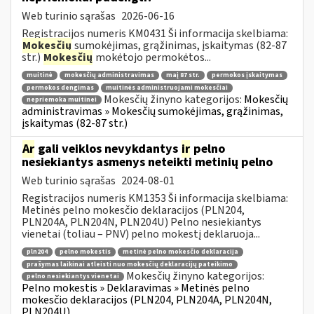
Web turinio sąrašas
2026-06-16
Registracijos numeris KM0431 Ši informacija skelbiama:
Mokesčių
sumokėjimas, grąžinimas, įskaitymas (82-87
str.)
Mokesčių
mokėtojo permokėtos...
muitinė
mokesčių administravimas
maį 87 str.
permokos įskaitymas
permokos dengimas
muitinės administruojami mokesčiai
Mokesčių žinyno kategorijos:
Mokesčių
nepriemoka muitinei
administravimas » Mokesčių sumokėjimas, grąžinimas,
įskaitymas (82-87 str.)
Ar
gali veiklos nevykdantys
ir
pelno
nesiekiantys asmenys neteikti metinių pelno
Web turinio sąrašas
2024-08-01
Registracijos numeris KM1353 Ši informacija skelbiama:
Metinės pelno mokesčio deklaracijos (PLN204,
PLN204A, PLN204N, PLN204U) Pelno nesiekiantys
vienetai (toliau – PNV) pelno mokestį deklaruoja...
pln204
pelno mokestis
metinė pelno mokesčio deklaracija
prašymas laikinai atleisti nuo mokesčių deklaracijų pateikimo
Mokesčių žinyno kategorijos:
pelno nesiekiantys vienetai
Pelno mokestis » Deklaravimas » Metinės pelno
mokesčio deklaracijos (PLN204, PLN204A, PLN204N,
PLN204U)