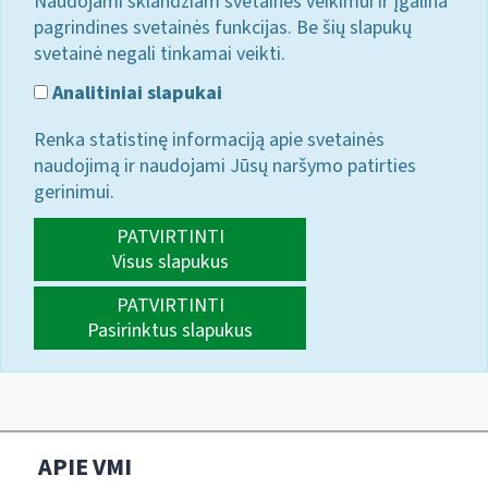
Naudojami sklandžiam svetainės veikimui ir įgalina
pagrindines svetainės funkcijas. Be šių slapukų
svetainė negali tinkamai veikti.
Analitiniai slapukai
Renka statistinę informaciją apie svetainės
naudojimą ir naudojami Jūsų naršymo patirties
gerinimui.
PATVIRTINTI
Visus slapukus
PATVIRTINTI
Pasirinktus slapukus
APIE VMI