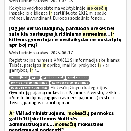
Web turinio sąrašas
2020-02-25
Kokybės vadybos sistema Valstybinėje
mokesčių
inspekcijoje įdiegta
ir
sertifikuota 2012 m. spalio
mėnesį, įgyvendinant Europos socialinio fondo...
įsigijęs verslo liudijimą, parduoda prekes bei
suteikia paslaugas juridiniams
asmenims
...
ir
kitiems gyventojams nesilaikydamas nustatytų
apribojimų?
Web turinio sąrašas
2025-06-17
Registracijos numeris KM0611 Ši informacija skelbiama:
Teisės, pareigos
ir
apribojimai Kai prekybos
ir
/ ar
gamybos,
ir
/...
apribojimai
gpm
gpmį 2 str 22 d
gpmį 10 str 2 d
prekybos verslo liudijimas
gamybos verslo liudijimas
Mokesčių žinyno kategorijos:
paslaugų verslo liudijimas
Gyventojų pajamų mokestis » Pajamos iš verslo/ veiklos
» Verslo liudijimą įsigijusio asmens pajamos (26 str.) »
Teisės, pareigos ir apribojimai
Ar
VMI administruojamų
mokesčių
permokos
gali būti įskaitomos Muitinės
administruojamų...
mokesčių
mokestinei
nepriemokai padengti?