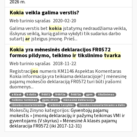
2026 m.
Kokia
veikla galima verstis?
Web turinio sąrašas
2020-02-20
Galima verstis bet
kokia
įstatymų nedraudžiama veikla,
išskyrus veiklą, kurią galima vykdyti tik sudarius darbo
sutartį
ar
įsteigus įmonę. Prieš...
Kokia
yra mėnesinės deklaracijos FR0572
formos pildymo, teikimo
ir
tikslinimo
tvarka
Web turinio sąrašas
2018-11-22
Registraci
jos
numeris KM1146 Aspektas Komentaras
Kokia informacija yra teikiama deklaracijoje? Į mėnesinę
pajamų mokesčio deklaraciją FR0572 turi būti įrašomi:
duomenys...
a klasė
b dalis
fr0572
fr0572a
fr0572u
gpm
tikslinimas
teikimo terminas
gpmį 24 str
mėnesinė deklaracija
išmokos nuolatiniams
teikimo taisyklės
išmokos nenuolatiniams a dalis
Mokesčių žinyno kategorijos:
Gyventojų pajamų
mokestis » Įmonių deklaracijų ir pažymų teikimas VMI ir
gyventojams (V skyrius) » Mėnesinė A klasės pajamų
deklaracija FR0572 (iki 2017-12-31)