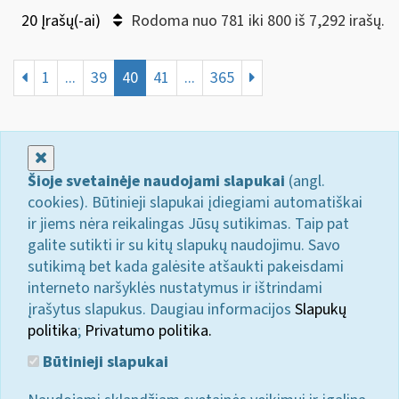
20 Įrašų(-ai)
Rodoma nuo 781 iki 800 iš 7,292 irašų.
1
...
39
40
41
...
365
Uždaryti
Šioje svetainėje naudojami slapukai
(angl.
cookies). Būtinieji slapukai įdiegiami automatiškai
ir jiems nėra reikalingas Jūsų sutikimas. Taip pat
galite sutikti ir su kitų slapukų naudojimu. Savo
sutikimą bet kada galėsite atšaukti pakeisdami
interneto naršyklės nustatymus ir ištrindami
įrašytus slapukus. Daugiau informacijos
Slapukų
politika
;
Privatumo politika.
Būtinieji slapukai