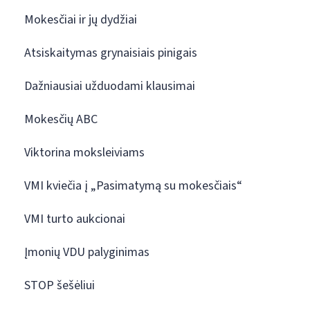
Mokesčiai ir jų dydžiai
Atsiskaitymas grynaisiais pinigais
Dažniausiai užduodami klausimai
Mokesčių ABC
Viktorina moksleiviams
VMI kviečia į „Pasimatymą su mokesčiais“
VMI turto aukcionai
Įmonių VDU palyginimas
STOP šešėliui