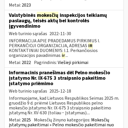
Metai:
2023
Valstybinės
mokesčių
inspekcijos teikiamų
paslaugų, teisės aktų bei kontrolės
įgyvendinimo
Web turinio sąrašas
2022-11-30
INFORMACIJA APIE PRADEDAMUS PIRKIMUS I.
PERKANČIOJI ORGANIZACIJA, ADRESAS
IR
KONTAKTINIAI DUOMENYS: I.1. Perkančiosios
organizacijos pavadinimas
ir
...
Metai:
2022
Pagrindinis:
Viešieji pirkimai
Informacinis pranešimas dėl Pelno mokesčio
įstatymo Nr. IX-675 3 straipsnio pakeitimo
įstatymo priėmimo
Web turinio sąrašas
2025-12-18
Informuojame, kad Lietuvos Respublikos Seimas 2025 m.
gruodžio 9 d. priėmė Lietuvos Respublikos pelno
mokesčio įstatymo Nr. IX-675 3 straipsnio pakeitimo
įstatymą Nr. XV-630 (toliau − Įstatymas)....
Metai:
2025
Mokesčių žinyno kategorijos:
Mokesčių
įstatymų pakeitimai » Pelno mokesčio pakeitimai nuo