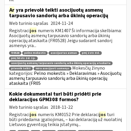
Ar
yra prievolė teikti asocijuotų asmenų
tarpusavio sandorių arba ūkinių operacijų
Web turinio sąrašas
2024-11-24
Registraci
jos
numeris KM1407 Ši informacija skelbiama:
Asocijuotų asmenų tarpusavio sandorių arba ūkinių
operacijų ataskaita (FR0528) Jeigu sudarant sandorį
asmenys yra...
fr0528
pelno mokestis
asocijuotas asmuo
pmį 2 str. 8 d.
pmį 50 str. 2 d. 1 p.
asocijuotų asmenų tarpusavio sandorių arba ūkinių operacijų ataskaita
Mokesčių žinyno
prievolė teikti
nėra asocijuoti asmenys
kategorijos:
Pelno mokestis » Deklaravimas » Asocijuotų
asmenų tarpusavio sandorių arba ūkinių operacijų
ataskaita (FR05
Kokie dokumentai turi būti pridėti prie
deklaracijos GPM308 formos?
Web turinio sąrašas
2018-11-22
Registraci
jos
numeris KM0152 Prie deklaraci
jos
turi
būti pridedama: įgaliojimas, – kai deklaraciją už nuolatinį
Lietuvos gyventoją teikia įstatymų...