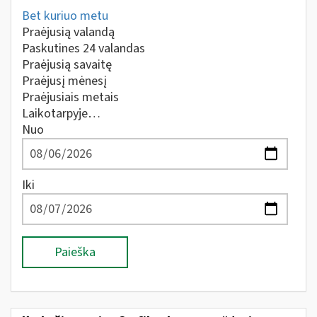
Bet kuriuo metu
Praėjusią valandą
Paskutines 24 valandas
Praėjusią savaitę
Praėjusį mėnesį
Praėjusiais metais
Laikotarpyje…
Nuo
Iki
Paieška