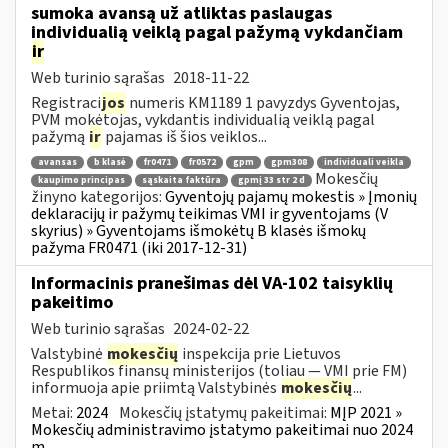
sumoka avansą už atliktas paslaugas
individualią veiklą pagal pažymą vykdančiam
ir
Web turinio sąrašas
2018-11-22
Registraci
jos
numeris KM1189 1 pavyzdys Gyventojas,
PVM mokėtojas, vykdantis individualią veiklą pagal
pažymą
ir
pajamas iš šios veiklos...
avansas
b klasė
fr0471
fr0572
gpm
gpm308
individuali veikla
Mokesčių
kaupimo principas
sąskaita faktūra
gpmį 33 str 2 d
žinyno kategorijos:
Gyventojų pajamų mokestis » Įmonių
deklaracijų ir pažymų teikimas VMI ir gyventojams (V
skyrius) » Gyventojams išmokėtų B klasės išmokų
pažyma FR0471 (iki 2017-12-31)
Informacinis pranešimas dėl VA-102 taisyklių
pakeitimo
Web turinio sąrašas
2024-02-22
Valstybinė
mokesčių
inspekcija prie Lietuvos
Respublikos finansų ministerijos (toliau ― VMI prie FM)
informuoja apie priimtą Valstybinės
mokesčių
...
Metai:
2024
Mokesčių įstatymų pakeitimai:
MĮP 2021 »
Mokesčių administravimo įstatymo pakeitimai nuo 2024
m.