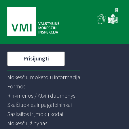
Prisijungti
Mokesčių mokėtojų informacija
Formos
Rinkmenos / Atviri duomenys
Skaičiuoklės ir pagalbininkai
Sąskaitos ir įmokų kodai
Mokesčių žinynas