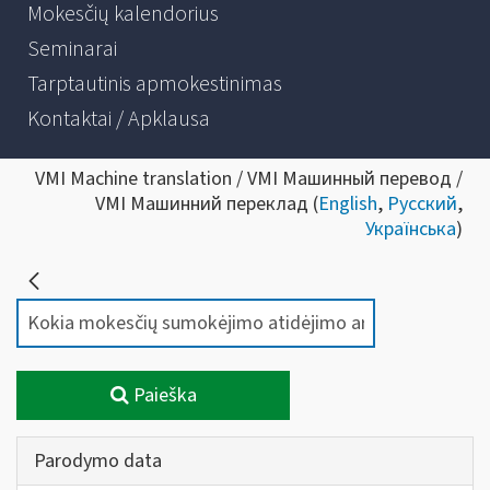
Mokesčių kalendorius
Seminarai
Tarptautinis apmokestinimas
Kontaktai / Apklausa
VMI Machine translation / VMI Машинный перевод /
VMI Машинний переклад (
English
,
Русский
,
Українська
)
Paieška
Parodymo data