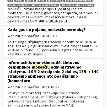
a1
fr0781
gpm
gpm308
įgaliojimas
pridedami dokumentai
mokesčių administratoriaus patvirtinimas
prašymas grąžinti permoką
Mokesčių žinyno kategorijos:
Gyventojų pajamų
mokestis » Nuolatinių gyventojų samprata, pajamos ir jų
deklaravimas » Pajamų mokesčio sumokėjimas ir
deklaravimas GPM 308 iki 2018-12-31
Kada gausiu pajamų mokesčio permoką?
Web turinio sąrašas
2024-01-18
Jei teisingai užpildytą deklaraciją pateiksite iki 2026 m.
gegužės 4 d. (jeigu deklaruojate investicinę sąskaitą - iki
2026 m. birželio 1 d.), permoka bus grąžinta ne vėliau
kaip iki 2026 m. liepos...
Informacinis pranešimas dėl Lietuvos
Respublikos
mokesčių
administravimo
įstatymo...104-
2
straipsnio
2
dalies, 139
ir
140
straipsnio apibendrinto paaiškinimo
(komentaro
Web turinio sąrašas
2023-10-12
Valstybinė mokesčių inspekcija prie Lietuvos
Respublikos finansų ministerijos (toliau — VMI prie FM),
vadovaudamasi Lietuvos Respublikos mokesčių
administravimo įstatymo (toliau — MAĮ)...