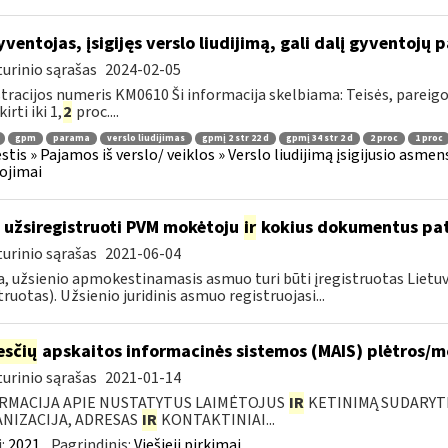
ventojas, įsigijęs verslo liudijimą, gali dalį gyventojų 
urinio sąrašas
2024-02-05
tracijos numeris KM0610 Ši informacija skelbiama: Teisės, pareig
kirti iki 1,
2
proc....
gpm
parama
verslo liudijimas
gpmį 2 str 22 d
gpmį 34 str 2 d
2 proc
1 proc
tis » Pajamos iš verslo/ veiklos » Verslo liudijimą įsigijusio asmens
ojimai
 užsiregistruoti PVM mokėtoju
ir
kokius dokumentus pat
urinio sąrašas
2021-06-04
, užsienio apmokestinamasis asmuo turi būti įregistruotas Lietuv
truotas). Užsienio juridinis asmuo registruojasi...
sčių
apskaitos informacinės sistemos (MAIS) plėtros/
urinio sąrašas
2021-01-14
RMACIJA APIE NUSTATYTUS LAIMĖTOJUS
IR
KETINIMĄ SUDARYTI 
NIZACIJA, ADRESAS
IR
KONTAKTINIAI...
:
2021
Pagrindinis:
Viešieji pirkimai