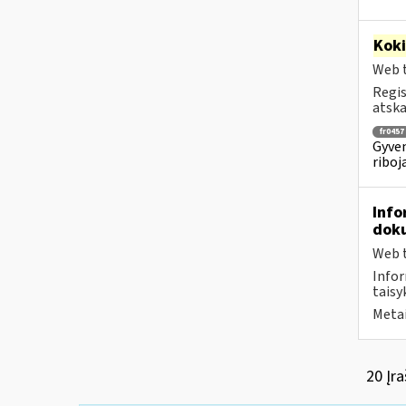
Kok
Web t
Regis
atska
fr0457
Gyven
riboj
Info
doku
Web t
Infor
taisyk
Metai
20 Įra