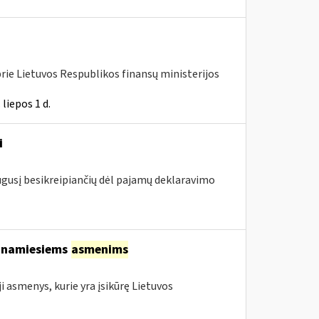
rie Lietuvos Respublikos finansų ministerijos
liepos 1 d.
i
augusį besikreipiančių dėl pajamų deklaravimo
tinamiesiems
asmenims
asmenys, kurie yra įsikūrę Lietuvos