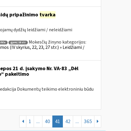
laidų pripažinimo
tvarka
ojamų dydžių leidžiami / neleidžiami
Mokesčių žinyno kategorijos:
ikla
gpmį 18 str
 (IV skyrius, 22, 23, 27 str.) » Leidžiami /
iepos 21 d. įsakymo Nr. VA-83 „Dėl
o“ pakeitimo
redakcija Dokumentų teikimo elektroniniu būdu
1
...
40
41
42
...
365