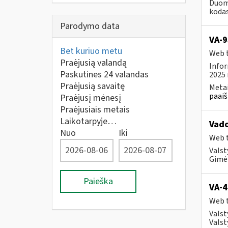
Duome
kodas
Parodymo data
VA-9
Bet kuriuo metu
Web t
Praėjusią valandą
Infor
Paskutines 24 valandas
2025 
Praėjusią savaitę
Metai
paaiš
Praėjusį mėnesį
Praėjusiais metais
Laikotarpyje…
Vad
Nuo
Iki
Web t
Valst
Gimė 
Paieška
VA-4
Web t
Valst
Valst