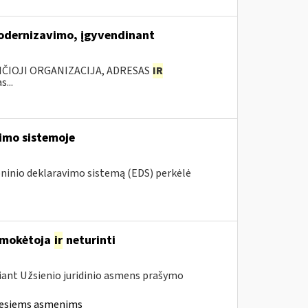
modernizavimo, įgyvendinant
ANČIOJI ORGANIZACIJA, ADRESAS
IR
...
vimo sistemoje
roninio deklaravimo sistemą (EDS) perkėlė
M mokėtoja
ir
neturinti
iant Užsienio juridinio asmens prašymo
iesiems asmenims