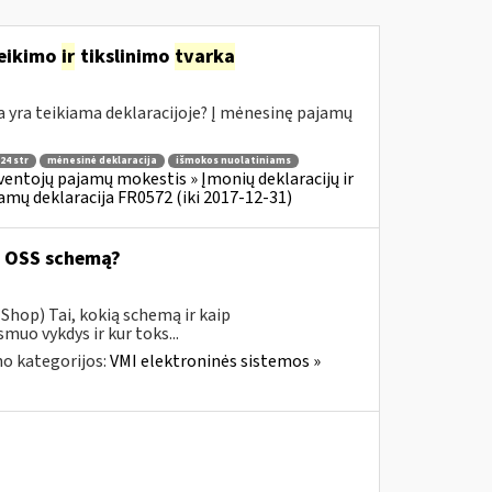
teikimo
ir
tikslinimo
tvarka
yra teikiama deklaracijoje? Į mėnesinę pajamų
24 str
mėnesinė deklaracija
išmokos nuolatiniams
ventojų pajamų mokestis » Įmonių deklaracijų ir
amų deklaracija FR0572 (iki 2017-12-31)
ą OSS schemą?
Shop) Tai, kokią schemą ir kaip
uo vykdys ir kur toks...
o kategorijos:
VMI elektroninės sistemos »