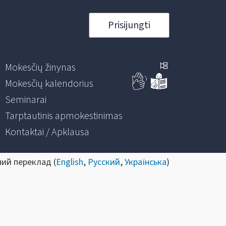
Prisijungti
Mokesčių žinynas
Mokesčių kalendorius
Seminarai
Tarptautinis apmokestinimas
Kontaktai / Apklausa
ний переклад (
English
,
Русский
,
Українська
)