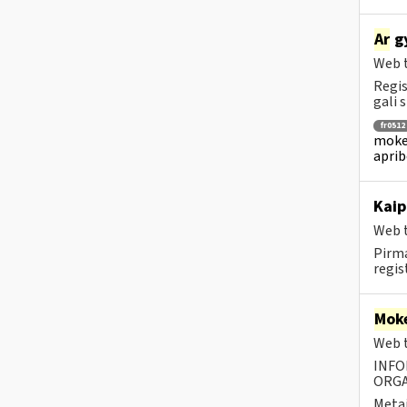
Ar
gy
Web t
Regis
gali s
fr0512
mokes
aprib
Kaip
Web t
Pirma
regis
Moke
Web t
INFO
ORGA
Metai