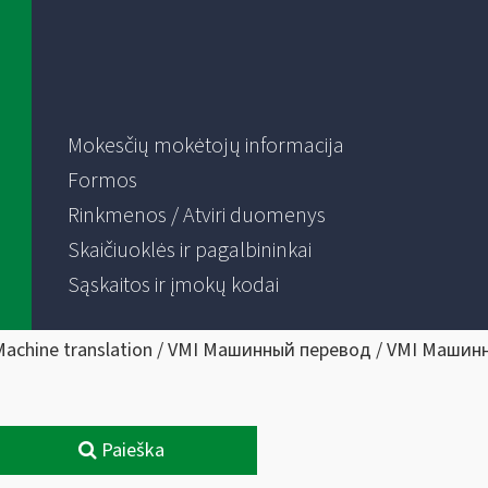
Mokesčių mokėtojų informacija
Formos
Rinkmenos / Atviri duomenys
Skaičiuoklės ir pagalbininkai
Sąskaitos ir įmokų kodai
Machine translation / VMI Машинный перевод / VMI Машин
Paieška