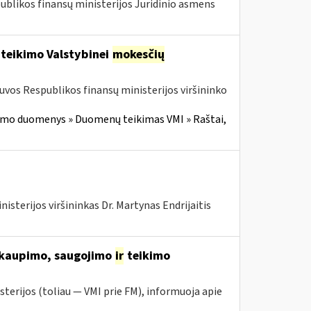
publikos finansų ministerijos Juridinio asmens
 teikimo Valstybinei
mokesčių
tuvos Respublikos finansų ministerijos viršininko
imo duomenys » Duomenų teikimas VMI » Raštai,
isterijos viršininkas Dr. Martynas Endrijaitis
 kaupimo, saugojimo
ir
teikimo
sterijos (toliau ― VMI prie FM), informuoja apie