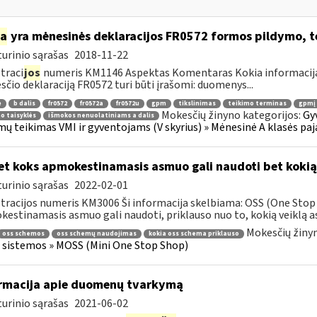
ia
yra mėnesinės deklaracijos FR0572 formos pildymo, 
urinio sąrašas
2018-11-22
traci
jos
numeris KM1146 Aspektas Komentaras Kokia informacija 
čio deklaraciją FR0572 turi būti įrašomi: duomenys...
ė
b dalis
fr0572
fr0572a
fr0572u
gpm
tikslinimas
teikimo terminas
gpmį 
Mokesčių žinyno kategorijos:
Gy
o taisyklės
išmokos nenuolatiniams a dalis
ų teikimas VMI ir gyventojams (V skyrius) » Mėnesinė A klasės paj
t koks apmokestinamasis asmuo gali naudoti bet koki
urinio sąrašas
2022-02-01
tracijos numeris KM3006 Ši informacija skelbiama: OSS (One Stop 
estinamasis asmuo gali naudoti, priklauso nuo to, kokią veiklą asm
Mokesčių žinyn
oss schemos
oss schemų naudojimas
kokia oss schema priklauso
 sistemos » MOSS (Mini One Stop Shop)
rmacija apie duomenų tvarkymą
urinio sąrašas
2021-06-02