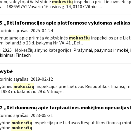
nų valdytojai Valstybinė
mokesčių
inspekcija prie Lietuvos Res
 — 188659752 Vasario 16-osios g. 14, 01107 Vilnius ...
5 „Dėl Informacijos apie platformose vykdomas veiklas
urinio sąrašas
2025-04-24
muojame apie priimtą Valstybinės
mokesčių
inspekcijos prie Lie
m. balandžio 23 d. įsakymą Nr. VA-41 „Dėl...
:
2025
Mokesčių žinyno kategorijos:
Prašymai, pažymos ir mokėj
kinimai Fintech
ovybė
urinio sąrašas
2019-02-12
ybinės
mokesčių
inspekcijos prie Lietuvos Respublikos finansų min
1988 m. balandžio 29 d. Vilniuje...
2 „Dėl duomenų apie tarptautines mokėjimo operacijas
urinio sąrašas
2023-05-31
ybinė
mokesčių
inspekcija prie Lietuvos Respublikos finansų mini
ybinė
mokesčių
...