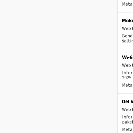
Metai
Moke
Web t
Bendr
šalti
VA-6
Web t
Infor
2025 
Metai
Dėl 
Web t
Infor
pakei
Metai