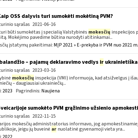
Kaip OSS dalyvis turi sumokėti mokėtiną PVM?
urinio sąrašas
2021-06-16
uri būti sumokėtas į specialią Valstybinės
mokesčių
inspekcijos p
itą. Mokėjimo pavedime būtina nurodyti atitinkamai...
čių įstatymų pakeitimai:
MĮP 2021 » E-prekyba ir PVM nuo 2021 m. 
balandžio – pajamų deklaravimo vedlys
ir
ukrainietiška
urinio sąrašas
2023-03-16
ybinė
mokesčių
inspekcija (VMI) informuoja, kad atsižvelgus į iš
niečių – daugiausiai ukrainiečių...
:
2023
Pagrindinis:
Naujiena
Šveicarijoje sumokėto PVM grąžinimo užsienio apmokes
urinio sąrašas
2022-11-15
arijos mokesčių administratorius informavo, jog apmokestinamieji 
blikoje, jeigu jų buveinė
ar
nuolatinė gyvenamoji vieta yra...
:
2022