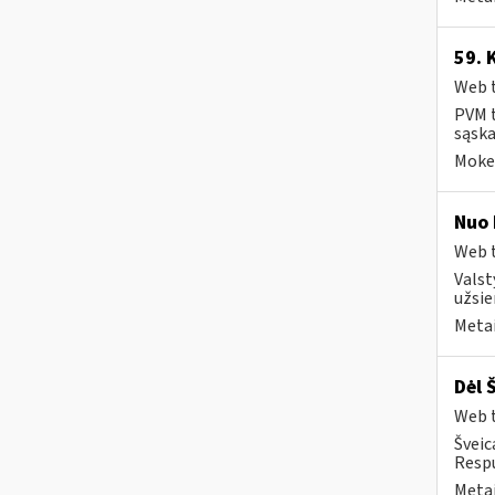
59. 
Web t
PVM t
sąska
Mokes
Nuo 
Web t
Valst
užsie
Metai
Dėl 
Web t
Šveic
Respu
Metai