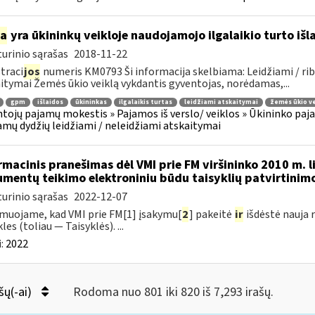
ia
yra ūkininkų veikloje naudojamojo ilgalaikio turto iš
urinio sąrašas
2018-11-22
traci
jos
numeris KM0793 Ši informacija skelbiama: Leidžiami / rib
itymai Žemės ūkio veiklą vykdantis gyventojas, norėdamas,...
gpm
išlaidos
ūkininkas
ilgalaikis turtas
leidžiami atskaitymai
žemės ūkio ve
tojų pajamų mokestis » Pajamos iš verslo/ veiklos » Ūkininko pajamos
amų dydžių leidžiami / neleidžiami atskaitymai
rmacinis pranešimas dėl VMI prie FM viršininko 2010 m. l
mentų teikimo elektroniniu būdu taisyklių patvirtinim
urinio sąrašas
2022-12-07
muojame, kad VMI prie FM[1] įsakymu[
2
] pakeitė
ir
išdėstė nauja 
les (toliau — Taisyklės). ...
:
2022
šų(-ai)
Rodoma nuo 801 iki 820 iš 7,293 irašų.