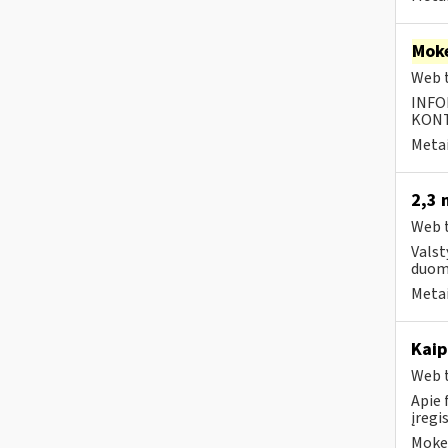
Moke
Web t
INFO
KONTA
Metai
2,3 
Web t
Valst
duom
Metai
Kaip
Web t
Apie 
įregi
Mokes