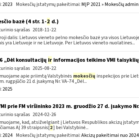
:
2023
Mokesčių įstatymų pakeitimai:
MĮP 2021 » Mokesčių admin
sčio bazė (4 str. 1-
2
d.)
urinio sąrašas
2018-11-22
oji dalis: Lietuvos vieneto pelno mokesčio bazė yra visos Lietuvoje
nis yra Lietuvoje ir ne Lietuvoje. Per Lietuvos vieneto nuolatines...
6 „Dėl konsultacijų
ir
informacijos teikimo VMI taisykli
urinio sąrašas
2025-08-22
muojame apie priimtą Valstybinės
mokesčių
inspekcijos prie Lie
m. rugpjūčio 21 d. įsakymą Nr. VA-74 „Dėl...
:
2025
VMI prie FM viršininko 2023 m. gruodžio 27 d. įsakymo Nr
urinio sąrašas
2024-02-26
muojame, kad, atsižvelgiant į Lietuvos Respublikos akcizų įstatymo
čiamas AĮ 39 straipsnis[
2
] bei Valstybinė...
:
2024
Mokesčių įstatymų pakeitimai:
Akcizų pakeitimai nuo 2024