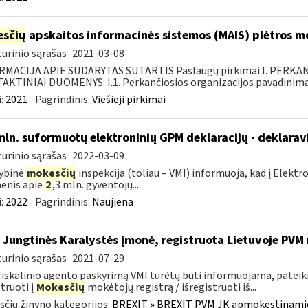
sčių
apskaitos informacinės sistemos (MAIS) plėtros 
urinio sąrašas
2021-03-08
RMACIJA APIE SUDARYTAS SUTARTIS Paslaugų pirkimai I. PERK
KTINIAI DUOMENYS: I.1. Perkančiosios organizacijos pavadinimas
:
2021
Pagrindinis:
Viešieji pirkimai
mln. suformuotų elektroninių GPM deklaracijų - deklara
urinio sąrašas
2022-03-09
ybinė
mokesčių
inspekcija (toliau – VMI) informuoja, kad į Elekt
enis apie
2
,3 mln. gyventojų...
:
2022
Pagrindinis:
Naujiena
 Jungtinės Karalystės įmonė, registruota Lietuvoje PV
urinio sąrašas
2021-07-29
fiskalinio agento paskyrimą VMI turėtų būti informuojama, pateik
struoti į
Mokesčių
mokėtojų registrą / išregistruoti iš...
čių žinyno kategorijos:
BREXIT » BREXIT PVM JK apmokestinam