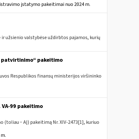
istravimo įstatymo pakeitimai nuo 2024 m.
 ir užsienio valstybėse uždirbtos pajamos, kurių
ų patvirtinimo“ pakeitimo
tuvos Respublikos finansų ministerijos viršininko
. VA-99 pakeitimo
 (toliau − AĮ) pakeitimą Nr. XIV-2473[1], kuriuo
 m.