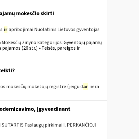
pajamų mokesčio skirti
os
ir
apribojimai Nuolatinis Lietuvos gyventojas
Mokesčių žinyno kategorijos:
Gyventojų pajamų
 pajamos (26 str.) » Teisės, pareigos ir
eikti?
os mokesčių mokėtojų registre (jeigu d
ar
nėra
modernizavimo, įgyvendinant
SUTARTIS Paslaugų pirkimai I. PERKANČIOJI