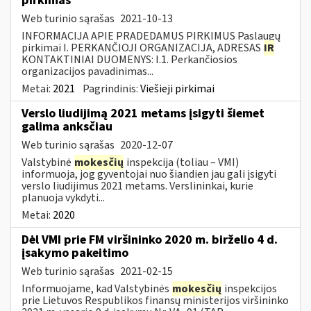
pirkimas
Web turinio sąrašas
2021-10-13
INFORMACIJA APIE PRADEDAMUS PIRKIMUS Paslaugų
pirkimai I. PERKANČIOJI ORGANIZACIJA, ADRESAS
IR
KONTAKTINIAI DUOMENYS: I.1. Perkančiosios
organizacijos pavadinimas...
Metai:
2021
Pagrindinis:
Viešieji pirkimai
Verslo liudijimą 2021 metams įsigyti šiemet
galima anksčiau
Web turinio sąrašas
2020-12-07
Valstybinė
mokesčių
inspekcija (toliau – VMI)
informuoja, jog gyventojai nuo šiandien jau gali įsigyti
verslo liudijimus 2021 metams. Verslininkai, kurie
planuoja vykdyti...
Metai:
2020
Dėl VMI prie FM viršininko 2020 m. birželio 4 d.
įsakymo pakeitimo
Web turinio sąrašas
2021-02-15
Informuojame, kad Valstybinės
mokesčių
inspekcijos
prie Lietuvos Respublikos finansų ministerijos viršininko