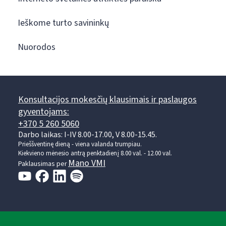
Ieškome turto savininkų
Nuorodos
Konsultacijos mokesčių klausimais ir paslaugos
gyventojams:
+370 5 260 5060
Darbo laikas: I-IV 8.00-17.00, V 8.00-15.45.
Prieššventinę dieną - viena valanda trumpiau.
Kiekvieno mėnesio antrą penktadienį 8.00 val. - 12.00 val.
Mano VMI
Paklausimas per