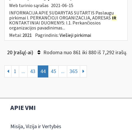
Web turinio sąrašas
2021-06-15
INFORMACIJA APIE SUDARYTAS SUTARTIS Paslaugų
pirkimai I. PERKANČIOJI ORGANIZACIJA, ADRESAS
IR
KONTAKTINIAI DUOMENYS: I.1. Perkančiosios
organizacijos pavadinimas...
Metai:
2021
Pagrindinis:
Viešieji pirkimai
20 Įrašų(-ai)
Rodoma nuo 861 iki 880 iš 7,292 irašų.
1
...
43
44
45
...
365
APIE VMI
Misija, Vizija ir Vertybės