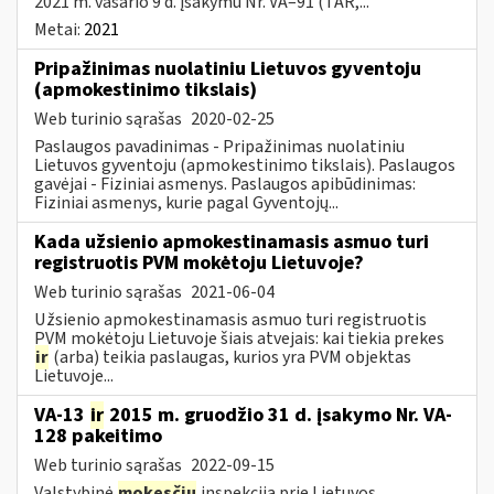
2021 m. vasario 9 d. įsakymu Nr. VA–91 (TAR,...
Metai:
2021
Pripažinimas nuolatiniu Lietuvos gyventoju
(apmokestinimo tikslais)
Web turinio sąrašas
2020-02-25
Paslaugos pavadinimas - Pripažinimas nuolatiniu
Lietuvos gyventoju (apmokestinimo tikslais). Paslaugos
gavėjai - Fiziniai asmenys. Paslaugos apibūdinimas:
Fiziniai asmenys, kurie pagal Gyventojų...
Kada užsienio apmokestinamasis asmuo turi
registruotis PVM mokėtoju Lietuvoje?
Web turinio sąrašas
2021-06-04
Užsienio apmokestinamasis asmuo turi registruotis
PVM mokėtoju Lietuvoje šiais atvejais: kai tiekia prekes
ir
(arba) teikia paslaugas, kurios yra PVM objektas
Lietuvoje...
VA-13
ir
2015 m. gruodžio 31 d. įsakymo Nr. VA-
128 pakeitimo
Web turinio sąrašas
2022-09-15
Valstybinė
mokesčių
inspekcija prie Lietuvos