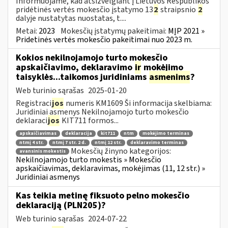
Informuojame, kad atsižvelgiant į Lietuvos Respublikos
pridėtinės vertės mokesčio įstatymo 13
2
straipsnio
2
dalyje nustatytas nuostatas, t....
Metai:
2023
Mokesčių įstatymų pakeitimai:
MĮP 2021 »
Pridetinės vertės mokesčio pakeitimai nuo 2023 m.
Kokios nekilnojamojo turto mokesčio
apskaičiavimo, deklaravimo
ir
mokėjimo
taisyklės...taikomos juridiniams
asmenims
?
Web turinio sąrašas
2025-01-20
Registraci
jos
numeris KM1609 Ši informacija skelbiama:
Juridiniai asmenys Nekilnojamojo turto mokesčio
deklaraci
jos
KIT711 formos...
apskaičiavimas
deklaracija
kit711
ntm
mokėjimo terminas
ntmį 4 str.
ntmį 7 str. 2 d.
ntmį 12 str.
deklaravimo terminas
Mokesčių žinyno kategorijos:
avansinis mokestis
Nekilnojamojo turto mokestis » Mokesčio
apskaičiavimas, deklaravimas, mokėjimas (11, 12 str.) »
Juridiniai asmenys
Kas teikia metinę fiksuoto pelno mokesčio
deklaraciją (PLN205)?
Web turinio sąrašas
2024-07-22