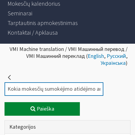
Mokesčių kalendorius
Seminarai
Tarptautinis apmokestinimas
Kontaktai / Apklausa
VMI Machine translation / VMI Машинный перевод /
VMI Машинний переклад (
English
,
Русский
,
Українська
)
Paieška
Kategorijos