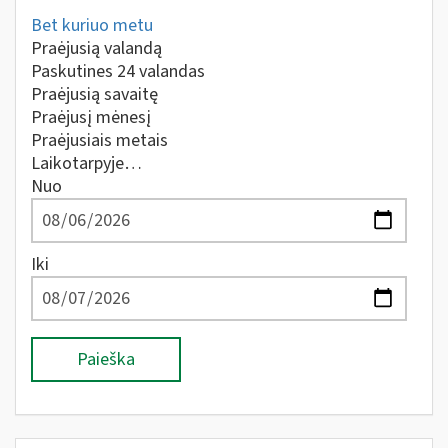
Bet kuriuo metu
Praėjusią valandą
Paskutines 24 valandas
Praėjusią savaitę
Praėjusį mėnesį
Praėjusiais metais
Laikotarpyje…
Nuo
Iki
Paieška