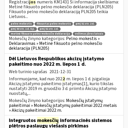
Registraci
jos
numeris KM1431 Ši informacija skelbiama:
Metinė fiksuoto pelno mokesčio deklaracija (PLN205)
Fiksuoto pelno mokesčio deklaraciją PLN205 teikia
Lietuvos...
pelno mokestis
fiksuotas pelno mokestis
pmį 51 str. 2 d.
pmį 50 str. 1 d. 6 p.
pmį 51 str. 1 d.
metinė fiksuoto pelno mokesčio deklaracija
vežimas jūros laivais
Mokesčių žinyno kategorijos:
Pelno mokestis »
Deklaravimas » Metinė fiksuoto pelno mokesčio
deklaracija (PLN205)
Dėl Lietuvos Respublikos akcizų įstatymo
pakeitimo nuo 2022 m. liepos 1 d.
Web turinio sąrašas
2021-12-31
Informuojame, kad nuo 202
2
m. liepos 1 d. įsigalioja
Akcizų įstatymo pakeitimo įstatymas[1], kurio tikslas
nustatyti 2019 m. gruodžio 3 d. priimto Akcizų įstatymo
nuostatų,...
Mokesčių žinyno kategorijos:
Mokesčių įstatymų
pakeitimai » Mokesčių įstatymų pakeitimai 2022 metais
» Akcizų pakeitimai 2022 m.
Integruotos
mokesčių
informacinės sistemos
plėtros paslaugų viešasis pirkimas