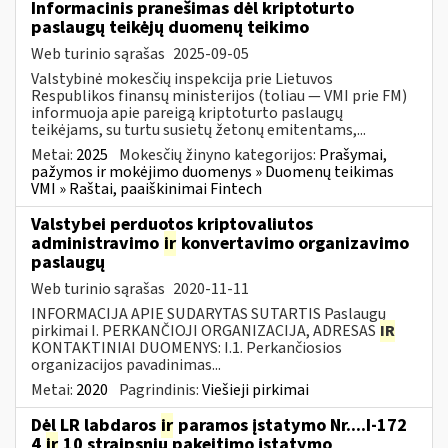
Informacinis pranešimas dėl kriptoturto
paslaugų teikėjų duomenų teikimo
Web turinio sąrašas
2025-09-05
Valstybinė mokesčių inspekcija prie Lietuvos
Respublikos finansų ministerijos (toliau — VMI prie FM)
informuoja apie pareigą kriptoturto paslaugų
teikėjams, su turtu susietų žetonų emitentams,...
Metai:
2025
Mokesčių žinyno kategorijos:
Prašymai,
pažymos ir mokėjimo duomenys » Duomenų teikimas
VMI » Raštai, paaiškinimai Fintech
Valstybei perduotos kriptovaliutos
administravimo
ir
konvertavimo organizavimo
paslaugų
Web turinio sąrašas
2020-11-11
INFORMACIJA APIE SUDARYTAS SUTARTIS Paslaugų
pirkimai I. PERKANČIOJI ORGANIZACIJA, ADRESAS
IR
KONTAKTINIAI DUOMENYS: I.1. Perkančiosios
organizacijos pavadinimas...
Metai:
2020
Pagrindinis:
Viešieji pirkimai
Dėl LR labdaros
ir
paramos įstatymo Nr....I-172
4
ir
10 straipsnių pakeitimo įstatymo