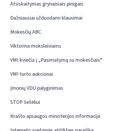
Atsiskaitymas grynaisiais pinigais
Dažniausiai užduodami klausimai
Mokesčių ABC
Viktorina moksleiviams
VMI kviečia į „Pasimatymą su mokesčiais“
VMI turto aukcionai
Įmonių VDU palyginimas
STOP šešėliui
Krašto apsaugos ministerijos informacija
Interneto svetainės atitikties paraiška