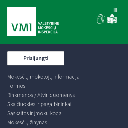
Prisijungti
Mokesčių mokėtojų informacija
Formos
Rinkmenos / Atviri duomenys
Skaičiuoklės ir pagalbininkai
Sąskaitos ir įmokų kodai
Mokesčių žinynas