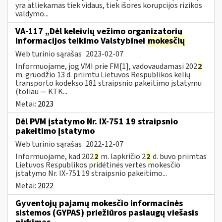
yra atliekamas tiek vidaus, tiek išorės korupcijos rizikos
valdymo...
VA-117 „Dėl keleivių vežimo organizatorių
informacijos teikimo Valstybinei
mokesčių
Web turinio sąrašas
2023-02-07
Informuojame, jog VMI prie FM[1], vadovaudamasi 202
2
m. gruodžio 13 d. priimtu Lietuvos Respublikos kelių
transporto kodekso 181 straipsnio pakeitimo įstatymu
(toliau — KTK...
Metai:
2023
Dėl PVM įstatymo Nr. IX-751 19 straipsnio
pakeitimo įstatymo
Web turinio sąrašas
2022-12-07
Informuojame, kad 202
2
m. lapkričio 2
2
d. buvo priimtas
Lietuvos Respublikos pridėtinės vertės mokesčio
įstatymo Nr. IX-751 19 straipsnio pakeitimo...
Metai:
2022
Gyventojų pajamų mokesčio informacinės
sistemos (GYPAS) priežiūros paslaugų viešasis