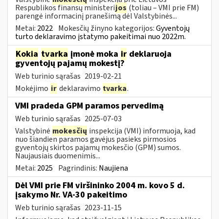
Respublikos finansų ministeri
jos
(toliau – VMI prie FM)
parengė informacinį pranešimą dėl Valstybinės...
Metai:
2022
Mokesčių žinyno kategorijos:
Gyventojų
turto deklaravimo įstatymo pakeitimai nuo 2022m.
Kokia
tvarka
įmonė moka
ir
deklaruoja
gyventojų pajamų mokestį?
Web turinio sąrašas
2019-02-21
Mokėjimo
ir
deklaravimo
tvarka
.
VMI pradeda GPM paramos pervedimą
Web turinio sąrašas
2025-07-03
Valstybinė
mokesčių
inspekcija (VMI) informuoja, kad
nuo šiandien paramos gavėjus pasieks pirmosios
gyventojų skirtos pajamų mokesčio (GPM) sumos.
Naujausiais duomenimis...
Metai:
2025
Pagrindinis:
Naujiena
Dėl VMI prie FM viršininko 2004 m. kovo 5 d.
įsakymo Nr. VA-30 pakeitimo
Web turinio sąrašas
2023-11-15