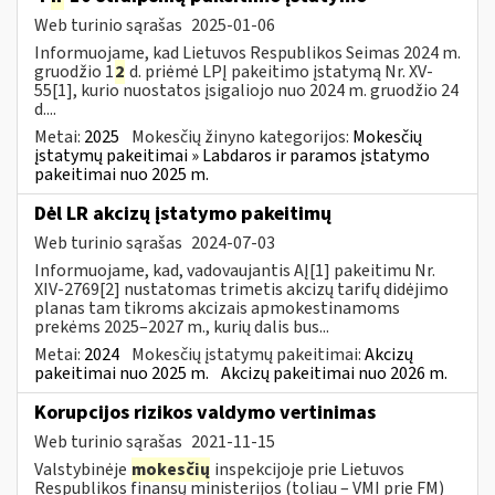
Web turinio sąrašas
2025-01-06
Informuojame, kad Lietuvos Respublikos Seimas 2024 m.
gruodžio 1
2
d. priėmė LPĮ pakeitimo įstatymą Nr. XV-
55[1], kurio nuostatos įsigaliojo nuo 2024 m. gruodžio 24
d....
Metai:
2025
Mokesčių žinyno kategorijos:
Mokesčių
įstatymų pakeitimai » Labdaros ir paramos įstatymo
pakeitimai nuo 2025 m.
Dėl LR akcizų įstatymo pakeitimų
Web turinio sąrašas
2024-07-03
Informuojame, kad, vadovaujantis AĮ[1] pakeitimu Nr.
XIV-2769[2] nustatomas trimetis akcizų tarifų didėjimo
planas tam tikroms akcizais apmokestinamoms
prekėms 2025–2027 m., kurių dalis bus...
Metai:
2024
Mokesčių įstatymų pakeitimai:
Akcizų
pakeitimai nuo 2025 m.
Akcizų pakeitimai nuo 2026 m.
Korupcijos rizikos valdymo vertinimas
Web turinio sąrašas
2021-11-15
Valstybinėje
mokesčių
inspekcijoje prie Lietuvos
Respublikos finansų ministerijos (toliau – VMI prie FM)