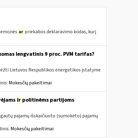
priemonės
ar
priekabos deklaravimo kodas, kurį
komas lengvatinis 9 proc. PVM tarifas?
rėžti Lietuvos Respublikos energetikos įstatyme
nis:
Mokesčių pakeitimai
avėjams
ir
politinėms partijoms
m. gautų pajamų išskaičiuoto (sumokėto) pajamų
inis:
Mokesčių pakeitimai