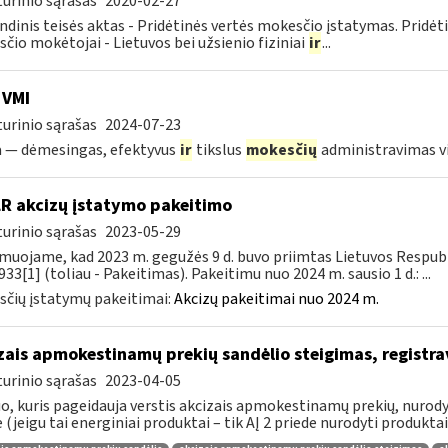
urinio sąrašas
2020-02-27
ndinis teisės aktas - Pridėtinės vertės mokesčio įstatymas. Pridė
čio mokėtojai - Lietuvos bei užsienio fiziniai
ir
...
 VMI
urinio sąrašas
2024-07-23
a — dėmesingas, efektyvus
ir
tikslus
mokesčių
administravimas 
LR akcizų įstatymo pakeitimo
urinio sąrašas
2023-05-29
muojame, kad 2023 m. gegužės 9 d. buvo priimtas Lietuvos Respubli
933[1] (toliau - Pakeitimas). Pakeitimu nuo 2024 m. sausio 1 d.: ...
čių įstatymų pakeitimai:
Akcizų pakeitimai nuo 2024 m.
zais apmokestinamų prekių sandėlio steigimas, registr
urinio sąrašas
2023-04-05
, kuris pageidauja verstis akcizais apmokestinamų prekių, nurodytų
e (jeigu tai energiniai produktai – tik AĮ 2 priede nurodyti produktai),