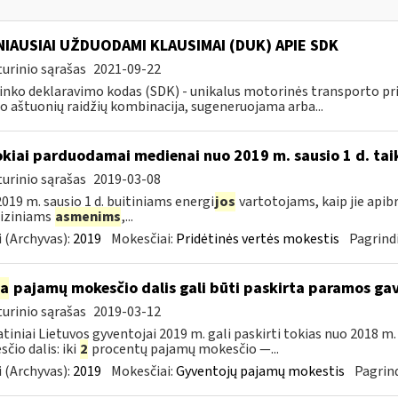
IAUSIAI UŽDUODAMI KLAUSIMAI (DUK) APIE SDK
urinio sąrašas
2021-09-22
inko deklaravimo kodas (SDK) - unikalus motorinės transporto 
o aštuonių raidžių kombinacija, sugeneruojama arba...
okiai parduodamai medienai nuo 2019 m. sausio 1 d. tai
urinio sąrašas
2019-03-08
019 m. sausio 1 d. buitiniams energi
jos
vartotojams, kaip jie apib
 fiziniams
asmenims
,...
 (Archyvas):
2019
Mokesčiai:
Pridėtinės vertės mokestis
Pagrindi
ia
pajamų mokesčio dalis gali būti paskirta paramos g
urinio sąrašas
2019-03-12
tiniai Lietuvos gyventojai 2019 m. gali paskirti tokias nuo 2018 
čio dalis: iki
2
procentų pajamų mokesčio —...
 (Archyvas):
2019
Mokesčiai:
Gyventojų pajamų mokestis
Pagrind