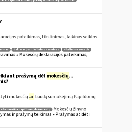
kcizais apmokestinamų prekių sandėlio registravimas
?
aracijos pateikimas, tikslinimas, laikinas veiklos
linimas
deklaracijos tikslinimo terminas
tikslinimo senatis
avimas » Mokesčių deklaracijos pateikimas,
eikiant prašymą dėl
mokesčių
...
mis?
styti mokesčių
ar
baudų sumokėjimą Papildomų
Mokesčių žinyno
kada nereikia papildomų dokumentų
mas ir prašymų teikimas » Prašymas atidėti