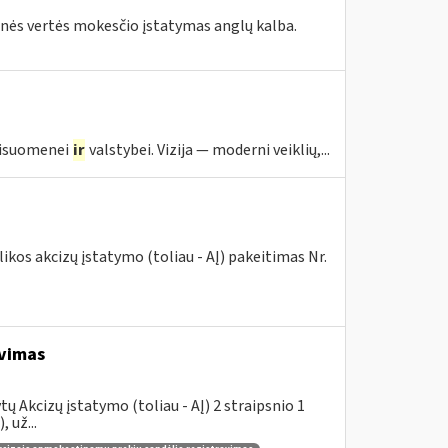
tinės vertės mokesčio įstatymas anglų kalba.
visuomenei
ir
valstybei. Vizija — moderni veiklių,...
kos akcizų įstatymo (toliau - AĮ) pakeitimas Nr.
avimas
 Akcizų įstatymo (toliau - AĮ) 2 straipsnio 1
 už...