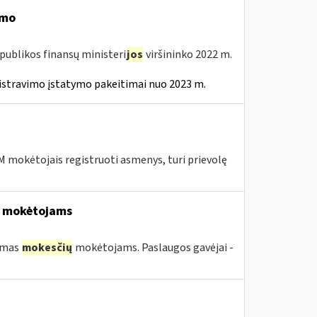
imo
publikos finansų ministeri
jos
viršininko 2022 m.
istravimo įstatymo pakeitimai nuo 2023 m.
 mokėtojais registruoti asmenys, turi prievolę
mokėtojams
kimas
mokesčių
mokėtojams. Paslaugos gavėjai -