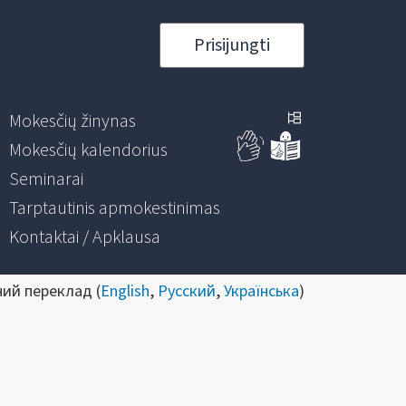
Prisijungti
Mokesčių žinynas
Mokesčių kalendorius
Seminarai
Tarptautinis apmokestinimas
Kontaktai / Apklausa
ний переклад (
English
,
Русский
,
Українська
)