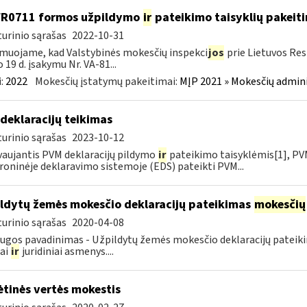
FR0711 formos užpildymo
ir
pateikimo taisyklių pakeit
urinio sąrašas
2022-10-31
muojame, kad Valstybinės mokesčių inspekci
jos
prie Lietuvos Res
o 19 d. įsakymu Nr. VA-81...
:
2022
Mokesčių įstatymų pakeitimai:
MĮP 2021 » Mokesčių admin
deklaracijų teikimas
urinio sąrašas
2023-10-12
aujantis PVM deklaracijų pildymo
ir
pateikimo taisyklėmis[1], PVM
roninėje deklaravimo sistemoje (EDS) pateikti PVM...
ldytų žemės mokesčio deklaracijų pateikimas
mokesčių
urinio sąrašas
2020-04-08
ugos pavadinimas - Užpildytų žemės mokesčio deklaracijų patei
iai
ir
juridiniai asmenys....
ėtinės vertės mokestis