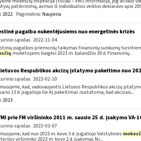
ybinė mokesčių inspekcija (toliau – VMI) informuoja, jog atlikus 
tyvų patikrinimą, asmuo iš individualios veiklos deklaravo apie 200,
:
2022
Pagrindinis:
Naujiena
stinė pagalba nukentėjusiems nuo energetinės krizės
urinio sąrašas
2022-11-04
tinių pagalbos priemonių taikymas finansinių sunkumų turintiem
sčių
mokėtojams baigėsi 2023 m. balandžio 30 d. Finansinių...
Lietuvos Respublikos akcizų įstatymo pakeitimo nuo 202
urinio sąrašas
2023-02-10
muojame, kad, vadovaujantis Lietuvos Respublikos akcizų įstatymo 
sario 13 d. įsigalioja šie AĮ pakeitimai: nustatoma, kad akcizais...
:
2023
VMI prie FM viršininko 2011 m. sausio 25 d. įsakymo VA-
urinio sąrašas
2023-03-07
muojame, kad nuo 2023 m. kovo 3 d. įsigaliojo Valstybinės
mokesč
terijos viršininko 2023 m. kovo 2 d. įsakymas Nr....