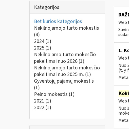
Kategorijos
DAŽN
Bet kurios kategorijos
Web t
Nekilnojamojo turto mokestis
Savin
(4)
sudar
2024
(1)
2025
(1)
1. K
Nekilnojamo turto mokesčio
Web t
pakeitimai nuo 2026
(1)
Nuo 2
Nekilnojamojo turto mokesčio
(t. y.
pakeitimai nuo 2025 m.
(1)
Metai
Gyventojų pajamų mokestis
(1)
Kok
Pelno mokestis
(1)
2021
(1)
Web t
2022
(1)
Nuola
mokes
Metai