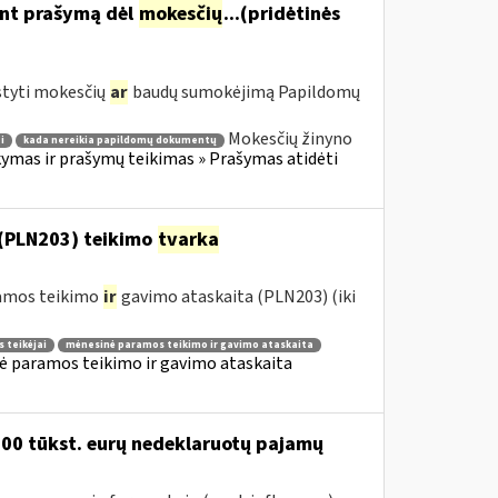
ant prašymą dėl
mokesčių
...(pridėtinės
styti mokesčių
ar
baudų sumokėjimą Papildomų
Mokesčių žinyno
i
kada nereikia papildomų dokumentų
mas ir prašymų teikimas » Prašymas atidėti
(PLN203) teikimo
tvarka
ramos teikimo
ir
gavimo ataskaita (PLN203) (iki
 teikėjai
mėnesinė paramos teikimo ir gavimo ataskaita
ė paramos teikimo ir gavimo ataskaita
200 tūkst. eurų nedeklaruotų pajamų