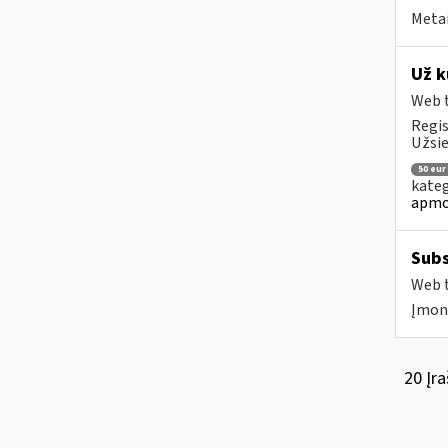
Metai
Už k
Web t
Regis
Užsie
50 eur
kateg
apmo
Subs
Web t
Įmonė
20 Įra