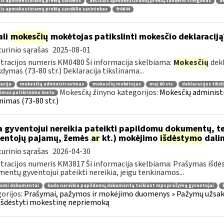
is apmokestinamų prekių sandėlis
akcizais apmokestinamų prekių sandėlio steigimas
a
is apmokestinamų prekių sandėlio savininkas
fr0644
ali
mokesčių
mokėtojas patikslinti mokesčio deklaraciją
urinio sąrašas
2025-08-01
tracijos numeris KM0480 Ši informacija skelbiama:
Mokesčių
dekl
dymas (73-80 str.) Deklaracija tikslinama...
acija
mokesčių administravimas
mokesčių mokėtojas
maį 80 str.
deklaracijos tiks
Mokesčių žinyno kategorijos:
Mokesčių administr
nimas patikrinimo metu
inimas (73-80 str.)
 gyventojui nereikia pateikti papildomų dokumentų, t
entojų pajamų, žemės
ar
kt.) mokėjimo
išdėstymo
dali
urinio sąrašas
2026-04-30
tracijos numeris KM3817 Ši informacija skelbiama: Prašymas išdė
entų gyventojui pateikti nereikia, jeigu tenkinamos...
domi dokumentai
kada nereikia papildomų dokumentų teikiant mps prašymą gyventojui
orijos:
Prašymai, pažymos ir mokėjimo duomenys » Pažymų užsaky
išdėstyti mokestinę nepriemoką