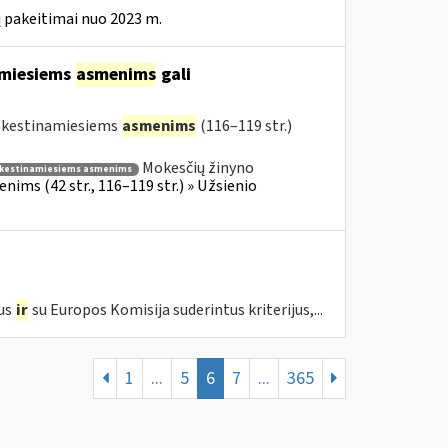
 pakeitimai nuo 2023 m.
amiesiems
asmenims
gali
mokestinamiesiems
asmenims
(116–119 str.)
Mokesčių žinyno
kestinamiesiems asmenims
ims (42 str., 116–119 str.) » Užsienio
us
ir
su Europos Komisija suderintus kriterijus,...
1
...
5
6
7
...
365