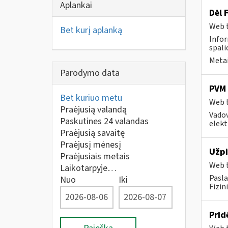
Aplankai
Dėl 
Web t
Bet kurį aplanką
Infor
spali
Metai
Parodymo data
PVM 
Bet kuriuo metu
Web t
Praėjusią valandą
Vadov
Paskutines 24 valandas
elekt
Praėjusią savaitę
Praėjusį mėnesį
Užpi
Praėjusiais metais
Web t
Laikotarpyje…
Pasla
Nuo
Iki
Fizin
Prid