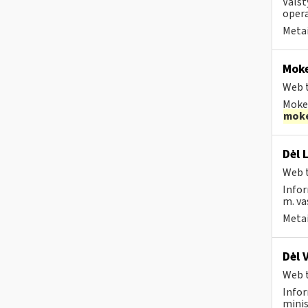
Valst
opera
Metai
Moke
Web t
Mokes
moke
Dėl 
Web t
Infor
m. va
Metai
Dėl 
Web t
Infor
minis