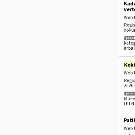
Kada
vert
Web t
Regis
dokum
papil
kateg
arba 
Kok
Web t
Regis
2026-
para
Mokes
(PLN
Pati
Web t