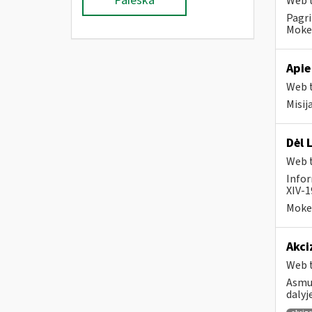
Paieška
Web t
Pagri
Mokes
Apie
Web t
Misij
Dėl 
Web t
Infor
XIV-1
Mokes
Akci
Web t
Asmuo
dalyj