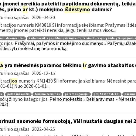
 įmonei nereikia pateikti papildomų dokumentų, teiki
ės, pelno
ar
kt.) mokėjimo
išdėstymo
dalimis?
urinio sąrašas
2026-04-30
tracijos numeris KM3819 Ši informacija skelbiama: Prašymas išdė
entų įmonei pateikti nereikia, jeigu tenkinamos visos...
domi dokumentai
kada nereikia papildomų dokumentų teikiant prašymą sudaryti mps įmone
orijos:
Prašymai, pažymos ir mokėjimo duomenys » Pažymų užsaky
išdėstyti mokestinę nepriemoką
ia
yra mėnesinės paramos teikimo
ir
gavimo ataskaitos 
urinio sąrašas
2025-12-15
traci
jos
numeris KM1430 Ši informacija skelbiama: Mėnesinė pa
01-01) Nuo 2026-01-01...
ma
pelno mokestis
teikimo terminas
paramos gavėjai
pmį 50 str. 3 d. 2 p.
paramos
čių žinyno kategorijos:
Pelno mokestis » Deklaravimas » Mėnesin
203)
krinusi nuomonės formuotoją, VMI nustatė daugiau nei 
urinio sąrašas
2022-04-25