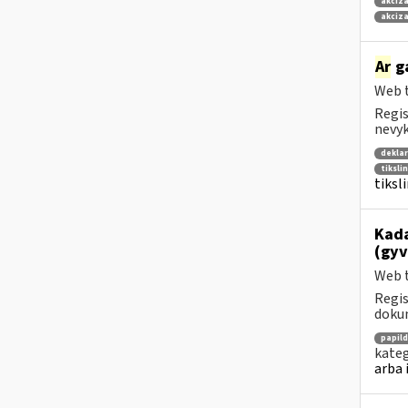
akciza
akciza
Ar
g
Web t
Regis
nevyk
deklar
tiksli
tiksl
Kada
(gyv
Web t
Regis
dokum
papil
kateg
arba 