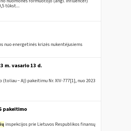
vieno nuomonės formuotojo (angl. influencer)
5 tūkst....
s nuo energetinės krizės nukentėjusiems
3 m. vasario 13 d.
(toliau − AĮ) pakeitimu Nr. XIV-777[1], nuo 2023
16 pakeitimo
ių
inspekcijos prie Lietuvos Respublikos finansų