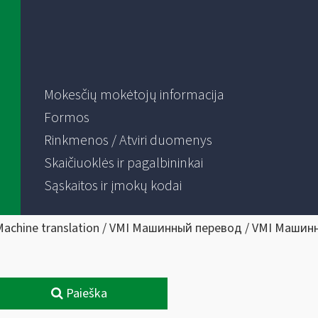
Mokesčių mokėtojų informacija
Formos
Rinkmenos / Atviri duomenys
Skaičiuoklės ir pagalbininkai
Sąskaitos ir įmokų kodai
Machine translation / VMI Машинный перевод / VMI Машин
Paieška