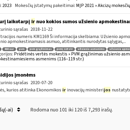
:
2023
Mokesčių įstatymų pakeitimai:
MĮP 2021 » Akcizų mokesčių
urį laikotarpį
ir
nuo kokios sumos užsienio apmokestin
urinio sąrašas
2018-11-22
tracijos numeris KM1169 Ši informacija skelbiama: Užsienio ap
nio apmokestinamasis asmuo, atitinkantis nurodytas sąlygas,...
400 eur
pvm
pvm grąžinimas
pvmį 119 str
užsienio asmenims
užsienio apmo
orijos:
Pridėtinės vertės mokestis » PVM grąžinimas užsienio asmen
kestinamiesiems asmenims (116–119 str.)
idijos įmonėms
urinio sąrašas
2020-07-20
s, kurios atitinka Ekonomikos
ir
inovacijų ministeri
jos
nustatyt
šų(-ai)
Rodoma nuo 101 iki 120 iš 7,293 irašų.