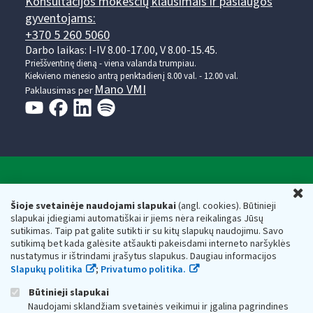
Konsultacijos mokesčių klausimais ir paslaugos
gyventojams:
+370 5 260 5060
Darbo laikas: I-IV 8.00-17.00, V 8.00-15.45.
Prieššventinę dieną - viena valanda trumpiau.
Kiekvieno mėnesio antrą penktadienį 8.00 val. - 12.00 val.
Mano VMI
Paklausimas per
Valstybinė mokesčių inspekcija prie Lietuvos
U
Respublikos finansų ministerijos
Šioje svetainėje naudojami slapukai
(angl. cookies). Būtinieji
slapukai įdiegiami automatiškai ir jiems nėra reikalingas Jūsų
Biudžetinė įstaiga. Juridinio asmens kodas — 188659752,
sutikimas. Taip pat galite sutikti ir su kitų slapukų naudojimu. Savo
adresas: Vasario 16-osios g. 14, 01107 Vilnius, Lietuva, el.paštas:
sutikimą bet kada galėsite atšaukti pakeisdami interneto naršyklės
vmi@vmi.lt
, E. pristatymo dėžutės adresas 188659752
nustatymus ir ištrindami įrašytus slapukus. Daugiau informacijos
Duomenys apie Valstybinę mokesčių inspekciją prie Lietuvos
Slapukų politika
;
Privatumo politika.
Respublikos finansų ministerijos kaupiami ir saugomi Juridinių
asmenų registre
Būtinieji slapukai
Naudojami sklandžiam svetainės veikimui ir įgalina pagrindines