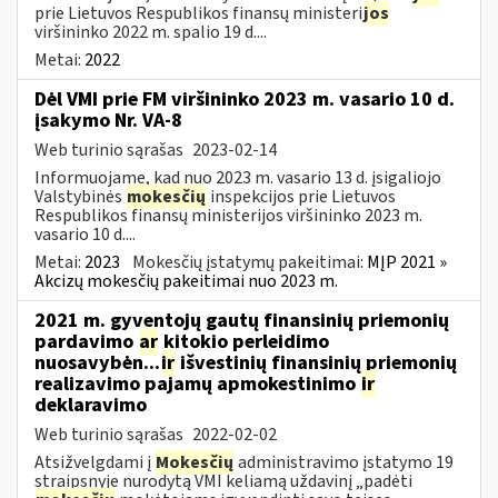
prie Lietuvos Respublikos finansų ministeri
jos
viršininko 2022 m. spalio 19 d....
Metai:
2022
Dėl VMI prie FM viršininko 2023 m. vasario 10 d.
įsakymo Nr. VA-8
Web turinio sąrašas
2023-02-14
Informuojame, kad nuo 2023 m. vasario 13 d. įsigaliojo
Valstybinės
mokesčių
inspekcijos prie Lietuvos
Respublikos finansų ministerijos viršininko 2023 m.
vasario 10 d....
Metai:
2023
Mokesčių įstatymų pakeitimai:
MĮP 2021 »
Akcizų mokesčių pakeitimai nuo 2023 m.
2021 m. gyventojų gautų finansinių priemonių
pardavimo
ar
kitokio perleidimo
nuosavybėn...
ir
išvestinių finansinių priemonių
realizavimo pajamų apmokestinimo
ir
deklaravimo
Web turinio sąrašas
2022-02-02
Atsižvelgdami į
Mokesčių
administravimo įstatymo 19
straipsnyje nurodytą VMI keliamą uždavinį „padėti