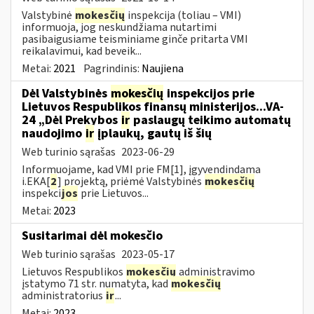
Valstybinė
mokesčių
inspekcija (toliau – VMI)
informuoja, jog neskundžiama nutartimi
pasibaigusiame teisminiame ginče pritarta VMI
reikalavimui, kad beveik...
Metai:
2021
Pagrindinis:
Naujiena
Dėl Valstybinės
mokesčių
inspekcijos prie
Lietuvos Respublikos finansų ministerijos...VA-
24 „Dėl Prekybos
ir
paslaugų teikimo automatų
naudojimo
ir
įplaukų, gautų iš šių
Web turinio sąrašas
2023-06-29
Informuojame, kad VMI prie FM[1], įgyvendindama
i.EKA[
2
] projektą, priėmė Valstybinės
mokesčių
inspekci
jos
prie Lietuvos...
Metai:
2023
Susitarimai dėl mokesčio
Web turinio sąrašas
2023-05-17
Lietuvos Respublikos
mokesčių
administravimo
įstatymo 71 str. numatyta, kad
mokesčių
administratorius
ir
...
Metai:
2023