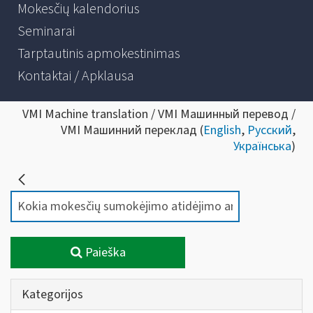
Mokesčių kalendorius
Seminarai
Tarptautinis apmokestinimas
Kontaktai / Apklausa
VMI Machine translation / VMI Машинный перевод /
VMI Машинний переклад (
English
,
Русский
,
Українська
)
Paieška
Kategorijos