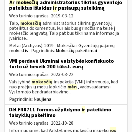
Ar
mokesčių
administratorius tikrins gyventojo
pateiktus išlaidas
ir
paslaugų suteikimą
Web turinio sąrašas
2019-03-12
Taip,
mokesčių
administratorius tikrins gyventojų
pateiktus dokumentus, kuriais bus grindžiama teisė į
mokesčio lengvatą. Taip pat bus tikrinama informacija
įvairiose...
Metai (Archyvas):
2019
Mokesčiai:
Gyventojų pajamų
mokestis
Pagrindinis:
Mokesčių pakeitimai
VMI perdavė Ukrainai valstybės konfiskuoto
turto už beveik 200 tūkst. eurų
Web turinio sąrašas
2023-03-22
Valstybinė
mokesčių
inspekcija (VMI) informuoja, kad
nuo praėjusių metų lapkričio
mėn
., vadovaudamasi
Vystomojo bendradarbiavimo...
Pagrindinis:
Naujiena
Dėl FR0711 formos užpildymo
ir
pateikimo
taisyklių pakeitimo
Web turinio sąrašas
2022-10-28
Informuojame, kad Valstybinės mokesčių inspekci
jos