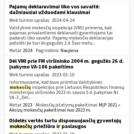
Pajamų deklaravimui liko vos savaitė:
dažniausiai užduodami klausimai
Web turinio sąrašas
2024-04-24
Valstybinė mokesčių inspekcija (VMI) primena, kad
pajamas privalantiems deklaruoti gyventojams tai
padaryti liko savaitė. Pajamų mokesčio deklaracijas
pateikti jie turi iki gegužės 2 d. Šiuo metu...
Metai:
2024
Pagrindinis:
Naujiena
Dėl VMI prie FM viršininko 2004 m. gegužės 26 d.
įsakymo VA-106 pakeitimo
Web turinio sąrašas
2023-01-10
Informuojame, kad buvo priimtas Valstybinės
mokesčių
inspekcijos prie Lietuvos Respublikos finansų
ministerijos viršininko 2023 m. sausio 5 d. įsakymas Nr.
VA-3 „Dėl...
Metai:
2023
Mokesčių įstatymų pakeitimai:
MĮP 2021 »
Akcizų mokesčių pakeitimai nuo 2023 m.
Didelės vertės turtu disponuojančių gyventojų
mokesčių
priežiūra
ir
paslaugos