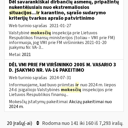
Dėl savarankiškai dirbančių asmenų, pripažintų
nukentėjusiais nuo ekstremaliosios
situacijos
...
ir
karantino, sąrašo sudarymo
kriterijų tvarkos aprašo patvirtinimo
Web turinio sąrašas
2021-01-27
Valstybinė
mokesčių
inspekcija prie Lietuvos
Respublikos finansų ministerijos (toliau – VMI prie FM)
informuoja, jog VMI prie FM viršininkės 2021-01-20
įsakymu Nr. VA-3...
Metai:
2021
DĖL VMI PRIE FM VIRŠININKO 2005 M. VASARIO 3
D. ĮSAKYMO NR. VA-16 PAKEITIMO
Web turinio sąrašas
2024-07-31
Informuojame, kad buvo priimtas
ir
nuo 2024 m. liepos
24 d. įsigaliojo Valstybinės
mokesčių
inspekcijos prie
Lietuvos Respublikos finansų...
Mokesčių įstatymų pakeitimai:
Akcizų pakeitimai nuo
2024 m.
20 Įrašų(-ai)
Rodoma nuo 141 iki 160 iš 7,293 irašų.