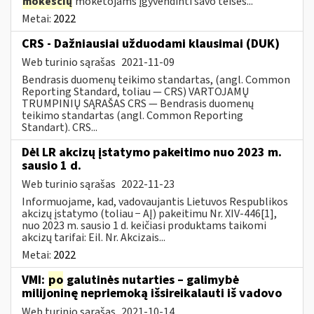
mokesčių
mokėtojams įgyvendinti savo teises...
Metai:
2022
CRS - Dažniausiai užduodami klausimai (DUK)
Web turinio sąrašas
2021-11-09
Bendrasis duomenų teikimo standartas, (angl. Common
Reporting Standard, toliau — CRS) VARTOJAMŲ
TRUMPINIŲ SĄRAŠAS CRS — Bendrasis duomenų
teikimo standartas (angl. Common Reporting
Standart). CRS...
Dėl LR akcizų įstatymo pakeitimo nuo 2023 m.
sausio 1 d.
Web turinio sąrašas
2022-11-23
Informuojame, kad, vadovaujantis Lietuvos Respublikos
akcizų įstatymo (toliau − AĮ) pakeitimu Nr. XIV-446[1],
nuo 2023 m. sausio 1 d. keičiasi produktams taikomi
akcizų tarifai: Eil. Nr. Akcizais...
Metai:
2022
VMI:
po
galutinės nutarties – galimybė
milijoninę nepriemoką išsireikalauti iš vadovo
Web turinio sąrašas
2021-10-14