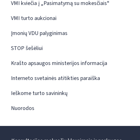
VMI kviečia į „Pasimatymą su mokesčiais“
VMI turto aukcionai
Įmonių VDU palyginimas
STOP šešėliui
Krašto apsaugos ministerijos informacija
Interneto svetainės atitikties paraiška
Ieškome turto savininkų
Nuorodos