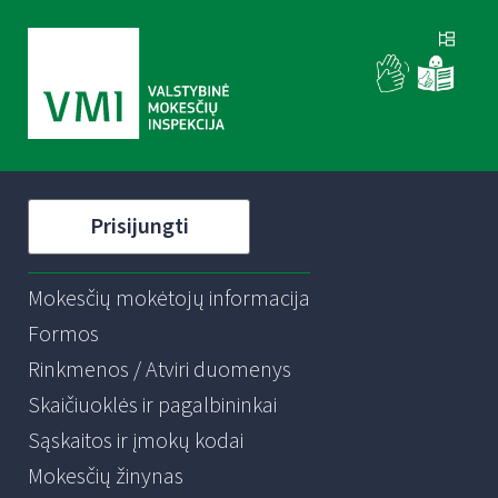
Prisijungti
Mokesčių mokėtojų informacija
Formos
Rinkmenos / Atviri duomenys
Skaičiuoklės ir pagalbininkai
Sąskaitos ir įmokų kodai
Mokesčių žinynas