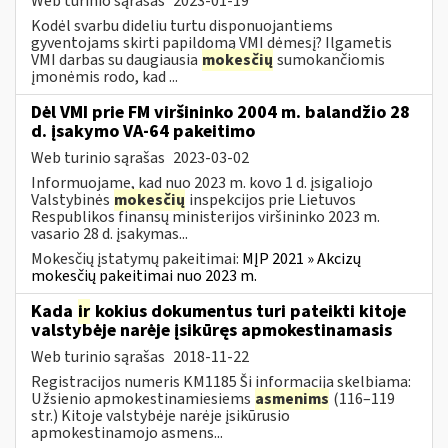
Web turinio sąrašas
2023-01-19
Kodėl svarbu dideliu turtu disponuojantiems
gyventojams skirti papildomą VMI dėmesį? Ilgametis
VMI darbas su daugiausia
mokesčių
sumokančiomis
įmonėmis rodo, kad ...
Dėl VMI prie FM viršininko 2004 m. balandžio 28
d. įsakymo VA-64 pakeitimo
Web turinio sąrašas
2023-03-02
Informuojame, kad nuo 2023 m. kovo 1 d. įsigaliojo
Valstybinės
mokesčių
inspekcijos prie Lietuvos
Respublikos finansų ministerijos viršininko 2023 m.
vasario 28 d. įsakymas...
Mokesčių įstatymų pakeitimai:
MĮP 2021 » Akcizų
mokesčių pakeitimai nuo 2023 m.
Kada
ir
kokius dokumentus turi pateikti kitoje
valstybėje narėje įsikūręs apmokestinamasis
Web turinio sąrašas
2018-11-22
Registracijos numeris KM1185 Ši informacija skelbiama:
Užsienio apmokestinamiesiems
asmenims
(116–119
str.) Kitoje valstybėje narėje įsikūrusio
apmokestinamojo asmens...