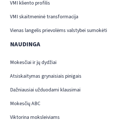
VMI kliento profilis
VMI skaitmeninė transformacija
Vienas langelis prievolėms valstybei sumokėti
NAUDINGA
Mokesčiai ir jų dydžiai
Atsiskaitymas grynaisiais pinigais
Dažniausiai užduodami klausimai
Mokesčių ABC
Viktorina moksleiviams