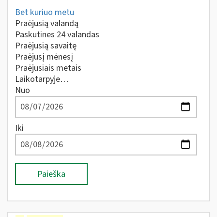
Bet kuriuo metu
Praėjusią valandą
Paskutines 24 valandas
Praėjusią savaitę
Praėjusį mėnesį
Praėjusiais metais
Laikotarpyje…
Nuo
Iki
Paieška