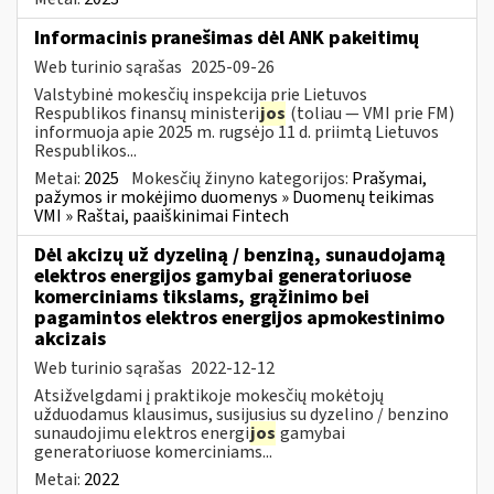
Informacinis pranešimas dėl ANK pakeitimų
Web turinio sąrašas
2025-09-26
Valstybinė mokesčių inspekcija prie Lietuvos
Respublikos finansų ministeri
jos
(toliau — VMI prie FM)
informuoja apie 2025 m. rugsėjo 11 d. priimtą Lietuvos
Respublikos...
Metai:
2025
Mokesčių žinyno kategorijos:
Prašymai,
pažymos ir mokėjimo duomenys » Duomenų teikimas
VMI » Raštai, paaiškinimai Fintech
Dėl akcizų už dyzeliną / benziną, sunaudojamą
elektros energijos gamybai generatoriuose
komerciniams tikslams, grąžinimo bei
pagamintos elektros energijos apmokestinimo
akcizais
Web turinio sąrašas
2022-12-12
Atsižvelgdami į praktikoje mokesčių mokėtojų
užduodamus klausimus, susijusius su dyzelino / benzino
sunaudojimu elektros energi
jos
gamybai
generatoriuose komerciniams...
Metai:
2022