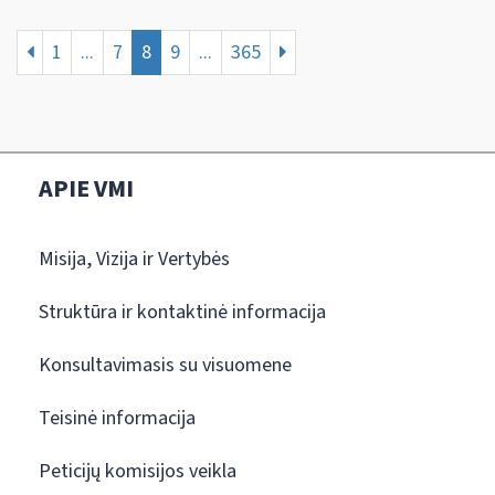
1
...
7
8
9
...
365
APIE VMI
Misija, Vizija ir Vertybės
Struktūra ir kontaktinė informacija
Konsultavimasis su visuomene
Teisinė informacija
Peticijų komisijos veikla