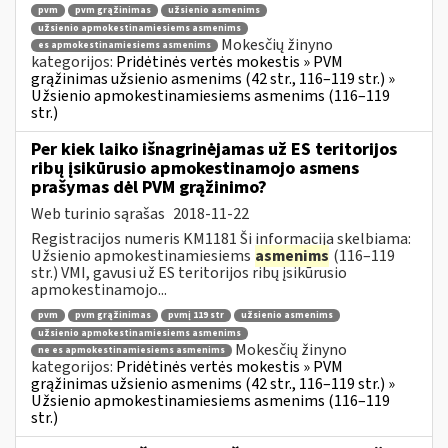
pvm
pvm grąžinimas
užsienio asmenims
užsienio apmokestinamiesiems asmenims
Mokesčių žinyno
es apmokestinamiesiems asmenims
kategorijos:
Pridėtinės vertės mokestis » PVM
grąžinimas užsienio asmenims (42 str., 116–119 str.) »
Užsienio apmokestinamiesiems asmenims (116–119
str.)
Per kiek laiko išnagrinėjamas už ES teritorijos
ribų įsikūrusio apmokestinamojo asmens
prašymas dėl PVM grąžinimo?
Web turinio sąrašas
2018-11-22
Registracijos numeris KM1181 Ši informacija skelbiama:
Užsienio apmokestinamiesiems
asmenims
(116–119
str.) VMI, gavusi už ES teritorijos ribų įsikūrusio
apmokestinamojo...
pvm
pvm grąžinimas
pvmį 119 str
užsienio asmenims
užsienio apmokestinamiesiems asmenims
Mokesčių žinyno
ne es apmokestinamiesiems asmenims
kategorijos:
Pridėtinės vertės mokestis » PVM
grąžinimas užsienio asmenims (42 str., 116–119 str.) »
Užsienio apmokestinamiesiems asmenims (116–119
str.)