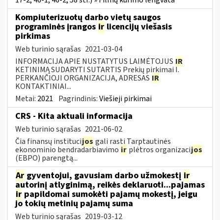
Kompiuterizuotų darbo vietų saugos
programinės įrangos
ir
licencijų viešasis
pirkimas
Web turinio sąrašas
2021-03-04
INFORMACIJA APIE NUSTATYTUS LAIMĖTOJUS
IR
KETINIMĄ SUDARYTI SUTARTIS Prekių pirkimai I.
PERKANČIOJI ORGANIZACIJA, ADRESAS
IR
KONTAKTINIAI...
Metai:
2021
Pagrindinis:
Viešieji pirkimai
CRS - Kita aktuali informacija
Web turinio sąrašas
2021-06-02
Čia finansų instituci
jos
gali rasti Tarptautinės
ekonominio bendradarbiavimo
ir
plėtros organizaci
jos
(EBPO) parengtą...
Ar
gyventojui, gavusiam darbo užmokestį
ir
autorinį atlyginimą, reikės deklaruoti...pajamas
ir
papildomai sumokėti pajamų mokestį, jeigu
jo tokių metinių pajamų suma
Web turinio sąrašas
2019-03-12