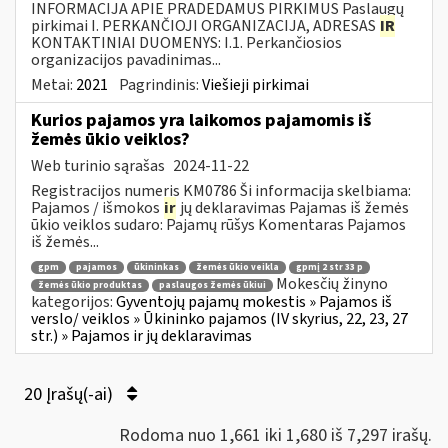
INFORMACIJA APIE PRADEDAMUS PIRKIMUS Paslaugų
pirkimai I. PERKANČIOJI ORGANIZACIJA, ADRESAS
IR
KONTAKTINIAI DUOMENYS: I.1. Perkančiosios
organizacijos pavadinimas...
Metai:
2021
Pagrindinis:
Viešieji pirkimai
Kurios pajamos yra laikomos pajamomis iš
žemės ūkio veiklos?
Web turinio sąrašas
2024-11-22
Registracijos numeris KM0786 Ši informacija skelbiama:
Pajamos / išmokos
ir
jų deklaravimas Pajamas iš žemės
ūkio veiklos sudaro: Pajamų rūšys Komentaras Pajamos
iš žemės...
gpm
pajamos
ūkininkas
žemės ūkio veikla
gpmį 2 str 33 p
Mokesčių žinyno
žemės ūkio produktas
paslaugos žemės ūkiui
kategorijos:
Gyventojų pajamų mokestis » Pajamos iš
verslo/ veiklos » Ūkininko pajamos (IV skyrius, 22, 23, 27
str.) » Pajamos ir jų deklaravimas
20 Įrašų(-ai)
Rodoma nuo 1,661 iki 1,680 iš 7,297 irašų.