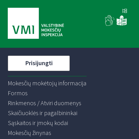
Prisijungti
Mokesčių mokėtojų informacija
Formos
Rinkmenos / Atviri duomenys
Skaičiuoklės ir pagalbininkai
Sąskaitos ir įmokų kodai
Mokesčių žinynas