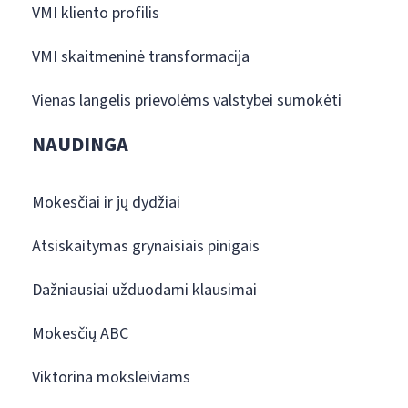
VMI kliento profilis
VMI skaitmeninė transformacija
Vienas langelis prievolėms valstybei sumokėti
NAUDINGA
Mokesčiai ir jų dydžiai
Atsiskaitymas grynaisiais pinigais
Dažniausiai užduodami klausimai
Mokesčių ABC
Viktorina moksleiviams