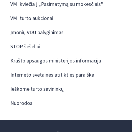
VMI kviečia į „Pasimatymą su mokesčiais“
VMI turto aukcionai
Įmonių VDU palyginimas
STOP šešėliui
Krašto apsaugos ministerijos informacija
Interneto svetainės atitikties paraiška
Ieškome turto savininkų
Nuorodos