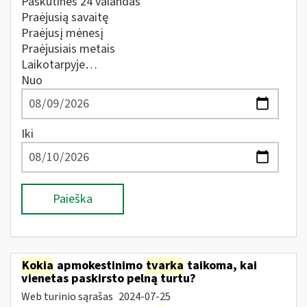
Paskutines 24 valandas
Praėjusią savaitę
Praėjusį mėnesį
Praėjusiais metais
Laikotarpyje…
Nuo
Iki
Paieška
Kokia
apmokestinimo
tvarka
taikoma, kai
vienetas paskirsto pelną turtu?
Web turinio sąrašas
2024-07-25