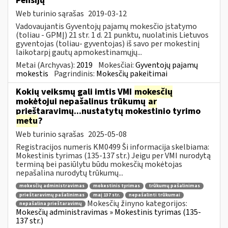
Pensijų
Web turinio sąrašas
2019-03-12
Vadovaujantis Gyventojų pajamų mokesčio įstatymo
(toliau - GPMĮ) 21 str. 1 d. 21 punktu, nuolatinis Lietuvos
gyventojas (toliau- gyventojas) iš savo per mokestinį
laikotarpį gautų apmokestinamųjų...
Metai (Archyvas):
2019
Mokesčiai:
Gyventojų pajamų
mokestis
Pagrindinis:
Mokesčių pakeitimai
Kokių veiksmų gali imtis VMI
mokesčių
mokėtojui nepašalinus trūkumų
ar
prieštaravimų...nustatytų mokestinio tyrimo
metu
?
Web turinio sąrašas
2025-05-08
Registracijos numeris KM0499 Ši informacija skelbiama:
Mokestinis tyrimas (135-137 str.) Jeigu per VMI nurodytą
terminą bei pasiūlytu būdu mokesčių mokėtojas
nepašalina nurodytų trūkumų...
mokesčių administravimas
mokestinis tyrimas
trūkumų pašalinimas
prieštaravimų pašalinimas
maį 137 str.
nepašalinti trūkumai
Mokesčių žinyno kategorijos:
nepašalina prieštaravimų
Mokesčių administravimas » Mokestinis tyrimas (135-
137 str.)