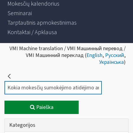
Mokesčių kalendorius
Seminarai
Tarptautinis apmokestinimas
Kontaktai / Apklausa
VMI Machine translation / VMI Машинный перевод /
VMI Машинний переклад (
English
,
Русский
,
Українська
)
Paieška
Kategorijos