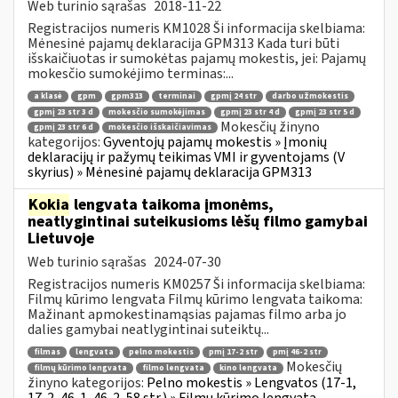
Web turinio sąrašas
2018-11-22
Registracijos numeris KM1028 Ši informacija skelbiama:
Mėnesinė pajamų deklaracija GPM313 Kada turi būti
išskaičiuotas ir sumokėtas pajamų mokestis, jei: Pajamų
mokesčio sumokėjimo terminas:...
a klasė
gpm
gpm313
terminai
gpmį 24 str
darbo užmokestis
gpmį 23 str 3 d
mokesčio sumokėjimas
gpmį 23 str 4 d
gpmį 23 str 5 d
Mokesčių žinyno
gpmį 23 str 6 d
mokesčio išskaičiavimas
kategorijos:
Gyventojų pajamų mokestis » Įmonių
deklaracijų ir pažymų teikimas VMI ir gyventojams (V
skyrius) » Mėnesinė pajamų deklaracija GPM313
Kokia
lengvata taikoma įmonėms,
neatlygintinai suteikusioms lėšų filmo gamybai
Lietuvoje
Web turinio sąrašas
2024-07-30
Registracijos numeris KM0257 Ši informacija skelbiama:
Filmų kūrimo lengvata Filmų kūrimo lengvata taikoma:
Mažinant apmokestinamąsias pajamas filmo arba jo
dalies gamybai neatlygintinai suteiktų...
filmas
lengvata
pelno mokestis
pmį 17-2 str
pmį 46-2 str
Mokesčių
filmų kūrimo lengvata
filmo lengvata
kino lengvata
žinyno kategorijos:
Pelno mokestis » Lengvatos (17-1,
17-2, 46-1, 46-2, 58 str.) » Filmų kūrimo lengvata