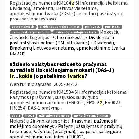
Registracijos numeris KM104
2
Ši informacija skelbiama:
Dividendų, išmokamų Lietuvos vienetams,
apmokestinimo tvarka (33 str.) Jei pelno paskirstymo
procese vienetas savo...
pelno mokestis
dividendų apmokestinimas
pmį 32 str.
pmį 16 str.
Mokesčių
pelno paskirstymas turtu
dividendų išmokėjimas turtu
žinyno kategorijos:
Pelno mokestis » Dividendai ir
paskirstytasis pelnas (PMĮ VII skyrius) » Dividendų,
išmokamų Lietuvos vienetams, apmokestinimo tvarka
(33 str.)
užsienio valstybės rezidento prašymas
sumažinti išskaičiuojamą mokestį (DAS-1)
ir
...
kokia
jo pateikimo
tvarka
?
Web turinio sąrašas
2025-04-02
Registracijos numeris KM1534 Ši informacija skelbiama:
Pažymos (prašymai), susijusios su dvigubo
apmokestinimo naikinimu (FR0021, FR002
2
, FR0023,
FR0254) DAS-1 prašymą...
das-1
fr0021
užsienio rezidentas
mokesčio sumažinimas
Mokesčių žinyno kategorijos:
Prašymai, pažymos ir
mokėjimo duomenys » Pažymų užsakymas ir prašymų
teikimas » Pažymos (prašymai), susijusios su dvigubo
apmokestinimo naikinimu (FR0021,