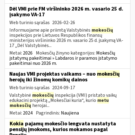
Dėl VMI prie FM viršininko 2026 m. vasario 25 d.
įsakymo VA-17
Web turinio sąrašas
2026-02-26
Informuojame apie priimtą Valstybinės
mokesčių
inspekcijos prie Lietuvos Respublikos finansų
ministerijos viršininko 2026 m. vasario 25 d. įsakymą VA-
17 „Dėl Valstybinės...
Metai:
2026
Mokesčių žinyno kategorijos:
Mokesčių
įstatymų pakeitimai » Labdaros ir paramos įstatymo
pakeitimai nuo 2026 m.
Naujas VMI projektas vaikams – nuo
mokesčių
herojų iki žinomų komikų dainos
Web turinio sąrašas
2024-09-17
Valstybinė
mokesčių
inspekcija (VMI) pristato vaikų
edukacinį projektą „Mokesčiai kuria“, kurio
metu
mokesčių
herojai...
Metai:
2024
Pagrindinis:
Naujiena
Kokia
pajamų mokesčio lengvata nustatyta
pensijų įmokoms, kurios mokamos pagal