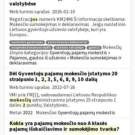
valstybėse
Web turinio sąrašas
2026-02-10
Registraci
jos
numeris KM2496 Ši informacija skelbiama:
Mokesčio sumokėjimas ir deklaravimas Jeigu nuolatinio
Lietuvos gyventojo užsienio valstybėje, kuri yra
Europos...
nuolatinis gyventojas
patvirtinantys dokumentai
Mokesčių
neapmokestinamasis dydis
užsienio valstybėje
gpm311
žinyno kategorijos:
Gyventojų pajamų mokestis »
Pajamos, gautos iš užsienio » Mokesčio sumokėjimas ir
deklaravimas
Dėl Gyventojų pajamų mokesčio įstatymo 20
straipsnio 1,
2
, 3, 5, 6, 8, 9, 10 dalių
Web turinio sąrašas
2022-07-26
VMI prie FM[1], vadovaudamasi Lietuvos Respublikos
mokesčių
administravimo įstatymo 25 straipsnio 1
dalies
2
punktu, Valstybinės...
Metai:
2022
Mokesčiai:
Gyventojų pajamų mokestis
Kokia
yra pajamų mokesčio nuo A klasės
pajamų išskaičiavimo
ir
sumokėjimo
tvarka
?