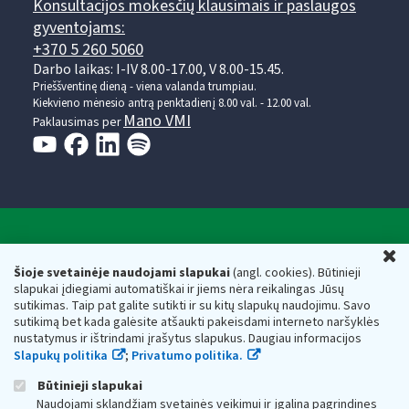
Konsultacijos mokesčių klausimais ir paslaugos
gyventojams:
+370 5 260 5060
Darbo laikas: I-IV 8.00-17.00, V 8.00-15.45.
Prieššventinę dieną - viena valanda trumpiau.
Kiekvieno mėnesio antrą penktadienį 8.00 val. - 12.00 val.
Mano VMI
Paklausimas per
Valstybinė mokesčių inspekcija prie Lietuvos
U
Respublikos finansų ministerijos
Šioje svetainėje naudojami slapukai
(angl. cookies). Būtinieji
slapukai įdiegiami automatiškai ir jiems nėra reikalingas Jūsų
Biudžetinė įstaiga. Juridinio asmens kodas — 188659752,
sutikimas. Taip pat galite sutikti ir su kitų slapukų naudojimu. Savo
adresas: Vasario 16-osios g. 14, 01107 Vilnius, Lietuva, el.paštas:
sutikimą bet kada galėsite atšaukti pakeisdami interneto naršyklės
vmi@vmi.lt
, E. pristatymo dėžutės adresas 188659752
nustatymus ir ištrindami įrašytus slapukus. Daugiau informacijos
Duomenys apie Valstybinę mokesčių inspekciją prie Lietuvos
Slapukų politika
;
Privatumo politika.
Respublikos finansų ministerijos kaupiami ir saugomi Juridinių
asmenų registre
Būtinieji slapukai
Naudojami sklandžiam svetainės veikimui ir įgalina pagrindines