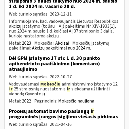
straipsnio 3 dalies taikymo nuo 2024 m. sausio
1 d. iki 2024 m. vasario 20 d.
Web turinio sąrašas
2023-12-11
Informuojame, kad, vadovaujantis Lietuvos Respublikos
akcizų įstatymo (toliau − AĮ) pakeitimu Nr. XIV-1933[1],
nuo 2024 m. sausio 1 d. keičiasi AĮ 37 straipsnio 3 dalis,
kurioje nustatoma akcizų...
Metai:
2023
Mokesčiai:
Akcizai
Mokesčių įstatymų
pakeitimai:
Akcizų pakeitimai nuo 2024 m.
Dėl GPM įstatymo 17 str. 1 d. 30 punkto
apibendrinto paaiškinimo (komentaro)
atnaujinimo
Web turinio sąrašas
2022-10-27
Vadovaudamasi
Mokesčių
administravimo įstatymo 12
ir
25 straipsnių nuostatomis
ir
siekdama užtikrinti
vienodą Gyventojų...
Metai:
2022
Pagrindinis:
Mokesčio naujiena
Procesų automatizavimo paslaugų
ir
programinės įrangos įsigijimo viešasis pirkimas
Web turinio sąrašas
2021-04-16