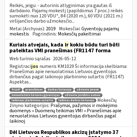
Reikės, jeigu: - autorinis atlyginimas yra gautas iš
darbdavio. Pajamų mokestį (papildomus 7 proc.) reikės
sumokėti nuo 120 VDU*, 84 (2020 m.), 60 VDU (2021 m.)
viršijančios darbo užmokesčio...
Metai (Archyvas):
2019
Mokesčiai:
Gyventojų pajamų
mokestis
Pagrindinis:
Mokesčių pakeitimai
Kuriais atvejais, kada
ir
kokiu būdu turi būti
pateiktas VMI pranešimas (FR1147 forma
Web turinio sąrašas
2026-05-12
Registraci
jos
numeris KM1029 Ši informacija skelbiama:
Pranešimas apie nenuolatinius Lietuvos gyventojus
dirbančius pagal laikinojo įdarbinimo sutartis (FR1147)
Aspektas...
fr1147
pranešimas
darbas lietuvoje
užsienio įmonė
nenuolatinis lietuvos gyventojas
užsienio juridinis asmuo
Mokesčių
laikinojo įdarbinimo sutartis
laikinas darbas lietuvoje
žinyno kategorijos:
Prašymai, pažymos ir mokėjimo
duomenys » Duomenų teikimas VMI » Pranešimas apie
nenuolatinius Lietuvos gyventojus dirbančius pagal
laikinoj
Dėl Lietuvos Respublikos akcizų įstatymo 37