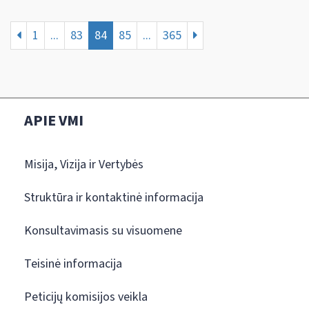
1
...
83
84
85
...
365
APIE VMI
Misija, Vizija ir Vertybės
Struktūra ir kontaktinė informacija
Konsultavimasis su visuomene
Teisinė informacija
Peticijų komisijos veikla