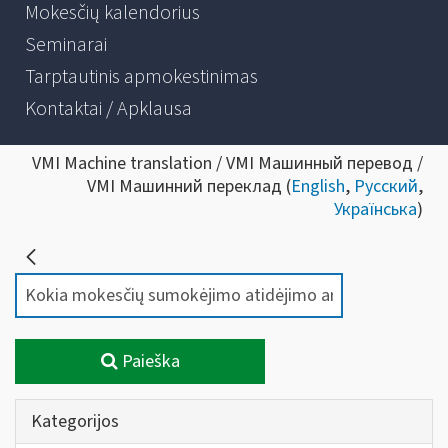
Mokesčių kalendorius
Seminarai
Tarptautinis apmokestinimas
Kontaktai / Apklausa
VMI Machine translation / VMI Машинный перевод /
VMI Машинний переклад (
English
,
Русский
,
Українська
)
Paieška
Kategorijos