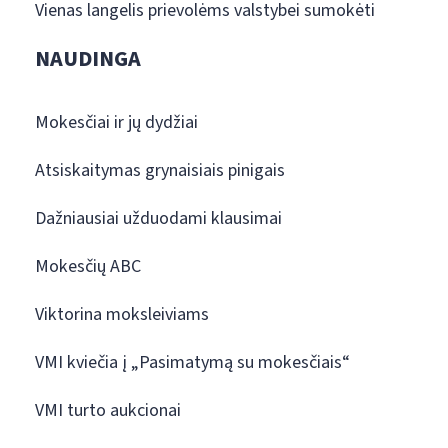
Vienas langelis prievolėms valstybei sumokėti
NAUDINGA
Mokesčiai ir jų dydžiai
Atsiskaitymas grynaisiais pinigais
Dažniausiai užduodami klausimai
Mokesčių ABC
Viktorina moksleiviams
VMI kviečia į „Pasimatymą su mokesčiais“
VMI turto aukcionai