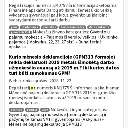
Registracijos numeris KM0798 Ši informacija skelbiama:
Finansinė apskaita Darbų atlikimui žemės ūkio veiklą
vykdantys gyventojai gali kitus gyventojus įdarbinti:
sudarydami darbo sutartį darbų...
gpm
įdarbinimas
ūkininkas
žemės ūkio veikla
darbo sutartis
Mokesčių žinyno kategorijos:
Gyventojų
gpmį 2 str 33 d
pajamų mokestis » Pajamos iš verslo/ veiklos » Ūkininko
pajamos (IV skyrius, 22, 23, 27 str.) » Buhalterinė
apskaita
Kurio mėnesio deklaracijoje (GPM313 formoje)
reikia deklaruoti 2018 metais išmokėtą darbo
užmokesčio avansą už 2019 m.? Iki kurios datos
turi būti sumokamas GPM?
Web turinio sąrašas
2018-11-22
Registraci
jos
numeris KM1775 Ši informacija skelbiama:
Mėnesinė pajamų deklaracija GPM313 2018 m. gruodžio
mėnesį išmokėtas avansas už 2019 m. sausio mėn.
deklaruojamas...
Mokesčių žinyno kategorijos:
avansas
gpm313
2019
Gyventojų pajamų mokestis » Įmonių deklaracijų ir
pažymų teikimas VMI ir gyventojams (V skyrius) »
Mėnesinė pajamų deklaracija GPM313