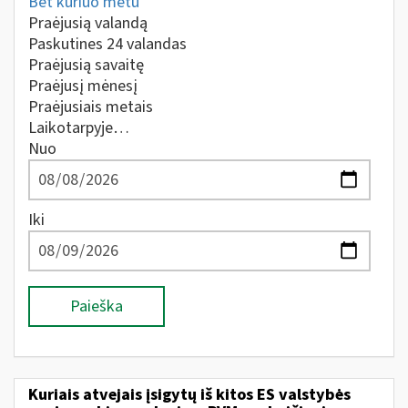
Bet kuriuo metu
Praėjusią valandą
Paskutines 24 valandas
Praėjusią savaitę
Praėjusį mėnesį
Praėjusiais metais
Laikotarpyje…
Nuo
Iki
Paieška
Kuriais atvejais įsigytų iš kitos ES valstybės