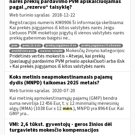
narės prekių pardavimo PVM apskaičiuojamas
pagal „rezervo“ taisyklę?
Web turinio sąrašas
2018-12-22
Registracijos numeris KM0906 Ši informacija skelbiama:
Kai prekės įsigyjamos iš kitos valstybės narės Jeigu
Lietuvos PVM mokėtojo įsigytų iš vienos valstybės narės
prekių gabenimas baigėsi ne...
pvm
pvmį 12-2 str
prekių įsigijimas iš es
prekių įsigijimas iš užsienio
Mokesčių žinyno kategorijos:
atvirkštinis pvm
rezervo taisyklė
Pridėtinės vertės mokestis » Atvejai, kai prekių
(paslaugų) pardavimo PVM privalo apskaičiuoti arba išsk
» Kai prekės įsigyjamos iš kitos valstybės narės
Koks metinis neapmokestinamasis pajamų
dydis (MNPD) taikomas 2025 metais?
Web turinio sąrašas
2020-07-20
Kai metinių apmokestinamųjų pajamų (GMP) bendra
suma neviršija 12 456 Eur, t. y. 12 minimalių mėnesinių
algų (MMA) (1038 Eur x 12
mėn
.), MNPD yra 8964 Eur. Kai
GMP yra...
VMI: 2,6 tūkst. gyventojų - geros žinios dėl
turgavietės mokesčio kompensacijos