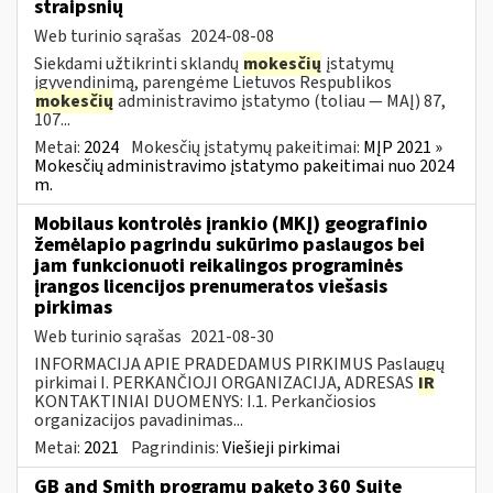
straipsnių
Web turinio sąrašas
2024-08-08
Siekdami užtikrinti sklandų
mokesčių
įstatymų
įgyvendinimą, parengėme Lietuvos Respublikos
mokesčių
administravimo įstatymo (toliau — MAĮ) 87,
107...
Metai:
2024
Mokesčių įstatymų pakeitimai:
MĮP 2021 »
Mokesčių administravimo įstatymo pakeitimai nuo 2024
m.
Mobilaus kontrolės įrankio (MKĮ) geografinio
žemėlapio pagrindu sukūrimo paslaugos bei
jam funkcionuoti reikalingos programinės
įrangos licencijos prenumeratos viešasis
pirkimas
Web turinio sąrašas
2021-08-30
INFORMACIJA APIE PRADEDAMUS PIRKIMUS Paslaugų
pirkimai I. PERKANČIOJI ORGANIZACIJA, ADRESAS
IR
KONTAKTINIAI DUOMENYS: I.1. Perkančiosios
organizacijos pavadinimas...
Metai:
2021
Pagrindinis:
Viešieji pirkimai
GB and Smith programų paketo 360 Suite