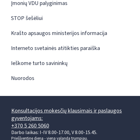
Įmonių VDU palyginimas
STOP šešėliui
Krašto apsaugos ministerijos informacija
Interneto svetainės atitikties paraiška
Ieškome turto savininkų
Nuorodos
Konsultacijos mokesčių klausimais ir paslaugos
gyventojams:
+370 5 260 5060
Darbo laikas: I-IV 8.00-17.00, V 8.00-15.45.
Prieššventinę dieną - viena valanda trumpiau.