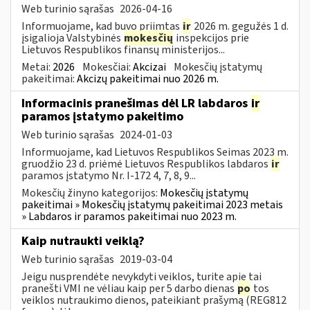
Web turinio sąrašas
2026-04-16
Informuojame, kad buvo priimtas
ir
2026 m. gegužės 1 d.
įsigalioja Valstybinės
mokesčių
inspekcijos prie
Lietuvos Respublikos finansų ministerijos...
Metai:
2026
Mokesčiai:
Akcizai
Mokesčių įstatymų
pakeitimai:
Akcizų pakeitimai nuo 2026 m.
Informacinis pranešimas dėl LR labdaros
ir
paramos įstatymo pakeitimo
Web turinio sąrašas
2024-01-03
Informuojame, kad Lietuvos Respublikos Seimas 2023 m.
gruodžio 23 d. priėmė Lietuvos Respublikos labdaros
ir
paramos įstatymo Nr. I-172 4, 7, 8, 9...
Mokesčių žinyno kategorijos:
Mokesčių įstatymų
pakeitimai » Mokesčių įstatymų pakeitimai 2023 metais
» Labdaros ir paramos pakeitimai nuo 2023 m.
Kaip nutraukti veiklą?
Web turinio sąrašas
2019-03-04
Jeigu nusprendėte nevykdyti veiklos, turite apie tai
pranešti VMI ne vėliau kaip per 5 darbo dienas
po
tos
veiklos nutraukimo dienos, pateikiant prašymą (REG812