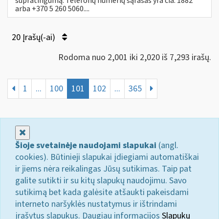
supratingumą. Telefonų numerių sąrašas yra čia. 1882
arba +370 5 260 5060....
20 Įrašų(-ai)
Rodoma nuo 2,001 iki 2,020 iš 7,293 irašų.
1
...
100
101
102
...
365
Uždaryti
Šioje svetainėje naudojami slapukai
(angl.
cookies). Būtinieji slapukai įdiegiami automatiškai
ir jiems nėra reikalingas Jūsų sutikimas. Taip pat
galite sutikti ir su kitų slapukų naudojimu. Savo
sutikimą bet kada galėsite atšaukti pakeisdami
interneto naršyklės nustatymus ir ištrindami
įrašytus slapukus. Daugiau informacijos
Slapukų