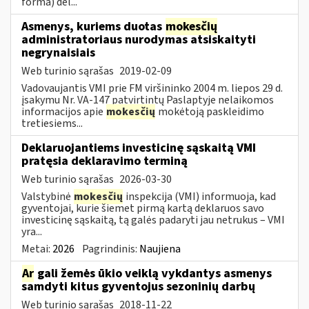
forma) dėl...
Asmenys, kuriems duotas
mokesčių
administratoriaus nurodymas atsiskaityti
negrynaisiais
Web turinio sąrašas
2019-02-09
Vadovaujantis VMI prie FM viršininko 2004 m. liepos 29 d.
įsakymu Nr. VA-147 patvirtintų Paslaptyje nelaikomos
informacijos apie
mokesčių
mokėtoją paskleidimo
tretiesiems...
Deklaruojantiems investicinę sąskaitą VMI
pratęsia deklaravimo terminą
Web turinio sąrašas
2026-03-30
Valstybinė
mokesčių
inspekcija (VMI) informuoja, kad
gyventojai, kurie šiemet pirmą kartą deklaruos savo
investicinę sąskaitą, tą galės padaryti jau netrukus – VMI
yra...
Metai:
2026
Pagrindinis:
Naujiena
Ar
gali žemės ūkio veiklą vykdantys asmenys
samdyti kitus gyventojus sezoninių darbų
Web turinio sąrašas
2018-11-22