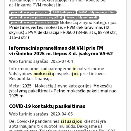
atitinkamą PVM mokestinį...
pvm deklaracijos pildymas
fr0600 pildymas
fr0600 pildymo pavyzdžiai
pvm deklaracijos pildymo pavyzdžiai
fr0600 pildymo lentelė
Mokesčių žinyno kategorijos:
pvm deklaracijos pildymo lentelė
Pridėtinės vertės mokestis » PVM deklaravimas (IX
skyrius) » PVM deklaracija FR0600 (84-86 str., 88-89 str.,
115-3 str.)
Informacinis pranešimas dėl VMI prie FM
viršininko 2025 m. liepos 3 d. įsakymo VA-62
Web turinio sąrašas
2025-07-04
Informuojame, kad parengėme
ir
patvirtinome
Valstybinės
mokesčių
inspekci
jos
prie Lietuvos
Respublikos finansų...
Metai:
2025
Mokesčių žinyno kategorijos:
Mokesčių
įstatymų pakeitimai » Pelno mokesčio pakeitimai nuo
2025 m.
COVID-19 kontaktų pasikeitimas
Web turinio sąrašas
2020-04-06
Dėl Covid-19 pandeminės
situacijos
klientai yra
aptarnaujami tik nuotoliniu būdu. Dėkojame už