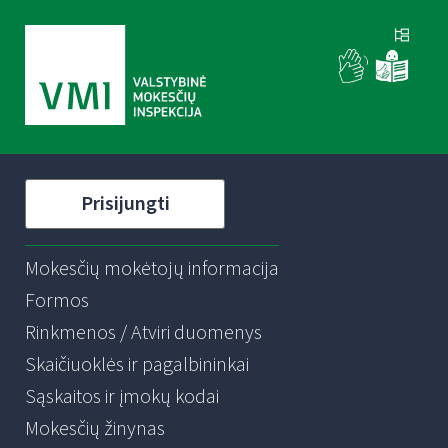
Prisijungti
Mokesčių mokėtojų informacija
Formos
Rinkmenos / Atviri duomenys
Skaičiuoklės ir pagalbininkai
Sąskaitos ir įmokų kodai
Mokesčių žinynas