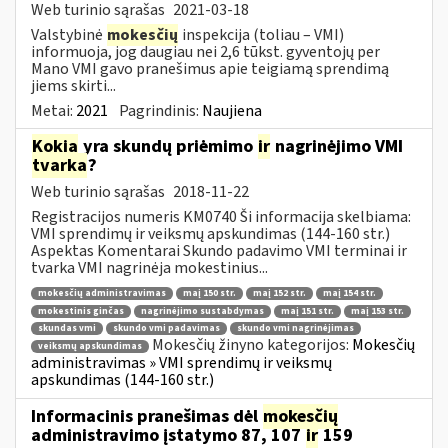
Web turinio sąrašas
2021-03-18
Valstybinė
mokesčių
inspekcija (toliau – VMI)
informuoja, jog daugiau nei 2,6 tūkst. gyventojų per
Mano VMI gavo pranešimus apie teigiamą sprendimą
jiems skirti...
Metai:
2021
Pagrindinis:
Naujiena
Kokia
yra skundų priėmimo
ir
nagrinėjimo VMI
tvarka
?
Web turinio sąrašas
2018-11-22
Registracijos numeris KM0740 Ši informacija skelbiama:
VMI sprendimų ir veiksmų apskundimas (144-160 str.)
Aspektas Komentarai Skundo padavimo VMI terminai ir
tvarka VMI nagrinėja mokestinius...
mokesčių administravimas
maį 150 str.
maį 152 str.
maį 154 str.
mokestinis ginčas
nagrinėjimo sustabdymas
maį 151 str.
maį 153 str.
skundas vmi
skundo vmi padavimas
skundo vmi nagrinėjimas
Mokesčių žinyno kategorijos:
Mokesčių
veiksmų apskundimas
administravimas » VMI sprendimų ir veiksmų
apskundimas (144-160 str.)
Informacinis pranešimas dėl
mokesčių
administravimo įstatymo 87, 107
ir
159