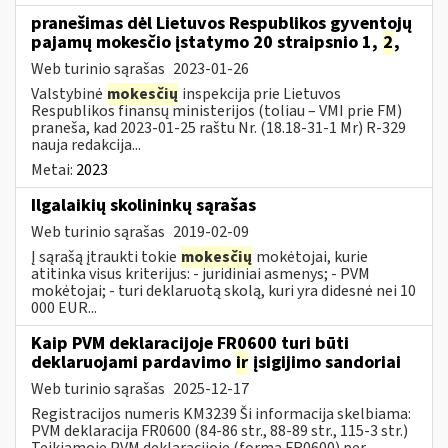
pranešimas dėl Lietuvos Respublikos gyventojų
pajamų mokesčio įstatymo 20 straipsnio 1,
2
,
Web turinio sąrašas
2023-01-26
Valstybinė
mokesčių
inspekcija prie Lietuvos
Respublikos finansų ministerijos (toliau – VMI prie FM)
praneša, kad 2023-01-25 raštu Nr. (18.18-31-1 Mr) R-329
nauja redakcija...
Metai:
2023
Ilgalaikių skolininkų sąrašas
Web turinio sąrašas
2019-02-09
Į sąrašą įtraukti tokie
mokesčių
mokėtojai, kurie
atitinka visus kriterijus: - juridiniai asmenys; - PVM
mokėtojai; - turi deklaruotą skolą, kuri yra didesnė nei 10
000 EUR...
Kaip PVM deklaracijoje FR0600 turi būti
deklaruojami pardavimo
ir
įsigijimo sandoriai
Web turinio sąrašas
2025-12-17
Registracijos numeris KM3239 Ši informacija skelbiama:
PVM deklaracija FR0600 (84-86 str., 88-89 str., 115-3 str.)
Teikiamoje PVM deklaracijoje (forma FR0600) per