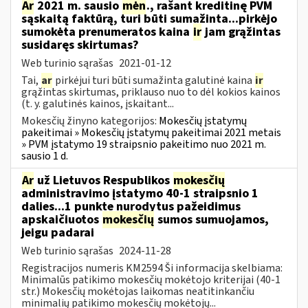
Ar
2021 m. sausio
mėn
., rašant kreditinę PVM
sąskaitą faktūrą, turi būti sumažinta...pirkėjo
sumokėta prenumeratos kaina
ir
jam grąžintas
susidaręs skirtumas?
Web turinio sąrašas
2021-01-12
Tai,
ar
pirkėjui turi būti sumažinta galutinė kaina
ir
grąžintas skirtumas, priklauso nuo to dėl kokios kainos
(t. y. galutinės kainos, įskaitant...
Mokesčių žinyno kategorijos:
Mokesčių įstatymų
pakeitimai » Mokesčių įstatymų pakeitimai 2021 metais
» PVM įstatymo 19 straipsnio pakeitimo nuo 2021 m.
sausio 1 d.
Ar
už Lietuvos Respublikos
mokesčių
administravimo įstatymo 40-1 straipsnio 1
dalies...1 punkte nurodytus pažeidimus
apskaičiuotos
mokesčių
sumos sumuojamos,
jeigu padarai
Web turinio sąrašas
2024-11-28
Registracijos numeris KM2594 Ši informacija skelbiama:
Minimalūs patikimo mokesčių mokėtojo kriterijai (40-1
str.) Mokesčių mokėtojas laikomas neatitinkančiu
minimalių patikimo mokesčių mokėtojų...