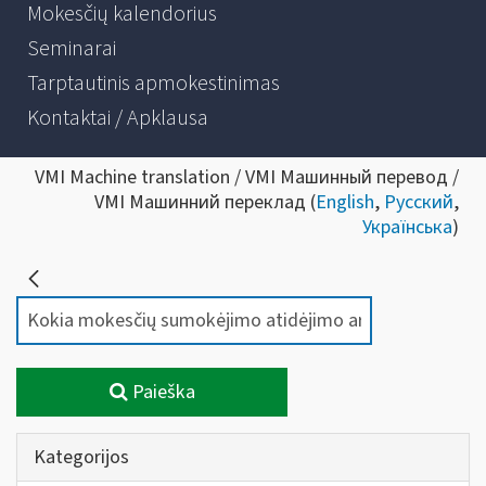
Mokesčių kalendorius
Seminarai
Tarptautinis apmokestinimas
Kontaktai / Apklausa
VMI Machine translation / VMI Машинный перевод /
VMI Машинний переклад (
English
,
Русский
,
Українська
)
Paieška
Kategorijos