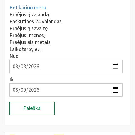
Bet kuriuo metu
Praėjusią valandą
Paskutines 24 valandas
Praėjusią savaitę
Praėjusį mėnesį
Praėjusiais metais
Laikotarpyje…
Nuo
Iki
Paieška