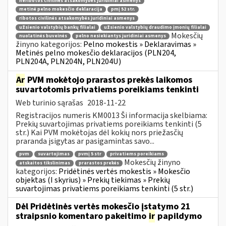
neribotos civilinės atsakomybės juridiniai asmenys
metinė pelno mokesčio deklaracija
pmį 52 str.
ribotos civilinės atsakomybės juridiniai asmenys
užsienio valstybių bankų filialai
užsienio valstybių draudimo įmonių filialai
Mokesčių
nuolatinės buveinės
pelno nesiekiantys juridiniai asmenys
žinyno kategorijos:
Pelno mokestis » Deklaravimas »
Metinės pelno mokesčio deklaracijos (PLN204,
PLN204A, PLN204N, PLN204U)
Ar
PVM mokėtojo prarastos prekės laikomos
suvartotomis privatiems poreikiams tenkinti
Web turinio sąrašas
2018-11-22
Registracijos numeris KM0013 Ši informacija skelbiama:
Prekių suvartojimas privatiems poreikiams tenkinti (5
str.) Kai PVM mokėtojas dėl kokių nors priežasčių
praranda įsigytas ar pasigamintas savo...
pvm
suvartojimas
pvmį 5 str
privatiems poreikiams
Mokesčių žinyno
atskaitos tikslinimas
prarastos prekės
kategorijos:
Pridėtinės vertės mokestis » Mokesčio
objektas (I skyrius) » Prekių tiekimas » Prekių
suvartojimas privatiems poreikiams tenkinti (5 str.)
Dėl Pridėtinės vertės mokesčio įstatymo 21
straipsnio komentaro pakeitimo
ir
papildymo