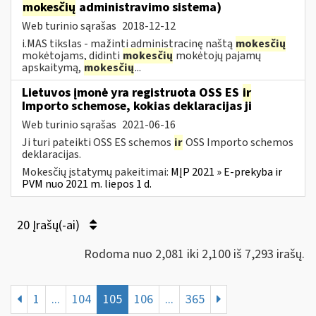
mokesčių
administravimo sistema)
Web turinio sąrašas
2018-12-12
i.MAS tikslas - mažinti administracinę naštą
mokesčių
mokėtojams, didinti
mokesčių
mokėtojų pajamų
apskaitymą,
mokesčių
...
Lietuvos įmonė yra registruota OSS ES
ir
Importo schemose, kokias deklaracijas ji
Web turinio sąrašas
2021-06-16
Ji turi pateikti OSS ES schemos
ir
OSS Importo schemos
deklaracijas.
Mokesčių įstatymų pakeitimai:
MĮP 2021 » E-prekyba ir
PVM nuo 2021 m. liepos 1 d.
20 Įrašų(-ai)
Rodoma nuo 2,081 iki 2,100 iš 7,293 irašų.
1
...
104
105
106
...
365