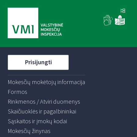
Prisijungti
Mokesčių mokėtojų informacija
Formos
Rinkmenos / Atviri duomenys
Skaičiuoklės ir pagalbininkai
Sąskaitos ir įmokų kodai
Mokesčių žinynas