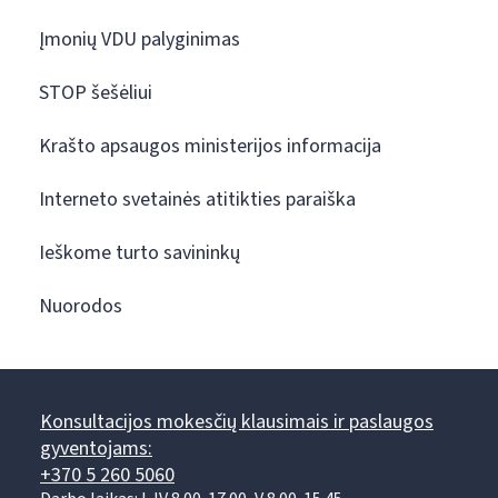
Įmonių VDU palyginimas
STOP šešėliui
Krašto apsaugos ministerijos informacija
Interneto svetainės atitikties paraiška
Ieškome turto savininkų
Nuorodos
Konsultacijos mokesčių klausimais ir paslaugos
gyventojams:
+370 5 260 5060