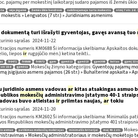
oc. pajamų per mokestinį laikotarpį sudaro pajamos iš žemės ūkio ve
ata
vėjo jėgainė
žemės ūkio bendrovė
nekilnojamojo turto mokestis
ntmį 7 str. 2 d. 
 mokestis » Lengvatos (7 str.) » Juridiniams asmenims
 dokumentą turi išrašyti gyventojas, gavęs avansą tuo
urinio sąrašas
2024-11-22
tracijos numeris KM0688 Ši informacija skelbiama: Apskaitos do
elio, liepos
ir
rugpjūčio mėn.) ketina teikti...
as
fr0471
fr0508
fr0572
gpm
gpm312
gpm313
gpm308
kvitas
gpmį 22 s
Mokesčių žinyno kategorijos:
Gyventojų pajamų moke
 str 22 d
gpm311
jimą įsigijusio asmens pajamos (26 str.) » Buhalterinė apskaita » 
u juridinio asmens vadovas
ar
kitas atsakingas asmuo bu
ublikos
mokesčių
administravimo įstatymo 40-1 straipsn
vadovas buvo atleistas
ir
priimtas naujas,
ar
tokiu
urinio sąrašas
2024-11-20
tracijos numeris KM2602 Ši informacija skelbiama: Minimalūs patik
vos Respublikos mokesčių administravimo įstatymo 401 straipsnio 1
Mokesč
nis asmuo
patikimas mokesčių mokėtojas
minimalūs kriterijai
maį 40-1 str.
istravimas » Mokesčių administratoriaus ir mokesčių mokėtojo tei