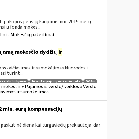
 II pakopos pensijų kaupime, nuo 2019 metų
sijų fondą mokės...
inis:
Mokesčių pakeitimai
ų pajamų mokesčio dydžių
ir
apskaičiavimas ir sumokėjimas Nuorodos į
si turint...
la verslo liudijimas
fiksuotas pajamų mokesčio dydis
2018 m
mokestis » Pajamos iš verslo/ veiklos » Verslo
ičiavimas ir sumokėjimas
,2 mln. eurų kompensacijų
 paskutinė diena kai turgaviečių prekiautojai dar