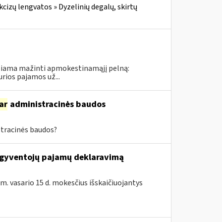
cizų lengvatos » Dyzelinių degalų, skirtų
idžiama mažinti apmokestinamąjį pelną:
rios pajamos už...
ar
administracinės baudos
tracinės baudos?
ų gyventojų pajamų deklaravimą
 m. vasario 15 d. mokesčius išskaičiuojantys