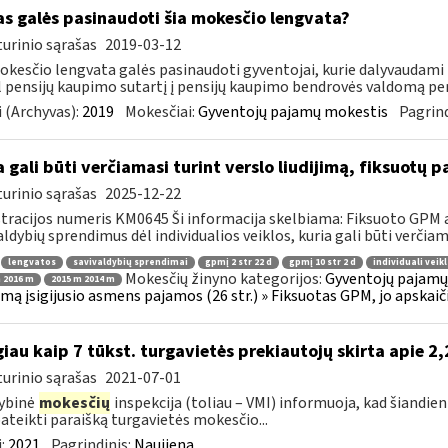
as galės pasinaudoti šia mokesčio lengvata?
urinio sąrašas
2019-03-12
okesčio lengvata galės pasinaudoti gyventojai, kurie dalyvaudami
 pensijų kaupimo sutartį į pensijų kaupimo bendrovės valdomą pen
 (Archyvas):
2019
Mokesčiai:
Gyventojų pajamų mokestis
Pagrind
a gali būti verčiamasi turint verslo liudijimą, fiksuot
urinio sąrašas
2025-12-22
tracijos numeris KM0645 Ši informacija skelbiama: Fiksuoto GPM 
aldybių sprendimus dėl individualios veiklos, kuria gali būti verčiama
lengvatos
savivaldybių sprendimai
gpmį 2 str 22 d
gpmį 10 str 2 d
individuali veik
Mokesčių žinyno kategorijos:
Gyventojų pajamų 
 2016 m
2015 m 2014 m
jimą įsigijusio asmens pajamos (26 str.) » Fiksuotas GPM, jo apska
iau kaip 7 tūkst. turgavietės prekiautojų skirta apie 2
urinio sąrašas
2021-07-01
ybinė
mokesčių
inspekcija (toliau – VMI) informuoja, kad šiandien
pateikti paraišką turgavietės mokesčio...
:
2021
Pagrindinis:
Naujiena