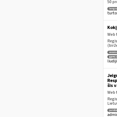
50 pr
lengv
turto
Kokį
Web t
Regis
(birž
avans
gpmį 2
liudi
Jeig
Resp
šis 
Web t
Regis
Lietu
juridi
admin