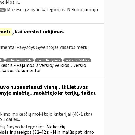
iklos ir...
Mokesčių žinyno kategorijos:
Nekilnojamojo
7 p.
metu
, kai verslo liudijimas
kumentai Pavyzdys Gyventojas vasaros metu
tr
individuali veikla
verslo liudijimas
sąskaita faktūra
stis » Pajamos iš verslo/ veiklos » Verslo
Apskaitos dokumentai
vo nubaustas už vieną...iš Lietuvos
yje minėtų...mokėtojo kriterijų, tačiau
imo mokesčių mokėtojo kriterijai (40-1 str.)
 dalies...
ių žinyno kategorijos:
Mokesčių
sės ir pareigos (32-42 s » Minimalūs patikimo