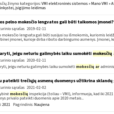
čių žinyno kategorijos:
VMI elektroninės sistemos » Mano VMI » Ak
inkystei, įsigijimo leidimas
os pelno mokesčio lengvatos gali būti taikomos įmonei?
urinio sąrašas
2019-02-11
 mokesčio lengvata gali būti susijusi su išmokomis, kuriomis le
inei įmonei, kurioje dirba riboto darbingumo asmenys. Įmonei, ku
aryti, jeigu neturiu galimybės laiku sumokėti
mokesčių
urinio sąrašas
2020-02-11
ryti, jeigu neturiu galimybės laiku sumokėti
mokesčių
ar
adminis
u pateikti trečiųjų asmenų duomenys užtikrina skland
urinio sąrašas
2021-02-02
ybinė
mokesčių
inspekcija (toliau – VMI), informuoja, kad iki 2021
ys privalo pateikti duomenis apie 2020 metais...
:
2021
Pagrindinis:
Naujiena