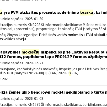
ia
yra PVM atskaitos procento suderinimo
tvarka
, kai m
urinio sąrašas
2025-01-30
tracijos numeris KM3298 Ši informacija skelbiama: Mišrios veiklo
itos dalį (procentais), proporcingai tenkančią PVM įstatymo 58 str. 
čių žinyno kategorijos:
Pridėtinės vertės mokestis » PVM atskaita i
os veiklos atveju
Valstybinės
mokesčių
inspekcijos prie Lietuvos Respublik
12 formos, papildomo lapo PRC912P formos užpildymo
urinio sąrašas
2020-12-21
muojame, kad Valstybinės mokesčių inspekcijos prie Lietuvos Respu
žio 16 d. įsakymu Nr. VA-88[1] (TAR, 2020-1
2
-16,...
:
2020
ikia žemės ūkio bendrovei mokėti nekilnojamojo turto 
urinio sąrašas
2026-01-08
tracijos numeris KM1579 Ši informacija skelbiama: Juridiniams a