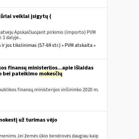
išriai veiklai įsigytų (
s atveju Apskaičiuojant pirkimo (importo) PVM
1 dalyje...
r jos tikslinimas (57-69 str.) » PVM atskaita »
os finansų ministerijos...apie išlaidas
 bei pateikimo
mokesčių
blikos finansų ministerijos viršininko 2020 m.
mokestį už turimas vėjo
smenims Jei žemės ūkio bendrovės daugiau kaip