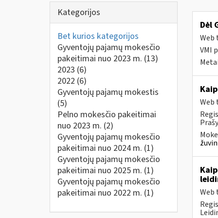
Kategorijos
Dėl 
Bet kurios kategorijos
Web t
Gyventojų pajamų mokesčio
VMI p
pakeitimai nuo 2023 m.
(13)
Metai
2023
(6)
2022
(6)
Kaip
Gyventojų pajamų mokestis
Web t
(5)
Pelno mokesčio pakeitimai
Regis
Prašy
nuo 2023 m.
(2)
Mokes
Gyventojų pajamų mokesčio
žuvin
pakeitimai nuo 2024 m.
(1)
Gyventojų pajamų mokesčio
Kaip
pakeitimai nuo 2025 m.
(1)
leid
Gyventojų pajamų mokesčio
pakeitimai nuo 2022 m.
(1)
Web t
Regis
Leidi