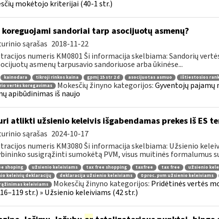
čių mokėtojo kriterijai (40-1 str.)
 koreguojami sandoriai tarp asocijuotų asmenų?
urinio sąrašas
2018-11-22
tracijos numeris KM0801 Ši informacija skelbiama: Sandorių vert
socijuotų asmenų tarpusavio sandoriuose arba ūkinėse...
kainodara
tikroji rinkos kaina
gpmį 15 str 2 d
asocijuotas asmuo
ištiestosios ran
Mokesčių žinyno kategorijos:
Gyventojų pajamų m
io vertės koregavimas
ų apibūdinimas iš naujo
uri atlikti užsienio keleivis išgabendamas prekes iš ES te
urinio sąrašas
2024-10-17
tracijos numeris KM3080 Ši informacija skelbiama: Užsienio keleiviam
bininko susigrąžinti sumokėtą PVM, visus muitinės formalumus susi
ee shoping
užsienio keleiviams
tax free shopping
taxfree
tax free
užsienio kele
io keleivių deklaracijų
deklaracija užsienio keleiviams
0 proc. pvm užsienio keleiviams
Mokesčių žinyno kategorijos:
Pridėtinės vertės m
rąžinimas keleiviams
 116–119 str.) » Užsienio keleiviams (42 str.)