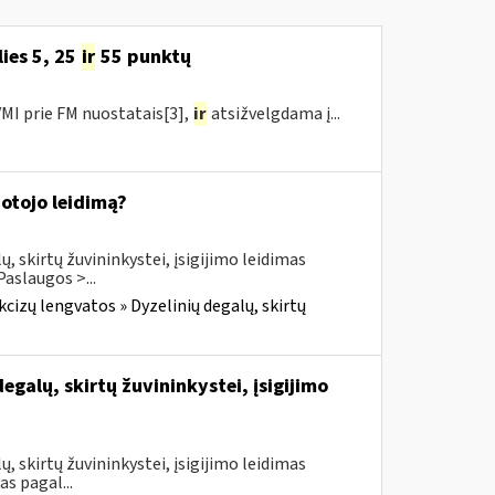
ies 5, 25
ir
55 punktų
MI prie FM nuostatais[3],
ir
atsižvelgdama į...
dotojo leidimą?
, skirtų žuvininkystei, įsigijimo leidimas
aslaugos >...
cizų lengvatos » Dyzelinių degalų, skirtų
galų, skirtų žuvininkystei, įsigijimo
, skirtų žuvininkystei, įsigijimo leidimas
as pagal...