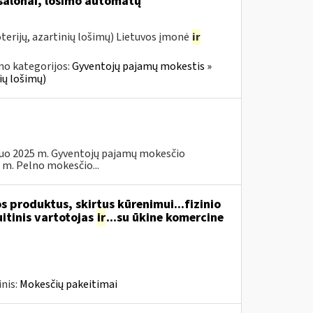
 salonai, lošimo automatų
terijų, azartinių lošimų) Lietuvos įmonė
ir
no kategorijos:
Gyventojų pajamų mokestis »
ių lošimų)
 nuo 2025 m. Gyventojų pajamų mokesčio
 m. Pelno mokesčio...
 produktus, skirtus kūrenimui...fizinio
itinis vartotojas
ir
...su ūkine komercine
nis:
Mokesčių pakeitimai