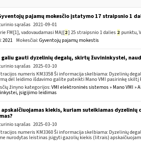
Gyventojų pajamų mokesčio įstatymo 17 straipsnio 1 dal
urinio sąrašas
2021-09-01
rie FM[1], vadovaudamasi MAĮ[
2
] 25 straipsnio 1 dalies
2
punktu, V
:
2021
Mokesčiai:
Gyventojų pajamų mokestis
 galiu gauti dyzelinių degalų, skirtų žuvininkystei, nau
urinio sąrašas
2025-03-10
tracijos numeris KM3358 Ši informacija skelbiama: Dyzelinių degalų
mą dėl leidimo išdavimo galite pateikti Mano VMI pasirinkę skiltį P
čių žinyno kategorijos:
VMI elektroninės sistemos » Mano VMI » Ak
inkystei, įsigijimo leidimas
 apskaičiuojamas kiekis, kuriam suteikiamas dyzelinių de
imas?
urinio sąrašas
2025-03-10
tracijos numeris KM3360 Ši informacija skelbiama: Dyzelinių degalų
me nurodytas leistinas įsigyti gazolių kiekis (litrais) apskaičiuojam