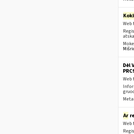
Kok
Web t
Regis
atska
Mokes
Mišri
Dėl 
PRC9
Web t
Infor
gruod
Metai
Ar
re
Web t
Regis