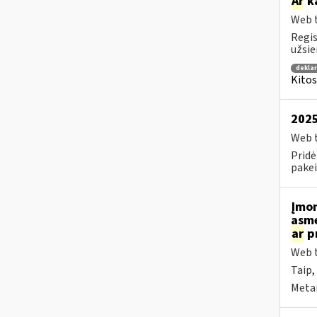
Ar
ka
Web t
Regis
užsie
dekla
Kitos
2025
Web t
Pridė
pakei
Įmo
asme
ar
pr
Web t
Taip,
Metai