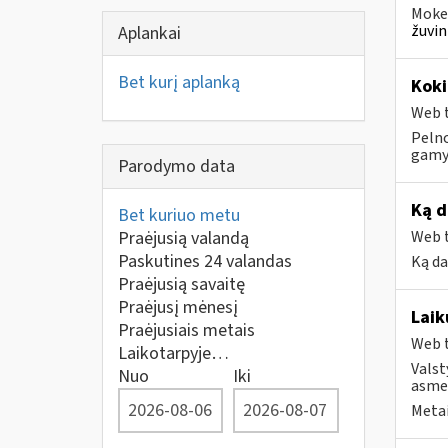
Mokes
žuvin
Aplankai
Bet kurį aplanką
Koki
Web t
Pelno
gamyb
Parodymo data
Ką d
Bet kuriuo metu
Praėjusią valandą
Web t
Paskutines 24 valandas
Ką da
Praėjusią savaitę
Praėjusį mėnesį
Laik
Praėjusiais metais
Web t
Laikotarpyje…
Valst
Nuo
Iki
asmen
Metai