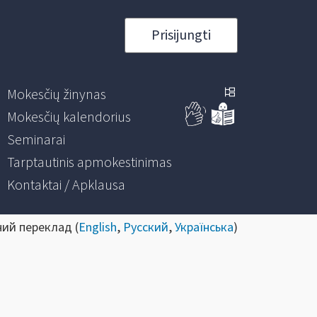
Prisijungti
Mokesčių žinynas
Mokesčių kalendorius
Seminarai
Tarptautinis apmokestinimas
Kontaktai / Apklausa
ний переклад (
English
,
Русский
,
Українська
)