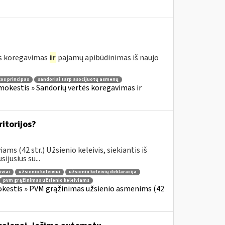
ės koregavimas
ir
pajamų apibūdinimas iš naujo
kos principas
sandoriai tarp asocijuotų asmenų
okestis » Sandorių vertės koregavimas ir
ritorijos?
s (42 str.) Užsienio keleivis, siekiantis iš
jusius su...
iviai
užsienio keleiviui
užsienio keleivių deklaracija
pvm grąžinimas užsienio keleiviams
okestis » PVM grąžinimas užsienio asmenims (42