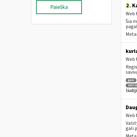
2
. K
Paieška
Web t
Šia m
pagal
Metai
kuri
Web t
Regis
saviv
gpm
2017 m
liudi
Daug
Web t
Valst
gali 
Metai