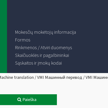
Mokesčių mokėtojų informacija
Formos
Rinkmenos / Atviri duomenys
Skaičiuoklės ir pagalbininkai
Sąskaitos ir įmokų kodai
Machine translation / VMI Машинный перевод / VMI Машин
Paieška