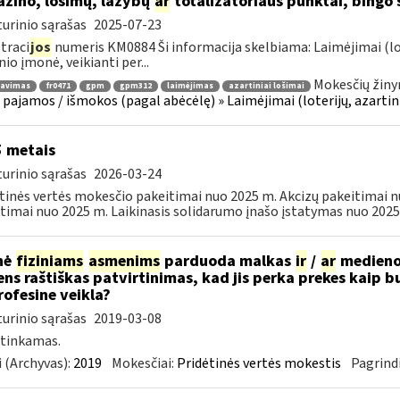
zino, lošimų, lažybų
ar
totalizatoriaus punktai, bingo
urinio sąrašas
2025-07-23
traci
jos
numeris KM0884 Ši informacija skelbiama: Laimėjimai (lo
nio įmonė, veikianti per...
Mokesčių žiny
ravimas
fr0471
gpm
gpm312
laimėjimas
azartiniai lošimai
 pajamos / išmokos (pagal abėcėlę) » Laimėjimai (loterijų, azartin
 metais
urinio sąrašas
2026-03-24
tinės vertės mokesčio pakeitimai nuo 2025 m. Akcizų pakeitimai
timai nuo 2025 m. Laikinasis solidarumo įnašo įstatymas nuo 2025
nė
fiziniams
asmenims
parduoda malkas
ir
/
ar
medienos
ns raštiškas patvirtinimas, kad jis perka prekes kaip bu
ofesine veikla?
urinio sąrašas
2019-03-08
 tinkamas.
 (Archyvas):
2019
Mokesčiai:
Pridėtinės vertės mokestis
Pagrindi