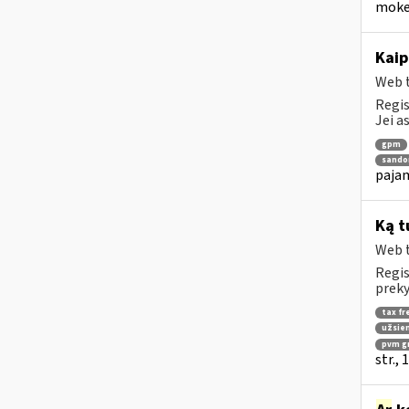
mokes
Kaip
Web t
Regis
Jei a
gpm
sandor
pajam
Ką t
Web t
Regis
preky
tax fr
užsien
pvm g
str.,