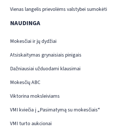
Vienas langelis prievolėms valstybei sumokėti
NAUDINGA
Mokesčiai ir jų dydžiai
Atsiskaitymas grynaisiais pinigais
Dažniausiai užduodami klausimai
Mokesčių ABC
Viktorina moksleiviams
VMI kviečia į „Pasimatymą su mokesčiais“
VMI turto aukcionai