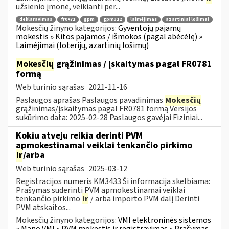
užsienio įmonė, veikianti per...
deklaravimas
fr0471
gpm
gpm312
laimėjimas
azartiniai lošimai
Mokesčių žinyno kategorijos:
Gyventojų pajamų
mokestis » Kitos pajamos / išmokos (pagal abėcėlę) »
Laimėjimai (loterijų, azartinių lošimų)
Mokesčių
grąžinimas / įskaitymas pagal FR0781
formą
Web turinio sąrašas
2021-11-16
Paslaugos aprašas Paslaugos pavadinimas
Mokesčių
grąžinimas/įskaitymas pagal FR0781 formą Versijos
sukūrimo data: 2025-02-28 Paslaugos gavėjai Fiziniai...
Kokiu atveju reikia derinti PVM
apmokestinamai veiklai tenkančio pirkimo
ir
/arba
Web turinio sąrašas
2025-03-12
Registracijos numeris KM3433 Ši informacija skelbiama:
Prašymas suderinti PVM apmokestinamai veiklai
tenkančio pirkimo
ir
/ arba importo PVM dalį Derinti
PVM atskaitos...
Mokesčių žinyno kategorijos:
VMI elektroninės sistemos
» Mano VMI » PVM mokestis ir registravimas » Prašymas