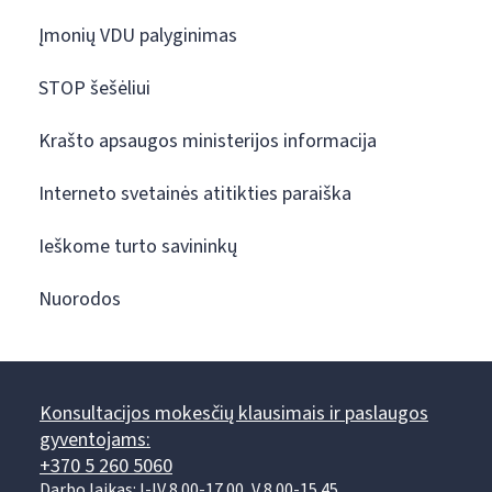
Įmonių VDU palyginimas
STOP šešėliui
Krašto apsaugos ministerijos informacija
Interneto svetainės atitikties paraiška
Ieškome turto savininkų
Nuorodos
Konsultacijos mokesčių klausimais ir paslaugos
gyventojams:
+370 5 260 5060
Darbo laikas: I-IV 8.00-17.00, V 8.00-15.45.