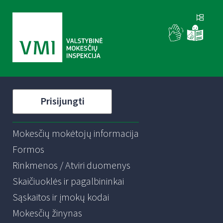
Prisijungti
Mokesčių mokėtojų informacija
Formos
Rinkmenos / Atviri duomenys
Skaičiuoklės ir pagalbininkai
Sąskaitos ir įmokų kodai
Mokesčių žinynas