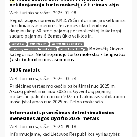
nekilnojamojo turto mokestį už turimas vėjo
Web turinio sąrašas
2026-01-08
Registracijos numeris KM1579 Ši informacija skelbiama:
Juridiniams asmenims Jei žemės ūkio bendrovės
daugiau kaip 50 proc. pajamų per mokestinį laikotarpį
sudaro pajamos iš žemės ūkio veiklos ir...
lengvata
vėjo jėgainė
žemės ūkio bendrovė
Mokesčių žinyno
nekilnojamojo turto mokestis
ntmį 7 str. 2 d. 7 p.
kategorijos:
Nekilnojamojo turto mokestis » Lengvatos
(7 str.) » Juridiniams asmenims
2025 metais
Web turinio sąrašas
2026-03-24
Pridėtinės vertės mokesčio pakeitimai nuo 2025 m.
Akcizų pakeitimai nuo 2025 m. Gyventojų pajamų
mokesčio pakeitimai nuo 2025 m. Laikinasis solidarumo
įnašo įstatymas nuo 2025 m. Pelno mokesčio...
Informacinis pranešimas dėl minimaliosios
mėnesinės algos dydžio 2025 metais
Web turinio sąrašas
2024-09-18
Informuojame, kad Lietuvos Respublikos Vyriausybės