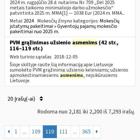
2024 m. rugpjūčio 28 d. nutarimu Nr. 709 „Dėl 2025
metais taikomo minimaliojo darbo užmokesčio“
patvirtinta 2025 m. MMA[1] — 1038 Eur (2024 m. MMA...
Metai:
2024
Mokesčių žinyno kategorijos:
Mokesčių
įstatymų pakeitimai » Gyventojų pajamų mokesčio
pakeitimai nuo 2025 m.
PVM grąžinimas užsienio
asmenims
(42 str.,
116–119 str.)
Web turinio sąrašas
2018-12-05
Šioje skiltyje rasite šią informaciją apie Lietuvoje
sumokėto PVM grąžinimą: užsienio keleiviams; užsienio
apmokestinamiesiems
asmenims
, neįsikūrusiems
Lietuvoje.
20 Įrašų(-ai)
Rodoma nuo 2,181 iki 2,200 iš 7,293 irašų.
1
...
109
110
111
...
365