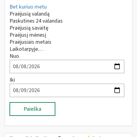
Bet kuriuo metu
Praėjusią valandą
Paskutines 24 valandas
Praėjusią savaitę
Praėjusį mėnesį
Praėjusiais metais
Laikotarpyje…
Nuo
Iki
Paieška