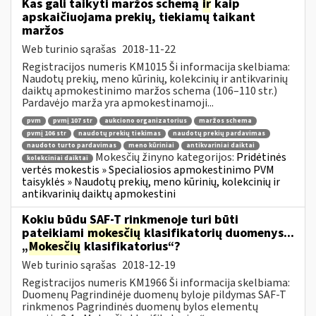
Kas gali taikyti maržos schemą
ir
kaip
apskaičiuojama prekių, tiekiamų taikant
maržos
Web turinio sąrašas
2018-11-22
Registracijos numeris KM1015 Ši informacija skelbiama:
Naudotų prekių, meno kūrinių, kolekcinių ir antikvarinių
daiktų apmokestinimo maržos schema (106–110 str.)
Pardavėjo marža yra apmokestinamoji...
pvm
pvmį 107 str
aukciono organizatorius
maržos schema
pvmį 106 str
naudotų prekių tiekimas
naudotų prekių pardavimas
naudoto turto pardavimas
meno kūriniai
antikvariniai daiktai
Mokesčių žinyno kategorijos:
Pridėtinės
kolekciniai daiktai
vertės mokestis » Specialiosios apmokestinimo PVM
taisyklės » Naudotų prekių, meno kūrinių, kolekcinių ir
antikvarinių daiktų apmokestini
Kokiu būdu SAF-T rinkmenoje turi būti
pateikiami
mokesčių
klasifikatorių duomenys...
„
Mokesčių
klasifikatorius“?
Web turinio sąrašas
2018-12-19
Registracijos numeris KM1966 Ši informacija skelbiama:
Duomenų Pagrindinėje duomenų byloje pildymas SAF-T
rinkmenos Pagrindinės duomenų bylos elementų