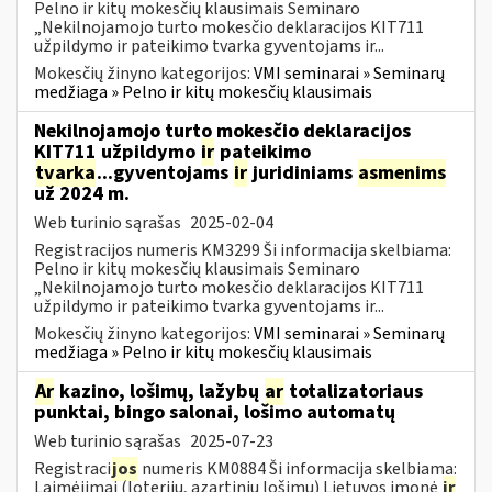
Pelno ir kitų mokesčių klausimais Seminaro
„Nekilnojamojo turto mokesčio deklaracijos KIT711
užpildymo ir pateikimo tvarka gyventojams ir...
Mokesčių žinyno kategorijos:
VMI seminarai » Seminarų
medžiaga » Pelno ir kitų mokesčių klausimais
Nekilnojamojo turto mokesčio deklaracijos
KIT711 užpildymo
ir
pateikimo
tvarka
...gyventojams
ir
juridiniams
asmenims
už 2024 m.
Web turinio sąrašas
2025-02-04
Registracijos numeris KM3299 Ši informacija skelbiama:
Pelno ir kitų mokesčių klausimais Seminaro
„Nekilnojamojo turto mokesčio deklaracijos KIT711
užpildymo ir pateikimo tvarka gyventojams ir...
Mokesčių žinyno kategorijos:
VMI seminarai » Seminarų
medžiaga » Pelno ir kitų mokesčių klausimais
Ar
kazino, lošimų, lažybų
ar
totalizatoriaus
punktai, bingo salonai, lošimo automatų
Web turinio sąrašas
2025-07-23
Registraci
jos
numeris KM0884 Ši informacija skelbiama:
Laimėjimai (loterijų, azartinių lošimų) Lietuvos įmonė
ir