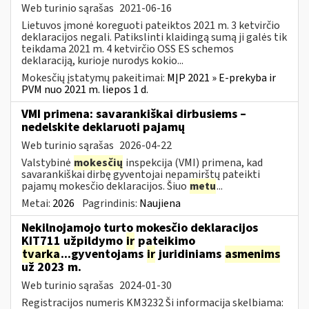
Web turinio sąrašas
2021-06-16
Lietuvos įmonė koreguoti pateiktos 2021 m. 3 ketvirčio
deklaracijos negali. Patikslinti klaidingą sumą ji galės tik
teikdama 2021 m. 4 ketvirčio OSS ES schemos
deklaraciją, kurioje nurodys kokio...
Mokesčių įstatymų pakeitimai:
MĮP 2021 » E-prekyba ir
PVM nuo 2021 m. liepos 1 d.
VMI primena: savarankiškai dirbusiems –
nedelskite deklaruoti pajamų
Web turinio sąrašas
2026-04-22
Valstybinė
mokesčių
inspekcija (VMI) primena, kad
savarankiškai dirbę gyventojai nepamirštų pateikti
pajamų mokesčio deklaracijos. Šiuo
metu
...
Metai:
2026
Pagrindinis:
Naujiena
Nekilnojamojo turto mokesčio deklaracijos
KIT711 užpildymo
ir
pateikimo
tvarka
...gyventojams
ir
juridiniams
asmenims
už 2023 m.
Web turinio sąrašas
2024-01-30
Registracijos numeris KM3232 Ši informacija skelbiama: