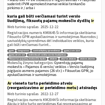
suderinti PVM apmokestinamai veiklai tenkančio
pirkimo ir / arba i
kuria gali būti verčiamasi turint verslo
liudijimą, fiksuotų pajamų mokesčio dydžių
ir
Web turinio sąrašas
2025-12-22
Registracijos numeris KM0645 Ši informacija skelbiama:
Fiksuoto GPM apskaičiavimas ir sumokėjimas Nuorodos į
savivaldybių sprendimus dėl individualios veiklos, kuria
gali būti verčiamasi turint...
gpm
lengvatos
savivaldybių sprendimai
gpmį 2 str 22 d
gpmį 10 str 2 d
individuali veikla verslo liudijimas
fiksuotas pajamų mokesčio dydis
2018 m
2017 m 2016 m
2015 m 2014 m
Mokesčių žinyno kategorijos:
Gyventojų pajamų
mokestis » Pajamos iš verslo/ veiklos » Verslo liudijimą
įsigijusio asmens pajamos (26 str.) » Fiksuotas GPM, jo
apskaičiavimas ir sumokėjimas
Ar
vieneto turto perleidimo atveju
(reorganizavimo
ar
perleidimo
metu
) atsiradęs
Web turinio sąrašas
2022-12-27
Registracijos numeris KM2044 Ši informacija skelbiama:
Akcijų ir kito turto perleidimas Kai reorganizavimo ar