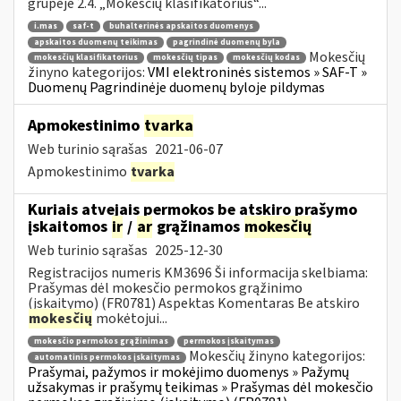
grupėje 2.4. „Mokesčių klasifikatorius“...
i.mas
saf-t
buhalterinės apskaitos duomenys
apskaitos duomenų teikimas
pagrindinė duomenų byla
Mokesčių
mokesčių klasifikatorius
mokesčių tipas
mokesčių kodas
žinyno kategorijos:
VMI elektroninės sistemos » SAF-T »
Duomenų Pagrindinėje duomenų byloje pildymas
Apmokestinimo
tvarka
Web turinio sąrašas
2021-06-07
Apmokestinimo
tvarka
Kuriais atvejais permokos be atskiro prašymo
įskaitomos
ir
/
ar
grąžinamos
mokesčių
Web turinio sąrašas
2025-12-30
Registracijos numeris KM3696 Ši informacija skelbiama:
Prašymas dėl mokesčio permokos grąžinimo
(įskaitymo) (FR0781) Aspektas Komentaras Be atskiro
mokesčių
mokėtojui...
mokesčio permokos grąžinimas
permokos įskaitymas
Mokesčių žinyno kategorijos:
automatinis permokos įskaitymas
Prašymai, pažymos ir mokėjimo duomenys » Pažymų
užsakymas ir prašymų teikimas » Prašymas dėl mokesčio