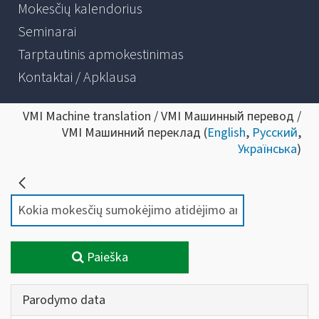
Mokesčių kalendorius
Seminarai
Tarptautinis apmokestinimas
Kontaktai / Apklausa
VMI Machine translation / VMI Машинный перевод /
VMI Машинний переклад (
English
,
Русский
,
Українська
)
Paieška
Parodymo data