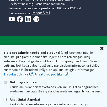
Prieššventinę dieną - viena valanda trumpiau.
Kiekvieno mėnesio antrą penktadienį 8.00 val. - 12.00 val.
Mano VMI
Paklausimas per
Valstybinė mokesčių inspekcija prie Lietuvos
U
Respublikos finansų ministerijos
Šioje svetainėje naudojami slapukai
(angl. cookies). Būtinieji
slapukai įdiegiami automatiškai ir jiems nėra reikalingas Jūsų
Biudžetinė įstaiga. Juridinio asmens kodas — 188659752,
sutikimas. Taip pat galite sutikti ir su kitų slapukų naudojimu. Savo
adresas: Vasario 16-osios g. 14, 01107 Vilnius, Lietuva, el.paštas:
sutikimą bet kada galėsite atšaukti pakeisdami interneto naršyklės
vmi@vmi.lt
, E. pristatymo dėžutės adresas 188659752
nustatymus ir ištrindami įrašytus slapukus. Daugiau informacijos
Duomenys apie Valstybinę mokesčių inspekciją prie Lietuvos
Slapukų politika
;
Privatumo politika.
Respublikos finansų ministerijos kaupiami ir saugomi Juridinių
asmenų registre
Būtinieji slapukai
Naudojami sklandžiam svetainės veikimui ir įgalina pagrindines
svetainės funkcijas. Be šių slapukų svetainė negali tinkamai veikti.
Analitiniai slapukai
Renka statistinę informaciją apie svetainės naudojimą ir