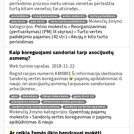
perleidimo proceso metu vienas vienetas perleidžia
turtą kitam vienetui, tai atsiradęs...
perleidimas
reorganizavimas
pelno mokestis
turto perleidimas
Mokesčių žinyno
pmį 16 str.
pmį 42 str.
turto vertės padidėjimas
kategorijos:
Pelno mokestis » Reorganizavimas
(pertvarkymas) (PMĮ IX skyrius) » Turto vertės
padidėjimo pajamos (42 str.) » Akcijų ir kito turto
perleidimas
Kaip koreguojami sandoriai tarp asocijuotų
asmenų?
Web turinio sąrašas
2018-11-22
Registracijos numeris KM0801 Ši informacija skelbiama:
Sandorių vertės koregavimas
ir
pajamų apibūdinimas iš
naujo Jei asocijuotų asmenų tarpusavio sandoriuose
arba ūkinėse...
gpm
kainodara
tikroji rinkos kaina
gpmį 15 str 2 d
asocijuotas asmuo
ištiestosios rankos principas
sandoriai tarp asocijuotų asmenų
sandorio vertės koregavimas
Mokesčių žinyno kategorijos:
Gyventojų pajamų
mokestis » Sandorių vertės koregavimas ir pajamų
apibūdinimas iš naujo
Ar
reikia žemės ūkio bendrovei mokėti