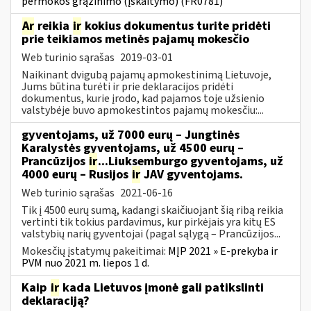
permokos grąžinimo (įskaitymo) (FR0781)
Ar
reikia
ir
kokius dokumentus turite pridėti
prie teikiamos metinės pajamų mokesčio
Web turinio sąrašas
2019-03-01
Naikinant dvigubą pajamų apmokestinimą Lietuvoje,
Jums būtina turėti ir prie deklaracijos pridėti
dokumentus, kurie įrodo, kad pajamos toje užsienio
valstybėje buvo apmokestintos pajamų mokesčiu:...
gyventojams, už 7000 eurų – Jungtinės
Karalystės gyventojams, už 4500 eurų –
Prancūzijos
ir
...Liuksemburgo gyventojams, už
4000 eurų – Rusijos
ir
JAV gyventojams.
Web turinio sąrašas
2021-06-16
Tik į 4500 eurų sumą, kadangi skaičiuojant šią ribą reikia
vertinti tik tokius pardavimus, kur pirkėjais yra kitų ES
valstybių narių gyventojai (pagal sąlygą – Prancūzijos...
Mokesčių įstatymų pakeitimai:
MĮP 2021 » E-prekyba ir
PVM nuo 2021 m. liepos 1 d.
Kaip
ir
kada Lietuvos įmonė gali patikslinti
deklaraciją?