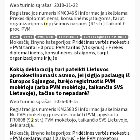
Web turinio sąrašas
2018-11-22
Registracijos numeris KM0346 Ši informacija skelbiama:
Prekės diplomatinėms, konsulinėms įstaigoms, tarpt.
organizacijoms
ir
jų šeimos nariams (47 str.) Taikant 0
proc. PVM...
pvm
0 proc
pvmį 47 str
es institucija
europos sąjungos institucija
Mokesčių žinyno kategorijos:
Pridėtinės vertės mokestis
» PVM tarifai » 0 proc. PVM tarifas (VI skyrius) » Prekės
diplomatinėms, konsulinėms įstaigoms, tarpt.
organizacijoms ir jų še
Kokią deklaraciją turi pateikti Lietuvos
apmokestinamasis asmuo, jei įsigijo paslaugų iš
Europos Sąjungos, turėjo registruotis PVM
mokėtoju (arba PVM mokėtoju, taikančiu SVS
Lietuvoje), tačiau to nepadarė?
Web turinio sąrašas
2026-04-15
Registracijos numeris KM3583 Ši informacija skelbiama:
Ne PVM mokėtojų prievolės mokėti PVM, apyskaita
FR0608 (9
2
str.) PVM mokėtojo, taikančio SVS Lietuvoje,
deklaracija...
Mokesčių žinyno kategorijos:
Pridėtinės vertės mokestis
» PVM deklaravimas (IX skyrius) » Ne PVM mokėtojų