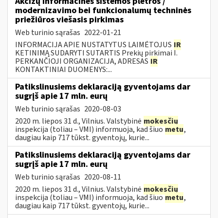
Akcizų informacinės sistemos plėtros /
modernizavimo bei funkcionalumų techninės
priežiūros viešasis pirkimas
Web turinio sąrašas
2022-01-21
INFORMACIJA APIE NUSTATYTUS LAIMĖTOJUS
IR
KETINIMĄ SUDARYTI SUTARTIS Prekių pirkimai I.
PERKANČIOJI ORGANIZACIJA, ADRESAS
IR
KONTAKTINIAI DUOMENYS:...
Patikslinusiems deklaraciją gyventojams dar
sugrįš apie 17 mln. eurų
Web turinio sąrašas
2020-08-03
2020 m. liepos 31 d., Vilnius. Valstybinė
mokesčių
inspekcija (toliau – VMI) informuoja, kad šiuo
metu
,
daugiau kaip 717 tūkst. gyventojų, kurie...
Patikslinusiems deklaraciją gyventojams dar
sugrįš apie 17 mln. eurų
Web turinio sąrašas
2020-08-11
2020 m. liepos 31 d., Vilnius. Valstybinė
mokesčių
inspekcija (toliau – VMI) informuoja, kad šiuo
metu
,
daugiau kaip 717 tūkst. gyventojų, kurie...