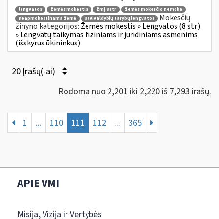
lengvatos
žemės mokestis
žmį 8 str
žemės mokesčio nemoka
Mokesčių
neapmokestinama žemė
savivaldybių tarybų lengvatos
žinyno kategorijos:
Žemės mokestis » Lengvatos (8 str.)
» Lengvatų taikymas fiziniams ir juridiniams asmenims
(išskyrus ūkininkus)
20 Įrašų(-ai)
Rodoma nuo 2,201 iki 2,220 iš 7,293 irašų.
1
...
110
111
112
...
365
APIE VMI
Misija, Vizija ir Vertybės