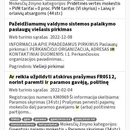
Mokesčių žinyno kategorijos:
Pridėtinės vertės mokestis
» PVM tarifai » 0 proc. PVM tarifas (VI skyrius) » Laivų ir
orlaivių atsargoms (44 str.)
Pažeidžiamumų valdymo sistemos palaikymo
paslaugų viešasis pirkimas
Web turinio sąrašas
2022-12-08
INFORMACIJA APIE PRADEDAMUS PIRKIMUS Paslaugų
pirkimai I. PERKANČIOJI ORGANIZACIJA, ADRESAS
IR
KONTAKTINIAI DUOMENYS: I.1. Perkančiosios
organizacijos pavadinimas...
Pagrindinis:
Viešieji pirkimai
Ar
reikia užpildyti atskirus prašymus FR0512,
norint paremti
ir
paramos gavėją, politinę
Web turinio sąrašas
2022-02-04
Registracijos numeris KM0969 Ši informacija skelbiama:
Paramos skyrimas (34 str.) Prašymas pervesti pajamų
mokesčio dalį paramos gavėjams
ir
(arba) politinėms
partijoms...
fr0512
gpm
parama
gpmį 34 str 3 d
gpmį 34 str 4 d
Mokesčių žinyno kategorijos:
vienas prašymas
keli prašymai
Gyventojų pajamų mokestis » Paramos skyrimas (34 str.)