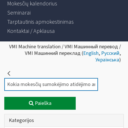
Mokesčių kalendorius
Seminarai
Tarptautinis apmokestinimas
Kontaktai / Apklausa
VMI Machine translation / VMI Машинный перевод /
VMI Машинний переклад (
English
,
Русский
,
Українська
)
Paieška
Kategorijos