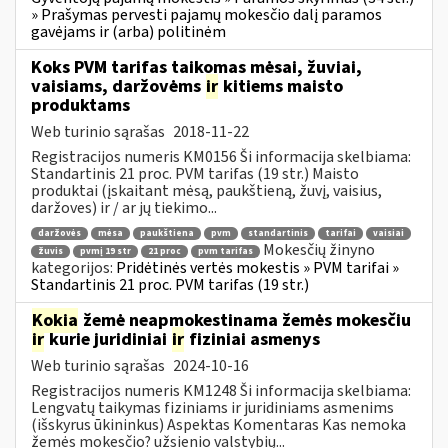
» Prašymas pervesti pajamų mokesčio dalį paramos
gavėjams ir (arba) politinėm
Koks PVM tarifas taikomas mėsai, žuviai,
vaisiams, daržovėms
ir
kitiems maisto
produktams
Web turinio sąrašas
2018-11-22
Registracijos numeris KM0156 Ši informacija skelbiama:
Standartinis 21 proc. PVM tarifas (19 str.) Maisto
produktai (įskaitant mėsą, paukštieną, žuvį, vaisius,
daržoves) ir / ar jų tiekimo...
daržovės
mėsa
paukštiena
pvm
standartinis
tarifai
vaisiai
Mokesčių žinyno
žuvis
pvmį 19 str
21 proc
pvm tarifas
kategorijos:
Pridėtinės vertės mokestis » PVM tarifai »
Standartinis 21 proc. PVM tarifas (19 str.)
Kokia
žemė neapmokestinama žemės mokesčiu
ir
kurie juridiniai
ir
fiziniai asmenys
Web turinio sąrašas
2024-10-16
Registracijos numeris KM1248 Ši informacija skelbiama:
Lengvatų taikymas fiziniams ir juridiniams asmenims
(išskyrus ūkininkus) Aspektas Komentaras Kas nemoka
žemės mokesčio? užsienio valstybių...