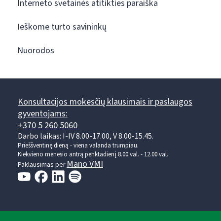
Interneto svetainės atitikties paraiška
Ieškome turto savininkų
Nuorodos
Konsultacijos mokesčių klausimais ir paslaugos
gyventojams:
+370 5 260 5060
Darbo laikas: I-IV 8.00-17.00, V 8.00-15.45.
Prieššventinę dieną - viena valanda trumpiau.
Kiekvieno mėnesio antrą penktadienį 8.00 val. - 12.00 val.
Mano VMI
Paklausimas per