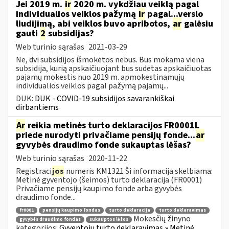
Jei 2019 m.
ir
2020 m. vykdžiau veiklą pagal
individualios veiklos pažymą
ir
pagal...verslo
liudijimą, abi veiklos buvo apribotos,
ar
galėsiu
gauti
2
subsidijas?
Web turinio sąrašas
2021-03-29
Ne, dvi subsidijos išmokėtos nebus. Bus mokama viena
subsidija, kurią apskaičiuojant bus sudėtas apskaičiuotas
pajamų mokestis nuo 2019 m. apmokestinamųjų
individualios veiklos pagal pažymą pajamų...
DUK:
DUK - COVID-19 subsidijos savarankiškai
dirbantiems
Ar
reikia metinės turto deklaracijos FR0001L
priede nurodyti privačiame pensijų fonde...
ar
gyvybės draudimo fonde sukauptas lėšas?
Web turinio sąrašas
2020-11-22
Registraci
jos
numeris KM1321 Ši informacija skelbiama:
Metinė gyventojo (šeimos) turto deklaracija (FR0001)
Privačiame pensijų kaupimo fonde arba gyvybės
draudimo fonde...
fr0001
pensijų kaupimo fondas
turto deklaracija
turto deklaravimas
Mokesčių žinyno
gyvybės draudimo fondas
sukauptos lėšos
kategorijos:
Gyventojų turto deklaravimas » Metinė