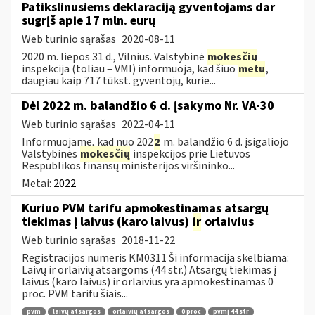
Patikslinusiems deklaraciją gyventojams dar
sugrįš apie 17 mln. eurų
Web turinio sąrašas
2020-08-11
2020 m. liepos 31 d., Vilnius. Valstybinė
mokesčių
inspekcija (toliau – VMI) informuoja, kad šiuo
metu
,
daugiau kaip 717 tūkst. gyventojų, kurie...
Dėl 2022 m. balandžio 6 d. įsakymo Nr. VA-30
Web turinio sąrašas
2022-04-11
Informuojame, kad nuo 202
2
m. balandžio 6 d. įsigaliojo
Valstybinės
mokesčių
inspekcijos prie Lietuvos
Respublikos finansų ministerijos viršininko...
Metai:
2022
Kuriuo PVM tarifu apmokestinamas atsargų
tiekimas į laivus (karo laivus)
ir
orlaivius
Web turinio sąrašas
2018-11-22
Registracijos numeris KM0311 Ši informacija skelbiama:
Laivų ir orlaivių atsargoms (44 str.) Atsargų tiekimas į
laivus (karo laivus) ir orlaivius yra apmokestinamas 0
proc. PVM tarifu šiais...
pvm
laivų atsargos
orlaivių atsargos
0 proc
pvmį 44 str