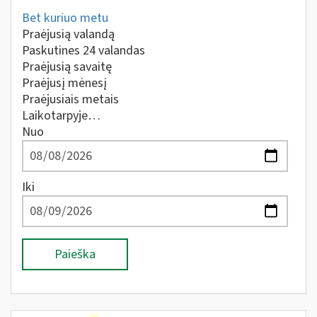
Bet kuriuo metu
Praėjusią valandą
Paskutines 24 valandas
Praėjusią savaitę
Praėjusį mėnesį
Praėjusiais metais
Laikotarpyje…
Nuo
Iki
Paieška