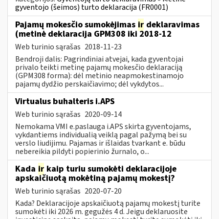
gyventojo (šeimos) turto deklaracija (FR0001)
Pajamų mokesčio sumokėjimas
ir
deklaravimas
(metinė deklaracija GPM308 iki 2018-12
Web turinio sąrašas
2018-11-23
Bendroji dalis: Pagrindiniai atvejai, kada gyventojai
privalo teikti metinę pajamų mokesčio deklaraciją
(GPM308 forma): dėl metinio neapmokestinamojo
pajamų dydžio perskaičiavimo; dėl vykdytos...
Virtualus buhalteris i.APS
Web turinio sąrašas
2020-09-14
Nemokama VMI e.paslauga i.APS skirta gyventojams,
vykdantiems individualią veiklą pagal pažymą bei su
verslo liudijimu. Pajamas ir išlaidas tvarkant e. būdu
nebereikia pildyti popierinio žurnalo, o...
Kada
ir
kaip turiu sumokėti deklaracijoje
apskaičiuotą mokėtiną pajamų mokestį?
Web turinio sąrašas
2020-07-20
Kada? Deklaracijoje apskaičiuotą pajamų mokestį turite
sumokėti iki 2026 m. gegužės 4 d. Jeigu deklaruosite