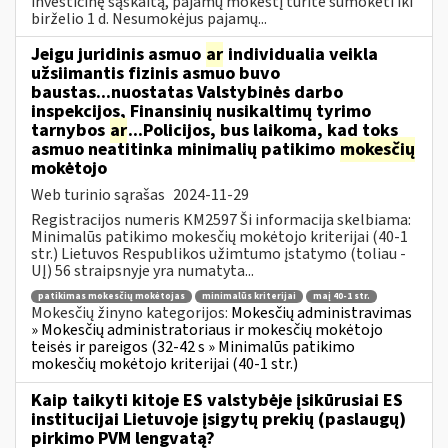
investicinę sąskaitą, pajamų mokestį turite sumokėti iki
birželio 1 d. Nesumokėjus pajamų...
Jeigu juridinis asmuo
ar
individualia veikla
užsiimantis fizinis asmuo buvo
baustas...nuostatas Valstybinės darbo
inspekcijos, Finansinių nusikaltimų tyrimo
tarnybos
ar
...Policijos, bus laikoma, kad toks
asmuo neatitinka minimalių patikimo
mokesčių
mokėtojo
Web turinio sąrašas
2024-11-29
Registracijos numeris KM2597 Ši informacija skelbiama:
Minimalūs patikimo mokesčių mokėtojo kriterijai (40-1
str.) Lietuvos Respublikos užimtumo įstatymo (toliau -
UĮ) 56 straipsnyje yra numatyta...
patikimas mokesčių mokėtojas
minimalūs kriterijai
maį 40-1 str.
Mokesčių žinyno kategorijos:
Mokesčių administravimas
» Mokesčių administratoriaus ir mokesčių mokėtojo
teisės ir pareigos (32-42 s » Minimalūs patikimo
mokesčių mokėtojo kriterijai (40-1 str.)
Kaip taikyti kitoje ES valstybėje įsikūrusiai ES
institucijai Lietuvoje įsigytų prekių (paslaugų)
pirkimo PVM lengvatą?