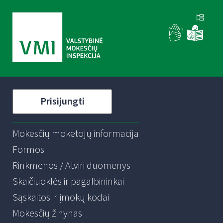
Prisijungti
Mokesčių mokėtojų informacija
Formos
Rinkmenos / Atviri duomenys
Skaičiuoklės ir pagalbininkai
Sąskaitos ir įmokų kodai
Mokesčių žinynas