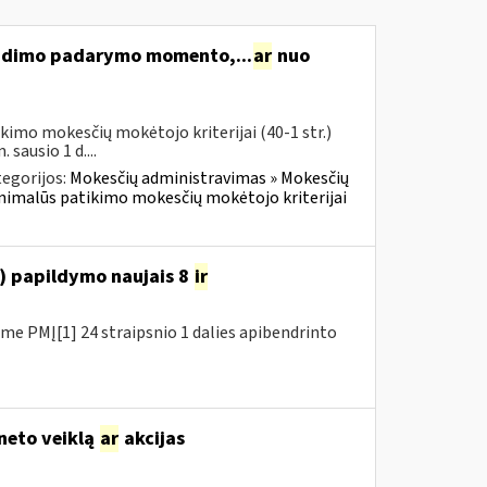
idimo padarymo momento,...
ar
nuo
imo mokesčių mokėtojo kriterijai (40-1 str.)
sausio 1 d....
egorijos:
Mokesčių administravimas » Mokesčių
inimalūs patikimo mokesčių mokėtojo kriterijai
o) papildymo naujais 8
ir
e PMĮ[1] 24 straipsnio 1 dalies apibendrinto
eneto veiklą
ar
akcijas