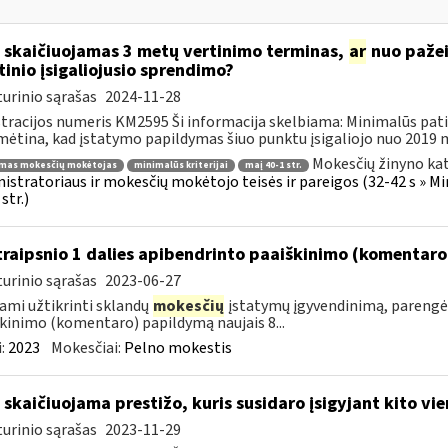
 skaičiuojamas 3 metų vertinimo terminas,
ar
nuo paže
tinio įsigaliojusio sprendimo?
urinio sąrašas
2024-11-28
tracijos numeris KM2595 Ši informacija skelbiama: Minimalūs patik
ėtina, kad įstatymo papildymas šiuo punktu įsigaliojo nuo 2019 m. 
Mokesčių žinyno kat
imas mokesčių mokėtojas
minimalūs kriterijai
maį 40-1 str.
istratoriaus ir mokesčių mokėtojo teisės ir pareigos (32-42 s » M
str.)
traipsnio 1 dalies apibendrinto paaiškinimo (komentar
urinio sąrašas
2023-06-27
ami užtikrinti sklandų
mokesčių
įstatymų įgyvendinimą, parengėm
kinimo (komentaro) papildymą naujais 8...
:
2023
Mokesčiai:
Pelno mokestis
 skaičiuojama prestižo, kuris susidaro įsigyjant kito vi
urinio sąrašas
2023-11-29