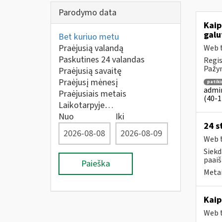
Parodymo data
Kaip
galu
Bet kuriuo metu
Praėjusią valandą
Web t
Paskutines 24 valandas
Regis
Pažym
Praėjusią savaitę
Praėjusį mėnesį
patik
admin
Praėjusiais metais
(40-1 
Laikotarpyje…
Nuo
Iki
24 s
Web t
Siekd
paaiš
Paieška
Metai
Kaip
Web t