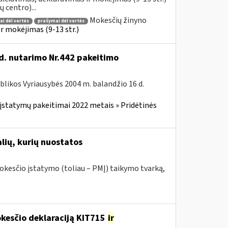
 centro)...
Mokesčių žinyno
i dėl vertės
prašymai dėl vertės
 mokėjimas (9-13 str.)
d. nutarimo Nr.442 pakeitimo
blikos Vyriausybės 2004 m. balandžio 16 d.
įstatymų pakeitimai 2022 metais » Pridėtinės
lių, kurių nuostatos
kesčio įstatymo (toliau – PMĮ) taikymo tvarką,
okesčio deklaraciją KIT715
ir