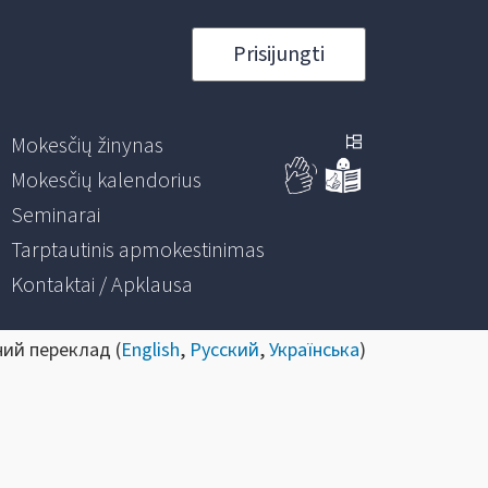
Prisijungti
Mokesčių žinynas
Mokesčių kalendorius
Seminarai
Tarptautinis apmokestinimas
Kontaktai / Apklausa
ний переклад (
English
,
Русский
,
Українська
)