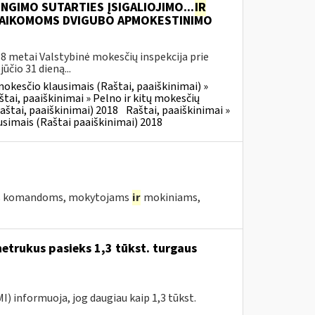
GIMO SUTARTIES ĮSIGALIOJIMO...
IR
 TAIKOMOMS DVIGUBO APMOKESTINIMO
8 metai Valstybinė mokesčių inspekcija prie
čio 31 dieną...
okesčio klausimais (Raštai, paaiškinimai) »
štai, paaiškinimai » Pelno ir kitų mokesčių
aštai, paaiškinimai) 2018
Raštai, paaiškinimai »
simais (Raštai paaiškinimai) 2018
isoms komandoms, mokytojams
ir
mokiniams,
etrukus pasieks 1,3 tūkst. turgaus
MI) informuoja, jog daugiau kaip 1,3 tūkst.