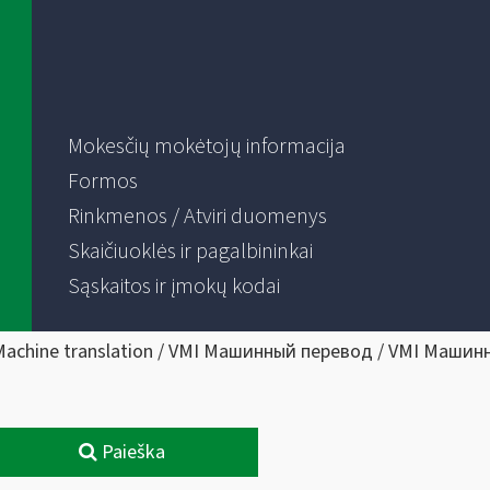
Mokesčių mokėtojų informacija
Formos
Rinkmenos / Atviri duomenys
Skaičiuoklės ir pagalbininkai
Sąskaitos ir įmokų kodai
Machine translation / VMI Машинный перевод / VMI Машин
Paieška