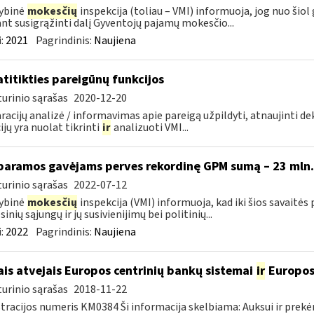
ybinė
mokesčių
inspekcija (toliau – VMI) informuoja, jog nuo šiol
ant susigrąžinti dalį Gyventojų pajamų mokesčio...
:
2021
Pagrindinis:
Naujiena
atitikties pareigūnų funkcijos
urinio sąrašas
2020-12-20
racijų analizė / informavimas apie pareigą užpildyti, atnaujinti dek
ijų yra nuolat tikrinti
ir
analizuoti VMI...
paramos gavėjams perves rekordinę GPM sumą – 23 mln.
urinio sąrašas
2022-07-12
ybinė
mokesčių
inspekcija (VMI) informuoja, kad iki šios savaitė
inių sąjungų ir jų susivienijimų bei politinių...
:
2022
Pagrindinis:
Naujiena
ais atvejais Europos centrinių bankų sistemai
ir
Europos
urinio sąrašas
2018-11-22
tracijos numeris KM0384 Ši informacija skelbiama: Auksui ir prek