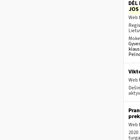
DĖL
JOS
Web t
Regis
Lietu
Mokes
Gyven
klaus
Pelno
Vikt
Web t
Dešim
aktyv
Pran
prek
Web t
2020 
turga