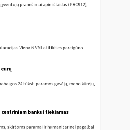
 gyventojų pranešimai apie išlaidas (PRC912),
laracijas. Viena iš VMI atitikties pareigūno
 eurų
s pabaigos 24 tūkst. paramos gavėjų, meno kūrėjų,
 centriniam bankui tiekiamas
ėms, skirtoms paramai ir humanitarinei pagalbai