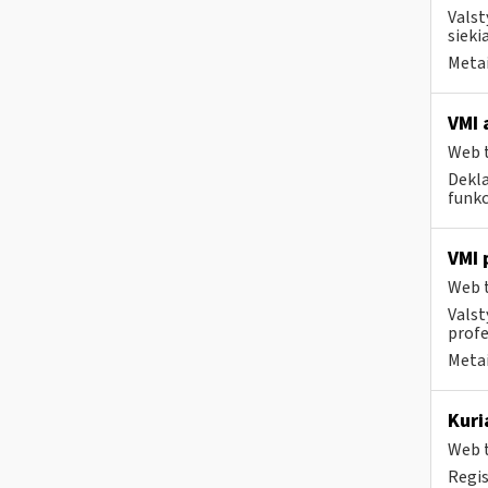
Valst
sieki
Metai
VMI 
Web t
Dekla
funkc
VMI 
Web t
Valst
profes
Metai
Kuri
Web t
Regis