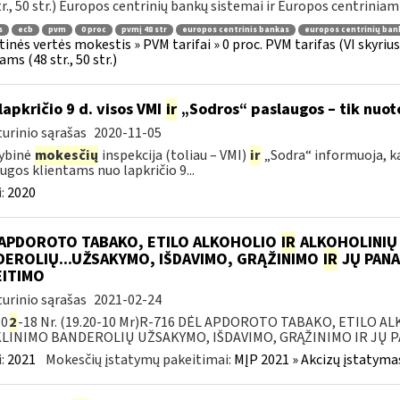
tr., 50 str.) Europos centrinių bankų sistemai ir Europos centriniam 
s
ecb
pvm
0 proc
pvmį 48 str
europos centrinis bankas
europos centrinių ban
tinės vertės mokestis » PVM tarifai » 0 proc. PVM tarifas (VI skyr
ms (48 str., 50 str.)
lapkričio 9 d. visos VMI
ir
„Sodros“ paslaugos – tik nuot
urinio sąrašas
2020-11-05
ybinė
mokesčių
inspekcija (toliau – VMI)
ir
„Sodra“ informuoja, ka
ugos klientams nuo lapkričio 9...
:
2020
 APDOROTO TABAKO, ETILO ALKOHOLIO
IR
ALKOHOLINIŲ
DEROLIŲ...UŽSAKYMO, IŠDAVIMO, GRĄŽINIMO
IR
JŲ PANA
EITIMO
urinio sąrašas
2021-02-24
-0
2
-18 Nr. (19.20-10 Mr)R-716 DĖL APDOROTO TABAKO, ETILO 
LINIMO BANDEROLIŲ UŽSAKYMO, IŠDAVIMO, GRĄŽINIMO IR JŲ P
:
2021
Mokesčių įstatymų pakeitimai:
MĮP 2021 » Akcizų įstatyma