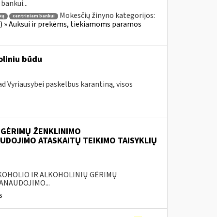
bankui...
Mokesčių žinyno kategorijos:
kų
centriniam bankui
ius) » Auksui ir prekėms, tiekiamoms paramos
oliniu būdu
d Vyriausybei paskelbus karantiną, visos
 GĖRIMŲ ŽENKLINIMO
UDOJIMO ATASKAITŲ TEIKIMO TAISYKLIŲ
ALKOHOLIO IR ALKOHOLINIŲ GĖRIMŲ
ANAUDOJIMO...
s