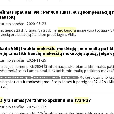
ešimas spaudai: VMI: Per 400 tūkst. eurų kompensacijų n
iautojų
urinio sąrašas
2020-07-23
m. liepos 23 d., Vilnius. Valstybinė
mokesčių
inspekcija (toliau – V
viečių prekiautojų šiandien pradžiugins VMI...
kada VMI įtraukia
mokesčių
mokėtoją į minimalių patik
erijų...neatitinkančių
mokesčių
mokėtojų sąrašą, jeigu v
urinio sąrašas
2024-11-25
tracijos numeris KM2604 Ši informacija skelbiama: Minimalūs patik
čių mokėtojas tampa neatitinkantis minimalių patikimo mokesči
Mokesčių žinyno kat
imas mokesčių mokėtojas
minimalūs kriterijai
maį 40-1 str.
istratoriaus ir mokesčių mokėtojo teisės ir pareigos (32-42 s » M
str.)
ia
yra žemės įvertinimo apskundimo
tvarka
?
urinio sąrašas
2025-09-17
tracijos numeris KM1276 Ši informacija skelbiama: Mokesčio apska