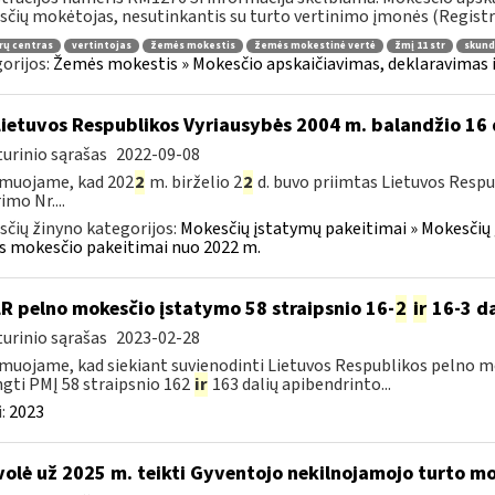
čių mokėtojas, nesutinkantis su turto vertinimo įmonės (Registrų
rų centras
vertintojas
žemės mokestis
žemės mokestinė vertė
žmį 11 str
skunda
orijos:
Žemės mokestis » Mokesčio apskaičiavimas, deklaravimas ir
Lietuvos Respublikos Vyriausybės 2004 m. balandžio 16 
urinio sąrašas
2022-09-08
rmuojame, kad 202
2
m. birželio 2
2
d. buvo priimtas Lietuvos Respu
imo Nr....
čių žinyno kategorijos:
Mokesčių įstatymų pakeitimai » Mokesčių 
s mokesčio pakeitimai nuo 2022 m.
LR pelno mokesčio įstatymo 58 straipsnio 16-
2
ir
16-3 da
urinio sąrašas
2023-02-28
muojame, kad siekiant suvienodinti Lietuvos Respublikos pelno mo
gti PMĮ 58 straipsnio 162
ir
163 dalių apibendrinto...
:
2023
volė už 2025 m. teikti Gyventojo nekilnojamojo turto m