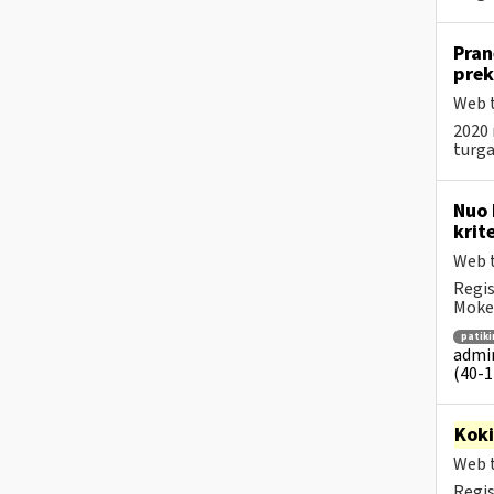
Pran
prek
Web t
2020 
turga
Nuo 
krit
Web t
Regis
Mokes
patik
admin
(40-1 
Kok
Web t
Regis