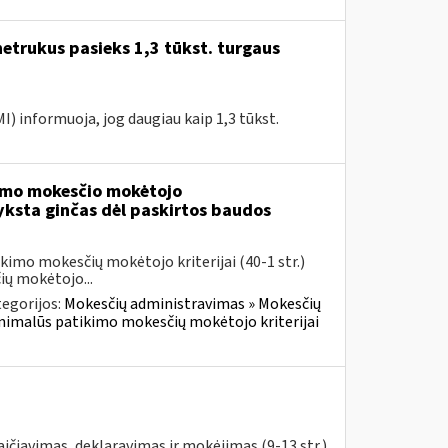
etrukus pasieks 1,3 tūkst. turgaus
MI) informuoja, jog daugiau kaip 1,3 tūkst.
imo mokesčio mokėtojo
yksta ginčas dėl paskirtos baudos
imo mokesčių mokėtojo kriterijai (40-1 str.)
ų mokėtojo...
egorijos:
Mokesčių administravimas » Mokesčių
inimalūs patikimo mokesčių mokėtojo kriterijai
ičiavimas, deklaravimas ir mokėjimas (9-13 str.)