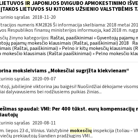
 LIETUVOS
IR
JAPONIJOS DVIGUBO APMOKESTINIMO IŠVEN
ĮTAKOS LIETUVOS SU KITOMIS UŽSIENIO VALSTYBĖMIS
urinio sąrašas
2018-11-20
tracijos numeris KM2826 Ši informacija skelbiama: 2018 metai 201
vos Respublikos finansų ministerijos informuoja, kad 2018 m. rugpjū
čių žinyno kategorijos:
Raštai, paaiškinimai » Gyventojų pajamų m
tojų pajamų mokesčio klausimais (Raštai, paaiškinimai) 2018
Ra
imais (Raštai, paaiškinimai) » Pelno ir kitų mokesčių klausimais (R
 mokesčio klausimais (Raštai paaiškinimai) » Pelno mokesčio klau
orina moksleiviams „Mokesčiai sugrįžta kiekvienam“
urinio sąrašas
2020-09-07
toji, jubiliejinė viktorina jau baigėsi! Nuoširdžiai dėkojame v
iai dalyvavusiems bei rodžiusiems puikias žinias...
ešimas spaudai: VMI: Per 400 tūkst. eurų kompensacijų n
iautojų
urinio sąrašas
2020-08-11
m. liepos 23 d., Vilnius. Valstybinė
mokesčių
inspekcija (toliau – V
viečių prekiautojų šiandien pradžiugins VMI...