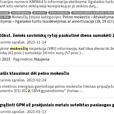
tracijos numeris KM0664 Ši informacija skelbiama: Ilgalaikio turto 
jant kito vieneto veiklą kaip kompleksą ar jo veiklos dalį,...
izacija
nusidėvėjimas
prestižas
pelno mokestis
ribojamų dydžių leidžiami atskai
Mokesčių žinyno kategorijos:
Pelno mokestis » Atskaitymai (
tr. 30 d.
itymai » Ilgalaikio turto nusidėvėjimas ar amortizacija (18, 19 str.)
tūkst. žemės savininkų rytoj paskutinė diena sumokėti
urinio sąrašas
2023-11-14
ybinė
mokesčių
inspekcija (VMI) informuoja, kad likus dienai iki
inkų (62 proc.) sumokėjo 34 mln. eurų (57 proc.)....
:
2023
Pagrindinis:
Naujiena
alūs klausimai dėl pelno mokesčio
urinio sąrašas
2023-02-24
p elektros energijos gamintojai pelno mokesčio tikslais pripažįst
amento (ES) 202
2
/1854 įgyvendinimo“ (toliau –...
grąžinti GPM už praėjusiais metais suteiktas paslaugas 
urinio sąrašas
2021-01-13