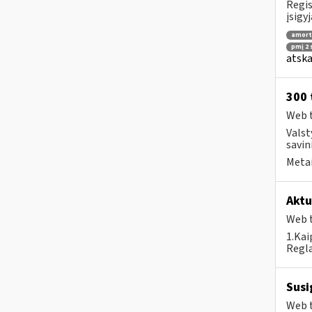
Regis
įsigy
amort
pmį 2 s
atska
300 
Web t
Valst
savin
Metai
Aktu
Web t
1.Kai
Regl
Susi
Web t