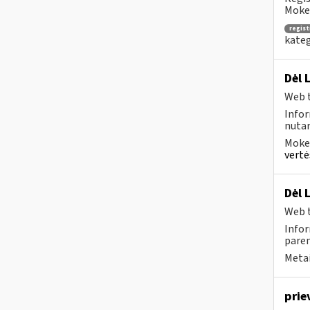
Mokes
regist
kateg
Dėl 
Web t
Info
nutar
Mokes
vertė
Dėl 
Web t
Infor
paren
Metai
prie