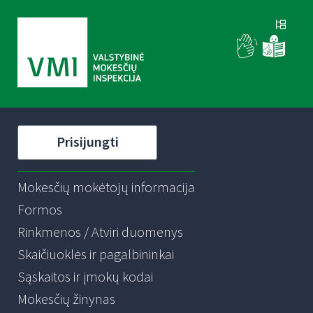
Prisijungti
Mokesčių mokėtojų informacija
Formos
Rinkmenos / Atviri duomenys
Skaičiuoklės ir pagalbininkai
Sąskaitos ir įmokų kodai
Mokesčių žinynas