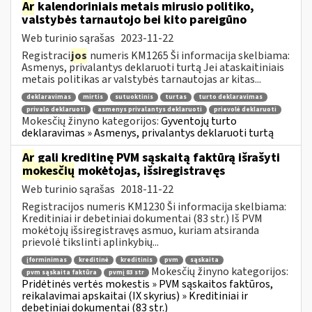
Ar
kalendoriniais metais mirusio politiko,
valstybės tarnautojo bei kito pareigūno
Web turinio sąrašas
2023-11-22
Registraci
jos
numeris KM1265 Ši informacija skelbiama:
Asmenys, privalantys deklaruoti turtą Jei ataskaitiniais
metais politikas ar valstybės tarnautojas ar kitas...
deklaravimas
mirtis
sutuoktinis
turtas
turto deklaravimas
privalo deklaruoti
asmenys privalantys deklaruoti
prievolė deklaruoti
Mokesčių žinyno kategorijos:
Gyventojų turto
deklaravimas » Asmenys, privalantys deklaruoti turtą
Ar
gali kreditinę PVM sąskaitą faktūrą išrašyti
mokesčių
mokėtojas, išsiregistravęs
Web turinio sąrašas
2018-11-22
Registracijos numeris KM1230 Ši informacija skelbiama:
Kreditiniai ir debetiniai dokumentai (83 str.) Iš PVM
mokėtojų išsiregistravęs asmuo, kuriam atsiranda
prievolė tikslinti aplinkybių...
įforminimas
kreditinė
kreditinis
pvm
sąskaita
Mokesčių žinyno kategorijos:
pvm sąskaita faktūra
pvmį 83 str
Pridėtinės vertės mokestis » PVM sąskaitos faktūros,
reikalavimai apskaitai (IX skyrius) » Kreditiniai ir
debetiniai dokumentai (83 str.)