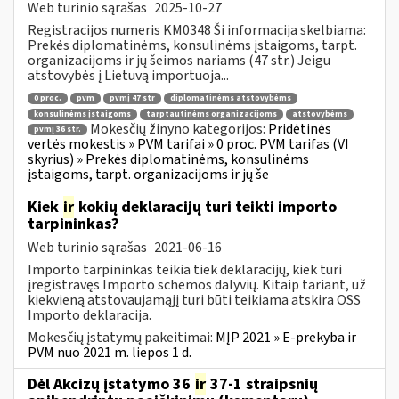
Web turinio sąrašas
2025-10-27
Registracijos numeris KM0348 Ši informacija skelbiama:
Prekės diplomatinėms, konsulinėms įstaigoms, tarpt.
organizacijoms ir jų šeimos nariams (47 str.) Jeigu
atstovybės į Lietuvą importuoja...
0 proc.
pvm
pvmį 47 str
diplomatinėms atstovybėms
konsulinėms įstaigoms
tarptautinėms organizacijoms
atstovybėms
Mokesčių žinyno kategorijos:
Pridėtinės
pvmį 36 str.
vertės mokestis » PVM tarifai » 0 proc. PVM tarifas (VI
skyrius) » Prekės diplomatinėms, konsulinėms
įstaigoms, tarpt. organizacijoms ir jų še
Kiek
ir
kokių deklaracijų turi teikti importo
tarpininkas?
Web turinio sąrašas
2021-06-16
Importo tarpininkas teikia tiek deklaracijų, kiek turi
įregistravęs Importo schemos dalyvių. Kitaip tariant, už
kiekvieną atstovaujamąjį turi būti teikiama atskira OSS
Importo deklaracija.
Mokesčių įstatymų pakeitimai:
MĮP 2021 » E-prekyba ir
PVM nuo 2021 m. liepos 1 d.
Dėl Akcizų įstatymo 36
ir
37-1 straipsnių