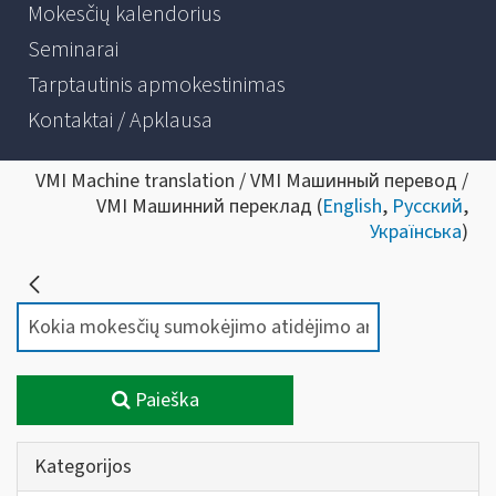
Mokesčių kalendorius
Seminarai
Tarptautinis apmokestinimas
Kontaktai / Apklausa
VMI Machine translation / VMI Машинный перевод /
VMI Машинний переклад (
English
,
Русский
,
Українська
)
Paieška
Kategorijos