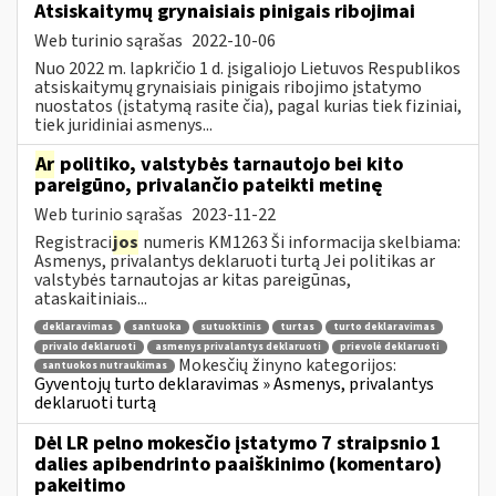
Atsiskaitymų grynaisiais pinigais ribojimai
Web turinio sąrašas
2022-10-06
Nuo 2022 m. lapkričio 1 d. įsigaliojo Lietuvos Respublikos
atsiskaitymų grynaisiais pinigais ribojimo įstatymo
nuostatos (įstatymą rasite čia), pagal kurias tiek fiziniai,
tiek juridiniai asmenys...
Ar
politiko, valstybės tarnautojo bei kito
pareigūno, privalančio pateikti metinę
Web turinio sąrašas
2023-11-22
Registraci
jos
numeris KM1263 Ši informacija skelbiama:
Asmenys, privalantys deklaruoti turtą Jei politikas ar
valstybės tarnautojas ar kitas pareigūnas,
ataskaitiniais...
deklaravimas
santuoka
sutuoktinis
turtas
turto deklaravimas
privalo deklaruoti
asmenys privalantys deklaruoti
prievolė deklaruoti
Mokesčių žinyno kategorijos:
santuokos nutraukimas
Gyventojų turto deklaravimas » Asmenys, privalantys
deklaruoti turtą
Dėl LR pelno mokesčio įstatymo 7 straipsnio 1
dalies apibendrinto paaiškinimo (komentaro)
pakeitimo