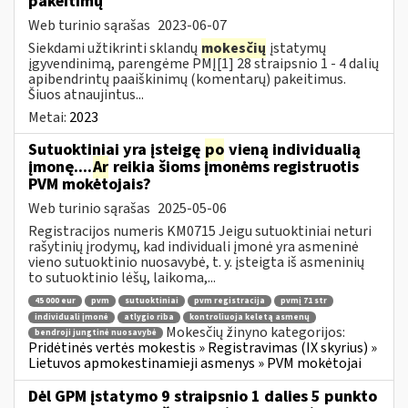
pakeitimų
Web turinio sąrašas
2023-06-07
Siekdami užtikrinti sklandų
mokesčių
įstatymų
įgyvendinimą, parengėme PMĮ[1] 28 straipsnio 1 - 4 dalių
apibendrintų paaiškinimų (komentarų) pakeitimus.
Šiuos atnaujintus...
Metai:
2023
Sutuoktiniai yra įsteigę
po
vieną individualią
įmonę....
Ar
reikia šioms įmonėms registruotis
PVM mokėtojais?
Web turinio sąrašas
2025-05-06
Registracijos numeris KM0715 Jeigu sutuoktiniai neturi
rašytinių įrodymų, kad individuali įmonė yra asmeninė
vieno sutuoktinio nuosavybė, t. y. įsteigta iš asmeninių
to sutuoktinio lėšų, laikoma,...
45 000 eur
pvm
sutuoktiniai
pvm registracija
pvmį 71 str
individuali įmonė
atlygio riba
kontroliuoja keletą asmenų
Mokesčių žinyno kategorijos:
bendroji jungtinė nuosavybė
Pridėtinės vertės mokestis » Registravimas (IX skyrius) »
Lietuvos apmokestinamieji asmenys » PVM mokėtojai
Dėl GPM įstatymo 9 straipsnio 1 dalies 5 punkto