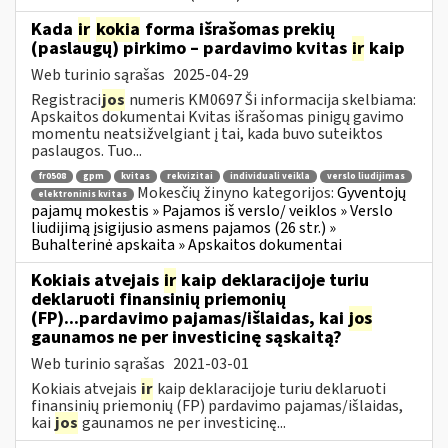
Kada
ir
kokia
forma išrašomas prekių
(paslaugų) pirkimo – pardavimo kvitas
ir
kaip
Web turinio sąrašas
2025-04-29
Registraci
jos
numeris KM0697 Ši informacija skelbiama:
Apskaitos dokumentai Kvitas išrašomas pinigų gavimo
momentu neatsižvelgiant į tai, kada buvo suteiktos
paslaugos. Tuo...
fr0508
gpm
kvitas
rekvizitai
individuali veikla
verslo liudijimas
Mokesčių žinyno kategorijos:
Gyventojų
elektroninis kvitas
pajamų mokestis » Pajamos iš verslo/ veiklos » Verslo
liudijimą įsigijusio asmens pajamos (26 str.) »
Buhalterinė apskaita » Apskaitos dokumentai
Kokiais atvejais
ir
kaip deklaracijoje turiu
deklaruoti finansinių priemonių
(FP)...pardavimo pajamas/išlaidas, kai
jos
gaunamos ne per investicinę sąskaitą?
Web turinio sąrašas
2021-03-01
Kokiais atvejais
ir
kaip deklaracijoje turiu deklaruoti
finansinių priemonių (FP) pardavimo pajamas/išlaidas,
kai
jos
gaunamos ne per investicinę...