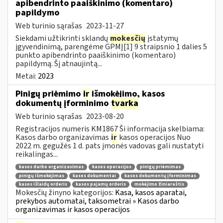
apibendrinto paaiškinimo (komentaro)
papildymo
Web turinio sąrašas
2023-11-27
Siekdami užtikrinti sklandų
mokesčių
įstatymų
įgyvendinimą, parengėme GPMĮ[1] 9 straipsnio 1 dalies 5
punkto apibendrinto paaiškinimo (komentaro)
papildymą. Šį atnaujintą...
Metai:
2023
Pinigų priėmimo
ir
išmokėjimo, kasos
dokumentų įforminimo
tvarka
Web turinio sąrašas
2023-08-20
Registracijos numeris KM1867 Ši informacija skelbiama:
Kasos darbo organizavimas
ir
kasos operacijos Nuo
2022 m. gegužės 1 d. pats įmonės vadovas gali nustatyti
reikalingas...
kasos darbo organizavimas
kasos operacijos
pinigų priėmimas
pinigų išmokėjimas
kasos dokumentai
kasos dokumentų įforminimas
kasos išlaidų orderis
kasos pajamų orderis
mokėjimo žiniaraštis
Mokesčių žinyno kategorijos:
Kasa, kasos aparatai,
prekybos automatai, taksometrai » Kasos darbo
organizavimas ir kasos operacijos