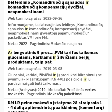
Dėl leidinio „Komandiruočių sąnaudos
ir
komandiruočių kompensacijų dydžiai,
neapmokestinami
Web turinio sąrašas
2022-09-26
Informuojame, kad atnaujintas leidinys „Komandiruočių
sąnaudos
ir
komandiruočių kompensacijų dydžiai,
neapmokestinami gyventojų pajamų mokesčiu“
paskelbtas VMI prie FM...
Metai:
2022
Pagrindinis:
Mokesčio naujiena
Ar
lengvatinis 9 proc....PVM tarifas taikomas
gluosniams, karklams
ir
žilvičiams bei jų
produktams, taip pat
Web turinio sąrašas
2019-03-08
Gluosniai, karklai, žilvičiai
ir
jų produktai kūrenimui (ne
pynimui) – klasifikuojami KN 4401 pozicijoje
ir
jų
pardavimui gali būti taikomas...
Metai (Archyvas):
2019
Mokesčiai:
Pridėtinės vertės
mokestis
Pagrindinis:
Mokesčių pakeitimai
Dėl LR pelno mokesčio įstatymo 28 straipsnio 1
- 4 dalių apibendrintų paaiškinimų (komentarų)