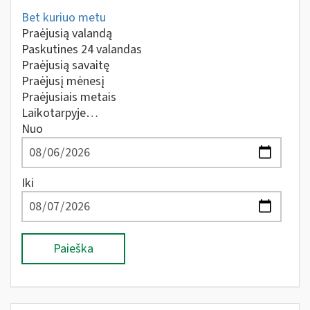
Bet kuriuo metu
Praėjusią valandą
Paskutines 24 valandas
Praėjusią savaitę
Praėjusį mėnesį
Praėjusiais metais
Laikotarpyje…
Nuo
Iki
Paieška