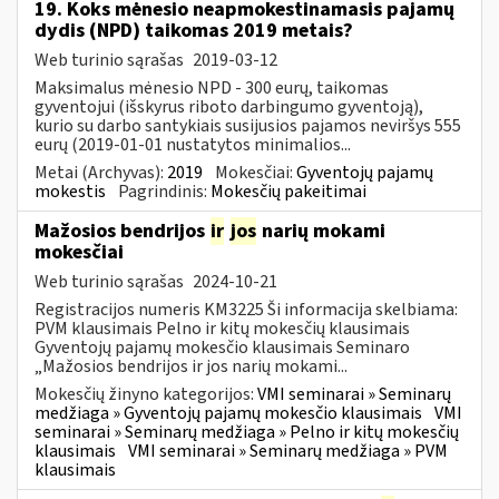
19. Koks mėnesio neapmokestinamasis pajamų
dydis (NPD) taikomas 2019 metais?
Web turinio sąrašas
2019-03-12
Maksimalus mėnesio NPD - 300 eurų, taikomas
gyventojui (išskyrus riboto darbingumo gyventoją),
kurio su darbo santykiais susijusios pajamos neviršys 555
eurų (2019-01-01 nustatytos minimalios...
Metai (Archyvas):
2019
Mokesčiai:
Gyventojų pajamų
mokestis
Pagrindinis:
Mokesčių pakeitimai
Mažosios bendrijos
ir
jos
narių mokami
mokesčiai
Web turinio sąrašas
2024-10-21
Registracijos numeris KM3225 Ši informacija skelbiama:
PVM klausimais Pelno ir kitų mokesčių klausimais
Gyventojų pajamų mokesčio klausimais Seminaro
„Mažosios bendrijos ir jos narių mokami...
Mokesčių žinyno kategorijos:
VMI seminarai » Seminarų
medžiaga » Gyventojų pajamų mokesčio klausimais
VMI
seminarai » Seminarų medžiaga » Pelno ir kitų mokesčių
klausimais
VMI seminarai » Seminarų medžiaga » PVM
klausimais