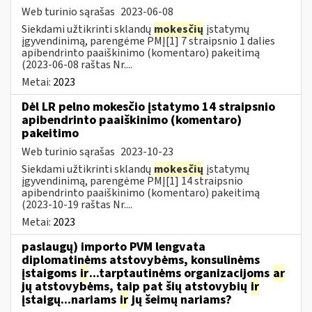
Web turinio sąrašas
2023-06-08
Siekdami užtikrinti sklandų
mokesčių
įstatymų
įgyvendinimą, parengėme PMĮ[1] 7 straipsnio 1 dalies
apibendrinto paaiškinimo (komentaro) pakeitimą
(2023-06-08 raštas Nr....
Metai:
2023
Dėl LR pelno mokesčio įstatymo 14 straipsnio
apibendrinto paaiškinimo (komentaro)
pakeitimo
Web turinio sąrašas
2023-10-23
Siekdami užtikrinti sklandų
mokesčių
įstatymų
įgyvendinimą, parengėme PMĮ[1] 14 straipsnio
apibendrinto paaiškinimo (komentaro) pakeitimą
(2023-10-19 raštas Nr....
Metai:
2023
paslaugų) importo PVM lengvata
diplomatinėms atstovybėms, konsulinėms
įstaigoms
ir
...tarptautinėms organizacijoms
ar
jų atstovybėms, taip pat šių atstovybių
ir
įstaigų...nariams
ir
jų šeimų nariams?