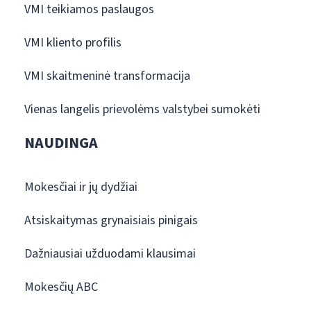
VMI teikiamos paslaugos
VMI kliento profilis
VMI skaitmeninė transformacija
Vienas langelis prievolėms valstybei sumokėti
NAUDINGA
Mokesčiai ir jų dydžiai
Atsiskaitymas grynaisiais pinigais
Dažniausiai užduodami klausimai
Mokesčių ABC