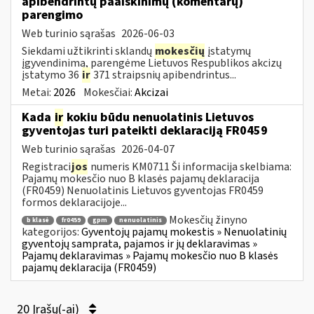
apibendrintų paaiškinimų (komentarų)
parengimo
Web turinio sąrašas
2026-06-03
Siekdami užtikrinti sklandų
mokesčių
įstatymų
įgyvendinimą, parengėme Lietuvos Respublikos akcizų
įstatymo 36
ir
371 straipsnių apibendrintus...
Metai:
2026
Mokesčiai:
Akcizai
Kada
ir
kokiu būdu nenuolatinis Lietuvos
gyventojas turi pateikti deklaraciją FR0459
Web turinio sąrašas
2026-04-07
Registraci
jos
numeris KM0711 Ši informacija skelbiama:
Pajamų mokesčio nuo B klasės pajamų deklaracija
(FR0459) Nenuolatinis Lietuvos gyventojas FR0459
formos deklaracijoje...
Mokesčių žinyno
b klasė
fr0459
gpm
nenuolatinis
kategorijos:
Gyventojų pajamų mokestis » Nenuolatinių
gyventojų samprata, pajamos ir jų deklaravimas »
Pajamų deklaravimas » Pajamų mokesčio nuo B klasės
pajamų deklaracija (FR0459)
20 Įrašų(-ai)