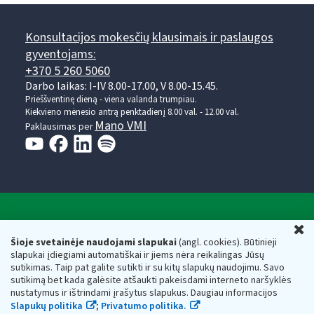
Konsultacijos mokesčių klausimais ir paslaugos
gyventojams:
+370 5 260 5060
Darbo laikas: I-IV 8.00-17.00, V 8.00-15.45.
Prieššventinę dieną - viena valanda trumpiau.
Kiekvieno mėnesio antrą penktadienį 8.00 val. - 12.00 val.
Mano VMI
Paklausimas per
Valstybinė mokesčių inspekcija prie Lietuvos
U
Respublikos finansų ministerijos
Šioje svetainėje naudojami slapukai
(angl. cookies). Būtinieji
slapukai įdiegiami automatiškai ir jiems nėra reikalingas Jūsų
Biudžetinė įstaiga. Juridinio asmens kodas — 188659752,
sutikimas. Taip pat galite sutikti ir su kitų slapukų naudojimu. Savo
adresas: Vasario 16-osios g. 14, 01107 Vilnius, Lietuva, el.paštas:
sutikimą bet kada galėsite atšaukti pakeisdami interneto naršyklės
vmi@vmi.lt
, E. pristatymo dėžutės adresas 188659752
nustatymus ir ištrindami įrašytus slapukus. Daugiau informacijos
Duomenys apie Valstybinę mokesčių inspekciją prie Lietuvos
Slapukų politika
;
Privatumo politika.
Respublikos finansų ministerijos kaupiami ir saugomi Juridinių