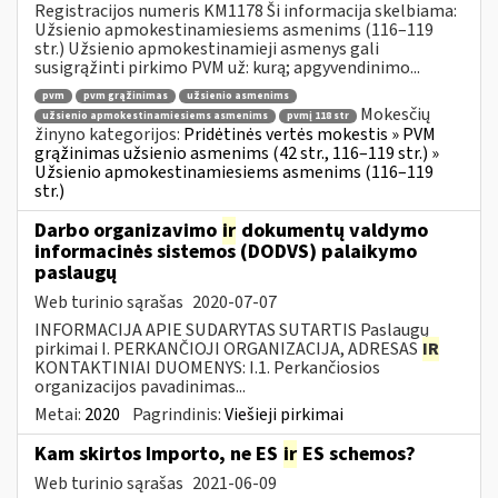
Registracijos numeris KM1178 Ši informacija skelbiama:
Užsienio apmokestinamiesiems asmenims (116–119
str.) Užsienio apmokestinamieji asmenys gali
susigrąžinti pirkimo PVM už: kurą; apgyvendinimo...
pvm
pvm grąžinimas
užsienio asmenims
Mokesčių
užsienio apmokestinamiesiems asmenims
pvmį 118 str
žinyno kategorijos:
Pridėtinės vertės mokestis » PVM
grąžinimas užsienio asmenims (42 str., 116–119 str.) »
Užsienio apmokestinamiesiems asmenims (116–119
str.)
Darbo organizavimo
ir
dokumentų valdymo
informacinės sistemos (DODVS) palaikymo
paslaugų
Web turinio sąrašas
2020-07-07
INFORMACIJA APIE SUDARYTAS SUTARTIS Paslaugų
pirkimai I. PERKANČIOJI ORGANIZACIJA, ADRESAS
IR
KONTAKTINIAI DUOMENYS: I.1. Perkančiosios
organizacijos pavadinimas...
Metai:
2020
Pagrindinis:
Viešieji pirkimai
Kam skirtos Importo, ne ES
ir
ES schemos?
Web turinio sąrašas
2021-06-09