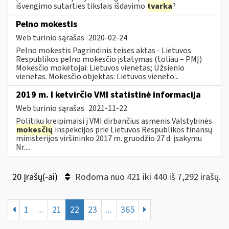
išvengimo sutarties tikslais išdavimo
tvarka
?
Pelno mokestis
Web turinio sąrašas
2020-02-24
Pelno mokestis Pagrindinis teisės aktas - Lietuvos
Respublikos pelno mokesčio įstatymas (toliau – PMĮ)
Mokesčio mokėtojai: Lietuvos vienetas; Užsienio
vienetas. Mokesčio objektas: Lietuvos vieneto...
2019 m. I ketvirčio VMI statistinė informacija
Web turinio sąrašas
2021-11-22
Politikų kreipimaisi į VMI dirbančius asmenis Valstybinės
mokesčių
inspekcijos prie Lietuvos Respublikos finansų
ministerijos viršininko 2017 m. gruodžio 27 d. įsakymu
Nr....
20 Įrašų(-ai)
Rodoma nuo 421 iki 440 iš 7,292 irašų.
1
...
21
22
23
...
365