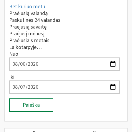
Bet kuriuo metu
Praėjusią valandą
Paskutines 24 valandas
Praėjusią savaitę
Praėjusį mėnesį
Praėjusiais metais
Laikotarpyje…
Nuo
Iki
Paieška