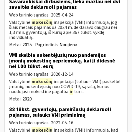
Savarankiškai dirbusiems, lieka mažiau nei dvi
savaitės deklaruoti pajamas
Web turinio sąrašas
2025-04-24
Valstybinė
mokesčių
inspekcija (VMI) informuoja, jog
šiais metais pajamas už 2024 m. deklaravo daugiau nei
1,3 mln. gyventojų, iš kurių apie 367 tūkst. vykdę
individualią...
Metai:
2025
Pagrindinis:
Naujiena
VMI skelbia nukentėjusių nuo pandemijos
įmonių mokestinę nepriemoką, kai ji didesnė
nei 100 tūkst. eurų
Web turinio sąrašas
2020-12-14
Valstybinė
mokesčių
inspekcija (toliau – VMI) paskelbė
įmonių, nukentėjusių nuo COVID-19, sąrašą, kurios
naudojasi mokestine pagalba
ir
turi...
Metai:
2020
88 tūkst. gyventojų, pamiršusių deklaruoti
pajamas, sulauks VMI priminimų
Web turinio sąrašas
2022-05-16
Valstybinė
mokesčių
inspekcija (VMI) informuoja, kad