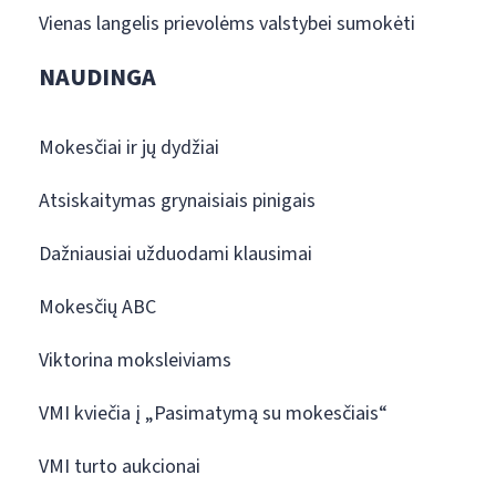
Vienas langelis prievolėms valstybei sumokėti
NAUDINGA
Mokesčiai ir jų dydžiai
Atsiskaitymas grynaisiais pinigais
Dažniausiai užduodami klausimai
Mokesčių ABC
Viktorina moksleiviams
VMI kviečia į „Pasimatymą su mokesčiais“
VMI turto aukcionai