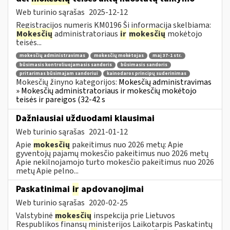
Web turinio sąrašas
2025-12-12
Registracijos numeris KM0196 Ši informacija skelbiama:
Mokesčių
administratoriaus
ir
mokesčių
mokėtojo
teisės...
mokesčių administravimas
mokesčių mokėtojas
maį 37-1 str.
būsimasis kontroliuojamasis sandoris
būsimasis sandoris
pritarimas būsimajam sandoriui
kainodaros principų suderinimas
Mokesčių žinyno kategorijos:
Mokesčių administravimas
» Mokesčių administratoriaus ir mokesčių mokėtojo
teisės ir pareigos (32-42 s
Dažniausiai užduodami klausimai
Web turinio sąrašas
2021-01-12
Apie
mokesčių
pakeitimus nuo 2026 metų: Apie
gyventojų pajamų mokesčio pakeitimus nuo 2026 metų
Apie nekilnojamojo turto mokesčio pakeitimus nuo 2026
metų Apie pelno...
Paskatinimai
ir
apdovanojimai
Web turinio sąrašas
2020-02-25
Valstybinė
mokesčių
inspekcija prie Lietuvos
Respublikos finansų ministerijos Laikotarpis Paskatintų