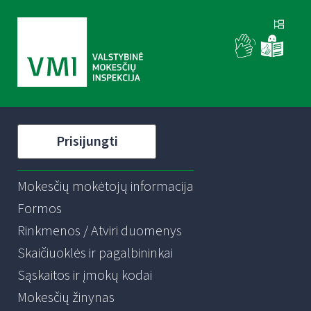
Prisijungti
Mokesčių mokėtojų informacija
Formos
Rinkmenos / Atviri duomenys
Skaičiuoklės ir pagalbininkai
Sąskaitos ir įmokų kodai
Mokesčių žinynas