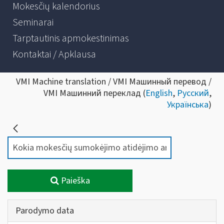
Mokesčių kalendorius
Seminarai
Tarptautinis apmokestinimas
Kontaktai / Apklausa
VMI Machine translation / VMI Машинный перевод /
VMI Машинний переклад (
English
,
Русский
,
Українська
)
Paieška
Parodymo data