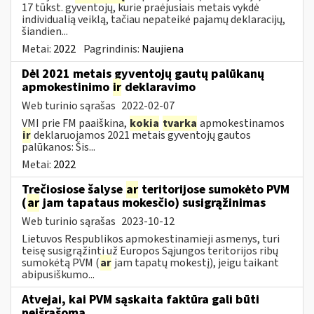
17 tūkst. gyventojų, kurie praėjusiais metais vykdė
individualią veiklą, tačiau nepateikė pajamų deklaracijų,
šiandien...
Metai:
2022
Pagrindinis:
Naujiena
Dėl 2021 metais gyventojų gautų palūkanų
apmokestinimo
ir
deklaravimo
Web turinio sąrašas
2022-02-07
VMI prie FM paaiškina,
kokia
tvarka
apmokestinamos
ir
deklaruojamos 2021 metais gyventojų gautos
palūkanos: Šis...
Metai:
2022
Trečiosiose šalyse
ar
teritorijose sumokėto PVM
(
ar
jam tapataus mokesčio) susigrąžinimas
Web turinio sąrašas
2023-10-12
Lietuvos Respublikos apmokestinamieji asmenys, turi
teisę susigrąžinti už Europos Sąjungos teritorijos ribų
sumokėtą PVM (
ar
jam tapatų mokestį), jeigu taikant
abipusiškumo...
Atvejai, kai PVM sąskaita faktūra gali būti
neišrašoma