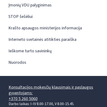
Įmonių VDU palyginimas
STOP šešėliui
Krašto apsaugos ministerijos informacija
Interneto svetainės atitikties paraiška
Ieškome turto savininkų
Nuorodos
Konsultacijos mokesčių klausimais ir paslaugos
gyventojams:
+370 5 260 5060
Darbo laikas: I-IV 8.00-17.00, V 8.00-15.45.