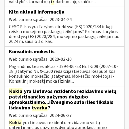
valstybės tarnautojų
ir
darbuotojų skaičius...
Kita aktuali informacija
Web turinio sąrašas
2023-04-24
CESOP: kas yra Tarybos direktyva (ES) 2020/284 ir ką ji
reiškia mokėjimo paslaugų teikėjams? Priėmus Tarybos
direktyvą (ES) 2020/284, mokėjimo paslaugų teikėjai nuo
2024 m. sausio 1 d. kas...
Konsulinis mokestis
Web turinio sąrašas
2020-02-10
Pagrindinis teisės aktas - 1994-06-23 Nr. I-509 (2007-10-
18 įstatymo Nr. X-1300 redakcija) Lietuvos Respublikos
konsulinio mokesčio įstatymas. Mokesčio mokėtojai -
Konsulinį mokestį moka fiziniai...
Kokia
yra Lietuvos rezidento rezidavimo vietą
patvirtinančios pažymos dvigubo
apmokestinimo...išvengimo sutarties tikslais
išdavimo
tvarka
?
Web turinio sąrašas
2024-06-27
Kokia
yra Lietuvos rezidento rezidavimo vietą
patvirtinančios pažymos dvigubo apmokestinimo