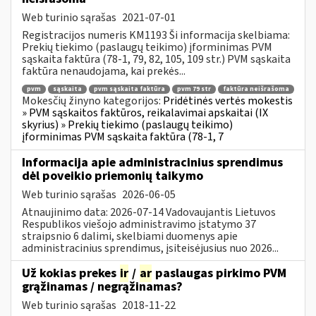
Web turinio sąrašas
2021-07-01
Registracijos numeris KM1193 Ši informacija skelbiama:
Prekių tiekimo (paslaugų teikimo) įforminimas PVM
sąskaita faktūra (78-1, 79, 82, 105, 109 str.) PVM sąskaita
faktūra nenaudojama, kai prekės...
pvm
sąskaita
pvm sąskaita faktūra
pvm 79 str
faktūra neišrašoma
Mokesčių žinyno kategorijos:
Pridėtinės vertės mokestis
» PVM sąskaitos faktūros, reikalavimai apskaitai (IX
skyrius) » Prekių tiekimo (paslaugų teikimo)
įforminimas PVM sąskaita faktūra (78-1, 7
Informacija apie administracinius sprendimus
dėl poveikio priemonių taikymo
Web turinio sąrašas
2026-06-05
Atnaujinimo data: 2026-07-14 Vadovaujantis Lietuvos
Respublikos viešojo administravimo įstatymo 37
straipsnio 6 dalimi, skelbiami duomenys apie
administracinius sprendimus, įsiteisėjusius nuo 2026...
Už kokias prekes
ir
/
ar
paslaugas pirkimo PVM
grąžinamas / negrąžinamas?
Web turinio sąrašas
2018-11-22