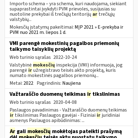
Importo schema – yra schema, kuri naudojama, siekiant
supaprastintai įvykdyti PVM prievoles, susijusias su
nuotoline prekybai iš trečiųjų teritorijų
ar
trečiųjų
valstybių...
Mokesčių įstatymų pakeitimai:
MĮP 2021 » E-prekyba ir
PVM nuo 2021 m. liepos 1 d.
VMI parengė mokestinių pagalbos priemonių
taikymo taisyklių projektą
Web turinio sąrašas
2022-10-24
Valstybinė
mokesčių
inspekcija (VMI) informuoja, jog
parengė
ir
užregistravo teisės akto projektą, kuris
numato mokestinės pagalbos priemonių...
Metai:
2022
Pagrindinis:
Naujiena
Važtaraščio duomenų teikimas
ir
tikslinimas
Web turinio sąrašas
2020-04-08
Paslaugos pavadinimas - Važtaraščio duomenų teikimas
ir
tikslinimas Paslaugos gavėjai - Fiziniai
ir
juridiniai
asmenys Paslaugos apibūdinimas: ...
Ar
gali
mokesčių
mokėtojas pateikti prašymą
dėl
mokesčių
teisės aktų nuostatų taikymo