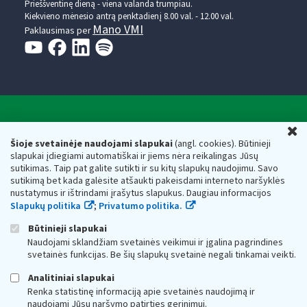
Prieššventinę dieną - viena valanda trumpiau.
Kiekvieno mėnesio antrą penktadienį 8.00 val. - 12.00 val.
Mano VMI
Paklausimas per
Valstybinė mokesčių inspekcija prie Lietuvos
U
Respublikos finansų ministerijos
Šioje svetainėje naudojami slapukai
(angl. cookies). Būtinieji
slapukai įdiegiami automatiškai ir jiems nėra reikalingas Jūsų
Biudžetinė įstaiga. Juridinio asmens kodas — 188659752,
sutikimas. Taip pat galite sutikti ir su kitų slapukų naudojimu. Savo
adresas: Vasario 16-osios g. 14, 01107 Vilnius, Lietuva, el.paštas:
sutikimą bet kada galėsite atšaukti pakeisdami interneto naršyklės
vmi@vmi.lt
, E. pristatymo dėžutės adresas 188659752
nustatymus ir ištrindami įrašytus slapukus. Daugiau informacijos
Duomenys apie Valstybinę mokesčių inspekciją prie Lietuvos
Slapukų politika
;
Privatumo politika.
Respublikos finansų ministerijos kaupiami ir saugomi Juridinių
asmenų registre
Būtinieji slapukai
Naudojami sklandžiam svetainės veikimui ir įgalina pagrindines
svetainės funkcijas. Be šių slapukų svetainė negali tinkamai veikti.
Analitiniai slapukai
Renka statistinę informaciją apie svetainės naudojimą ir
naudojami Jūsų naršymo patirties gerinimui.