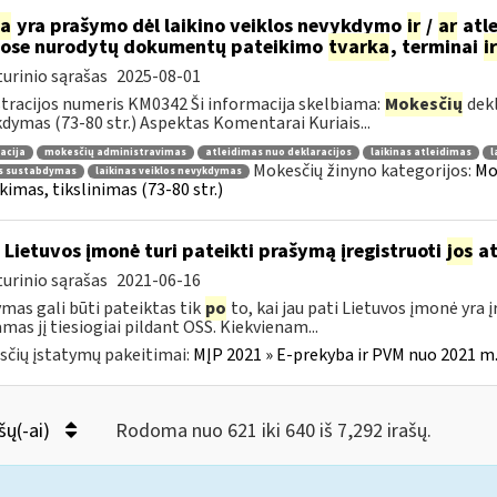
ia
yra prašymo dėl laikino veiklos nevykdymo
ir
/
ar
atle
ose nurodytų dokumentų pateikimo
tvarka
, terminai
ir
urinio sąrašas
2025-08-01
tracijos numeris KM0342 Ši informacija skelbiama:
Mokesčių
dekl
dymas (73-80 str.) Aspektas Komentarai Kuriais...
acija
mokesčių administravimas
atleidimas nuo deklaracijos
laikinas atleidimas
l
Mokesčių žinyno kategorijos:
Mo
os sustabdymas
laikinas veiklos nevykdymas
kimas, tikslinimas (73-80 str.)
 Lietuvos įmonė turi pateikti prašymą įregistruoti
jos
at
urinio sąrašas
2021-06-16
mas gali būti pateiktas tik
po
to, kai jau pati Lietuvos įmonė yra
amas jį tiesiogiai pildant OSS. Kiekvienam...
čių įstatymų pakeitimai:
MĮP 2021 » E-prekyba ir PVM nuo 2021 m. 
šų(-ai)
Rodoma nuo 621 iki 640 iš 7,292 irašų.