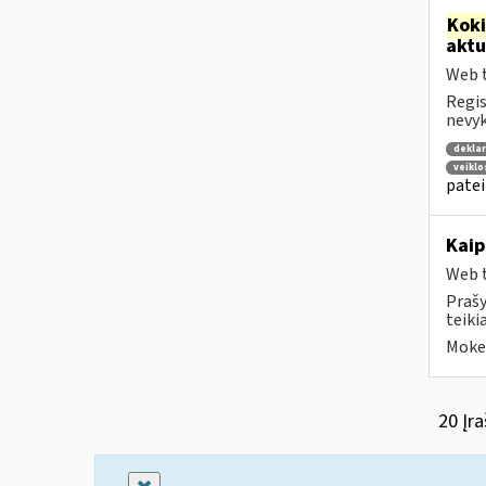
Kok
aktu
Web t
Regis
nevyk
deklar
veikl
patei
Kaip
Web t
Prašy
teiki
Mokes
20 Įra