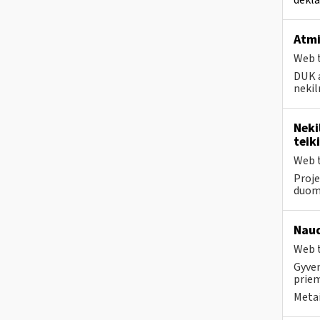
Atmi
Web t
DUK a
nekil
Neki
teik
Web t
Proje
duom
Naud
Web t
Gyven
priem
Metai