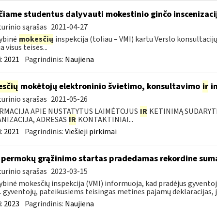
čiame studentus dalyvauti mokestinio ginčo inscenizaci
urinio sąrašas
2021-04-27
ybinė
mokesčių
inspekcija (toliau – VMI) kartu Verslo konsultac
a visus teisės...
:
2021
Pagrindinis:
Naujiena
sčių
mokėtojų elektroninio švietimo, konsultavimo
ir
i
urinio sąrašas
2021-05-26
RMACIJA APIE NUSTATYTUS LAIMĖTOJUS
IR
KETINIMĄ SUDARYTI 
NIZACIJA, ADRESAS
IR
KONTAKTINIAI...
:
2021
Pagrindinis:
Viešieji pirkimai
permokų grąžinimo startas pradedamas rekordine sum
urinio sąrašas
2023-03-15
ybinė mokesčių inspekcija (VMI) informuoja, kad pradėjus gyvent
. gyventojų, pateikusiems teisingas metines pajamų deklaracijas, j
:
2023
Pagrindinis:
Naujiena