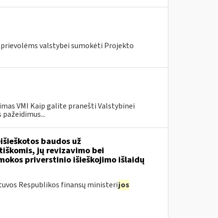
s prievolėms valstybei sumokėti Projekto
mas VMI Kaip galite pranešti Valstybinei
 pažeidimus...
išieškotos baudos už
tiškomis, jų revizavimo bei
kos priverstinio išieškojimo išlaidų
tuvos Respublikos finansų ministeri
jos