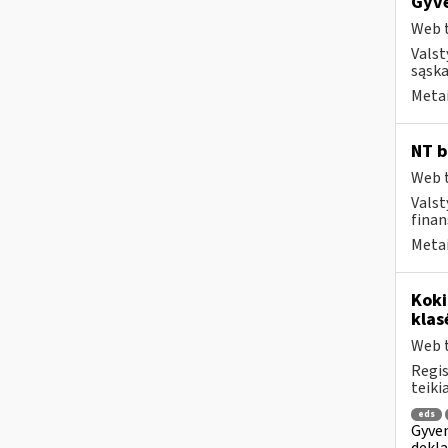
Gyve
Web t
Valst
sąska
Metai
NT b
Web t
Valst
finan
Metai
Kok
klas
Web t
Regis
teiki
eds
Gyven
dekla