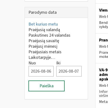
Vien
Parodymo data
Web t
Bendr
Bet kuriuo metu
vykdy
Praėjusią valandą
Paskutines 24 valandas
Pran
Praėjusią savaitę
Praėjusį mėnesį
Web t
Praėjusiais metais
Prane
mokes
Laikotarpyje…
Nuo
Iki
VA-9
admi
apsk
Paieška
Web t
Infor
viršin
Metai