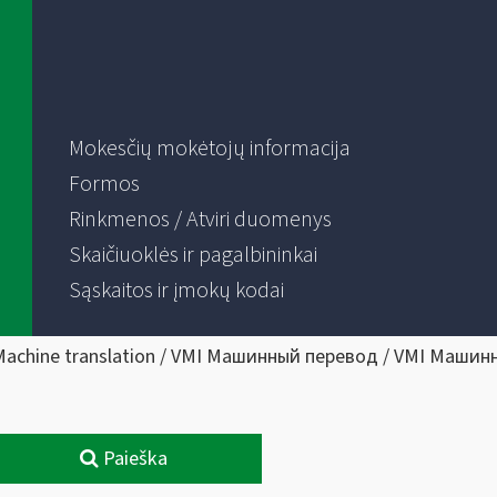
Mokesčių mokėtojų informacija
Formos
Rinkmenos / Atviri duomenys
Skaičiuoklės ir pagalbininkai
Sąskaitos ir įmokų kodai
Machine translation / VMI Машинный перевод / VMI Машин
Paieška