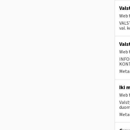
Vals
Web t
VALS
val. 
Vals
Web t
INFO
KONTA
Metai
Iki 
Web t
Valst
duome
Metai