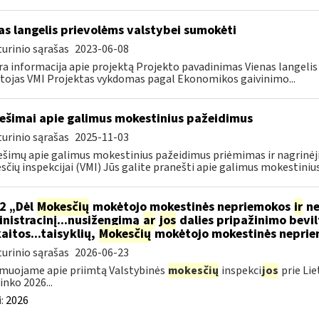
as langelis prievolėms valstybei sumokėti
urinio sąrašas
2023-06-08
a informacija apie projektą Projekto pavadinimas Vienas langeli
tojas VMI Projektas vykdomas pagal Ekonomikos gaivinimo...
ešimai apie galimus mokestinius pažeidimus
urinio sąrašas
2025-11-03
šimų apie galimus mokestinius pažeidimus priėmimas ir nagrinėji
čių inspekcijai (VMI) Jūs galite pranešti apie galimus mokestinius
2 „Dėl
Mokesčių
mokėtojo mokestinės nepriemokos
ir
ne
nistracinį...nusižengimą
ar
jos
dalies pripažinimo bevil
aitos...taisyklių,
Mokesčių
mokėtojo mokestinės nepriemo
urinio sąrašas
2026-06-23
muojame apie priimtą Valstybinės
mokesčių
inspekci
jos
prie Lie
inko 2026...
:
2026