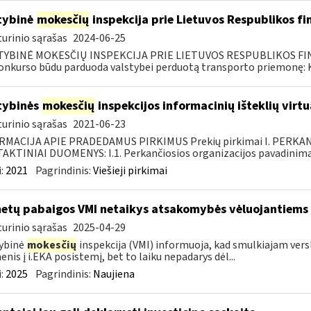
tybinė
mokesčių
inspekcija prie Lietuvos Respublikos fi
urinio sąrašas
2024-06-25
TYBINĖ MOKESČIŲ INSPEKCIJA PRIE LIETUVOS RESPUBLIKOS FINAN
konkurso būdu parduoda valstybei perduotą transporto priemonę: Kr
tybinės
mokesčių
inspekcijos informacinių išteklių virt
urinio sąrašas
2021-06-23
RMACIJA APIE PRADEDAMUS PIRKIMUS Prekių pirkimai I. PERKA
KTINIAI DUOMENYS: I.1. Perkančiosios organizacijos pavadinimas
:
2021
Pagrindinis:
Viešieji pirkimai
metų pabaigos VMI netaikys atsakomybės vėluojantiems 
urinio sąrašas
2025-04-29
ybinė
mokesčių
inspekcija (VMI) informuoja, kad smulkiajam verslui
nis į i.EKA posistemį, bet to laiku nepadarys dėl...
:
2025
Pagrindinis:
Naujiena