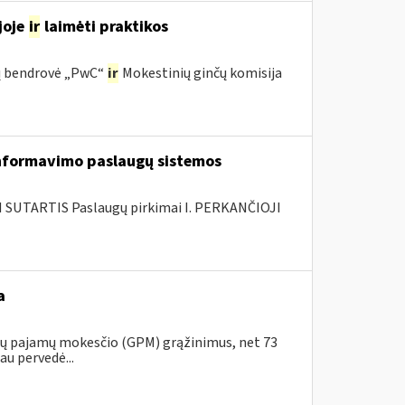
joje
ir
laimėti praktikos
ijų bendrovė „PwC“
ir
Mokestinių ginčų komisija
nformavimo paslaugų sistemos
SUTARTIS Paslaugų pirkimai I. PERKANČIOJI
a
ojų pajamų mokesčio (GPM) grąžinimus, net 73
au pervedė...