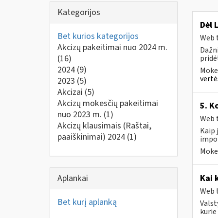
Kategorijos
Dėl 
Bet kurios kategorijos
Web t
Akcizų pakeitimai nuo 2024 m.
Dažni
(16)
pridė
2024
(9)
Mokes
vertė
2023
(5)
Akcizai
(5)
Akcizų mokesčių pakeitimai
5. K
nuo 2023 m.
(1)
Web t
Akcizų klausimais (Raštai,
Kaip 
paaiškinimai) 2024
(1)
impor
Mokes
Aplankai
Kai 
Web t
Bet kurį aplanką
Valst
kurie