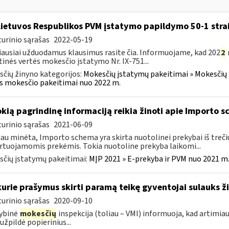
Lietuvos Respublikos PVM įstatymo papildymo 50-1 stra
urinio sąrašas
2022-05-19
ausiai užduodamus klausimus rasite čia. Informuojame, kad 202
2
tinės vertės mokesčio įstatymo Nr. IX-751...
čių žinyno kategorijos:
Mokesčių įstatymų pakeitimai » Mokesčių 
s mokesčio pakeitimai nuo 2022 m.
okią pagrindinę informaciją reikia žinoti apie Importo 
urinio sąrašas
2021-06-09
jau minėta, Importo schema yra skirta nuotolinei prekybai iš trečių
tuojamomis prekėmis. Tokia nuotoline prekyba laikomi...
čių įstatymų pakeitimai:
MĮP 2021 » E-prekyba ir PVM nuo 2021 m. 
kurie prašymus skirti paramą teikę gyventojai sulauks ži
urinio sąrašas
2020-09-10
ybinė
mokesčių
inspekcija (toliau – VMI) informuoja, kad artimia
 užpildė popierinius...