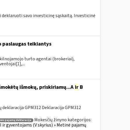
 deklaruoti savo investicinę sąskaitą. Investicinė
 paslaugas teikiantys
kilnojamojo turto agentai (brokeriai),
ntojai[1],...
šmokėtų išmokų, priskiriamų...A
ir
B
ų deklaracija GPM312 Deklaracija GPM312
Mokesčių žinyno kategorijos:
asės pajamų deklaracija
 ir gyventojams (V skyrius) » Metinė pajamų