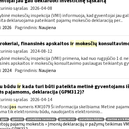
ntojai jau gali deklaruoti investicinę sąskaitą
urinio sąrašas
2026-04-08
ybinė mokesčių inspekcija (VMI) informuoja, kad gyventojai jau gali
ita deklaruojama pateikiant pajamų mokesčio deklaraciją per...
:
2026
Pagrindinis:
Naujiena
rokeriai, finansinės apskaitos
ir
mokesčių
konsultavimo
urinio sąrašas
2024-08-12
ybinė mokesčių inspekcija (VMI) primena, kad nuo rugpjūčio 1 d. ne
sinės apskaitos ir mokesčių konsultavimo paslaugas teikiantys gyve
:
2024
Pagrindinis:
Naujiena
iu būdu
ir
kada turi būti pateikta metinė gyventojams i
ės pajamoms, deklaracija (GPM312)?
urinio sąrašas
2026-04-14
traci
jos
numeris KM1079 Ši informacija skelbiama: Metinė pajam
ama tik elektroniniu būdu, naudojantis elektroninio...
gpm
gpm312
pateikimo terminas
gpmį 24 str
pateikimo būdas
metinė a ir b kl
tojų pajamų mokestis » Įmonių deklaracijų ir pažymų teikimas VMI
racija GPM312