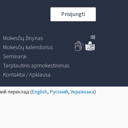
Prisijungti
Mokesčių žinynas
Mokesčių kalendorius
Seminarai
Tarptautinis apmokestinimas
Kontaktai / Apklausa
ний переклад (
English
,
Русский
,
Українська
)