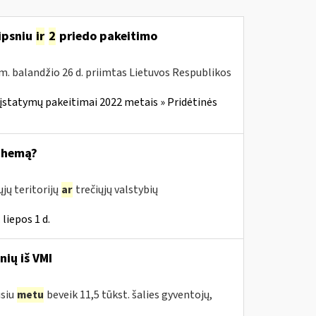
ipsniu
ir
2
priedo pakeitimo
m. balandžio 26 d. priimtas Lietuvos Respublikos
įstatymų pakeitimai 2022 metais » Pridėtinės
schemą?
jų teritorijų
ar
trečiųjų valstybių
liepos 1 d.
nių iš VMI
usiu
metu
beveik 11,5 tūkst. šalies gyventojų,