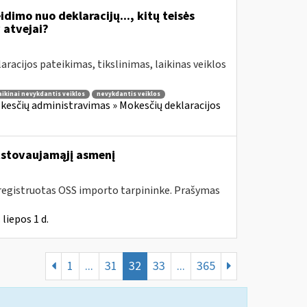
idimo nuo deklaracijų..., kitų teisės
atvejai?
aracijos pateikimas, tikslinimas, laikinas veiklos
aikinai nevykdantis veiklos
nevykdantis veiklos
kesčių administravimas » Mokesčių deklaracijos
stovaujamąjį asmenį
 įregistruotas OSS importo tarpininke. Prašymas
liepos 1 d.
1
...
31
32
33
...
365