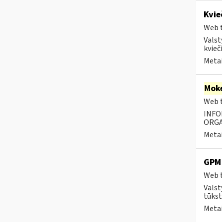
Kvie
Web t
Valst
kvieči
Metai
Moke
Web t
INFO
ORGA
Metai
GPM 
Web t
Valst
tūkst
Metai