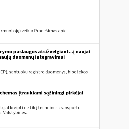
ormuotojų) veikla Pranešimas apie
ymo paslaugos atsižvelgiant...į naujai
naujų duomenų integravimui
VEP), santuokų registro duomenys, hipotekos
chemas įtraukiami sąžiningi pirkėjai
ų atkreipti ne tik į technines transporto
 Valstybinės...