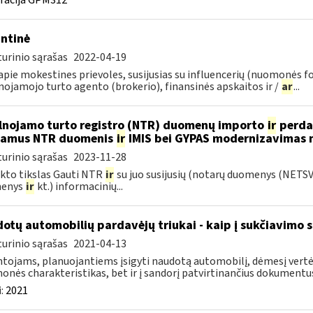
ntinė
urinio sąrašas
2022-04-19
pie mokestines prievoles, susijusias su influencerių (nuomonės f
nojamojo turto agento (brokerio), finansinės apskaitos ir /
ar
...
lnojamo turto registro (NTR) duomenų importo
ir
perdar
iamus NTR duomenis
ir
IMIS bei GYPAS modernizavimas 
urinio sąrašas
2023-11-28
kto tikslas Gauti NTR
ir
su juo susijusių (notarų duomenys (NETS
enys
ir
kt.) informacinių...
otų automobilių pardavėjų triukai - kaip į sukčiavimo s
urinio sąrašas
2021-04-13
tojams, planuojantiems įsigyti naudotą automobilį, dėmesį vertėt
onės charakteristikas, bet ir į sandorį patvirtinančius dokumentus.
:
2021