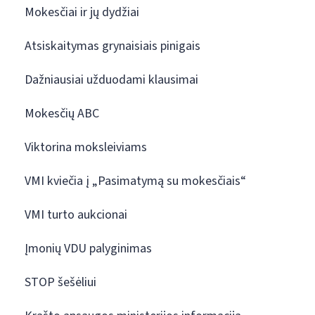
Mokesčiai ir jų dydžiai
Atsiskaitymas grynaisiais pinigais
Dažniausiai užduodami klausimai
Mokesčių ABC
Viktorina moksleiviams
VMI kviečia į „Pasimatymą su mokesčiais“
VMI turto aukcionai
Įmonių VDU palyginimas
STOP šešėliui