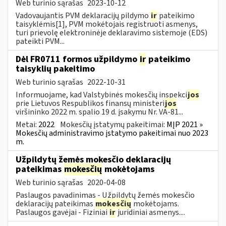
Web turinio sąrašas
2023-10-12
Vadovaujantis PVM deklaracijų pildymo
ir
pateikimo
taisyklėmis[1], PVM mokėtojais registruoti asmenys,
turi prievolę elektroninėje deklaravimo sistemoje (EDS)
pateikti PVM...
Dėl FR0711 formos užpildymo
ir
pateikimo
taisyklių pakeitimo
Web turinio sąrašas
2022-10-31
Informuojame, kad Valstybinės mokesčių inspekci
jos
prie Lietuvos Respublikos finansų ministeri
jos
viršininko 2022 m. spalio 19 d. įsakymu Nr. VA-81...
Metai:
2022
Mokesčių įstatymų pakeitimai:
MĮP 2021 »
Mokesčių administravimo įstatymo pakeitimai nuo 2023
m.
Užpildytų žemės mokesčio deklaracijų
pateikimas
mokesčių
mokėtojams
Web turinio sąrašas
2020-04-08
Paslaugos pavadinimas - Užpildytų žemės mokesčio
deklaracijų pateikimas
mokesčių
mokėtojams.
Paslaugos gavėjai - Fiziniai
ir
juridiniai asmenys....