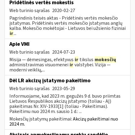
Pridėtinės vertės mokestis
Web turinio sąrašas
2020-02-27
Pagrindinis teisės aktas - Pridėtinės vertės mokesčio
įstatymas. Pridėtinės vertės mokesčio įstatymas anglų
kalba. Mokesčio mokėtojai - Lietuvos bei užsienio fiziniai
ir
...
Apie VMI
Web turinio sąrašas
2024-07-23
Misija — dėmesingas, efektyvus
ir
tikslus
mokesčių
administravimas visuomenei
ir
valstybei. Vizija —
moderni veiklių,...
Dėl LR akcizų įstatymo pakeitimo
Web turinio sąrašas
2023-05-29
Informuojame, kad 2023 m. gegužės 9 d. buvo priimtas
Lietuvos Respublikos akcizų įstatymo (toliau - AĮ)
pakeitimas Nr. XIV-1933[1] (toliau - Pakeitimas).
Pakeitimu nuo 2024 m. sausio 1 d.: ...
Mokesčių įstatymų pakeitimai:
Akcizų pakeitimai nuo
2024 m.
Akcizais apmokestinamų prekių sandėlio