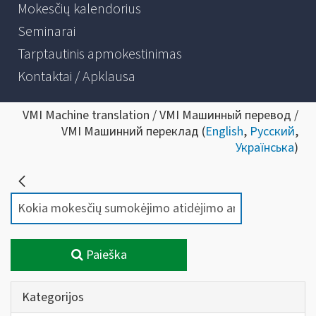
Mokesčių kalendorius
Seminarai
Tarptautinis apmokestinimas
Kontaktai / Apklausa
VMI Machine translation / VMI Машинный перевод /
VMI Машинний переклад (
English
,
Русский
,
Українська
)
Paieška
Kategorijos