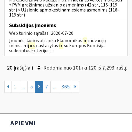
» PVM grąžinimas užsienio asmenims (42 str., 116–119
str.) » Užsienio apmokestinamiesiems asmenims (116–
119 str.)
Subsidijos įmonėms
Web turinio sąrašas
2020-07-20
Įmonės, kurios atitinka Ekonomikos
ir
inovacijų
ministeri
jos
nustatytus
ir
su Europos Komisija
suderintus kriterijus,...
20 Įrašų(-ai)
Rodoma nuo 101 iki 120 iš 7,293 irašų.
1
...
5
6
7
...
365
APIE VMI