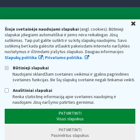
Valstybinė mokesčių inspekcija prie Lietuvos
U
Respublikos finansų ministerijos
Šioje svetainėje naudojami slapukai
(angl. cookies). Būtinieji
slapukai įdiegiami automatiškai ir jiems nėra reikalingas Jūsų
Biudžetinė įstaiga. Juridinio asmens kodas — 188659752,
sutikimas. Taip pat galite sutikti ir su kitų slapukų naudojimu. Savo
adresas: Vasario 16-osios g. 14, 01107 Vilnius, Lietuva, el.paštas:
sutikimą bet kada galėsite atšaukti pakeisdami interneto naršyklės
vmi@vmi.lt
, E. pristatymo dėžutės adresas 188659752
nustatymus ir ištrindami įrašytus slapukus. Daugiau informacijos
Duomenys apie Valstybinę mokesčių inspekciją prie Lietuvos
Slapukų politika
;
Privatumo politika.
Respublikos finansų ministerijos kaupiami ir saugomi Juridinių
asmenų registre
Būtinieji slapukai
Naudojami sklandžiam svetainės veikimui ir įgalina pagrindines
svetainės funkcijas. Be šių slapukų svetainė negali tinkamai veikti.
Analitiniai slapukai
Renka statistinę informaciją apie svetainės naudojimą ir
naudojami Jūsų naršymo patirties gerinimui.
PATVIRTINTI
Visus slapukus
PATVIRTINTI
Pasirinktus slapukus