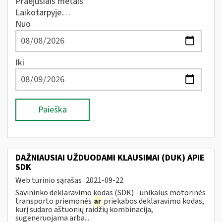
Praėjusiais metais
Laikotarpyje…
Nuo
Iki
Paieška
DAŽNIAUSIAI UŽDUODAMI KLAUSIMAI (DUK) APIE
SDK
Web turinio sąrašas
2021-09-22
Savininko deklaravimo kodas (SDK) - unikalus motorinės
transporto priemonės
ar
priekabos deklaravimo kodas,
kurį sudaro aštuonių raidžių kombinacija,
sugeneruojama arba...