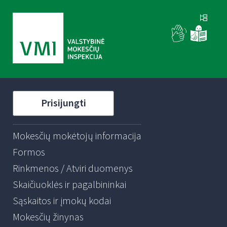
Prisijungti
Mokesčių mokėtojų informacija
Formos
Rinkmenos / Atviri duomenys
Skaičiuoklės ir pagalbininkai
Sąskaitos ir įmokų kodai
Mokesčių žinynas