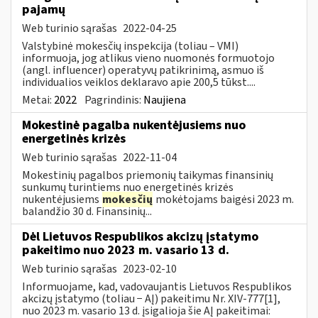
pajamų
Web turinio sąrašas
2022-04-25
Valstybinė mokesčių inspekcija (toliau – VMI)
informuoja, jog atlikus vieno nuomonės formuotojo
(angl. influencer) operatyvų patikrinimą, asmuo iš
individualios veiklos deklaravo apie 200,5 tūkst....
Metai:
2022
Pagrindinis:
Naujiena
Mokestinė pagalba nukentėjusiems nuo
energetinės krizės
Web turinio sąrašas
2022-11-04
Mokestinių pagalbos priemonių taikymas finansinių
sunkumų turintiems nuo energetinės krizės
nukentėjusiems
mokesčių
mokėtojams baigėsi 2023 m.
balandžio 30 d. Finansinių...
Dėl Lietuvos Respublikos akcizų įstatymo
pakeitimo nuo 2023 m. vasario 13 d.
Web turinio sąrašas
2023-02-10
Informuojame, kad, vadovaujantis Lietuvos Respublikos
akcizų įstatymo (toliau − AĮ) pakeitimu Nr. XIV-777[1],
nuo 2023 m. vasario 13 d. įsigalioja šie AĮ pakeitimai: