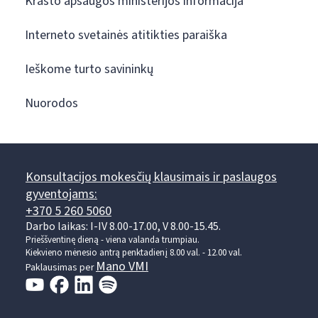
Krašto apsaugos ministerijos informacija
Interneto svetainės atitikties paraiška
Ieškome turto savininkų
Nuorodos
Konsultacijos mokesčių klausimais ir paslaugos
gyventojams:
+370 5 260 5060
Darbo laikas: I-IV 8.00-17.00, V 8.00-15.45.
Prieššventinę dieną - viena valanda trumpiau.
Kiekvieno mėnesio antrą penktadienį 8.00 val. - 12.00 val.
Mano VMI
Paklausimas per