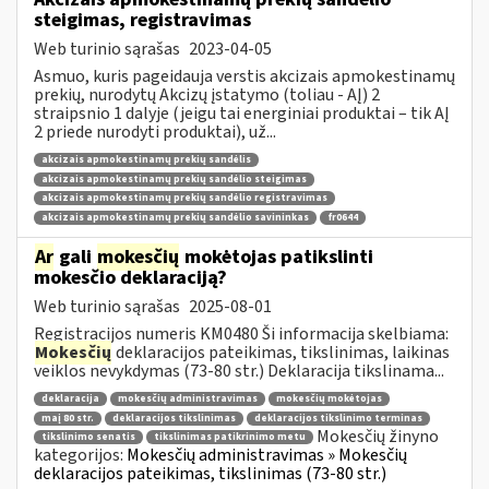
steigimas, registravimas
Web turinio sąrašas
2023-04-05
Asmuo, kuris pageidauja verstis akcizais apmokestinamų
prekių, nurodytų Akcizų įstatymo (toliau - AĮ) 2
straipsnio 1 dalyje (jeigu tai energiniai produktai – tik AĮ
2 priede nurodyti produktai), už...
akcizais apmokestinamų prekių sandėlis
akcizais apmokestinamų prekių sandėlio steigimas
akcizais apmokestinamų prekių sandėlio registravimas
akcizais apmokestinamų prekių sandėlio savininkas
fr0644
Ar
gali
mokesčių
mokėtojas patikslinti
mokesčio deklaraciją?
Web turinio sąrašas
2025-08-01
Registracijos numeris KM0480 Ši informacija skelbiama:
Mokesčių
deklaracijos pateikimas, tikslinimas, laikinas
veiklos nevykdymas (73-80 str.) Deklaracija tikslinama...
deklaracija
mokesčių administravimas
mokesčių mokėtojas
maį 80 str.
deklaracijos tikslinimas
deklaracijos tikslinimo terminas
Mokesčių žinyno
tikslinimo senatis
tikslinimas patikrinimo metu
kategorijos:
Mokesčių administravimas » Mokesčių
deklaracijos pateikimas, tikslinimas (73-80 str.)