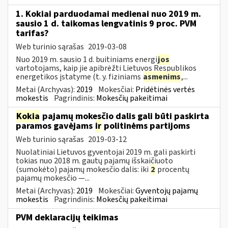
1. Kokiai parduodamai medienai nuo 2019 m.
sausio 1 d. taikomas lengvatinis 9 proc. PVM
tarifas?
Web turinio sąrašas
2019-03-08
Nuo 2019 m. sausio 1 d. buitiniams energi
jos
vartotojams, kaip jie apibrėžti Lietuvos Respublikos
energetikos įstatyme (t. y. fiziniams
asmenims
,...
Metai (Archyvas):
2019
Mokesčiai:
Pridėtinės vertės
mokestis
Pagrindinis:
Mokesčių pakeitimai
Kokia
pajamų mokesčio dalis gali būti paskirta
paramos gavėjams
ir
politinėms partijoms
Web turinio sąrašas
2019-03-12
Nuolatiniai Lietuvos gyventojai 2019 m. gali paskirti
tokias nuo 2018 m. gautų pajamų išskaičiuoto
(sumokėto) pajamų mokesčio dalis: iki
2
procentų
pajamų mokesčio —...
Metai (Archyvas):
2019
Mokesčiai:
Gyventojų pajamų
mokestis
Pagrindinis:
Mokesčių pakeitimai
PVM deklaracijų teikimas