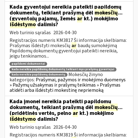
Kada gyventojui nereikia pateikti papildomų
dokumentų, teikiant prašymą dėl
mokesčių
...
(gyventojų pajamų, žemės
ar
kt.) mokėjimo
išdėstymo
dalimis?
Web turinio sąrašas
2026-04-30
Registracijos numeris KM3817 Ši informacija skelbiama:
Prašymas išdėstyti mokesčių
ar
baudų sumokėjimą
Papildomų dokumentų gyventojui pateikti nereikia,
jeigu tenkinamos...
papildomi dokumentai
kada nereikia papildomų dokumentų teikiant mps prašymą gyventojui
Mokesčių žinyno
kada nereikia papildomų dokumentų
kategorijos:
Prašymai, pažymos ir mokėjimo duomenys
» Pažymų užsakymas ir prašymų teikimas » Prašymas
atidėti arba išdėstyti mokestinę nepriemoką
Kada įmonei nereikia pateikti papildomų
dokumentų, teikiant prašymą dėl
mokesčių
...
(pridėtinės vertės, pelno
ar
kt.) mokėjimo
išdėstymo
dalimis?
Web turinio sąrašas
2026-04-30
Registracijos numeris KM3819 Ši informacija skelbiama: