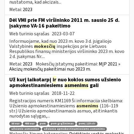
nustatoma, kad akcizais...
Metai:
2023
Dėl VMI prie FM viršininko 2011 m. sausio 25 d.
įsakymo VA-16 pakeitimo
Web turinio sąrašas
2023-03-07
Informuojame, kad nuo 2023 m. kovo 3 d. įsigaliojo
Valstybinės
mokesčių
inspekcijos prie Lietuvos
Respublikos finansų ministerijos viršininko 2023 m. kovo
2 d. įsakymas Nr....
Metai:
2023
Mokesčių įstatymų pakeitimai:
MĮP 2021 »
Akcizų mokesčių pakeitimai nuo 2023 m.
Už kurį laikotarpį
ir
nuo kokios sumos užsienio
apmokestinamiesiems
asmenims
gali
Web turinio sąrašas
2018-11-22
Registracijos numeris KM1169 Ši informacija skelbiama:
Užsienio apmokestinamiesiems
asmenims
(116–119
str.) Užsienio apmokestinamasis asmuo, atitinkantis
nurodytas sąlygas,...
50 eur
400 eur
pvm
pvm grąžinimas
pvmį 119 str
užsienio asmenims
užsienio apmokestinamiesiems asmenims
Mokesčių žinyno kategorijos:
Pridėtinės vertės mokestis