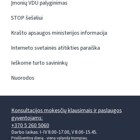
Įmonių VDU palyginimas
STOP šešėliui
Krašto apsaugos ministerijos informacija
Interneto svetainės atitikties paraiška
Ieškome turto savininkų
Nuorodos
Konsultacijos mokesčių klausimais ir paslaugos
gyventojams:
+370 5 260 5060
Darbo laikas: I-IV 8.00-17.00, V 8.00-15.45.
Prieššventinę dieną - viena valanda trumpiau.