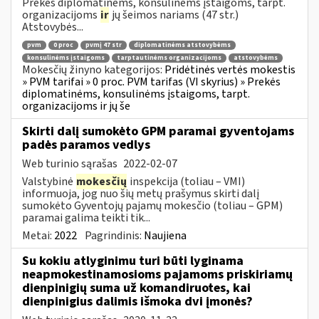
Prekės diplomatinėms, konsulinėms įstaigoms, tarpt.
organizacijoms
ir
jų šeimos nariams (47 str.)
Atstovybės...
pvm
0 proc
pvmį 47 str
diplomatinėms atstovybėms
konsulinėms įstaigoms
tarptautinėms organizacijoms
atstovybėms
Mokesčių žinyno kategorijos:
Pridėtinės vertės mokestis
» PVM tarifai » 0 proc. PVM tarifas (VI skyrius) » Prekės
diplomatinėms, konsulinėms įstaigoms, tarpt.
organizacijoms ir jų še
Skirti dalį sumokėto GPM paramai gyventojams
padės paramos vedlys
Web turinio sąrašas
2022-02-07
Valstybinė
mokesčių
inspekcija (toliau – VMI)
informuoja, jog nuo šių metų prašymus skirti dalį
sumokėto Gyventojų pajamų mokesčio (toliau – GPM)
paramai galima teikti tik...
Metai:
2022
Pagrindinis:
Naujiena
Su kokiu atlyginimu turi būti lyginama
neapmokestinamosioms pajamoms priskiriamų
dienpinigių suma už komandiruotes, kai
dienpinigius dalimis išmoka dvi įmonės?