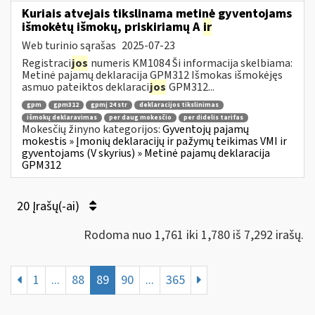
Kuriais atvejais tikslinama metinė gyventojams
išmokėtų išmokų, priskiriamų A
ir
Web turinio sąrašas
2025-07-23
Registraci
jos
numeris KM1084 Ši informacija skelbiama:
Metinė pajamų deklaracija GPM312 Išmokas išmokėjęs
asmuo pateiktos deklaraci
jos
GPM312...
gpm
gpm312
gpmį 24 str
deklaracijos tikslinimas
išmokų deklaravimas
per daug mokesčio
per didelis tarifas
Mokesčių žinyno kategorijos:
Gyventojų pajamų
mokestis » Įmonių deklaracijų ir pažymų teikimas VMI ir
gyventojams (V skyrius) » Metinė pajamų deklaracija
GPM312
20 Įrašų(-ai)
Rodoma nuo 1,761 iki 1,780 iš 7,292 irašų.
1
...
88
89
90
...
365