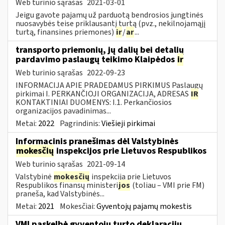
Web turinio sąrašas
2021-03-01
Jeigu gavote pajamų už parduotą bendrosios jungtinės
nuosavybės teise priklausantį turtą (pvz., nekilnojamąjį
turtą, finansines priemones)
ir
/
ar
...
transporto priemonių, jų dalių bei detalių
pardavimo paslaugų teikimo Klaipėdos
ir
Web turinio sąrašas
2022-09-23
INFORMACIJA APIE PRADEDAMUS PIRKIMUS Paslaugų
pirkimai I. PERKANČIOJI ORGANIZACIJA, ADRESAS
IR
KONTAKTINIAI DUOMENYS: I.1. Perkančiosios
organizacijos pavadinimas...
Metai:
2022
Pagrindinis:
Viešieji pirkimai
Informacinis pranešimas dėl Valstybinės
mokesčių
inspekcijos prie Lietuvos Respublikos
Web turinio sąrašas
2021-09-14
Valstybinė
mokesčių
inspekcija prie Lietuvos
Respublikos finansų ministeri
jos
(toliau – VMI prie FM)
praneša, kad Valstybinės...
Metai:
2021
Mokesčiai:
Gyventojų pajamų mokestis
VMI paskelbė gyventojų turto deklaracijų