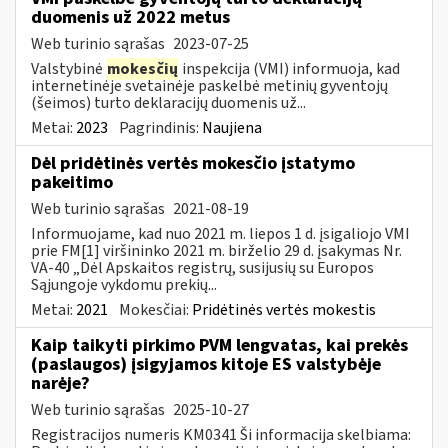
duomenis už 2022 metus
Web turinio sąrašas
2023-07-25
Valstybinė
mokesčių
inspekcija (VMI) informuoja, kad
internetinėje svetainėje paskelbė metinių gyventojų
(šeimos) turto deklaracijų duomenis už...
Metai:
2023
Pagrindinis:
Naujiena
Dėl pridėtinės vertės mokesčio įstatymo
pakeitimo
Web turinio sąrašas
2021-08-19
Informuojame, kad nuo 2021 m. liepos 1 d. įsigaliojo VMI
prie FM[1] viršininko 2021 m. birželio 29 d. įsakymas Nr.
VA-40 „Dėl Apskaitos registrų, susijusių su Europos
Sąjungoje vykdomu prekių...
Metai:
2021
Mokesčiai:
Pridėtinės vertės mokestis
Kaip taikyti pirkimo PVM lengvatas, kai prekės
(paslaugos) įsigyjamos kitoje ES valstybėje
narėje?
Web turinio sąrašas
2025-10-27
Registracijos numeris KM0341 Ši informacija skelbiama: