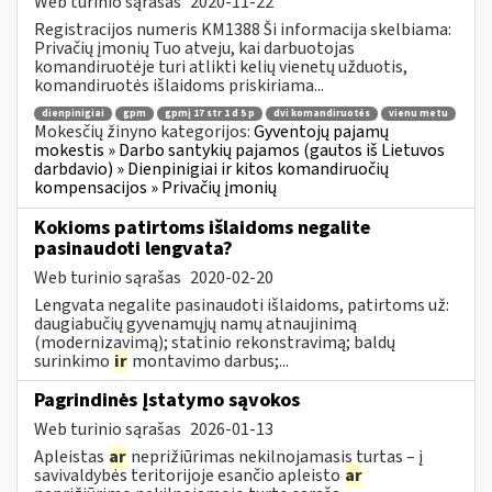
Web turinio sąrašas
2020-11-22
Registracijos numeris KM1388 Ši informacija skelbiama:
Privačių įmonių Tuo atveju, kai darbuotojas
komandiruotėje turi atlikti kelių vienetų užduotis,
komandiruotės išlaidoms priskiriama...
dienpinigiai
gpm
gpmį 17 str 1 d 5 p
dvi komandiruotės
vienu metu
Mokesčių žinyno kategorijos:
Gyventojų pajamų
mokestis » Darbo santykių pajamos (gautos iš Lietuvos
darbdavio) » Dienpinigiai ir kitos komandiruočių
kompensacijos » Privačių įmonių
Kokioms patirtoms išlaidoms negalite
pasinaudoti lengvata?
Web turinio sąrašas
2020-02-20
Lengvata negalite pasinaudoti išlaidoms, patirtoms už:
daugiabučių gyvenamųjų namų atnaujinimą
(modernizavimą); statinio rekonstravimą; baldų
surinkimo
ir
montavimo darbus;...
Pagrindinės Įstatymo sąvokos
Web turinio sąrašas
2026-01-13
Apleistas
ar
neprižiūrimas nekilnojamasis turtas – į
savivaldybės teritorijoje esančio apleisto
ar