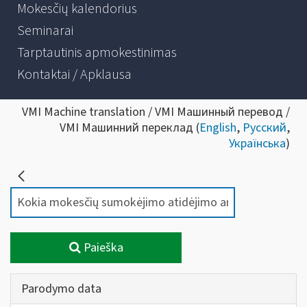
Mokesčių kalendorius
Seminarai
Tarptautinis apmokestinimas
Kontaktai / Apklausa
VMI Machine translation / VMI Машинный перевод /
VMI Машинний переклад (
English
,
Русский
,
Українська
)
Paieška
Parodymo data