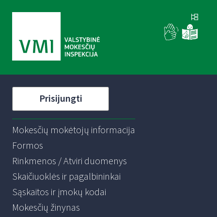
Prisijungti
Mokesčių mokėtojų informacija
Formos
Rinkmenos / Atviri duomenys
Skaičiuoklės ir pagalbininkai
Sąskaitos ir įmokų kodai
Mokesčių žinynas