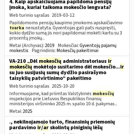
4. Kaip apskaičiuojama papildoma pensijų
įmoka, kuriai taikoma mokesčio lengvata?
Web turinio sąrašas
2019-03-12
Papildomoms pensijų kaupimo įmokoms apskaičiavimo
tvarka
nenustatyta. Gyventojas gali pats nuspręsti,
kokio dydžio sumą jis nori papildomai mokėti kartu su 3
procentų įmokų...
Metai (Archyvas):
2019
Mokesčiai:
Gyventojų pajamų
mokestis
Pagrindinis:
Mokesčių pakeitimai
VA-210 „Dėl
mokesčių
administratoriaus
ir
mokesčių
mokėtojo susitarimo dėl mokesčio...
ir
su juo susijusių sumų dydžio pasirašymo
taisyklių patvirtinimo“ pakeitimo
Web turinio sąrašas
2025-10-20
Informuojame, kad priimtas Valstybinės
mokesčių
inspekcijos prie Lietuvos Respublikos finansų
ministerijos viršininko 2025 m. spalio 10 d. įsakymas...
Metai:
2025
., nekilnojamojo turto, finansinių priemonių
pardavimo
ir
/
ar
skolintų piniginių lėšų