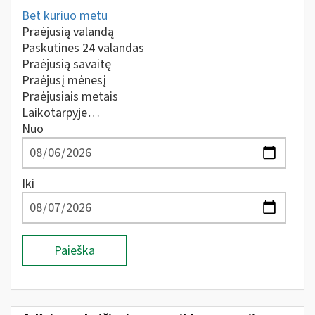
Bet kuriuo metu
Praėjusią valandą
Paskutines 24 valandas
Praėjusią savaitę
Praėjusį mėnesį
Praėjusiais metais
Laikotarpyje…
Nuo
Iki
Paieška