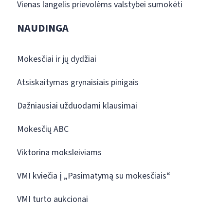
Vienas langelis prievolėms valstybei sumokėti
NAUDINGA
Mokesčiai ir jų dydžiai
Atsiskaitymas grynaisiais pinigais
Dažniausiai užduodami klausimai
Mokesčių ABC
Viktorina moksleiviams
VMI kviečia į „Pasimatymą su mokesčiais“
VMI turto aukcionai