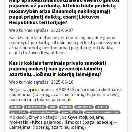
Kaip apmokestinamos užsienio vieneto gautos
pajamos už parduotą, kitokiu būdu perleistą
nuosavybėn arba išnuomotą nekilnojamąjį
pagal prigimtį daiktą, esantį Lietuvos
Respublikos teritorijoje?
Web turinio sąrašas
2021-06-07
Kai užsienio vienetas ne per nuolatinę buveinę gauna
pajamų už parduotą, kitokiu būdu perleistą nuosavybėn
arba išnuomotą nekilnojamąjį pagal prigimtį daiktą,
esantį Lietuvos Respublikos...
Kas
ir
kokiais terminais privalo sumokėti
pajamų mokestį nuo gyventojo laimėtų
azartinių...lošimų
ir
loterijų laimėjimų?
Web turinio sąrašas
2025-06-16
Registraci
jos
numeris KM0891 Ši informacija skelbiama:
Laimėjimai (loterijų, azartinių lošimų) Pajamų mokestį
nuo azartinių lošimų pajamų
ir
...
b klasė
deklaravimas
gpm
gpm308
laimėjimas
loterija
gpmį 22 str
azartiniai lošimai
gpmį 27 str 1 d
mokesčio sumokėjimas
Mokesčių žinyno kategorijos:
Gyventojų pajamų
mokestis » Kitos pajamos / išmokos (pagal abėcėlę) »
Laimėjimai (loterijų, azartinių lošimų)