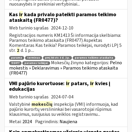
nuosavybės ir prekiniai vertybiniai...
Kas
ir
kada privalo pateikti paramos teikimo
ataskaitą (FR0477)?
Web turinio sąrašas
2024-12-10
Registracijos numeris KM1413 Ši informacija skelbiama:
Paramos teikimo ataskaita (FR0477) Aspektas
Komentaras Kas teikia? Paramos teikėjai, nurodyti LPĮ 5
str.
2
d. 1 p....
parama
terminas
pmį 50 str. 3 d. 2 p.
paramos teikimo ataskaita
Mokesčių žinyno kategorijos:
Pelno
fr0477
paramos teikėjai
mokestis » Deklaravimas » Paramos teikimo ataskaita
(FR0477)
VMI pajūrio kurortuose:
ir
patars,
ir
kvies į
edukacijas
Web turinio sąrašas
2024-07-04
Valstybinė
mokesčių
inspekcija (VMI) informuoja, kad
pajūrio kurortų verslininkai bei vasarotojai rūpimus
klausimus, susijusius su veiklos registravimu...
Metai:
2024
Pagrindinis:
Naujiena