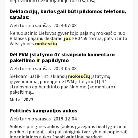
neprižiūrimo nekilnojamojo turto sąrašą...
Deklaracijų, kurios gali būti pildomos telefonu,
sąrašas:
Web turinio sąrašas
2024-07-08
Nenuolatinio Lietuvos gyventojo pajamų mokesčio nuo
B klasės pajamų deklaraci
jos
FR0459 forma, patvirtinta
Valstybinės
mokesčių
...
Dėl PVM įstatymo 47 straipsnio komentaro
pakeitimo
ir
papildymo
Web turinio sąrašas
2023-05-08
Siekdami užtikrinti sklandų
mokesčių
įstatymų
įgyvendinimą, parengėme PVM įstatymo[1] 47
straipsnio apibendrinto paaiškinimo (komentaro)
pakeitimą...
Metai:
2023
Politinės kampanijos aukos
Web turinio sąrašas
2018-12-04
Aukos – piniginės aukos (aukos gavėjams neatlygintinai
perduoti pinigai, taip pat piniginiai vertybiniai popieriai)
ir nepiniginės aukos (neatlygintinai perduoti