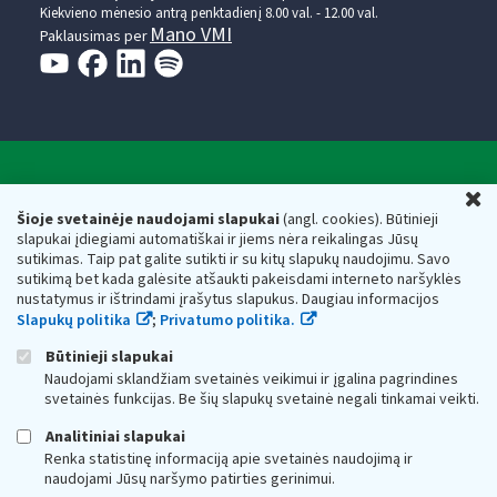
Kiekvieno mėnesio antrą penktadienį 8.00 val. - 12.00 val.
Mano VMI
Paklausimas per
Valstybinė mokesčių inspekcija prie Lietuvos
U
Respublikos finansų ministerijos
Šioje svetainėje naudojami slapukai
(angl. cookies). Būtinieji
slapukai įdiegiami automatiškai ir jiems nėra reikalingas Jūsų
Biudžetinė įstaiga. Juridinio asmens kodas — 188659752,
sutikimas. Taip pat galite sutikti ir su kitų slapukų naudojimu. Savo
adresas: Vasario 16-osios g. 14, 01107 Vilnius, Lietuva, el.paštas:
sutikimą bet kada galėsite atšaukti pakeisdami interneto naršyklės
vmi@vmi.lt
, E. pristatymo dėžutės adresas 188659752
nustatymus ir ištrindami įrašytus slapukus. Daugiau informacijos
Duomenys apie Valstybinę mokesčių inspekciją prie Lietuvos
Slapukų politika
;
Privatumo politika.
Respublikos finansų ministerijos kaupiami ir saugomi Juridinių
asmenų registre
Būtinieji slapukai
Naudojami sklandžiam svetainės veikimui ir įgalina pagrindines
svetainės funkcijas. Be šių slapukų svetainė negali tinkamai veikti.
Analitiniai slapukai
Renka statistinę informaciją apie svetainės naudojimą ir
naudojami Jūsų naršymo patirties gerinimui.