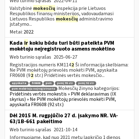
Web turinio sąrašas
2022-04-11
Valstybinė
mokesčių
inspekcija prie Lietuvos
Respublikos finansų ministerijos, vadovaudamasi
Lietuvos Respublikos
mokesčių
administravimo
įstatymo...
Metai:
2022
Kada
ir
kokiu būdu turi būti pateikta PVM
mokėtoju neįregistruoto asmens mokėtino
Web turinio sąrašas
2025-06-27
Registracijos numeris KM114
2
Ši informacija skelbiama:
Ne PVM mokėtojų prievolės mokėti PVM, apyskaita
FR0608 (9
2
str.) Pridėtinės vertės mokesčio...
apyskaita
fr0608
pvm
pvmį 95 str
pvmį 92 str
Mokesčių žinyno kategorijos:
pvm mokėtoju neįregistruoto
Pridėtinės vertės mokestis » PVM deklaravimas (IX
skyrius) » Ne PVM mokėtojų prievolės mokėti PVM,
apyskaita FR0608 (92 str.)
Dėl 2015 M. rugpjūčio 27 d. įsakymo NR. VA-
63/1B-661 pakeitimo
Web turinio sąrašas
2021-10-14
Informuojame, kad nuo 2021 metų lapkričio 1 dienos