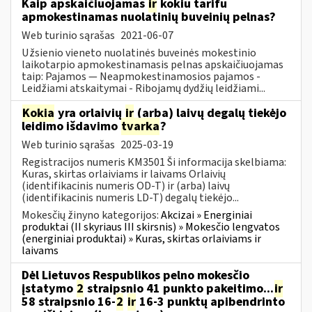
Kaip apskaičiuojamas
ir
kokiu tarifu
apmokestinamas nuolatinių buveinių pelnas?
Web turinio sąrašas
2021-06-07
Užsienio vieneto nuolatinės buveinės mokestinio
laikotarpio apmokestinamasis pelnas apskaičiuojamas
taip: Pajamos — Neapmokestinamosios pajamos -
Leidžiami atskaitymai - Ribojamų dydžių leidžiami...
Kokia
yra orlaivių
ir
(arba) laivų degalų tiekėjo
leidimo išdavimo
tvarka
?
Web turinio sąrašas
2025-03-19
Registracijos numeris KM3501 Ši informacija skelbiama:
Kuras, skirtas orlaiviams ir laivams Orlaivių
(identifikacinis numeris OD-T) ir (arba) laivų
(identifikacinis numeris LD-T) degalų tiekėjo...
Mokesčių žinyno kategorijos:
Akcizai » Energiniai
produktai (II skyriaus III skirsnis) » Mokesčio lengvatos
(energiniai produktai) » Kuras, skirtas orlaiviams ir
laivams
Dėl Lietuvos Respublikos pelno mokesčio
įstatymo
2
straipsnio 41 punkto pakeitimo...
ir
58 straipsnio 16-
2
ir
16-3 punktų apibendrinto