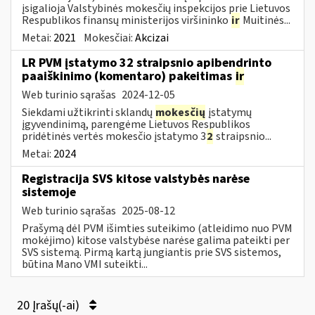
įsigalioja Valstybinės mokesčių inspekcijos prie Lietuvos
Respublikos finansų ministerijos viršininko
ir
Muitinės...
Metai:
2021
Mokesčiai:
Akcizai
LR PVM įstatymo 32 straipsnio apibendrinto
paaiškinimo (komentaro) pakeitimas
ir
Web turinio sąrašas
2024-12-05
Siekdami užtikrinti sklandų
mokesčių
įstatymų
įgyvendinimą, parengėme Lietuvos Respublikos
pridėtinės vertės mokesčio įstatymo 3
2
straipsnio...
Metai:
2024
Registracija SVS kitose valstybės narėse
sistemoje
Web turinio sąrašas
2025-08-12
Prašymą dėl PVM išimties suteikimo (atleidimo nuo PVM
mokėjimo) kitose valstybėse narėse galima pateikti per
SVS sistemą. Pirmą kartą jungiantis prie SVS sistemos,
būtina Mano VMI suteikti...
20 Įrašų(-ai)