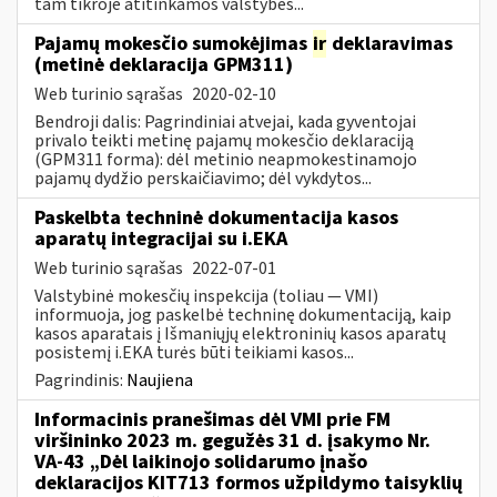
tam tikroje atitinkamos valstybės...
Pajamų mokesčio sumokėjimas
ir
deklaravimas
(metinė deklaracija GPM311)
Web turinio sąrašas
2020-02-10
Bendroji dalis: Pagrindiniai atvejai, kada gyventojai
privalo teikti metinę pajamų mokesčio deklaraciją
(GPM311 forma): dėl metinio neapmokestinamojo
pajamų dydžio perskaičiavimo; dėl vykdytos...
Paskelbta techninė dokumentacija kasos
aparatų integracijai su i.EKA
Web turinio sąrašas
2022-07-01
Valstybinė mokesčių inspekcija (toliau — VMI)
informuoja, jog paskelbė techninę dokumentaciją, kaip
kasos aparatais į Išmaniųjų elektroninių kasos aparatų
posistemį i.EKA turės būti teikiami kasos...
Pagrindinis:
Naujiena
Informacinis pranešimas dėl VMI prie FM
viršininko 2023 m. gegužės 31 d. įsakymo Nr.
VA-43 „Dėl laikinojo solidarumo įnašo
deklaracijos KIT713 formos užpildymo taisyklių