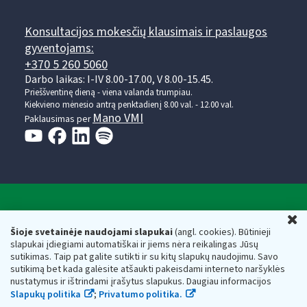
Konsultacijos mokesčių klausimais ir paslaugos
gyventojams:
+370 5 260 5060
Darbo laikas: I-IV 8.00-17.00, V 8.00-15.45.
Prieššventinę dieną - viena valanda trumpiau.
Kiekvieno mėnesio antrą penktadienį 8.00 val. - 12.00 val.
Mano VMI
Paklausimas per
Valstybinė mokesčių inspekcija prie Lietuvos
U
Respublikos finansų ministerijos
Šioje svetainėje naudojami slapukai
(angl. cookies). Būtinieji
slapukai įdiegiami automatiškai ir jiems nėra reikalingas Jūsų
Biudžetinė įstaiga. Juridinio asmens kodas — 188659752,
sutikimas. Taip pat galite sutikti ir su kitų slapukų naudojimu. Savo
adresas: Vasario 16-osios g. 14, 01107 Vilnius, Lietuva, el.paštas:
sutikimą bet kada galėsite atšaukti pakeisdami interneto naršyklės
vmi@vmi.lt
, E. pristatymo dėžutės adresas 188659752
nustatymus ir ištrindami įrašytus slapukus. Daugiau informacijos
Duomenys apie Valstybinę mokesčių inspekciją prie Lietuvos
Slapukų politika
;
Privatumo politika.
Respublikos finansų ministerijos kaupiami ir saugomi Juridinių