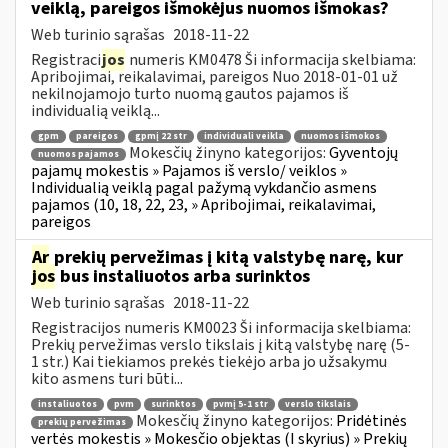
veiklą, pareigos išmokėjus nuomos išmokas?
Web turinio sąrašas
2018-11-22
Registraci
jos
numeris KM0478 Ši informacija skelbiama:
Apribojimai, reikalavimai, pareigos Nuo 2018-01-01 už
nekilnojamojo turto nuomą gautos pajamos iš
individualią veiklą...
gpm
pareigos
gpmį 22 str
individuali veikla
nuomos išmokos
Mokesčių žinyno kategorijos:
Gyventojų
nuomos pajamos
pajamų mokestis » Pajamos iš verslo/ veiklos »
Individualią veiklą pagal pažymą vykdančio asmens
pajamos (10, 18, 22, 23, » Apribojimai, reikalavimai,
pareigos
Ar
prekių pervežimas į kitą valstybę narę, kur
jos
bus instaliuotos arba surinktos
Web turinio sąrašas
2018-11-22
Registracijos numeris KM0023 Ši informacija skelbiama:
Prekių pervežimas verslo tikslais į kitą valstybę narę (5-
1 str.) Kai tiekiamos prekės tiekėjo arba jo užsakymu
kito asmens turi būti...
instaliuotos
pvm
surinktos
pvmį 5-1 str
verslo tikslais
Mokesčių žinyno kategorijos:
Pridėtinės
prekių pervežimas
vertės mokestis » Mokesčio objektas (I skyrius) » Prekių