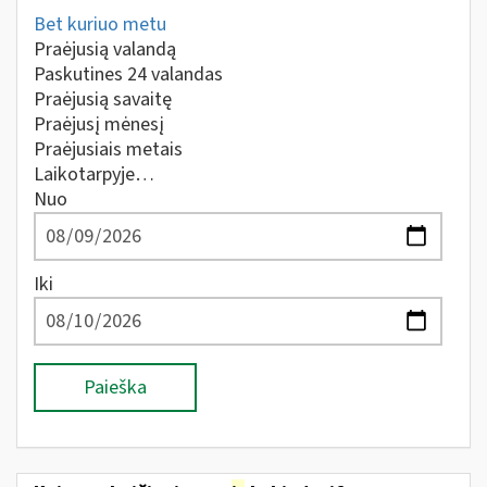
Bet kuriuo metu
Praėjusią valandą
Paskutines 24 valandas
Praėjusią savaitę
Praėjusį mėnesį
Praėjusiais metais
Laikotarpyje…
Nuo
Iki
Paieška