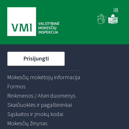
Prisijungti
Mokesčių mokėtojų informacija
Formos
Rinkmenos / Atviri duomenys
Skaičiuoklės ir pagalbininkai
Sąskaitos ir įmokų kodai
Mokesčių žinynas