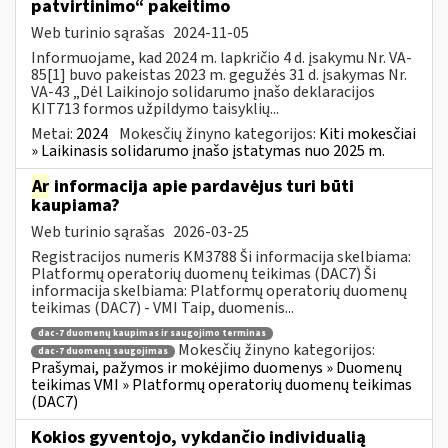
patvirtinimo“ pakeitimo
Web turinio sąrašas
2024-11-05
Informuojame, kad 2024 m. lapkričio 4 d. įsakymu Nr. VA-
85[1] buvo pakeistas 2023 m. gegužės 31 d. įsakymas Nr.
VA-43 „Dėl Laikinojo solidarumo įnašo deklaracijos
KIT713 formos užpildymo taisyklių...
Metai:
2024
Mokesčių žinyno kategorijos:
Kiti mokesčiai
» Laikinasis solidarumo įnašo įstatymas nuo 2025 m.
Ar
informacija apie pardavėjus turi būti
kaupiama?
Web turinio sąrašas
2026-03-25
Registracijos numeris KM3788 Ši informacija skelbiama:
Platformų operatorių duomenų teikimas (DAC7) Ši
informacija skelbiama: Platformų operatorių duomenų
teikimas (DAC7) - VMI Taip, duomenis...
dac-7 duomenų kaupimas ir saugojimo terminas
Mokesčių žinyno kategorijos:
dac-7 duomenų saugojimas
Prašymai, pažymos ir mokėjimo duomenys » Duomenų
teikimas VMI » Platformų operatorių duomenų teikimas
(DAC7)
Kokios gyventojo, vykdančio individualią