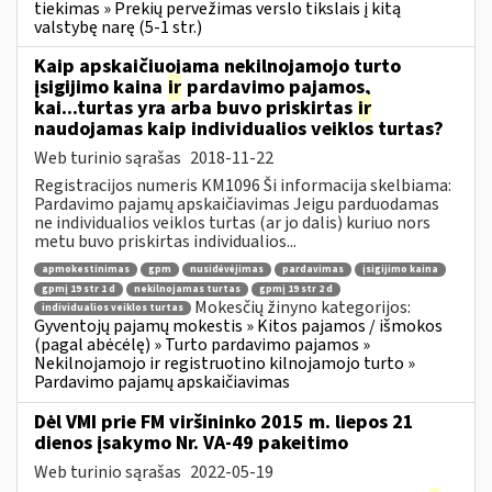
tiekimas » Prekių pervežimas verslo tikslais į kitą
valstybę narę (5-1 str.)
Kaip apskaičiuojama nekilnojamojo turto
įsigijimo kaina
ir
pardavimo pajamos,
kai...turtas yra arba buvo priskirtas
ir
naudojamas kaip individualios veiklos turtas?
Web turinio sąrašas
2018-11-22
Registracijos numeris KM1096 Ši informacija skelbiama:
Pardavimo pajamų apskaičiavimas Jeigu parduodamas
ne individualios veiklos turtas (ar jo dalis) kuriuo nors
metu buvo priskirtas individualios...
apmokestinimas
gpm
nusidėvėjimas
pardavimas
įsigijimo kaina
gpmį 19 str 1 d
nekilnojamas turtas
gpmį 19 str 2 d
Mokesčių žinyno kategorijos:
individualios veiklos turtas
Gyventojų pajamų mokestis » Kitos pajamos / išmokos
(pagal abėcėlę) » Turto pardavimo pajamos »
Nekilnojamojo ir registruotino kilnojamojo turto »
Pardavimo pajamų apskaičiavimas
Dėl VMI prie FM viršininko 2015 m. liepos 21
dienos įsakymo Nr. VA-49 pakeitimo
Web turinio sąrašas
2022-05-19