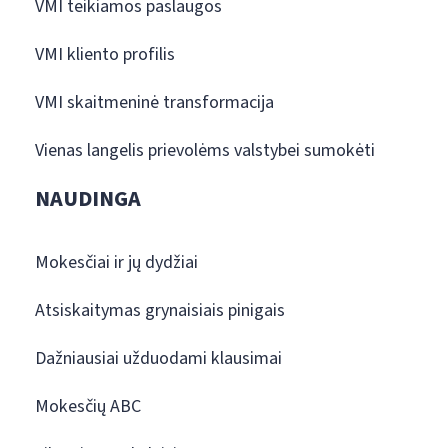
VMI teikiamos paslaugos
VMI kliento profilis
VMI skaitmeninė transformacija
Vienas langelis prievolėms valstybei sumokėti
NAUDINGA
Mokesčiai ir jų dydžiai
Atsiskaitymas grynaisiais pinigais
Dažniausiai užduodami klausimai
Mokesčių ABC