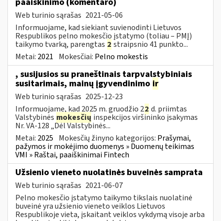
paaiškinimo (komentaro)
Web turinio sąrašas
2021-05-06
Informuojame, kad siekiant suvienodinti Lietuvos
Respublikos pelno mokesčio įstatymo (toliau – PMĮ)
taikymo tvarką, parengtas
2
straipsnio 41 punkto...
Metai:
2021
Mokesčiai:
Pelno mokestis
, susijusios su praneštinais tarpvalstybiniais
susitarimais, mainų įgyvendinimo
ir
Web turinio sąrašas
2025-12-23
Informuojame, kad 2025 m. gruodžio 2
2
d. priimtas
Valstybinės
mokesčių
inspekcijos viršininko įsakymas
Nr. VA-128 „Dėl Valstybinės...
Metai:
2025
Mokesčių žinyno kategorijos:
Prašymai,
pažymos ir mokėjimo duomenys » Duomenų teikimas
VMI » Raštai, paaiškinimai Fintech
Užsienio vieneto nuolatinės buveinės samprata
Web turinio sąrašas
2021-06-07
Pelno mokesčio įstatymo taikymo tikslais nuolatinė
buveinė yra užsienio vieneto veiklos Lietuvos
Respublikoje vieta, įskaitant veiklos vykdymą visoje arba