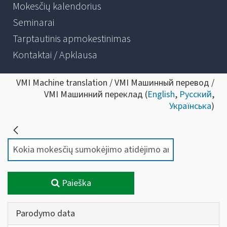
Mokesčių kalendorius
Seminarai
Tarptautinis apmokestinimas
Kontaktai / Apklausa
VMI Machine translation / VMI Машинный перевод /
VMI Машинний переклад (
English
,
Русский
,
Українська
)
Paieška
Parodymo data