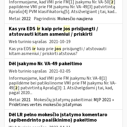
Informuojame, kad VMI prie FM[1] įsakymu Nr. VA-50[
2
]
papildėme VMI prie FM įsakymu Nr. VA-49[3] patvirtintą
Aprašo[4] PVM klasifikatorių[5]. Atsižvelgiant į tai, kad...
Metai:
2022
Pagrindinis:
Mokesčio naujiena
Kas yra EDS
ir
kaip prie
jos
prisijungti /
atstovauti kitam asmeniui / priskirti
Web turinio sąrašas
2021-10-19
Kas yra EDS
ir
kaip prie
jos
prisijungti / atstovauti
kitam asmeniui / priskirti atstovus?
Dėl įsakymo Nr. VA-49 pakeitimo
Web turinio sąrašas
2021-02-05
Informuojame, kad VMI prie FM įsakymu Nr. VA-8[1]
papildėme bei patikslinome VMI prie FM įsakymu Nr. VA-
49[
2
] patvirtintą Aprašą[3]: 1. Atsižvelgdami į tai, kad,
pagal 2020...
Metai:
2021
Mokesčių įstatymų pakeitimai:
MĮP 2021 »
Pridėtines vertės mokesčio įstatymas
Dėl LR pelno mokesčio įstatymo komentaro
(apibendrinto paaiškinimo) pakeitimo