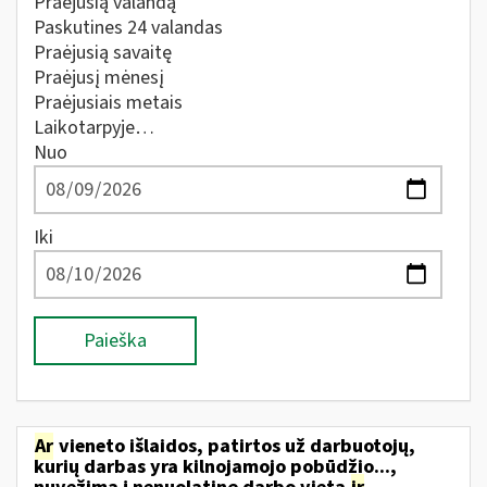
Praėjusią valandą
Paskutines 24 valandas
Praėjusią savaitę
Praėjusį mėnesį
Praėjusiais metais
Laikotarpyje…
Nuo
Iki
Paieška
Ar
vieneto išlaidos, patirtos už darbuotojų,
kurių darbas yra kilnojamojo pobūdžio...,