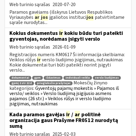
Web turinio sąrašas
2020-07-20
Paramos gavėjams (išskyrus Lietuvos Respublikos
Vyriausybės
ar
jos
įgaliotos instituci
jos
patvirtintame
sąraše nurodytas...
Kokius dokumentus
ir
kokiu būdu turi pateikti
gyventojas, norėdamas įsigyti verslo
Web turinio sąrašas
2026-01-09
Registracijos numeris KM0617 Ši informacija skelbiama:
Veiklos rūšys
ir
verslo liudijimo įsigijimas, nutraukimas
Kokie dokumentai turi būti pateikti norint įsigyti
verslo...
dokumentai
gpm
išdavimas
individuali veikla
verslo liudijimas
Mokesčių žinyno
gpmį 2 str 22 d
prieglobsčio prašytojai
kategorijos:
Gyventojų pajamų mokestis » Pajamos iš
verslo/ veiklos » Verslo liudijimą įsigijusio asmens
pajamos (26 str.) » Veiklos rūšys ir verslo liudijimo
įsigijimas, nutraukimas
Kada paramos gavėjas
ir
/
ar
politinė
organizacija gaus Prašyme FR0512 nurodytą
sumą
Web turinio sąrašas
2025-02-03