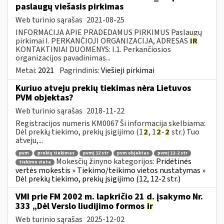
paslaugų viešasis pirkimas
Web turinio sąrašas
2021-08-25
INFORMACIJA APIE PRADEDAMUS PIRKIMUS Paslaugų
pirkimai I. PERKANČIOJI ORGANIZACIJA, ADRESAS
IR
KONTAKTINIAI DUOMENYS: I.1. Perkančiosios
organizacijos pavadinimas...
Metai:
2021
Pagrindinis:
Viešieji pirkimai
Kuriuo atveju prekių tiekimas nėra Lietuvos
PVM objektas?
Web turinio sąrašas
2018-11-22
Registracijos numeris KM0067 Ši informacija skelbiama:
Dėl prekių tiekimo, prekių įsigijimo (1
2
, 1
2
-
2
str.) Tuo
atveju,...
pvm
prekių tiekimas
pvmį 12 str
pvm objektas
pvmį 12-2 str
Mokesčių žinyno kategorijos:
Pridėtinės
tiekimo vieta
vertės mokestis » Tiekimo/teikimo vietos nustatymas »
Dėl prekių tiekimo, prekių įsigijimo (12, 12-2 str.)
VMI prie FM 2002 m. lapkričio 21 d. įsakymo Nr.
333 „Dėl Verslo liudijimo formos
ir
Web turinio sąrašas
2025-12-02