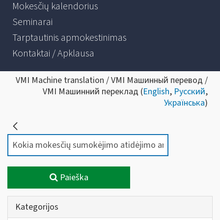
Mokesčių kalendorius
Seminarai
Tarptautinis apmokestinimas
Kontaktai / Apklausa
VMI Machine translation / VMI Машинный перевод /
VMI Машинний переклад (
English
,
Русский
,
Українська
)
Paieška
Kategorijos