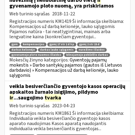
nuvežimą į nenuolatinę darbo vietą
ir
gyvenamojo ploto nuomą, yra priskiriamos
Web turinio sąrašas
2018-11-22
Registracijos numeris KM1419 Ši informacija skelbiama:
Kompensacijos už darbą kelionėje, lauko sąlygomis
Pajamos natūra - tai neatlygintinai, mainais arba
lengvatine kaina (konkrečiam gyventojui...
gpm
kompensacijos
gpmį 17 str 1 d 5 p
gpmį 2 str 15 d
darbas kelionėje
darbas lauko sąlygomis
nuvežimo išlaidos
gyvenamojo ploto nuomos išlaidos
kilnojamojo pobūdžio darbas
Mokesčių žinyno kategorijos:
Gyventojų pajamų
mokestis » Darbo santykių pajamos (gautos iš Lietuvos
darbdavio) » Kompensacijos už darbą kelionėje, lauko
sąlygomis
veikla besiverčiančio gyventojo kasos operacijų
apskaitos žurnalo įsigijimo, pildymo
ir
...saugojimo
tvarka
Web turinio sąrašas
2023-04-23
Registracijos numeris KM1861 Ši informacija skelbiama:
Individualia veikla besiverčiančio gyventojo kasos
aparato naudojimas Kasos aparatą naudojantis
individualia veikla besiverčiantis gyventojas...