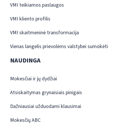
VMI teikiamos paslaugos
VMI kliento profilis
VMI skaitmeninė transformacija
Vienas langelis prievolėms valstybei sumokėti
NAUDINGA
Mokesčiai ir jų dydžiai
Atsiskaitymas grynaisiais pinigais
Dažniausiai užduodami klausimai
Mokesčių ABC