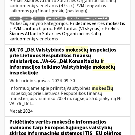
Prekės Šiaurės Atlanto Sutarties Organizacijos šalių
kariuomenių vienetams (47 str.) PVM lengvatos
taikomos grąžinant prekių (paslaugų)...
nato
pvm
0 proc
pvmį 47 str
nato kariuomenių vienetai
Mokesčių žinyno kategorijos:
Pridėtinės vertės mokestis
» PVM tarifai » 0 proc. PVM tarifas (VI skyrius) » Prekės
Šiaurės Atlanto Sutarties Organizacijos šalių
kariuomenių vienetams
VA-76 „Dėl Valstybinės
mokesčių
inspekcijos
prie Lietuvos Respublikos finansų
ministerijos...VA-66 „Dėl Konsultacijų
ir
informacijos teikimo Valstybinėje
mokesčių
inspekcijoje
Web turinio sąrašas
2024-09-30
Informuojame apie priimtą Valstybinės
mokesčių
inspekcijos prie Lietuvos Respublikos finansų
ministerijos viršininko 2024 m. rugsėjo 25 d. įsakymą Nr.
VA-76 „Dėl...
Metai:
2024
Pridėtinės vertės mokesčio informacijos
mainams tarp Europos Sąjungos valstybių
skirtos informacinės sistemos ITIS_EU plėtros