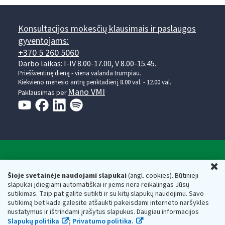
Konsultacijos mokesčių klausimais ir paslaugos
gyventojams:
+370 5 260 5060
Darbo laikas: I-IV 8.00-17.00, V 8.00-15.45.
Prieššventinę dieną - viena valanda trumpiau.
Kiekvieno mėnesio antrą penktadienį 8.00 val. - 12.00 val.
Mano VMI
Paklausimas per
Valstybinė mokesčių inspekcija prie Lietuvos
U
Respublikos finansų ministerijos
Šioje svetainėje naudojami slapukai
(angl. cookies). Būtinieji
slapukai įdiegiami automatiškai ir jiems nėra reikalingas Jūsų
Biudžetinė įstaiga. Juridinio asmens kodas — 188659752,
sutikimas. Taip pat galite sutikti ir su kitų slapukų naudojimu. Savo
adresas: Vasario 16-osios g. 14, 01107 Vilnius, Lietuva, el.paštas:
sutikimą bet kada galėsite atšaukti pakeisdami interneto naršyklės
vmi@vmi.lt
, E. pristatymo dėžutės adresas 188659752
nustatymus ir ištrindami įrašytus slapukus. Daugiau informacijos
Duomenys apie Valstybinę mokesčių inspekciją prie Lietuvos
Slapukų politika
;
Privatumo politika.
Respublikos finansų ministerijos kaupiami ir saugomi Juridinių