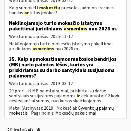
Web turinio sąrašas
2019-03-22
Kaip sumokėti
mokesčių
prievoles, administracines
baudas
ar
kitas įmokas?
Nekilnojamojo turto mokesčio įstatymo
pakeitimai juridiniams
asmenims
nuo 2026 m.
Web turinio sąrašas
2025-11-12
Nekilnojamojo turto mokesčio įstatymo pakeitimai
juridiniams
asmenims
nuo 2026 m.
35. Kaip apmokestinamos mažosios bendrijos
(MB) nario paimtos lėšos, kurios yra
priskiriamos su darbo santykiais susijusioms
pajamoms?
Web turinio sąrašas
2019-03-12
20 proc. - iš MB paimtai sumai, priskirtai su darbo
santykiais susijusioms pajamoms
ir
deklaruotai 02 kodu,
neviršijančiai sumos, nuo kurios skaičiuojamos...
Metai (Archyvas):
2019
Mokesčiai:
Gyventojų pajamų
mokestis
Pagrindinis:
Mokesčių pakeitimai
20 Įrašų(-ai)