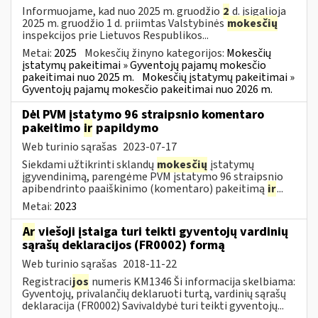
Informuojame, kad nuo 2025 m. gruodžio
2
d. įsigalioja
2025 m. gruodžio 1 d. priimtas Valstybinės
mokesčių
inspekcijos prie Lietuvos Respublikos...
Metai:
2025
Mokesčių žinyno kategorijos:
Mokesčių
įstatymų pakeitimai » Gyventojų pajamų mokesčio
pakeitimai nuo 2025 m.
Mokesčių įstatymų pakeitimai »
Gyventojų pajamų mokesčio pakeitimai nuo 2026 m.
Dėl PVM įstatymo 96 straipsnio komentaro
pakeitimo
ir
papildymo
Web turinio sąrašas
2023-07-17
Siekdami užtikrinti sklandų
mokesčių
įstatymų
įgyvendinimą, parengėme PVM įstatymo 96 straipsnio
apibendrinto paaiškinimo (komentaro) pakeitimą
ir
...
Metai:
2023
Ar
viešoji įstaiga turi teikti gyventojų vardinių
sąrašų deklaracijos (FR0002) formą
Web turinio sąrašas
2018-11-22
Registraci
jos
numeris KM1346 Ši informacija skelbiama:
Gyventojų, privalančių deklaruoti turtą, vardinių sąrašų
deklaracija (FR0002) Savivaldybė turi teikti gyventojų...