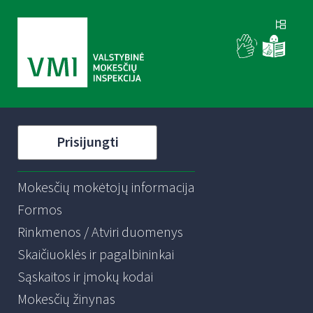
Prisijungti
Mokesčių mokėtojų informacija
Formos
Rinkmenos / Atviri duomenys
Skaičiuoklės ir pagalbininkai
Sąskaitos ir įmokų kodai
Mokesčių žinynas