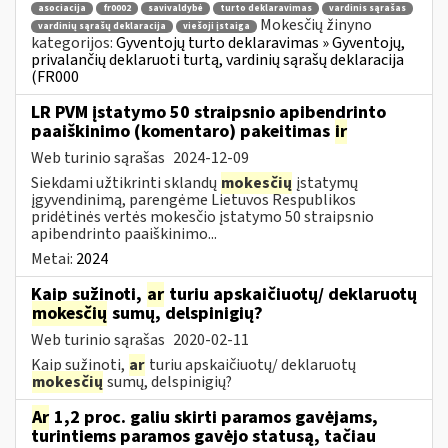
asociacija
fr0002
savivaldybė
turto deklaravimas
vardinis sąrašas
Mokesčių žinyno
vardinių sąrašų deklaracija
viešoji įstaiga
kategorijos:
Gyventojų turto deklaravimas » Gyventojų,
privalančių deklaruoti turtą, vardinių sąrašų deklaracija
(FR000
LR PVM įstatymo 50 straipsnio apibendrinto
paaiškinimo (komentaro) pakeitimas
ir
Web turinio sąrašas
2024-12-09
Siekdami užtikrinti sklandų
mokesčių
įstatymų
įgyvendinimą, parengėme Lietuvos Respublikos
pridėtinės vertės mokesčio įstatymo 50 straipsnio
apibendrinto paaiškinimo...
Metai:
2024
Kaip sužinoti,
ar
turiu apskaičiuotų/ deklaruotų
mokesčių
sumų, delspinigių?
Web turinio sąrašas
2020-02-11
Kaip sužinoti,
ar
turiu apskaičiuotų/ deklaruotų
mokesčių
sumų, delspinigių?
Ar
1,2 proc. galiu skirti paramos gavėjams,
turintiems paramos gavėjo statusą, tačiau