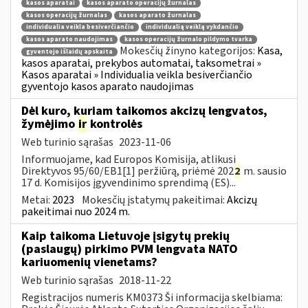
kasos aparatai
kasos aparato operacijų žurnalas
kasos operacijų žurnalas
kasos aparato žurnalas
individualia veikla besiverčiančio
individualią veiklą vykdančio
kasos aparato naudojimas
kasos operacijų žurnalo pildymo tvarka
Mokesčių žinyno kategorijos:
Kasa,
gyventojo išlaidų apskaita
kasos aparatai, prekybos automatai, taksometrai »
Kasos aparatai » Individualia veikla besiverčiančio
gyventojo kasos aparato naudojimas
Dėl kuro, kuriam taikomos akcizų lengvatos,
žymėjimo
ir
kontrolės
Web turinio sąrašas
2023-11-06
Informuojame, kad Europos Komisija, atlikusi
Direktyvos 95/60/EB1[1] peržiūrą, priėmė 202
2
m. sausio
17 d. Komisijos įgyvendinimo sprendimą (ES)...
Metai:
2023
Mokesčių įstatymų pakeitimai:
Akcizų
pakeitimai nuo 2024 m.
Kaip taikoma Lietuvoje įsigytų prekių
(paslaugų) pirkimo PVM lengvata NATO
kariuomenių vienetams?
Web turinio sąrašas
2018-11-22
Registracijos numeris KM0373 Ši informacija skelbiama: