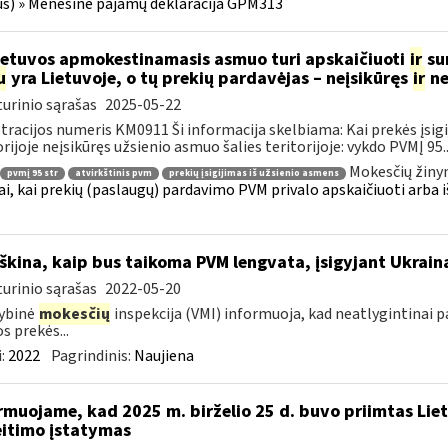
us) » Mėnesinė pajamų deklaracija GPM313
etuvos apmokestinamasis asmuo turi apskaičiuoti
ir
sum
u
yra Lietuvoje, o tų prekių pardavėjas – neįsikūręs
ir
ne
urinio sąrašas
2025-05-22
tracijos numeris KM0911 Ši informacija skelbiama: Kai prekės įsigij
orijoje neįsikūręs užsienio asmuo šalies teritorijoje: vykdo PVMĮ 95..
Mokesčių žiny
pvmį 95 str
atvirkštinis pvm
prekių įsigijimas iš užsienio asmens
ai, kai prekių (paslaugų) pardavimo PVM privalo apskaičiuoti arba i
škina, kaip bus taikoma PVM lengvata, įsigyjant Ukrain
urinio sąrašas
2022-05-20
ybinė
mokesčių
inspekcija (VMI) informuoja, kad neatlygintinai 
s prekės...
:
2022
Pagrindinis:
Naujiena
rmuojame, kad 2025 m. birželio 25 d. buvo priimtas Li
itimo įstatymas