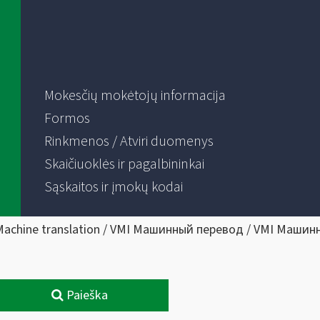
Mokesčių mokėtojų informacija
Formos
Rinkmenos / Atviri duomenys
Skaičiuoklės ir pagalbininkai
Sąskaitos ir įmokų kodai
Machine translation / VMI Машинный перевод / VMI Машин
Paieška