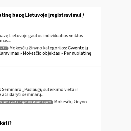
atinę bazę Lietuvoje įregistravimui /
azę Lietuvoje gautos individualios veiklos
mas...
Mokesčių žinyno kategorijos:
Gyventojų
r 2 d
laravimas » Mokesčio objektas » Per nuolatinę
 Seminaro „Paslaugų suteikimo vieta ir
atsidaryti seminarų...
Mokesčių žinyno
teikimo vieta ir apmokestinimas pvm
kėti?