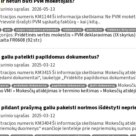
a
ir
neturi būti PVM mokėtojais?
urinio sąrašas
2026-05-13
tracijos numeris KM1144 Ši informacija skelbiama: Ne PVM mokėt
Prievolė išrašyti PVM sąskaitą faktūrą – kai į kitą...
pvm
naujos transporto priemonės
tiekimas į es
pvmį 92 str
tiekimas į kitą vals
orijos:
Pridėtinės vertės mokestis » PVM deklaravimas (IX skyriu
aita FR0608 (92 str.)
 galiu pateikti papildomus dokumentus?
urinio sąrašas
2025-03-12
tracijos numeris KM3415 Ši informacija skelbiama: Mokesčių atidėj
edami dokumentai“, laukelyje „Pridėkite papildomus dokumentus“ p
Mokesčių
entai
pridedami dokumentai
papildomi dokumentai
įkelti dokumentą
o VMI » Mokesčių atidėjimas ir termino keitimas » Mokesčių atidėj
 pildant prašymą galiu pakeisti norimos išdėstyti nep
urinio sąrašas
2025-03-12
tracijos numeris KM3404 Ši informacija skelbiama: Mokesčių atidėj
iemokų duomenys“ esančioje lentelėje prie nepriemokų sumos pas