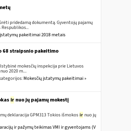
 metų
Žiūrėti pridedamą dokumentą. Gyventojų pajamų
Respublikos...
 įstatymų pakeitimai 2018 metais
 68 straipsnio pakeitimo
lstybinė mokesčių inspekcija prie Lietuvos
nuo 2020 m....
kategorijos:
Mokesčių įstatymų pakeitimai »
okas
ir
nuo jų pajamų mokestį
amų deklaracija GPM313 Tokios išmokos
ir
nuo jų
racijų ir pažymų teikimas VMI ir gyventojams (V