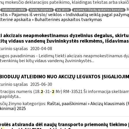
ų mokesčio deklaracijos pateikimo, klaidingas tekstas arba skaičiu
M
individuali veikla
klaidų taisymas
baį 18 str
pajamų ir išlaidų apskaitos žurnalas
tis » Pajamos iš verslo/ veiklos » Individualią veiklą pagal pažymą
terinė apskaita » Buhalterinės apskaitos tvarkymas
ti akcizais neapmokestinamus dyzelinius degalus, skirt
kitų vidaus vandenų žuvininkystės reikmėms, išdavimas
urinio sąrašas
2020-04-08
ugos pavadinimas - Leidimų tiekti akcizais neapmokestinamus dyze
tvenkinių bei kitų vidaus vandenų žuvininkystės...
BIODUJŲ ATLEIDIMO NUO AKCIZŲ LEGVATOS ĮSIGALIOJI
urinio sąrašas
2025-06-30
tracijos numeris (18.
2
-31-
2
Mr) RM-33521 Ši informacija skelbia
papildyta...
čių žinyno kategorijos:
Raštai, paaiškinimai » Akcizų klausimais (
kinimai) 2025
volės atsiranda dėl naujų transporto priemonių tiekimo 