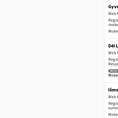
Gyve
Web t
Regis
mokes
Mokes
Dėl 
Web t
Regis
Respu
68 str.
Mokes
Išmo
Web t
Regis
sumok
Mokes