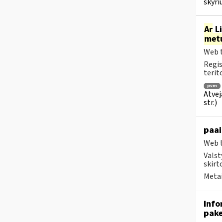
skyri
Ar
Li
met
Web t
Regis
terit
pvm
Atvej
str.)
paai
Web t
Valst
skirto
Metai
Info
pake