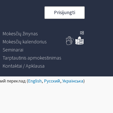
Prisijungti
Mokesčių žinynas
Mokesčių kalendorius
Seminarai
Tarptautinis apmokestinimas
Kontaktai / Apklausa
ний переклад (
English
,
Русский
,
Українська
)