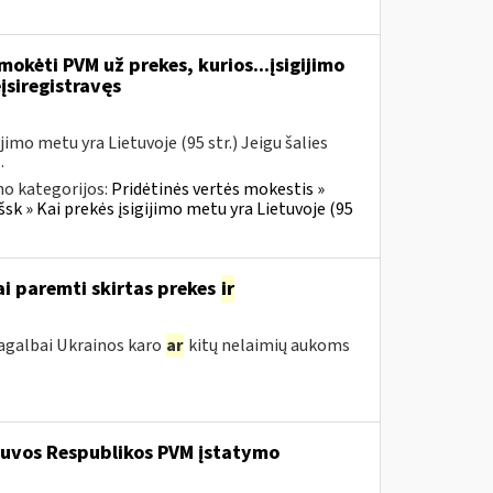
okėti PVM už prekes, kurios...įsigijimo
įsiregistravęs
imo metu yra Lietuvoje (95 str.) Jeigu šalies
.
no kategorijos:
Pridėtinės vertės mokestis »
šsk » Kai prekės įsigijimo metu yra Lietuvoje (95
ai paremti skirtas prekes
ir
pagalbai Ukrainos karo
ar
kitų nelaimių aukoms
etuvos Respublikos PVM įstatymo