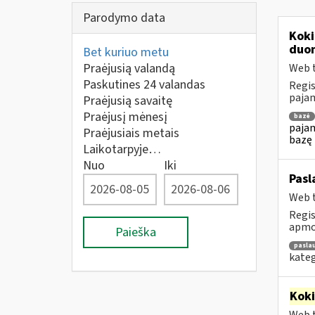
Parodymo data
Koki
duom
Bet kuriuo metu
Praėjusią valandą
Web t
Paskutines 24 valandas
Regis
pajam
Praėjusią savaitę
Praėjusį mėnesį
bazė
pajam
Praėjusiais metais
bazę 
Laikotarpyje…
Nuo
Iki
Pasl
Web t
Regis
apmok
Paieška
pasla
kateg
Kok