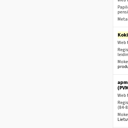
Web t
Papil
pensi
Metai
Kok
Web t
Regis
leidi
Mokes
produ
apmo
(PVM
Web t
Regis
(84-8
Mokes
Lietu