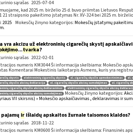
urinio sąrašas
2025-07-04
muojame, kad 2025 m. birželio 25 d. buvo priimtas Lietuvos Respub
1 21 straipsnio pakeitimo įstatymas Nr. XV-324 bei 2025 m. birželio 2
:
2025
Mokesčių žinyno kategorijos:
Mokesčių įstatymų pakeitima
m.
ą yra akcizų už elektroninių cigarečių skystį apskaičia
okėjimo
...
tvarka
?
urinio sąrašas
2022-02-01
tracijos numeris KM3044 Ši informacija skelbiama: Mokesčio apsk
tas Komentarai Mokestinis laikotarpis Asmens, kuris yra registruo
garečių skystis
elektroninių cigarečių skystis
el. cigarečių skysčio apmokestinimas
el.
garečių skysčio akcizų deklaracija
el. cigarečių skysčio akcizų sumokėjimas
el. cigarečių s
oninių cigarečių skysčio akcizų deklaravimas
elektroninių cigarečių skysčio akcizų deklaraci
Mokesčių žinyno kategorijos:
Akci
oninių cigarečių skysčio akcizų sumokėjimas
kyriaus VII skirsnis) » Mokesčio apskaičiavimas , deklaravimas ir s
p pajamų
ir
išlaidų apskaitos žurnale taisomos klaidos?
urinio sąrašas
2018-11-22
tracijos numeris KM0600 Ši informacija skelbiama: Finansinės aps