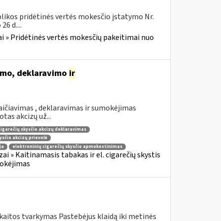
likos pridėtinės vertės mokesčio įstatymo Nr.
6 d....
i » Pridėtinės vertės mokesčių pakeitimai nuo
vimo, deklaravimo
ir
aičiavimas , deklaravimas ir sumokėjimas
tas akcizų už...
 cigarečių skysčio akcizų deklaravimas
kysčio akcizų prievolė
ja
elektroninių cigarečių skysčio apmokestinimas
zai » Kaitinamasis tabakas ir el. cigarečių skystis
umokėjimas
kaitos tvarkymas Pastebėjus klaidą iki metinės