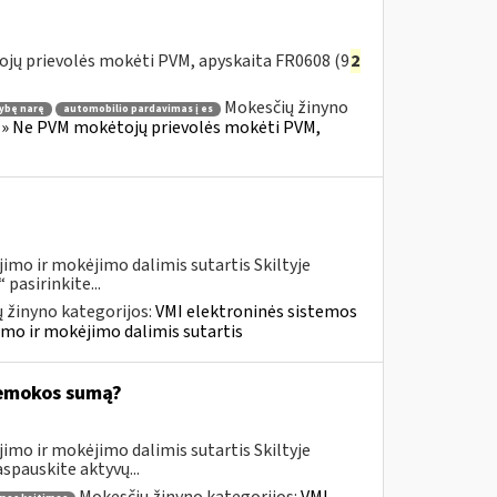
ojų prievolės mokėti PVM, apyskaita FR0608 (9
2
Mokesčių žinyno
tybę narę
automobilio pardavimas į es
s) » Ne PVM mokėtojų prievolės mokėti PVM,
imo ir mokėjimo dalimis sutartis Skiltyje
asirinkite...
 žinyno kategorijos:
VMI elektroninės sistemos
imo ir mokėjimo dalimis sutartis
riemokos sumą?
imo ir mokėjimo dalimis sutartis Skiltyje
pauskite aktyvų...