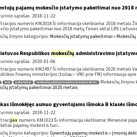
ntojų pajamų mokesčio įstatymo pakeitimai nuo 2018
urinio sąrašas
2018-11-22
tracijos numeris KM2018 Ši informacija skelbiama: 2018 metais 
čio įstatymo pakeitimai nuo 2018 metų Teises aktai LRS Lietuvos 
čių žinyno kategorijos:
Mokesčių įstatymų pakeitimai » Mokesčių
Lietuvos Respublikos
mokesčių
administravimo įstatymo
urinio sąrašas
2020-01-06
tracijos numeris KM2497 Ši informacija skelbiama: 2020 metais Va
blikos finansų ministerijos (toliau – VMI prie FM) informuoja apie 
Mokesčių žinyno 
maį
pakeitimai
mokesčių administravimo įstatymo 68 str.
čių įstatymų pakeitimai 2020 metais
kas išmokėjęs asmuo gyventojams išmoka B klasės išm
urinio sąrašas
2018-11-22
traci
jos
numeris KM1023 Ši informacija skelbiama: Mėnesinė paj
ėtas pajamų mokestis turi...
čių žinyno kategorijos:
Gyventojų pajamų mokestis » Įmonių dekla