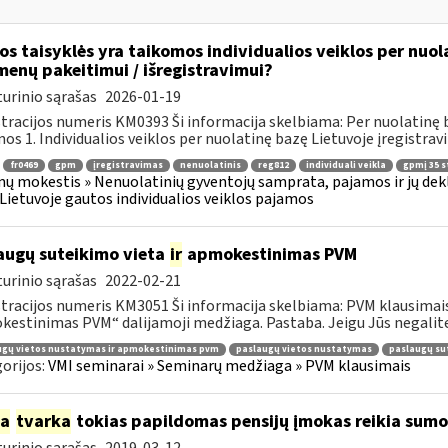
os taisyklės yra taikomos individualios veiklos per nuol
enų pakeitimui / išregistravimui?
urinio sąrašas
2026-01-19
tracijos numeris KM0393 Ši informacija skelbiama: Per nuolatinę b
os 1. Individualios veiklos per nuolatinę bazę Lietuvoje įregistravi
fr0469
gpm
įregistravimas
nenuolatinis
reg812
individuali veikla
gpmį 35 st
ų mokestis » Nenuolatinių gyventojų samprata, pajamos ir jų dek
Lietuvoje gautos individualios veiklos pajamos
augų suteikimo vieta
ir
apmokestinimas PVM
urinio sąrašas
2022-02-21
tracijos numeris KM3051 Ši informacija skelbiama: PVM klausimais
estinimas PVM“ dalijamoji medžiaga. Pastaba. Jeigu Jūs negalite 
ugų vietos nustatymas ir apmokestinimas pvm
paslaugų vietos nustatymas
paslaugų su
orijos:
VMI seminarai » Seminarų medžiaga » PVM klausimais
ia
tvarka
tokias papildomas pensijų įmokas reikia sumo