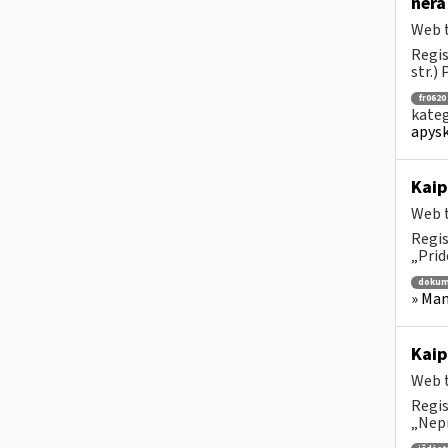
nėr
Web t
Regis
str.) 
fr0620
kateg
apysk
Kaip
Web t
Regis
„Prid
dokum
» Man
Kaip
Web t
Regis
„Nepr