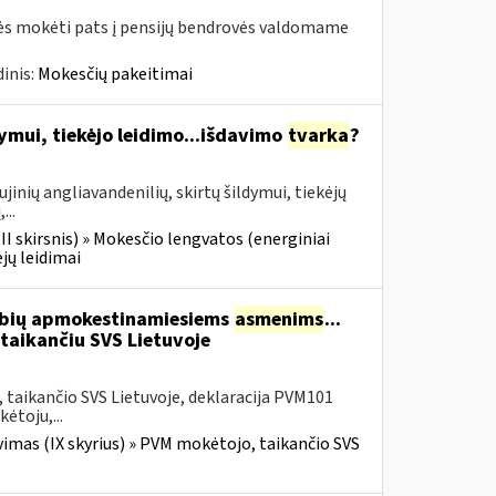
rės mokėti pats į pensijų bendrovės valdomame
inis:
Mokesčių pakeitimai
dymui, tiekėjo leidimo...išdavimo
tvarka
?
inių angliavandenilių, skirtų šildymui, tiekėjų
...
III skirsnis) » Mokesčio lengvatos (energiniai
ėjų leidimai
tybių apmokestinamiesiems
asmenims
...
 taikančiu SVS Lietuvoje
taikančio SVS Lietuvoje, deklaracija PVM101
ėtoju,...
imas (IX skyrius) » PVM mokėtojo, taikančio SVS