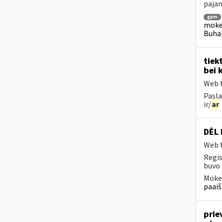
pajam
gpm
mokes
Buhal
tiek
bei 
Web t
Pasla
ir/
ar
DĖL 
Web t
Regis
buvo 
Mokes
paaiš
prie