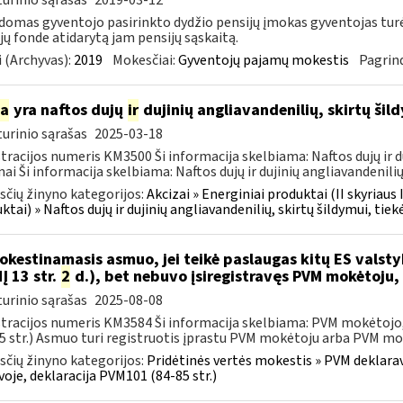
urinio sąrašas
2019-03-12
domas gyventojo pasirinkto dydžio pensijų įmokas gyventojas tu
jų fonde atidarytą jam pensijų sąskaitą.
 (Archyvas):
2019
Mokesčiai:
Gyventojų pajamų mokestis
Pagrind
ia
yra naftos dujų
ir
dujinių angliavandenilių, skirtų šil
urinio sąrašas
2025-03-18
tracijos numeris KM3500 Ši informacija skelbiama: Naftos dujų ir duj
mai Ši informacija skelbiama: Naftos dujų ir dujinių angliavandenilių,
čių žinyno kategorijos:
Akcizai » Energiniai produktai (II skyriaus 
ktai) » Naftos dujų ir dujinių angliavandenilių, skirtų šildymui, tiek
kestinamasis asmuo, jei teikė paslaugas kitų ES vals
Į 13 str.
2
d.), bet nebuvo įsiregistravęs PVM mokėtoju,
urinio sąrašas
2025-08-08
tracijos numeris KM3584 Ši informacija skelbiama: PVM mokėtojo, 
5 str.) Asmuo turi registruotis įprastu PVM mokėtoju arba PVM mok
čių žinyno kategorijos:
Pridėtinės vertės mokestis » PVM deklarav
voje, deklaracija PVM101 (84-85 str.)