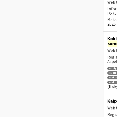
Web t
Infor
IX-75
Metai
2026 
Koki
sum
Web t
Regis
Aspek
el. ci
el. ci
elektr
elektr
(II s
Kai
Web t
Regis