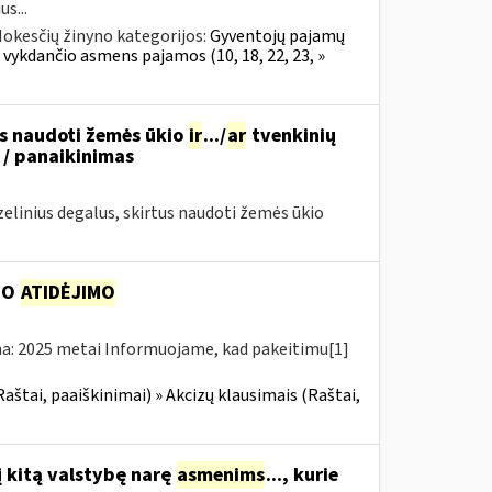
s...
okesčių žinyno kategorijos:
Gyventojų pajamų
 vykdančio asmens pajamos (10, 18, 22, 23, »
us naudoti žemės ūkio
ir
.../
ar
tvenkinių
 / panaikinimas
linius degalus, skirtus naudoti žemės ūkio
MO
ATIDĖJIMO
ma: 2025 metai Informuojame, kad pakeitimu[1]
Raštai, paaiškinimai) » Akcizų klausimais (Raštai,
į kitą valstybę narę
asmenims
..., kurie