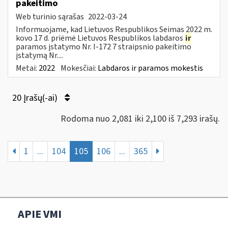
pakeitimo
Web turinio sąrašas
2022-03-24
Informuojame, kad Lietuvos Respublikos Seimas 2022 m.
kovo 17 d. priėmė Lietuvos Respublikos labdaros
ir
paramos įstatymo Nr. I-172 7 straipsnio pakeitimo
įstatymą Nr....
Metai:
2022
Mokesčiai:
Labdaros ir paramos mokestis
20 Įrašų(-ai)
Rodoma nuo 2,081 iki 2,100 iš 7,293 irašų.
1
...
104
105
106
...
365
APIE VMI