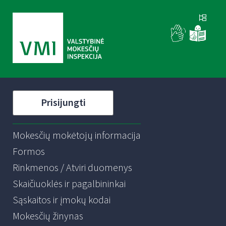
Prisijungti
Mokesčių mokėtojų informacija
Formos
Rinkmenos / Atviri duomenys
Skaičiuoklės ir pagalbininkai
Sąskaitos ir įmokų kodai
Mokesčių žinynas