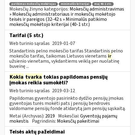
patikimas mokesčių mokėtojas
minimalūs kriterijai
maį 40-1 str.
Mokesčių žinyno kategorijos:
Mokesčių administravimas
» Mokesčių administratoriaus ir mokesčių mokėtojo
teisės ir pareigos (32-42 s » Minimalūs patikimo
mokesčių mokėtojo kriterijai (40-1 str.)
Tarifai (5 str.)
Web turinio sąrašas
2019-01-07
Standartinis pelno mokesčio tarifas Standartinis pelno
mokesčio tarifas, taikomas Lietuvos vienetams
ir
užsienio vienetams, vykdantiems veiklą per nuolatinę
buveinę ...
Kokia
tvarka
tokias papildomas pensijų
įmokas reikia sumokėti?
Web turinio sąrašas
2019-03-12
Papildomas gyventojo pasirinkto dydžio pensijų įmokas
gyventojas turės mokėti pats į pensijų bendrovės
valdomame pensijų fonde atidarytą jam pensijų sąskaitą.
Metai (Archyvas):
2019
Mokesčiai:
Gyventojų pajamų
mokestis
Pagrindinis:
Mokesčių pakeitimai
Teisės aktų pažeidimai