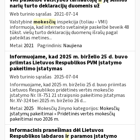
narių turto deklaracijų duomenis už
Web turinio sąrašas
2021-07-14
Valstybinė
mokesčių
inspekcija (toliau – VMI)
informuoja, kad interneto svetainėje paskelbė beveik 48
tūkst. viešų turto deklaracijų duomenų išrašų pagal
pateiktas metines...
Metai:
2021
Pagrindinis:
Naujiena
Informuojame, kad 2025 m. birželio 25 d. buvo
priimtas Lietuvos Respublikos PVM įstatymo
pakeitimo įstatymas
Web turinio sąrašas
2025-07-04
Informuojame, kad 2025 m. birželio 25 d. buvo priimtas
Lietuvos Respublikos pridėtinės vertės mokesčio
įstatymo Nr. IX-751 21 straipsnio pakeitimo įstatymas
Nr. XV-324 bei 2025 m. birželio 26 d....
Metai:
2025
Mokesčių žinyno kategorijos:
Mokesčių
įstatymų pakeitimai » Pridėtinės vertės mokesčių
pakeitimai nuo 2026 m.
Informacinis pranešimas dėl Lietuvos
Respublikos labdaros
ir
paramos įstatymo