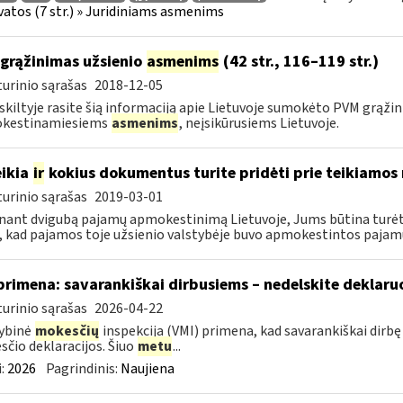
atos (7 str.) » Juridiniams asmenims
grąžinimas užsienio
asmenims
(42 str., 116–119 str.)
urinio sąrašas
2018-12-05
 skiltyje rasite šią informaciją apie Lietuvoje sumokėto PVM grąžin
kestinamiesiems
asmenims
, neįsikūrusiems Lietuvoje.
ikia
ir
kokius dokumentus turite pridėti prie teikiamo
urinio sąrašas
2019-03-01
nant dvigubą pajamų apmokestinimą Lietuvoje, Jums būtina turėti 
, kad pajamos toje užsienio valstybėje buvo apmokestintos pajamų
primena: savarankiškai dirbusiems – nedelskite deklaru
urinio sąrašas
2026-04-22
ybinė
mokesčių
inspekcija (VMI) primena, kad savarankiškai dirb
čio deklaracijos. Šiuo
metu
...
:
2026
Pagrindinis:
Naujiena