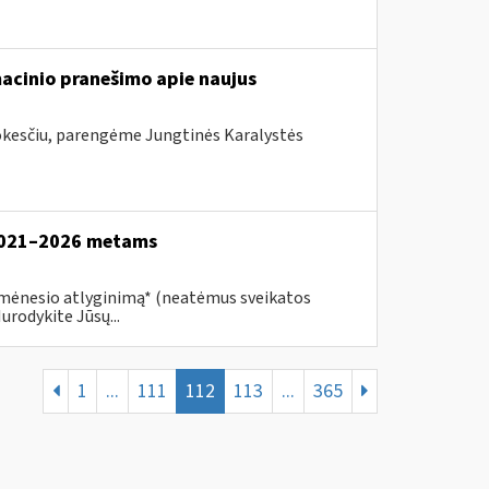
acinio pranešimo apie naujus
mokesčiu, parengėme Jungtinės Karalystės
2021–2026 metams
 mėnesio atlyginimą* (neatėmus sveikatos
rodykite Jūsų...
1
...
111
112
113
...
365