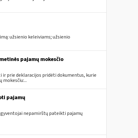
imą: užsienio keleiviams; užsienio
s metinės pajamų mokesčio
ir prie deklaracijos pridėti dokumentus, kurie
 mokesčiu:...
oti pajamų
ę gyventojai nepamirštų pateikti pajamų