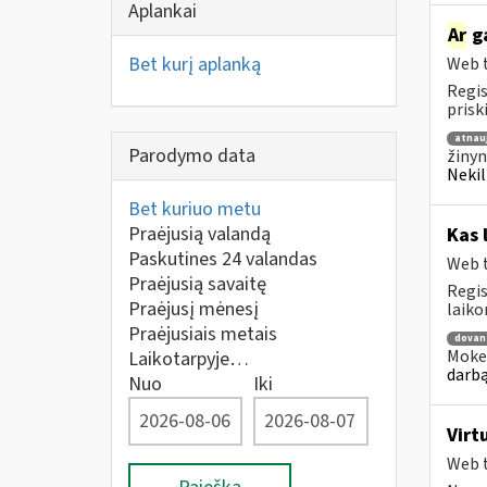
Aplankai
Ar
ga
Bet kurį aplanką
Web t
Regis
prisk
atnau
Parodymo data
žinyn
Nekil
Bet kuriuo metu
Praėjusią valandą
Kas 
Paskutines 24 valandas
Web t
Praėjusią savaitę
Regis
Praėjusį mėnesį
laiko
Praėjusiais metais
dovan
Mokes
Laikotarpyje…
darbą
Nuo
Iki
Virt
Web t