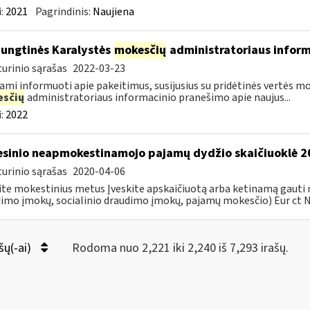
:
2021
Pagrindinis:
Naujiena
Jungtinės Karalystės
mokesčių
administratoriaus inform
urinio sąrašas
2022-03-23
ami informuoti apie pakeitimus, susijusius su pridėtinės vertės 
sčių
administratoriaus informacinio pranešimo apie naujus...
:
2022
sinio neapmokestinamojo pajamų dydžio skaičiuoklė 
urinio sąrašas
2020-04-06
ite mokestinius metus Įveskite apskaičiuotą arba ketinamą gauti
imo įmokų, socialinio draudimo įmokų, pajamų mokesčio) Eur ct Nu
šų(-ai)
Rodoma nuo 2,221 iki 2,240 iš 7,293 irašų.