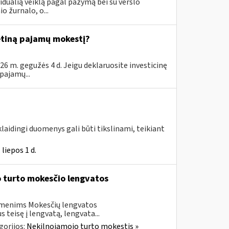
ualią veiklą pagal pažymą bei su verslo
o žurnalo, o...
ėtiną pajamų mokestį?
6 m. gegužės 4 d. Jeigu deklaruosite investicinę
pajamų...
klaidingi duomenys gali būti tikslinami, teikiant
liepos 1 d.
 turto mokesčio lengvatos
asmenims Mokesčių lengvatos
teisę į lengvatą, lengvata...
gorijos:
Nekilnojamojo turto mokestis »