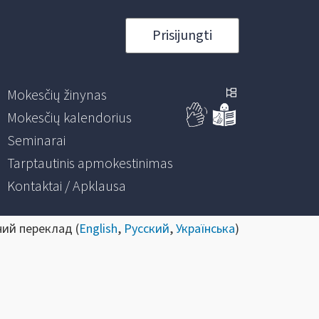
Prisijungti
Mokesčių žinynas
Mokesčių kalendorius
Seminarai
Tarptautinis apmokestinimas
Kontaktai / Apklausa
ний переклад (
English
,
Русский
,
Українська
)