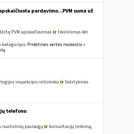
 apskaičiuota pardavimo...PVM suma už
udžetą PVM apskaičiavimas
ir
tikslinimas dėl
 kategorijos:
Pridėtinės vertės mokestis »
olų
logijos inspekcijos viršininko
ir
Valstybinės
jų telefonu
us nuotolinių paslaugų
ir
konsultacijų teikimą,