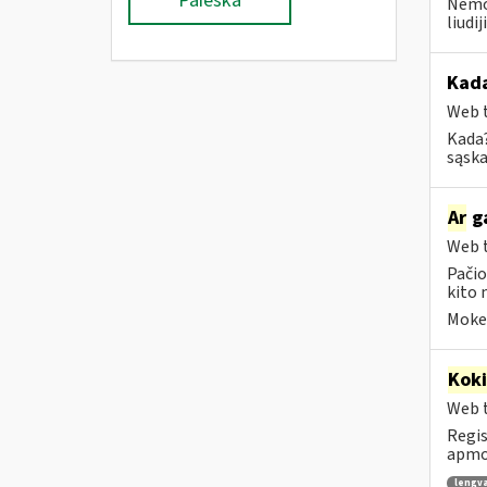
Paieška
Nemok
liudi
Kad
Web t
Kada?
sąska
Ar
ga
Web t
Pačio
kito 
Mokes
Kok
Web t
Regis
apmok
lengv