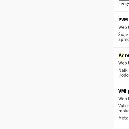
Lengv
PVM 
Web t
Šioje
apmo
Ar
re
Web t
Naiki
įrodo
VMI 
Web t
Valst
mokes
Metai