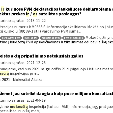
p
ir
kuriuose PVM deklaracijos laukeliuose deklaruojama
ektas prekes
ir
/
ar
suteiktas paslaugas?
urinio sąrašas
2018-11-22
tracijos numeris KM0665 Ši informacija skelbiama: Mokėtino į bi
tiškų skolų (89; 89-1 str.) Pardavimo PVM suma...
Mokesčių žinyno
pardavimo pvm
pvmį 89 str
mokėtinas pvm
pvm deklaracija
ino į biudžetą PVM apskaičiavimas ir tikslinimas dėl beviltiškų sk
teisės aktų pripažinimo netekusiais galios
urinio sąrašas
2021-12-28
muojame, kad nuo 2021 m. gruodžio 21 d. įsigaliojo Lietuvos metro
sčių
inspekcijos prie...
:
2021
Mokesčiai:
Akcizai
šiemet jau suteikė daugiau kaip puse milijono konsultaci
urinio sąrašas
2021-04-19
ybinė
mokesčių
inspekcija (toliau – VMI) informuoja, jog, pratęs
pecialistai nuo šių metų...