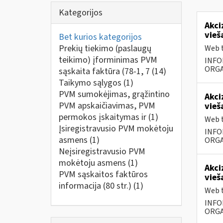
Kategorijos
Akci
vieš
Bet kurios kategorijos
Prekių tiekimo (paslaugų
Web t
teikimo) įforminimas PVM
INFO
ORGA
sąskaita faktūra (78-1, 7
(14)
Taikymo sąlygos
(1)
PVM sumokėjimas, grąžintino
Akci
PVM apskaičiavimas, PVM
vieš
permokos įskaitymas ir
(1)
Web t
Įsiregistravusio PVM mokėtoju
INFO
asmens
(1)
ORGA
Neįsiregistravusio PVM
mokėtoju asmens
(1)
Akci
PVM sąskaitos faktūros
vieš
informacija (80 str.)
(1)
Web t
INFO
ORGA