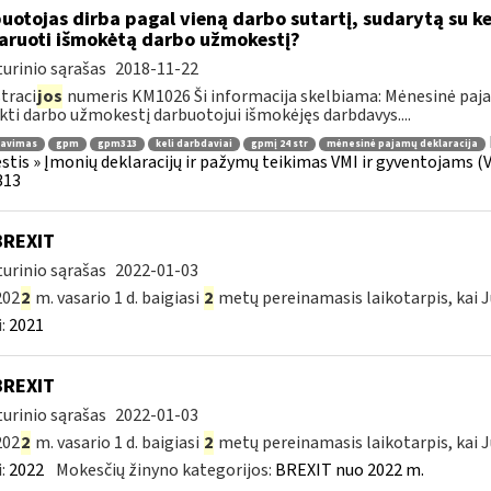
uotojas dirba pagal vieną darbo sutartį, sudarytą su ke
aruoti išmokėtą darbo užmokestį?
urinio sąrašas
2018-11-22
traci
jos
numeris KM1026 Ši informacija skelbiama: Mėnesinė paja
kti darbo užmokestį darbuotojui išmokėjęs darbdavys....
ravimas
gpm
gpm313
keli darbdaviai
gpmį 24 str
mėnesinė pajamų deklaracija
tis » Įmonių deklaracijų ir pažymų teikimas VMI ir gyventojams (V
13
BREXIT
urinio sąrašas
2022-01-03
202
2
m. vasario 1 d. baigiasi
2
metų pereinamasis laikotarpis, kai J
:
2021
BREXIT
urinio sąrašas
2022-01-03
202
2
m. vasario 1 d. baigiasi
2
metų pereinamasis laikotarpis, kai J
:
2022
Mokesčių žinyno kategorijos:
BREXIT nuo 2022 m.