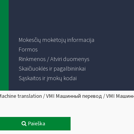
Mokesčių mokėtojų informacija
Formos
Rinkmenos / Atviri duomenys
Skaičiuoklės ir pagalbininkai
Sąskaitos ir įmokų kodai
Machine translation / VMI Машинный перевод / VMI Машин
Paieška