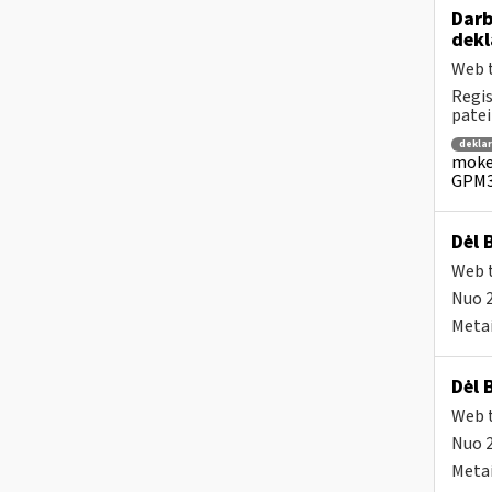
Darb
dekl
Web t
Regis
patei
dekla
mokes
GPM3
Dėl 
Web t
Nuo 
Metai
Dėl 
Web t
Nuo 
Metai