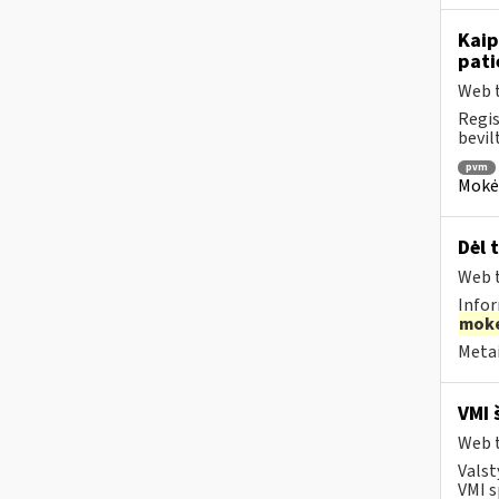
Kai
pati
Web t
Regis
bevil
pvm
Mokėt
Dėl 
Web t
Infor
moke
Metai
VMI 
Web t
Valst
VMI s