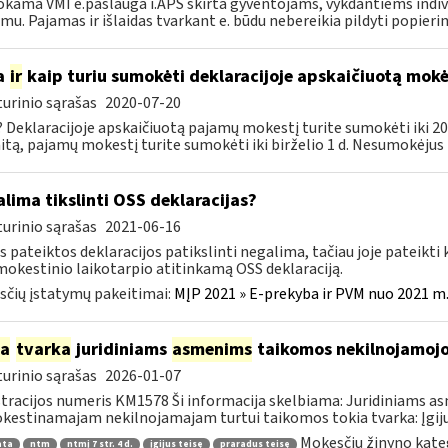
ama VMI e.paslauga i.APS skirta gyventojams, vykdantiems individ
jimu. Pajamas ir išlaidas tvarkant e. būdu nebereikia pildyti popierini
a
ir
kaip turiu sumokėti deklaracijoje apskaičiuotą mok
urinio sąrašas
2020-07-20
 Deklaracijoje apskaičiuotą pajamų mokestį turite sumokėti iki 202
itą, pajamų mokestį turite sumokėti iki birželio 1 d. Nesumokėjus 
lima tikslinti OSS deklaracijas?
urinio sąrašas
2021-06-16
s pateiktos deklaracijos patikslinti negalima, tačiau joje pateikti 
mokestinio laikotarpio atitinkamą OSS deklaraciją.
čių įstatymų pakeitimai:
MĮP 2021 » E-prekyba ir PVM nuo 2021 m. 
ia
tvarka
juridiniams
asmenims
taikomos nekilnojamojo
urinio sąrašas
2026-01-07
tracijos numeris KM1578 Ši informacija skelbiama: Juridiniams 
estinamajam nekilnojamajam turtui taikomos tokia tvarka: Įgijus 
Mokesčių žinyno kate
ata
ntm
ntmį 7 str. 4 d.
įgijus teisę
praradus teisę