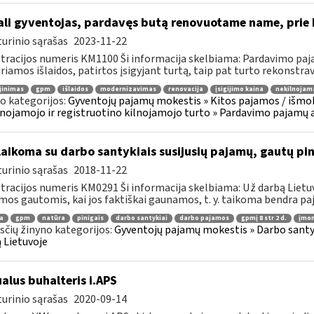
li gyventojas, pardavęs butą renovuotame name, prie bu
urinio sąrašas
2023-11-22
tracijos numeris KM1100 Ši informacija skelbiama: Pardavimo paja
iriamos išlaidos, patirtos įsigyjant turtą, taip pat turto rekonstravi
jinimas
gpm
išlaidos
modernizavimas
renovacija
įsigijimo kaina
nekilnojam
o kategorijos:
Gyventojų pajamų mokestis » Kitos pajamos / išmok
nojamojo ir registruotino kilnojamojo turto » Pardavimo pajamų 
laikoma su darbo santykiais susijusių pajamų, gautų p
urinio sąrašas
2018-11-22
tracijos numeris KM0291 Ši informacija skelbiama: Už darbą Lietuv
mos gautomis, kai jos faktiškai gaunamos, t. y. taikoma bendra paj
a
gpm
natūra
pinigais
darbo santykiai
darbo pajamos
gpmį 8 str 2 d.
įmon
čių žinyno kategorijos:
Gyventojų pajamų mokestis » Darbo santyk
 Lietuvoje
ualus buhalteris i.APS
urinio sąrašas
2020-09-14