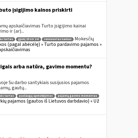
to įsigijimo kainos priskirti
mų apskaičiavimas Turto įsigijimo kainai
mo ir (ar)...
Mokesčių
as turtas
gpmį 19 str 2 d
renovuotas namas
os (pagal abėcėlę) » Turto pardavimo pajamos »
apskaičiavimas
inigais arba natūra, gavimo momentu?
oje Su darbo santykiais susijusios pajamos
amų, gautų...
ės turtas
paslaugų apmokėjimas
pajamų gavimo momentas
ių pajamos (gautos iš Lietuvos darbdavio) » Už