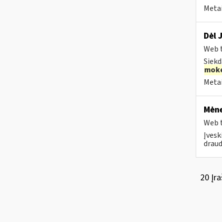
Metai
Dėl 
Web t
Siekd
moke
Metai
Mėne
Web t
Įvesk
draud
20 Įra