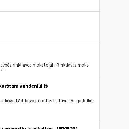
lstybės rinkliavos mokėtojai - Rinkliavas moka
...
karštam vandeniui iš
m. kovo 17 d. buvo priimtas Lietuvos Respublikos
ų operacijų ataskaitos...(FR0528)