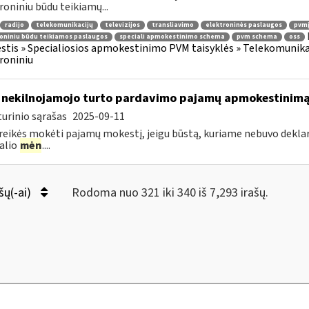
roniniu būdu teikiamų...
radijo
telekomunikacijų
televizijos
transliavimo
elektroninės paslaugos
pvmį
oniniu būdu teikiamos paslaugos
speciali apmokestinimo schema
pvm schema
oss
tis » Specialiosios apmokestinimo PVM taisyklės » Telekomunikacijų
roniniu
 nekilnojamojo turto pardavimo pajamų apmokestinim
urinio sąrašas
2025-09-11
reikės mokėti pajamų mokestį, jeigu būstą, kuriame nebuvo deklaru
alio
mėn
....
šų(-ai)
Rodoma nuo 321 iki 340 iš 7,293 irašų.