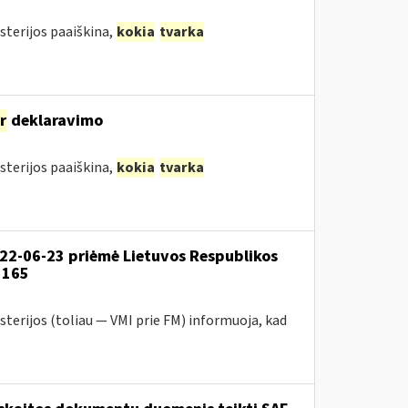
sterijos paaiškina,
kokia
tvarka
ir
deklaravimo
sterijos paaiškina,
kokia
tvarka
022-06-23 priėmė Lietuvos Respublikos
1165
sterijos (toliau — VMI prie FM) informuoja, kad