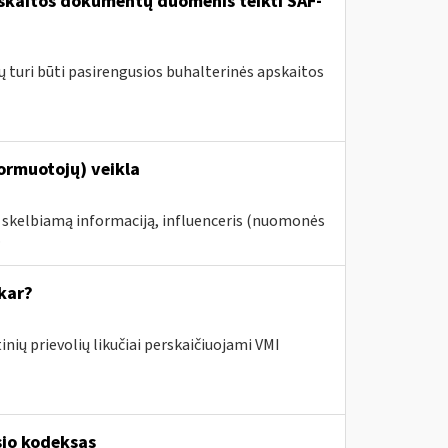
pskaitos dokumentų duomenis teikti SAF-
ų turi būti pasirengusios buhalterinės apskaitos
formuotojų) veikla
e skelbiamą informaciją, influenceris (nuomonės
.
kar?
nių prievolių likučiai perskaičiuojami VMI
sio kodeksas