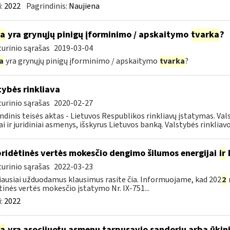
:
2022
Pagrindinis:
Naujiena
ia
yra grynųjų pinigų įforminimo / apskaitymo
tvarka
?
urinio sąrašas
2019-03-04
a
yra grynųjų pinigų įforminimo / apskaitymo
tvarka
?
tybės rinkliava
urinio sąrašas
2020-02-27
ndinis teisės aktas - Lietuvos Respublikos rinkliavų įstatymas. Va
iai ir juridiniai asmenys, išskyrus Lietuvos banką. Valstybės rinkliavos
pridėtinės vertės mokesčio dengimo šilumos energijai
ir
urinio sąrašas
2022-03-23
ausiai užduodamus klausimus rasite čia. Informuojame, kad 202
2
tinės vertės mokesčio įstatymo Nr. IX-751...
:
2022
ia
yra asocijuotų asmenų tarpusavio sandorių arba ūkini