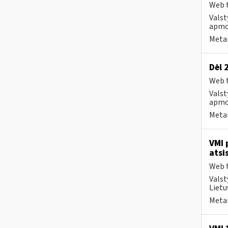
Web t
Valst
apmo
Metai
Dėl 
Web t
Valst
apmo
Metai
VMI 
atsi
Web t
Valst
Lietu
Metai