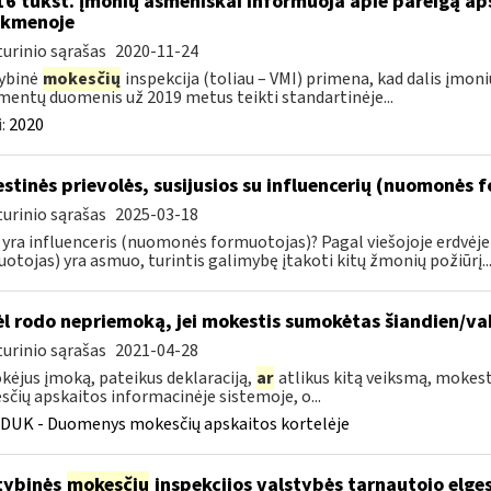
16 tūkst. įmonių asmeniškai informuoja apie pareigą a
nkmenoje
urinio sąrašas
2020-11-24
ybinė
mokesčių
inspekcija (toliau – VMI) primena, kad dalis įmoni
entų duomenis už 2019 metus teikti standartinėje...
:
2020
stinės prievolės, susijusios su influencerių (nuomonės 
urinio sąrašas
2025-03-18
 yra influenceris (nuomonės formuotojas)? Pagal viešojoje erdvėj
otojas) yra asmuo, turintis galimybę įtakoti kitų žmonių požiūrį..
l rodo nepriemoką, jei mokestis sumokėtas šiandien/va
urinio sąrašas
2021-04-28
ėjus įmoką, pateikus deklaraciją,
ar
atlikus kitą veiksmą, mokesti
čių apskaitos informacinėje sistemoje, o...
DUK - Duomenys mokesčių apskaitos kortelėje
tybinės
mokesčių
inspekcijos valstybės tarnautojo elge