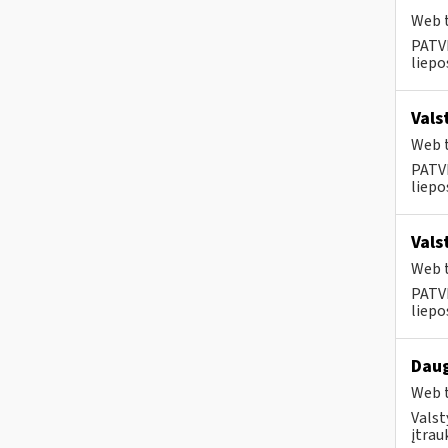
Web t
PATVI
liepos
Vals
Web t
PATVI
liepos
Vals
Web t
PATVI
liepos
Daug
Web t
Valst
įtrau