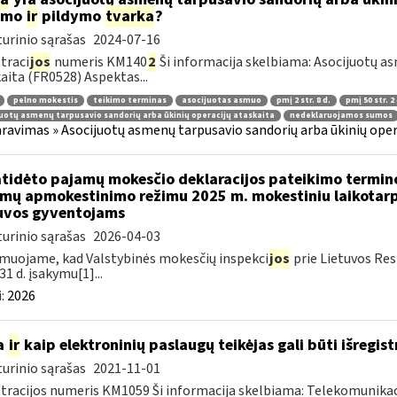
kimo
ir
pildymo
tvarka
?
urinio sąrašas
2024-07-16
traci
jos
numeris KM140
2
Ši informacija skelbiama: Asocijuotų as
aita (FR0528) Aspektas...
pelno mokestis
teikimo terminas
asocijuotas asmuo
pmį 2 str. 8 d.
pmį 50 str. 2 
uotų asmenų tarpusavio sandorių arba ūkinių operacijų ataskaita
nedeklaruojamos sumos
ravimas » Asocijuotų asmenų tarpusavio sandorių arba ūkinių oper
atidėto pajamų mokesčio deklaracijos pateikimo termin
mų apmokestinimo režimu 2025 m. mokestiniu laikotarp
uvos gyventojams
urinio sąrašas
2026-04-03
muojame, kad Valstybinės mokesčių inspekci
jos
prie Lietuvos Res
31 d. įsakymu[1]...
:
2026
a
ir
kaip elektroninių paslaugų teikėjas gali būti išregist
urinio sąrašas
2021-11-01
tracijos numeris KM1059 Ši informacija skelbiama: Telekomunikaci