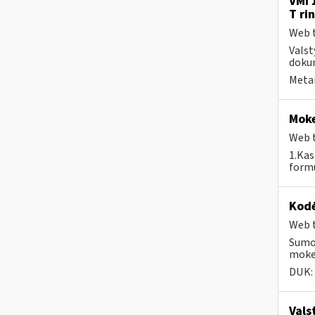
VMI 
T ri
Web t
Valst
dokum
Metai
Moke
Web t
1.Kas
formu
Kodė
Web t
Sumok
mokes
DUK:
Vals