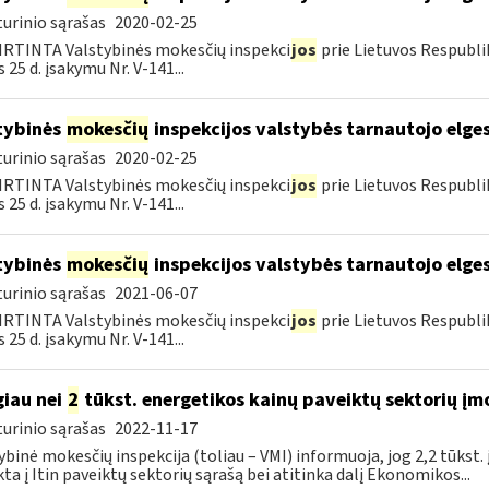
urinio sąrašas
2020-02-25
RTINTA Valstybinės mokesčių inspekci
jos
prie Lietuvos Respubli
 25 d. įsakymu Nr. V-141...
tybinės
mokesčių
inspekcijos valstybės tarnautojo elge
urinio sąrašas
2020-02-25
RTINTA Valstybinės mokesčių inspekci
jos
prie Lietuvos Respubli
 25 d. įsakymu Nr. V-141...
tybinės
mokesčių
inspekcijos valstybės tarnautojo elge
urinio sąrašas
2021-06-07
RTINTA Valstybinės mokesčių inspekci
jos
prie Lietuvos Respubli
 25 d. įsakymu Nr. V-141...
iau nei
2
tūkst. energetikos kainų paveiktų sektorių įm
urinio sąrašas
2022-11-17
ybinė mokesčių inspekcija (toliau – VMI) informuoja, jog 2,2 tūkst
kta į Itin paveiktų sektorių sąrašą bei atitinka dalį Ekonomikos...