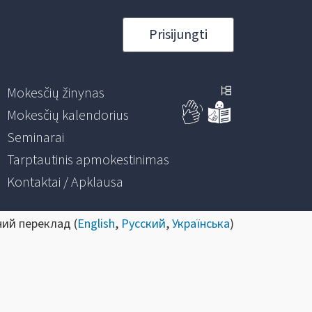
Prisijungti
Mokesčių žinynas
Mokesčių kalendorius
Seminarai
Tarptautinis apmokestinimas
Kontaktai / Apklausa
ний переклад (
English
,
Русский
,
Українська
)