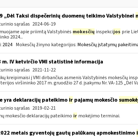
9 „Dėl Taksi dispečerinių duomenų teikimo Valstybinei
urinio sąrašas
2024-06-19
muojame apie priimtą Valstybinės
mokesčių
inspekci
jos
prie Lie
inko 2024...
:
2024
Mokesčių žinyno kategorijos:
Mokesčių įstatymų pakeitima
 m. IV ketvirčio VMI statistinė informacija
urinio sąrašas
2021-11-22
ikų kreipimaisi į VMI dirbančius asmenis Valstybinės mokesčių insp
terijos viršininko 2017 m. gruodžio 27 d. įsakymu Nr. VA-125 „Dėl Va
e yra deklaracijų pateikimo
ir
pajamų mokesčio
sumokė
urinio sąrašas
2019-02-21
ų mokesčio deklaracijų pateikimo
ir
mokėjimo terminai.
2022 metais gyventojų gautų palūkanų apmokestinimo