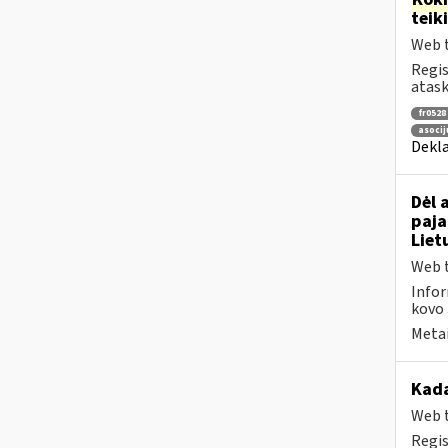
tei
Web t
Regis
atask
fr0528
asocij
Dekla
Dėl 
paja
Liet
Web t
Infor
kovo 
Metai
Kad
Web t
Regis