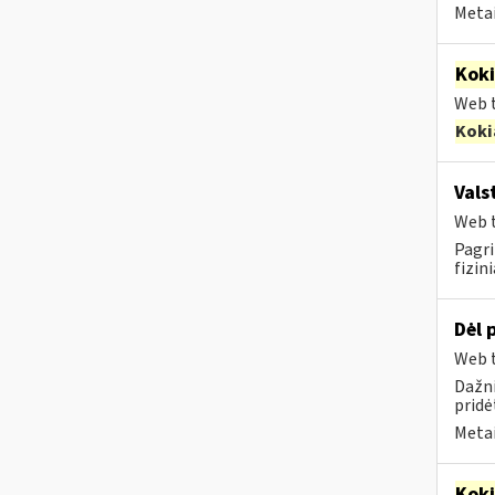
Metai
Kok
Web t
Koki
Vals
Web t
Pagri
fizin
Dėl 
Web t
Dažni
pridė
Metai
Kok