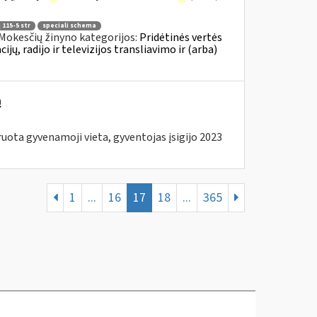
 115-5 str
speciali schema
Mokesčių žinyno kategorijos:
Pridėtinės vertės
, radijo ir televizijos transliavimo ir (arba)
ą
ota gyvenamoji vieta, gyventojas įsigijo 2023
1
...
16
17
18
...
365