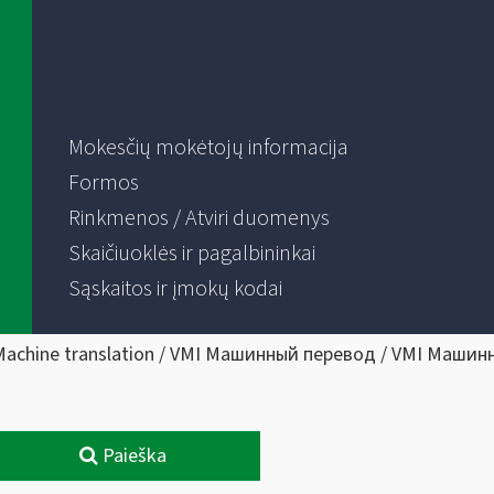
Mokesčių mokėtojų informacija
Formos
Rinkmenos / Atviri duomenys
Skaičiuoklės ir pagalbininkai
Sąskaitos ir įmokų kodai
Machine translation / VMI Машинный перевод / VMI Машин
Paieška