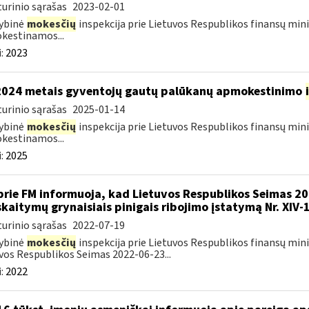
urinio sąrašas
2023-02-01
ybinė
mokesčių
inspekcija prie Lietuvos Respublikos finansų mini
kestinamos...
:
2023
2024 metais gyventojų gautų palūkanų apmokestinimo
urinio sąrašas
2025-01-14
ybinė
mokesčių
inspekcija prie Lietuvos Respublikos finansų mini
kestinamos...
:
2025
prie FM informuoja, kad Lietuvos Respublikos Seimas 2
skaitymų grynaisiais pinigais ribojimo įstatymą Nr. XIV-
urinio sąrašas
2022-07-19
ybinė
mokesčių
inspekcija prie Lietuvos Respublikos finansų mini
vos Respublikos Seimas 2022-06-23...
:
2022