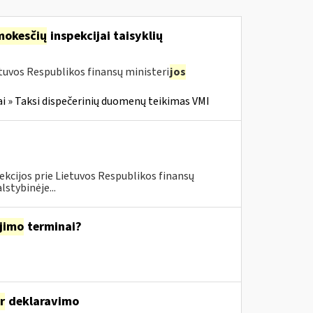
mokesčių
inspekcijai taisyklių
tuvos Respublikos finansų ministeri
jos
i » Taksi dispečerinių duomenų teikimas VMI
ekcijos prie Lietuvos Respublikos finansų
lstybinėje...
jimo
terminai?
ir
deklaravimo