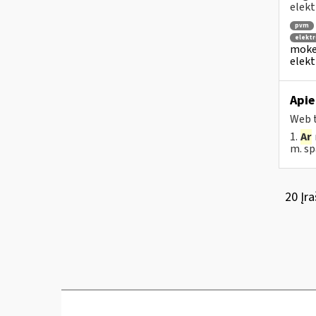
elekt
pvm
elektr
mokes
elekt
Apie
Web t
1.
Ar
m. sp
20 Įra