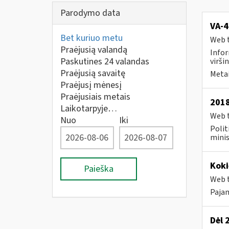
Parodymo data
VA-4
Bet kuriuo metu
Web t
Praėjusią valandą
Infor
Paskutines 24 valandas
viršin
Praėjusią savaitę
Metai
Praėjusį mėnesį
Praėjusiais metais
2018
Laikotarpyje…
Web t
Nuo
Iki
Polit
minis
Koki
Paieška
Web t
Pajam
Dėl 