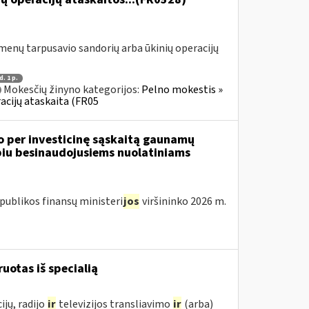
menų tarpusavio sandorių arba ūkinių operacijų
d. 1 p.
Mokesčių žinyno kategorijos:
Pelno mokestis »
acijų ataskaita (FR05
o per investicinę sąskaitą gaunamų
iu besinaudojusiems nuolatiniams
publikos finansų ministeri
jos
viršininko 2026 m.
ruotas iš specialią
jų, radijo
ir
televizijos transliavimo
ir
(arba)