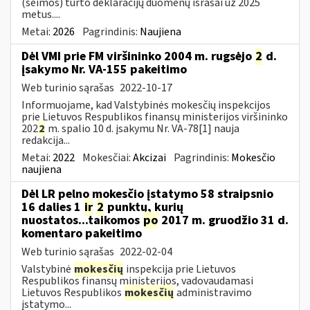
(šeimos) turto deklaracijų duomenų išrašai už 2025
metus....
Metai:
2026
Pagrindinis:
Naujiena
Dėl VMI prie FM viršininko 2004 m. rugsėjo
2
d.
įsakymo Nr. VA-155 pakeitimo
Web turinio sąrašas
2022-10-17
Informuojame, kad Valstybinės mokesčių inspekcijos
prie Lietuvos Respublikos finansų ministerijos viršininko
202
2
m. spalio 10 d. įsakymu Nr. VA-78[1] nauja
redakcija...
Metai:
2022
Mokesčiai:
Akcizai
Pagrindinis:
Mokesčio
naujiena
Dėl LR pelno mokesčio įstatymo 58 straipsnio
16 dalies 1
ir
2
punktų, kurių
nuostatos...taikomos
po
2017 m. gruodžio 31 d.
komentaro pakeitimo
Web turinio sąrašas
2022-02-04
Valstybinė
mokesčių
inspekcija prie Lietuvos
Respublikos finansų ministerijos, vadovaudamasi
Lietuvos Respublikos
mokesčių
administravimo
įstatymo...