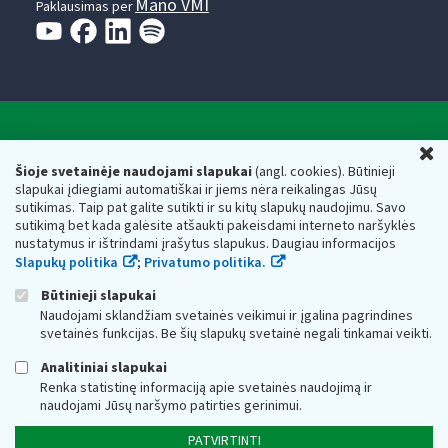
Mano VMI
Paklausimas per
Valstybinė mokesčių inspekcija prie Lietuvos
U
Respublikos finansų ministerijos
Šioje svetainėje naudojami slapukai
(angl. cookies). Būtinieji
slapukai įdiegiami automatiškai ir jiems nėra reikalingas Jūsų
Biudžetinė įstaiga. Juridinio asmens kodas — 188659752,
sutikimas. Taip pat galite sutikti ir su kitų slapukų naudojimu. Savo
adresas: Vasario 16-osios g. 14, 01107 Vilnius, Lietuva, el.paštas:
sutikimą bet kada galėsite atšaukti pakeisdami interneto naršyklės
vmi@vmi.lt
, E. pristatymo dėžutės adresas 188659752
nustatymus ir ištrindami įrašytus slapukus. Daugiau informacijos
Duomenys apie Valstybinę mokesčių inspekciją prie Lietuvos
Slapukų politika
;
Privatumo politika.
Respublikos finansų ministerijos kaupiami ir saugomi Juridinių
asmenų registre
Būtinieji slapukai
Naudojami sklandžiam svetainės veikimui ir įgalina pagrindines
svetainės funkcijas. Be šių slapukų svetainė negali tinkamai veikti.
Analitiniai slapukai
Renka statistinę informaciją apie svetainės naudojimą ir
naudojami Jūsų naršymo patirties gerinimui.
PATVIRTINTI