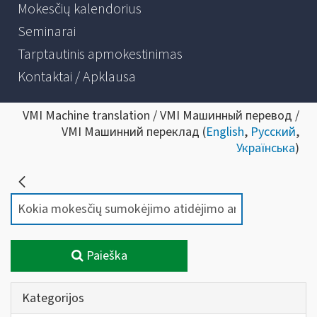
Mokesčių kalendorius
Seminarai
Tarptautinis apmokestinimas
Kontaktai / Apklausa
VMI Machine translation / VMI Машинный перевод /
VMI Машинний переклад (
English
,
Русский
,
Українська
)
Paieška
Kategorijos