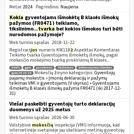
Metai:
2024
Pagrindinis:
Naujiena
Kokia
gyventojams išmokėtų B klasės išmokų
pažymos (FR0471) teikiamo,
tikslinimo...
tvarka
bei kokios išmokos turi būti
nurodomos pažymoje?
Web turinio sąrašas
2018-11-22
Registraci
jos
numeris KM118
2
Aspektas Komentaras
Teikimo tvarka Gyventojams išmokėtų išmokų, pagal
mokesčio mokėjimo tvarką priskiriamų B klasės...
fr0471
gpm
pateikimas
tikslinimas
deklaruojamos išmokos
Mokesčių žinyno kategorijos:
Gyventojų
gpmį 33 str 2 d
pajamų mokestis » Įmonių deklaracijų ir pažymų
teikimas VMI ir gyventojams (V skyrius) » Gyventojams
išmokėtų B klasės išmokų pažyma FR0471 (iki 2017-12-
31)
Viešai paskelbti gyventojų turto deklaracijų
duomenys už 2025 metus
Web turinio sąrašas
2026-06-30
Valstybinė
mokesčių
inspekcija (VMI) informuoja, kad
internetinėje svetainėje jau skelbiami metinių gyventojų