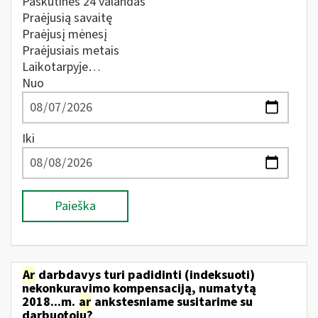
Paskutines 24 valandas
Praėjusią savaitę
Praėjusį mėnesį
Praėjusiais metais
Laikotarpyje…
Nuo
Iki
Paieška
Ar
darbdavys turi padidinti (indeksuoti)
nekonkuravimo kompensaciją, numatytą
2018...m.
ar
ankstesniame susitarime su
darbuotoju?