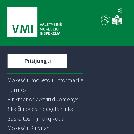
Prisijungti
Mokesčių mokėtojų informacija
Formos
Rinkmenos / Atviri duomenys
Skaičiuoklės ir pagalbininkai
Sąskaitos ir įmokų kodai
Mokesčių žinynas