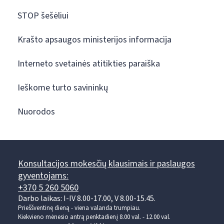
STOP šešėliui
Krašto apsaugos ministerijos informacija
Interneto svetainės atitikties paraiška
Ieškome turto savininkų
Nuorodos
Konsultacijos mokesčių klausimais ir paslaugos
gyventojams:
+370 5 260 5060
Darbo laikas: I-IV 8.00-17.00, V 8.00-15.45.
Prieššventinę dieną - viena valanda trumpiau.
Kiekvieno mėnesio antrą penktadienį 8.00 val. - 12.00 val.