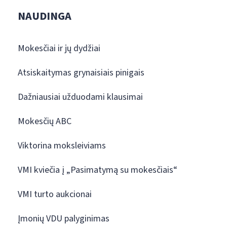
NAUDINGA
Mokesčiai ir jų dydžiai
Atsiskaitymas grynaisiais pinigais
Dažniausiai užduodami klausimai
Mokesčių ABC
Viktorina moksleiviams
VMI kviečia į „Pasimatymą su mokesčiais“
VMI turto aukcionai
Įmonių VDU palyginimas