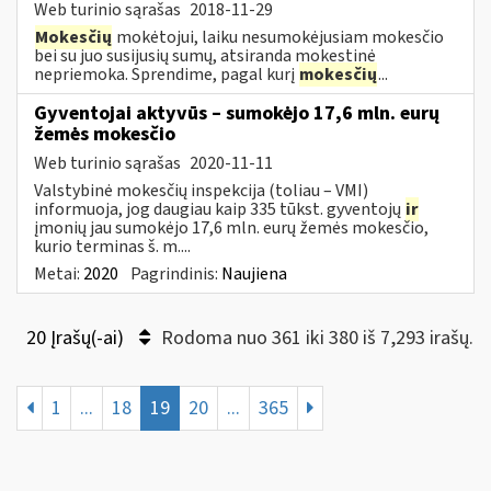
Web turinio sąrašas
2018-11-29
Mokesčių
mokėtojui, laiku nesumokėjusiam mokesčio
bei su juo susijusių sumų, atsiranda mokestinė
nepriemoka. Sprendime, pagal kurį
mokesčių
...
Gyventojai aktyvūs – sumokėjo 17,6 mln. eurų
žemės mokesčio
Web turinio sąrašas
2020-11-11
Valstybinė mokesčių inspekcija (toliau – VMI)
informuoja, jog daugiau kaip 335 tūkst. gyventojų
ir
įmonių jau sumokėjo 17,6 mln. eurų žemės mokesčio,
kurio terminas š. m....
Metai:
2020
Pagrindinis:
Naujiena
20 Įrašų(-ai)
Rodoma nuo 361 iki 380 iš 7,293 irašų.
1
...
18
19
20
...
365