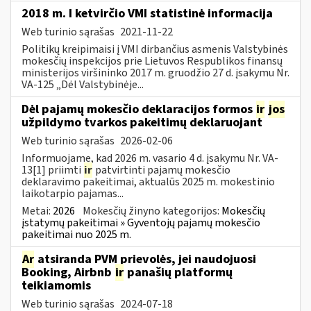
2018 m. I ketvirčio VMI statistinė informacija
Web turinio sąrašas
2021-11-22
Politikų kreipimaisi į VMI dirbančius asmenis Valstybinės
mokesčių inspekcijos prie Lietuvos Respublikos finansų
ministerijos viršininko 2017 m. gruodžio 27 d. įsakymu Nr.
VA-125 „Dėl Valstybinėje...
Dėl pajamų mokesčio deklaracijos formos
ir
jos
užpildymo tvarkos pakeitimų deklaruojant
Web turinio sąrašas
2026-02-06
Informuojame, kad 2026 m. vasario 4 d. įsakymu Nr. VA-
13[1] priimti
ir
patvirtinti pajamų mokesčio
deklaravimo pakeitimai, aktualūs 2025 m. mokestinio
laikotarpio pajamas...
Metai:
2026
Mokesčių žinyno kategorijos:
Mokesčių
įstatymų pakeitimai » Gyventojų pajamų mokesčio
pakeitimai nuo 2025 m.
Ar
atsiranda PVM prievolės, jei naudojuosi
Booking, Airbnb
ir
panašių platformų
teikiamomis
Web turinio sąrašas
2024-07-18