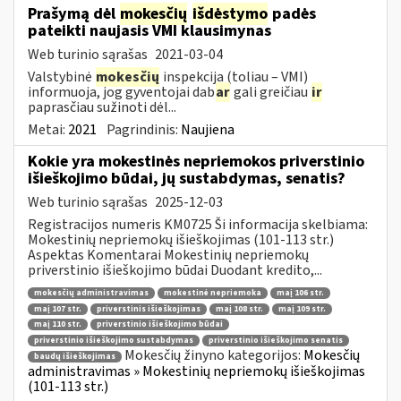
Prašymą dėl
mokesčių
išdėstymo
padės
pateikti naujasis VMI klausimynas
Web turinio sąrašas
2021-03-04
Valstybinė
mokesčių
inspekcija (toliau – VMI)
informuoja, jog gyventojai dab
ar
gali greičiau
ir
paprasčiau sužinoti dėl...
Metai:
2021
Pagrindinis:
Naujiena
Kokie yra mokestinės nepriemokos priverstinio
išieškojimo būdai, jų sustabdymas, senatis?
Web turinio sąrašas
2025-12-03
Registracijos numeris KM0725 Ši informacija skelbiama:
Mokestinių nepriemokų išieškojimas (101-113 str.)
Aspektas Komentarai Mokestinių nepriemokų
priverstinio išieškojimo būdai Duodant kredito,...
mokesčių administravimas
mokestinė nepriemoka
maį 106 str.
maį 107 str.
priverstinis išieškojimas
maį 108 str.
maį 109 str.
maį 110 str.
priverstinio išieškojimo būdai
priverstinio išieškojimo sustabdymas
priverstinio išieškojimo senatis
Mokesčių žinyno kategorijos:
Mokesčių
baudų išieškojimas
administravimas » Mokestinių nepriemokų išieškojimas
(101-113 str.)