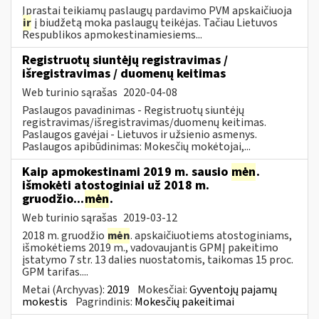
Įprastai teikiamų paslaugų pardavimo PVM apskaičiuoja
ir
į biudžetą moka paslaugų teikėjas. Tačiau Lietuvos
Respublikos apmokestinamiesiems...
Registruotų siuntėjų registravimas /
išregistravimas / duomenų keitimas
Web turinio sąrašas
2020-04-08
Paslaugos pavadinimas - Registruotų siuntėjų
registravimas/išregistravimas/duomenų keitimas.
Paslaugos gavėjai - Lietuvos ir užsienio asmenys.
Paslaugos apibūdinimas: Mokesčių mokėtojai,...
Kaip apmokestinami 2019 m. sausio
mėn
.
išmokėti atostoginiai už 2018 m.
gruodžio...
mėn
.
Web turinio sąrašas
2019-03-12
2018 m. gruodžio
mėn
. apskaičiuotiems atostoginiams,
išmokėtiems 2019 m., vadovaujantis GPMĮ pakeitimo
įstatymo 7 str. 13 dalies nuostatomis, taikomas 15 proc.
GPM tarifas....
Metai (Archyvas):
2019
Mokesčiai:
Gyventojų pajamų
mokestis
Pagrindinis:
Mokesčių pakeitimai