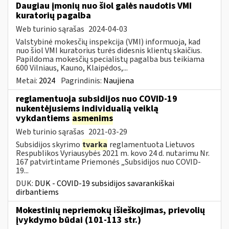
Daugiau įmonių nuo šiol galės naudotis VMI
kuratorių pagalba
Web turinio sąrašas
2024-04-03
Valstybinė mokesčių inspekcija (VMI) informuoja, kad
nuo šiol VMI kuratorius turės didesnis klientų skaičius.
Papildoma mokesčių specialistų pagalba bus teikiama
600 Vilniaus, Kauno, Klaipėdos,...
Metai:
2024
Pagrindinis:
Naujiena
reglamentuoja subsidijos nuo COVID-19
nukentėjusiems individualią veiklą
vykdantiems
asmenims
Web turinio sąrašas
2021-03-29
Subsidijos skyrimo
tvarka
reglamentuota Lietuvos
Respublikos Vyriausybės 2021 m. kovo 24 d. nutarimu Nr.
167 patvirtintame Priemonės „Subsidijos nuo COVID-
19...
DUK:
DUK - COVID-19 subsidijos savarankiškai
dirbantiems
Mokestinių nepriemokų išieškojimas, prievolių
įvykdymo būdai (101-113 str.)