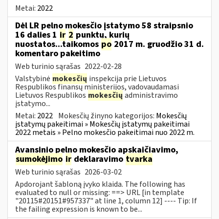
Metai:
2022
Dėl LR pelno mokesčio įstatymo 58 straipsnio
16 dalies 1
ir
2
punktų, kurių
nuostatos...taikomos
po
2017 m. gruodžio 31 d.
komentaro pakeitimo
Web turinio sąrašas
2022-02-28
Valstybinė
mokesčių
inspekcija prie Lietuvos
Respublikos finansų ministerijos, vadovaudamasi
Lietuvos Respublikos
mokesčių
administravimo
įstatymo...
Metai:
2022
Mokesčių žinyno kategorijos:
Mokesčių
įstatymų pakeitimai » Mokesčių įstatymų pakeitimai
2022 metais » Pelno mokesčio pakeitimai nuo 2022 m.
Avansinio pelno mokesčio apskaičiavimo,
sumokėjimo
ir
deklaravimo
tvarka
Web turinio sąrašas
2026-03-02
Apdorojant šabloną įvyko klaida. The following has
evaluated to null or missing: ==> URL [in template
"20115#20151#957337" at line 1, column 12] ---- Tip: If
the failing expression is known to be...