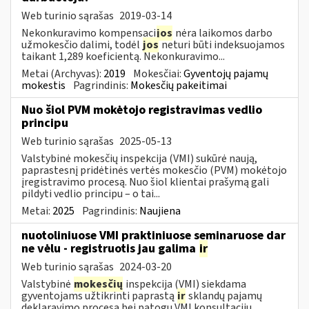
Web turinio sąrašas
2019-03-14
Nekonkuravimo kompensaci
jos
nėra laikomos darbo
užmokesčio dalimi, todėl
jos
neturi būti indeksuojamos
taikant 1,289 koeficientą. Nekonkuravimo...
Metai (Archyvas):
2019
Mokesčiai:
Gyventojų pajamų
mokestis
Pagrindinis:
Mokesčių pakeitimai
Nuo šiol PVM mokėtojo registravimas vedlio
principu
Web turinio sąrašas
2025-05-13
Valstybinė mokesčių inspekcija (VMI) sukūrė naują,
paprastesnį pridėtinės vertės mokesčio (PVM) mokėtojo
įregistravimo procesą. Nuo šiol klientai prašymą gali
pildyti vedlio principu – o tai...
Metai:
2025
Pagrindinis:
Naujiena
nuotoliniuose VMI praktiniuose seminaruose dar
ne vėlu - registruotis jau galima
ir
Web turinio sąrašas
2024-03-20
Valstybinė
mokesčių
inspekcija (VMI) siekdama
gyventojams užtikrinti paprastą
ir
sklandų pajamų
deklaravimo procesą bei patogų VMI konsultacijų...