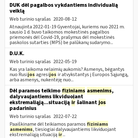
DUK dėl pagalbos vykdantiems individualią
veiklą
Web turinio sąrašas
2020-08-12
Atnaujinta 2022-01-19 Gyventojai, kuriems nuo 2021 m.
sausio 1 d. buvo taikomos mokestinės pagalbos
priemonės dėl Covid-19, prašymus dėl mokestinės
paskolos sutarties (MPS) be palūkanų sudarymo...
D.U.K.
Web turinio sąrašas
2022-05-19
Kas yra laikoma nelaimių aukomis? Asmenys, bėgantys
nuo Rusi
jos
agresi
jos
ir atvykstantys į Europos Sąjungą,
arba asmenys, nukentėję nuo...
Dėl paramos teikimo
fiziniams
asmenims
,
dalyvaujantiems likviduojant
ekstremaliąją...situaciją
ir
šalinant
jos
padarinius
Web turinio sąrašas
2022-07-22
Paaiškiname dėl teikiamos paramos
fiziniams
asmenims
, tiesiogiai dalyvaujantiems likviduojant
ekstremaliąją situaciją
ir
...