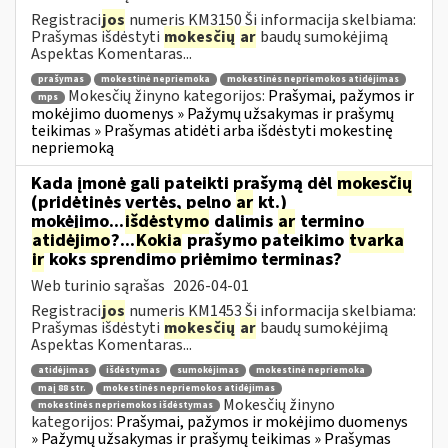
Registraci
jos
numeris KM3150 Ši informacija skelbiama:
Prašymas išdėstyti
mokesčių
ar
baudų sumokėjimą
Aspektas Komentaras...
prašymas
mokestinė nepriemoka
mokestinės nepriemokos atidėjimas
Mokesčių žinyno kategorijos:
Prašymai, pažymos ir
mps
mokėjimo duomenys » Pažymų užsakymas ir prašymų
teikimas » Prašymas atidėti arba išdėstyti mokestinę
nepriemoką
Kada įmonė gali pateikti prašymą dėl
mokesčių
(pridėtinės vertės, pelno
ar
kt.)
mokėjimo...
išdėstymo
dalimis
ar
termino
atidėjimo
?...
Kokia
prašymo pateikimo
tvarka
ir
koks sprendimo priėmimo terminas?
Web turinio sąrašas
2026-04-01
Registraci
jos
numeris KM1453 Ši informacija skelbiama:
Prašymas išdėstyti
mokesčių
ar
baudų sumokėjimą
Aspektas Komentaras...
atidėjimas
išdėstymas
sumokėjimas
mokestinė nepriemoka
maį 88 str.
mokestinės nepriemokos atidėjimas
Mokesčių žinyno
mokestinės nepriemokos išdėstymas
kategorijos:
Prašymai, pažymos ir mokėjimo duomenys
» Pažymų užsakymas ir prašymų teikimas » Prašymas