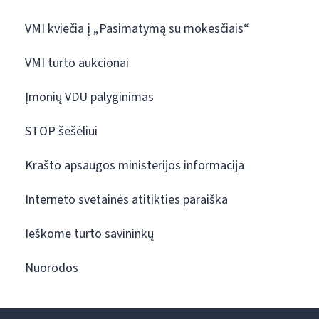
VMI kviečia į „Pasimatymą su mokesčiais“
VMI turto aukcionai
Įmonių VDU palyginimas
STOP šešėliui
Krašto apsaugos ministerijos informacija
Interneto svetainės atitikties paraiška
Ieškome turto savininkų
Nuorodos