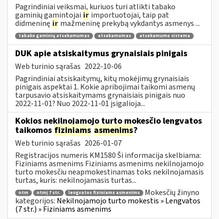
Pagrindiniai veiksmai, kuriuos turi atlikti tabako
gaminių gamintojai
ir
importuotojai, taip pat
didmeninę
ir
mažmeninę prekybą vykdantys asmenys ...
tabako gaminių atsekamumas
atsekamumas
atsekamumo sistema
DUK apie atsiskaitymus grynaisiais pinigais
Web turinio sąrašas
2022-10-06
Pagrindiniai atsiskaitymų, kitų mokėjimų grynaisiais
pinigais aspektai 1. Kokie apribojimai taikomi asmenų
tarpusavio atsiskaitymams grynaisiais pinigais nuo
2022-11-01? Nuo 2022-11-01 įsigalioja...
Kokios nekilnojamojo turto mokesčio lengvatos
taikomos
fiziniams
asmenims
?
Web turinio sąrašas
2026-01-07
Registracijos numeris KM1580 Ši informacija skelbiama:
Fiziniams asmenims Fiziniams asmenims nekilnojamojo
turto mokesčiu neapmokestinamas toks nekilnojamasis
turtas, kuris: nekilnojamasis turtas...
Mokesčių žinyno
ntm
ntmį 7 str.
lengvatos fiziniams asmenims
kategorijos:
Nekilnojamojo turto mokestis » Lengvatos
(7 str.) » Fiziniams asmenims