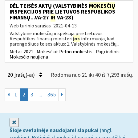
DĖL TEISĖS AKTŲ (VALSTYBINĖS
MOKESČIŲ
INSPEKCIJOS PRIE LIETUVOS RESPUBLIKOS
FINANSŲ...VA-27
IR
VA-28)
Web turinio sąrašas
2021-04-13
Valstybinė mokesčių inspekcija prie Lietuvos
Respublikos finansų ministeri
jos
informuoja, kad
parengė šiuos teisės aktus: 1. Valstybinės mokesčių...
Metai:
2021
Mokesčiai:
Pelno mokestis
Pagrindinis:
Mokesčio naujiena
20 Įrašų(-ai)
Rodoma nuo 21 iki 40 iš 7,293 irašų.
1
2
3
...
365
Uždaryti
Šioje svetainėje naudojami slapukai
(angl.
cookies). Būtinieji slapukai įdiegiami automatiškai