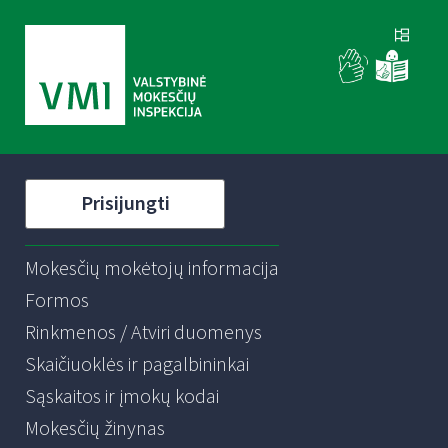
Prisijungti
Mokesčių mokėtojų informacija
Formos
Rinkmenos / Atviri duomenys
Skaičiuoklės ir pagalbininkai
Sąskaitos ir įmokų kodai
Mokesčių žinynas