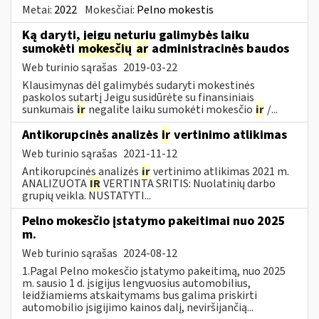
Metai:
2022
Mokesčiai:
Pelno mokestis
Ką daryti, jeigu neturiu galimybės laiku
sumokėti
mokesčių
ar
administracinės baudos
Web turinio sąrašas
2019-03-22
Klausimynas dėl galimybės sudaryti mokestinės
paskolos sutartį Jeigu susidūrėte su finansiniais
sunkumais
ir
negalite laiku sumokėti mokesčio
ir
/...
Antikorupcinės analizės
ir
vertinimo atlikimas
Web turinio sąrašas
2021-11-12
Antikorupcinės analizės
ir
vertinimo atlikimas 2021 m.
ANALIZUOTA
IR
VERTINTA SRITIS: Nuolatinių darbo
grupių veikla. NUSTATYTI...
Pelno mokesčio įstatymo pakeitimai nuo 2025
m.
Web turinio sąrašas
2024-08-12
1.Pagal Pelno mokesčio įstatymo pakeitimą, nuo 2025
m. sausio 1 d. įsigijus lengvuosius automobilius,
leidžiamiems atskaitymams bus galima priskirti
automobilio įsigijimo kainos dalį, neviršijančią...