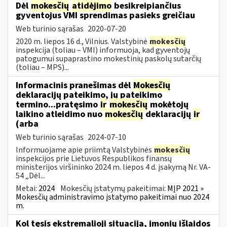
Dėl
mokesčių
atidėjimo
besikreipiančius
gyventojus VMI sprendimas pasieks greičiau
Web turinio sąrašas
2020-07-20
2020 m. liepos 16 d., Vilnius. Valstybinė
mokesčių
inspekcija (toliau – VMI) informuoja, kad gyventojų
patogumui supaprastino mokestinių paskolų sutarčių
(toliau – MPS)...
Informacinis pranešimas dėl
Mokesčių
deklaracijų pateikimo, jų pateikimo
termino...pratęsimo
ir
mokesčių
mokėtojų
laikino atleidimo nuo
mokesčių
deklaracijų
ir
(arba
Web turinio sąrašas
2024-07-10
Informuojame apie priimtą Valstybinės
mokesčių
inspekcijos prie Lietuvos Respublikos finansų
ministerijos viršininko 2024 m. liepos 4 d. įsakymą Nr. VA-
54 „Dėl...
Metai:
2024
Mokesčių įstatymų pakeitimai:
MĮP 2021 »
Mokesčių administravimo įstatymo pakeitimai nuo 2024
m.
Kol tęsis ekstremalioji situacija, įmonių išlaidos