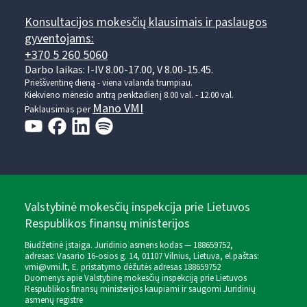
Konsultacijos mokesčių klausimais ir paslaugos
gyventojams:
+370 5 260 5060
Darbo laikas: I-IV 8.00-17.00, V 8.00-15.45.
Prieššventinę dieną - viena valanda trumpiau.
Kiekvieno mėnesio antrą penktadienį 8.00 val. - 12.00 val.
Mano VMI
Paklausimas per
Valstybinė mokesčių inspekcija prie Lietuvos
Respublikos finansų ministerijos
Biudžetinė įstaiga. Juridinio asmens kodas — 188659752,
adresas: Vasario 16-osios g. 14, 01107 Vilnius, Lietuva, el.paštas:
vmi@vmi.lt
, E. pristatymo dėžutės adresas 188659752
Duomenys apie Valstybinę mokesčių inspekciją prie Lietuvos
Respublikos finansų ministerijos kaupiami ir saugomi Juridinių
asmenų registre