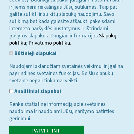
ir jiems nėra reikalingas Jūsų sutikimas. Taip pat
galite sutikti ir su kitų slapukų naudojimu. Savo
sutikimą bet kada galėsite atšaukti pakeisdami
interneto naršyklės nustatymus ir ištrindami
įrašytus slapukus. Daugiau informacijos
Slapukų
politika
;
Privatumo politika.
Būtinieji slapukai
Naudojami sklandžiam svetainės veikimui ir įgalina
pagrindines svetainės funkcijas. Be šių slapukų
svetainė negali tinkamai veikti.
Analitiniai slapukai
Renka statistinę informaciją apie svetainės
naudojimą ir naudojami Jūsų naršymo patirties
gerinimui.
PATVIRTINTI