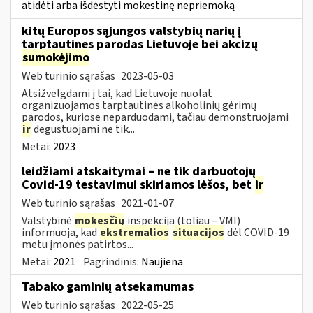
atidėti arba išdėstyti mokestinę nepriemoką
kitų Europos sąjungos valstybių narių į
tarptautines parodas Lietuvoje bei akcizų
sumokėjimo
Web turinio sąrašas
2023-05-03
Atsižvelgdami į tai, kad Lietuvoje nuolat
organizuojamos tarptautinės alkoholinių gėrimų
parodos, kuriose neparduodami, tačiau demonstruojami
ir
degustuojami ne tik...
Metai:
2023
leidžiami atskaitymai – ne tik darbuotojų
Covid-19 testavimui skiriamos lėšos, bet
ir
Web turinio sąrašas
2021-01-07
Valstybinė
mokesčių
inspekcija (toliau – VMI)
informuoja, kad
ekstremalios
situacijos
dėl COVID-19
metu įmonės patirtos...
Metai:
2021
Pagrindinis:
Naujiena
Tabako gaminių atsekamumas
Web turinio sąrašas
2022-05-25