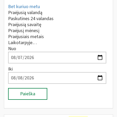
Bet kuriuo metu
Praėjusią valandą
Paskutines 24 valandas
Praėjusią savaitę
Praėjusį mėnesį
Praėjusiais metais
Laikotarpyje…
Nuo
Iki
Paieška