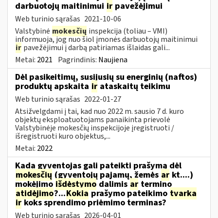
darbuotojų maitinimui
ir
pavežėjimui
Web turinio sąrašas
2021-10-06
Valstybinė
mokesčių
inspekcija (toliau – VMI)
informuoja, jog nuo šiol įmonės darbuotojų maitinimui
ir
pavežėjimui į darbą patiriamas išlaidas gali...
Metai:
2021
Pagrindinis:
Naujiena
Dėl pasikeitimų, susijusių su energinių (naftos)
produktų apskaita
ir
ataskaitų teikimu
Web turinio sąrašas
2022-01-27
Atsižvelgdami į tai, kad nuo 2022 m. sausio 7 d. kuro
objektų eksploatuotojams panaikinta prievolė
Valstybinėje mokesčių inspekcijoje įregistruoti /
išregistruoti kuro objektus,...
Metai:
2022
Kada gyventojas gali pateikti prašymą dėl
mokesčių
(gyventojų pajamų, žemės
ar
kt....)
mokėjimo
išdėstymo
dalimis
ar
termino
atidėjimo
?...
Kokia
prašymo pateikimo
tvarka
ir
koks sprendimo priėmimo terminas?
Web turinio sąrašas
2026-04-01