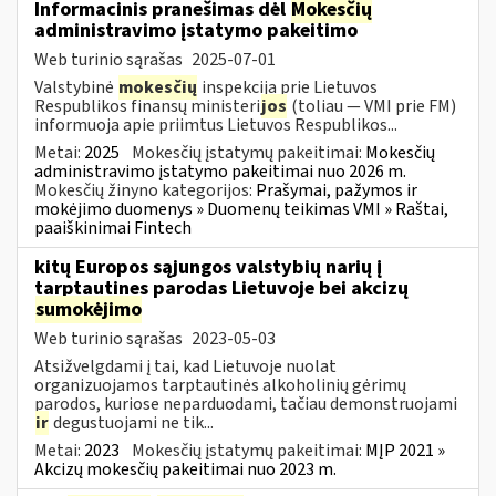
Informacinis pranešimas dėl
Mokesčių
administravimo įstatymo pakeitimo
Web turinio sąrašas
2025-07-01
Valstybinė
mokesčių
inspekcija prie Lietuvos
Respublikos finansų ministeri
jos
(toliau — VMI prie FM)
informuoja apie priimtus Lietuvos Respublikos...
Metai:
2025
Mokesčių įstatymų pakeitimai:
Mokesčių
administravimo įstatymo pakeitimai nuo 2026 m.
Mokesčių žinyno kategorijos:
Prašymai, pažymos ir
mokėjimo duomenys » Duomenų teikimas VMI » Raštai,
paaiškinimai Fintech
kitų Europos sąjungos valstybių narių į
tarptautines parodas Lietuvoje bei akcizų
sumokėjimo
Web turinio sąrašas
2023-05-03
Atsižvelgdami į tai, kad Lietuvoje nuolat
organizuojamos tarptautinės alkoholinių gėrimų
parodos, kuriose neparduodami, tačiau demonstruojami
ir
degustuojami ne tik...
Metai:
2023
Mokesčių įstatymų pakeitimai:
MĮP 2021 »
Akcizų mokesčių pakeitimai nuo 2023 m.