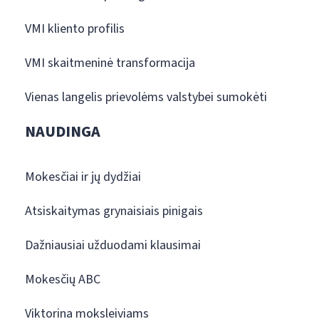
VMI kliento profilis
VMI skaitmeninė transformacija
Vienas langelis prievolėms valstybei sumokėti
NAUDINGA
Mokesčiai ir jų dydžiai
Atsiskaitymas grynaisiais pinigais
Dažniausiai užduodami klausimai
Mokesčių ABC
Viktorina moksleiviams