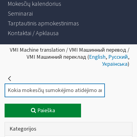
Mokesčių kalendorius
Seminarai
Tarptautinis apmokestinimas
Kontaktai / Apklausa
VMI Machine translation / VMI Машинный перевод /
VMI Машинний переклад (
English
,
Русский
,
Українська
)
Paieška
Kategorijos