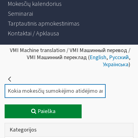
Mokesčių kalendorius
Seminarai
Tarptautinis apmokestinimas
Kontaktai / Apklausa
VMI Machine translation / VMI Машинный перевод /
VMI Машинний переклад (
English
,
Русский
,
Українська
)
Paieška
Kategorijos