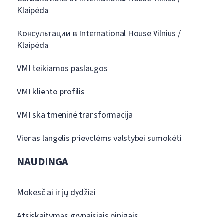
Klaipėda
Консультации в International House Vilnius /
Klaipėda
VMI teikiamos paslaugos
VMI kliento profilis
VMI skaitmeninė transformacija
Vienas langelis prievolėms valstybei sumokėti
NAUDINGA
Mokesčiai ir jų dydžiai
Atsiskaitymas grynaisiais pinigais