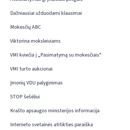
Dažniausiai užduodami klausimai
Mokesčių ABC
Viktorina moksleiviams
VMI kviečia į „Pasimatymą su mokesčiais“
VMI turto aukcionai
Įmonių VDU palyginimas
STOP šešėliui
Krašto apsaugos ministerijos informacija
Interneto svetainės atitikties paraiška