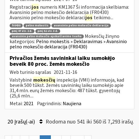
Registraci
jos
numeris KM1367 Ši informacija skelbiama:
Avansinio pelno mokesčio deklaracija (FR0430)
Avansinio pelno mokesčio deklaraci
jos
teikimo...
fr0430
pelno mokestis
avansinio pelno mokesčio deklaracija
pmį 47 str. 2 d.
pmį 51 str. 3 d.
Mokesčių žinyno
avansinio pelno mokesčio apskaičiavimo tvarka
kategorijos:
Pelno mokestis » Deklaravimas » Avansinio
pelno mokesčio deklaracija (FR0430)
Privačios žemės savininkai laiku sumokėjo
beveik 80 proc. žemės mokesčio
Web turinio sąrašas
2021-11-16
Valstybinė
mokesčių
inspekcija (VMI) informuoja, kad
beveik 500 tūkst. žemės savininkų laiku sumokėjo apie
31,4 mln. eurų žemės mokesčio: 487 tūkst. gyventojų
(25,6 mln....
Metai:
2021
Pagrindinis:
Naujiena
20 Įrašų(-ai)
Rodoma nuo 541 iki 560 iš 7,293 irašų.