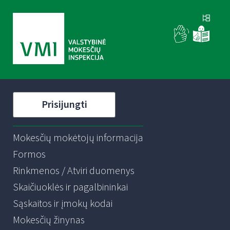
Prisijungti
Mokesčių mokėtojų informacija
Formos
Rinkmenos / Atviri duomenys
Skaičiuoklės ir pagalbininkai
Sąskaitos ir įmokų kodai
Mokesčių žinynas