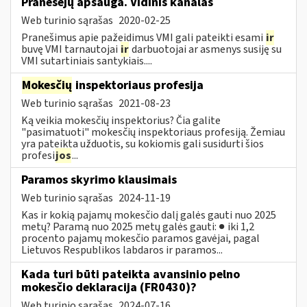
Pranešėjų apsauga. Vidinis kanalas
Web turinio sąrašas
2020-02-25
Pranešimus apie pažeidimus VMI gali pateikti esami
ir
buvę VMI tarnautojai
ir
darbuotojai ar asmenys susiję su
VMI sutartiniais santykiais....
Mokesčių
inspektoriaus profesija
Web turinio sąrašas
2021-08-23
Ką veikia mokesčių inspektorius? Čia galite
"pasimatuoti" mokesčių inspektoriaus profesiją. Žemiau
yra pateikta užduotis, su kokiomis gali susidurti šios
profesi
jos
...
Paramos skyrimo klausimais
Web turinio sąrašas
2024-11-19
Kas ir kokią pajamų mokesčio dalį galės gauti nuo 2025
metų? Paramą nuo 2025 metų galės gauti: ● iki 1,2
procento pajamų mokesčio paramos gavėjai, pagal
Lietuvos Respublikos labdaros ir paramos...
Kada turi būti pateikta avansinio pelno
mokesčio deklaracija (FR0430)?
Web turinio sąrašas
2024-07-16