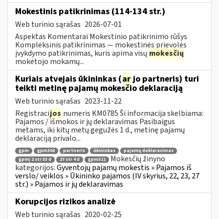
Mokestinis patikrinimas (114-134 str.)
Web turinio sąrašas
2026-07-01
Aspektas Komentarai Mokestinio patikrinimo rūšys
Kompleksinis patikrinimas — mokestinės prievolės
įvykdymo patikrinimas, kuris apima visų
mokesčių
mokėtojo mokamų...
Kuriais atvejais ūkininkas (
ar
jo partneris) turi
teikti metinę pajamų mokesčio deklaraciją
Web turinio sąrašas
2023-11-22
Registraci
jos
numeris KM0785 Ši informacija skelbiama:
Pajamos / išmokos ir jų deklaravimas Pasibaigus
metams, iki kitų metų gegužės 1 d., metinę pajamų
deklaraciją privalo...
gpm
gpm308
partneris
ūkininkas
pajamų deklaravimas
Mokesčių žinyno
gpmį 2 str 33 d
27 str 4 d
gpm311
kategorijos:
Gyventojų pajamų mokestis » Pajamos iš
verslo/ veiklos » Ūkininko pajamos (IV skyrius, 22, 23, 27
str.) » Pajamos ir jų deklaravimas
Korupcijos rizikos analizė
Web turinio sąrašas
2020-02-25