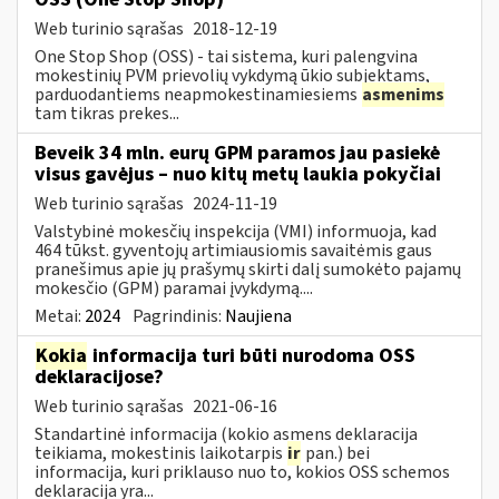
Web turinio sąrašas
2018-12-19
One Stop Shop (OSS) - tai sistema, kuri palengvina
mokestinių PVM prievolių vykdymą ūkio subjektams,
parduodantiems neapmokestinamiesiems
asmenims
tam tikras prekes...
Beveik 34 mln. eurų GPM paramos jau pasiekė
visus gavėjus – nuo kitų metų laukia pokyčiai
Web turinio sąrašas
2024-11-19
Valstybinė mokesčių inspekcija (VMI) informuoja, kad
464 tūkst. gyventojų artimiausiomis savaitėmis gaus
pranešimus apie jų prašymų skirti dalį sumokėto pajamų
mokesčio (GPM) paramai įvykdymą....
Metai:
2024
Pagrindinis:
Naujiena
Kokia
informacija turi būti nurodoma OSS
deklaracijose?
Web turinio sąrašas
2021-06-16
Standartinė informacija (kokio asmens deklaracija
teikiama, mokestinis laikotarpis
ir
pan.) bei
informacija, kuri priklauso nuo to, kokios OSS schemos
deklaracija yra...