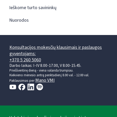
Ieškome turto savininkų
Nuorodos
Konsultacijos mokesčių klausimais ir paslaugos
gyventojams:
+370 5 260 5060
Darbo laikas: I-IV 8.00-17.00, V 8.00-15.45.
Prieššventinę dieną - viena valanda trumpiau.
Kiekvieno mėnesio antrą penktadienį 8.00 val. - 12.00 val.
Mano VMI
Paklausimas per