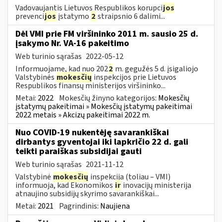
Vadovaujantis Lietuvos Respublikos korupci
jos
prevenci
jos
įstatymo
2
straipsnio 6 dalimi...
Dėl VMI prie FM viršininko 2011 m. sausio 25 d.
įsakymo Nr. VA-16 pakeitimo
Web turinio sąrašas
2022-05-12
Informuojame, kad nuo 202
2
m. gegužės 5 d. įsigaliojo
Valstybinės
mokesčių
inspekcijos prie Lietuvos
Respublikos finansų ministerijos viršininko...
Metai:
2022
Mokesčių žinyno kategorijos:
Mokesčių
įstatymų pakeitimai » Mokesčių įstatymų pakeitimai
2022 metais » Akcizų pakeitimai 2022 m.
Nuo COVID-19 nukentėję savarankiškai
dirbantys gyventojai iki lapkričio 22 d. gali
teikti paraiškas subsidijai gauti
Web turinio sąrašas
2021-11-12
Valstybinė
mokesčių
inspekcija (toliau – VMI)
informuoja, kad Ekonomikos
ir
inovacijų ministerija
atnaujino subsidijų skyrimo savarankiškai...
Metai:
2021
Pagrindinis:
Naujiena