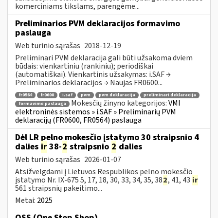
komerciniams tikslams, parengėme...
Preliminarios PVM deklaracijos formavimo
paslauga
Web turinio sąrašas
2018-12-19
Preliminari PVM deklaracija gali būti užsakoma dviem
būdais: vienkartiniu (rankiniu); periodiškai
(automatiškai). Vienkartinis užsakymas: i.SAF →
Preliminarios deklaracijos → Naujas FR0600...
fr0564
fr0600
i.saf
pvm
pvm deklaracija
preliminari deklaracija
Mokesčių žinyno kategorijos:
VMI
formavimo paslauga
elektroninės sistemos » i.SAF » Preliminarių PVM
deklaracijų (FR0600, FR0564) paslauga
Dėl LR pelno mokesčio įstatymo 30 straipsnio 4
dalies
ir
38-
2
straipsnio
2
dalies
Web turinio sąrašas
2026-01-07
Atsižvelgdami į Lietuvos Respublikos pelno mokesčio
įstatymo Nr. IX-675 5, 17, 18, 30, 33, 34, 35, 38
2
, 41, 43
ir
561 straipsnių pakeitimo...
Metai:
2025
OSS (One Stop Shop)