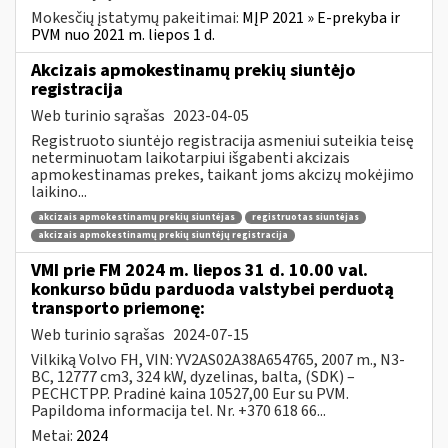
Mokesčių įstatymų pakeitimai:
MĮP 2021 » E-prekyba ir
PVM nuo 2021 m. liepos 1 d.
Akcizais apmokestinamų prekių siuntėjo
registracija
Web turinio sąrašas
2023-04-05
Registruoto siuntėjo registracija asmeniui suteikia teisę
neterminuotam laikotarpiui išgabenti akcizais
apmokestinamas prekes, taikant joms akcizų mokėjimo
laikino...
akcizais apmokestinamų prekių siuntėjas
registruotas siuntėjas
akcizais apmokestinamų prekių siuntėjų registracija
VMI prie FM 2024 m. liepos 31 d. 10.00 val.
konkurso būdu parduoda valstybei perduotą
transporto priemonę:
Web turinio sąrašas
2024-07-15
Vilkiką Volvo FH, VIN: YV2AS02A38A654765, 2007 m., N3-
BC, 12777 cm3, 324 kW, dyzelinas, balta, (SDK) –
PECHCTPP. Pradinė kaina 10527,00 Eur su PVM.
Papildoma informacija tel. Nr. +370 618 66...
Metai:
2024