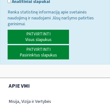
Analitiniai slapukai
Renka statistinę informaciją apie svetainės
naudojimą ir naudojami Jūsų naršymo patirties
gerinimui.
PATVIRTINTI
Visus slapukus
PATVIRTINTI
Pasirinktus slapukus
APIE VMI
Misija, Vizija ir Vertybės