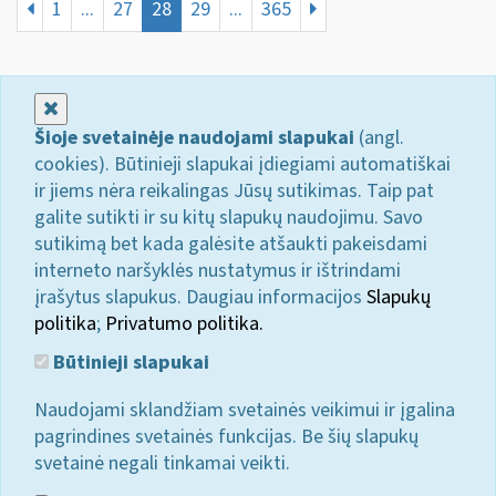
1
...
27
28
29
...
365
Uždaryti
Šioje svetainėje naudojami slapukai
(angl.
cookies). Būtinieji slapukai įdiegiami automatiškai
ir jiems nėra reikalingas Jūsų sutikimas. Taip pat
galite sutikti ir su kitų slapukų naudojimu. Savo
sutikimą bet kada galėsite atšaukti pakeisdami
interneto naršyklės nustatymus ir ištrindami
įrašytus slapukus. Daugiau informacijos
Slapukų
politika
;
Privatumo politika.
Būtinieji slapukai
Naudojami sklandžiam svetainės veikimui ir įgalina
pagrindines svetainės funkcijas. Be šių slapukų
svetainė negali tinkamai veikti.