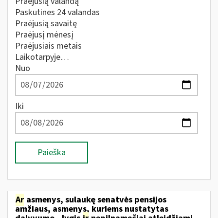
Praėjusią valandą
Paskutines 24 valandas
Praėjusią savaitę
Praėjusį mėnesį
Praėjusiais metais
Laikotarpyje…
Nuo
Iki
Paieška
Ar
asmenys, sulaukę senatvės pensijos
amžiaus, asmenys, kuriems nustatytas