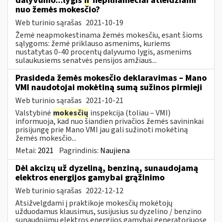
dalyvumo...lygis
ir
nepilnamečiai atleidžiami
nuo žemės mokesčio?
Web turinio sąrašas
2021-10-19
Žemė neapmokestinama žemės mokesčiu, esant šioms
sąlygoms: žemė priklauso asmenims, kuriems
nustatytas 0-40 procentų dalyvumo lygis, asmenims
sulaukusiems senatvės pensijos amžiaus...
Prasideda žemės mokesčio deklaravimas – Mano
VMI naudotojai mokėtiną sumą sužinos pirmieji
Web turinio sąrašas
2021-10-21
Valstybinė
mokesčių
inspekcija (toliau – VMI)
informuoja, kad nuo šiandien privačios žemės savininkai
prisijungę prie Mano VMI jau gali sužinoti mokėtiną
žemės mokesčio...
Metai:
2021
Pagrindinis:
Naujiena
Dėl akcizų už dyzeliną, benziną, sunaudojamą
elektros energijos gamybai grąžinimo
Web turinio sąrašas
2022-12-12
Atsižvelgdami į praktikoje mokesčių mokėtojų
užduodamus klausimus, susijusius su dyzelino / benzino
sunaudojimu elektros energijos gamybai generatoriuose